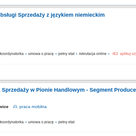
Obsługi Sprzedaży z językiem niemieckim
/ koordynatorka
umowa o pracę
pełny etat
rekrutacja online
aplikuj s
zespołu oraz wspieranie pracowników w realizacji celów. Motywowanie, coaching 
racyjnych oraz obsługa eskalacji zgłaszanych przez klientów. Dbanie o wysoką j
Kierownik / Kierowniczka Sprzedaży w Pionie Handlowym - 
owice
praca
mobilna
/ koordynatorka
umowa o pracę
pełny etat