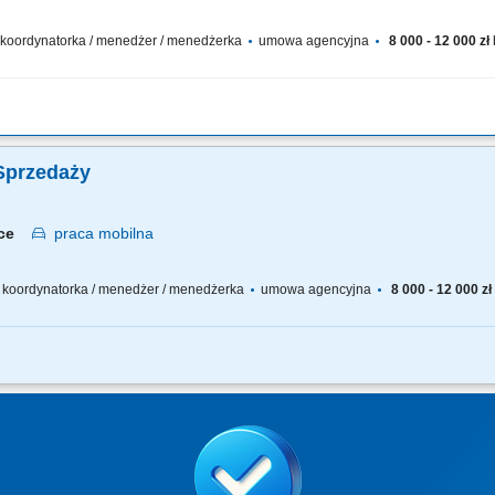
 / koordynatorka / menedżer / menedżerka
umowa agencyjna
8 000 - 12 000 zł
 sprzedażowy – rekrutujesz, wdrażasz i wspierasz ludzi, rozwijasz kompetencje zes
ągania, rozwijasz zespół w oparciu o wzajemne zaufanie i partnerską współpracę.
Sprzedaży
ice
praca
mobilna
 / koordynatorka / menedżer / menedżerka
umowa agencyjna
8 000 - 12 000 zł
ł sprzedażowy – rekrutujesz, wdrażasz i wspierasz ludzi, rozwijasz kompetencje zes
sposób ich osiągania, rozwijasz zespół w oparciu o wzajemne zaufanie i partnersk