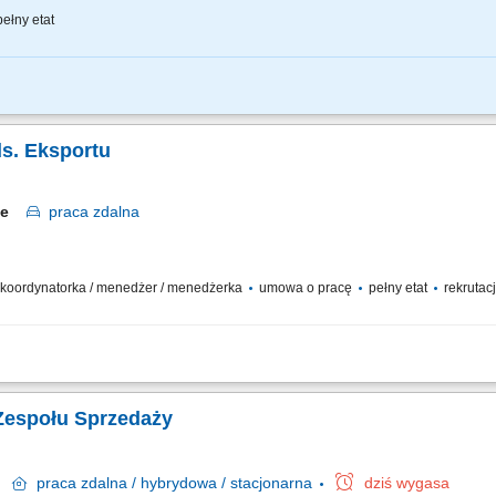
ełny etat
znes przychodowy i zarządzanie zespołem sprzedaży, rekrutację i wdrożenie now
nie portfela Klientów poprzez aktywną sprzedaż własną, zapewnienie wsparcia 
s. Eksportu
ice
praca
zdalna
 / koordynatorka / menedżer / menedżerka
umowa o pracę
pełny etat
rekrutacj
nicznych, aktywne pozyskiwanie nowych klientów i partnerów handlowych, współpra
dział w przetargach oraz negocjacjach handlowo-technicznych, realizacja wyznacz
Zespołu Sprzedaży
ie
praca
zdalna / hybrydowa / stacjonarna
dziś wygasa