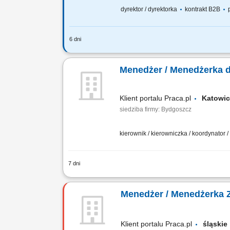
dyrektor / dyrektorka
kontrakt B2B
p
6 dni
Za co będziesz odpowiadać: własny bi
Finansowego oraz Menedżerów, budowa
Menedżer / Menedżerka d
Klient portalu Praca.pl
Katow
siedziba firmy: Bydgoszcz
kierownik / kierowniczka / koordynator
7 dni
rozwijanie sprzedaży na rynkach zagra
oraz innymi partnerami biznesowymi, u
Menedżer / Menedżerka 
Klient portalu Praca.pl
śląsk