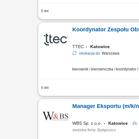
5 dni
Cel stanowiska Kierownik Sprzedaży c
pozyskiwanie nowych Klientów, rozwija
Koordynator Zespołu Obs
TTEC
Katowice
relokacja do:
Warszawa
kierownik / kierowniczka / koordynator 
5 dni
Zakres obowiązków: Koordynowanie co
prowadzenie działań coachingowych. Na
Manager Eksportu (m/k/n
WBS Sp. z o.o.
Katowice
siedziba firmy: Bydgoszcz