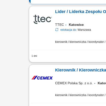
Lider / Liderka Zespołu 
TTEC
Katowice
relokacja do:
Warszawa
kierownik / kierowniczka / koordynator 
1 dni
Zakres obowiązków: Zarządzanie pracą 
Rozwiązywanie bieżących problemów ope
CEMEX Polska Sp. z o.o.
Kat
kierownik / kierowniczka / koordynator 