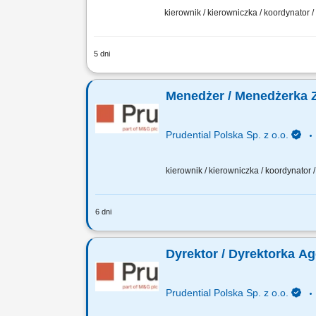
kierownik / kierowniczka / koordynator
5 dni
Opis stanowiska pracy / zadania: Rozwó
przetargach branżowych. Realizacja ce
Menedżer / Menedżerka 
Prudential Polska Sp. z o.o.
kierownik / kierowniczka / koordynator
6 dni
Twój zakres obowiązków: budowanie wł
wdrażanie nowych Konsultantów w Twoi
Dyrektor / Dyrektorka A
Prudential Polska Sp. z o.o.