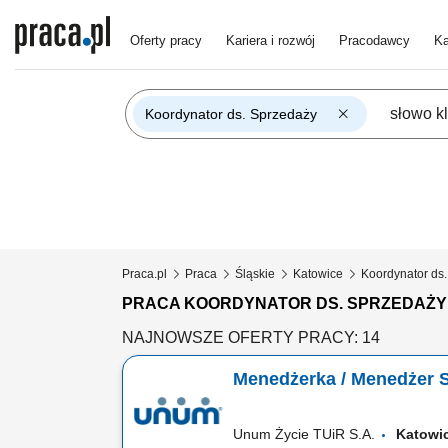
Oferty pracy
Kariera i rozwój
Pracodawcy
Ka
Koordynator ds. Sprzedaży
Praca.pl
Praca
Śląskie
Katowice
Koordynator ds
PRACA KOORDYNATOR DS. SPRZEDAŻY
NAJNOWSZE OFERTY PRACY: 14
Menedżerka / Menedżer 
Unum Życie TUiR S.A.
Katow