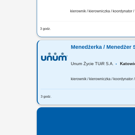
kierownik / kierowniczka / koordynator
3 godz.
Twoja rola: budujesz i rozwijasz zespół
odpowiadasz za wyniki i sposób ich osi
Menedżerka / Menedżer 
Unum Życie TUiR S.A.
Katow
kierownik / kierowniczka / koordynator
3 godz.
Twoja rola: budujesz i rozwijasz zespó
potencjałem, odpowiadasz za wyniki i 