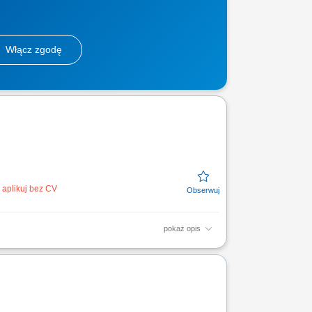
Włącz zgodę
aplikuj bez CV
pokaż opis
lizacja celów sprzedażowych; Inspirowanie