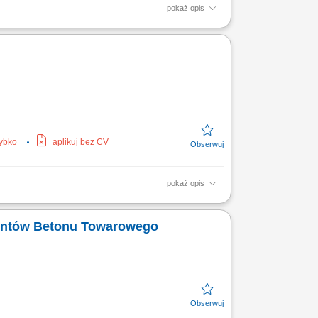
pokaż opis
owych kontrahentów oraz budowanie
 Monitorowanie rynku oraz...
zybko
aplikuj bez CV
pokaż opis
wiązywanie problemów i eskalacji klientów;
;...
Segment Producentów Betonu Towarowego