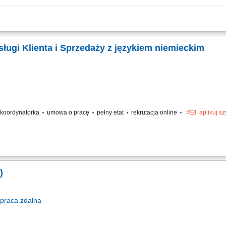
ementu w segmencie producentów betonu towarowego odpowiada za sprzedaż i re
nie relacji z obecnymi Partnerami oraz skuteczne zarządzanie procesem sprzedaż
ługi Klienta i Sprzedaży z językiem niemieckim
/ koordynatorka
umowa o pracę
pełny etat
rekrutacja online
aplikuj s
dziennej pracy zespołu odpowiedzialnego za obsługę sprzedaży. Wspieranie pr
dzór nad realizacją celów jakościowych i biznesowych. Obsługa trudniejszych zgł
)
praca
zdalna