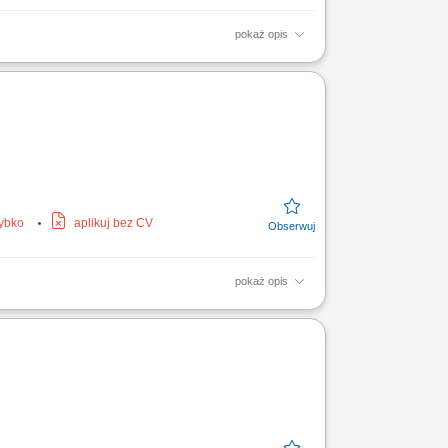
pokaż opis
alizację celów biznesowych poprzez
y. Stanowisko wymaga...
zybko
aplikuj bez CV
pokaż opis
acowników w rozwiązywaniu problemów oraz
oszeń oraz...