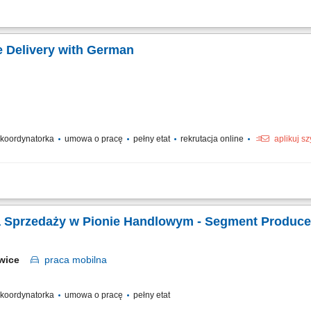
 produktów dla klientów biznesowych na wyznaczonym obszarze. Pozyskiwanie n
Prowadzenie spotkań, przygotowywanie ofert i negocjowanie warunków współpracy.
e Delivery with German
/ koordynatorka
umowa o pracę
pełny etat
rekrutacja online
aplikuj s
anie zespołu w osiąganiu celów; Odpowiadanie na pytania współpracowników, roz
ienta podczas każdej rozmowy; Pełnienie roli menedżera pierwszej linii dla zespołu
Kierownik / Kierowniczka Sprzedaży w Pionie Handlowym - 
owice
praca
mobilna
/ koordynatorka
umowa o pracę
pełny etat