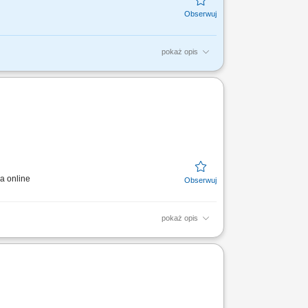
pokaż opis
ych Konsultantów ds. Planowania
współpracownikom na...
a online
pokaż opis
ca z dystrybutorami, biurami projektowymi
onych celów...