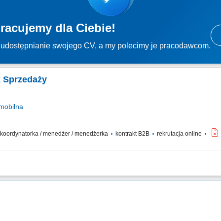
racujemy dla Ciebie!
udostępnianie swojego CV, a my polecimy je pracodawcom.
k Sprzedaży
mobilna
 / koordynatorka / menedżer / menedżerka
kontrakt B2B
rekrutacja online
rzedażowego: rekrutacja, szkolenia i bieżące wsparcie; Planowanie działań i rea
rtych na wspólnych wartościach;