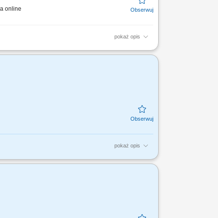
a online
pokaż opis
y lub biura projektowe). Aktywny udział w
....
pokaż opis
w ds. Planowania Finansowego, rekrutacja i
 oraz...