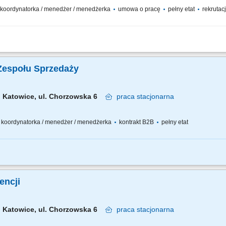
 / koordynatorka / menedżer / menedżerka
umowa o pracę
pełny etat
rekrutacj
j sprzedaży na rynkach eksportowych. Aktywne pozyskiwanie klientów (dystrybutorz
lów sprzedażowych i wykazywanie się silnym, zorientowanym na wyniki podejściem
Zespołu Sprzedaży
Katowice, ul. Chorzowska 6
praca
stacjonarna
 / koordynatorka / menedżer / menedżerka
kontrakt B2B
pełny etat
asnego biznesu opartego o sprzedaż własną i współpracę z zespołem Konsultantó
m zespole, rozwijanie wiedzy produktowej i umiejętności sprzedażowych własnych
gencji
Katowice, ul. Chorzowska 6
praca
stacjonarna