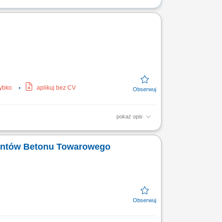
zybko
aplikuj bez CV
pokaż opis
i rozwój kompetencji członków zespołu.
akość...
Segment Producentów Betonu Towarowego