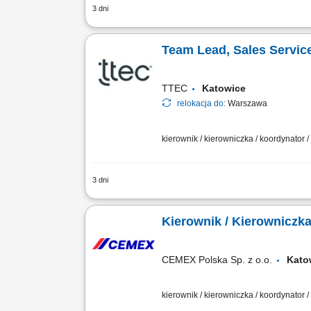
3 dni
Opis stanowiska Rozwijanie sprzedaży
długoterminowych relacji handlowych. 
Team Lead, Sales Servic
TTEC
Katowice
relokacja do:
Warszawa
kierownik / kierowniczka / koordynator 
3 dni
Opis stanowiska: Wspieranie i motywow
Zapewnianie wysokiej jakości obsługi kl
CEMEX Polska Sp. z o.o.
Kat
kierownik / kierowniczka / koordynator 