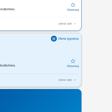
brutto/mies.
pokaż opis
połu i pracujesz z jego potencjałem,
brutto/mies.
pokaż opis
połu i pracujesz z jego
ą współpracę.