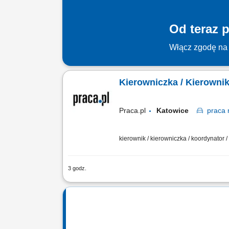
Od teraz p
Włącz zgodę na 
Kierowniczka / Kierowni
Praca.pl
Katowice
praca
kierownik / kierowniczka / koordynator
3 godz.
Zadania: Budowanie i rozwój zespołu sp
zespołu poprzez kreowanie relacji opa