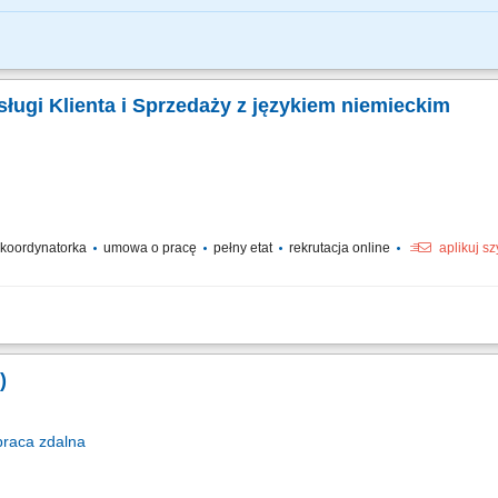
 Główne obowiązki Obsługa finansowa i administracyjna zespołów badawczych w r
anych z obsługą administracyjno-finansową realizowanych projektów finansowany
ługi Klienta i Sprzedaży z językiem niemieckim
/ koordynatorka
umowa o pracę
pełny etat
rekrutacja online
aplikuj s
dziennej pracy zespołu odpowiedzialnego za obsługę sprzedaży. Wspieranie pr
dzór nad realizacją celów jakościowych i biznesowych. Obsługa trudniejszych zgł
)
praca
zdalna