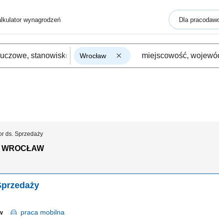
lkulator wynagrodzeń
Dla pracodaw
Wrocław
r ds. Sprzedaży
Y WROCŁAW
Sprzedaży
ław
praca
mobilna