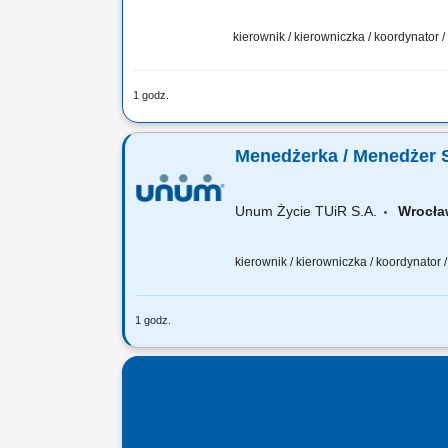
kierownik / kierowniczka / koordynator
1 godz.
Twoja rola: budujesz i rozwijasz zespół
odpowiadasz za wyniki i sposób ich osi
Menedżerka / Menedżer 
Unum Życie TUiR S.A.
Wroc
kierownik / kierowniczka / koordynator
1 godz.
Twoja rola: budujesz i rozwijasz zespó
potencjałem, odpowiadasz za wyniki i 