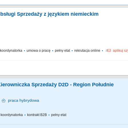
Obsługi Sprzedaży z językiem niemieckim
/ koordynatorka
umowa o pracę
pełny etat
rekrutacja online
aplikuj s
zespołu oraz wspieranie pracowników w realizacji celów. Motywowanie, coaching 
racyjnych oraz obsługa eskalacji zgłaszanych przez klientów. Dbanie o wysoką j
Kierowniczka Sprzedaży D2D - Region Południe
w
praca
hybrydowa
 / koordynatorka
kontrakt B2B
pełny etat