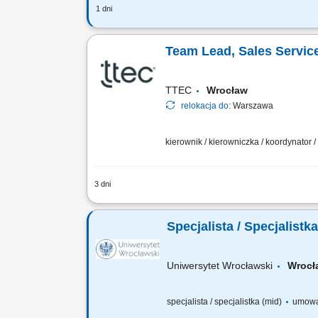
1 dni
Zadania, które na Ciebie czekają: Ak
Mobile w ramach swojego Regionu Rozw
Team Lead, Sales Servic
TTEC
Wrocław
relokacja do:
Warszawa
kierownik / kierowniczka / koordynator 
3 dni
Opis stanowiska: Wspieranie i motywow
Zapewnianie wysokiej jakości obsługi kl
Specjalista / Specjalist
Uniwersytet Wrocławski
Wrocła
specjalista / specjalistka (mid)
umowa