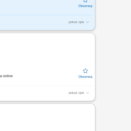
pokaż opis
ych Konsultantów ds. Planowania
współpracownikom na...
a online
pokaż opis
ca z dystrybutorami, biurami projektowymi
onych celów...