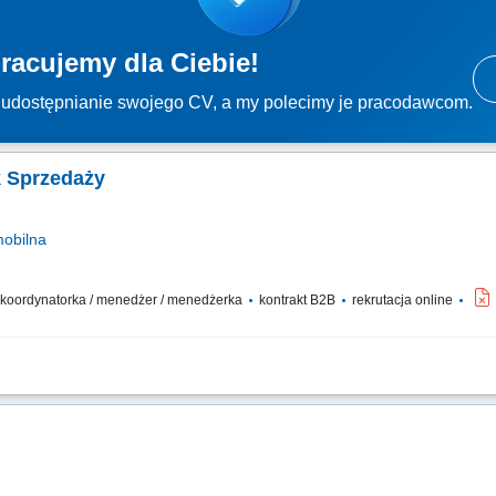
racujemy dla Ciebie!
udostępnianie swojego CV, a my polecimy je pracodawcom.
k Sprzedaży
obilna
 / koordynatorka / menedżer / menedżerka
kontrakt B2B
rekrutacja online
rzedażowego: rekrutacja, szkolenia i bieżące wsparcie; Planowanie działań i rea
rtych na wspólnych wartościach;