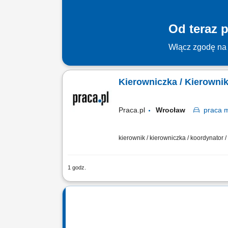
Od teraz p
Włącz zgodę na 
Kierowniczka / Kierowni
Praca.pl
Wrocław
praca
m
kierownik / kierowniczka / koordynator
1 godz.
Zadania: Budowanie i rozwój zespołu sp
zespołu poprzez kreowanie relacji opa