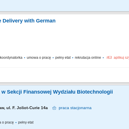
tywna rekrutacja nowych Partnerów D2D Kompleksowa współpraca z Partnerami D2
ój sieci sprzedaży D2D na podległym obszarze terytorialnym wg ustalonych pla
e Delivery with German
/ koordynatorka
umowa o pracę
pełny etat
rekrutacja online
aplikuj s
anie zespołu w osiąganiu celów; Odpowiadanie na pytania współpracowników, roz
ienta podczas każdej rozmowy; Pełnienie roli menedżera pierwszej linii dla zespołu
ka w Sekcji Finansowej Wydziału Biotechnologii
w, ul. F. Joliot-Curie 14a
praca
stacjonarna
 o pracę
pełny etat