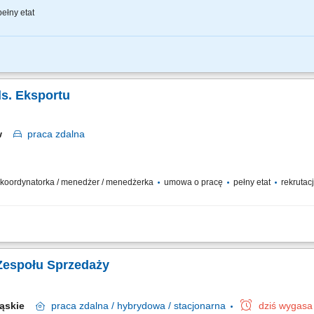
ełny etat
znes przychodowy i zarządzanie zespołem sprzedaży, rekrutację i wdrożenie now
nie portfela Klientów poprzez aktywną sprzedaż własną, zapewnienie wsparcia 
s. Eksportu
aw
praca
zdalna
 / koordynatorka / menedżer / menedżerka
umowa o pracę
pełny etat
rekrutacj
nicznych, aktywne pozyskiwanie nowych klientów i partnerów handlowych, współpra
dział w przetargach oraz negocjacjach handlowo-technicznych, realizacja wyznacz
Zespołu Sprzedaży
ląskie
praca
zdalna / hybrydowa / stacjonarna
dziś wygasa