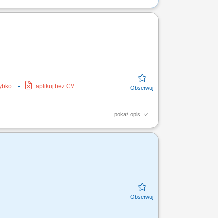
zybko
aplikuj bez CV
pokaż opis
i rozwój kompetencji członków zespołu.
akość...