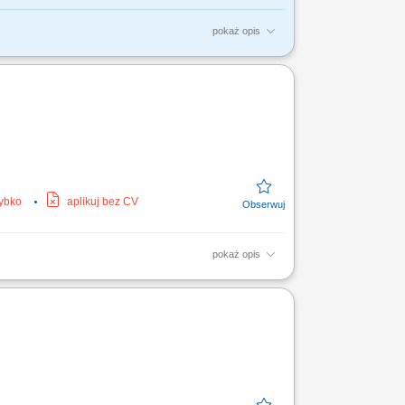
pokaż opis
amach przyznanych środków finansowych.
ch ze źródeł...
zybko
aplikuj bez CV
pokaż opis
acowników w rozwiązywaniu problemów oraz
oszeń oraz...