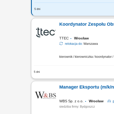
5 dni
Wymiar etatu: pełny Liczba etatów: 1
Koordynacja i prowadzenie spraw związ
Koordynator Zespołu Obs
TTEC
Wrocław
relokacja do:
Warszawa
kierownik / kierowniczka / koordynator 
5 dni
Zakres obowiązków: Koordynowanie co
prowadzenie działań coachingowych. Na
Manager Eksportu (m/k/n
WBS Sp. z o.o.
Wrocław
siedziba firmy: Bydgoszcz