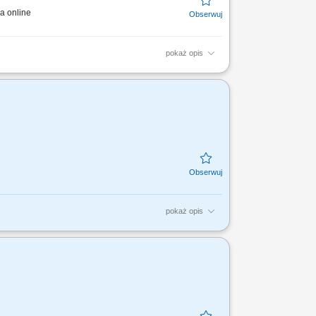
a online
pokaż opis
y lub biura projektowe). Aktywny udział w
....
pokaż opis
w ds. Planowania Finansowego, rekrutacja i
 oraz...