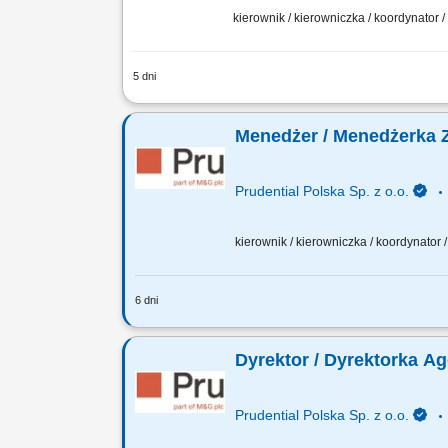
kierownik / kierowniczka / koordynator
5 dni
Opis stanowiska pracy / zadania: Rozwó
przetargach branżowych. Realizacja ce
Menedżer / Menedżerka 
Prudential Polska Sp. z o.o.
kierownik / kierowniczka / koordynator
6 dni
Twój zakres obowiązków: budowanie wł
wdrażanie nowych Konsultantów w Twoi
Dyrektor / Dyrektorka A
Prudential Polska Sp. z o.o.