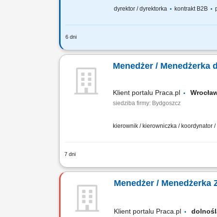
dyrektor / dyrektorka
kontrakt B2B
p
6 dni
Za co będziesz odpowiadać: własny bi
Finansowego oraz Menedżerów, budowa
Menedżer / Menedżerka d
Klient portalu Praca.pl
Wrocł
siedziba firmy: Bydgoszcz
kierownik / kierowniczka / koordynator
7 dni
rozwijanie sprzedaży na rynkach zagra
oraz innymi partnerami biznesowymi, u
Menedżer / Menedżerka 
Klient portalu Praca.pl
dolnoś