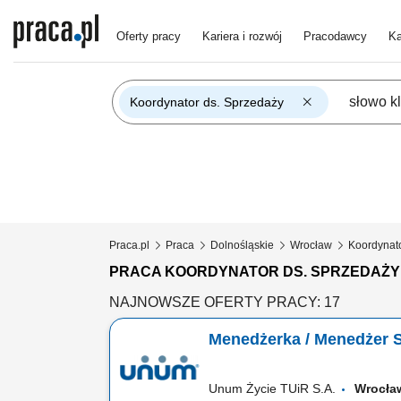
Oferty pracy
Kariera i rozwój
Pracodawcy
Ka
Koordynator ds. Sprzedaży
Praca.pl
Praca
Dolnośląskie
Wrocław
Koordynato
PRACA KOORDYNATOR DS. SPRZEDAŻ
NAJNOWSZE OFERTY PRACY: 17
Menedżerka / Menedżer 
Unum Życie TUiR S.A.
Wroc