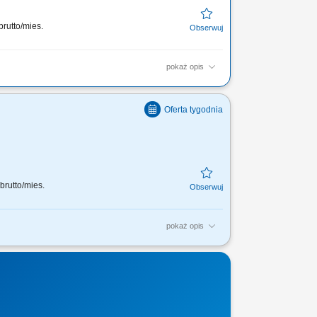
brutto/mies.
pokaż opis
połu i pracujesz z jego potencjałem,
brutto/mies.
pokaż opis
połu i pracujesz z jego
ą współpracę.