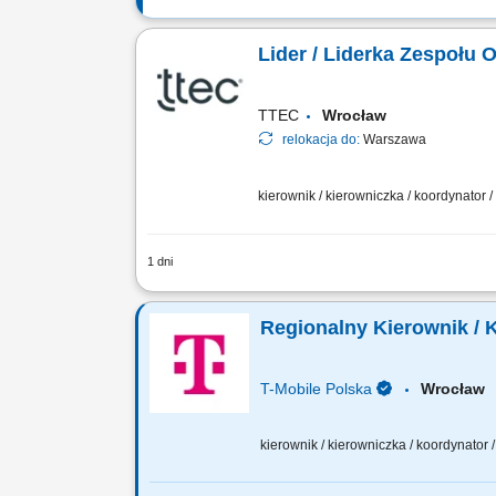
Lider / Liderka Zespołu 
TTEC
Wrocław
relokacja do:
Warszawa
kierownik / kierowniczka / koordynator 
1 dni
Zakres obowiązków: Zarządzanie pracą 
Rozwiązywanie bieżących problemów ope
Regionalny Kierownik / 
T-Mobile Polska
Wrocła
kierownik / kierowniczka / koordynator