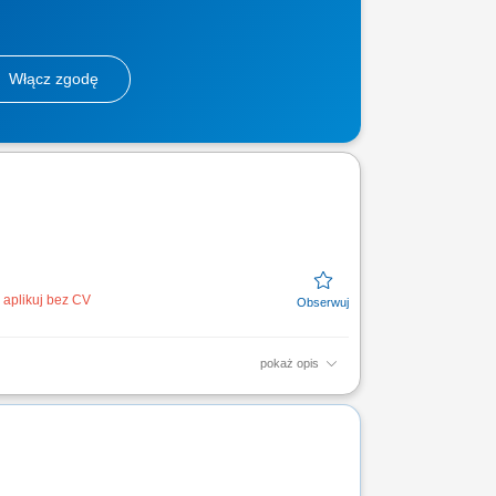
Włącz zgodę
aplikuj bez CV
pokaż opis
lizacja celów sprzedażowych; Inspirowanie