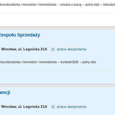
 / koordynatorka / menedżer / menedżerka
umowa o pracę
pełny etat
rekrutacj
j sprzedaży na rynkach eksportowych. Aktywne pozyskiwanie klientów (dystrybutorz
lów sprzedażowych i wykazywanie się silnym, zorientowanym na wyniki podejściem
Zespołu Sprzedaży
Wrocław, ul. Legnicka 21A
praca
stacjonarna
 / koordynatorka / menedżer / menedżerka
kontrakt B2B
pełny etat
asnego biznesu opartego o sprzedaż własną i współpracę z zespołem Konsultantó
m zespole, rozwijanie wiedzy produktowej i umiejętności sprzedażowych własnych
gencji
Wrocław, ul. Legnicka 21A
praca
stacjonarna