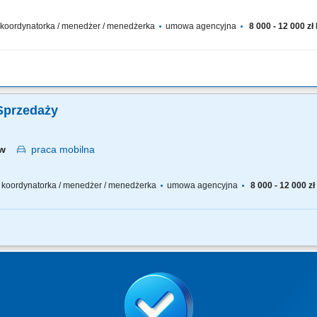
 / koordynatorka / menedżer / menedżerka
umowa agencyjna
8 000 - 12 000 zł
 sprzedażowy – rekrutujesz, wdrażasz i wspierasz ludzi, rozwijasz kompetencje zes
ągania, rozwijasz zespół w oparciu o wzajemne zaufanie i partnerską współpracę.
Sprzedaży
ław
praca
mobilna
 / koordynatorka / menedżer / menedżerka
umowa agencyjna
8 000 - 12 000 zł
ł sprzedażowy – rekrutujesz, wdrażasz i wspierasz ludzi, rozwijasz kompetencje zes
sposób ich osiągania, rozwijasz zespół w oparciu o wzajemne zaufanie i partnersk