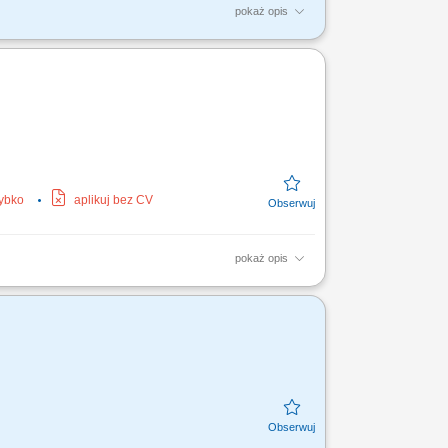
pokaż opis
D Zarządzanie efektywnością kanału D2D T-
nów poprzez budowę...
zybko
aplikuj bez CV
pokaż opis
wiązywanie problemów i eskalacji klientów;
;...