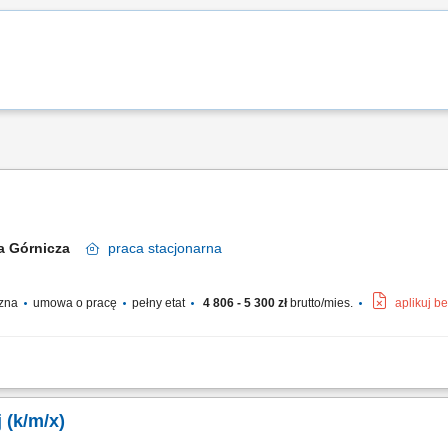
a Górnicza
praca
stacjonarna
czna
umowa o pracę
pełny etat
4 806 - 5 300 zł
brutto/mies.
aplikuj b
o ustalone receptury oraz wewnętrzne wytyczne jakościowe lokalu. Systematyczn
ynowej. Weryfikowanie świeżości oraz terminów przydatności artykułów spożywc
 (k/m/x)