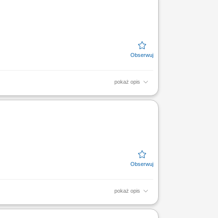
pokaż opis
ez aktywne doradztwo. Przygotowywanie
praca z innymi...
pokaż opis
w trakcie realizacji projektów, doradztwo w