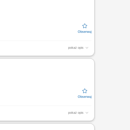
pokaż opis
 weryfikowanie tożsamości osób oraz
awidłowości. Sumienne...
pokaż opis
c. Realizacja przewozów w oparciu o
letnich ciągników z napędem...