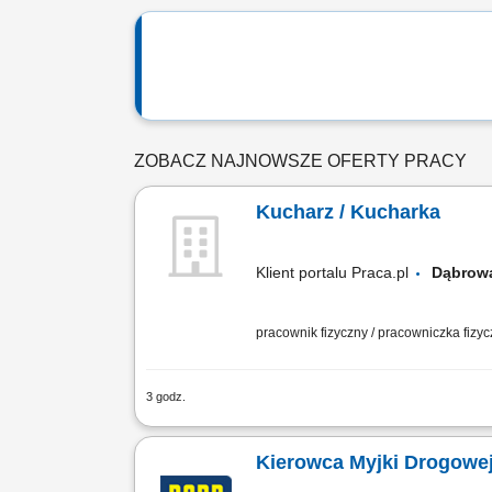
ZOBACZ NAJNOWSZE OFERTY PRACY
Kucharz / Kucharka
Klient portalu Praca.pl
Dąbrow
pracownik fizyczny / pracowniczka fizy
3 godz.
Sprawne przyrządzanie dań w oparciu 
poziomów zapasów w przestrzeni magaz
Kierowca Myjki Drogowej