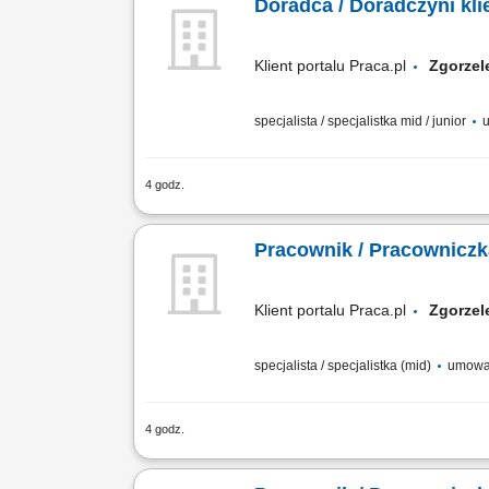
Doradca / Doradczyni kl
Klient portalu Praca.pl
Zgorz
specjalista / specjalistka mid / junior
u
4 godz.
Pomoc klientom w wyborze produktów o
zamówień i monitorowanie ich realizacj
Pracownik / Pracowniczka
Klient portalu Praca.pl
Zgorz
specjalista / specjalistka (mid)
umowa
4 godz.
pozyskiwanie i rozwijanie współpracy z 
zakresie rozwiązań produktowych i usł