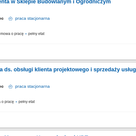
ienta w Sklepie Budowlanym i Ogrodniczym
elec
praca
stacjonarna
mowa o pracę
pełny etat
raz zapewnienie profesjonalnej obsługi. Realizacja celów sprzedażowych poprz
i. Dbanie o prawidłową prezentację produktów oraz dostępność asortymentu. Współ
 ds. obsługi klienta projektowego i sprzedaży usług
elec
praca
stacjonarna
 o pracę
pełny etat
klientami projektowymi oraz instytucjonalnymi, prowadzenie pełnej obsługi klienta 
ugowych dopasowanych do potrzeb klienta, sprzedaż usług oraz nadzór nad ich...