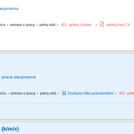
acjonarna
czna
umowa o pracę
pełny etat
aplikuj szybko
aplikuj bez CV
o zgodnie z przepisami ruchu drogowego; model pojazdu: Zamiatarka Kobit K8 n
, detergentów). Monitorowanie stanu technicznego pojazdu i zgłaszanie usterek. M
praca
stacjonarna
yczna
umowa o pracę
pełny etat
Szukamy kilku pracowników
apli
 robót drogowych. Dbanie o powierzony sprzęt. Rozładunki palet z materiałami.
.
 (k/m/x)