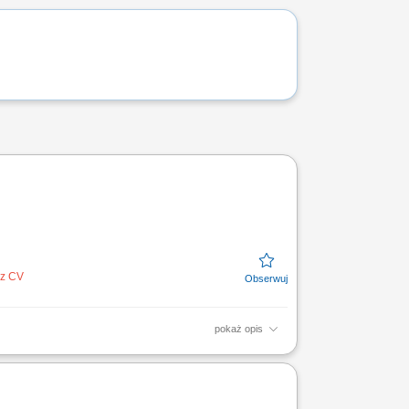
ez CV
pokaż opis
e monitorowanie i nadzorowanie właściwych
zych stosowanych...