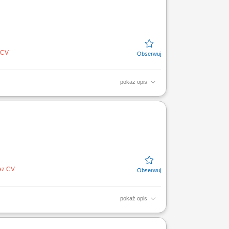
z CV
pokaż opis
nowych, ergonomicznych koncepcji
erów 3D wspieranych przez...
bez CV
pokaż opis
w. Weryfikacja i rozwiązywanie
ploatacyjnych, podzespołów...