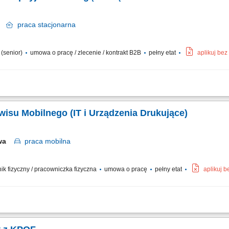
ów
praca
stacjonarna
a (senior)
umowa o pracę / zlecenie / kontrakt B2B
pełny etat
aplikuj be
k budowlanych oraz weryfikacja wymogów urbanistycznych. Tworzenie nieszablo
li i standardzie. Przygotowywanie efektownych materiałów prezentacyjnych i rend
wisu Mobilnego (IT i Urządzenia Drukujące)
awa
praca
mobilna
wnik fizyczny / pracowniczka fizyczna
umowa o pracę
pełny etat
aplikuj 
usterek oraz napraw sprzętu biurowego bezpośrednio w siedzibach naszych klientó
rogramowania oraz sieciowej konfiguracji urządzeń. Sprawna wymiana części eks