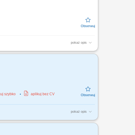
pokaż opis
a podwoziu Volvo FH420. Obsługa systemu
ycie nawierzchni dróg,...
kuj szybko
aplikuj bez CV
pokaż opis
 Obsługa wielozadaniowego nośnika osprzętu.