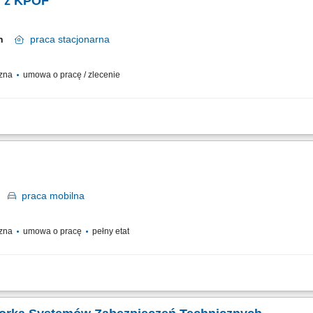
y z KPOF
cin
praca
stacjonarna
czna
umowa o pracę / zlecenie
terenu oraz przeciwdziałanie incydentom dewastacji czy kradzieży. Sprawdzanie i
rtu. Obserwacja terenu obiektywu i natychmiastowe reagowanie na wykryte niepr
y
praca
mobilna
czna
umowa o pracę
pełny etat
wego (ciągnik + naczepa samowyładowcza) w ruchu krajowym na obszarze Niemie
i ciągłej pracy w nocnych porach. Prowadzenie ekologicznych, maksymalnie cztero