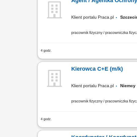
Agent / Agentka Ochron
Klient portalu Praca.pl
Szcze
pracownik fizyczny / pracowniczka fizy
4 godz.
Dbanie o nienaruszalność chronionego 
uprawnień wjazdowych środków transpo
Kierowca C+E (m/k)
Klient portalu Praca.pl
Niemc
pracownik fizyczny / pracowniczka fizy
4 godz.
Sprawne prowadzenie zestawu ciężaro
dzienne godziny jazdy bez koniecznośc