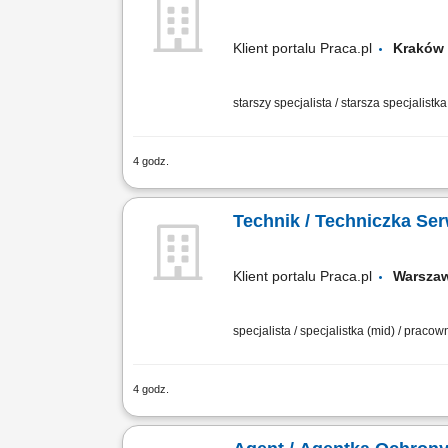
Klient portalu Praca.pl
Krak
starszy specjalista / starsza specjalistk
4 godz.
Kompleksowa ocena parametrów działe
architektonicznych o zróżnicowanej ska
Technik / Techniczka Ser
Klient portalu Praca.pl
Warsz
specjalista / specjalistka (mid) / praco
4 godz.
Realizowanie przeglądów, diagnostyki 
podstawowych incydentów z zakresu op