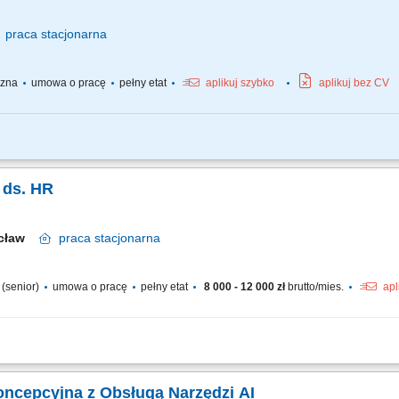
praca
stacjonarna
yczna
umowa o pracę
pełny etat
aplikuj szybko
aplikuj bez CV
onywaniu robót drogowych w zakresie nawierzchni warstw bitumicznych, konstrukc
a ds. HR
ocław
praca
stacjonarna
a (senior)
umowa o pracę
pełny etat
8 000 - 12 000 zł
brutto/mies.
apl
zek osobowych pracowników oraz kontrahentów z nastawieniem na stałą zgodnoś
ourcing i selekcja) na potrzeby działów logistyki, operacji oraz wąskich specjalizac
Koncepcyjna z Obsługą Narzędzi AI