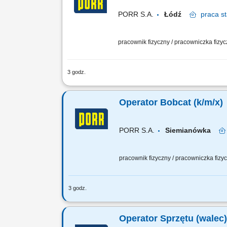
PORR S.A.
Łódź
praca
st
pracownik fizyczny / pracowniczka fizy
3 godz.
Zadania: Prowadzenie pojazdu myjąceg
myjącego (np. dysz, zbiorników na wodę
Operator Bobcat (k/m/x)
PORR S.A.
Siemianówka
pracownik fizyczny / pracowniczka fiz
3 godz.
Twoje zadanie: Prace przy wykonywaniu
Inne prace zlecone przez przełożonego
Operator Sprzętu (walec)