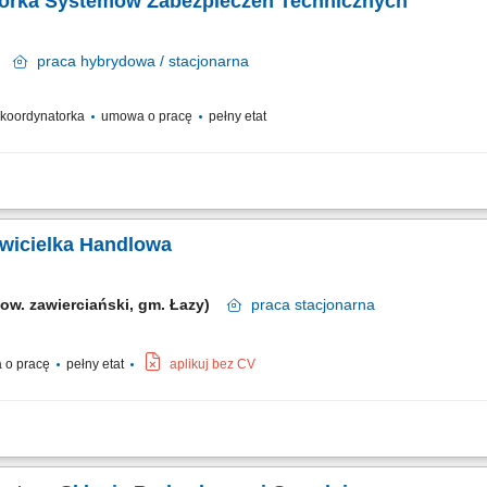
torka Systemów Zabezpieczeń Technicznych
ów
praca
hybrydowa / stacjonarna
/ koordynatorka
umowa o pracę
pełny etat
echnologiczny instalacji bezpieczeństwa na terenie kluczowych obiektów firmy. Re
wanie nadzoru nad procedurami konserwacyjnymi. Przygotowywanie założeń proj
awicielka Handlowa
pow. zawierciański, gm. Łazy)
praca
stacjonarna
 o pracę
pełny etat
aplikuj bez CV
oprzez inicjowanie relacji i prezentację rozwiązań z oferty firmy. Opieka nad p
i i ciągłość zamówień. Prowadzenie bezpośrednich rozmów handlowych, przygotowyw