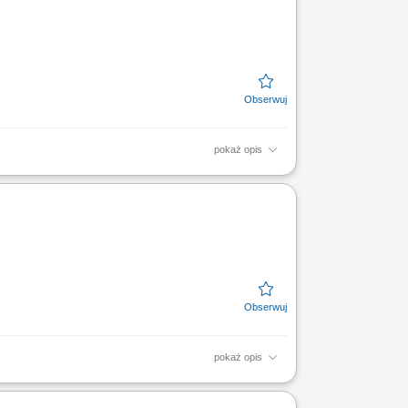
pokaż opis
agowanie na wyzwania techniczne,
ektowych, odbiorów...
pokaż opis
ortfelem dotychczasowych klientów oraz
anie kalkulacji...