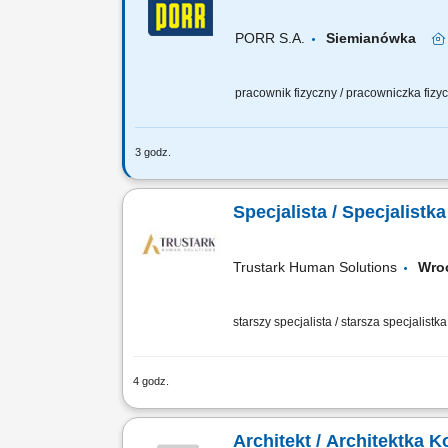
PORR S.A.
Siemianówka
pracownik fizyczny / pracowniczka fiz
3 godz.
Twoje zadanie: Prace walcowe przy wyk
ekonomiczną eksploatację maszyny.
Specjalista / Specjalistk
Trustark Human Solutions
Wr
starszy specjalista / starsza specjalistk
4 godz.
Prowadzenie kompleksowej obsługi tec
realizowanie projektów rekrutacyjnych (s
Architekt / Architektka 