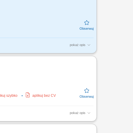
pokaż opis
yjnych. Dbanie o powierzony sprzęt i
ikuj szybko
aplikuj bez CV
pokaż opis
ć z przepisami prawa. Samodzielne
ji (średuo 5-10...