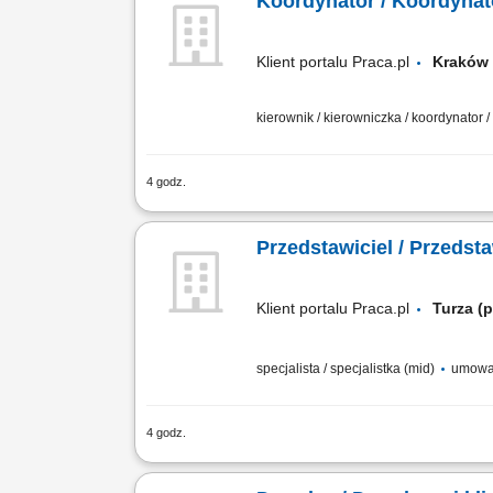
Koordynator / Koordyna
Klient portalu Praca.pl
Krak
kierownik / kierowniczka / koordynator 
4 godz.
Dbanie o ciągłość działania i rozwój t
rekomendowanie innowacji oraz sprawo
Przedstawiciel / Przedst
Klient portalu Praca.pl
Turza (
specjalista / specjalistka (mid)
umowa
4 godz.
Budowanie bazy odbiorców biznesowych p
dbanie o wysoki poziom ich satysfakcj