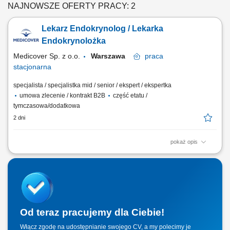
NAJNOWSZE OFERTY PRACY: 2
Lekarz Endokrynolog / Lekarka
Endokrynolożka
Medicover Sp. z o.o.
Warszawa
praca
stacjonarna
specjalista / specjalistka mid / senior / ekspert / ekspertka
umowa zlecenie / kontrakt B2B
część etatu /
tymczasowa/dodatkowa
2 dni
pokaż opis
Zadania: Kompleksowa opieka medyczna nad Pacjentami placówki.
Aktywne dbanie o utrzymanie najwyższych międzynarodowych
standardów medycznych w codziennej praktyce klinicznej. Prowadzenie
dokumentacji medycznej.
Od teraz pracujemy dla Ciebie!
Włącz zgodę na udostępnianie swojego CV, a my polecimy je