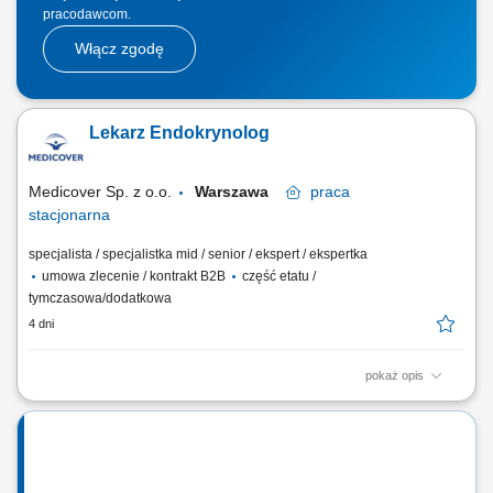
pracodawcom.
Włącz zgodę
Lekarz Endokrynolog
Medicover Sp. z o.o.
Warszawa
praca
stacjonarna
specjalista / specjalistka mid / senior / ekspert / ekspertka
umowa zlecenie / kontrakt B2B
część etatu /
tymczasowa/dodatkowa
4 dni
pokaż opis
Twoje zadania: opieka nad Pacjentem; dbałość o wysokie standardy
medyczne w placówce; Jeśli powyższa oferta wydaje Ci się interesująca
pozostaw nam swój kontakt (CV nie jest wymagane). Zadzwonimy w
celu doprecyzowania szczegółów. Jeśli posiadasz: tytuł lekarza
specjalisty bądź...