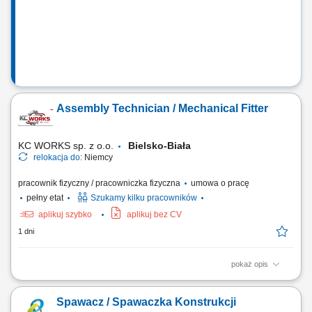
niezgodności technicznych; Zapewnienie...
Assembly Technician / Mechanical Fitter
KC WORKS sp. z o.o.
Bielsko-Biała
relokacja do:
Niemcy
pracownik fizyczny / pracowniczka fizyczna
umowa o pracę
pełny etat
Szukamy kilku pracowników
aplikuj szybko
aplikuj bez CV
1 dni
pokaż opis
The position includes international assembly, installation, and service
assignments at customer sites, mainly within Europe. Responsibilities
Spawacz / Spawaczka Konstrukcji
Mechanical assembly and installation of machines and industrial