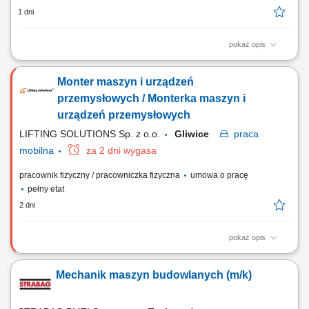
1 dni
pokaż opis
Opis stanowiska: Spawanie konstrukcji stalowych oraz elementów
wykorzystywanych w maszynach budowlanych. Przygotowywanie
Monter maszyn i urządzeń
materiałów do spawania zgodnie z dokumentacją techniczną.
Wykonywanie napraw maszyn i urządzeń pracujących na placach
przemysłowych / Monterka maszyn i
budowy. Diagnozowanie oraz usuwanie usterek układów...
urządzeń przemysłowych
LIFTING SOLUTIONS Sp. z o.o.
Gliwice
praca
mobilna
za 2 dni wygasa
pracownik fizyczny / pracowniczka fizyczna
umowa o pracę
pełny etat
2 dni
pokaż opis
Zadania Mechaniczny montaż urządzeń, maszyn oraz stanowisk
przemysłowych na podstawie rysunków technicznych; Integracja
Mechanik maszyn budowlanych (m/k)
poszczególnych zespołów mechanicznych w kompletne systemy
produkcyjne; Bieżące diagnozowanie i samodzielne rozwiązywanie
problemów technicznych podczas montażu;...