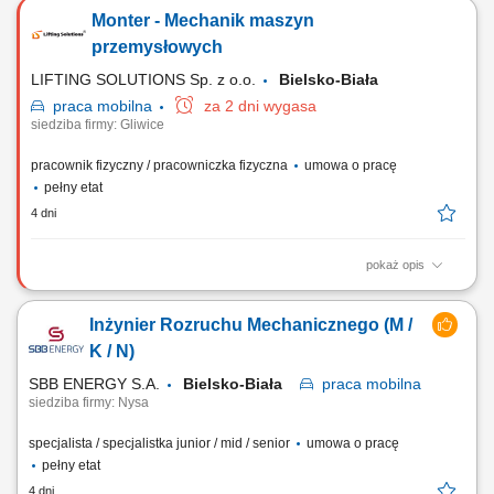
procesowych, mediów energetycznych oraz armatury na terenie
Monter - Mechanik maszyn
zakładu produkcyjnego w Elblągu; Aktualizacja dokumentacji P&ID:
tworzenie, modyfikacja oraz aktualizacja schematów P&ID w
przemysłowych
środowisku AutoCAD (DWG) Dbanie o zgodność...
LIFTING SOLUTIONS Sp. z o.o.
Bielsko-Biała
praca
mobilna
za 2 dni wygasa
siedziba firmy: Gliwice
pracownik fizyczny / pracowniczka fizyczna
umowa o pracę
pełny etat
4 dni
pokaż opis
Praca tylko i wyłącznie w delegacjach. Poszukujemy kandydatów z
doświadczeniem w realizacji projektów przemysłowych, gotowych do
Inżynier Rozruchu Mechanicznego (M /
pracy mobilnej na terenie całej Polski oraz Europy. Twoja praca na co
dzień (w zależności od projektu) będzie obejmowała następujące
K / N)
wyzwania: Montaż...
SBB ENERGY S.A.
Bielsko-Biała
praca
mobilna
siedziba firmy: Nysa
specjalista / specjalistka junior / mid / senior
umowa o pracę
pełny etat
4 dni