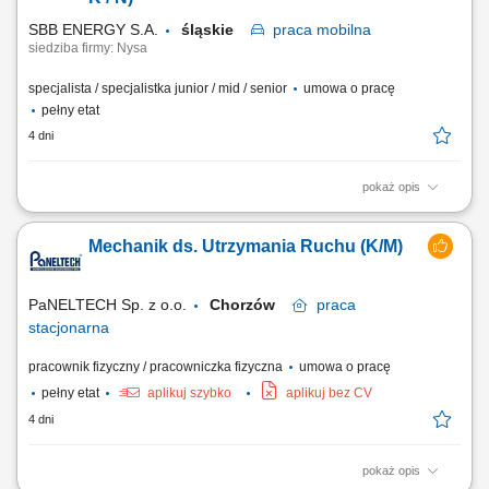
wyzwania: Montaż...
SBB ENERGY S.A.
śląskie
praca
mobilna
siedziba firmy: Nysa
specjalista / specjalistka junior / mid / senior
umowa o pracę
pełny etat
4 dni
pokaż opis
Lokalizacja Obiekty energetyczne i przemysłowe w Polsce oraz za
granicą Uruchamiaj inwestycje, które zmieniają przemysł SBB ENERGY
Mechanik ds. Utrzymania Ruchu (K/M)
realizuje projekty energetyczne i przemysłowe w Polsce oraz za
granicą. Budujemy i uruchamiamy instalacje, które mają realny wpływ
na transformację...
PaNELTECH Sp. z o.o.
Chorzów
praca
stacjonarna
pracownik fizyczny / pracowniczka fizyczna
umowa o pracę
pełny etat
aplikuj szybko
aplikuj bez CV
4 dni
pokaż opis