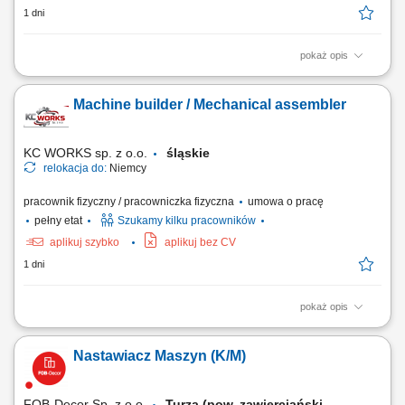
1 dni
pokaż opis
wykonywanie przeglądów i diagnostyka zabudów komunalnych,
usuwanie usterek hydraulicznych, mechanicznych i elektrycznych,
Machine builder / Mechanical assembler
montaż oraz uruchamianie nowych urządzeń zgodnie z dokumentacją,
regulacja i kalibracja układów sterowania i hydrauliki siłowej,
współpraca z działem produkcji i...
KC WORKS sp. z o.o.
śląskie
relokacja do:
Niemcy
pracownik fizyczny / pracowniczka fizyczna
umowa o pracę
pełny etat
Szukamy kilku pracowników
aplikuj szybko
aplikuj bez CV
1 dni
pokaż opis
The work will be carried out at our production and assembly location in
Lindern, Germany. Responsibilities: Assembly of machines and
Nastawiacz Maszyn (K/M)
mechanical components; Installation of machine parts according to
technical drawings; Mechanical fitting and assembly work; Assembly of
steel structures, piping, fans,...
FOB-Decor Sp. z o.o.
Turza (pow. zawierciański,