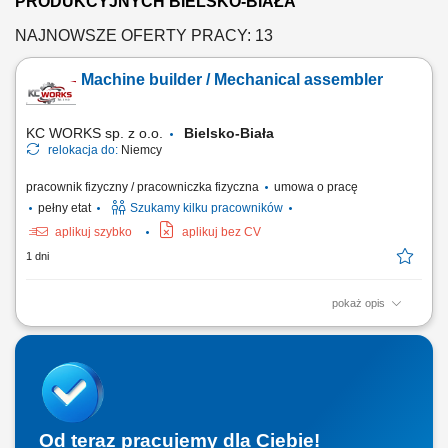
PRODUKCYJNYCH BIELSKO-BIAŁA
NAJNOWSZE OFERTY PRACY: 13
Machine builder / Mechanical assembler
KC WORKS sp. z o.o.
Bielsko-Biała
relokacja do:
Niemcy
pracownik fizyczny / pracowniczka fizyczna
umowa o pracę
pełny etat
Szukamy kilku pracowników
aplikuj szybko
aplikuj bez CV
1 dni
pokaż opis
The work will be carried out at our production and assembly location in
Lindern, Germany. Responsibilities: Assembly of machines and
mechanical components; Installation of machine parts according to
technical drawings; Mechanical fitting and assembly work; Assembly of
steel structures, piping, fans,...
Od teraz pracujemy dla Ciebie!