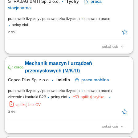
STRABAG BMTI Sp. z o.o.
Tychy
praca
stacjonarna
pracownik fizyczny / pracowniczka fizyczna
umowa o pracę
pełny etat
2 dni
pokaż opis
Twoja rola w STRABAG diagnostyka usterek; naprawa i konserwacja;
montaż nowych urządzeń; prowadzenie dokumentacji; weryfikacja
Mechanik maszyn i urządzeń
stanu technicznego maszyn; przygotowanie listy części; Co jest dla nas
ważne wykształcenie techniczne min zawodowe, preferowane w
przemysłowych (M/K/D)
dziedzinie mechaniki, mechatroniki,...
Copco Plus Sp. z o.o.
Imielin
praca
mobilna
pracownik fizyczny / pracowniczka fizyczna
umowa o pracę /
zlecenie / kontrakt B2B
pełny etat
aplikuj szybko
aplikuj bez CV
3 dni
pokaż opis
Zadania Utrzymanie ciągłości pracy linii produkcyjnych poprzez