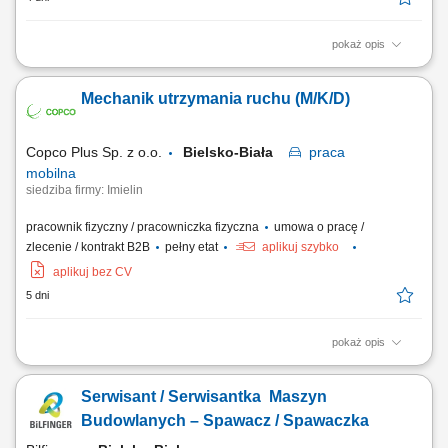
pokaż opis
Lokalizacja Obiekty energetyczne i przemysłowe w Polsce oraz za
granicą Uruchamiaj inwestycje, które zmieniają przemysł SBB ENERGY
Mechanik utrzymania ruchu (M/K/D)
realizuje projekty energetyczne i przemysłowe w Polsce oraz za
granicą. Budujemy i uruchamiamy instalacje, które mają realny wpływ
na transformację...
Copco Plus Sp. z o.o.
Bielsko-Biała
praca
mobilna
siedziba firmy: Imielin
pracownik fizyczny / pracowniczka fizyczna
umowa o pracę /
zlecenie / kontrakt B2B
pełny etat
aplikuj szybko
aplikuj bez CV
5 dni
pokaż opis
Zadania Sprawne identyfikowanie przyczyn usterek oraz przywracanie
sprawności maszynom produkcyjnym. Wykonywanie okresowych
Serwisant / Serwisantka Maszyn
przeglądów technicznych oraz bieżących konserwacji podzespołów.
Aktywne wspieranie zespołu w podnoszeniu wydajności parku
Budowlanych – Spawacz / Spawaczka
maszynowego. Systematyczne uzupełnianie...