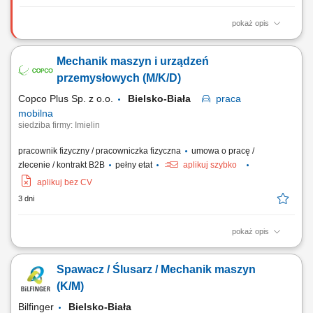
pokaż opis
Zadania Mechaniczny montaż urządzeń, maszyn oraz stanowisk
przemysłowych na podstawie rysunków technicznych; Integracja
Mechanik maszyn i urządzeń
poszczególnych zespołów mechanicznych w kompletne systemy
produkcyjne; Bieżące diagnozowanie i samodzielne rozwiązywanie
przemysłowych (M/K/D)
problemów technicznych podczas montażu;...
Copco Plus Sp. z o.o.
Bielsko-Biała
praca
mobilna
siedziba firmy: Imielin
pracownik fizyczny / pracowniczka fizyczna
umowa o pracę /
zlecenie / kontrakt B2B
pełny etat
aplikuj szybko
aplikuj bez CV
3 dni
pokaż opis
Zadania Utrzymanie ciągłości pracy linii produkcyjnych poprzez
usuwanie nagłych awarii mechanicznych. Realizacja planowych
Spawacz / Ślusarz / Mechanik maszyn
remontów oraz dbanie o optymalny stan techniczny urządzeń.
Współdziałanie z innymi działami w celu usprawniania procesów
(K/M)
technicznych. Rejestrowanie wykonanych prac...
Bilfinger
Bielsko-Biała