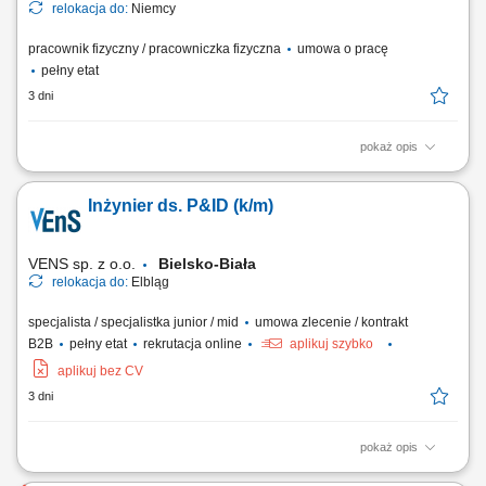
relokacja do:
Niemcy
pracownik fizyczny / pracowniczka fizyczna
umowa o pracę
pełny etat
3 dni
pokaż opis
Twój zakres obowiązków: spawanie konstrukcji stalowych;
przygotowanie elementów do spawania według rysunku; naprawa
Inżynier ds. P&ID (k/m)
sprzętu ciężkiego (koparek, ładowarek, wiertnic, torkretnic i innego
sprzętu stosowanego przy budowie tuneli) usuwanie usterek napędów
hydraulicznych; kontrola stanu...
VENS sp. z o.o.
Bielsko-Biała
relokacja do:
Elbląg
specjalista / specjalistka junior / mid
umowa zlecenie / kontrakt
B2B
pełny etat
rekrutacja online
aplikuj szybko
aplikuj bez CV
3 dni
pokaż opis
Inwentaryzacja instalacji procesowych: weryfikacja stanu instalacji