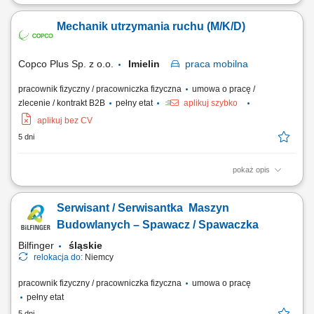
Zakres obowiązków: Bieżące usuwanie awarii maszyn i urządzeń.
Wykonywanie przeglądów, konserwacji i remontów. Diagnozowanie
Mechanik utrzymania ruchu (M/K/D)
usterek oraz wdrażanie działań naprawczych. Udział w modernizacjach
i instalacjach nowych urządzeń. Współpraca z działem produkcji w
zakresie optymalizacji...
Copco Plus Sp. z o.o.
Imielin
praca
mobilna
pracownik fizyczny / pracowniczka fizyczna
umowa o pracę /
zlecenie / kontrakt B2B
pełny etat
aplikuj szybko
aplikuj bez CV
5 dni
pokaż opis
Zadania Sprawne identyfikowanie przyczyn usterek oraz przywracanie
sprawności maszynom produkcyjnym. Wykonywanie okresowych
Serwisant / Serwisantka Maszyn
przeglądów technicznych oraz bieżących konserwacji podzespołów.
Aktywne wspieranie zespołu w podnoszeniu wydajności parku
Budowlanych – Spawacz / Spawaczka
maszynowego. Systematyczne uzupełnianie...
Bilfinger
śląskie
relokacja do:
Niemcy
pracownik fizyczny / pracowniczka fizyczna
umowa o pracę
pełny etat
5 dni