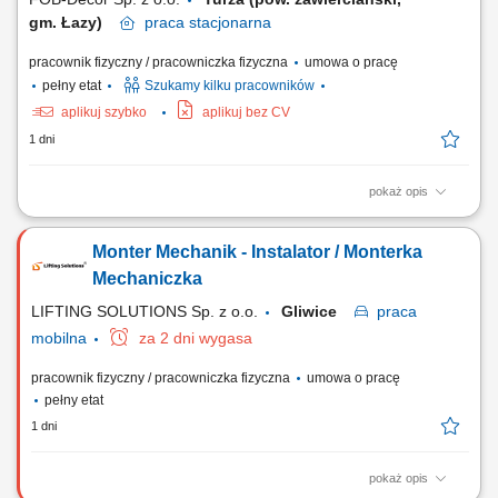
gm. Łazy)
praca
stacjonarna
pracownik fizyczny / pracowniczka fizyczna
umowa o pracę
pełny etat
Szukamy kilku pracowników
aplikuj szybko
aplikuj bez CV
1 dni
pokaż opis
Obowiązki: obsługa i nadzór pracy maszyn produkcyjnych; regulacja
parametrów pracy maszyn; przezbrajanie linii produkcyjnych;
Monter Mechanik - Instalator / Monterka
modernizacja maszyn; udział w montażu nowego parku maszynowego;
diagnozowanie i usuwanie usterek; prowadzenie dokumentacji
Mechaniczka
przeglądów, napraw i usprawnień;
LIFTING SOLUTIONS Sp. z o.o.
Gliwice
praca
mobilna
za 2 dni wygasa
pracownik fizyczny / pracowniczka fizyczna
umowa o pracę
pełny etat
1 dni
pokaż opis