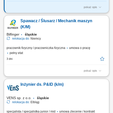
pokaż opis
Twój zakres obowiązków: rozpoznanie i usuwanie awarii urządzeń
produkcyjnych i maszyn przeładunkowych modernizacja i przebudowa
Spawacz / Ślusarz / Mechanik maszyn
maszyn i urządzeń wykonywanie przeglądów okresowych i konserwacji
zapobieganie awariom poprzez działania prewencyjne sporządzanie
(K/M)
raportów z przeprowadzanych...
Bilfinger
śląskie
relokacja do:
Niemcy
pracownik fizyczny / pracowniczka fizyczna
umowa o pracę
pełny etat
3 dni
pokaż opis
Twój zakres obowiązków: spawanie konstrukcji stalowych;
przygotowanie elementów do spawania według rysunku; naprawa
Inżynier ds. P&ID (k/m)
sprzętu ciężkiego (koparek, ładowarek, wiertnic, torkretnic i innego
sprzętu stosowanego przy budowie tuneli) usuwanie usterek napędów
hydraulicznych; kontrola stanu...
VENS sp. z o.o.
śląskie
relokacja do:
Elbląg
specjalista / specjalistka junior / mid
umowa zlecenie / kontrakt