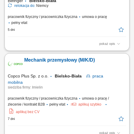
Bilfinger
Bielsko-Biała
relokacja do:
Niemcy
pracownik fizyczny / pracowniczka fizyczna
umowa o pracę
pełny etat
5 dni
pokaż opis
Opis stanowiska: Wykonywanie prac spawalniczych przy konstrukcjach
stalowych i elementach maszyn. Przygotowywanie części do spawania
Mechanik przemysłowy (M/K/D)
na podstawie rysunku technicznego. Naprawa i konserwacja sprzętu
budowlanego oraz urządzeń wykorzystywanych podczas realizacji
inwestycji. Usuwanie usterek...
Copco Plus Sp. z o.o.
Bielsko-Biała
praca
mobilna
siedziba firmy: Imielin
pracownik fizyczny / pracowniczka fizyczna
umowa o pracę /
zlecenie / kontrakt B2B
pełny etat
aplikuj szybko
aplikuj bez CV
7 dni
pokaż opis