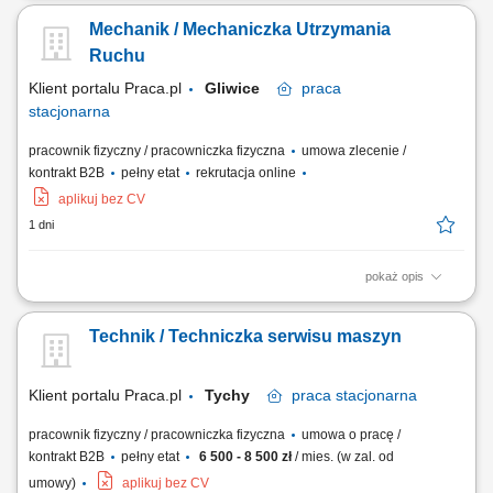
ciągłości procesów produkcyjnych. Optymalizacja parametrów pracy
Mechanik / Mechaniczka Utrzymania
urządzeń oraz przezbrajanie linii technologicznych. Udział w projektach
modernizacyjnych oraz instalacji nowych maszyn na produkcji.
Ruchu
Wykrywanie nieprawidłowości,...
Klient portalu Praca.pl
Gliwice
praca
stacjonarna
pracownik fizyczny / pracowniczka fizyczna
umowa zlecenie /
kontrakt B2B
pełny etat
rekrutacja online
aplikuj bez CV
1 dni
pokaż opis
Utrzymanie ciągłości pracy maszyn produkcyjnych poprzez diagnostykę
i naprawę usterek. Realizacja planowanych przeglądów, remontów oraz
Technik / Techniczka serwisu maszyn
konserwacji urządzeń. Kontrola poprawności działania instalacji i
infrastruktury technicznej zakładu. Analiza przyczyn awarii oraz
wdrażanie...
Klient portalu Praca.pl
Tychy
praca
stacjonarna
pracownik fizyczny / pracowniczka fizyczna
umowa o pracę /
kontrakt B2B
pełny etat
6 500 - 8 500 zł
/ mies. (w zal. od
umowy)
aplikuj bez CV