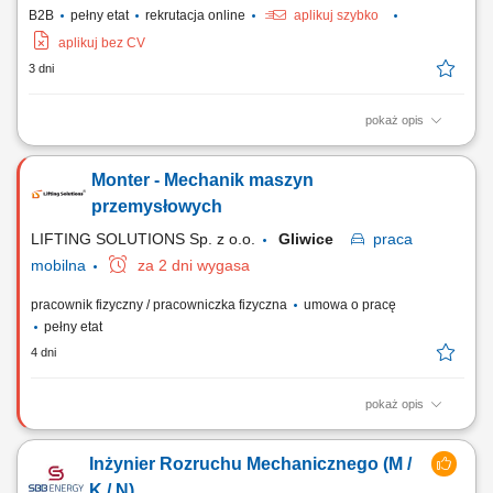
B2B
pełny etat
rekrutacja online
aplikuj szybko
aplikuj bez CV
3 dni
pokaż opis
Inwentaryzacja instalacji procesowych: weryfikacja stanu instalacji
procesowych, mediów energetycznych oraz armatury na terenie
Monter - Mechanik maszyn
zakładu produkcyjnego w Elblągu; Aktualizacja dokumentacji P&ID:
tworzenie, modyfikacja oraz aktualizacja schematów P&ID w
przemysłowych
środowisku AutoCAD (DWG) Dbanie o zgodność...
LIFTING SOLUTIONS Sp. z o.o.
Gliwice
praca
mobilna
za 2 dni wygasa
pracownik fizyczny / pracowniczka fizyczna
umowa o pracę
pełny etat
4 dni
pokaż opis
Praca tylko i wyłącznie w delegacjach. Poszukujemy kandydatów z
doświadczeniem w realizacji projektów przemysłowych, gotowych do
Inżynier Rozruchu Mechanicznego (M /
pracy mobilnej na terenie całej Polski oraz Europy. Twoja praca na co
dzień (w zależności od projektu) będzie obejmowała następujące
K / N)