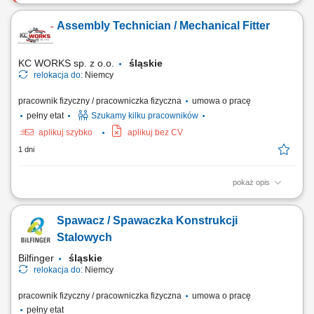
Zadania Składanie zespołów maszynowych i stanowisk przemysłowych
zgodnie z dokumentacją projektową; Łączenie i integrowanie
Assembly Technician / Mechanical Fitter
zmontowanych modułów w gotowe linie oraz systemy technologiczne;
Weryfikacja poprawności montażu i eliminowanie bieżących
niezgodności technicznych; Zapewnienie...
KC WORKS sp. z o.o.
śląskie
relokacja do:
Niemcy
pracownik fizyczny / pracowniczka fizyczna
umowa o pracę
pełny etat
Szukamy kilku pracowników
aplikuj szybko
aplikuj bez CV
1 dni
pokaż opis
The position includes international assembly, installation, and service
assignments at customer sites, mainly within Europe. Responsibilities
Spawacz / Spawaczka Konstrukcji
Mechanical assembly and installation of machines and industrial
equipment; Installation of mechanical components, steel structures,
Stalowych
piping, fans, valves, and...
Bilfinger
śląskie
relokacja do:
Niemcy
pracownik fizyczny / pracowniczka fizyczna
umowa o pracę
pełny etat