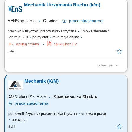
usuwanie nagłych awarii mechanicznych. Realizacja planowych
Mechanik Utrzymania Ruchu (k/m)
remontów oraz dbanie o optymalny stan techniczny urządzeń.
Współdziałanie z innymi działami w celu usprawniania procesów
technicznych. Rejestrowanie wykonanych prac...
VENS sp. z o.o.
Gliwice
praca
stacjonarna
pracownik fizyczny / pracowniczka fizyczna
umowa zlecenie /
kontrakt B2B
pełny etat
rekrutacja online
aplikuj szybko
aplikuj bez CV
3 dni
pokaż opis
Zapewnienie ciągłości pracy maszyn: diagnozowanie przyczyn awarii,
wykonywanie napraw oraz usuwanie usterek maszyn, urządzeń i
Mechanik (K/M)
infrastruktury zakładowej; Nadzór techniczny nad parkiem
maszynowym: monitorowanie stanu technicznego urządzeń oraz
reagowanie na pojawiające się problemy...
AMS Metal Sp. z o.o.
Siemianowice Śląskie
praca
stacjonarna
pracownik fizyczny / pracowniczka fizyczna
umowa o pracę
pełny etat
3 dni