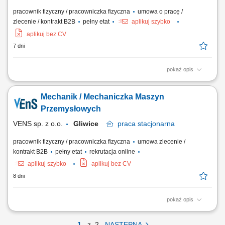
pracownik fizyczny / pracowniczka fizyczna
umowa o pracę /
zlecenie / kontrakt B2B
pełny etat
aplikuj szybko
aplikuj bez CV
7 dni
pokaż opis
Obowiązki: Diagnozowanie i usuwanie awarii maszyn i urządzeń
przemysłowych, Przeglądy, konserwacja i naprawy mechaniczne,
Mechanik / Mechaniczka Maszyn
Współpraca z zespołem w celu optymalizacji procesów, Prowadzenie
dokumentacji technicznej. Wymagania: Doświadczenie na stanowisku
Przemysłowych
Mechanika Utrzymania Ruchu,...
VENS sp. z o.o.
Gliwice
praca
stacjonarna
pracownik fizyczny / pracowniczka fizyczna
umowa zlecenie /
kontrakt B2B
pełny etat
rekrutacja online
aplikuj szybko
aplikuj bez CV
8 dni
pokaż opis
Diagnozowanie awarii oraz wykonywanie napraw maszyn i urządzeń
produkcyjnych. Realizacja przeglądów technicznych, konserwacji oraz
1
z
2
NASTĘPNA