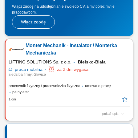
Włącz zgodę na udostępnianie swojego CV, a my polecimy je
pracodawcom.
Włącz zgodę
Monter Mechanik - Instalator / Monterka
Mechaniczka
LIFTING SOLUTIONS Sp. z o.o.
Bielsko-Biała
praca
mobilna
za 2 dni wygasa
siedziba firmy: Gliwice
pracownik fizyczny / pracowniczka fizyczna
umowa o pracę
pełny etat
1 dni
pokaż opis
Zadania Składanie zespołów maszynowych i stanowisk przemysłowych
zgodnie z dokumentacją projektową; Łączenie i integrowanie
zmontowanych modułów w gotowe linie oraz systemy technologiczne;
Weryfikacja poprawności montażu i eliminowanie bieżących