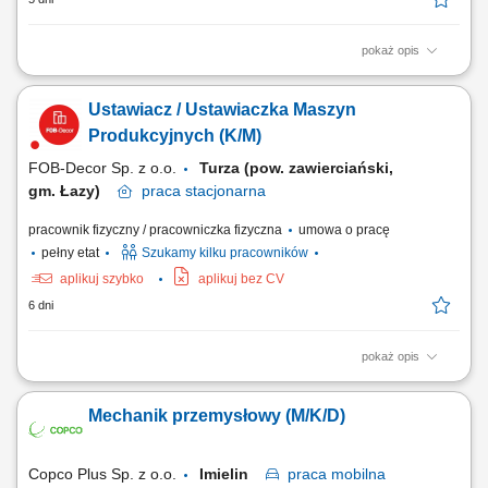
pokaż opis
Opis stanowiska: Wykonywanie prac spawalniczych przy konstrukcjach
stalowych i elementach maszyn. Przygotowywanie części do spawania
Ustawiacz / Ustawiaczka Maszyn
na podstawie rysunku technicznego. Naprawa i konserwacja sprzętu
budowlanego oraz urządzeń wykorzystywanych podczas realizacji
Produkcyjnych (K/M)
inwestycji. Usuwanie usterek...
FOB-Decor Sp. z o.o.
Turza (pow. zawierciański,
gm. Łazy)
praca
stacjonarna
pracownik fizyczny / pracowniczka fizyczna
umowa o pracę
pełny etat
Szukamy kilku pracowników
aplikuj szybko
aplikuj bez CV
6 dni
pokaż opis
Zakres obowiązków: bieżąca obsługa i kontrola pracy maszyn
produkcyjnych, ustawianie oraz regulacja parametrów pracy urządzeń,
Mechanik przemysłowy (M/K/D)
przezbrajanie linii produkcyjnych zgodnie z potrzebami produkcji, udział
w pracach modernizacyjnych oraz montażu nowego parku
maszynowego, diagnozowanie problemów...
Copco Plus Sp. z o.o.
Imielin
praca
mobilna