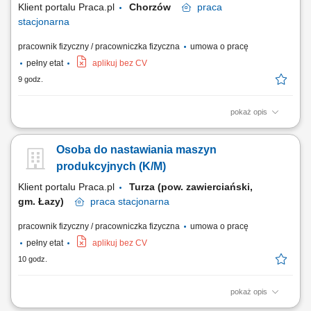
Klient portalu Praca.pl
Chorzów
praca
stacjonarna
pracownik fizyczny / pracowniczka fizyczna
umowa o pracę
pełny etat
aplikuj bez CV
9 godz.
pokaż opis
Zapewnienie ciągłości pracy parku maszynowego poprzez szybkie
usuwanie awarii. Realizowanie harmonogramu przeglądów
Osoba do nastawiania maszyn
okresowych, prac konserwacyjnych i naprawczych. Diagnozowanie
nieprawidłowości w działaniu maszyn przemysłowych. Wdrażanie
produkcyjnych (K/M)
ulepszeń technicznych oraz udział w instalacji...
Klient portalu Praca.pl
Turza (pow. zawierciański,
gm. Łazy)
praca
stacjonarna
pracownik fizyczny / pracowniczka fizyczna
umowa o pracę
pełny etat
aplikuj bez CV
10 godz.
pokaż opis
Kompleksowa opieka nad parkiem maszynowym i zapewnienie