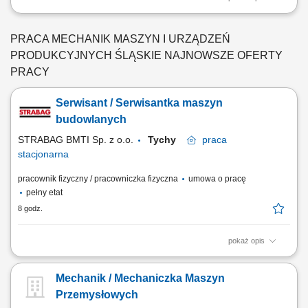
Obowiązki: Diagnozowanie i usuwanie awarii maszyn i urządzeń
przemysłowych, Przeglądy, konserwacja i naprawy mechaniczne,
Współpraca z zespołem w celu optymalizacji procesów, Prowadzenie
PRACA MECHANIK MASZYN I URZĄDZEŃ
dokumentacji technicznej. Wymagania: Doświadczenie na stanowisku
PRODUKCYJNYCH ŚLĄSKIE NAJNOWSZE OFERTY
Mechanika Utrzymania Ruchu,...
PRACY
Serwisant / Serwisantka maszyn
budowlanych
STRABAG BMTI Sp. z o.o.
Tychy
praca
stacjonarna
pracownik fizyczny / pracowniczka fizyczna
umowa o pracę
pełny etat
8 godz.
pokaż opis
Opis stanowiska Diagnostyka i naprawa maszyn budowlanych.
Konserwacja i montaż urządzeń. Prowadzenie dokumentacji
Mechanik / Mechaniczka Maszyn
technicznej. Weryfikacja stanu technicznego maszyn. Sporządzanie list
części zapasowych.
Przemysłowych