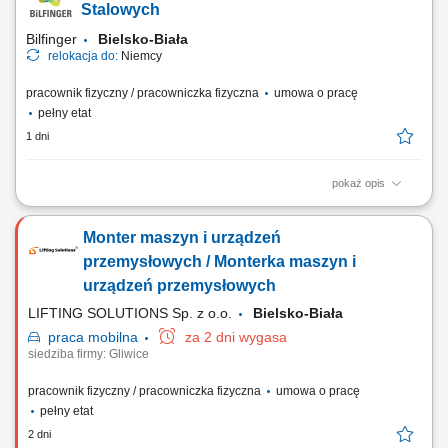
equipment; Installation of mechanical components, steel structures,
Stalowych
piping, fans, valves, and...
Bilfinger
Bielsko-Biała
relokacja do:
Niemcy
pracownik fizyczny / pracowniczka fizyczna
umowa o pracę
pełny etat
1 dni
pokaż opis
Opis stanowiska: Spawanie konstrukcji stalowych oraz elementów
wykorzystywanych w maszynach budowlanych. Przygotowywanie
Monter maszyn i urządzeń
materiałów do spawania zgodnie z dokumentacją techniczną.
Wykonywanie napraw maszyn i urządzeń pracujących na placach
przemysłowych / Monterka maszyn i
budowy. Diagnozowanie oraz usuwanie usterek układów...
urządzeń przemysłowych
LIFTING SOLUTIONS Sp. z o.o.
Bielsko-Biała
praca
mobilna
za 2 dni wygasa
siedziba firmy: Gliwice
pracownik fizyczny / pracowniczka fizyczna
umowa o pracę
pełny etat
2 dni