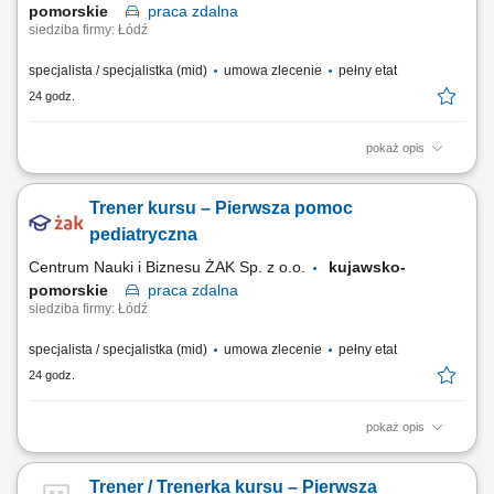
pomorskie
praca
zdalna
siedziba firmy: Łódź
specjalista / specjalistka (mid)
umowa zlecenie
pełny etat
24 godz.
pokaż opis
Nazwa kursu: Pierwsza pomoc przedmedyczna Czas trwania: 8 godzin
dydaktycznych Region: cała Polska
Trener kursu – Pierwsza pomoc
pediatryczna
Centrum Nauki i Biznesu ŻAK Sp. z o.o.
kujawsko-
pomorskie
praca
zdalna
siedziba firmy: Łódź
specjalista / specjalistka (mid)
umowa zlecenie
pełny etat
24 godz.
pokaż opis
Nazwa kursu: Pierwsza pomoc pediatryczna Czas trwania: 6 godzin
dydaktycznych Region: cała Polska
Trener / Trenerka kursu – Pierwsza