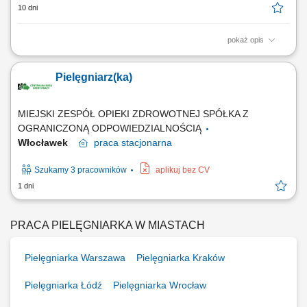
10 dni
pokaż opis
Bieżąca opieka nad pacjentem i dbaniem o komfortowy przebieg wizyty
w punkcie diagnostycznym. Realizowanie procedur medycznych
Pielęgniarz(ka)
związanych z bezpiecznym pozyskiwaniem próbki biologicznej.
Rzetelne wprowadzanie danych do wewnętrznych systemów
medycznych oraz obsługa dokumentacji....
MIEJSKI ZESPÓŁ OPIEKI ZDROWOTNEJ SPÓŁKA Z
OGRANICZONĄ ODPOWIEDZIALNOŚCIĄ
Włocławek
praca
stacjonarna
Szukamy 3 pracowników
aplikuj bez CV
1 dni
PRACA PIELĘGNIARKA W MIASTACH
Pielęgniarka Warszawa
Pielęgniarka Kraków
Pielęgniarka Łódź
Pielęgniarka Wrocław