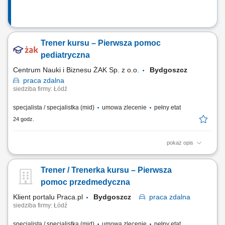
Trener kursu – Pierwsza pomoc
pediatryczna
Centrum Nauki i Biznesu ŻAK Sp. z o.o.
Bydgoszcz
praca
zdalna
siedziba firmy: Łódź
specjalista / specjalistka (mid)
umowa zlecenie
pełny etat
24 godz.
pokaż opis
Nazwa kursu: Pierwsza pomoc pediatryczna Czas trwania: 6 godzin
dydaktycznych Region: cała Polska
Trener / Trenerka kursu – Pierwsza
pomoc przedmedyczna
Klient portalu Praca.pl
Bydgoszcz
praca
zdalna
siedziba firmy: Łódź
specjalista / specjalistka (mid)
umowa zlecenie
pełny etat