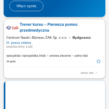
Włącz zgodę
Trener kursu – Pierwsza pomoc
przedmedyczna
Centrum Nauki i Biznesu ŻAK Sp. z o.o.
Bydgoszcz
praca
zdalna
siedziba firmy: Łódź
specjalista / specjalistka (mid)
umowa zlecenie
pełny etat
24 godz.
pokaż opis
Nazwa kursu: Pierwsza pomoc przedmedyczna Czas trwania: 8 godzin
dydaktycznych Region: cała Polska