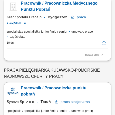
Pracownik / Pracowniczka Medycznego
Prowadzenie i bieżąca aktualizacja dokumentacji medycznej zgodnie z
obowiązującymi procedurami. Wykonywanie procedur przewidzianych
Punktu Pobrań
w protokołach badań, w...
Klient portalu Praca.pl
Bydgoszcz
praca
stacjonarna
specjalista / specjalistka junior / mid / senior
umowa o pracę
część etatu
10 dni
pokaż opis
Bieżąca opieka nad pacjentem i dbaniem o komfortowy przebieg wizyty
w punkcie diagnostycznym. Realizowanie procedur medycznych
związanych z bezpiecznym pozyskiwaniem próbki biologicznej.
PRACA PIELĘGNIARKA KUJAWSKO-POMORSKIE
Rzetelne wprowadzanie danych do wewnętrznych systemów
NAJNOWSZE OFERTY PRACY
medycznych oraz obsługa dokumentacji....
Pracownik / Pracowniczka punktu
pobrań
Synevo Sp. z o.o.
Toruń
praca
stacjonarna
specjalista / specjalistka junior / mid / senior
umowa o pracę