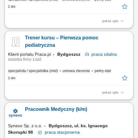
2 dni
pokaż opis
Prowadzenie kursu / szkolenia z zakresu - Pierwsza pomoc
przedmedyczna; Czas trwania: 8 godzin dydaktycznych; Obszar
Trener kursu – Pierwsza pomoc
działania: cała Polska;
pediatryczna
Klient portalu Praca.pl
Bydgoszcz
praca
zdalna
siedziba firmy: Łódź
specjalista / specjalistka (mid)
umowa zlecenie
pełny etat
2 dni
pokaż opis
Prowadzenie kursu / szkolenia: Pierwsza pomoc pediatryczna; Czas
trwania: 6 godzin dydaktycznych; Obszar prowadzenia zajęć: cała
Pracownik Medyczny (k/m)
Polska;
Synevo Sp. z o.o.
Bydgoszcz, ul. ks. Ignacego
Skorupki 98
praca
stacjonarna