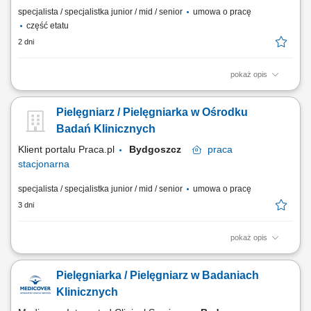
specjalista / specjalistka junior / mid / senior
umowa o pracę
część etatu
2 dni
pokaż opis
Opis stanowiska: Obsługa Pacjentów w Punkcie Pobrań; Wykonywanie
czynności medycznych w zakresie działania Punktu Pobrań;
Pielęgniarz / Pielęgniarka w Ośrodku
Prowadzenie dokumentacji medycznej zgodnie ze standardami Punktu
Pobrań; Obsługa kasy fiskalnej i systemu komputerowego do obsługi
Badań Klinicznych
Pacjentów.
Klient portalu Praca.pl
Bydgoszcz
praca
stacjonarna
specjalista / specjalistka junior / mid / senior
umowa o pracę
3 dni
pokaż opis
Nadzorowanie opieki nad pacjentami w trakcie trwania projektu
medycznego, w tym ustalanie terminów wizyt kontrolnych i weryfikacja
Pielęgniarka / Pielęgniarz w Badaniach
ich przebiegu. Prawidłowa obróbka, zabezpieczanie i wysyłka materiału
biologicznego do laboratoriów centralnych oraz wykonywanie badań
Klinicznych
EKG i wydawanie leków....