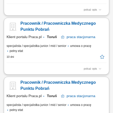
pokaż opis
Opis stanowiska: Obsługa Pacjentów w Punkcie Pobrań; Wykonywanie
czynności medycznych w zakresie działania Punktu Pobrań;
Pracownik / Pracowniczka Medycznego
Prowadzenie dokumentacji medycznej zgodnie ze standardami Punktu
Pobrań; Obsługa kasy fiskalnej i systemu komputerowego do obsługi
Punktu Pobrań
Pacjentów.
Klient portalu Praca.pl
Toruń
praca
stacjonarna
specjalista / specjalistka junior / mid / senior
umowa o pracę
pełny etat
10 dni
pokaż opis
Bieżąca opieka nad pacjentem i dbaniem o komfortowy przebieg wizyty
w punkcie diagnostycznym. Realizowanie procedur medycznych
Pracownik / Pracowniczka Medycznego
związanych z bezpiecznym pozyskiwaniem próbki biologicznej.
Rzetelne wprowadzanie danych do wewnętrznych systemów
Punktu Pobrań
medycznych oraz obsługa dokumentacji....
Klient portalu Praca.pl
Toruń
praca
stacjonarna
specjalista / specjalistka junior / mid / senior
umowa o pracę
pełny etat