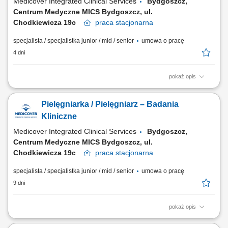
Medicover Integrated Clinical Services
Bydgoszcz,
Centrum Medyczne MICS Bydgoszcz, ul.
Chodkiewicza 19c
praca
stacjonarna
specjalista / specjalistka junior / mid / senior
umowa o pracę
4 dni
pokaż opis
Do zadań osoby zatrudnionej na tym stanowisku należeć będzie:
współpraca z lekarzami oraz pozostałymi członkami zespołu
Pielęgniarka / Pielęgniarz – Badania
badawczego, prowadzenie dokumentacji medycznej, wykonywanie
procedur zgodnie z protokołem badania m.in.: pobór materiału do
Kliniczne
badań laboratoryjnych, obróbka i wysyłka...
Medicover Integrated Clinical Services
Bydgoszcz,
Centrum Medyczne MICS Bydgoszcz, ul.
Chodkiewicza 19c
praca
stacjonarna
specjalista / specjalistka junior / mid / senior
umowa o pracę
9 dni
pokaż opis
Do zadań osoby zatrudnionej na tym stanowisku należeć będzie:
Współpraca z lekarzami oraz zespołem realizującym badania kliniczne.