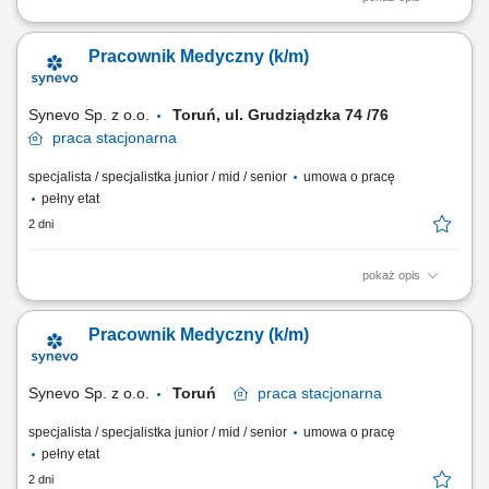
Prowadzenie kursu / szkolenia: Pierwsza pomoc pediatryczna; Czas
trwania: 6 godzin dydaktycznych; Obszar prowadzenia zajęć: cała
Pracownik Medyczny (k/m)
Polska;
Synevo Sp. z o.o.
Toruń, ul. Grudziądzka 74 /76
praca
stacjonarna
specjalista / specjalistka junior / mid / senior
umowa o pracę
pełny etat
2 dni
pokaż opis
Opis stanowiska: Obsługa Pacjentów w Punkcie Pobrań; Wykonywanie
czynności medycznych w zakresie działania Punktu Pobrań;
Pracownik Medyczny (k/m)
Prowadzenie dokumentacji medycznej zgodnie ze standardami Punktu
Pobrań; Obsługa kasy fiskalnej i systemu komputerowego do obsługi
Pacjentów.
Synevo Sp. z o.o.
Toruń
praca
stacjonarna
specjalista / specjalistka junior / mid / senior
umowa o pracę
pełny etat
2 dni