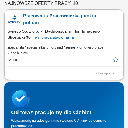
NAJNOWSZE OFERTY PRACY: 10
Pracownik / Pracowniczka punktu
pobrań
Synevo Sp. z o.o.
Bydgoszcz, ul. ks. Ignacego
Skorupki 98
praca
stacjonarna
specjalista / specjalistka junior / mid / senior
umowa o pracę
część etatu
22 godz.
pokaż opis
Opis stanowiska: Profesjonalna obsługa osób zgłaszających się na
badania diagnostyczne oraz sprawna rejestracja w systemie
medycznym. Sprawne wykonywanie zabiegów medycznych związanych
z pobieraniem próbek do badań laboratoryjnych. Skrupulatne
prowadzenie oraz archiwizacja dokumentacji...
Od teraz pracujemy dla Ciebie!
Włącz zgodę na udostępnianie swojego CV, a my polecimy je
pracodawcom.