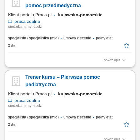
pomoc przedmedyczna
Klient portalu Praca.pl
kujawsko-pomorskie
praca
zdalna
siedziba firmy: Łódź
specjalista / specjalistka (mid)
umowa zlecenie
pełny etat
2 dni
pokaż opis
Prowadzenie kursu / szkolenia z zakresu - Pierwsza pomoc
przedmedyczna; Czas trwania: 8 godzin dydaktycznych; Obszar
Trener kursu – Pierwsza pomoc
działania: cała Polska;
pediatryczna
Klient portalu Praca.pl
kujawsko-pomorskie
praca
zdalna
siedziba firmy: Łódź
specjalista / specjalistka (mid)
umowa zlecenie
pełny etat
2 dni
pokaż opis