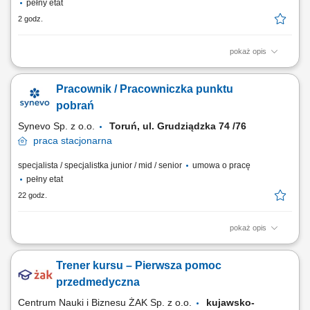
pełny etat
2 godz.
pokaż opis
Opis stanowiska: Profesjonalna obsługa osób zgłaszających się na
badania diagnostyczne oraz sprawna rejestracja w systemie
Pracownik / Pracowniczka punktu
medycznym. Sprawne wykonywanie zabiegów medycznych związanych
z pobieraniem próbek do badań laboratoryjnych. Skrupulatne
pobrań
prowadzenie oraz archiwizacja dokumentacji...
Synevo Sp. z o.o.
Toruń, ul. Grudziądzka 74 /76
praca
stacjonarna
specjalista / specjalistka junior / mid / senior
umowa o pracę
pełny etat
22 godz.
pokaż opis
Opis stanowiska: Profesjonalna obsługa osób zgłaszających się na
badania diagnostyczne oraz sprawna rejestracja w systemie
Trener kursu – Pierwsza pomoc
medycznym. Sprawne wykonywanie zabiegów medycznych związanych
z pobieraniem próbek do badań laboratoryjnych. Skrupulatne
przedmedyczna
prowadzenie oraz archiwizacja dokumentacji...
Centrum Nauki i Biznesu ŻAK Sp. z o.o.
kujawsko-