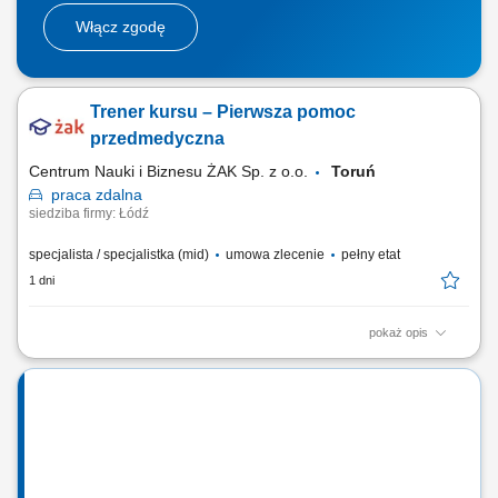
Włącz zgodę
Trener kursu – Pierwsza pomoc
przedmedyczna
Centrum Nauki i Biznesu ŻAK Sp. z o.o.
Toruń
praca
zdalna
siedziba firmy: Łódź
specjalista / specjalistka (mid)
umowa zlecenie
pełny etat
1 dni
pokaż opis
Nazwa kursu: Pierwsza pomoc przedmedyczna Czas trwania: 8 godzin
dydaktycznych Region: cała Polska