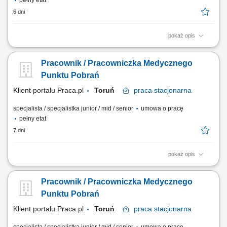
pełny etat
6 dni
pokaż opis
Opis stanowiska: Obsługa Pacjentów w Punkcie Pobrań; Wykonywanie
czynności medycznych w zakresie działania Punktu Pobrań;
Pracownik / Pracowniczka Medycznego
Prowadzenie dokumentacji medycznej zgodnie ze standardami Punktu
Pobrań; Obsługa kasy fiskalnej i systemu komputerowego do obsługi
Punktu Pobrań
Pacjentów.
Klient portalu Praca.pl
Toruń
praca
stacjonarna
specjalista / specjalistka junior / mid / senior
umowa o pracę
pełny etat
7 dni
pokaż opis
Bieżąca opieka nad pacjentem i dbaniem o komfortowy przebieg wizyty
w punkcie diagnostycznym. Realizowanie procedur medycznych
Pracownik / Pracowniczka Medycznego
związanych z bezpiecznym pozyskiwaniem próbki biologicznej.
Rzetelne wprowadzanie danych do wewnętrznych systemów
Punktu Pobrań
medycznych oraz obsługa dokumentacji....
Klient portalu Praca.pl
Toruń
praca
stacjonarna