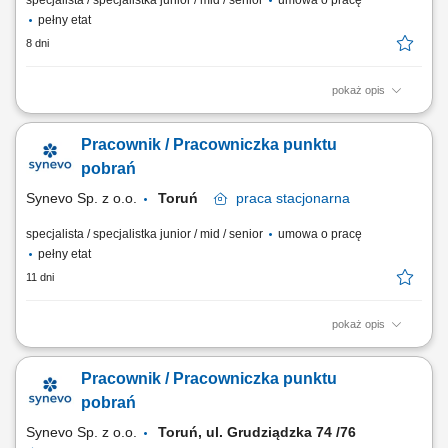
specjalista / specjalistka junior / mid / senior
umowa o pracę
pełny etat
8 dni
pokaż opis
Bieżąca opieka nad pacjentem i dbaniem o komfortowy przebieg wizyty
w punkcie diagnostycznym. Realizowanie procedur medycznych
Pracownik / Pracowniczka punktu
związanych z bezpiecznym pozyskiwaniem próbki biologicznej.
Rzetelne wprowadzanie danych do wewnętrznych systemów
pobrań
medycznych oraz obsługa dokumentacji....
Synevo Sp. z o.o.
Toruń
praca
stacjonarna
specjalista / specjalistka junior / mid / senior
umowa o pracę
pełny etat
11 dni
pokaż opis
Opis stanowiska: Profesjonalna obsługa osób zgłaszających się na
badania diagnostyczne oraz sprawna rejestracja w systemie
Pracownik / Pracowniczka punktu
medycznym. Sprawne wykonywanie zabiegów medycznych związanych
z pobieraniem próbek do badań laboratoryjnych. Skrupulatne
pobrań
prowadzenie oraz archiwizacja dokumentacji...
Synevo Sp. z o.o.
Toruń, ul. Grudziądzka 74 /76