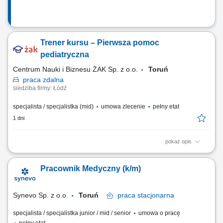
Trener kursu – Pierwsza pomoc
pediatryczna
Centrum Nauki i Biznesu ŻAK Sp. z o.o.
Toruń
praca
zdalna
siedziba firmy: Łódź
specjalista / specjalistka (mid)
umowa zlecenie
pełny etat
1 dni
pokaż opis
Nazwa kursu: Pierwsza pomoc pediatryczna Czas trwania: 6 godzin
dydaktycznych Region: cała Polska
Pracownik Medyczny (k/m)
Synevo Sp. z o.o.
Toruń
praca
stacjonarna
specjalista / specjalistka junior / mid / senior
umowa o pracę