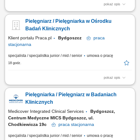
pokaż opis
Opis stanowiska: Obsługa Pacjentów w Punkcie Pobrań; Wykonywanie
czynności medycznych w zakresie działania Punktu Pobrań;
Pielęgniarz / Pielęgniarka w Ośrodku
Prowadzenie dokumentacji medycznej zgodnie ze standardami Punktu
Pobrań; Obsługa kasy fiskalnej i systemu komputerowego do obsługi
Badań Klinicznych
Pacjentów.
Klient portalu Praca.pl
Bydgoszcz
praca
stacjonarna
specjalista / specjalistka junior / mid / senior
umowa o pracę
18 godz.
pokaż opis
Nadzorowanie opieki nad pacjentami w trakcie trwania projektu
medycznego, w tym ustalanie terminów wizyt kontrolnych i weryfikacja
Pielęgniarka / Pielęgniarz w Badaniach
ich przebiegu. Prawidłowa obróbka, zabezpieczanie i wysyłka materiału
biologicznego do laboratoriów centralnych oraz wykonywanie badań
Klinicznych
EKG i wydawanie leków....
Medicover Integrated Clinical Services
Bydgoszcz,
Centrum Medyczne MICS Bydgoszcz, ul.
Chodkiewicza 19c
praca
stacjonarna
specjalista / specjalistka junior / mid / senior
umowa o pracę