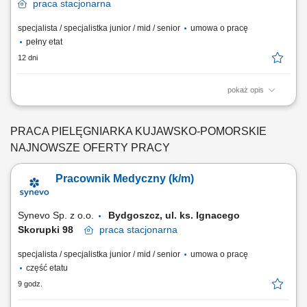
praca
stacjonarna
specjalista / specjalistka junior / mid / senior
umowa o pracę
pełny etat
12 dni
pokaż opis
Opis stanowiska: Profesjonalna obsługa osób zgłaszających się na
badania diagnostyczne oraz sprawna rejestracja w systemie
medycznym. Sprawne wykonywanie zabiegów medycznych związanych
PRACA PIELĘGNIARKA KUJAWSKO-POMORSKIE
z pobieraniem próbek do badań laboratoryjnych. Skrupulatne
NAJNOWSZE OFERTY PRACY
prowadzenie oraz archiwizacja dokumentacji...
Pracownik Medyczny (k/m)
Synevo Sp. z o.o.
Bydgoszcz, ul. ks. Ignacego
Skorupki 98
praca
stacjonarna
specjalista / specjalistka junior / mid / senior
umowa o pracę
część etatu
9 godz.