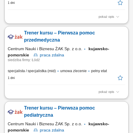
1 dni
pokaż opis
Do zadań osoby zatrudnionej na tym stanowisku należeć będzie:
współpraca z lekarzami oraz pozostałymi członkami zespołu
Trener kursu – Pierwsza pomoc
badawczego, prowadzenie dokumentacji medycznej, wykonywanie
procedur zgodnie z protokołem badania m.in.: pobór materiału do
przedmedyczna
badań laboratoryjnych, obróbka i wysyłka...
Centrum Nauki i Biznesu ŻAK Sp. z o.o.
kujawsko-
pomorskie
praca
zdalna
siedziba firmy: Łódź
specjalista / specjalistka (mid)
umowa zlecenie
pełny etat
1 dni
pokaż opis
Nazwa kursu: Pierwsza pomoc przedmedyczna Czas trwania: 8 godzin
dydaktycznych Region: cała Polska
Trener kursu – Pierwsza pomoc
pediatryczna
Centrum Nauki i Biznesu ŻAK Sp. z o.o.
kujawsko-
pomorskie
praca
zdalna