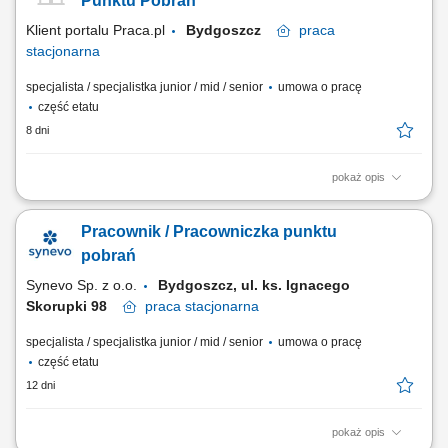
Punktu Pobrań
w protokołach badań, w...
Klient portalu Praca.pl
Bydgoszcz
praca
stacjonarna
specjalista / specjalistka junior / mid / senior
umowa o pracę
część etatu
8 dni
pokaż opis
Bieżąca opieka nad pacjentem i dbaniem o komfortowy przebieg wizyty
w punkcie diagnostycznym. Realizowanie procedur medycznych
Pracownik / Pracowniczka punktu
związanych z bezpiecznym pozyskiwaniem próbki biologicznej.
Rzetelne wprowadzanie danych do wewnętrznych systemów
pobrań
medycznych oraz obsługa dokumentacji....
Synevo Sp. z o.o.
Bydgoszcz, ul. ks. Ignacego
Skorupki 98
praca
stacjonarna
specjalista / specjalistka junior / mid / senior
umowa o pracę
część etatu
12 dni
pokaż opis