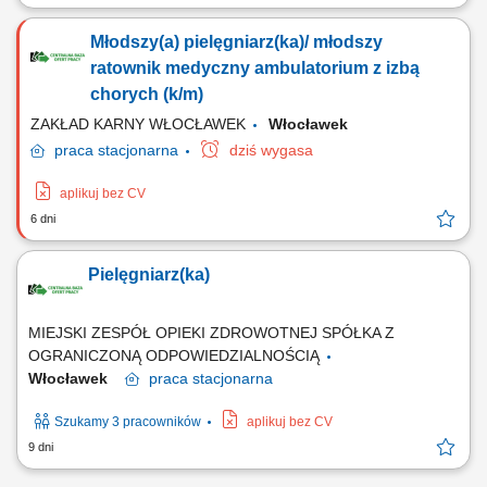
Opis stanowiska: Profesjonalna obsługa osób zgłaszających się na
badania diagnostyczne oraz sprawna rejestracja w systemie
Młodszy(a) pielęgniarz(ka)/ młodszy
medycznym. Sprawne wykonywanie zabiegów medycznych związanych
z pobieraniem próbek do badań laboratoryjnych. Skrupulatne
ratownik medyczny ambulatorium z izbą
prowadzenie oraz archiwizacja dokumentacji...
chorych (k/m)
ZAKŁAD KARNY WŁOCŁAWEK
Włocławek
praca
stacjonarna
dziś wygasa
aplikuj bez CV
6 dni
Pielęgniarz(ka)
MIEJSKI ZESPÓŁ OPIEKI ZDROWOTNEJ SPÓŁKA Z
OGRANICZONĄ ODPOWIEDZIALNOŚCIĄ
Włocławek
praca
stacjonarna
Szukamy 3 pracowników
aplikuj bez CV
9 dni