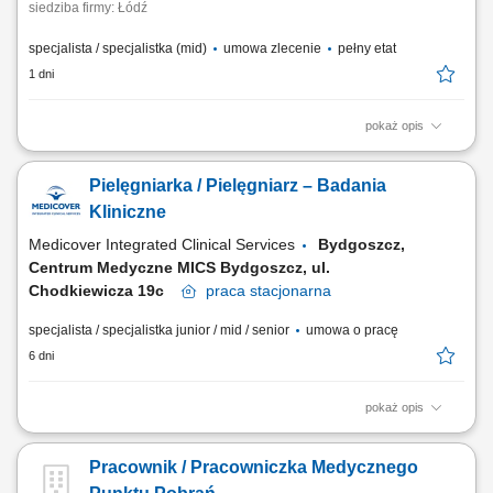
siedziba firmy: Łódź
specjalista / specjalistka (mid)
umowa zlecenie
pełny etat
1 dni
pokaż opis
Nazwa kursu: Pierwsza pomoc pediatryczna Czas trwania: 6 godzin
dydaktycznych Region: cała Polska
Pielęgniarka / Pielęgniarz – Badania
Kliniczne
Medicover Integrated Clinical Services
Bydgoszcz,
Centrum Medyczne MICS Bydgoszcz, ul.
Chodkiewicza 19c
praca
stacjonarna
specjalista / specjalistka junior / mid / senior
umowa o pracę
6 dni
pokaż opis
Do zadań osoby zatrudnionej na tym stanowisku należeć będzie:
Współpraca z lekarzami oraz zespołem realizującym badania kliniczne.
Pracownik / Pracowniczka Medycznego
Prowadzenie i bieżąca aktualizacja dokumentacji medycznej zgodnie z
obowiązującymi procedurami. Wykonywanie procedur przewidzianych