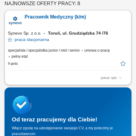
NAJNOWSZE OFERTY PRACY: 8
Pracownik Medyczny (k/m)
Synevo Sp. z o.o.
Toruń, ul. Grudziądzka 74 /76
praca
stacjonarna
specjalista / specjalistka junior / mid / senior
umowa o pracę
pełny etat
9 godz.
pokaż opis
Opis stanowiska: Obsługa Pacjentów w Punkcie Pobrań; Wykonywanie
czynności medycznych w zakresie działania Punktu Pobrań;
Prowadzenie dokumentacji medycznej zgodnie ze standardami Punktu
Pobrań; Obsługa kasy fiskalnej i systemu komputerowego do obsługi
Pacjentów.
Od teraz pracujemy dla Ciebie!
Włącz zgodę na udostępnianie swojego CV, a my polecimy je
pracodawcom.