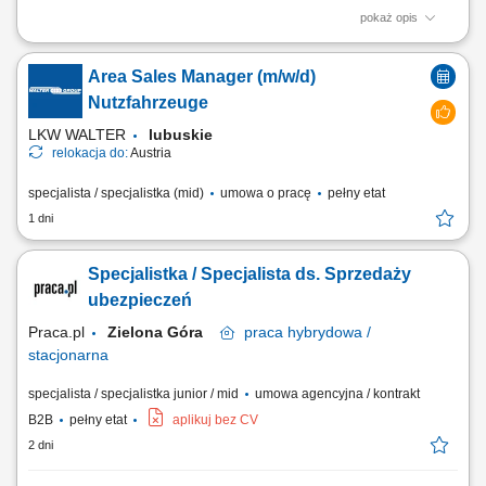
pokaż opis
Aktywne budowanie i długofalowe rozwijanie partnerskich relacji z
klientami. Badanie sytuacji finansowej oraz potrzeb odbiorców w celu
Area Sales Manager (m/w/d)
dopasowania optymalnych planów ochronnych. Przeprowadzanie
spotkań doradczych zarówno w formie zdalnej, jak i podczas
Nutzfahrzeuge
bezpośrednich spotkań stacjonarnych....
LKW WALTER
lubuskie
relokacja do:
Austria
specjalista / specjalistka (mid)
umowa o pracę
pełny etat
1 dni
Specjalistka / Specjalista ds. Sprzedaży
ubezpieczeń
Praca.pl
Zielona Góra
praca
hybrydowa /
stacjonarna
specjalista / specjalistka junior / mid
umowa agencyjna / kontrakt
B2B
pełny etat
aplikuj bez CV
2 dni