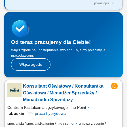
pokaż opis
Twój zakres obowiązków: budowanie własnego biznesu przy wsparciu
solidnej marki, pozyskiwanie Klientów, sprzedaż ubezpieczeń na życie,
organizacja własnej aktywności i kalendarza spotkań.
Od teraz pracujemy dla Ciebie!
Włącz zgodę na udostępnianie swojego CV, a my polecimy je
pracodawcom.
Włącz zgodę
Konsultant Oświatowy / Konsultantka
Oświatowa / Menadżer Sprzedaży /
Menadżerka Sprzedaży
Centrum Kształcenia Językowego The Point
lubuskie
praca
hybrydowa
specjalista / specjalistka junior / mid / senior
umowa zlecenie /