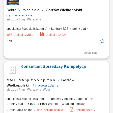
zadań należeć będzie m.in. pozyskiwanie nowych klientów
biznesowych, sprzedaż systemów...
Dobre Biuro sp z o.o.
Gorzów Wielkopolski
praca
zdalna
siedziba firmy: Warszawa
specjalista / specjalistka (mid)
kontrakt B2B
pełny etat
aplikuj szybko
aplikuj bez CV
2 dni
pokaż opis
Twój zakres obowiązków: Telefoniczna obsługa klientów polskich;
Prowadzenie pierwszych rozmów z interesantami umawiającymi się z
Konsultant Sprzedaży Korepetycji
nami na rozmowy przez naszą stronę www; zawieranie umów z
klientami na realizację naszych usług; nadzorowanie płatności;
zbieranie niezbędnych informacji...
MATHEMA Sp. z o.o. Sp. z o.o.
Gorzów
Wielkopolski
praca
zdalna
siedziba firmy: Warszawa, Wola
specjalista / specjalistka (mid)
umowa zlecenie / kontrakt B2B
pełny etat
7 000 - 11 997 zł
/ mies. (w zal. od umowy)
rekrutacja online
aplikuj szybko
aplikuj bez CV