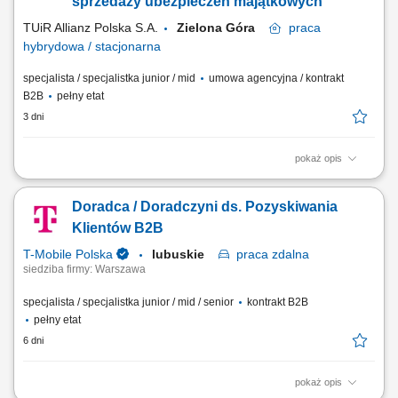
sprzedaży ubezpieczeń majątkowych
dziecka, dobór...
TUiR Allianz Polska S.A.
Zielona Góra
praca
hybrydowa / stacjonarna
specjalista / specjalistka junior / mid
umowa agencyjna / kontrakt
B2B
pełny etat
3 dni
pokaż opis
Zakres obowiązków: Budowanie i rozwijanie relacji z klientami; Analiza
potrzeb klientów i dobór odpowiednich rozwiązań ubezpieczeniowych;
Doradca / Doradczyni ds. Pozyskiwania
Prowadzenie spotkań online i stacjonarnych; Rozwijanie własnego
portfela klientów; Aktywne pozyskiwanie nowych kontaktów
Klientów B2B
biznesowych; Realizacja...
T-Mobile Polska
lubuskie
praca
zdalna
siedziba firmy: Warszawa
specjalista / specjalistka junior / mid / senior
kontrakt B2B
pełny etat
6 dni
pokaż opis