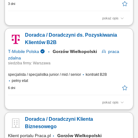
3 dni
pokaż opis
Opis stanowiska: Zapewniamy ciepłą bazę klientów – zainteresowani
rodzice zapisują się sami. Praca w CRM systemie gdzie prowadzimy
Doradca / Doradczyni ds. Pozyskiwania
klientów, wykonujemy połączenia przez IP-telefon i zapisujemy
wszystkie działania. Kontakt z rodzicem (telefon/SMS), analiza potrzeb
Klientów B2B
dziecka, dobór...
T-Mobile Polska
Gorzów Wielkopolski
praca
zdalna
siedziba firmy: Warszawa
specjalista / specjalistka junior / mid / senior
kontrakt B2B
pełny etat
6 dni
pokaż opis
Zadania, które na Ciebie czekają: Aktywne pozyskiwanie nowych
klientów biznesowych; Docieranie do właścicieli firm i decydentów
Doradca / Doradczyni Klienta
odpowiedzialnych za decyzje zakupowe; Prowadzenie rozmów
handlowych, spotkań oraz negocjacji z klientami; Identyfikacja potrzeb
Biznesowego
biznesowych klienta i przygotowanie...
Klient portalu Praca.pl
Gorzów Wielkopolski