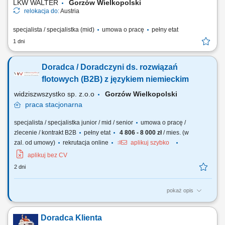
LKW WALTER
Gorzów Wielkopolski
relokacja do:
Austria
specjalista / specjalistka (mid)
umowa o pracę
pełny etat
1 dni
Doradca / Doradczyni ds. rozwiązań
flotowych (B2B) z językiem niemieckim
widziszwszystko sp. z.o.o
Gorzów Wielkopolski
praca
stacjonarna
specjalista / specjalistka junior / mid / senior
umowa o pracę /
zlecenie / kontrakt B2B
pełny etat
4 806 - 8 000 zł
/ mies. (w
zal. od umowy)
rekrutacja online
aplikuj szybko
aplikuj bez CV
2 dni
pokaż opis
Opis stanowiska Poszukujemy osoby nastawionej na realizację celów
sprzedażowych. Zakres obowiązków obejmuje aktywne pozyskiwanie
Doradca Klienta
nowych klientów B2B oraz budowanie własnej bazy kontaktów. Do