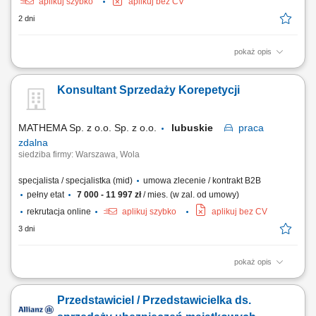
aplikuj szybko
aplikuj bez CV
2 dni
pokaż opis
Twój zakres obowiązków: Telefoniczna obsługa klientów polskich;
Prowadzenie pierwszych rozmów z interesantami umawiającymi się z
Konsultant Sprzedaży Korepetycji
nami na rozmowy przez naszą stronę www; zawieranie umów z
klientami na realizację naszych usług; nadzorowanie płatności;
zbieranie niezbędnych informacji...
MATHEMA Sp. z o.o. Sp. z o.o.
lubuskie
praca
zdalna
siedziba firmy: Warszawa, Wola
specjalista / specjalistka (mid)
umowa zlecenie / kontrakt B2B
pełny etat
7 000 - 11 997 zł
/ mies. (w zal. od umowy)
rekrutacja online
aplikuj szybko
aplikuj bez CV
3 dni
pokaż opis
Opis stanowiska: Zapewniamy ciepłą bazę klientów – zainteresowani
rodzice zapisują się sami. Praca w CRM systemie gdzie prowadzimy
Przedstawiciel / Przedstawicielka ds.
klientów, wykonujemy połączenia przez IP-telefon i zapisujemy
wszystkie działania. Kontakt z rodzicem (telefon/SMS), analiza potrzeb