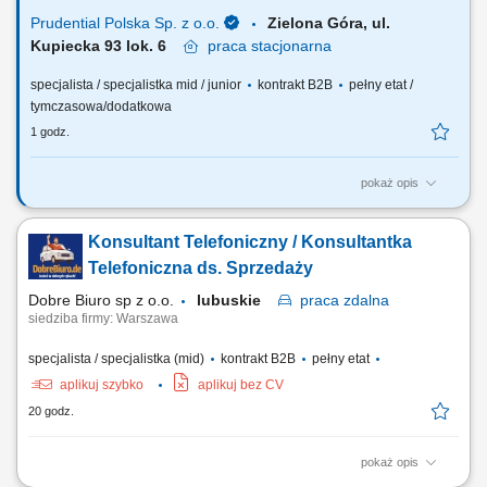
Prudential Polska Sp. z o.o.
Zielona Góra, ul.
Kupiecka 93 lok. 6
praca
stacjonarna
specjalista / specjalistka mid / junior
kontrakt B2B
pełny etat /
tymczasowa/dodatkowa
1 godz.
pokaż opis
Twój zakres obowiązków: budowanie własnego biznesu przy wsparciu
solidnej marki, pozyskiwanie Klientów, sprzedaż ubezpieczeń na życie,
Konsultant Telefoniczny / Konsultantka
organizacja własnej aktywności i kalendarza spotkań.
Telefoniczna ds. Sprzedaży
Dobre Biuro sp z o.o.
lubuskie
praca
zdalna
siedziba firmy: Warszawa
specjalista / specjalistka (mid)
kontrakt B2B
pełny etat
aplikuj szybko
aplikuj bez CV
20 godz.
pokaż opis
Opis stanowiska: Prowadzenie telefonicznych rozmów z klientami