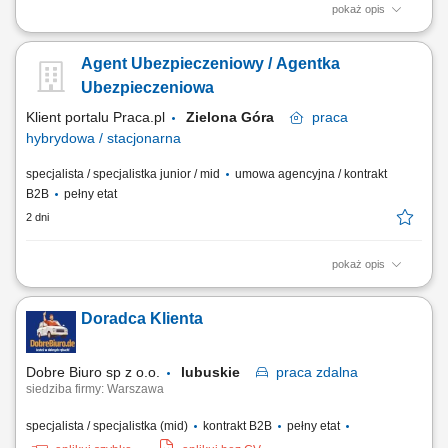
pokaż opis
Zadania Tworzenie i pielęgnowanie trwałych więzi biznesowych.
Dokonywanie audytu potrzeb klientów oraz projektowanie dla nich
Agent Ubezpieczeniowy / Agentka
dedykowanych rozwiązań polisowych. Organizowanie oraz
prowadzenie prezentacji i konsultacji w trybie online oraz stacjonarnie.
Ubezpieczeniowa
Samodzielne generowanie leadów i...
Klient portalu Praca.pl
Zielona Góra
praca
hybrydowa / stacjonarna
specjalista / specjalistka junior / mid
umowa agencyjna / kontrakt
B2B
pełny etat
2 dni
pokaż opis
Budowanie i pozyskiwanie własnego portfela klientów oraz relacji
biznesowych; Analiza potrzeb klientów oraz dobór rozwiązań
Doradca Klienta
ubezpieczeniowych; Prowadzenie spotkań handlowych w formie online
i stacjonarnej; Realizacja indywidualnych celów sprzedażowych przy
zachowaniu wysokiej jakości...
Dobre Biuro sp z o.o.
lubuskie
praca
zdalna
siedziba firmy: Warszawa
specjalista / specjalistka (mid)
kontrakt B2B
pełny etat