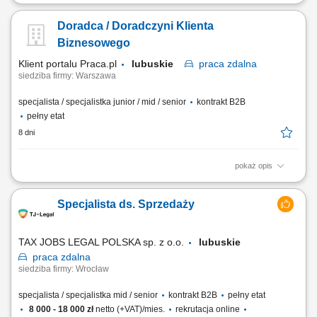
Zadania, które na Ciebie czekają: Aktywne pozyskiwanie nowych
klientów biznesowych; Docieranie do właścicieli firm i decydentów
Doradca / Doradczyni Klienta
odpowiedzialnych za decyzje zakupowe; Prowadzenie rozmów
handlowych, spotkań oraz negocjacji z klientami; Identyfikacja potrzeb
Biznesowego
biznesowych klienta i przygotowanie...
Klient portalu Praca.pl
lubuskie
praca
zdalna
siedziba firmy: Warszawa
specjalista / specjalistka junior / mid / senior
kontrakt B2B
pełny etat
8 dni
pokaż opis
Aktywne pozyskiwanie nowych klientów z sektora MŚP. Budowanie
relacji z właścicielami firm i osobami decyzyjnymi. Prowadzenie spotkań
Specjalista ds. Sprzedaży
handlowych, prezentacji oraz negocjacji biznesowych. Analiza potrzeb
klientów i przygotowywanie dopasowanych rozwiązań z zakresu usług
mobilnych oraz ICT....
TAX JOBS LEGAL POLSKA sp. z o.o.
lubuskie
praca
zdalna
siedziba firmy: Wrocław
specjalista / specjalistka mid / senior
kontrakt B2B
pełny etat
8 000 - 18 000 zł
netto (+VAT)/mies.
rekrutacja online