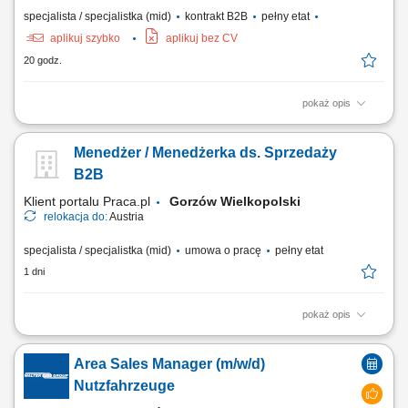
specjalista / specjalistka (mid)
kontrakt B2B
pełny etat
aplikuj szybko
aplikuj bez CV
20 godz.
pokaż opis
Opis stanowiska: Prowadzenie telefonicznych rozmów z klientami
zainteresowanymi ofertą firmy. Przedstawianie usług oraz
Menedżer / Menedżerka ds. Sprzedaży
przygotowywanie ofert dopasowanych do potrzeb klientów.
Finalizowanie sprzedaży i zawieranie umów. Monitorowanie płatności
B2B
oraz kompletowanie informacji niezbędnych do...
Klient portalu Praca.pl
Gorzów Wielkopolski
relokacja do:
Austria
specjalista / specjalistka (mid)
umowa o pracę
pełny etat
1 dni
pokaż opis
Sprzedaż szerokiej gamy nowych i używanych pojazdów użytkowych
(ciągniki siodłowe, naczepy) bez ograniczeń co do marki; Kompleksowe
Area Sales Manager (m/w/d)
doradztwo dla klientów B2B w zakresie zarządzania flotą oraz
finansowania; Aktywne rozwijanie i pozyskiwanie nowych rynków
Nutzfahrzeuge
sprzedażowych; Współpraca z...