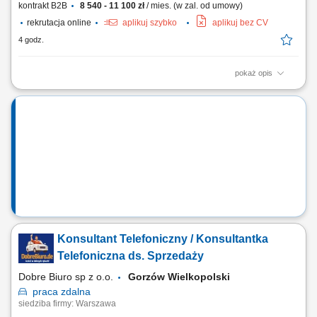
kontrakt B2B
8 540 - 11 100 zł
/ mies. (w zal. od umowy)
rekrutacja online
aplikuj szybko
aplikuj bez CV
4 godz.
pokaż opis
Czym zajmuje się Konsultant Oświatowy / Konsultantka Oświatowa?
Przedstawianiem naszej oferty edukacyjnej społeczności
szkolnej/akademickiej na spotkaniach w placówkach oświatowych
umówionych przez The Point. Umawianiem i przeprowadzaniem
rozmów online z osobami, które są zainteresowane...
Konsultant Telefoniczny / Konsultantka
Telefoniczna ds. Sprzedaży
Dobre Biuro sp z o.o.
Gorzów Wielkopolski
praca
zdalna
siedziba firmy: Warszawa