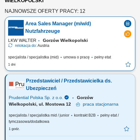
WIELKOPOLSKI
NAJNOWSZE OFERTY PRACY: 12
Area Sales Manager (m/w/d)
Nutzfahrzeuge
LKW WALTER
Gorzów Wielkopolski
relokacja do:
Austria
specjalista / specjalistka (mid)
umowa o pracę
pełny etat
1 dni
Przedstawiciel / Przedstawicielka ds.
Ubezpieczeń
Prudential Polska Sp. z o.o.
Gorzów
Wielkopolski, ul. Mostowa 12
praca
stacjonarna
specjalista / specjalistka mid / junior
kontrakt B2B
pełny etat /
tymczasowa/dodatkowa
1 godz.