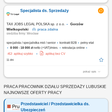
Prezentowanie oferty edukacyjnej podczas spotkań w placówkach
oświatowych (spotkania umawia firma). Prowadzenie rozmów online z
Specjalista ds. Sprzedaży
osobami zainteresowanymi nauką w firmie. Rekrutacja, szkolenie,
koordynacja i analiza pracy przypisanego zespołu Konsultantów i
Konsultantek Oświatowych.
TAX JOBS LEGAL POLSKA sp. z o.o.
Gorzów
Wielkopolski
praca
zdalna
siedziba firmy: Wrocław
specjalista / specjalistka mid / senior
kontrakt B2B
pełny etat
8 000 - 18 000 zł
netto (+VAT)/mies.
rekrutacja online
aplikuj szybko
aplikuj bez CV
11 dni
pokaż opis
Samodzielne pozyskiwanie nowych klientów B2B poprzez aktywne
działania outbound (cold calling, cold mailing, LinkedIn) oraz praca z
przekazanymi kontaktami (ciepłe leady) - Prezentacja oferty firmy i
PRACA PRACOWNIK DZIAŁU SPRZEDAŻY LUBUSKIE
wsparcie klientów przy składaniu wniosków; Kompleksowe zarządzanie
NAJNOWSZE OFERTY PRACY
procesem sprzedaży – od...
Przedstawiciel / Przedstawicielka ds.
Ubezpieczeń