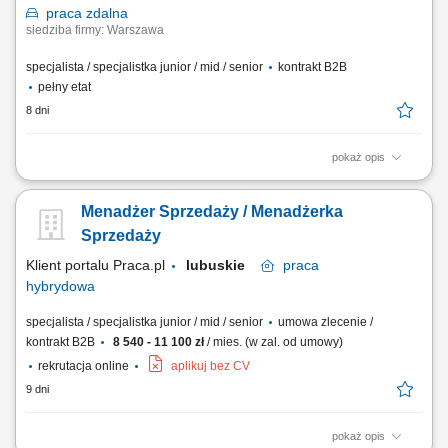
praca
zdalna
siedziba firmy: Warszawa
specjalista / specjalistka junior / mid / senior
kontrakt B2B
pełny etat
8 dni
pokaż opis
Aktywne pozyskiwanie nowych klientów z sektora MŚP. Budowanie
relacji z właścicielami firm i osobami decyzyjnymi. Prowadzenie spotkań
Menadżer Sprzedaży / Menadżerka
handlowych, prezentacji oraz negocjacji biznesowych. Analiza potrzeb
klientów i przygotowywanie dopasowanych rozwiązań z zakresu usług
Sprzedaży
mobilnych oraz ICT....
Klient portalu Praca.pl
lubuskie
praca
hybrydowa
specjalista / specjalistka junior / mid / senior
umowa zlecenie /
kontrakt B2B
8 540 - 11 100 zł
/ mies. (w zal. od umowy)
rekrutacja online
aplikuj bez CV
9 dni
pokaż opis