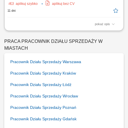
aplikuj szybko
aplikuj bez CV
11 dni
pokaż opis
Samodzielne pozyskiwanie nowych klientów B2B poprzez aktywne
działania outbound (cold calling, cold mailing, LinkedIn) oraz praca z
przekazanymi kontaktami (ciepłe leady) - Prezentacja oferty firmy i
PRACA PRACOWNIK DZIAŁU SPRZEDAŻY W
wsparcie klientów przy składaniu wniosków; Kompleksowe zarządzanie
MIASTACH
procesem sprzedaży – od...
Pracownik Działu Sprzedaży Warszawa
Pracownik Działu Sprzedaży Kraków
Pracownik Działu Sprzedaży Łódź
Pracownik Działu Sprzedaży Wrocław
Pracownik Działu Sprzedaży Poznań
Pracownik Działu Sprzedaży Gdańsk