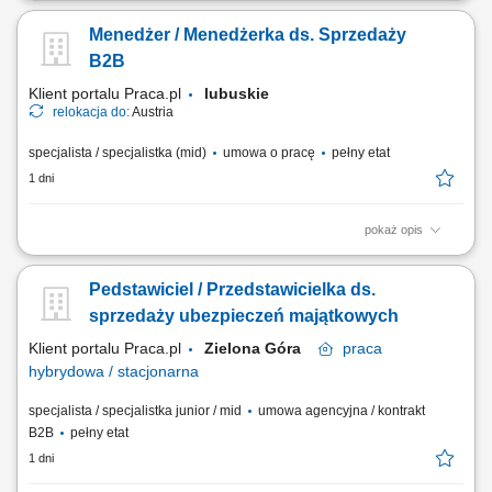
zainteresowanymi ofertą firmy. Przedstawianie usług oraz
Menedżer / Menedżerka ds. Sprzedaży
przygotowywanie ofert dopasowanych do potrzeb klientów.
Finalizowanie sprzedaży i zawieranie umów. Monitorowanie płatności
B2B
oraz kompletowanie informacji niezbędnych do...
Klient portalu Praca.pl
lubuskie
relokacja do:
Austria
specjalista / specjalistka (mid)
umowa o pracę
pełny etat
1 dni
pokaż opis
Sprzedaż szerokiej gamy nowych i używanych pojazdów użytkowych
(ciągniki siodłowe, naczepy) bez ograniczeń co do marki; Kompleksowe
Pedstawiciel / Przedstawicielka ds.
doradztwo dla klientów B2B w zakresie zarządzania flotą oraz
finansowania; Aktywne rozwijanie i pozyskiwanie nowych rynków
sprzedaży ubezpieczeń majątkowych
sprzedażowych; Współpraca z...
Klient portalu Praca.pl
Zielona Góra
praca
hybrydowa / stacjonarna
specjalista / specjalistka junior / mid
umowa agencyjna / kontrakt
B2B
pełny etat
1 dni