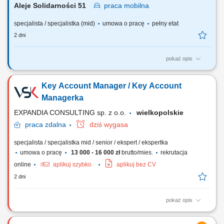
Aleje Solidarności 51
praca
mobilna
specjalista / specjalistka (mid)
umowa o pracę
pełny etat
2 dni
pokaż opis
Do Twoich głównych zadań będzie należało: Pozyskiwanie nowych
klientów i budowanie długotrwałych relacji. Rozwijanie sieci sprzedaży
Key Account Manager / Key Account
HoReCa. Identyfikacja potrzeb klientów oraz profesjonalne doradztwo
w zakresie rozwoju na rynku HoReCa. Realizacja celów sprzedaży.
Managerka
Pozyskiwanie i...
EXPANDIA CONSULTING sp. z o.o.
wielkopolskie
praca
zdalna
dziś wygasa
specjalista / specjalistka mid / senior / ekspert / ekspertka
umowa o pracę
13 000 - 16 000 zł
brutto/mies.
rekrutacja
online
aplikuj szybko
aplikuj bez CV
2 dni
pokaż opis
Zadania Aktywne pozyskiwanie klientów i rozwój sprzedaży w Polsce
oraz Europie; Kompleksowa współpraca z sieciami handlowymi i