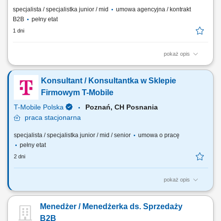
specjalista / specjalistka junior / mid
umowa agencyjna / kontrakt
B2B
pełny etat
1 dni
pokaż opis
Zakres obowiązków: Budowanie i rozwijanie relacji z klientami; Analiza
potrzeb klientów i dobór odpowiednich rozwiązań ubezpieczeniowych;
Konsultant / Konsultantka w Sklepie
Prowadzenie spotkań online i stacjonarnych; Rozwijanie własnego
portfela klientów; Aktywne pozyskiwanie nowych kontaktów
Firmowym T-Mobile
biznesowych; Realizacja...
T-Mobile Polska
Poznań, CH Posnania
praca
stacjonarna
specjalista / specjalistka junior / mid / senior
umowa o pracę
pełny etat
2 dni
pokaż opis
Zadania, które na Ciebie czekają: 50% bieżąca obsługa klienta i
obowiązki salonowe, 50% kontakt telefoniczny z klientami;
Menedżer / Menedżerka ds. Sprzedaży
Profesjonalna obsługa Klientów T-Mobile; Sprzedaż pełnej gamy
produktów i usług świadczonych przez T-Mobile z wykorzystaniem
B2B