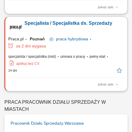
pokaż opis
Aktywne budowanie i długofalowe rozwijanie partnerskich relacji z
klientami. Badanie sytuacji finansowej oraz potrzeb odbiorców w celu
Specjalista / Specjalistka ds. Sprzedaży
dopasowania optymalnych planów ochronnych. Przeprowadzanie
spotkań doradczych zarówno w formie zdalnej, jak i podczas
bezpośrednich spotkań stacjonarnych....
Praca.pl
Poznań
praca
hybrydowa
za 2 dni wygasa
specjalista / specjalistka (mid)
umowa o pracę
pełny etat
aplikuj bez CV
14 dni
pokaż opis
Zadania Koordynacja ogólnopolskich działań w kanale sprzedaży
B2B2C opartego na firmach partnerskich; Udział w tworzeniu oraz
wdrażaniu strategii sprzedażowej dla segmentu partnerskiego;
PRACA PRACOWNIK DZIAŁU SPRZEDAŻY W
Projektowanie, wdrażanie i ciągła optymalizacja standardów oraz
MIASTACH
procesów handlowych; Rozwój i...
Pracownik Działu Sprzedaży Warszawa