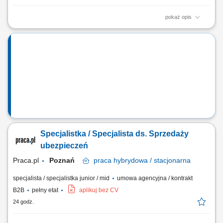
pokaż opis
Budowanie i pozyskiwanie własnego portfela klientów oraz relacji
biznesowych; Analiza potrzeb klientów oraz dobór rozwiązań
ubezpieczeniowych; Prowadzenie spotkań handlowych w formie online
i stacjonarnej; Realizacja indywidualnych celów sprzedażowych przy
zachowaniu wysokiej jakości...
Specjalistka / Specjalista ds. Sprzedaży
ubezpieczeń
Praca.pl
Poznań
praca
hybrydowa / stacjonarna
specjalista / specjalistka junior / mid
umowa agencyjna / kontrakt
B2B
pełny etat
aplikuj bez CV
24 godz.