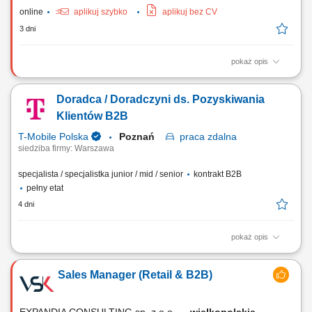
online
aplikuj szybko
aplikuj bez CV
3 dni
pokaż opis
Zadania Rozwój sprzedaży na rynku polskim i europejskim oraz
realizacja planów handlowych; Pozyskiwanie nowych klientów, obsługa
Doradca / Doradczyni ds. Pozyskiwania
sieci handlowych oraz partnerów B2B; Prowadzenie negocjacji,
przygotowywanie ofert i budowanie relacji z klientami; Analiza wyników,
Klientów B2B
marż, rentowności projektów...
T-Mobile Polska
Poznań
praca
zdalna
siedziba firmy: Warszawa
specjalista / specjalistka junior / mid / senior
kontrakt B2B
pełny etat
4 dni
pokaż opis
Zadania, które na Ciebie czekają: Aktywne pozyskiwanie nowych
klientów biznesowych; Docieranie do właścicieli firm i decydentów
Sales Manager (Retail & B2B)
odpowiedzialnych za decyzje zakupowe; Prowadzenie rozmów
handlowych, spotkań oraz negocjacji z klientami; Identyfikacja potrzeb
biznesowych klienta i przygotowanie...