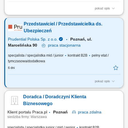
pokaż opis
Czym zajmuje się Konsultant Oświatowy / Konsultantka Oświatowa?
Przedstawianiem naszej oferty edukacyjnej społeczności
Przedstawiciel / Przedstawicielka ds.
szkolnej/akademickiej na spotkaniach w placówkach oświatowych
umówionych przez The Point. Umawianiem i przeprowadzaniem
Ubezpieczeń
rozmów online z osobami, które są zainteresowane...
Prudential Polska Sp. z o.o.
Poznań, ul.
Marcelińska 90
praca
stacjonarna
specjalista / specjalistka mid / junior
kontrakt B2B
pełny etat /
tymczasowa/dodatkowa
6 dni
pokaż opis
Twój zakres obowiązków: budowanie własnego biznesu przy wsparciu
solidnej marki, pozyskiwanie Klientów, sprzedaż ubezpieczeń na życie,
Doradca / Doradczyni Klienta
organizacja własnej aktywności i kalendarza spotkań.
Biznesowego
Klient portalu Praca.pl
Poznań
praca
zdalna
siedziba firmy: Warszawa
specjalista / specjalistka junior / mid / senior
kontrakt B2B