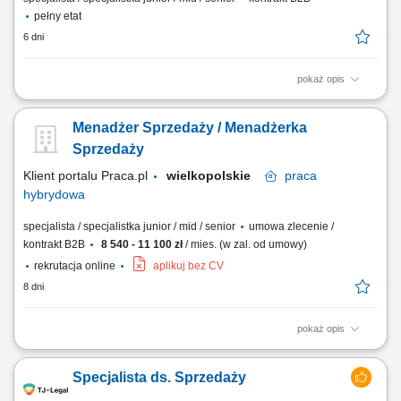
pełny etat
6 dni
pokaż opis
Aktywne pozyskiwanie nowych klientów z sektora MŚP. Budowanie
relacji z właścicielami firm i osobami decyzyjnymi. Prowadzenie spotkań
Menadżer Sprzedaży / Menadżerka
handlowych, prezentacji oraz negocjacji biznesowych. Analiza potrzeb
klientów i przygotowywanie dopasowanych rozwiązań z zakresu usług
Sprzedaży
mobilnych oraz ICT....
Klient portalu Praca.pl
wielkopolskie
praca
hybrydowa
specjalista / specjalistka junior / mid / senior
umowa zlecenie /
kontrakt B2B
8 540 - 11 100 zł
/ mies. (w zal. od umowy)
rekrutacja online
aplikuj bez CV
8 dni
pokaż opis
Prezentowanie oferty edukacyjnej podczas spotkań w placówkach
oświatowych (spotkania umawia firma). Prowadzenie rozmów online z
Specjalista ds. Sprzedaży
osobami zainteresowanymi nauką w firmie. Rekrutacja, szkolenie,
koordynacja i analiza pracy przypisanego zespołu Konsultantów i