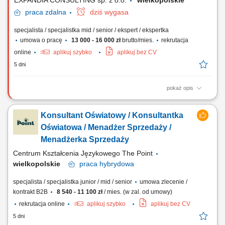
EXPANDIA CONSULTING sp. z o.o.
wielkopolskie
praca
zdalna
dziś wygasa
specjalista / specjalistka mid / senior / ekspert / ekspertka
umowa o pracę
13 000 - 16 000 zł
brutto/mies.
rekrutacja
online
aplikuj szybko
aplikuj bez CV
5 dni
pokaż opis
Opis stanowiska rozwój sprzedaży na rynku polskim oraz wybranych
rynkach europejskich; aktywne pozyskiwanie nowych klientów oraz
Konsultant Oświatowy / Konsultantka
rozwijanie współpracy z obecnymi partnerami biznesowymi;
prowadzenie negocjacji handlowych i przygotowywanie ofert; rozwój
Oświatowa / Menadżer Sprzedaży /
współpracy z sieciami handlowymi oraz...
Menadżerka Sprzedaży
Centrum Kształcenia Językowego The Point
wielkopolskie
praca
hybrydowa
specjalista / specjalistka junior / mid / senior
umowa zlecenie /
kontrakt B2B
8 540 - 11 100 zł
/ mies. (w zal. od umowy)
rekrutacja online
aplikuj szybko
aplikuj bez CV
5 dni