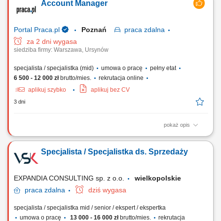
Account Manager
sektorem B2B; Przygotowywanie ofert handlowych oraz prowadzenie
negocjacji; Bieżąca analiza rentowności, marżowości oraz kontrola
spływu należności; Koordynacja...
Portal Praca.pl
Poznań
praca
zdalna
za 2 dni wygasa
siedziba firmy: Warszawa, Ursynów
specjalista / specjalistka (mid)
umowa o pracę
pełny etat
6 500 - 12 000 zł
brutto/mies.
rekrutacja online
aplikuj szybko
aplikuj bez CV
3 dni
pokaż opis
Zakres obowiązków: Aktywne pozyskiwanie nowych klientów B2B –
głównie poprzez: - Kontakt telefoniczny, - Mailowy, - Spotkania online.
Specjalista / Specjalistka ds. Sprzedaży
Docieranie do nowych firm i decydentów – systematyczna praca na
rynku; Prowadzenie spotkań i prezentacja oferty firmy;
Przygotowywanie ofert oraz...
EXPANDIA CONSULTING sp. z o.o.
wielkopolskie
praca
zdalna
dziś wygasa
specjalista / specjalistka mid / senior / ekspert / ekspertka
umowa o pracę
13 000 - 16 000 zł
brutto/mies.
rekrutacja