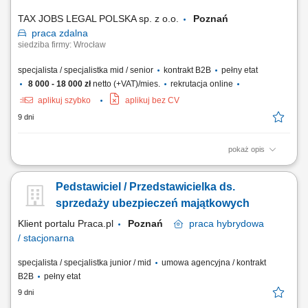
Konsultantek Oświatowych.
TAX JOBS LEGAL POLSKA sp. z o.o.
Poznań
praca
zdalna
siedziba firmy: Wrocław
specjalista / specjalistka mid / senior
kontrakt B2B
pełny etat
8 000 - 18 000 zł
netto (+VAT)/mies.
rekrutacja online
aplikuj szybko
aplikuj bez CV
9 dni
pokaż opis
Samodzielne pozyskiwanie nowych klientów B2B poprzez aktywne
działania outbound (cold calling, cold mailing, LinkedIn) oraz praca z
Pedstawiciel / Przedstawicielka ds.
przekazanymi kontaktami (ciepłe leady) - Prezentacja oferty firmy i
wsparcie klientów przy składaniu wniosków; Kompleksowe zarządzanie
sprzedaży ubezpieczeń majątkowych
procesem sprzedaży – od...
Klient portalu Praca.pl
Poznań
praca
hybrydowa
/ stacjonarna
specjalista / specjalistka junior / mid
umowa agencyjna / kontrakt
B2B
pełny etat
9 dni