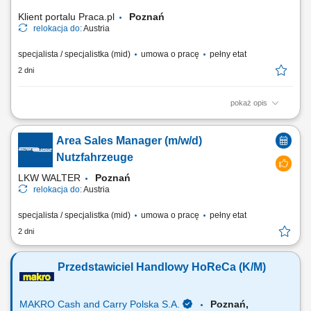
dostępnych kanałów sprzedaży;...
Klient portalu Praca.pl
Poznań
relokacja do:
Austria
specjalista / specjalistka (mid)
umowa o pracę
pełny etat
2 dni
pokaż opis
Sprzedaż szerokiej gamy nowych i używanych pojazdów użytkowych
(ciągniki siodłowe, naczepy) bez ograniczeń co do marki; Kompleksowe
Area Sales Manager (m/w/d)
doradztwo dla klientów B2B w zakresie zarządzania flotą oraz
finansowania; Aktywne rozwijanie i pozyskiwanie nowych rynków
Nutzfahrzeuge
sprzedażowych; Współpraca z...
LKW WALTER
Poznań
relokacja do:
Austria
specjalista / specjalistka (mid)
umowa o pracę
pełny etat
2 dni
Przedstawiciel Handlowy HoReCa (K/M)
MAKRO Cash and Carry Polska S.A.
Poznań,