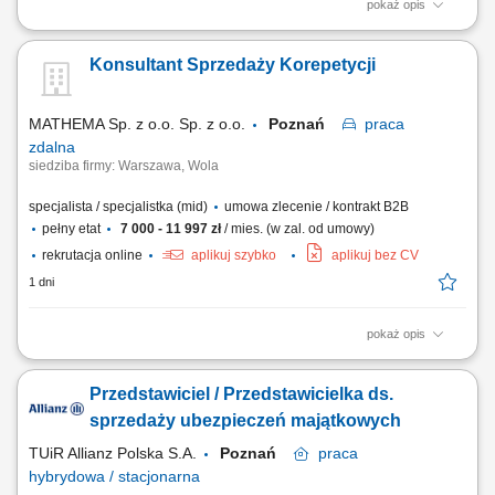
pokaż opis
Zadania Tworzenie i pielęgnowanie trwałych więzi biznesowych.
Dokonywanie audytu potrzeb klientów oraz projektowanie dla nich
Konsultant Sprzedaży Korepetycji
dedykowanych rozwiązań polisowych. Organizowanie oraz
prowadzenie prezentacji i konsultacji w trybie online oraz stacjonarnie.
Samodzielne generowanie leadów i...
MATHEMA Sp. z o.o. Sp. z o.o.
Poznań
praca
zdalna
siedziba firmy: Warszawa, Wola
specjalista / specjalistka (mid)
umowa zlecenie / kontrakt B2B
pełny etat
7 000 - 11 997 zł
/ mies. (w zal. od umowy)
rekrutacja online
aplikuj szybko
aplikuj bez CV
1 dni
pokaż opis
Opis stanowiska: Zapewniamy ciepłą bazę klientów – zainteresowani
rodzice zapisują się sami. Praca w CRM systemie gdzie prowadzimy
Przedstawiciel / Przedstawicielka ds.
klientów, wykonujemy połączenia przez IP-telefon i zapisujemy
wszystkie działania. Kontakt z rodzicem (telefon/SMS), analiza potrzeb
sprzedaży ubezpieczeń majątkowych
dziecka, dobór...
TUiR Allianz Polska S.A.
Poznań
praca
hybrydowa / stacjonarna