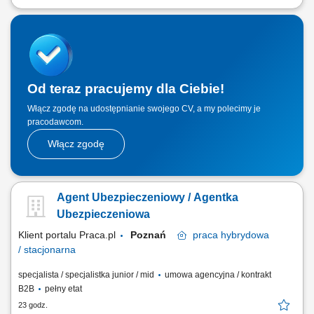
Twój zakres obowiązków: Telefoniczna obsługa klientów polskich;
Prowadzenie pierwszych rozmów z interesantami umawiającymi się z
nami na rozmowy przez naszą stronę www; zawieranie umów z
klientami na realizację naszych usług; nadzorowanie płatności;
zbieranie niezbędnych informacji...
Od teraz pracujemy dla Ciebie!
Włącz zgodę na udostępnianie swojego CV, a my polecimy je
pracodawcom.
Włącz zgodę
Agent Ubezpieczeniowy / Agentka
Ubezpieczeniowa
Klient portalu Praca.pl
Poznań
praca
hybrydowa
/ stacjonarna
specjalista / specjalistka junior / mid
umowa agencyjna / kontrakt
B2B
pełny etat
23 godz.