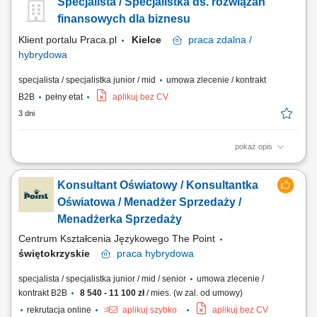
Specjalista / Specjalistka ds. rozwiązań
oprogramowania i usług wdrożeniowych dla uczelni wyższych, aktywne
poszukiwanie oraz pozyskiwanie nowych klientów, budowanie
finansowych dla biznesu
długotrwałych relacji,...
Klient portalu Praca.pl
Kielce
praca
zdalna /
hybrydowa
specjalista / specjalistka junior / mid
umowa zlecenie / kontrakt
B2B
pełny etat
aplikuj bez CV
3 dni
pokaż opis
Samodzielne docieranie do sektora przedsiębiorstw i doradztwo w
zakresie optymalizacji finansów (kredyty, leasing, faktoring). Rozwój
Konsultant Oświatowy / Konsultantka
kompetencji doradczych zmierzający do samodzielnego zarządzania
pełnym portfolio usług bankowych. Prowadzenie rozmów handlowych
Oświatowa / Menadżer Sprzedaży /
przez telefon z wykorzystaniem...
Menadżerka Sprzedaży
Centrum Kształcenia Językowego The Point
świętokrzyskie
praca
hybrydowa
specjalista / specjalistka junior / mid / senior
umowa zlecenie /
kontrakt B2B
8 540 - 11 100 zł
/ mies. (w zal. od umowy)
rekrutacja online
aplikuj szybko
aplikuj bez CV