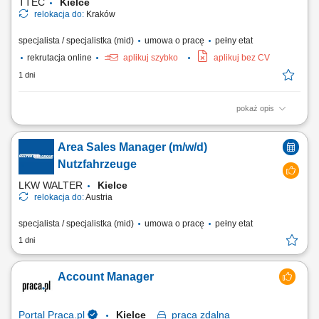
TTEC
Kielce
relokacja do:
Kraków
specjalista / specjalistka (mid)
umowa o pracę
pełny etat
rekrutacja online
aplikuj szybko
aplikuj bez CV
1 dni
pokaż opis
Opis stanowiska: Kontaktowanie się z klientami z przypisanego portfolio
telefonicznie i mailowo w celu umawiania konsultacji i dosprzedaży;
Area Sales Manager (m/w/d)
Analizowanie i opracowywanie strategii zarządzania i dosprzedaży kont
klientów; Rozwiązywanie problemów i doradzanie klientom w celu
Nutzfahrzeuge
zapewnienia...
LKW WALTER
Kielce
relokacja do:
Austria
specjalista / specjalistka (mid)
umowa o pracę
pełny etat
1 dni
Account Manager
Portal Praca.pl
Kielce
praca
zdalna