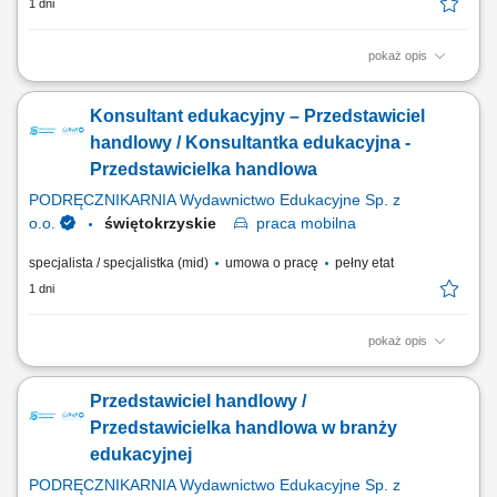
1 dni
pokaż opis
ZAKRES OBOWIĄZKÓW: Aktywny kontakt telefoniczny z klientami
zainteresowanymi naszymi produktami Sprzedaż usług związanych z
Konsultant edukacyjny – Przedstawiciel
finansami, w tym szkoleń z zakresu edukacji finansowej; Budowanie
relacji i pozyskiwanie klientów dla naszych kluczowych Partnerów
handlowy / Konsultantka edukacyjna -
Biznesowych. CZEGO WYMAGAMY: Chęć...
Przedstawicielka handlowa
PODRĘCZNIKARNIA Wydawnictwo Edukacyjne Sp. z
o.o.
świętokrzyskie
praca
mobilna
specjalista / specjalistka (mid)
umowa o pracę
pełny etat
1 dni
pokaż opis
Twoje zadania aktywne pozyskiwanie nowych klientów i rozwijanie
relacji z obecnymi placówkami, prowadzenie spotkań i prezentacji
Przedstawiciel handlowy /
sprzedażowych u klientów, sprzedaż pakietów edukacyjnych, pomocy
dydaktycznych, zabawek, elektroniki i wybranych usług,
Przedstawicielka handlowa w branży
przygotowywanie ofert dopasowanych do...
edukacyjnej
PODRĘCZNIKARNIA Wydawnictwo Edukacyjne Sp. z