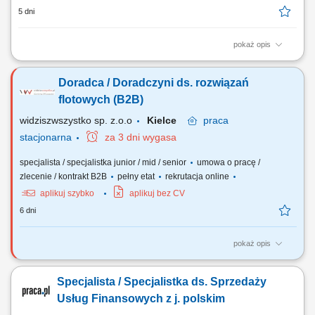
5 dni
pokaż opis
Zakres obowiązków: Telefoniczny kontakt z klientami zainteresowanymi
ofertą. Sprzedaż usług z obszaru finansów, w tym szkoleń dotyczących
Doradca / Doradczyni ds. rozwiązań
edukacji finansowej. Budowanie długofalowych relacji z klientami oraz
pozyskiwanie nowych odbiorców dla partnerów biznesowych.
flotowych (B2B)
Realizacja celów...
widziszwszystko sp. z.o.o
Kielce
praca
stacjonarna
za 3 dni wygasa
specjalista / specjalistka junior / mid / senior
umowa o pracę /
zlecenie / kontrakt B2B
pełny etat
rekrutacja online
aplikuj szybko
aplikuj bez CV
6 dni
pokaż opis
Opis stanowiska Poszukujemy osoby nastawionej na realizację celów
sprzedażowych. Zakres obowiązków obejmuje aktywne pozyskiwanie
Specjalista / Specjalistka ds. Sprzedaży
nowych klientów B2B oraz budowanie własnej bazy kontaktów. Do
zadań należeć będzie m.in. pozyskiwanie nowych klientów
Usług Finansowych z j. polskim
biznesowych; sprzedaż systemów...