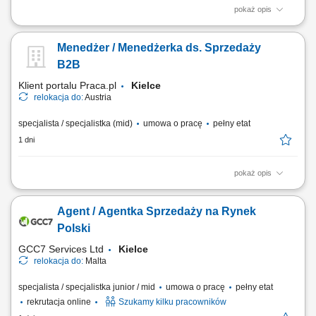
pokaż opis
As a Sales Representative (Presales) with German – Hybrid, working on
site in Warsaw, Poland, you’ll be a part of bringing humanity to business.
Menedżer / Menedżerka ds. Sprzedaży
#experienceTTEC Our employees have spoken. Our purpose, team,
and company culture are amazing and our Great Place to Work®
B2B
certification in Poland...
Klient portalu Praca.pl
Kielce
relokacja do:
Austria
specjalista / specjalistka (mid)
umowa o pracę
pełny etat
1 dni
pokaż opis
Sprzedaż szerokiej gamy nowych i używanych pojazdów użytkowych
(ciągniki siodłowe, naczepy) bez ograniczeń co do marki; Kompleksowe
Agent / Agentka Sprzedaży na Rynek
doradztwo dla klientów B2B w zakresie zarządzania flotą oraz
finansowania; Aktywne rozwijanie i pozyskiwanie nowych rynków
Polski
sprzedażowych; Współpraca z...
GCC7 Services Ltd
Kielce
relokacja do:
Malta
specjalista / specjalistka junior / mid
umowa o pracę
pełny etat
rekrutacja online
Szukamy kilku pracowników