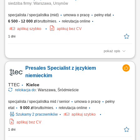
siedziba firmy: Warszawa, Ursynów
specjalista / specjalistka (mid)
umowa o pracę
pełny etat
6 500 - 12 000 zł
brutto/mies.
rekrutacja online
aplikuj szybko
aplikuj bez CV
1 dni
pokaż opis
Zakres obowiązków: Aktywne pozyskiwanie nowych klientów B2B –
głównie poprzez: - Kontakt telefoniczny, - Mailowy, - Spotkania online.
Presales Specialist z językiem
Docieranie do nowych firm i decydentów – systematyczna praca na
rynku; Prowadzenie spotkań i prezentacja oferty firmy; Przygotowywanie
niemieckim
ofert oraz...
TTEC
Kielce
relokacja do:
Warszawa, Śródmieście
specjalista / specjalistka mid / senior
umowa o pracę
pełny
etat
9 000 zł
brutto/mies.
rekrutacja online
Szukamy 2 pracowników
aplikuj szybko
aplikuj bez CV
1 dni