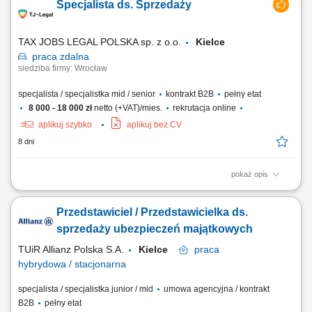
Specjalista ds. Sprzedaży
dopasowania optymalnych planów ochronnych. Przeprowadzanie
spotkań doradczych zarówno w formie zdalnej, jak i podczas
bezpośrednich spotkań stacjonarnych....
TAX JOBS LEGAL POLSKA sp. z o.o.
Kielce
praca
zdalna
siedziba firmy: Wrocław
specjalista / specjalistka mid / senior
kontrakt B2B
pełny etat
8 000 - 18 000 zł
netto (+VAT)/mies.
rekrutacja online
aplikuj szybko
aplikuj bez CV
8 dni
pokaż opis
Samodzielne pozyskiwanie nowych klientów B2B poprzez aktywne
działania outbound (cold calling, cold mailing, LinkedIn) oraz praca z
Przedstawiciel / Przedstawicielka ds.
przekazanymi kontaktami (ciepłe leady) - Prezentacja oferty firmy i
wsparcie klientów przy składaniu wniosków; Kompleksowe zarządzanie
sprzedaży ubezpieczeń majątkowych
procesem sprzedaży – od...
TUiR Allianz Polska S.A.
Kielce
praca
hybrydowa / stacjonarna
specjalista / specjalistka junior / mid
umowa agencyjna / kontrakt
B2B
pełny etat