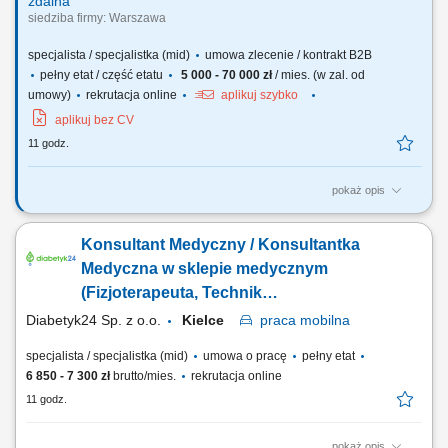
zdalna
siedziba firmy: Warszawa
specjalista / specjalistka (mid)
umowa zlecenie / kontrakt B2B
pełny etat / część etatu
5 000 - 70 000 zł
/ mies. (w zal. od
umowy)
rekrutacja online
aplikuj szybko
aplikuj bez CV
11 godz.
pokaż opis
Co będziesz robić? Doradzać firmom – pomagasz klientowi
biznesowemu znaleźć najlepsze oferty energii elektrycznej i gazu,
Konsultant Medyczny / Konsultantka
dopasowane do ich potrzeb i profilu zużycia; Budować relacje –
pracujesz z klientami przez wiele lat, nie tylko na „jedną transakcję”
Medyczna w sklepie medycznym
Pozyskiwać nowych...
(Fizjoterapeuta, Technik
farmaceutyczny, Technik ortopeda)
Diabetyk24 Sp. z o.o.
Kielce
praca
mobilna
specjalista / specjalistka (mid)
umowa o pracę
pełny etat
6 850 - 7 300 zł
brutto/mies.
rekrutacja online
11 godz.
pokaż opis