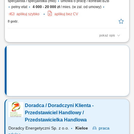
specjalista / specjalistka (mid)
umowa o pracę / kontrakt B2B
pełny etat
4 000 - 20 000 zł
/ mies. (w zal. od umowy)
aplikuj szybko
aplikuj bez CV
8 godz.
pokaż opis
Opis stanowiska: Aktywne pozyskiwanie klientów z rynku B2B oraz
rozwój sprzedaży usług transportowych. Prowadzenie pełnego procesu
sprzedażowego – od pierwszego kontaktu po finalizację umowy.
Budowanie długofalowych relacji z klientami oraz partnerami
biznesowymi. Negocjowanie warunków...
Doradca / Doradczyni Klienta -
Przedstawiciel Handlowy /
Przedstawicielka Handlowa
Doradcy Energetyczni Sp. z o.o.
Kielce
praca