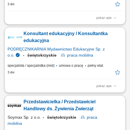
3 dni
pokaż opis
Czym zajmuje się Konsultant Oświatowy / Konsultantka Oświatowa?
Przedstawianiem naszej oferty edukacyjnej społeczności
Konsultant edukacyjny / Konsultantka
szkolnej/akademickiej na spotkaniach w placówkach oświatowych
umówionych przez The Point. Umawianiem i przeprowadzaniem
edukacyjna
rozmów online z osobami, które są zainteresowane...
PODRĘCZNIKARNIA Wydawnictwo Edukacyjne Sp. z
o.o.
świętokrzyskie
praca
mobilna
specjalista / specjalistka (mid)
umowa o pracę
pełny etat
3 dni
pokaż opis
Opis stanowiska: Pozyskiwanie nowych partnerów biznesowych oraz
wielopłaszczyznowa rozbudowa portfela podmiotów z sektora
Przedstawicielka / Przedstawiciel
oświatowo-wychowawczego; Przeprowadzanie bezpośrednich spotkań
handlowych i prezentacja asortymentu wyposażenia, sprzętu
Handlowy ds. Żywienia Zwierząt
multimedialnego oraz materiałów wspierających...
Soymax Sp. z o.o.
świętokrzyskie
praca
mobilna