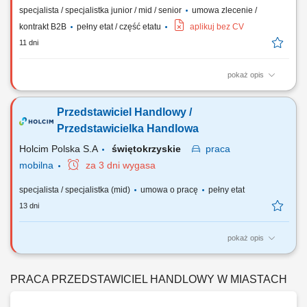
specjalista / specjalistka junior / mid / senior
umowa zlecenie /
kontrakt B2B
pełny etat / część etatu
aplikuj bez CV
11 dni
pokaż opis
Pozyskiwanie nowych klientów i oferta ubezpieczeń (na życie,
majątkowe, grupowe). Przygotowywanie indywidualnych ofert
Przedstawiciel Handlowy /
ubezpieczeniowych Spotkania z klientami. Doradztwo w wyborze
najlepszych rozwiązań ubezpieczeniowych. Budowanie trwałych relacji
Przedstawicielka Handlowa
z klientami. Rozwój umiejętności...
Holcim Polska S.A
świętokrzyskie
praca
mobilna
za 3 dni wygasa
specjalista / specjalistka (mid)
umowa o pracę
pełny etat
13 dni
pokaż opis
Zakres obowiązków: Planowanie i realizacja celów sprzedażowych w
podległym regionie (łódzkie, świętokrzyskie, śląskie). Rozwijanie i
utrzymywanie relacji biznesowych ze wszystkimi klientami.
PRACA PRZEDSTAWICIEL HANDLOWY W MIASTACH
Pozyskiwanie nowych klientów na podległym terenie. Bezpośrednie
wizyty i kontakty z odbiorcami...