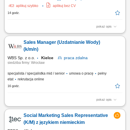
aplikuj szybko
aplikuj bez CV
14 godz.
pokaż opis
Poszukujemy Konsultantów ds. Żywienia w kilku lokalizacjach w Polsce.
Zakres obowiązków: Sprzedaż dodatków paszowych dla bydła na
Sales Manager (Uzdatnianie Wody)
powierzonym terenie. Pozyskiwanie nowych klientów oraz rozwijanie
współpracy z obecnymi partnerami. Budowanie długofalowych relacji z
(k/m/n)
hodowcami i...
WBS Sp. z o.o.
Kielce
praca
zdalna
siedziba firmy: Wrocław
specjalista / specjalistka mid / senior
umowa o pracę
pełny
etat
rekrutacja online
16 godz.
pokaż opis
Opis stanowiska pracy/zadania: Aktywne pozyskiwanie nowych klientów
i rozwijanie sieci partnerów. Utrzymywanie stałego kontaktu z obecnymi
Social Marketing Sales Representative
klientami oraz zapewnianie im bieżącego wsparcia. Prowadzenie
negocjacji handlowych oraz przygotowywanie ofert dopasowanych do
(K/M) z językiem niemieckim
potrzeb klientów i celów...