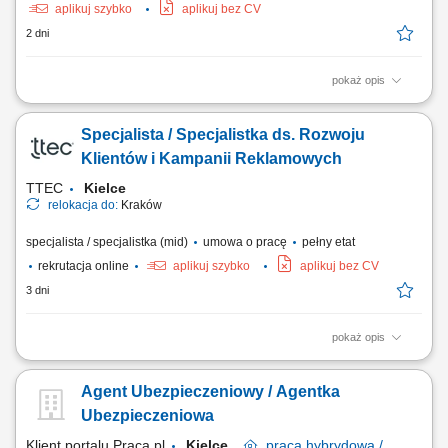
aplikuj szybko
aplikuj bez CV
2 dni
pokaż opis
Poszukujemy Konsultantów ds. Żywienia w kilku lokalizacjach w Polsce.
Zakres obowiązków: Sprzedaż dodatków paszowych dla bydła na
Specjalista / Specjalistka ds. Rozwoju
terenie wybranego województwa; Aktywne pozyskiwanie nowych
klientów oraz utrzymywanie długotrwałych relacji z obecnymi;
Klientów i Kampanii Reklamowych
Realizacja planów sprzedażowych;...
TTEC
Kielce
relokacja do:
Kraków
specjalista / specjalistka (mid)
umowa o pracę
pełny etat
rekrutacja online
aplikuj szybko
aplikuj bez CV
3 dni
pokaż opis
Opis stanowiska rozwijanie współpracy z klientami biznesowymi
poprzez regularny kontakt telefoniczny i mailowy, analizowanie wyników
Agent Ubezpieczeniowy / Agentka
kampanii reklamowych oraz rekomendowanie działań zwiększających
ich skuteczność, identyfikowanie możliwości rozwoju kont i
Ubezpieczeniowa
pozyskiwania dodatkowych...
Klient portalu Praca.pl
Kielce
praca
hybrydowa /