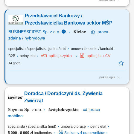
Podróże służbowe polegające na świadczeniu pracy w różnych
lokalizacjach w Polsce w formie zastępstwa za innych pracowników.
Przedstawiciel Bankowy /
Obsługa Pacjentów w sklepie medycznym – rozpoznawanie ich potrzeb
oraz wsparcie w wyborze najlepszych produktów, jak również realizacja
Przedstawicielka Bankowa sektor MŚP
wniosków na...
BUSINESSFIRST Sp. z o.o.
Kielce
praca
zdalna / hybrydowa
specjalista / specjalistka junior / mid
umowa zlecenie / kontrakt
B2B
pełny etat
aplikuj szybko
aplikuj bez CV
14 godz.
pokaż opis
Opis stanowiska Pozyskiwanie klientów biznesowych oraz sprzedaż
produktów finansowych B2B, takich jak leasing, kredyty firmowe,
Doradca / Doradczyni ds. Żywienia
rachunki bankowe, faktoring i inne rozwiązania finansowe. Rozwój w
kierunku multidoradcy poprzez poszerzanie oferty produktowej dla
Zwierząt
klientów biznesowych. Aktywny...
Soymax Sp. z o.o.
świętokrzyskie
praca
mobilna
specjalista / specjalistka (mid)
umowa o pracę
pełny etat
5 000 - 8 000 zł
brutto/mies.
Szukamy 4 pracowników