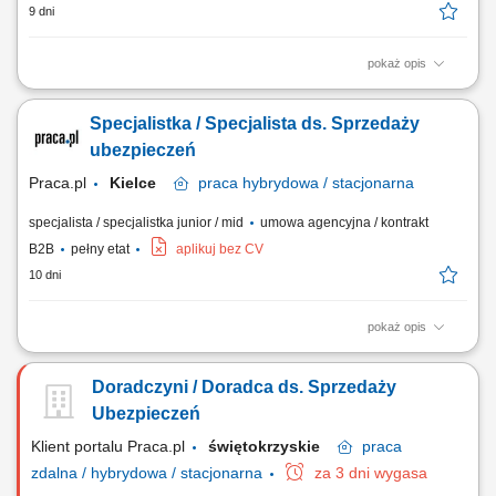
9 dni
pokaż opis
Zakres obowiązków: Budowanie i rozwijanie relacji z klientami; Analiza
potrzeb klientów i dobór odpowiednich rozwiązań ubezpieczeniowych;
Specjalistka / Specjalista ds. Sprzedaży
Prowadzenie spotkań online i stacjonarnych; Rozwijanie własnego
portfela klientów; Aktywne pozyskiwanie nowych kontaktów
ubezpieczeń
biznesowych; Realizacja...
Praca.pl
Kielce
praca
hybrydowa / stacjonarna
specjalista / specjalistka junior / mid
umowa agencyjna / kontrakt
B2B
pełny etat
aplikuj bez CV
10 dni
pokaż opis
Zadania Tworzenie i pielęgnowanie trwałych więzi biznesowych.
Dokonywanie audytu potrzeb klientów oraz projektowanie dla nich
Doradczyni / Doradca ds. Sprzedaży
dedykowanych rozwiązań polisowych. Organizowanie oraz
prowadzenie prezentacji i konsultacji w trybie online oraz stacjonarnie.
Ubezpieczeń
Samodzielne generowanie leadów i...
Klient portalu Praca.pl
świętokrzyskie
praca
zdalna / hybrydowa / stacjonarna
za 3 dni wygasa