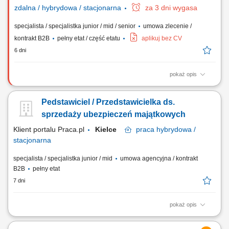
zdalna / hybrydowa / stacjonarna
za 3 dni wygasa
specjalista / specjalistka junior / mid / senior
umowa zlecenie /
kontrakt B2B
pełny etat / część etatu
aplikuj bez CV
6 dni
pokaż opis
Aktywne pozyskiwanie klientów i sprzedaż produktów
ubezpieczeniowych (na życie, majątkowych, grupowych).
Pedstawiciel / Przedstawicielka ds.
Przygotowywanie ofert i prowadzenie spotkań sprzedażowych. Analiza
potrzeb klienta i rekomendowanie dopasowanych rozwiązań.
sprzedaży ubezpieczeń majątkowych
Budowanie długofalowych relacji i opieka posprzedażowa....
Klient portalu Praca.pl
Kielce
praca
hybrydowa /
stacjonarna
specjalista / specjalistka junior / mid
umowa agencyjna / kontrakt
B2B
pełny etat
7 dni
pokaż opis
Aktywne budowanie i długofalowe rozwijanie partnerskich relacji z
klientami. Badanie sytuacji finansowej oraz potrzeb odbiorców w celu