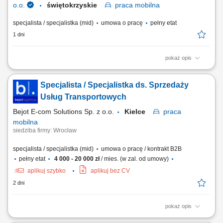
o.o.
świętokrzyskie
praca
mobilna
specjalista / specjalistka (mid)
umowa o pracę
pełny etat
1 dni
pokaż opis
Opis stanowiska: Aktywne pozyskiwanie klientów instytucjonalnych i
realizowanie polityki sprzedażowej w przydzielonym rejonie;
Specjalista / Specjalistka ds. Sprzedaży
Prowadzenie prezentacji rozwiązań edukacyjnych, asortymentu
rozwojowego oraz nowoczesnych elektroniki i wyposażenia dla
Usług Transportowych
placówek; Przygotowywanie ofert dostosowanych...
Bejot E-com Solutions Sp. z o.o.
Kielce
praca
mobilna
siedziba firmy: Wrocław
specjalista / specjalistka (mid)
umowa o pracę / kontrakt B2B
pełny etat
4 000 - 20 000 zł
/ mies. (w zal. od umowy)
aplikuj szybko
aplikuj bez CV
2 dni
pokaż opis
Opis stanowiska: Pozyskiwanie nowych klientów biznesowych oraz