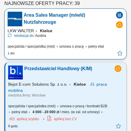
NAJNOWSZE OFERTY PRACY: 39
Area Sales Manager (m/w/d)
Nutzfahrzeuge
LKW WALTER
Kielce
relokacja do:
Austria
specjalista / specjalistka (mid)
umowa o pracę
pełny etat
1 dni
Przedstawiciel Handlowy (K/M)
Bejot E-com Solutions Sp. z o.o.
Kielce
praca
mobilna
siedziba firmy: Wrocław
specjalista / specjalistka (mid)
umowa o pracę / kontrakt B2B
pełny etat
4 000 - 20 000 zł
/ mies. (w zal. od umowy)
aplikuj szybko
aplikuj bez CV
8 godz.