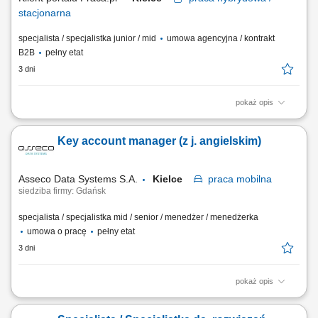
stacjonarna
specjalista / specjalistka junior / mid
umowa agencyjna / kontrakt
B2B
pełny etat
3 dni
pokaż opis
Budowanie i pozyskiwanie własnego portfela klientów oraz relacji
biznesowych; Analiza potrzeb klientów oraz dobór rozwiązań
Key account manager (z j. angielskim)
ubezpieczeniowych; Prowadzenie spotkań handlowych w formie online
i stacjonarnej; Realizacja indywidualnych celów sprzedażowych przy
zachowaniu wysokiej jakości...
Asseco Data Systems S.A.
Kielce
praca
mobilna
siedziba firmy: Gdańsk
specjalista / specjalistka mid / senior / menedżer / menedżerka
umowa o pracę
pełny etat
3 dni
pokaż opis
Zakres obowiązków: Aktywna sprzedaż produktów i usług dla uczelni
wyższych, zarówno w Polsce jak i za granicą, w tym: aktywna sprzedaż