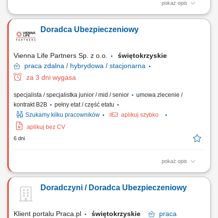
pokaż opis
Prezentowanie oferty edukacyjnej podczas spotkań w placówkach
oświatowych (spotkania umawia firma). Prowadzenie rozmów online z
Doradca Ubezpieczeniowy
osobami zainteresowanymi nauką w firmie. Rekrutacja, szkolenie,
koordynacja i analiza pracy przypisanego zespołu Konsultantów i
Konsultantek Oświatowych.
Vienna Life Partners Sp. z o.o.
świętokrzyskie
praca
zdalna / hybrydowa / stacjonarna
za 3 dni wygasa
specjalista / specjalistka junior / mid / senior
umowa zlecenie /
kontrakt B2B
pełny etat / część etatu
Szukamy kilku pracowników
aplikuj szybko
aplikuj bez CV
6 dni
pokaż opis
Twój zakres obowiązków: Będziesz aktywnie poszukiwać nowych
klientów i oferować im produkty ubezpieczeniowe (ubezpieczenia na
Doradczyni / Doradca Ubezpieczeniowy
życie, majątkowe, grupowe). Będziesz przygotowywać oferty
ubezpieczeniowe i prowadzić spotkania z klientami. Twoim zadaniem
będzie doradzanie klientom jak...
Klient portalu Praca.pl
świętokrzyskie
praca