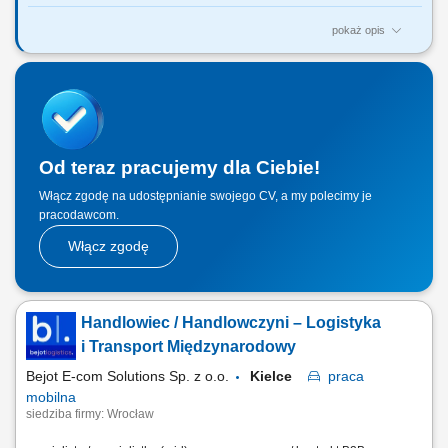
pokaż opis
Twój zakres obowiązków: Aktywne pozyskiwanie nowych klientów
biznesowych; Sprzedaż usług transportu międzynarodowego oraz
rozwiązań logistycznych; Budowanie i rozwijanie długofalowych relacji
z klientami; Prowadzenie spotkań handlowych i prezentacji oferty firmy;
Negocjowanie warunków...
Od teraz pracujemy dla Ciebie!
Włącz zgodę na udostępnianie swojego CV, a my polecimy je
pracodawcom.
Włącz zgodę
Handlowiec / Handlowczyni – Logistyka
i Transport Międzynarodowy
Bejot E-com Solutions Sp. z o.o.
Kielce
praca
mobilna
siedziba firmy: Wrocław