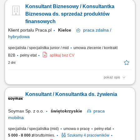
rozwój współpracy z obecnymi partnerami. Sprzedaż usług z zakresu
Konsultant Biznesowy / Konsultantka
transportu międzynarodowego i rozwiązań logistycznych. Prowadzenie
rozmów handlowych, spotkań oraz prezentowanie oferty firmy.
Biznesowa ds. sprzedaż produktów
Negocjowanie warunków...
finansowych
Klient portalu Praca.pl
Kielce
praca
zdalna /
hybrydowa
specjalista / specjalistka junior / mid
umowa zlecenie / kontrakt
B2B
pełny etat
aplikuj bez CV
2 dni
pokaż opis
Pozyskiwanie klientów biznesowych i sprzedaż produktów finansowych
(leasing, kredyty, faktoring, konta) Rozwój kompetencji w kierunku
Konsultant / Konsultantka ds. żywienia
multidoradcy finansowego; Aktywny kontakt telefoniczny z klientami na
bazie udostępnionych kontaktów; Prowadzenie rozmów sprzedażowych
i budowanie...
Soymax Sp. z o.o.
świętokrzyskie
praca
mobilna
specjalista / specjalistka (mid)
umowa o pracę
pełny etat
5 000 - 8 000 zł
brutto/mies.
Szukamy 4 pracowników