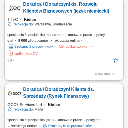
powierzonych kont biznesowych, rekomendowanie działań
Doradca / Doradczyni ds. Rozwoju
zwiększających skuteczność kampanii reklamowych, analizowanie
wyników marketingowych oraz proponowanie nowych możliwości
Klientów Biznesowych (język niemiecki)
rozwoju, aktywne budowanie relacji z klientami i...
TTEC
Kielce
relokacja do:
Warszawa, Śródmieście
specjalista / specjalistka mid / senior
umowa o pracę
pełny
etat
9 000 zł
brutto/mies.
rekrutacja online
Szukamy 2 pracowników
aplikuj szybko
aplikuj bez CV
5 dni
pokaż opis
Opis stanowiska pozyskiwanie informacji o potencjalnych klientach i
analizowanie ich potrzeb biznesowych, inicjowanie kontaktów z firmami
Doradca / Doradczyni Klienta ds.
oraz budowanie zainteresowania ofertą, współpraca z zespołem
sprzedaży w zakresie przygotowywania nowych możliwości
Sprzedaży (Rynek Finansowy)
biznesowych, umawianie spotkań...
GCC7 Services Ltd
Kielce
relokacja do:
Malta
specjalista / specjalistka (mid)
umowa o pracę
pełny etat
rekrutacja online
Szukamy kilku pracowników