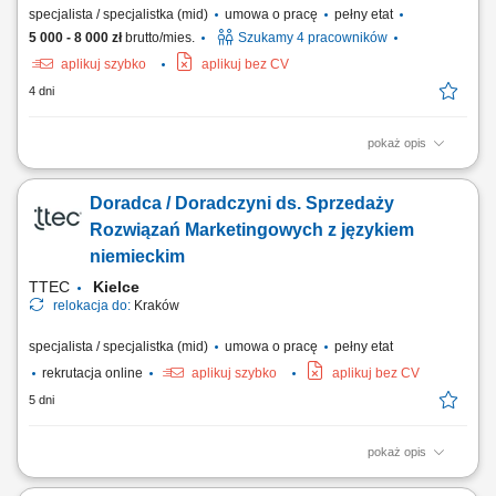
specjalista / specjalistka (mid)
umowa o pracę
pełny etat
5 000 - 8 000 zł
brutto/mies.
Szukamy 4 pracowników
aplikuj szybko
aplikuj bez CV
4 dni
pokaż opis
Poszukujemy Konsultantów ds. Żywienia w kilku lokalizacjach w Polsce.
Zakres obowiązków: Rozwijanie sprzedaży dodatków paszowych dla
Doradca / Doradczyni ds. Sprzedaży
bydła na wyznaczonym obszarze. Aktywne pozyskiwanie nowych
klientów oraz utrzymywanie długofalowych relacji z obecnymi
Rozwiązań Marketingowych z językiem
kontrahentami. Doradzanie klientom w...
niemieckim
TTEC
Kielce
relokacja do:
Kraków
specjalista / specjalistka (mid)
umowa o pracę
pełny etat
rekrutacja online
aplikuj szybko
aplikuj bez CV
5 dni
pokaż opis
Opis stanowiska prowadzenie konsultacji z klientami i rozwijanie