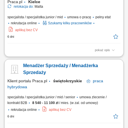
Praca.pl
Kielce
relokacja do:
Malta
specjalista / specjalistka junior / mid
umowa o pracę
pełny etat
rekrutacja online
Szukamy kilku pracowników
aplikuj bez CV
6 dni
pokaż opis
Zakres obowiązków: Telefoniczny kontakt z klientami zainteresowanymi
ofertą. Sprzedaż usług z obszaru finansów, w tym szkoleń z zakresu
Menadżer Sprzedaży / Menadżerka
edukacji finansowej. Budowanie długofalowych relacji z klientami.
Pozyskiwanie nowych klientów i rozwijanie współpracy z partnerami
Sprzedaży
biznesowymi....
Klient portalu Praca.pl
świętokrzyskie
praca
hybrydowa
specjalista / specjalistka junior / mid / senior
umowa zlecenie /
kontrakt B2B
8 540 - 11 100 zł
/ mies. (w zal. od umowy)
rekrutacja online
aplikuj bez CV
6 dni