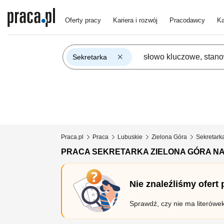
Oferty pracy
Kariera i rozwój
Pracodawcy
Ka
Sekretarka
Praca.pl
Praca
Lubuskie
Zielona Góra
Sekretark
PRACA SEKRETARKA ZIELONA GÓRA N
Nie znaleźliśmy ofert
Sprawdź, czy nie ma literówe