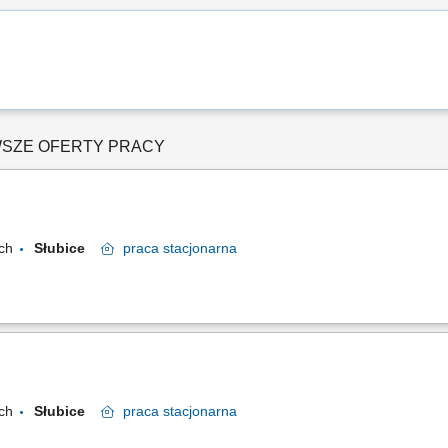
WSZE OFERTY PRACY
ach
Słubice
praca
stacjonarna
ach
Słubice
praca
stacjonarna