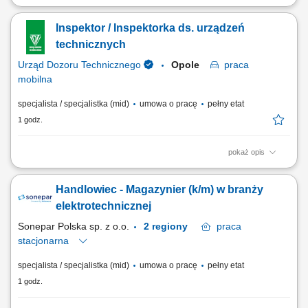
Podstawowe zadania i obowiązki: przyjmowanie historii chorób
pacjentów przekazywanych przez oddziały szpitalne oraz ich
Inspektor / Inspektorka ds. urządzeń
archiwizacja, przekazywanie do właściwych organów zgłoszeń
dotyczących urodzeń, zgonów oraz innych dokumentów – zgodnie z
technicznych
przepisami obowiązującymi w tym zakresie,...
Urząd Dozoru Technicznego
Opole
praca
mobilna
specjalista / specjalistka (mid)
umowa o pracę
pełny etat
1 godz.
pokaż opis
Do Twoich zadań należeć będzie: Wykonywanie i dokumentowanie
badań urządzeń ciśnieniowych podlegających dozorowi UDT. Inspekcja
Handlowiec - Magazynier (k/m) w branży
urządzeń ciśnieniowych. Sprawdzanie kwalifikacji osób obsługujących i
konserwujących urządzenia ciśnieniowe.
elektrotechnicznej
Sonepar Polska sp. z o.o.
2 regiony
praca
stacjonarna
specjalista / specjalistka (mid)
umowa o pracę
pełny etat
1 godz.