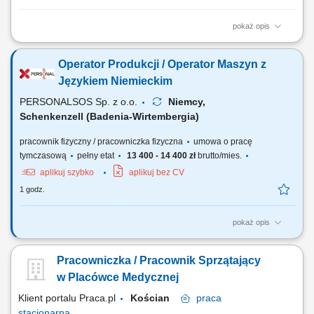
pokaż opis
Zadania: Kompleksowe wykonywanie rozliczeń gotówkowych i
bezgotówkowych na stanowisku obsługowym. Nadzorowanie stanu
Operator Produkcji / Operator Maszyn z
kasy, kontrolowanie autentyczności gotówki oraz sporządzanie
sprawozdań. Prowadzenie rozmów handlowych i proponowanie
Językiem Niemieckim
dopasowanych produktów bankowych. Pozyskiwanie nowych...
PERSONALSOS Sp. z o.o.
Niemcy,
Schenkenzell (Badenia-Wirtembergia)
pracownik fizyczny / pracowniczka fizyczna
umowa o pracę
tymczasową
pełny etat
13 400 - 14 400 zł
brutto/mies.
aplikuj szybko
aplikuj bez CV
1 godz.
pokaż opis
Zadania: obsługa nowoczesnych maszyn produkcyjnych; ustawianie
parametrów procesu i wykonywanie przezbrojenia; kontrola jakość
Pracowniczka / Pracownik Sprzątający
produktów; podstawowa konserwacja i czyszczenie maszyn; transport
materiałów przy użyciu paleciaka lub wózka; praca z prostą
w Placówce Medycznej
dokumentacją produkcyjną na...
Klient portalu Praca.pl
Kościan
praca
stacjonarna