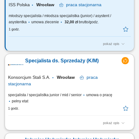
145; Rejestrowanie...
ISS Polska
Wrocław
praca
stacjonarna
młodszy specjalista / młodsza specjalistka (junior) / asystent /
asystentka
umowa zlecenie
32,00 zł
brutto/godz.
1 godz.
pokaż opis
Zakres obowiązków: Organizowanie pracy sekretariatu. Odbieranie,
sortowanie i doręczanie korespondencji adresowanej do
Specjalista ds. Sprzedaży (K/M)
poszczególnych działów administracyjnych oraz wysyłanie i
rejestrowanie korespondencji nadawanej przez te działy zgodnie z
procedurami. Obsługiwanie rozmów telefonicznych...
Konsorcjum Stali S.A.
Wrocław
praca
stacjonarna
specjalista / specjalistka junior / mid / senior
umowa o pracę
pełny etat
1 godz.
pokaż opis
Nasze wymagania Umiejętność posługiwania się pakietem MS Office;
Zaangażowanie i chęć do pracy; Dobre umiejętności planowania oraz