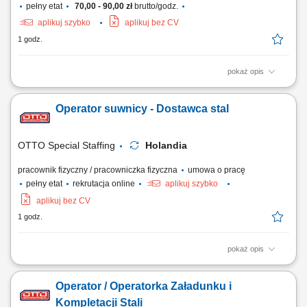
pełny etat
70,00 - 90,00 zł
brutto/godz.
aplikuj szybko
aplikuj bez CV
1 godz.
pokaż opis
Opis stanowiska: Sprawdzanie bezpieczeństwa sprzętu elektrycznego
w różnych lokalizacjach. Kontrole techniczne sprzętu biurowego,
Operator suwnicy - Dostawca stal
maszyn, złączy, kabli. Używanie mierników do podstawowych
pomiarów. Przejazdy samochodem służbowym do klientów.
OTTO Special Staffing
Holandia
pracownik fizyczny / pracowniczka fizyczna
umowa o pracę
pełny etat
rekrutacja online
aplikuj szybko
aplikuj bez CV
1 godz.
pokaż opis
Twoje codzienne zadania Będziesz obsługiwać zamówienia klientów i
przenosić ciężkie stalowe elementy. Będziesz kompletować wszystkie
Operator / Operatorka Załadunku i
zamówienia na metalowe rury i rurki na podstawie otrzymanej listy.
Umieszczaj produkty stalowe na ciężarówkach lub paletach, w
Kompletacji Stali