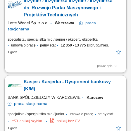
Inżynier / Inżynierka Inżynier / Inżynierka
organizacji pracy; Łatwość nawiązywania kontaktów; Doświadczenie w
pracy na podobnym stanowisku mile widziane; Prawo jazdy kat.B; Mile
ds. Rozwoju Parku Maszynowego i
widziane...
Projektów Technicznych
Lotte Wedel Sp. z o.o.
Warszawa
praca
stacjonarna
specjalista / specjalistka mid / senior / ekspert / ekspertka
umowa o pracę
pełny etat
12 350 - 13 775 zł
brutto/mies.
1 godz.
pokaż opis
Sprawdź mieszankę zadań, które czekają na Ciebie w nowej pracy.
Będzie słodko! Samodzielne kierowanie wybranymi zadaniami z
Kasjer / Kasjerka - Dysponent bankowy
obszaru wdrożeń nowych produktów (NPD), modyfikacji maszyn i
usprawnień procesowych. Zbieranie i strukturyzowanie wymagań
(K/M)
technicznych na potrzeby przyszłych...
BANK SPÓŁDZIELCZY W KARCZEWIE
Karczew
praca
stacjonarna
specjalista / specjalistka mid / junior
umowa o pracę
pełny etat
aplikuj szybko
aplikuj bez CV
1 godz.