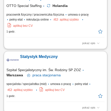
zależności od ich...
OTTO Special Staffing
Holandia
pracownik fizyczny / pracowniczka fizyczna
umowa o pracę
pełny etat
rekrutacja online
aplikuj szybko
aplikuj bez CV
1 godz.
pokaż opis
Zakres obowiązków Realizacja kompletacji zamówień na rury i
elementy stalowe zgodnie z listą. Przygotowanie towaru do wysyłki i
Statystyk Medyczny
załadunek na transport. Obsługa suwnicy oraz przemieszczanie
ciężkich materiałów w magazynie. Kontrola zgodności i poprawności
przygotowanych zamówień....
Szpital Specjalistyczny im. Św. Rodziny SP ZOZ
Warszawa
praca
stacjonarna
specjalista / specjalistka (mid)
umowa o pracę
pełny etat
aplikuj szybko
aplikuj bez CV
1 godz.
pokaż opis