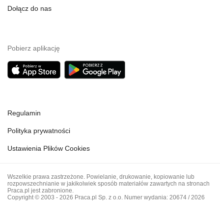
Dołącz do nas
Pobierz aplikację
Regulamin
Polityka prywatności
Ustawienia Plików Cookies
Wszelkie prawa zastrzeżone. Powielanie, drukowanie, kopiowanie lub
rozpowszechnianie w jakikolwiek sposób materiałów zawartych na stronach
Praca.pl jest zabronione.
Copyright © 2003 - 2026 Praca.pl Sp. z o.o. Numer wydania: 20674 / 2026