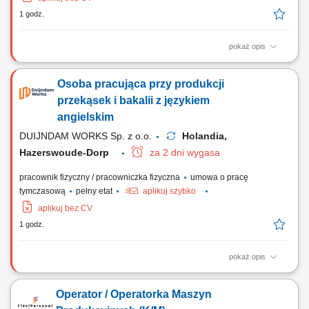
1 godz.
pokaż opis
Zadania Ocena jakościowa dostarczanych warzyw i owoców oraz ich
selekcja; Konfekcjonowanie i zabezpieczanie artykułów spożywczych w
Osoba pracująca przy produkcji
opakowaniach docelowych; Prace magazynowe związane z
układaniem palet oraz pojemników z towarem; Współpraca w zespole
przekąsek i bakalii z językiem
przy realizowaniu dziennych planów wysyłkowych;
angielskim
DUIJNDAM WORKS Sp. z o.o.
Holandia,
Hazerswoude-Dorp
za 2 dni wygasa
pracownik fizyczny / pracowniczka fizyczna
umowa o pracę
tymczasową
pełny etat
aplikuj szybko
aplikuj bez CV
1 godz.
pokaż opis
Zadania Rozpakowywanie kartonów oraz przygotowywanie przekąsek i
bakalii do dalszych etapów; Dozowanie, ważenie oraz
Operator / Operatorka Maszyn
konfekcjonowanie miksów orzechowych i słodkich produktów;