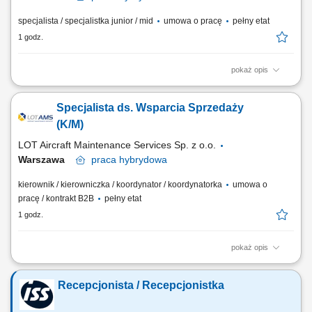
specjalista / specjalistka junior / mid
umowa o pracę
pełny etat
1 godz.
pokaż opis
Obowiązki: Zakup materiałów do przeglądów samolotów; Szukanie,
audytowanie i ocena dostawców części lotniczych; Monitorowanie
Specjalista ds. Wsparcia Sprzedaży
realizacji zamówień; Koordynacja transportu zamówionych części i
materiałów; Obsługa wysyłek materiałów należących do klientów; Bliska
(K/M)
współpraca z...
LOT Aircraft Maintenance Services Sp. z o.o.
Warszawa
praca
hybrydowa
kierownik / kierowniczka / koordynator / koordynatorka
umowa o
pracę / kontrakt B2B
pełny etat
1 godz.
pokaż opis
Obowiązki: Wyliczanie kosztów pracy, materiałów, części i usług
zewnętrznych; Współpraca z działem technicznym i planowania przy
Recepcjonista / Recepcjonistka
ustalaniu terminów; Sprawdzanie dostępności slotów i koordynacja
harmonogramów; Tworzenie ofert zgodnie z procedurami jakości i Part-