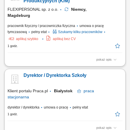
Znakowanie paczek etykietami oraz przygotowanie towaru do wysyłki
Produkcyjnych (K/M)
na paletach; Kontrolowanie, czy gotowe wyroby nie...
FLEXIPERSONAL sp. z o.o.
Niemcy,
Magdeburg
pracownik fizyczny / pracowniczka fizyczna
umowa o pracę
tymczasową
pełny etat
Szukamy kilku pracowników
aplikuj szybko
aplikuj bez CV
1 godz.
pokaż opis
Opis stanowiska Obsługa maszyn wykorzystywanych w produkcji
opakowań kartonowych. Przygotowywanie urządzeń do realizacji
Dyrektor / Dyrektorka Szkoły
bieżących zleceń. Kontrola jakości gotowych wyrobów zgodnie z
obowiązującymi standardami. Nadzorowanie prawidłowego przebiegu
procesu produkcyjnego. Wykonywanie...
Klient portalu Praca.pl
Białystok
praca
stacjonarna
dyrektor / dyrektorka
umowa o pracę
pełny etat
1 godz.
pokaż opis