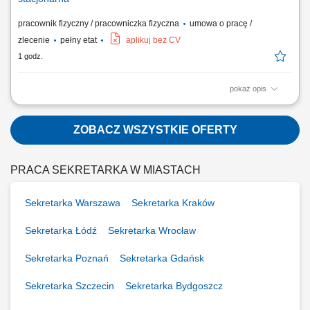
pracownik fizyczny / pracowniczka fizyczna
umowa o pracę /
zlecenie
pełny etat
aplikuj bez CV
1 godz.
pokaż opis
Utrzymywanie czystości w gabinetach lekarskich, dyżurkach oraz innych
pomieszczeniach placówki; Dezynfekcja mebli, łóżek, sprzętu,
sanitariatów i powierzchni płaskich; Zbieranie, segregacja i
ZOBACZ WSZYSTKIE OFERTY
przygotowanie odpadów medycznych oraz komunalnych do odbioru;
Transport bielizny czystej i...
PRACA SEKRETARKA W MIASTACH
Sekretarka Warszawa
Sekretarka Kraków
Sekretarka Łódź
Sekretarka Wrocław
Sekretarka Poznań
Sekretarka Gdańsk
Sekretarka Szczecin
Sekretarka Bydgoszcz