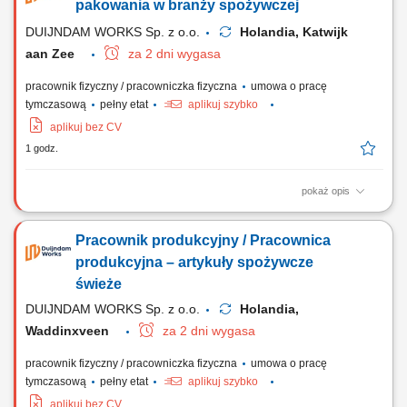
pakowania w branży spożywczej
DUIJNDAM WORKS Sp. z o.o.
Holandia, Katwijk
aan Zee
za 2 dni wygasa
pracownik fizyczny / pracowniczka fizyczna
umowa o pracę
tymczasową
pełny etat
aplikuj szybko
aplikuj bez CV
1 godz.
pokaż opis
Zadania Prace produkcyjne, pakowanie i naklejanie etykiet na gotowe
dania; Nadzorowanie prawidłowego działania maszyn produkcyjnych;
Pracownik produkcyjny / Pracownica
Weryfikacja standardów jakościowych gotowych wyrobów;
Utrzymywanie porządku w miejscu wykonywania obowiązków;
produkcyjna – artykuły spożywcze
świeże
DUIJNDAM WORKS Sp. z o.o.
Holandia,
Waddinxveen
za 2 dni wygasa
pracownik fizyczny / pracowniczka fizyczna
umowa o pracę
tymczasową
pełny etat
aplikuj szybko
aplikuj bez CV