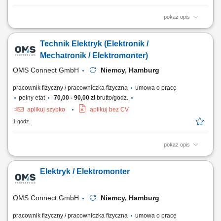
pokaż opis
Prowadzenie pojazdu WUKO oraz ciągnika siodłowego z naczepą.
Czyszczenie i udrażnianie sieci kanalizacyjnych oraz przepompowni
Technik Elektryk (Elektronik /
ścieków. Usuwanie awarii i zatorów w rurociągach. Obsługa
specjalistycznego sprzętu do czyszczenia kanalizacji. Wykonywanie
Mechatronik / Elektromonter)
przeglądów i prac konserwacyjnych...
OMS Connect GmbH
Niemcy, Hamburg
pracownik fizyczny / pracowniczka fizyczna
umowa o pracę
pełny etat
70,00 - 90,00 zł
brutto/godz.
aplikuj szybko
aplikuj bez CV
1 godz.
pokaż opis
Twoje zadania jako Technik Elektryk/ Elektronik/ Mechatronik/
Elektromonter: Kontrola sprzętu typu: sprzęt biurowy, maszyny, złącza,
Elektryk / Elektromonter
kable; Wykonywanie podstawowych pomiarów przy użyciu miernika;
Dojazd do klienta z biura firmy samochodem służbowym; Twoje
kwalifikacje jako Technik Elektryk/...
OMS Connect GmbH
Niemcy, Hamburg
pracownik fizyczny / pracowniczka fizyczna
umowa o pracę