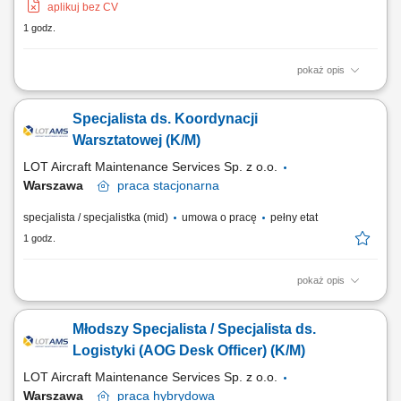
aplikuj bez CV
1 godz.
pokaż opis
Zakres obowiązków: aktywne pozyskiwanie nowych klientów
(terenowe), oraz rozwój sprzedaży wśród obecnych klientów; doradztwo
Specjalista ds. Koordynacji
techniczne i dobór rozwiązań. prezentowanie produktów i usług firmy
oraz kompleksowych rozwiązań dla klientów; utrzymywanie
Warsztatowej (K/M)
długofalowych relacji. Wymagania:...
LOT Aircraft Maintenance Services Sp. z o.o.
Warszawa
praca
stacjonarna
specjalista / specjalistka (mid)
umowa o pracę
pełny etat
1 godz.
pokaż opis
Obowiązki: Nadzór nad obiegiem części w serwisie warsztatowym
zgodnie z dokumentacją; Kontrola terminowości i kompletności
Młodszy Specjalista / Specjalista ds.
dokumentacji wykonawczej oraz poświadczeń; Koordynacja transportu
komponentów lotniczych między warsztatami a magazynem;
Logistyki (AOG Desk Officer) (K/M)
Monitorowanie zaopatrzenia warsztatów w...
LOT Aircraft Maintenance Services Sp. z o.o.
Warszawa
praca
hybrydowa