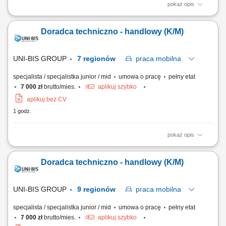
pokaż opis
Główny zakres obowiązków: przygotowanie kompleksowych ofert
handlowych dla klientów; prowadzenie gospodarki magazynowej;
Doradca techniczno - handlowy (K/M)
bezpośrednia obsługa klientów w oddziale.
UNI-BIS GROUP
7 regionów
praca
mobilna
specjalista / specjalistka junior / mid
umowa o pracę
pełny etat
7 000 zł
brutto/mies.
aplikuj szybko
aplikuj bez CV
1 godz.
pokaż opis
Zakres obowiązków: aktywne pozyskiwanie nowych klientów
(terenowe), oraz rozwój sprzedaży wśród obecnych klientów; doradztwo
Doradca techniczno - handlowy (K/M)
techniczne i dobór rozwiązań. prezentowanie produktów i usług firmy
oraz kompleksowych rozwiązań dla klientów; utrzymywanie
długofalowych relacji. Wymagania:...
UNI-BIS GROUP
9 regionów
praca
mobilna
specjalista / specjalistka junior / mid
umowa o pracę
pełny etat
7 000 zł
brutto/mies.
aplikuj szybko