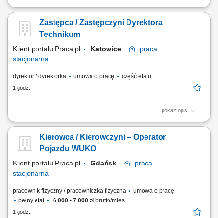
kompleksowe zarządzanie działalnością szkoły oraz organizacją
procesu edukacyjnego, sprawowanie nadzoru pedagogicznego
Zastępca / Zastępczyni Dyrektora
zgodnie z obowiązującymi przepisami prawa oświatowego,
nadzorowanie realizacji podstawy programowej oraz programów
Technikum
nauczania, przygotowywanie i wdrażanie planów pracy...
Klient portalu Praca.pl
Katowice
praca
stacjonarna
dyrektor / dyrektorka
umowa o pracę
część etatu
1 godz.
pokaż opis
organizowanie i nadzorowanie prawidłowego przebiegu procesu
dydaktycznego zgodnie z przepisami prawa oświatowego,
Kierowca / Kierowczyni – Operator
prowadzenie, kontrolowanie i archiwizowanie dokumentacji szkolnej,
przygotowywanie planów pracy szkoły, harmonogramów zajęć oraz
Pojazdu WUKO
organizacji roku szkolnego, nadzorowanie...
Klient portalu Praca.pl
Gdańsk
praca
stacjonarna
pracownik fizyczny / pracowniczka fizyczna
umowa o pracę
pełny etat
6 000 - 7 000 zł
brutto/mies.
1 godz.