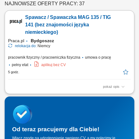
NAJNOWSZE OFERTY PRACY: 37
Spawacz / Spawaczka MAG 135 / TIG
141 (bez znajomości języka
niemieckiego)
Praca.pl
Bydgoszcz
relokacja do:
Niemcy
pracownik fizyczny / pracowniczka fizyczna
umowa o pracę
pełny etat
aplikuj bez CV
5 godz.
pokaż opis
Opis stanowiska: prace spawalnicze półautomatem - metoda 135 lub
141.
Od teraz pracujemy dla Ciebie!
Włącz zgodę na udostępnianie swojego CV, a my polecimy je