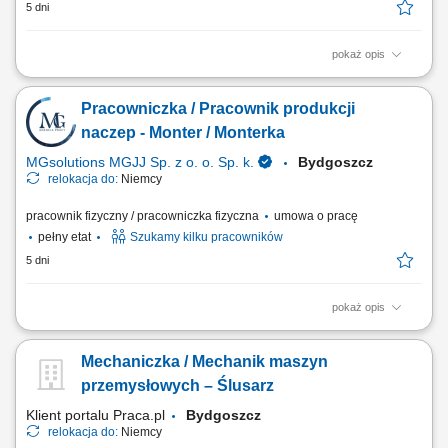
5 dni
pokaż opis
Opis stanowiska: Realizacja zadań z obszaru mechanicznego
wykańczania i obróbki wyrobów stalowych; Zdejmowanie naddatków i
Pracowniczka / Pracownik produkcji
wyrównywanie krawędzi ręczną szlifierką kątową; Nakładanie
technicznych powłok chroniących materiał przed czynnikami
naczep - Monter / Monterka
zewnętrznymi; Montaż i logistyka...
MGsolutions MGJJ Sp. z o. o. Sp. k.
Bydgoszcz
relokacja do:
Niemcy
pracownik fizyczny / pracowniczka fizyczna
umowa o pracę
pełny etat
Szukamy kilku pracowników
5 dni
pokaż opis
Obowiązki: Proste prace produkcyjne przy montażu naczep oraz ich
zabudów; Łączenie i montowanie elementów oraz podzespołów;
Mechaniczka / Mechanik maszyn
Bieżąca kontrola jakości w trakcie procesu produkcji; Pomoc przy
układaniu i pakowaniu gotowych elementów;
przemysłowych – Ślusarz
Klient portalu Praca.pl
Bydgoszcz
relokacja do:
Niemcy