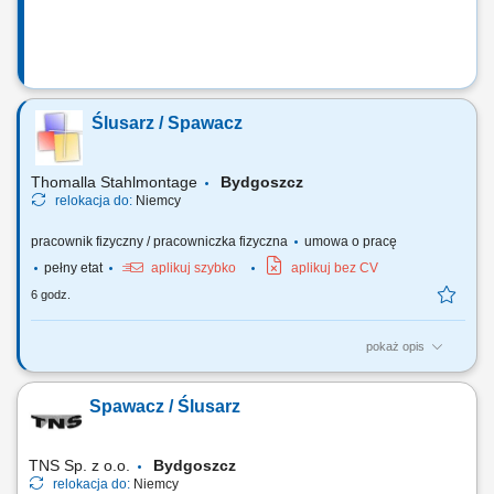
Ślusarz / Spawacz
Thomalla Stahlmontage
Bydgoszcz
relokacja do:
Niemcy
pracownik fizyczny / pracowniczka fizyczna
umowa o pracę
pełny etat
aplikuj szybko
aplikuj bez CV
6 godz.
pokaż opis
wykonywanie konstrukcji oraz zabudowy pojazdów do transportu
zwierząt marki „Henke-Janene” Zakres prac: na podstawie rysunku oraz
Spawacz / Ślusarz
schematów technicznych (duża powtarzalność) tasowanie, cięcie,
sczepianie, wykonywanie krótkich spawów metodą MIG 131 (puls),
wiercenie, skręcanie, drobne...
TNS Sp. z o.o.
Bydgoszcz
relokacja do:
Niemcy