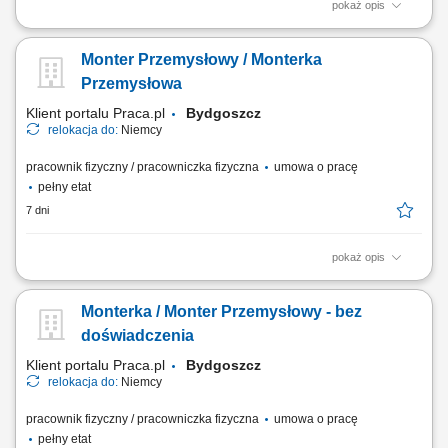
pokaż opis
Opis stanowiska: Bieżące składanie oraz dopasowywanie
powtarzalnych elementów stalowych (m.in. schody, balustrady, barierki,
Monter Przemysłowy / Monterka
komponenty mostowe). Prowadzenie prac montażowych w warunkach
halowych na podstawie dostarczonej dokumentacji technicznej.
Przemysłowa
Przygotowywanie materiału do połączenia:...
Klient portalu Praca.pl
Bydgoszcz
relokacja do:
Niemcy
pracownik fizyczny / pracowniczka fizyczna
umowa o pracę
pełny etat
7 dni
pokaż opis
Montaż mechaniczny maszyn i urządzeń przemysłowych na podstawie
rysunku technicznego. Montaż elementów pneumatyki, sterowania i
Monterka / Monter Przemysłowy - bez
czujników. Uruchamianie, testowanie oraz serwis mechaniczny maszyn.
Tworzenie dokumentacji technicznej i raportowanie.
doświadczenia
Klient portalu Praca.pl
Bydgoszcz
relokacja do:
Niemcy
pracownik fizyczny / pracowniczka fizyczna
umowa o pracę
pełny etat