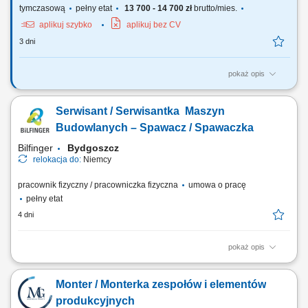
tymczasową
pełny etat
13 700 - 14 700 zł
brutto/mies.
aplikuj szybko
aplikuj bez CV
3 dni
pokaż opis
Opis stanowiska: przygotowywanie elementów metalowych do procesu
obróbki powierzchniowej, nakładanie powłok ochronnych na elementy
Serwisant / Serwisantka Maszyn
metalowe zgodnie z obowiązującymi standardami, szlifowanie
elementów przy użyciu szlifierki kątowej, zawieszanie elementów
Budowlanych – Spawacz / Spawaczka
metalowych na hakach transportowych,...
Bilfinger
Bydgoszcz
relokacja do:
Niemcy
pracownik fizyczny / pracowniczka fizyczna
umowa o pracę
pełny etat
4 dni
pokaż opis
Opis stanowiska: Wykonywanie prac spawalniczych przy konstrukcjach
stalowych i elementach maszyn. Przygotowywanie części do spawania
Monter / Monterka zespołów i elementów
na podstawie rysunku technicznego. Naprawa i konserwacja sprzętu
budowlanego oraz urządzeń wykorzystywanych podczas realizacji
produkcyjnych