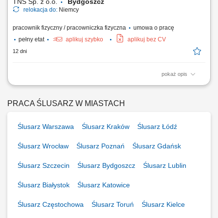
TNS Sp. z o.o.
Bydgoszcz
relokacja do:
Niemcy
pracownik fizyczny / pracowniczka fizyczna
umowa o pracę
pełny etat
aplikuj szybko
aplikuj bez CV
12 dni
pokaż opis
ЗВАРЮВАЛЬНИКИ - зварювання напівавтоматом MAG 135 всі
позиції; СЛЮСАР – шліфування, зачистка зварних швів; МОНТАЖ –
уміння читати технічний рисунок; монтаж металоконструкцій;
PRACA ŚLUSARZ W MIASTACH
ФАРБУВАЛЬНИК - фарбування пістолетом; ЕЛЕКТРИК -
МОНТАЖНИК - монтаж електроустановки.
Ślusarz Warszawa
Ślusarz Kraków
Ślusarz Łódź
Ślusarz Wrocław
Ślusarz Poznań
Ślusarz Gdańsk
Ślusarz Szczecin
Ślusarz Bydgoszcz
Ślusarz Lublin
Ślusarz Białystok
Ślusarz Katowice
Ślusarz Częstochowa
Ślusarz Toruń
Ślusarz Kielce