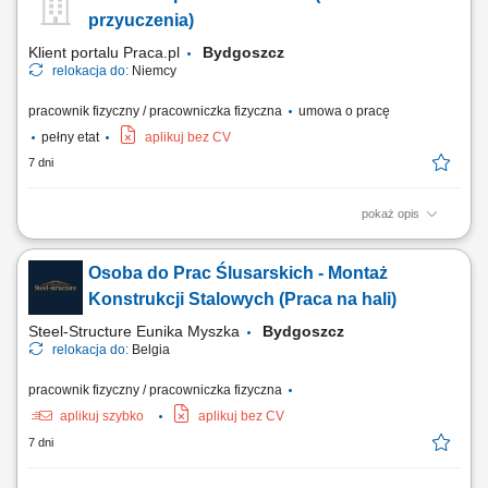
osłonowych i zabezpieczających na gotowe komponenty; Załadunek i
przyuczenia)
zawieszanie detali...
Klient portalu Praca.pl
Bydgoszcz
relokacja do:
Niemcy
pracownik fizyczny / pracowniczka fizyczna
umowa o pracę
pełny etat
aplikuj bez CV
7 dni
pokaż opis
Montaż i wykańczanie wyposażenia kontenerów na ciągniki siodłowe.
Osoba do Prac Ślusarskich - Montaż
Konstrukcji Stalowych (Praca na hali)
Steel-Structure Eunika Myszka
Bydgoszcz
relokacja do:
Belgia
pracownik fizyczny / pracowniczka fizyczna
aplikuj szybko
aplikuj bez CV
7 dni