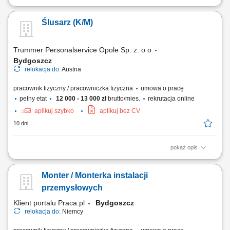
Miejsce pracy: wszystkie kraje europejskie (system rotacyjny) Będziesz
wykonywał/a: prace monterskie, mechaniczne, ślusarskie zgodnie z
Ślusarz (K/M)
dokumentacją techniczną, instalacje elementów pneumatyki,
sterowania, czujników, itp., montaże linii i maszyn przemysłowych dla
wszystkich branż, prace...
Trummer Personalservice Opole Sp. z. o o
Bydgoszcz
relokacja do:
Austria
pracownik fizyczny / pracowniczka fizyczna
umowa o pracę
pełny etat
12 000 - 13 000 zł
brutto/mies.
rekrutacja online
aplikuj szybko
aplikuj bez CV
10 dni
pokaż opis
Wykonywanie rewizji;Realizowanie ogólnych prac ślusarskich;Czytanie
planów technicznych;Wykonywanie obróbek metalowych;
Monter / Monterka instalacji
przemysłowych
Klient portalu Praca.pl
Bydgoszcz
relokacja do:
Niemcy