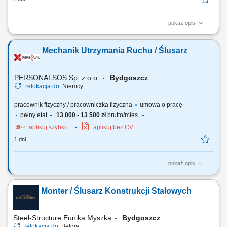
pokaż opis
Miejsce pracy: wszystkie kraje europejskie (system rotacyjny) Twoje
zadania: montaż mechaniczny maszyn
Mechanik Utrzymania Ruchu / Ślusarz
specjalistycznych/przemysłowych na podstawie rysunku technicznego,
montaż budowanych konstrukcji maszyn i urządzeń, serwis
mechaniczny oraz testowanie maszyn i urządzeń, tworzenie...
PERSONALSOS Sp. z o.o.
Bydgoszcz
relokacja do:
Niemcy
pracownik fizyczny / pracowniczka fizyczna
umowa o pracę
pełny etat
13 000 - 13 500 zł
brutto/mies.
aplikuj szybko
aplikuj bez CV
1 dni
pokaż opis
Zakres obowiązków: montaż i demontaż rurociągów oraz instalacji
przemysłowych; montaż nowych instalacji technologicznych;
Monter / Ślusarz Konstrukcji Stalowych
konserwacja oraz naprawa maszyn i urządzeń; wykonywanie drobnych
modyfikacji instalacji; montaż armatury, zaworów i elementów instalacji;
prace ślusarskie i...
Steel-Structure Eunika Myszka
Bydgoszcz
relokacja do:
Belgia