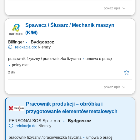
pokaż opis
montaż i składanie zabudów specjalistycznych do pojazdów
transportowych, praca na podstawie rysunku technicznego oraz
Spawacz / Ślusarz / Mechanik maszyn
schematów montażowych, cięcie, dopasowywanie i łączenie profili
aluminiowych, wykonywanie szczepień i krótkich spawów metodą MIG
(K/M)
131 (puls), wiercenie, skręcanie oraz...
Bilfinger
Bydgoszcz
relokacja do:
Niemcy
pracownik fizyczny / pracowniczka fizyczna
umowa o pracę
pełny etat
2 dni
pokaż opis
Twój zakres obowiązków: spawanie konstrukcji stalowych;
przygotowanie elementów do spawania według rysunku; naprawa
Pracownik produkcji – obróbka i
sprzętu ciężkiego (koparek, ładowarek, wiertnic, torkretnic i innego
sprzętu stosowanego przy budowie tuneli) usuwanie usterek napędów
przygotowanie elementów metalowych
hydraulicznych; kontrola stanu...
PERSONALSOS Sp. z o.o.
Bydgoszcz
relokacja do:
Niemcy
pracownik fizyczny / pracowniczka fizyczna
umowa o pracę