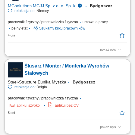
inwestycji. Usuwanie usterek...
MGsolutions MGJJ Sp. z o. o. Sp. k.
Bydgoszcz
relokacja do:
Niemcy
pracownik fizyczny / pracowniczka fizyczna
umowa o pracę
pełny etat
Szukamy kilku pracowników
4 dni
pokaż opis
Zakres zadań: Składanie i montaż podzespołów oraz zabudów do
naczep; Łączenie komponentów zgodnie z instrukcją; Weryfikacja
Ślusarz / Monter / Monterka Wyrobów
jakości wyprodukowanych części; Działania pomocnicze przy
pakowaniu i przygotowaniu towaru;
Stalowych
Steel-Structure Eunika Myszka
Bydgoszcz
relokacja do:
Belgia
pracownik fizyczny / pracowniczka fizyczna
aplikuj szybko
aplikuj bez CV
5 dni
pokaż opis
Opis stanowiska: Realizacja prostych zadań montersko-ślusarskich