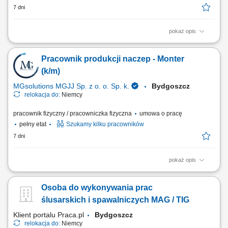
7 dni
pokaż opis
Wykonywanie prac monterskich, mechanicznych i ślusarskich zgodnie z
dokumentacją techniczną. Instalacja elementów pneumatyki,
Pracownik produkcji naczep - Monter
sterowania i czujników. Montaż linii i maszyn przemysłowych w różnych
branżach. Realizowanie zadań w pracy zespołowej oraz na
(k/m)
samodzielnym stanowisku.
MGsolutions MGJJ Sp. z o. o. Sp. k.
Bydgoszcz
relokacja do:
Niemcy
pracownik fizyczny / pracowniczka fizyczna
umowa o pracę
pełny etat
Szukamy kilku pracowników
7 dni
pokaż opis
Opis stanowiska Prosta praca na produkcji elementów i zespołów do
naczep; Montaż zabudów Łączenie elementów i podzespołów; Kontrola
Osoba do wykonywania prac
jakości w trakcie produkcji; Pomoc w układaniu / pakowaniu elementów;
ślusarskich i spawalniczych MAG / TIG
Klient portalu Praca.pl
Bydgoszcz
relokacja do:
Niemcy