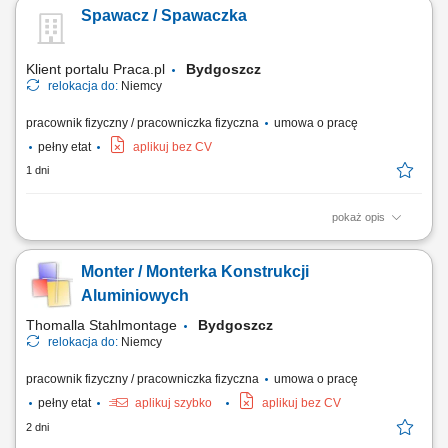
betonowych; Obsługa maszyn i urządzeń w procesie produkcyjnym;
Spawacz / Spawaczka
Wykonywanie prac betonowych zgodnie z wytycznymi; Pomoc przy
budowie szalunków i zbrojeniu; Zapewnienie standardów jakości i
bezpieczeństwa pracy;
Klient portalu Praca.pl
Bydgoszcz
relokacja do:
Niemcy
pracownik fizyczny / pracowniczka fizyczna
umowa o pracę
pełny etat
aplikuj bez CV
1 dni
pokaż opis
spawanie metodą MAG 135 we wszystkich pozycjach, szlifowanie i
przygotowywanie spoin, obróbka oraz wykańczanie elementów
Monter / Monterka Konstrukcji
metalowych, montaż konstrukcji metalowych zgodnie z dokumentacją
techniczną, czytanie rysunku technicznego, lakierowanie elementów
Aluminiowych
metodą natryskową, wykonywanie prac...
Thomalla Stahlmontage
Bydgoszcz
relokacja do:
Niemcy
pracownik fizyczny / pracowniczka fizyczna
umowa o pracę
pełny etat
aplikuj szybko
aplikuj bez CV
2 dni