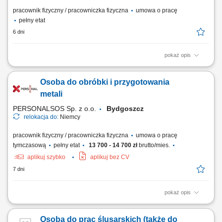
pracownik fizyczny / pracowniczka fizyczna
umowa o pracę
pełny etat
6 dni
pokaż opis
montaż mechaniczny maszyn przemysłowych i specjalistycznych
zgodnie z rysunkiem technicznym, składanie konstrukcji maszyn i
Osoba do obróbki i przygotowania
urządzeń, serwis, testowanie oraz bieżąca kontrola poprawności
działania maszyn, prowadzenie podstawowej dokumentacji i
metali
raportowanie wykonanych prac.
PERSONALSOS Sp. z o.o.
Bydgoszcz
relokacja do:
Niemcy
pracownik fizyczny / pracowniczka fizyczna
umowa o pracę
tymczasową
pełny etat
13 700 - 14 700 zł
brutto/mies.
aplikuj szybko
aplikuj bez CV
7 dni
pokaż opis
Opis stanowiska: Wstępne oczyszczanie oraz szykowanie detali ze stali
do dalszych etapów produkcyjnych; Sprawne wykończanie powierzchni
Osoba do prac ślusarskich (także do
metali przy użyciu standardowej szlifierki kątowej; Aplikowanie warstw