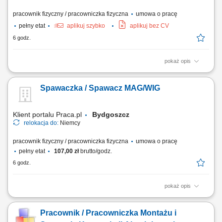
pracownik fizyczny / pracowniczka fizyczna
umowa o pracę
pełny etat
aplikuj szybko
aplikuj bez CV
6 godz.
pokaż opis
Opis stanowiska: spawanie półautomatem - metoda 135 lub 141;
wszystkie pozycje; Wymagania: doświadczenie zawodowe; umiejętność
Spawaczka / Spawacz MAG/WIG
pracy w zespole; zaangażowanie, sumienność, dyspozycyjność;
umiejętność posługiwania się elektronarzędziami;
Klient portalu Praca.pl
Bydgoszcz
relokacja do:
Niemcy
pracownik fizyczny / pracowniczka fizyczna
umowa o pracę
pełny etat
107,00 zł
brutto/godz.
6 godz.
pokaż opis
Montaż konstrukcji stalowych; Naprawa maszyn i urządzeń
przemysłowych; Obsługa maszyn do obróbki metalu; Spawanie
Pracownik / Pracowniczka Montażu i
metodami MAG i/lub WIG; Prace ślusarskie i montażowe zgodnie z