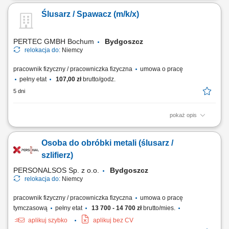
bezpośrednio na hali produkcyjnej. Łączenie gotowych komponentów w
Ślusarz / Spawacz (m/k/x)
całościowe konstrukcje w oparciu o schematy. Prace obróbcze na
profilach i blachach – dbanie o wymiarowość i estetykę wykonania.
Praca z powtarzalnym...
PERTEC GMBH Bochum
Bydgoszcz
relokacja do:
Niemcy
pracownik fizyczny / pracowniczka fizyczna
umowa o pracę
pełny etat
107,00 zł
brutto/godz.
5 dni
pokaż opis
Oferujemy 250€ premii na start ! Twoje obowiązki: Montaż konstrukcji
stalowych; Naprawa maszyn i urządzeń; Obsługa maszyn do obróbki
Osoba do obróbki metali (ślusarz /
metalu; Spawanie metodą MAG lub WIG;
szlifierz)
PERSONALSOS Sp. z o.o.
Bydgoszcz
relokacja do:
Niemcy
pracownik fizyczny / pracowniczka fizyczna
umowa o pracę
tymczasową
pełny etat
13 700 - 14 700 zł
brutto/mies.
aplikuj szybko
aplikuj bez CV