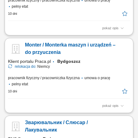
pracownik fizyczny / pracowniczka fizyczna
umowa o pracę
pełny etat
10 dni
pokaż opis
Montaż mechaniczny maszyn i urządzeń przemysłowych zgodnie z
dokumentacją techniczną. Instalacja elementów mechanicznych,
Monter / Monterka maszyn i urządzeń –
pneumatycznych, sterujących oraz czujników. Uruchamianie oraz
testowanie gotowych urządzeń. Wykonywanie prac serwisowych i
do przyuczenia
konserwacyjnych. Diagnozowanie podstawowych...
Klient portalu Praca.pl
Bydgoszcz
relokacja do:
Niemcy
pracownik fizyczny / pracowniczka fizyczna
umowa o pracę
pełny etat
10 dni
pokaż opis
Wykonywanie prac monterskich, mechanicznych i ślusarskich zgodnie z
dokumentacją techniczną. Montaż elementów pneumatyki, sterowania,
Зварювальник / Слюсар /
czujników oraz innych podzespołów. Udział w montażu linii i maszyn
przemysłowych. Praca zespołowa oraz realizacja zadań samodzielnie.
Лакувальник
Dbanie o jakość i...