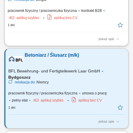
pracownik fizyczny / pracowniczka fizyczna
kontrakt B2B
aplikuj szybko
aplikuj bez CV
1 dni
pokaż opis
Zakres obowiązków montaż elementów konstrukcji stalowych na
podstawie rysunku technicznego, składanie i dopasowywanie
Betoniarz / Ślusarz (m/k)
elementów, wiercenie, cięcie oraz przygotowywanie elementów do
montażu, wykonywanie podstawowych prac ślusarskich. Praca
obejmuje montaż m.in.: elementów mostów,...
BFL Bewehrung- und Fertigteilewerk Laar GmbH
Bydgoszcz
relokacja do:
Niemcy
pracownik fizyczny / pracowniczka fizyczna
umowa o pracę
pełny etat
aplikuj szybko
aplikuj bez CV
1 dni
pokaż opis
Twój zakres obowiązków: Udział w produkcji prefabrykatów