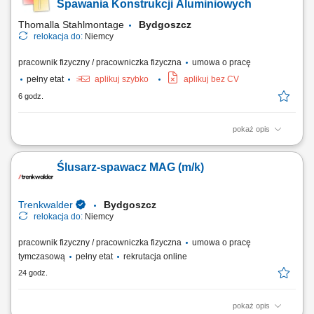
rysunkiem technicznym;
Spawania Konstrukcji Aluminiowych
Thomalla Stahlmontage
Bydgoszcz
relokacja do:
Niemcy
pracownik fizyczny / pracowniczka fizyczna
umowa o pracę
pełny etat
aplikuj szybko
aplikuj bez CV
6 godz.
pokaż opis
wykonywanie konstrukcji aluminiowych oraz zabudów pojazdów
użytkowych, realizacja prac montażowych według rysunku
Ślusarz-spawacz MAG (m/k)
technicznego, cięcie i dopasowywanie elementów, szczepianie oraz
spawanie MIG 131 (puls), montaż podzespołów poprzez wiercenie i
skręcanie, dbałość o jakość wykonania i...
Trenkwalder
Bydgoszcz
relokacja do:
Niemcy
pracownik fizyczny / pracowniczka fizyczna
umowa o pracę
tymczasową
pełny etat
rekrutacja online
24 godz.
pokaż opis