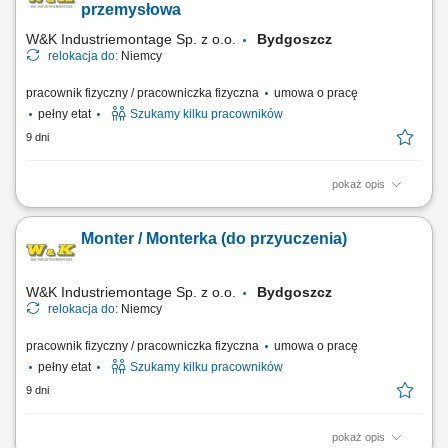
posługiwania się elektronarzędziami. Nie wymagamy doświadczenia,
przemysłowa
zapewniamy szkolenie.
W&K Industriemontage Sp. z o.o.
Bydgoszcz
relokacja do:
Niemcy
pracownik fizyczny / pracowniczka fizyczna
umowa o pracę
pełny etat
Szukamy kilku pracowników
9 dni
pokaż opis
Miejsce pracy: wszystkie kraje europejskie (system rotacyjny) Twoje
zadania: montaż mechaniczny urządzeń przemysłowych na podstawie
Monter / Monterka (do przyuczenia)
rysunku technicznego, montaż elementów pneumatyki, sterowania,
czujników, itp., uruchamianie gotowych maszyn i urządzeń, serwis
mechaniczny oraz testowanie...
W&K Industriemontage Sp. z o.o.
Bydgoszcz
relokacja do:
Niemcy
pracownik fizyczny / pracowniczka fizyczna
umowa o pracę
pełny etat
Szukamy kilku pracowników
9 dni
pokaż opis