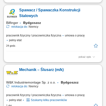
Twoje zadania spawanie metodą MAG oraz sczepianie dużych i małych
elementów wykorzystywanych przy produkcji zbiorników, wykańczanie
Spawacz / Spawaczka Konstrukcji
wcześniej zespawanych konstrukcji, kontrola jakości wykonanych
elementów, prowadzenie podstawowej dokumentacji produkcyjnej.
Stalowych
Bilfinger
Bydgoszcz
relokacja do:
Niemcy
pracownik fizyczny / pracowniczka fizyczna
umowa o pracę
pełny etat
24 godz.
pokaż opis
Opis stanowiska: Spawanie konstrukcji stalowych oraz elementów
wykorzystywanych w maszynach budowlanych. Przygotowywanie
Mechanik – Ślusarz (m/k)
materiałów do spawania zgodnie z dokumentacją techniczną.
Wykonywanie napraw maszyn i urządzeń pracujących na placach
budowy. Diagnozowanie oraz usuwanie usterek układów...
W&K Industriemontage Sp. z o.o.
Bydgoszcz
relokacja do:
Niemcy
pracownik fizyczny / pracowniczka fizyczna
umowa o pracę
pełny etat
Szukamy kilku pracowników
1 dni