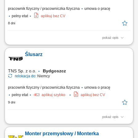
pracownik fizyczny / pracowniczka fizyczna
umowa o pracę
pełny etat
aplikuj bez CV
8 dni
pokaż opis
Spawanie metodą 135 (MAG) lub 141 (TIG) w zależności od
doświadczenia.
Ślusarz
TNS Sp. z o.o.
Bydgoszcz
relokacja do:
Niemcy
pracownik fizyczny / pracowniczka fizyczna
umowa o pracę
pełny etat
aplikuj szybko
aplikuj bez CV
9 dni
pokaż opis
Opis stanowiska: prace montażowe i wykańczające wyposażenie
kontenerów na ciągniki siodłowe; Wymagania: umiejętność pracy w
Monter przemysłowy / Monterka
zespole; zaangażowanie, sumienność, dyspozycyjność; umiejętność