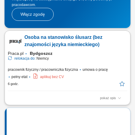
pracodawcom.
Włącz zgodę
Osoba na stanowisko ślusarz (bez
znajomości języka niemieckiego)
Praca.pl
Bydgoszcz
relokacja do:
Niemcy
pracownik fizyczny / pracowniczka fizyczna
umowa o pracę
pełny etat
aplikuj bez CV
6 godz.
pokaż opis
Zadania Realizacja prac montażowych wewnątrz modułów
przeznaczonych dla ciągników siodłowych. Wykonywanie końcowych
czynności wykończeniowych w elementach zabudowy. Dbałość o
precyzyjne osadzenie komponentów wyposażenia.