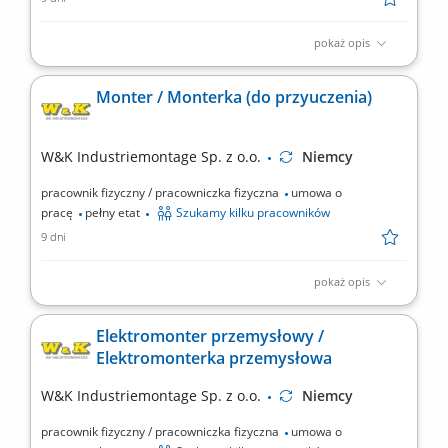
pokaż opis
Miejsce pracy: wszystkie kraje europejskie (system rotacyjny)
Twoje zadania: montaż mechaniczny urządzeń przemysłowych
Monter / Monterka (do przyuczenia)
na podstawie rysunku technicznego, montaż elementów
pneumatyki, sterowania, czujników, itp., uruchamianie gotowych
maszyn i urządzeń, serwis mechaniczny oraz testowanie...
W&K Industriemontage Sp. z o.o.
Niemcy
pracownik fizyczny / pracowniczka fizyczna
umowa o
pracę
pełny etat
Szukamy kilku pracowników
9 dni
pokaż opis
Miejsce pracy: wszystkie kraje europejskie (system rotacyjny)
Będziesz wykonywał/a: prace monterskie, mechaniczne,
Elektromonter przemysłowy /
ślusarskie zgodnie z dokumentacją techniczną, instalacje
Elektromonterka przemysłowa
elementów pneumatyki, sterowania, czujników, itp., montaże linii
i maszyn przemysłowych dla wszystkich branż, prace...
W&K Industriemontage Sp. z o.o.
Niemcy
pracownik fizyczny / pracowniczka fizyczna
umowa o