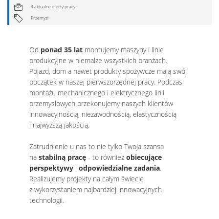
4 aktualne oferty pracy
Przemysł
Od
ponad 35 lat
montujemy maszyny i linie
produkcyjne w niemalże wszystkich branżach.
Pojazd, dom a nawet produkty spożywcze mają swój
początek w naszej pierwszorzędnej pracy. Podczas
montażu mechanicznego i elektrycznego linii
przemysłowych przekonujemy naszych klientów
innowacyjnością, niezawodnością, elastycznością
i najwyższą jakością.
Zatrudnienie u nas to nie tylko Twoja szansa
na
stabilną pracę
- to również
obiecujące
perspektywy
i
odpowiedzialne zadania
.
Realizujemy projekty na całym świecie
z wykorzystaniem najbardziej innowacyjnych
technologii.