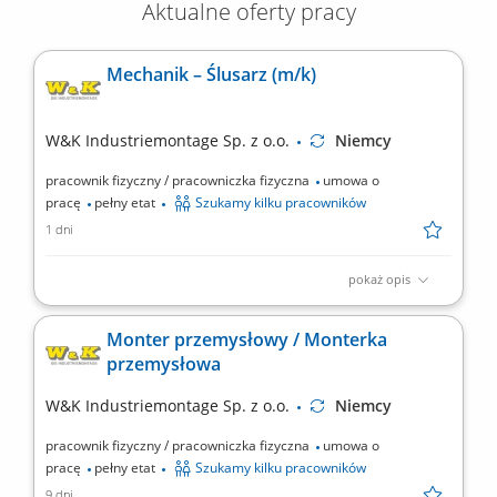
Aktualne oferty pracy
Mechanik – Ślusarz (m/k)
W&K Industriemontage Sp. z o.o.
Niemcy
pracownik fizyczny / pracowniczka fizyczna
umowa o
pracę
pełny etat
Szukamy kilku pracowników
1 dni
pokaż opis
Miejsce pracy: wszystkie kraje europejskie (system rotacyjny)
Twoje zadania: montaż mechaniczny maszyn
Monter przemysłowy / Monterka
specjalistycznych/przemysłowych na podstawie rysunku
przemysłowa
technicznego, montaż budowanych konstrukcji maszyn i
urządzeń, serwis mechaniczny oraz testowanie maszyn i
W&K Industriemontage Sp. z o.o.
Niemcy
urządzeń, tworzenie...
pracownik fizyczny / pracowniczka fizyczna
umowa o
pracę
pełny etat
Szukamy kilku pracowników
9 dni