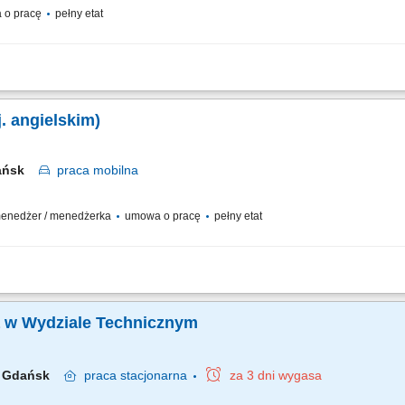
 o pracę
pełny etat
cie biurowe i kancelaryjne Dziekana oraz Prodziekanów. Koordynacja wydarzeń i
ostkami GUMed. Prowadzenie baz danych, archiwizacji oraz aktualizowanie serwisu 
. angielskim)
ańsk
praca
mobilna
 / menedżer / menedżerka
umowa o pracę
pełny etat
roduktów i usług dla uczelni wyższych, zarówno w Polsce jak i za granicą, w tym
ktywne poszukiwanie oraz pozyskiwanie nowych klientów, budowanie długotrwałych 
ka w Wydziale Technicznym
Gdańsk
praca
stacjonarna
za 3 dni wygasa