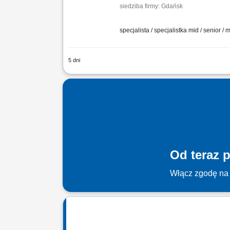
siedziba firmy: Gdańsk
specjalista / specjalistka mid / senior
5 dni
Zakres obowiązków: Aktywna sprzedaż p
wdrożeniowych dla uczelni wyższych, a
Od teraz p
Włącz zgodę na 