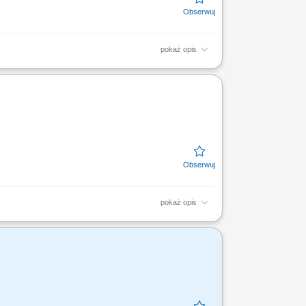
pokaż opis
 uroczystości na Wydziale Lekarskim.
Extranet. Dbanie o...
pokaż opis
: aktywna sprzedaż oprogramowania i usług
relacji,...