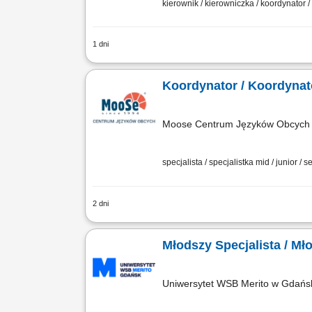
kierownik / kierowniczka / koordynator 
1 dni
Obowiązki: Koordynowanie całego pro
warunków współpracy. Kontrola dokumen
Koordynator / Koordynat
Moose Centrum Języków Obcych M
specjalista / specjalistka mid / junior / s
2 dni
Opis stanowiska: Nadzór nad sprawną o
bieżących spraw administracyjnych. Db
Młodszy Specjalista / M
Uniwersytet WSB Merito w Gdańs