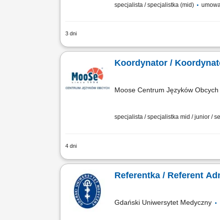
specjalista / specjalistka (mid)
umowa
3 dni
Zakres obowiązków: Prowadzenie obsług
Organizacja i koordynacja uroczystości
Koordynator / Koordynat
Moose Centrum Języków Obcych M
specjalista / specjalistka mid / junior / s
4 dni
Opis stanowiska: Organizowanie i koor
sprawny przepływ informacji oraz prawi
Referentka / Referent A
Gdański Uniwersytet Medyczny