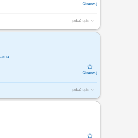
pokaż opis
łuchaczami i prowadzącymi zajęcia,
nych zaliczeń...
)
narna
pokaż opis
ktywy Wodnej, w tym współpraca z
czy, uczestnictwo w realizacji zadań z...