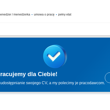
 / menedżer / menedżerka
umowa o pracę
pełny etat
roduktów i usług dla uczelni wyższych, zarówno w Polsce jak i za granicą, w tym
ktywne poszukiwanie oraz pozyskiwanie nowych klientów, budowanie długotrwałych 
racujemy dla Ciebie!
udostępnianie swojego CV, a my polecimy je pracodawcom.