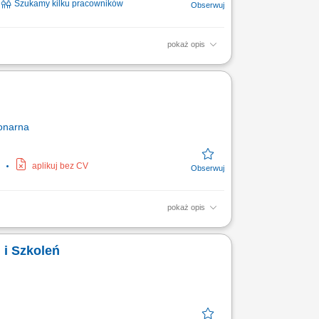
Szukamy kilku pracowników
pokaż opis
 podwykonawców, negocjowanie umów i
do uzyskania pozwolenia na...
onarna
aplikuj bez CV
pokaż opis
ordynacja działań operacyjnych. Obsługa
rmy w...
 i Szkoleń