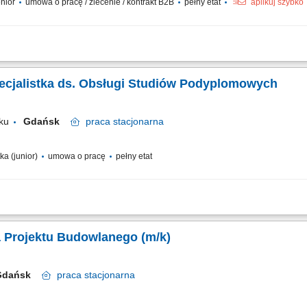
enior
umowa o pracę / zlecenie / kontrakt B2B
pełny etat
aplikuj szybko
brze zorganizowaną; sprawnie obsługujesz komputer (Word, Excel, Internet) chara
 i wyzwań; jesteś przedsiębiorczy, wykazujesz inicjatywę; dodatkowym atutem będzi
pecjalistka ds. Obsługi Studiów Podyplomowych
ku
Gdańsk
praca
stacjonarna
ka (junior)
umowa o pracę
pełny etat
uchaczy oraz wykładowców i nadzór nad przebiegiem zajęć; Prowadzenie i digital
 oraz informowanie o egzaminach dyplomowych; Koordynowanie testów, zaliczeń,
Kierownik / Kierowniczka Projektu Budowlanego (m/k)
Gdańsk
praca
stacjonarna