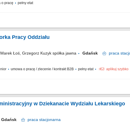
 o pracę
pełny etat
i kancelaryjno-biurowej władz wydziału. Współpraca z kadry dydaktyczną oraz je
 wydziałowych (immatrykulacje, dyplomatoria). Obsługa systemów uczelnianych (eDz
orka Pracy Oddziału
arek Łoś, Grzegorz Kuzyk spółka jawna
Gdańsk
praca
stacj
enior
umowa o pracę / zlecenie / kontrakt B2B
pełny etat
aplikuj szybko
dynowanie bieżącej pracy oddziału. Wsparcie w realizacji codziennych zadań opera
dłową organizację pracy. Współpraca z zespołem oraz dbanie o wysoką jakość obsł
dministracyjny w Dziekanacie Wydziału Lekarskiego
Gdańsk
praca
stacjonarna