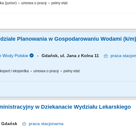
ka (junior)
umowa o pracę
pełny etat
isku: opieka nad słuchaczami i wykładowcami, prowadzenie bieżących spraw ze s
e słuchaczy o egzaminie dyplomowym, koordynowanie przeprowadzenia testów i in
Wydziale Planowania w Gospodarowaniu Wodami (k/m
 Wody Polskie
Gdańsk, ul. Jana z Kolna 11
praca
stacjo
 ekspert / ekspertka
umowa o pracę
pełny etat
POWIEDZIALNA ZA: udział w pracach związanych z wdrażaniem Ramowej Dyre
przy sporządzaniu aktualizacji planów gospodarowania wodami na obszarach dorze
dministracyjny w Dziekanacie Wydziału Lekarskiego
Gdańsk
praca
stacjonarna