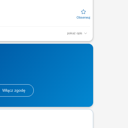
pokaż opis
: aktywna sprzedaż oprogramowania i usług
relacji,...
Włącz zgodę