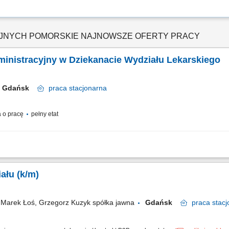
CYJNYCH POMORSKIE NAJNOWSZE OFERTY PRACY
dministracyjny w Dziekanacie Wydziału Lekarskiego
Gdańsk
praca
stacjonarna
 o pracę
pełny etat
-ekonomiczna Wymiar czasu pracy: pełny etat Zatrudnienie na umowę o pracę
 kancelaryjno-biurowa Dziekana i Prodziekanów, współpraca z nauczycielami d
Koordynator Pracy Oddziału (k/m)
arek Łoś, Grzegorz Kuzyk spółka jawna
Gdańsk
praca
stacj