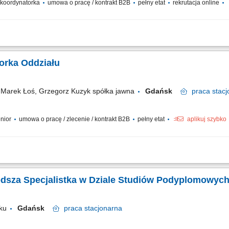
/ koordynatorka
umowa o pracę / kontrakt B2B
pełny etat
rekrutacja online
cesu budowy od przygotowania po zakończenie inwestycji. Poszukiwanie i wybór
tacji technicznej, formalnej i prawnej. Opracowanie i kompletowanie materiałów 
orka Oddziału
arek Łoś, Grzegorz Kuzyk spółka jawna
Gdańsk
praca
stacj
enior
umowa o pracę / zlecenie / kontrakt B2B
pełny etat
aplikuj szybko
rganizacją pracy oddziału. Wsparcie zespołu w codziennych obowiązkach oraz ko
anie o prawidłową komunikację wewnątrz oddziału. Współpraca z innymi działami fi
łodsza Specjalistka w Dziale Studiów Podyplomowych
ku
Gdańsk
praca
stacjonarna