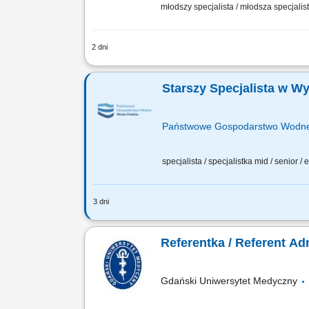
młodszy specjalista / młodsza specjalist
2 dni
Główne zadania realizowane na stanow
wystawianie zaświadczeń, informowani
Starszy Specjalista w 
Państwowe Gospodarstwo Wodne
specjalista / specjalistka mid / senior /
3 dni
OSOBA NA TYM STANOWISKU BĘDZIE OD
Krajowym Zarządem Gospodarki Wodnej 
Referentka / Referent A
Gdański Uniwersytet Medyczny