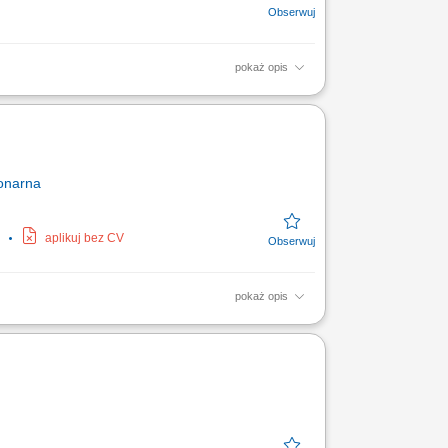
pokaż opis
dnostkami administracyjnymi uczelni.
iekanat, Extranet)...
onarna
aplikuj bez CV
pokaż opis
cyjnych i administracyjnych. Dbanie o
ugi....