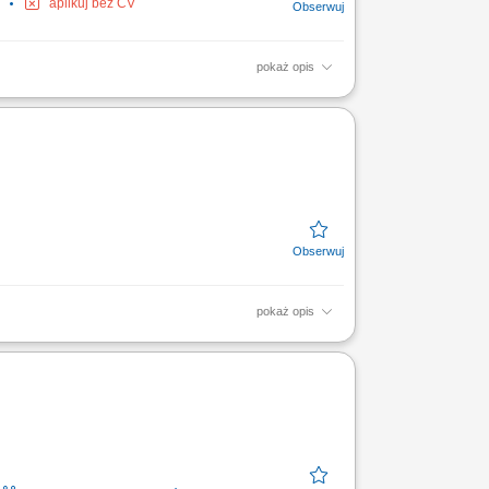
aplikuj bez CV
pokaż opis
kteryzuje Cię wysoka kultura osobista,
e...
pokaż opis
izacja akt osobowych słuchaczy w systemie
 obron oraz...