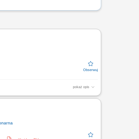
pokaż opis
 DO ZADAŃ OSOBY ZATRUDNIONEJ NA TYM
ydaktycznymi oraz jednostkami...
onarna