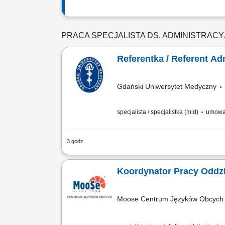
PRACA SPECJALISTA DS. ADMINISTRA
Referentka / Referent A
Gdański Uniwersytet Medyczny
specjalista / specjalistka (mid)
umowa
3 godz.
Grupa pracowników: administracyjno
STANOWISKU BĘDZIE NALEŻAŁO: obsługa
Moose Centrum Języków Obcych M