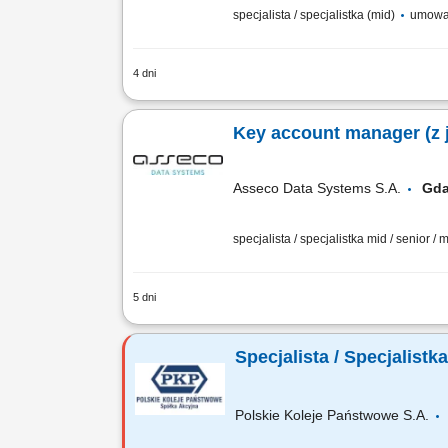
specjalista / specjalistka (mid)
umowa
4 dni
Zakres obowiązków: Kompleksowe wspar
Bieżący kontakt z wykładowcami i jedn
Key account manager (z j
Asseco Data Systems S.A.
Gd
specjalista / specjalistka mid / senior
5 dni
Zakres obowiązków: Aktywna sprzedaż p
wdrożeniowych dla uczelni wyższych, a
Specjalista / Specjalist
Polskie Koleje Państwowe S.A.