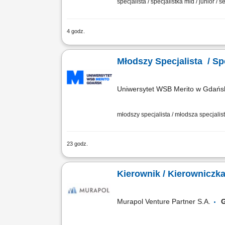
specjalista / specjalistka mid / junior / s
4 godz.
JEŚLI: jesteś osobą komunikatywną i do
optymizm, uśmiech; nie boisz się pracy
Młodszy Specjalista / S
Uniwersytet WSB Merito w Gdańs
młodszy specjalista / młodsza specjalist
23 godz.
Zakres obowiązków: Bieżąca obsługa sł
wewnętrznym; Wystawianie zaświadczeń
Murapol Venture Partner S.A.