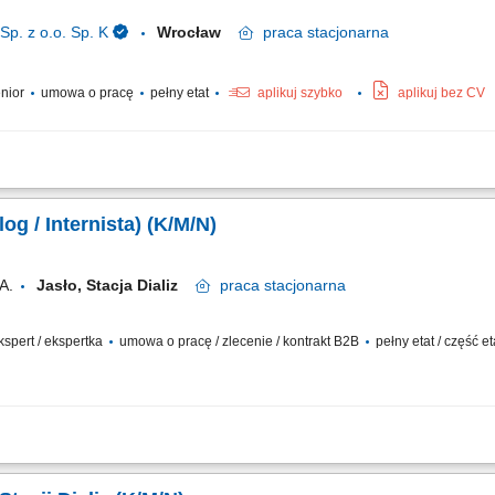
. z o.o. Sp. K
Wrocław
praca
stacjonarna
enior
umowa o pracę
pełny etat
aplikuj szybko
aplikuj bez CV
epcji nieruchomości komercyjnych. Tworzenie projektów wynajmu dla potencjalny
wania pozwoleń budowlanych. Kontakt z urzędami i współpraca z biurami architek
og / Internista) (K/M/N)
A.
Jasło, Stacja Dializ
praca
stacjonarna
ekspert / ekspertka
umowa o pracę / zlecenie / kontrakt B2B
pełny etat / część e
eczenie pacjentów z niewydolnością nerek oraz prowadzenie terapii nerkozastępcz
ów leczenia. Współpraca z interdyscyplinarnym zespołem medycznym i wspieranie p