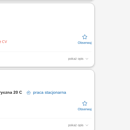
ng office documents. Assisting in scheduling
Ordering and...
ez CV
pokaż opis
ów sprzedanych i zużytych do produkcji;
abryczna 20 C
praca
stacjonarna
pokaż opis