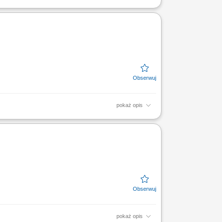
 sprzedażową przy wsparciu opiekuna
któw i usług,...
pokaż opis
ką opiekuna wdrożenia oraz zespołu,
zanie do...
pokaż opis