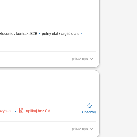
lecenie / kontrakt B2B
pełny etat / część etatu
pokaż opis
izowanych; Wdrażanie i kontrola procedur
wysokiej jakości...
 szybko
aplikuj bez CV
pokaż opis