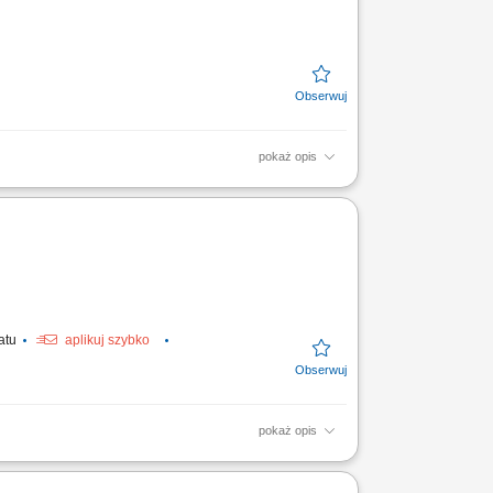
pokaż opis
ch najemców. Przygotowanie wizualizacji i
tonicznymi....
tatu
aplikuj szybko
pokaż opis
ych. Przygotowywanie chorych do procedur
acjentów w...