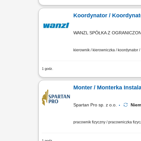
Opis stanowiska Kompleksowe wsparcie 
mailowej. Planowanie i organizacja pod
Koordynator / Koordyna
WANZL SPÓŁKA Z OGRANICZO
kierownik / kierowniczka / koordynator 
1 godz.
Zakres obowiązków: Przyjmowanie, weryf
podwykonawców. Konfiguracja urządzeń e
Monter / Monterka Instal
Spartan Pro sp. z o.o.
Niem
pracownik fizyczny / pracowniczka fizy
1 godz.