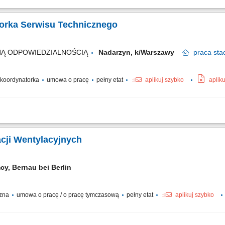
administracyjne Dyrekcji w codziennej organizacji pracy. Zarządzanie kalendarz
róży służbowych, rezerwacja transportu, noclegów oraz rozliczanie delegacji. Przy
torka Serwisu Technicznego
NĄ ODPOWIEDZIALNOŚCIĄ
Nadarzyn, k/Warszawy
praca
sta
/ koordynatorka
umowa o pracę
pełny etat
aplikuj szybko
aplik
ikacja oraz rejestracja zgłoszeń serwisowych w systemie. Telefoniczne wsparcie t
lektronicznych oraz systemów kontroli wejścia i wyjścia. Zamawianie części zami
acji Wentylacyjnych
cy, Bernau bei Berlin
czna
umowa o pracę / o pracę tymczasową
pełny etat
aplikuj szybko