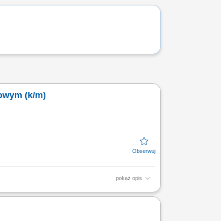
owym (k/m)
pokaż opis
Brytanią; Sprawowanie nadzoru nad
 się do międzynarodowych...