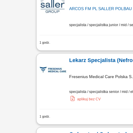
ARCOS FM PL SALLER POLBAU Sp
specjalista / specjalistka junior / mid / s
1 godz.
Zakres obowiązków: Projektowanie konc
rzutów 3D. Wspomaganie procesu uzyski
Lekarz Specjalista (Nefrol
Fresenius Medical Care Polska S.
specjalista / specjalistka senior / mid / 
aplikuj bez CV
1 godz.
Zadania: Diagnostyka, profilaktyka i l
transplantacyjnych i koordynacja plan