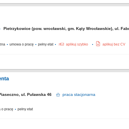
e należało: Naprawa urządzeń, Diagnozowanie, kwalifikacja sprzętu elektroniczn
ów technicznych, Raportowanie pracy w systemie IT.
Pietrzykowice (pow. wrocławski, gm. Kąty Wrocławskie), ul. F
czna
umowa o pracę
pełny etat
aplikuj szybko
aplikuj bez CV
anie nieprawidłowości w działaniu aparatury elektronicznej i mechanicznej. Wy
pecyfikacją techniczną. Rozwiązywanie nieszablonowych problemów technicznych p
enta
Piaseczno, ul. Puławska 46
praca
stacjonarna
 o pracę
pełny etat