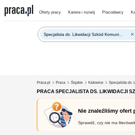
Oferty pracy
Kariera i rozwój
Pracodawcy
Ka
Specjalista ds. Likwidacji Szkód Komunikacyjnych
Praca.pl
Praca
Śląskie
Katowice
Specjalista ds.
PRACA SPECJALISTA DS. LIKWIDACJI
Nie znaleźliśmy ofert
Sprawdź, czy nie ma literówe