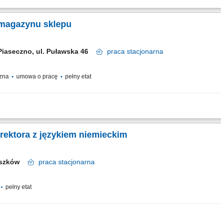
m: przez pierwsze 4 miesiące będziesz pracować na dziale oraz zdobywać wiedzę
i doradztwo: będziesz sprzedawać i doradzać klientom w wyborze najlepszych produ
 magazynu sklepu
Piaseczno, ul. Puławska 46
praca
stacjonarna
czna
umowa o pracę
pełny etat
m: przez pierwsze 4 miesiące będziesz zdobywać wiedzę i doświadczenie pod opie
rzygotujesz zamówienia dla klientów, zadbasz o ich terminowe wydanie lub przeka
rektora z językiem niemieckim
uszków
praca
stacjonarna
pełny etat