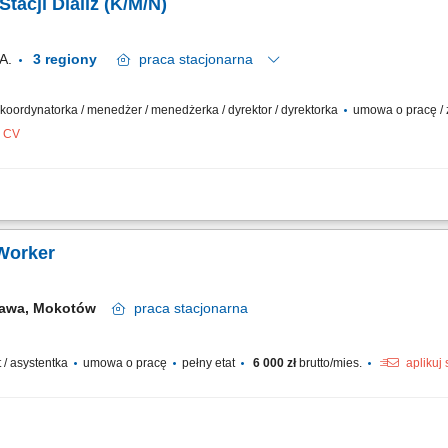
tacji Dializ (K/M/N)
A.
3 regiony
praca
stacjonarna
/ koordynatorka / menedżer / menedżerka / dyrektor / dyrektorka
umowa o pracę / z
z CV
cji dializ oraz zespołu medycznego; Nadzór nad procesem leczenia pacjentów dial
frologii; Współpraca z personelem medycznym i technicznym w celu zapewnienia 
 Worker
zawa, Mokotów
praca
stacjonarna
t / asystentka
umowa o pracę
pełny etat
6 000 zł
brutto/mies.
aplikuj