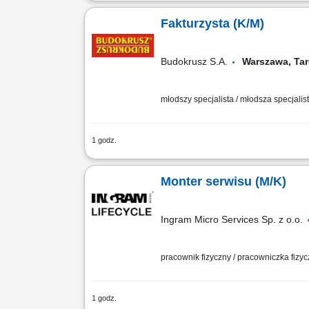
Responsibilities: Answering and directi
meetings, appointments, and managing c
Fakturzysta (K/M)
Budokrusz S.A.
Warszawa, T
młodszy specjalista / młodsza specjalist
1 godz.
Twój zakres obowiązków sporządzanie 
przygotowywanie dokumentów do wystaw
Monter serwisu (M/K)
Ingram Micro Services Sp. z o.o.
pracownik fizyczny / pracowniczka fizy
1 godz.