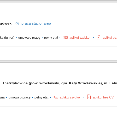
ng phone calls, emails, and other communications. Filing, organizing, and maintaini
alendars. Performing data entry tasks, updating records, and generating reports. 
argówek
praca
stacjonarna
ka (junior)
umowa o pracę
pełny etat
aplikuj szybko
aplikuj b
raportów przychodowych; prowadzenie kartotek magazynowych; rozliczanie surowc
iania faktur;
Pietrzykowice (pow. wrocławski, gm. Kąty Wrocławskie), ul. F
czna
umowa o pracę
pełny etat
aplikuj szybko
aplikuj bez CV