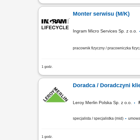
Do głównych zadań na stanowisku będzi
różnorodność), Rozwiązywanie problem
Monter serwisu (M/K)
Ingram Micro Services Sp. z o.o.
pracownik fizyczny / pracowniczka fizy
1 godz.
Opis stanowiska Samodzielne diagnozow
zróżnicowanych urządzeń zgodnie ze s
Doradca / Doradczyni kli
Leroy Merlin Polska Sp. z o.o.
specjalista / specjalistka (mid)
umowa
1 godz.