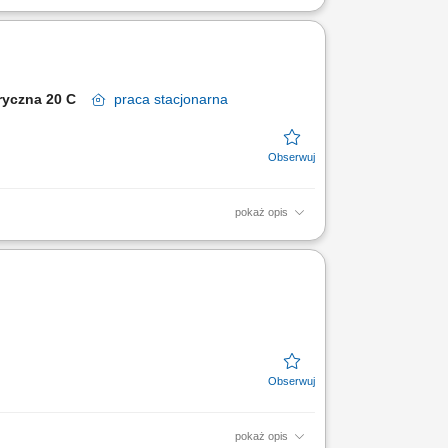
ego i elektrotechnicznego (duża
abryczna 20 C
praca
stacjonarna
pokaż opis
konywanie napraw i regeneracja
owstających w trakcie...
pokaż opis