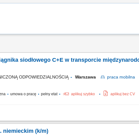
iągnika siodłowego C+E w transporcie międzynarod
NICZONĄ ODPOWIEDZIALNOŚCIĄ
Warszawa
praca
mobilna
czna
umowa o pracę
pełny etat
aplikuj szybko
aplikuj bez CV
towarowych ciągnikiem siodłowym z naczepą na trasach między Polską a Wielką 
pieczeniem ładunków podczas operacji logistycznych; Rygorystyczne stosowanie
j. niemieckim (k/m)