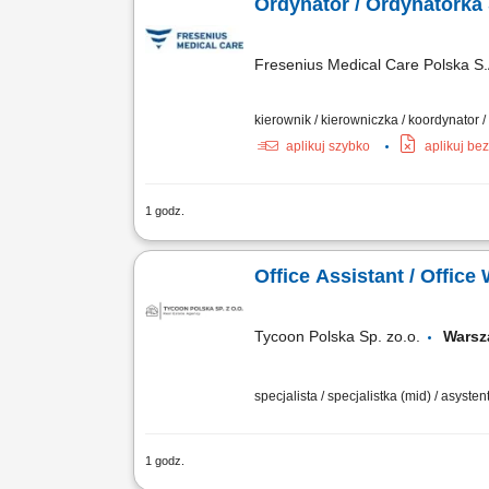
Ordynator / Ordynatorka S
Fresenius Medical Care Polska S.
kierownik / kierowniczka / koordynator 
aplikuj szybko
aplikuj be
1 godz.
Opis stanowiska Zarządzanie pracą sta
medycznych zgodnych ze standardami ne
Office Assistant / Office
Tycoon Polska Sp. zo.o.
Wars
specjalista / specjalistka (mid) / asysten
1 godz.