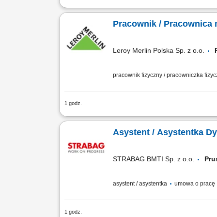
Co będziesz robić? Twój start z Buddy
wdrożenia i zespołu, Aktywna sprzedaż 
Pracownik / Pracownica
Leroy Merlin Polska Sp. z o.o.
pracownik fizyczny / pracowniczka fizy
1 godz.
Co będziesz robić? Twój start z Buddy
Realizacja zamówień: skompletujesz i p
Asystent / Asystentka Dy
STRABAG BMTI Sp. z o.o.
Pr
asystent / asystentka
umowa o pracę
1 godz.