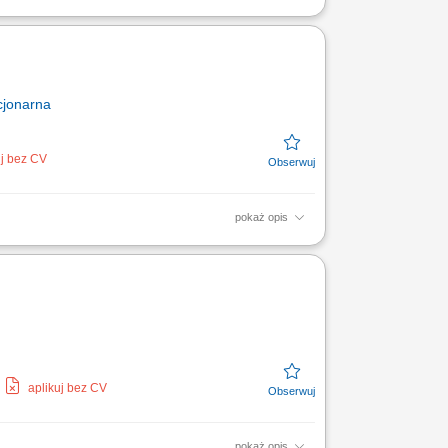
em oraz bieżącą obsługą korespondencji
gotowywanie i...
cjonarna
uj bez CV
pokaż opis
echniczne dla klientów, serwisantów i
ennych i...
aplikuj bez CV
pokaż opis