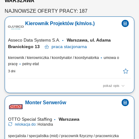
WARSZAWA
NAJNOWSZE OFERTY PRACY: 187
Kierownik Projektów (k/m/os.)
Asseco Data Systems S.A.
Warszawa, ul. Adama
Branickiego 13
praca
stacjonarna
kierownik / kierowniczka / koordynator / koordynatorka
umowa o
pracę
pełny etat
3 dni
pokaż opis
Zadania: samodzielne, skuteczne i kompleksowe zarządzanie
projektem (dokumentacja, zakres, budżet, zasoby, ryzyka),
Monter Serwerów
odpowiedzialność za opracowanie harmonogramu realizacji projektu i
wdrażanie planu działań, reprezentowanie Firmy wobec klienta,
podwykonawców, instytucji zewnętrznych,...
OTTO Special Staffing
Warszawa
relokacja do:
Holandia
specjalista / specjalistka (mid) / pracownik fizyczny / pracowniczka