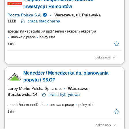
systemów. Administrowanie, optymalizacja oraz wdrażanie
zaawansowanych systemów ochronnych, w tym zapór sieciowych Next-
Inwestycji i Remontów
Gen, narzędzi klasy EDR oraz systemów...
Poczta Polska S.A.
Warszawa, ul. Puławska
111b
praca
stacjonarna
specjalista / specjalistka mid / senior / ekspert / ekspertka
umowa o pracę
pełny etat
1 dni
pokaż opis
Miejsce pracy: Warszawa ul. Puławska 111b Rodzaj zatrudnienia:
umowa o pracę, pełen etat, praca stacjonarna Twoje zadania: udział w
Menedżer / Menedżerka ds. planowania
konstruowaniu rocznych i wieloletnich planów inwestycyjnych i
remontowych, techniczna ocena budynków i terenów wraz z
popytu i S&OP
infrastrukturą w zakresie funkcjonowania i...
Leroy Merlin Polska Sp. z o.o.
Warszawa,
Burakowska 14
praca
hybrydowa
menedżer / menedżerka
umowa o pracę
pełny etat
1 dni
pokaż opis