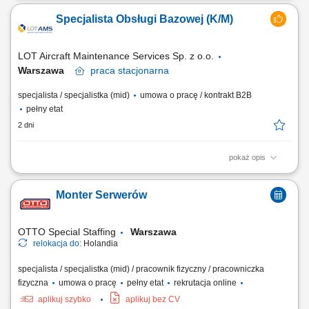
– od etapu koncepcji do wdrożenia do produkcji seryjnej, planowanie
Specjalista Obsługi Bazowej (K/M)
harmonogramów, budżetów oraz monitorowanie realizacji założeń
projektowych, koordynowanie pracy zespołów R&D, jakości, produkcji,
prototypowania i...
LOT Aircraft Maintenance Services Sp. z o.o.
Warszawa
praca
stacjonarna
specjalista / specjalistka (mid)
umowa o pracę / kontrakt B2B
pełny etat
2 dni
pokaż opis
Obowiązki na stanowisku Obsługa reklamacji związanych z
dokumentacją techniczną oraz obrotem części lotniczych. Wsparcie
Monter Serwerów
procesów planowania oraz kontroli produkcji w obszarze obsługi
bazowej. Kontrola i analiza usterek powstałych w trakcie obsługi
technicznej statków powietrznych w...
OTTO Special Staffing
Warszawa
relokacja do:
Holandia
specjalista / specjalistka (mid) / pracownik fizyczny / pracowniczka
fizyczna
umowa o pracę
pełny etat
rekrutacja online
aplikuj szybko
aplikuj bez CV