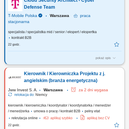
Cloud Security Architect - Cyber
firm w terenie, sygnały zakupowe (nowa hala, nowy oddział, rekrutacja
informatyka), polecenia od obecnych klientów i od lokalnych firm IT;
Defense Team
Wizje lokalne i zbieranie...
T-Mobile Polska
Warszawa
praca
stacjonarna
specjalista / specjalistka mid / senior / ekspert / ekspertka
kontrakt B2B
22 godz.
pokaż opis
Zadania, które na Ciebie czekają: Projektowanie bezpiecznej
architektury dla usług i systemów chmurowych. Weryfikacja zgodności
Kierownik / Kierowniczka Projektu z j.
rozwiązań z wymaganiami bezpieczeństwa i regulacjami. Udział w
projektach transformacyjnych i migracjach do chmury. Współpraca z
angielskim (branża energetyczna)
zespołami architektury,...
Jww Invest S. A.
Warszawa
za 2 dni wygasa
relokacja do:
Niemcy
kierownik / kierowniczka / koordynator / koordynatorka / menedżer
/ menedżerka
umowa o pracę / kontrakt B2B
pełny etat
rekrutacja online
aplikuj szybko
aplikuj bez CV
22 godz.