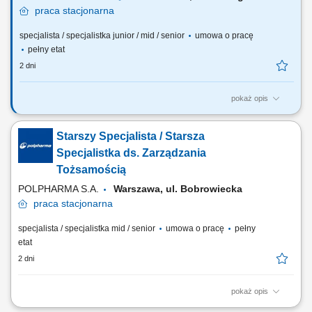
praca
stacjonarna
specjalista / specjalistka junior / mid / senior
umowa o pracę
pełny etat
2 dni
pokaż opis
Jakie będą Twoje obowiązki? sprawdzanie dokumentacji
powykonawczej wybudowanej sieci wodociągowej oraz wszystkich
Starszy Specjalista / Starsza
dokumentów, które są podstawą do przyjęcia do eksploatacji i na
majątek Spółki; uzgadnianie i prowadzenie korespondencji w zakresie
Specjalistka ds. Zarządzania
rozwiązań kolizji istniejącej sieci...
Tożsamością
POLPHARMA S.A.
Warszawa, ul. Bobrowiecka
praca
stacjonarna
specjalista / specjalistka mid / senior
umowa o pracę
pełny
etat
2 dni
pokaż opis
Na tym stanowisku będziesz projektować i optymalizować procesy