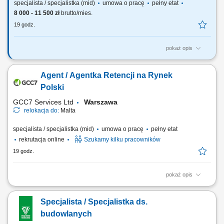
specjalista / specjalistka (mid)
umowa o pracę
pełny etat
8 000 - 11 500 zł
brutto/mies.
19 godz.
pokaż opis
Do zadań osoby na tym stanowisku (ramowy zakres czynności) należeć
będzie: Monitorowanie i obsługa incydentów bezpieczeństwa (SOC)
Agent / Agentka Retencji na Rynek
Monitorowanie, analiza i korelacja zdarzeń bezpieczeństwa
teleinformatycznego z wykorzystaniem systemów klasy SIEM,
Polski
EDR/XDR, SOAR oraz innych narzędzi...
GCC7 Services Ltd
Warszawa
relokacja do:
Malta
specjalista / specjalistka (mid)
umowa o pracę
pełny etat
rekrutacja online
Szukamy kilku pracowników
19 godz.
pokaż opis
ZAKRES OBOWIĄZKÓW: Aktywny kontakt telefoniczny z klientami
zainteresowanymi naszymi produktami; Budowanie i poszerzanie
Specjalista / Specjalistka ds.
portfolio; Sprzedaż usług związanych z finansami, w tym szkoleń z
zakresu edukacji finansowej; Budowanie relacji długotrwałych z
budowlanych
naszymi klientami. CZEGO WYMAGAMY: Kontakt...