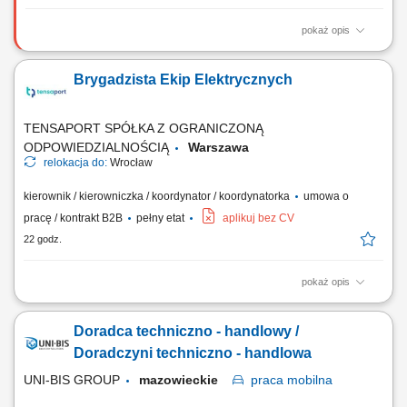
pokaż opis
Miejsce pracy: Projekty zarówno polskie jak i międzynarodowe Zakres
obowiązków: Kompleksowe zarządzanie realizacją kontraktów w
Brygadzista Ekip Elektrycznych
sektorze energetycznym. Koordynowanie pracy zespołów
wykonawczych oraz podwykonawców. Planowanie harmonogramów i
nadzorowanie przebiegu prac zgodnie z...
TENSAPORT SPÓŁKA Z OGRANICZONĄ
ODPOWIEDZIALNOŚCIĄ
Warszawa
relokacja do:
Wrocław
kierownik / kierowniczka / koordynator / koordynatorka
umowa o
pracę / kontrakt B2B
pełny etat
aplikuj bez CV
22 godz.
pokaż opis
Zakres zadań: Zarządzanie grupą pracowników i organizacja ich pracy;
Nadzór nad realizacją prac w sieciach nN/SN zgodnie z dokumentacją
Doradca techniczno - handlowy /
techniczną, harmonogramami oraz wymaganiami; Kontrola jakości i
zgodności wykonywanych robót; Przestrzeganie wyznaczników w
Doradczyni techniczno - handlowa
zakresie kontroli jakości i...
UNI-BIS GROUP
mazowieckie
praca
mobilna