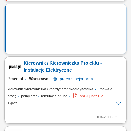
Prowadzenie i realizacja projektów technicznych; Opracowywanie,
aktualizowanie i optymalizowanie procesów oraz tematyki
egzaminacyjnej; Tworzenie dokumentacji procesowej, instrukcji,
regulaminów i materiałów szkoleniowych; Koordynowanie pracy
egzaminatorów oraz współpraca z ośrodkami...
Kierownik / Kierowniczka Projektu -
Instalacje Elektryczne
Praca.pl
Warszawa
praca
stacjonarna
kierownik / kierowniczka / koordynator / koordynatorka
umowa o
pracę
pełny etat
rekrutacja online
aplikuj bez CV
1 godz.
pokaż opis
Zakres obowiązków: Koordynowanie pracy zespołów projektowych oraz
podwykonawców realizujących inwestycje. Udział w spotkaniach z