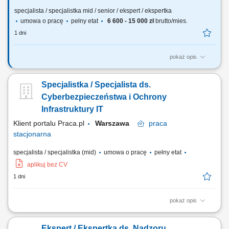
specjalista / specjalistka mid / senior / ekspert / ekspertka
umowa o pracę
pełny etat
6 600 - 15 000 zł
brutto/mies.
1 dni
pokaż opis
Jakie będą Twoje obowiązki? wykonywanie operacji VLOS/BVLOS;
bieżąca konserwacja, nadzór techniczny i rozwój BSP;
Specjalistka / Specjalista ds.
przygotowywanie lotów pod względem formalnym i prawnym;
utrzymywanie sprzętu w stałej zdatności do lotu; nadzorowanie i
Cyberbezpieczeństwa i Ochrony
kontrola prawidłowej realizacji usługi w zakresie...
Infrastruktury IT
Klient portalu Praca.pl
Warszawa
praca
stacjonarna
specjalista / specjalistka (mid)
umowa o pracę
pełny etat
aplikuj bez CV
1 dni
pokaż opis
Nieustanny monitoring integralności sieci, aplikacji oraz środowisk
chmurowych pod kątem wykrywania anomalii oraz prób naruszenia
Ekspert / Ekspertka ds. Nadzoru