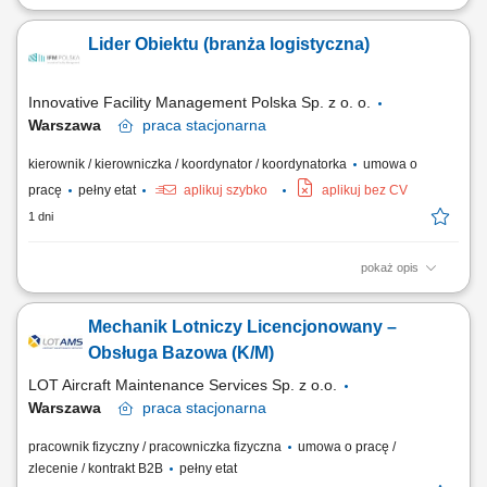
Jakie zadania na Ciebie czekają? Gwarantowanie prawidłowego
przebiegu procesu prognozowania sprzedaży; Wdrażanie,
Lider Obiektu (branża logistyczna)
usprawnianie i kontrolowanie prawidłowego przebiegu procesu
planowania operacji i sprzedaży (S&OP) Współpraca z głównymi
partnerami biznesowymi (Centrala Zakupów, Marketing,...
Innovative Facility Management Polska Sp. z o. o.
Warszawa
praca
stacjonarna
kierownik / kierowniczka / koordynator / koordynatorka
umowa o
pracę
pełny etat
aplikuj szybko
aplikuj bez CV
1 dni
pokaż opis
Opis stanowiska: planowanie i realizacja przeglądów zgodnie z
rocznym harmonogramem; praca wraz z technikiem i organizacja pracy
Mechanik Lotniczy Licencjonowany –
Zespołu oraz podwykonawców w celu zapewnienia najlepszej jakości
serwisu; ciągłe doskonalenie jakości realizacji usług poprzez wymianę
Obsługa Bazowa (K/M)
doświadczeń i wdrażanie...
LOT Aircraft Maintenance Services Sp. z o.o.
Warszawa
praca
stacjonarna
pracownik fizyczny / pracowniczka fizyczna
umowa o pracę /
zlecenie / kontrakt B2B
pełny etat