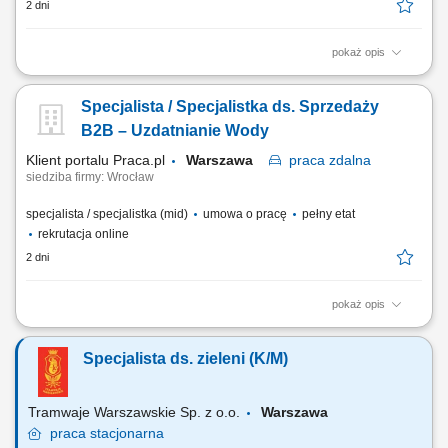
2 dni
pokaż opis
Opis stanowiska: Do głównych zadań będzie należało poszukiwanie i
budowanie trwałych relacji z instalatorami i serwisantami instalacji
Specjalista / Specjalistka ds. Sprzedaży
chłodniczych. Doradztwo oraz samodzielny dobór i konfiguracja
komponentów chłodniczych odpowiadających zapotrzebowaniu
B2B – Uzdatnianie Wody
Klientów.
Klient portalu Praca.pl
Warszawa
praca
zdalna
siedziba firmy: Wrocław
specjalista / specjalistka (mid)
umowa o pracę
pełny etat
rekrutacja online
2 dni
pokaż opis
aktywne pozyskiwanie nowych klientów B2B i rozwijanie sieci
partnerów handlowych, utrzymywanie kontaktu z obecnymi klientami
Specjalista ds. zieleni​​ (K/M)​​​
oraz zapewnianie im wsparcia, prowadzenie negocjacji handlowych i
przygotowywanie ofert dopasowanych do potrzeb klientów, współpraca
z działem serwisowym w zakresie...
Tramwaje Warszawskie Sp. z o.o.
Warszawa
praca
stacjonarna