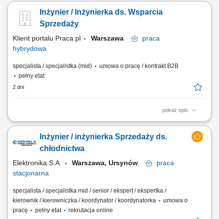
zarządzania tożsamością, wdrażać standardy bezpieczeństwa IAM oraz
Inżynier / Inżynierka ds. Wsparcia
doradzać dla nowych i istniejących systemów w firmie. Twój zakres
obowiązków: Projektowanie strategii modeli zarządzania dostępem.
Sprzedaży
Opracowywanie...
Klient portalu Praca.pl
Warszawa
praca
hybrydowa
specjalista / specjalistka (mid)
umowa o pracę / kontrakt B2B
pełny etat
2 dni
pokaż opis
Kalkulacja kosztów roboczogodzin, części, materiałów i usług
zewnętrznych dla zleceń MRO; Przygotowywanie pakietów ofertowych
Inżynier / inżynierka Sprzedaży ds.
oraz rejestracja zapytań RFQ i zamówień od klientów B2B; Współpraca
z działami technicznymi i planowania w zakresie terminów,
chłodnictwa
harmonogramów oraz...
Elektronika S.A.
Warszawa, Ursynów
praca
stacjonarna
specjalista / specjalistka mid / senior / ekspert / ekspertka /
kierownik / kierowniczka / koordynator / koordynatorka
umowa o
pracę
pełny etat
rekrutacja online