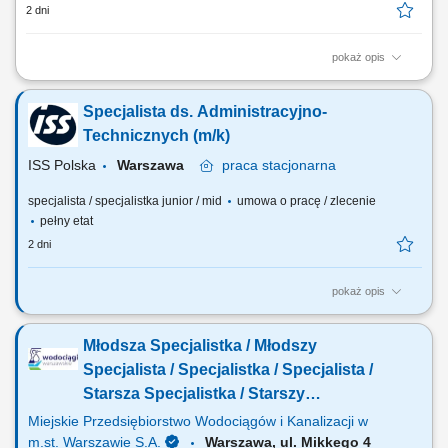
2 dni
pokaż opis
Praca w firmie oznacza pracę w szybko rozwijającej się,
międzynarodowej firmie technologicznej. Jesteś częścią dynamicznego
Specjalista ds. Administracyjno-
środowiska, w którym liczą się innowacje i rozwój. Jasne procesy i
praca zespołowa pomagają ludziom skutecznie współpracować. Masz
Technicznych (m/k)
wiele możliwości, by...
ISS Polska
Warszawa
praca
stacjonarna
specjalista / specjalistka junior / mid
umowa o pracę / zlecenie
pełny etat
2 dni
pokaż opis
Zakres obowiązków: Przygotowywanie przestrzeni do spotkań i
eventów zgodnie z wytycznymi (m.in. rozstawianie stołów, krzeseł,
Młodsza Specjalistka / Młodszy
flipchartów). Transport i relokacja mebli biurowych (stoły, krzesła,
kanapy) na terenie biura. Rezerwacja sal konferencyjnych dla
Specjalista / Specjalistka / Specjalista /
pracowników. Zapewnienie obsługi...
Starsza Specjalistka / Starszy
Specjalista ds. Inżynieryjno-
Miejskie Przedsiębiorstwo Wodociągów i Kanalizacji w
Technicznych (k/m/n)
m.st. Warszawie S.A.
Warszawa, ul. Mikkego 4