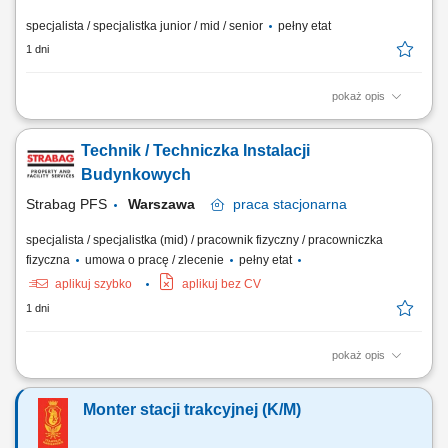
specjalista / specjalistka junior / mid / senior
pełny etat
1 dni
pokaż opis
Zakres obowiązków: przygotowanie planu realizacji kontraktu we
współpracy z Klientem, realizacja zatwierdzonego planu realizacji
Technik / Techniczka Instalacji
kontraktu, prowadzenie bieżącej korespondencji z Klientem,
prowadzenie rejestrów oraz archiwizacja przepływu informacji
Budynkowych
związanej z realizacją kontraktu,...
Strabag PFS
Warszawa
praca
stacjonarna
specjalista / specjalistka (mid) / pracownik fizyczny / pracowniczka
fizyczna
umowa o pracę / zlecenie
pełny etat
aplikuj szybko
aplikuj bez CV
1 dni
pokaż opis
Opis stanowiska Utrzymanie sprawności instalacji budynkowych:
elektrycznych, wentylacyjnych, klimatyzacyjnych i wodnych. Regularne
Monter stacji trakcyjnej (K/M)
przeglądy oraz konserwacja urządzeń technicznych. Usuwanie awarii i
bieżące reagowanie na zgłoszenia serwisowe. Współpraca z