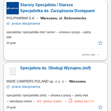
dokumentacją techniczną oraz standardami jakości, składanie
Starszy Specjalista / Starsza
podzespołów komputerowych i przygotowywanie urządzeń do dalszej
dystrybucji, realizacja zadań produkcyjnych zgodnie z harmonogramem
Specjalistka ds. Zarządzania Dostępami
i wymaganiami jakościowymi,...
POLPHARMA S.A.
Warszawa, ul. Bobrowiecka
praca
stacjonarna
specjalista / specjalistka mid / senior
umowa o pracę
pełny
etat
20 godz.
pokaż opis
Zakres obowiązków: Projektowanie i rozwijanie modeli zarządzania
tożsamością oraz dostępami użytkowników. Opracowywanie wymagań
Specjalista ds. Obsługi Wynajmu (m/f)
IAM dla nowych systemów i rozwiązań IT. Zarządzanie ryzykiem
związanym z segregacją uprawnień (SoD). Optymalizacja,
automatyzacja oraz nadzór nad...
INDIE CAMPERS POLAND sp. z o. o
Warszawa
praca
stacjonarna
specjalista / specjalistka (mid)
umowa o pracę
pełny etat
rekrutacja online
aplikuj szybko
aplikuj bez CV
20 godz.