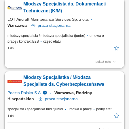
Młodszy Specjalista ds. Dokumentacji
zajęć Kierownictwa Departamentu. Organizacja zagranicznych podróży
służbowych Kierownictwa Departamentu. Obsługa interesantów,
Technicznej (K/M)
udzielanie informacji. Ewidencja /...
LOT Aircraft Maintenance Services Sp. z o.o.
Warszawa
praca
stacjonarna
młodszy specjalista / młodsza specjalistka (junior)
umowa o
pracę / kontrakt B2B
część etatu
1 dni
pokaż opis
Obowiązki: Porządkowanie, ewidencjonowanie i archiwizowanie
dokumentacji technicznej; Weryfikacja kompletności dokumentów oraz
Młodszy Specjalistka / Młodsza
wyjaśnianie ewentualnych braków; Skanowanie papierowych
dokumentów i przygotowywanie ich wersji cyfrowych; Sporządzanie
Specjalista ds. Cyberbezpieczeństwa
analiz oraz wykonywanie wydruków informacji...
Poczta Polska S.A.
Warszawa, Rodziny
Hiszpańskich​
praca
stacjonarna
specjalista / specjalistka mid / junior
umowa o pracę
pełny etat
1 dni