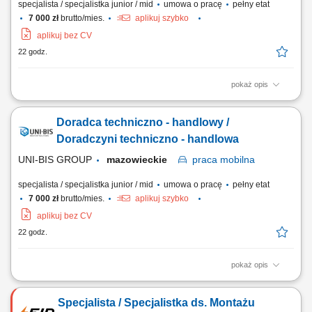
specjalista / specjalistka junior / mid
umowa o pracę
pełny etat
7 000 zł
brutto/mies.
aplikuj szybko
aplikuj bez CV
22 godz.
pokaż opis
Opis stanowiska: aktywne pozyskiwanie nowych klientów oraz
rozwijanie współpracy z obecnymi partnerami, doradztwo w zakresie
Doradca techniczno - handlowy /
doboru rozwiązań technicznych dopasowanych do potrzeb klienta,
prezentowanie oferty produktowej oraz prowadzenie spotkań
Doradczyni techniczno - handlowa
handlowych, budowanie i utrzymywanie...
UNI-BIS GROUP
mazowieckie
praca
mobilna
specjalista / specjalistka junior / mid
umowa o pracę
pełny etat
7 000 zł
brutto/mies.
aplikuj szybko
aplikuj bez CV
22 godz.
pokaż opis
Opis stanowiska: aktywne pozyskiwanie nowych klientów oraz
rozwijanie współpracy z obecnymi partnerami, doradztwo w zakresie
Specjalista / Specjalistka ds. Montażu
doboru rozwiązań technicznych dopasowanych do potrzeb klienta,