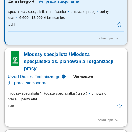
Zaruskiego 4
praca
stacjonarna
specjalista / specjalistka mid / senior
umowa o pracę
pełny
etat
6 600 - 12 000 zł
brutto/mies.
1 dni
pokaż opis
Jakie będą Twoje obowiązki? Realizacja zadań wynikających z ustawy
z dnia 24 sierpnia 1991 r. o ochronie przeciwpożarowej Art 2a
Młodszy specjalista / Młodsza
polegających na zapobieganiu powstawania i rozprzestrzeniania się
pożaru; Kontrola przestrzegania przeciwpożarowych wymagań
specjalistka ds. planowania i organizacji
techniczno-budowlanych,...
pracy
Urząd Dozoru Technicznego
Warszawa
praca
stacjonarna
młodszy specjalista / młodsza specjalistka (junior)
umowa o
pracę
pełny etat
1 dni
pokaż opis
Do Twoich zadań należeć będzie: Terminowe prowadzenie spraw
związanych z korespondencją Departamentu. Prowadzenie kalendarza