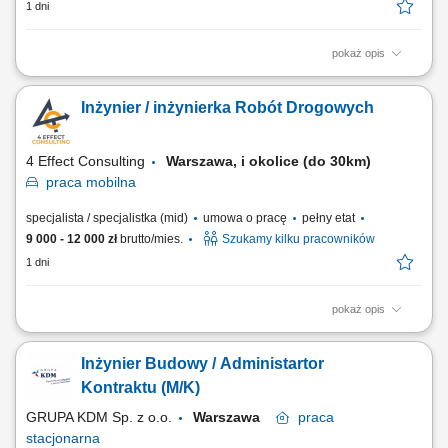
1 dni
pokaż opis
Opis stanowiska Wykonywanie przeglądów, inspekcji, napraw i
modyfikacji samolotów oraz ich komponentów; Diagnozowanie,
Inżynier / inżynierka Robót Drogowych
lokalizowanie i rozwiązywanie usterek technicznych; Zapewnienie
jakości i zgodności wykonywanych prac z procedurami i przepisami;
4 Effect Consulting
Warszawa, i okolice (do 30km)
praca
mobilna
specjalista / specjalistka (mid)
umowa o pracę
pełny etat
9 000 - 12 000 zł
brutto/mies.
Szukamy kilku pracowników
1 dni
pokaż opis
Miejsce pracy: Warszawa i okolice (do 30k) Opis stanowiska:
Koordynowanie bieżących prac na budowie we współpracy z
Inżynier Budowy / Administartor
projektantami, inwestorem oraz podwykonawcami. Nadzór nad
realizacją robót drogowych i ziemnych zgodnie z dokumentacją
Kontraktu (M/K)
projektową, harmonogramem oraz obowiązującymi...
GRUPA KDM Sp. z o.o.
Warszawa
praca
stacjonarna