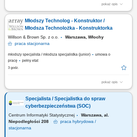
pokaż opis
Obowiązki na stanowisku: Przygotowanie dokumentacji na podstawie
otrzymanego zamówienia. Kontakt z Klientami. Analiza otrzymanych
Młodszy Technolog - Konstruktor /
zleceń. Weryfikacja poprawności dokumentacji wykonawczej.
Planowanie przeglądów wykonywanych w Obsłudze Liniowej. Praca w
Młodsza Technolożka - Konstruktorka
równoważnym systemie czasu pracy...
Willson & Brown Sp. z o.o.
Warszawa, Włochy
praca
stacjonarna
młodszy specjalista / młodsza specjalistka (junior)
umowa o
pracę
pełny etat
3 godz.
pokaż opis
Zadania Przeprowadzanie procesów projektowych, generowanie
modeli przestrzennych 3D oraz tworzenie kompletnych pakietów
Specjalista / Specjalistka do spraw
dokumentacji wykonawczej. Wprowadzanie i testowanie nowatorskich
pomysłów inżynieryjnych w ramach prowadzonych tematów
cyberbezpieczeństwa (SOC)
projektowych. Sprawowanie nadzoru inżynierskiego nad...
Centrum Informatyki Statystycznej
Warszawa, al.
Niepodległości 208
praca
hybrydowa /
stacjonarna