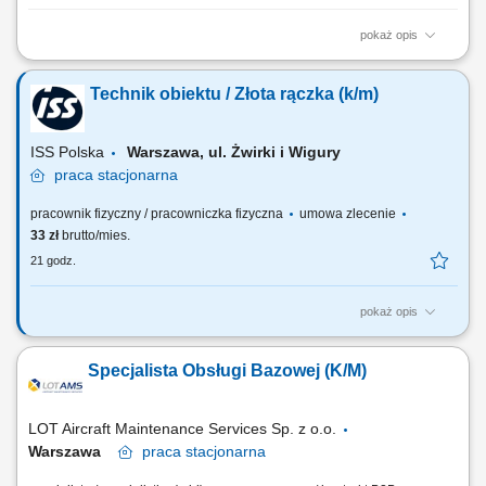
pokaż opis
ROLA Specjalista ds. Obsługi Wynajmu realizuje wszystkie operacje
związane z wynajmem, które obejmują kontakt z klientem, a także
Technik obiektu / Złota rączka (k/m)
prowadzi profesjonalne prezentacje sprzedażowe kamperów, aby
przekształcać leady w kupujących. Jest to praktyczna, zorientowana na
klienta rola, łącząca...
ISS Polska
Warszawa, ul. Żwirki i Wigury
praca
stacjonarna
pracownik fizyczny / pracowniczka fizyczna
umowa zlecenie
33 zł
brutto/mies.
21 godz.
pokaż opis
Zakres obowiązków: Bieżące utrzymanie należytego stanu
technicznego obiektu oraz konserwacja urządzeń i instalacji
Specjalista Obsługi Bazowej (K/M)
technicznych znajdujących się w budynku; Wykonywanie bieżących
zleceń od klienta, m.in. naprawy zamków elektrycznych w drzwiach,
wymiany wykładzin, naprawy blokad...
LOT Aircraft Maintenance Services Sp. z o.o.
Warszawa
praca
stacjonarna