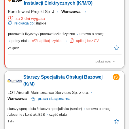
prezentowanie oferty produktowej oraz prowadzenie spotkań
Instalacji Elektrycznych (K/M/O)
handlowych, budowanie i utrzymywanie...
Euro-Inwest Projekt Sp. J.
Warszawa
za 2 dni wygasa
relokacja do:
śląskie
pracownik fizyczny / pracowniczka fizyczna
umowa o pracę
pełny etat
aplikuj szybko
aplikuj bez CV
24 godz.
pokaż opis
Zadania Budowanie i instalowanie tras kablowych; Montaż
okablowania oraz instalacji elektrycznych; Instalacja gniazd,
Starszy Specjalista Obsługi Bazowej
przełączników i oświetlenia; Montaż urządzeń kontrolnych i
sterowniczych; Składanie rozdzielnic oraz szaf sterowniczych;
(K/M)
LOT Aircraft Maintenance Services Sp. z o.o.
Warszawa
praca
stacjonarna
starszy specjalista / starsza specjalistka (senior)
umowa o pracę
/ zlecenie / kontrakt B2B
część etatu
1 dni