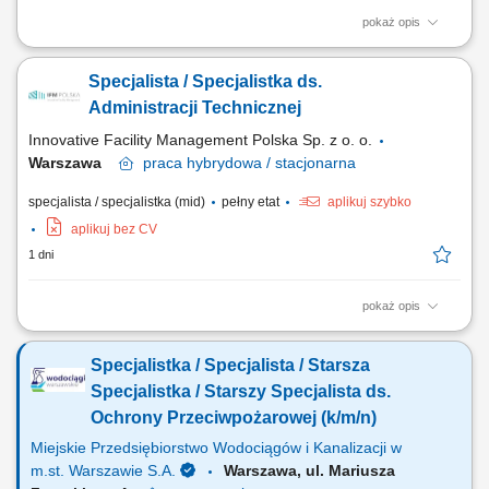
pokaż opis
Obowiązki na stanowisku Przygotowywanie analiz, raportów oraz
dokumentacji związanej z funkcjonowaniem obszaru obsługi bazowej.
Specjalista / Specjalistka ds.
Przeprowadzanie ocen kompetencji personelu technicznego oraz
monitorowanie zgodności kwalifikacji z wymaganiami i procedurami
Administracji Technicznej
organizacji. Nadzór nad identyfikacją,...
Innovative Facility Management Polska Sp. z o. o.
Warszawa
praca
hybrydowa / stacjonarna
specjalista / specjalistka (mid)
pełny etat
aplikuj szybko
aplikuj bez CV
1 dni
pokaż opis
Opis stanowiska Prowadzenie oraz aktualizacja dokumentacji
technicznej i administracyjnej. Przygotowywanie raportów, zestawień
Specjalistka / Specjalista / Starsza
oraz sprawozdań na potrzeby organizacji i instytucji zewnętrznych.
Opracowywanie harmonogramów przeglądów oraz monitorowanie ich
Specjalistka / Starszy Specjalista ds.
realizacji. Współpraca z działem...
Ochrony Przeciwpożarowej (k/m/n)
Miejskie Przedsiębiorstwo Wodociągów i Kanalizacji w
m.st. Warszawie S.A.
Warszawa, ul. Mariusza