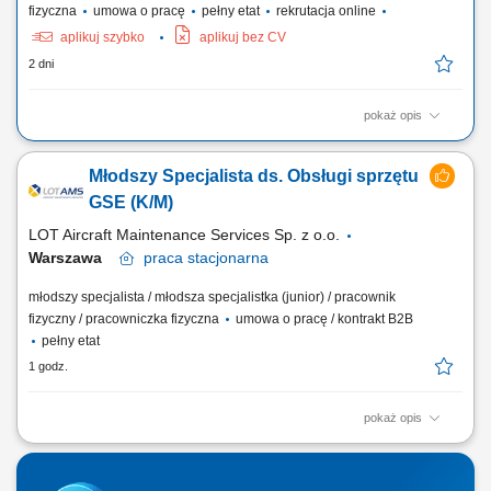
fizyczna
umowa o pracę
pełny etat
rekrutacja online
aplikuj szybko
aplikuj bez CV
2 dni
pokaż opis
Praca w firmie oznacza pracę w szybko rozwijającej się,
międzynarodowej firmie technologicznej. Jesteś częścią dynamicznego
Młodszy Specjalista ds. Obsługi sprzętu
środowiska, w którym liczą się innowacje i rozwój. Jasne procesy i
praca zespołowa pomagają ludziom skutecznie współpracować. Masz
GSE (K/M)
wiele możliwości, by...
LOT Aircraft Maintenance Services Sp. z o.o.
Warszawa
praca
stacjonarna
młodszy specjalista / młodsza specjalistka (junior) / pracownik
fizyczny / pracowniczka fizyczna
umowa o pracę / kontrakt B2B
pełny etat
1 godz.
pokaż opis
Obowiązki na stanowisku: Diagnozowanie usterek oraz usuwanie
awarii narzędzi i oprzyrządowania. Wykonywanie okresowych
przeglądów technicznych i konserwacji zgodnie z wytycznymi