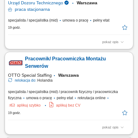
Urząd Dozoru Technicznego
Warszawa
praca
stacjonarna
specjalista / specjalistka (mid)
umowa o pracę
pełny etat
19 godz.
pokaż opis
Do Twoich zadań należeć będzie: Prowadzenie całokształtu spraw
dotyczących remontów i inwestycji budowlanych w jednostkach
Pracownik/ Pracowniczka Montażu
organizacyjnych UDT. Tworzenie zapisów do projektów umów na roboty
budowlane. Udział w odbiorach technicznych, budowanych lub
Serwerów
remontowanych obiektów UDT....
OTTO Special Staffing
Warszawa
relokacja do:
Holandia
specjalista / specjalistka (mid) / pracownik fizyczny / pracowniczka
fizyczna
umowa o pracę
pełny etat
rekrutacja online
aplikuj szybko
aplikuj bez CV
19 godz.
pokaż opis
Opis stanowiska: montaż i konfiguracja serwerów zgodnie z