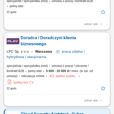
specjalista / specjalistka (mid)
umowa o pracę / kontrakt B2B
pełny etat
22 godz.
pokaż opis
Zadania Nadzorowanie i rozpatrywanie zgłoszeń reklamacyjnych
dotyczących dokumentacji inżynieryjnej oraz rotacji komponentów
Doradca / Doradczyni klienta
lotniczych. Aktywne wspieranie zespołów odpowiedzialnych za
harmonogramowanie oraz nadzór nad przebiegiem obsługi bazowej.
biznesowego
Monitorowanie, wycena i ewaluacja awarii...
LPC Sp. z o.o.
Warszawa
praca
zdalna /
hybrydowa / stacjonarna
specjalista / specjalistka (mid)
umowa o pracę / zlecenie /
kontrakt B2B
pełny etat
5 000 - 10 000 zł
/ mies. (w zal. od
umowy)
rekrutacja online
aplikuj szybko
aplikuj bez CV
22 godz.
pokaż opis
Zakres obowiązków: Sprzedaż łączy światłowodowych —
standardowych i symetrycznych z SLA; Budowa własnego lejka: lista