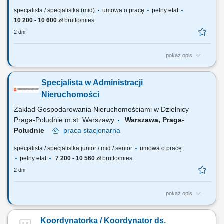
specjalista / specjalistka (mid)
umowa o pracę
pełny etat
10 200 - 10 600 zł
brutto/mies.
2 dni
pokaż opis
Będziesz odpowiadać za: nadzór nad utrzymaniem i rozwojem terenów
zieleni, w tym roślinnej zabudowy torowisk, pozyskiwanie oraz
Specjalista w Administracji
opiniowanie dokumentacji projektowej i przetargowej dotyczącej
zieleni, uzyskiwanie pozwoleń na usunięcie drzew i krzewów oraz
Nieruchomości
nadzór nad realizacją wycinek i...
Zakład Gospodarowania Nieruchomościami w Dzielnicy
Praga-Południe m.st. Warszawy
Warszawa, Praga-
Południe
praca
stacjonarna
specjalista / specjalistka junior / mid / senior
umowa o pracę
pełny etat
7 200 - 10 560 zł
brutto/mies.
2 dni
pokaż opis
OBSZAR DZIAŁANIA- PION TECHNICZNY. GŁÓWNE ZADANIA NA
STANOWISKU przyjmowanie, rejestrowanie oraz koordynowanie
Koordynatorka / Koordynator ds.
realizacji zgłoszeń zleceń technicznych, bieżące uzupełnianie Książek