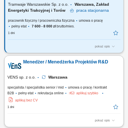
zewnętrznymi serwisami...
Tramwaje Warszawskie Sp. z o.o.
Warszawa, Zakład
Energetyki Trakcyjnej i Torów
praca
stacjonarna
pracownik fizyczny / pracowniczka fizyczna
umowa o pracę
pełny etat
7 600 - 8 000 zł
brutto/mies.
1 dni
pokaż opis
Będziesz odpowiadać za: przeglądy, konserwację, naprawy urządzeń
podstacji, usuwanie awarii i ich skutków, kontrolę pracy podstacji,
Menedżer / Menedżerka Projektów R&D
wykonywanie prac eksploatacyjnych, w tym czynności łączeniowych,
przygotowanie i likwidacja miejsca pracy związanego z dopuszczeniem
brygad do pracy na...
VENS sp. z o.o.
Warszawa
specjalista / specjalistka senior / mid
umowa o pracę / kontrakt
B2B
pełny etat
rekrutacja online
aplikuj szybko
aplikuj bez CV
1 dni
pokaż opis
prowadzenie projektów związanych z rozwojem wyrobów medycznych