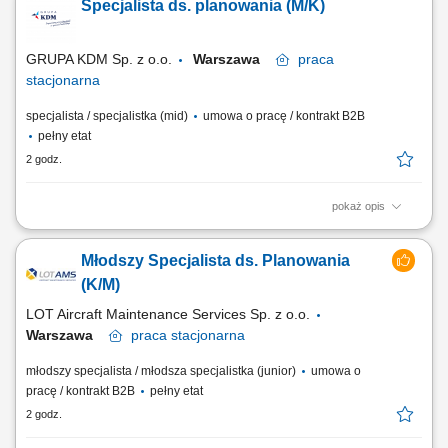
Specjalista ds. planowania (M/K)
klientami, inwestorami i partnerami projektu. Opracowywanie
harmonogramów oraz monitorowanie postępu prac. Wprowadzanie i
koordynowanie zmian projektowych w celu...
GRUPA KDM Sp. z o.o.
Warszawa
praca
stacjonarna
specjalista / specjalistka (mid)
umowa o pracę / kontrakt B2B
pełny etat
2 godz.
pokaż opis
Twój zakres obowiązków przygotowywanie harmonogramów realizacji
inwestycji na etapie ofertowania oraz realizacji, opracowywanie planów
Młodszy Specjalista ds. Planowania
organizacji budowy, współpraca przy tworzeniu budżetów kosztów
pośrednich, monitorowanie postępu realizacji inwestycji oraz analiza
(K/M)
odchyleń od...
LOT Aircraft Maintenance Services Sp. z o.o.
Warszawa
praca
stacjonarna
młodszy specjalista / młodsza specjalistka (junior)
umowa o
pracę / kontrakt B2B
pełny etat
2 godz.