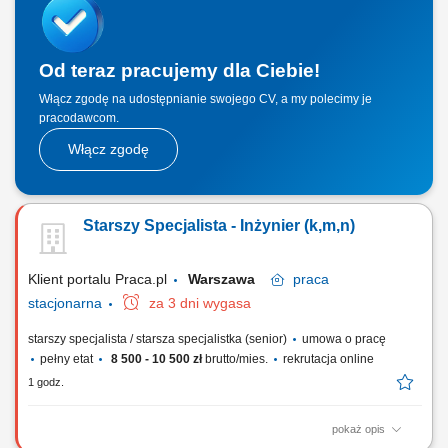
producentów. Monitorowanie oraz utrzymywanie minimalnych stanów
magazynowych materiałów eksploatacyjnych i...
Od teraz pracujemy dla Ciebie!
Włącz zgodę na udostępnianie swojego CV, a my polecimy je
pracodawcom.
Włącz zgodę
Starszy Specjalista - Inżynier (k,m,n)
Klient portalu Praca.pl
Warszawa
praca
stacjonarna
za 3 dni wygasa
starszy specjalista / starsza specjalistka (senior)
umowa o pracę
pełny etat
8 500 - 10 500 zł
brutto/mies.
rekrutacja online
1 godz.
pokaż opis