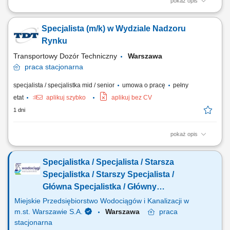
pokaż opis
Rodzaj zatrudnienia: umowa o pracę, pełny etat, równoważny system
czasu pracy​ Twoje zadania: monitorowanie, analizowanie oraz
Specjalista (m/k) w Wydziale Nadzoru
prezentowanie bieżącego stanu infrastruktury IT i usług IT pod kątem
poprawności i jakości działania, monitorowanie stanu
Rynku
cyberbezpieczeństwa infrastruktury i...
Transportowy Dozór Techniczny
Warszawa
praca
stacjonarna
specjalista / specjalistka mid / senior
umowa o pracę
pełny
etat
aplikuj szybko
aplikuj bez CV
1 dni
pokaż opis
Obowiązki: Prowadzenie czynności wyjaśniających, Sporządzanie
sprawozdań, raportów i zestawień z działalności nadzoru rynku,
Specjalistka / Specjalista / Starsza
Obsługa unijnych systemów Safety Gate (RAPEX) i ICSMS na potrzeby
prowadzonych spraw, Współpraca z organami administracji publicznej
Specjalistka / Starszy Specjalista /
(rządowej i samorządowej)...
Główna Specjalistka / Główny
Specjalista – Operatorka – Operator
Miejskie Przedsiębiorstwo Wodociągów i Kanalizacji w
Bezzałogowych Statków Powietrznych
m.st. Warszawie S.A.
Warszawa
praca
stacjonarna
(BSP) (k/m/n)