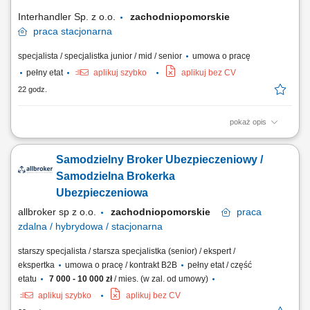
handlowych, budowanie i utrzymywanie...
Interhandler Sp. z o.o.
zachodniopomorskie
praca
stacjonarna
specjalista / specjalistka junior / mid / senior
umowa o pracę
pełny etat
aplikuj szybko
aplikuj bez CV
22 godz.
pokaż opis
Twoje zadania: Sprzedaż osprzętu, opon i gąsienic, umów serwisowych,
agregatów oraz usług najmu maszyn. Aktywne pozyskiwanie nowych
Samodzielny Broker Ubezpieczeniowy /
klientów oraz rozwijanie współpracy z obecnymi partnerami
biznesowymi. Doradztwo techniczne i wsparcie klientów w doborze
Samodzielna Brokerka
najlepszych rozwiązań. Budowanie i...
Ubezpieczeniowa
allbroker sp z o.o.
zachodniopomorskie
praca
zdalna / hybrydowa / stacjonarna
starszy specjalista / starsza specjalistka (senior) / ekspert /
ekspertka
umowa o pracę / kontrakt B2B
pełny etat / część
etatu
7 000 - 10 000 zł
/ mies. (w zal. od umowy)
aplikuj szybko
aplikuj bez CV