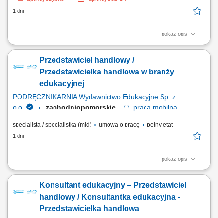
1 dni
pokaż opis
Zakres obowiązków: Aktywne pozyskiwanie nowych klientów B2B –
głównie poprzez: - Kontakt telefoniczny, - Mailowy, - Spotkania online.
Przedstawiciel handlowy /
Docieranie do nowych firm i decydentów – systematyczna praca na
rynku; Prowadzenie spotkań i prezentacja oferty firmy; Przygotowywanie
Przedstawicielka handlowa w branży
ofert oraz...
edukacyjnej
PODRĘCZNIKARNIA Wydawnictwo Edukacyjne Sp. z
o.o.
zachodniopomorskie
praca
mobilna
specjalista / specjalistka (mid)
umowa o pracę
pełny etat
1 dni
pokaż opis
Opis stanowiska: Aktywne pozyskiwanie klientów instytucjonalnych i
realizowanie polityki sprzedażowej w przydzielonym rejonie;
Konsultant edukacyjny – Przedstawiciel
Prowadzenie prezentacji rozwiązań edukacyjnych, asortymentu
rozwojowego oraz nowoczesnych elektroniki i wyposażenia dla
handlowy / Konsultantka edukacyjna -
placówek; Przygotowywanie ofert dostosowanych...
Przedstawicielka handlowa