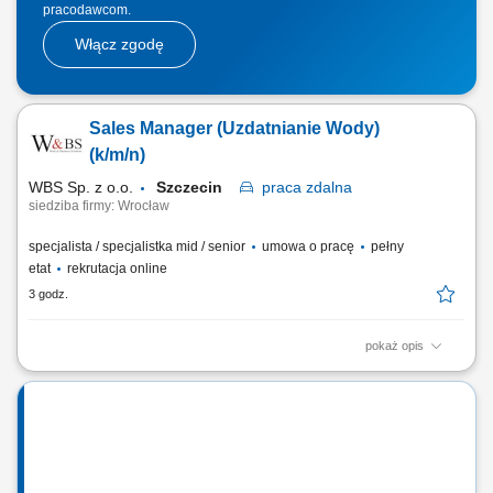
pracodawcom.
Włącz zgodę
Sales Manager (Uzdatnianie Wody)
(k/m/n)
WBS Sp. z o.o.
Szczecin
praca
zdalna
siedziba firmy: Wrocław
specjalista / specjalistka mid / senior
umowa o pracę
pełny
etat
rekrutacja online
3 godz.
pokaż opis
Opis stanowiska pracy/zadania: Aktywne pozyskiwanie nowych klientów
i rozwijanie sieci partnerów. Utrzymywanie stałego kontaktu z obecnymi
klientami oraz zapewnianie im bieżącego wsparcia. Prowadzenie
negocjacji handlowych oraz przygotowywanie ofert dopasowanych do
potrzeb klientów i celów...