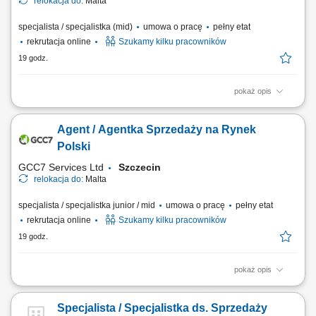
relokacja do:
Malta
specjalista / specjalistka (mid)
umowa o pracę
pełny etat
rekrutacja online
Szukamy kilku pracowników
19 godz.
pokaż opis
ZAKRES OBOWIĄZKÓW: Aktywny kontakt telefoniczny z klientami
zainteresowanymi naszymi produktami; Budowanie i poszerzanie
Agent / Agentka Sprzedaży na Rynek
portfolio; Sprzedaż usług związanych z finansami, w tym szkoleń z
zakresu edukacji finansowej; Budowanie relacji długotrwałych z
Polski
naszymi klientami. CZEGO WYMAGAMY: Kontakt...
GCC7 Services Ltd
Szczecin
relokacja do:
Malta
specjalista / specjalistka junior / mid
umowa o pracę
pełny etat
rekrutacja online
Szukamy kilku pracowników
19 godz.
pokaż opis
ZAKRES OBOWIĄZKÓW: Aktywny kontakt telefoniczny z klientami
zainteresowanymi naszymi produktami Sprzedaż usług związanych z
Specjalista / Specjalistka ds. Sprzedaży
finansami, w tym szkoleń z zakresu edukacji finansowej; Budowanie