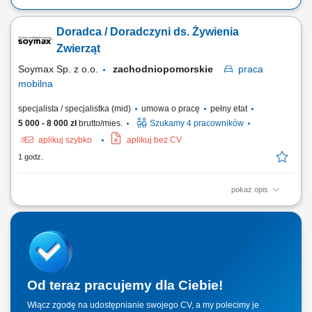
Budowa i obsługa rynku na podległym terenie. Branża budowlana -
technika mocowań i wierceń.
Doradca / Doradczyni ds. Żywienia
Zwierząt
Soymax Sp. z o.o.
zachodniopomorskie
praca
mobilna
specjalista / specjalistka (mid)
umowa o pracę
pełny etat
5 000 - 8 000 zł
brutto/mies.
Szukamy 4 pracowników
aplikuj szybko
aplikuj bez CV
1 godz.
pokaż opis
Poszukujemy Konsultantów ds. Żywienia w kilku lokalizacjach w Polsce.
Zakres obowiązków: Sprzedaż dodatków paszowych dla bydła na
powierzonym terenie. Pozyskiwanie nowych klientów oraz rozwijanie
współpracy z obecnymi partnerami. Budowanie długofalowych relacji z
hodowcami i...
Od teraz pracujemy dla Ciebie!
Włącz zgodę na udostępnianie swojego CV, a my polecimy je