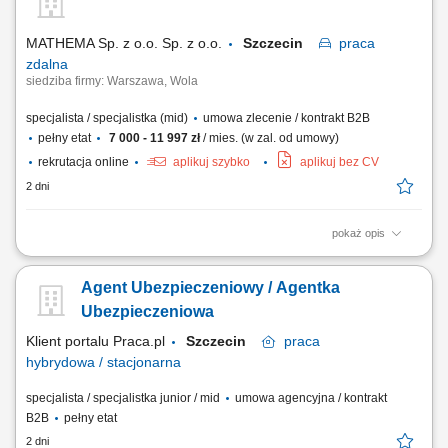
MATHEMA Sp. z o.o. Sp. z o.o.
Szczecin
praca
zdalna
siedziba firmy: Warszawa, Wola
specjalista / specjalistka (mid)
umowa zlecenie / kontrakt B2B
pełny etat
7 000 - 11 997 zł
/ mies. (w zal. od umowy)
rekrutacja online
aplikuj szybko
aplikuj bez CV
2 dni
pokaż opis
Opis stanowiska: Zapewniamy ciepłą bazę klientów – zainteresowani
rodzice zapisują się sami. Praca w CRM systemie gdzie prowadzimy
Agent Ubezpieczeniowy / Agentka
klientów, wykonujemy połączenia przez IP-telefon i zapisujemy
wszystkie działania. Kontakt z rodzicem (telefon/SMS), analiza potrzeb
Ubezpieczeniowa
dziecka, dobór...
Klient portalu Praca.pl
Szczecin
praca
hybrydowa / stacjonarna
specjalista / specjalistka junior / mid
umowa agencyjna / kontrakt
B2B
pełny etat
2 dni