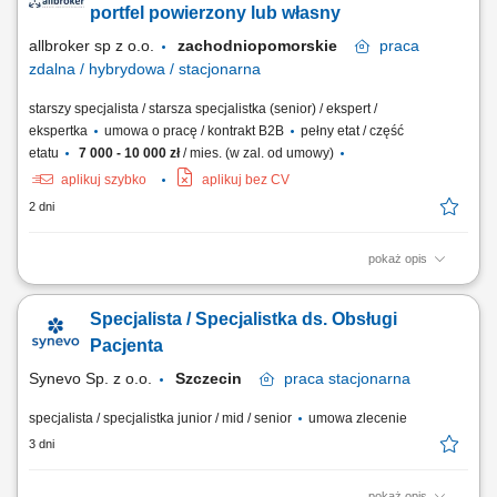
Realizacja planów sprzedażowych;
portfel powierzony lub własny
allbroker sp z o.o.
zachodniopomorskie
praca
zdalna / hybrydowa / stacjonarna
starszy specjalista / starsza specjalistka (senior) / ekspert /
ekspertka
umowa o pracę / kontrakt B2B
pełny etat / część
etatu
7 000 - 10 000 zł
/ mies. (w zal. od umowy)
aplikuj szybko
aplikuj bez CV
2 dni
pokaż opis
Forma pracy zależy od uzgodnionego modelu współpracy: stacjonarna
lub hybrydowa w biurze Allbrokera przy ul. Złotej 14A w Poznaniu, a w
Specjalista / Specjalistka ds. Obsługi
przypadku współpracy B2B opartej na własnym lub mieszanym portfelu
klientów — również zdalna i mobilna. Opis stanowiska Samodzielna i
Pacjenta
kompleksowa...
Synevo Sp. z o.o.
Szczecin
praca
stacjonarna
specjalista / specjalistka junior / mid / senior
umowa zlecenie
3 dni
pokaż opis