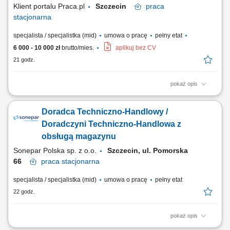
Klient portalu Praca.pl
Szczecin
praca
stacjonarna
specjalista / specjalistka (mid)
umowa o pracę
pełny etat
6 000 - 10 000 zł
brutto/mies.
aplikuj bez CV
21 godz.
pokaż opis
Pozyskiwanie nowych oraz utrzymywanie kontaktów z obecnymi
klientami; Przygotowywanie ofert handlowych i umów; Udział w
Doradca Techniczno-Handlowy /
przetargach; Zarządzanie obiegiem dokumentów klientów; Realizacja
działań marketingowych zgodnie z strategią firmy;
Doradczyni Techniczno-Handlowa z
obsługą magazynu
Sonepar Polska sp. z o.o.
Szczecin, ul. Pomorska
66
praca
stacjonarna
specjalista / specjalistka (mid)
umowa o pracę
pełny etat
22 godz.
pokaż opis
Zadania: Przygotowywanie ofert handlowych dla klientów; Prowadzenie