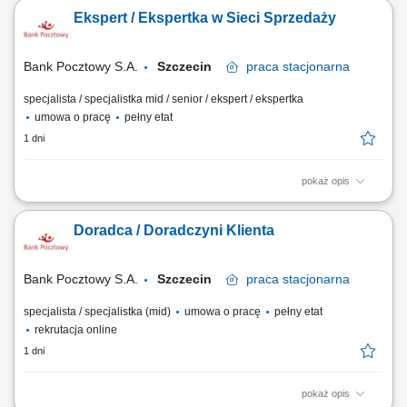
telefonicznie i mailowo w celu umawiania konsultacji i dosprzedaży;
Ekspert / Ekspertka w Sieci Sprzedaży
Analizowanie i opracowywanie strategii zarządzania i dosprzedaży kont
klientów; Rozwiązywanie problemów i doradzanie klientom w celu
zapewnienia...
Bank Pocztowy S.A.
Szczecin
praca
stacjonarna
specjalista / specjalistka mid / senior / ekspert / ekspertka
umowa o pracę
pełny etat
1 dni
pokaż opis
Twój zakres obowiązków Diagnozowanie potrzeb i oczekiwań Klientów;
Aktywne pozyskiwanie Klientów i utrzymywanie z nimi pozytywnych
Doradca / Doradczyni Klienta
relacji; Realizacja celów sprzedażowych; Kształtowanie pozytywnego
wizerunku Banku poprzez wysoką jakość obsługi; Operacyjna obsługa
Klientów...
Bank Pocztowy S.A.
Szczecin
praca
stacjonarna
specjalista / specjalistka (mid)
umowa o pracę
pełny etat
rekrutacja online
1 dni
pokaż opis