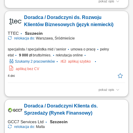
pokaż opis
Opis stanowiska: Pozyskiwanie nowych partnerów biznesowych oraz
wielopłaszczyznowa rozbudowa portfela podmiotów z sektora
Doradca / Doradczyni ds. Rozwoju
oświatowo-wychowawczego; Przeprowadzanie bezpośrednich spotkań
handlowych i prezentacja asortymentu wyposażenia, sprzętu
Klientów Biznesowych (język niemiecki)
multimedialnego oraz materiałów wspierających...
TTEC
Szczecin
relokacja do:
Warszawa, Śródmieście
specjalista / specjalistka mid / senior
umowa o pracę
pełny
etat
9 000 zł
brutto/mies.
rekrutacja online
Szukamy 2 pracowników
aplikuj szybko
aplikuj bez CV
4 dni
pokaż opis
Opis stanowiska pozyskiwanie informacji o potencjalnych klientach i
analizowanie ich potrzeb biznesowych, inicjowanie kontaktów z firmami
Doradca / Doradczyni Klienta ds.
oraz budowanie zainteresowania ofertą, współpraca z zespołem
sprzedaży w zakresie przygotowywania nowych możliwości
Sprzedaży (Rynek Finansowy)
biznesowych, umawianie spotkań...
GCC7 Services Ltd
Szczecin
relokacja do:
Malta