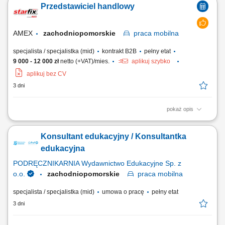
Przedstawiciel handlowy
szkolnej/akademickiej na spotkaniach w placówkach oświatowych
umówionych przez The Point. Umawianiem i przeprowadzaniem
rozmów online z osobami, które są zainteresowane...
AMEX
zachodniopomorskie
praca
mobilna
specjalista / specjalistka (mid)
kontrakt B2B
pełny etat
9 000 - 12 000 zł
netto (+VAT)/mies.
aplikuj szybko
aplikuj bez CV
3 dni
pokaż opis
Budowa i obsługa rynku na podległym terenie. Branża budowlana -
technika mocowań i wierceń.
Konsultant edukacyjny / Konsultantka
edukacyjna
PODRĘCZNIKARNIA Wydawnictwo Edukacyjne Sp. z
o.o.
zachodniopomorskie
praca
mobilna
specjalista / specjalistka (mid)
umowa o pracę
pełny etat
3 dni