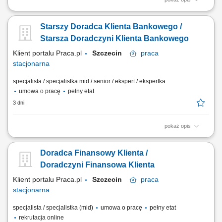
Opis stanowiska: zapewnianie profesjonalnej obsługi Pacjentów
odwiedzających Punkt Pobrań udzielanie informacji o dostępnych
Starszy Doradca Klienta Bankowego /
usługach oraz aktualnych akcjach promocyjnych; proponowanie
dodatkowych usług zgodnie z potrzebami Pacjentów; prowadzenie
Starsza Doradczyni Klienta Bankowego
dokumentacji medycznej zgodnie z...
Klient portalu Praca.pl
Szczecin
praca
stacjonarna
specjalista / specjalistka mid / senior / ekspert / ekspertka
umowa o pracę
pełny etat
3 dni
pokaż opis
Analiza potrzeb finansowych klientów indywidualnych oraz sektora MŚP
i proponowanie dopasowanych rozwiązań; Aktywne pozyskiwanie
Doradca Finansowy Klienta /
nowych klientów oraz budowanie długoterminowych relacji
biznesowych; Sprzedaż produktów i usług bankowych, w tym funduszy
Doradczyni Finansowa Klienta
inwestycyjnych; Umawianie i prowadzenie...
Klient portalu Praca.pl
Szczecin
praca
stacjonarna
specjalista / specjalistka (mid)
umowa o pracę
pełny etat
rekrutacja online