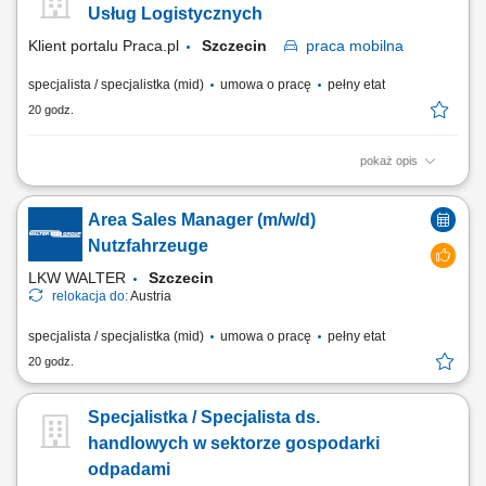
relacji i pozyskiwanie klientów dla naszych kluczowych Partnerów
Usług Logistycznych
Biznesowych. CZEGO WYMAGAMY: Chęć...
Klient portalu Praca.pl
Szczecin
praca
mobilna
specjalista / specjalistka (mid)
umowa o pracę
pełny etat
20 godz.
pokaż opis
Pozyskiwanie nowych klientów na wskazanym obszarze;
Przygotowywanie ofert handlowych i negocjowanie warunków
Area Sales Manager (m/w/d)
współpracy; Budowanie i utrzymywanie długofalowych relacji z
klientami biznesowymi; Realizacja celów sprzedażowych;
Nutzfahrzeuge
Monitorowanie realizacji umów i obsługi klientów; Analiza rynku...
LKW WALTER
Szczecin
relokacja do:
Austria
specjalista / specjalistka (mid)
umowa o pracę
pełny etat
20 godz.
Specjalistka / Specjalista ds.
handlowych w sektorze gospodarki
odpadami