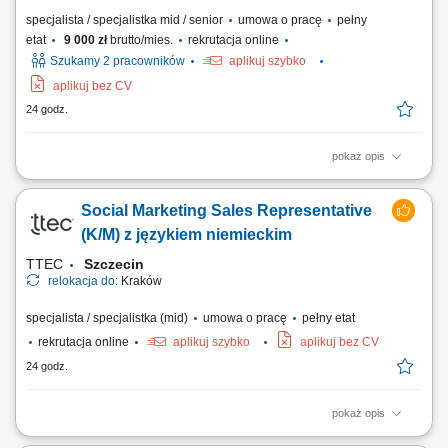
specjalista / specjalistka mid / senior
umowa o pracę
pełny
etat
9 000 zł
brutto/mies.
rekrutacja online
Szukamy 2 pracowników
aplikuj szybko
aplikuj bez CV
24 godz.
pokaż opis
As a Sales Representative (Presales) with German – Hybrid, working on
site in Warsaw, Poland, you’ll be a part of bringing humanity to business.
Social Marketing Sales Representative
#experienceTTEC Our employees have spoken. Our purpose, team,
and company culture are amazing and our Great Place to Work®
(K/M) z językiem niemieckim
certification in Poland...
TTEC
Szczecin
relokacja do:
Kraków
specjalista / specjalistka (mid)
umowa o pracę
pełny etat
rekrutacja online
aplikuj szybko
aplikuj bez CV
24 godz.
pokaż opis
Opis stanowiska: Kontaktowanie się z klientami z przypisanego portfolio