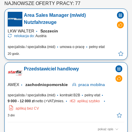
NAJNOWSZE OFERTY PRACY: 77
Area Sales Manager (m/w/d)
Nutzfahrzeuge
LKW WALTER
Szczecin
relokacja do:
Austria
specjalista / specjalistka (mid)
umowa o pracę
pełny etat
20 godz.
Przedstawiciel handlowy
AMEX
zachodniopomorskie
praca
mobilna
specjalista / specjalistka (mid)
kontrakt B2B
pełny etat
9 000 - 12 000 zł
netto (+VAT)/mies.
aplikuj szybko
aplikuj bez CV
3 dni
pokaż opis