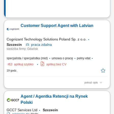
Customer Support Agent with Latvian
Cognizant Technology Solutions Poland Sp. z o.o.
Szczecin
praca
zdalna
siedziba firmy: Gdańsk
specjalista / specjalistka (mid)
umowa o pracę
pełny etat
aplikuj szybko
aplikuj bez CV
19 godz.
pokaż opis
What we do We are dedicated to helping the world's leading companies
build stronger businesses — helping them go from doing digital to being
Agent / Agentka Retencji na Rynek
digital. Cognizant Poland offices are located in Gdańsk, Wrocław, and
Kraków. With the capacity to support various clients, we offer a world of...
Polski
GCC7 Services Ltd
Szczecin