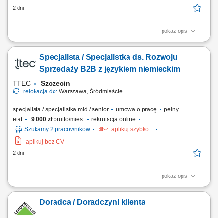
2 dni
pokaż opis
aktywne pozyskiwanie nowych klientów B2B i rozwijanie sieci
partnerów handlowych, utrzymywanie kontaktu z obecnymi klientami
Specjalista / Specjalistka ds. Rozwoju
oraz zapewnianie im wsparcia, prowadzenie negocjacji handlowych i
przygotowywanie ofert dopasowanych do potrzeb klientów, współpraca
Sprzedaży B2B z językiem niemieckim
z działem serwisowym w zakresie...
TTEC
Szczecin
relokacja do:
Warszawa, Śródmieście
specjalista / specjalistka mid / senior
umowa o pracę
pełny
etat
9 000 zł
brutto/mies.
rekrutacja online
Szukamy 2 pracowników
aplikuj szybko
aplikuj bez CV
2 dni
pokaż opis
Opis stanowiska wyszukiwanie i analizowanie potencjalnych klientów
biznesowych na wybranych rynkach, identyfikowanie nowych szans
Doradca / Doradczyni klienta
sprzedażowych oraz kwalifikowanie leadów dla zespołu handlowego,
prowadzenie pierwszego kontaktu z potencjalnymi klientami i badanie