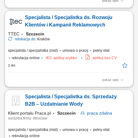
pokaż opis
Zadania, które na Ciebie czekają: Aktywne pozyskiwanie nowych
klientów biznesowych; Docieranie do właścicieli firm i decydentów
Specjalista / Specjalistka ds. Rozwoju
odpowiedzialnych za decyzje zakupowe; Prowadzenie rozmów
handlowych, spotkań oraz negocjacji z klientami; Identyfikacja potrzeb
Klientów i Kampanii Reklamowych
biznesowych klienta i przygotowanie...
TTEC
Szczecin
relokacja do:
Kraków
specjalista / specjalistka (mid)
umowa o pracę
pełny etat
rekrutacja online
aplikuj szybko
aplikuj bez CV
2 dni
pokaż opis
Opis stanowiska rozwijanie współpracy z klientami biznesowymi
poprzez regularny kontakt telefoniczny i mailowy, analizowanie wyników
Specjalista / Specjalistka ds. Sprzedaży
kampanii reklamowych oraz rekomendowanie działań zwiększających
ich skuteczność, identyfikowanie możliwości rozwoju kont i
B2B – Uzdatnianie Wody
pozyskiwania dodatkowych...
Klient portalu Praca.pl
Szczecin
praca
zdalna
siedziba firmy: Wrocław
specjalista / specjalistka (mid)
umowa o pracę
pełny etat
rekrutacja online