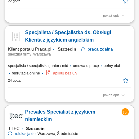
22 godz.
pokaż opis
Forma pracy zależy od uzgodnionego modelu współpracy: stacjonarna
lub hybrydowa w biurze Allbrokera przy ul. Złotej 14A w Poznaniu, a w
Specjalista / Specjalistka ds. Obsługi
przypadku współpracy B2B opartej na własnym lub mieszanym portfelu
klientów — również zdalna i mobilna. O stanowisku: Stanowisko
Klienta z językiem angielskim
obejmuje kompleksową...
Klient portalu Praca.pl
Szczecin
praca
zdalna
siedziba firmy: Warszawa
specjalista / specjalistka junior / mid
umowa o pracę
pełny etat
rekrutacja online
aplikuj bez CV
24 godz.
pokaż opis
zapewnianie profesjonalnej obsługi klienta w języku angielskim
udzielanie wsparcia w zakresie produktów, zamówień oraz kont
Presales Specialist z językiem
użytkowników; odpowiadanie na pytania klientów i pomoc w
rozwiązywaniu bieżących problemów; diagnozowanie podstawowych
niemieckim
zgłoszeń dotyczących produktów i...
TTEC
Szczecin
relokacja do:
Warszawa, Śródmieście