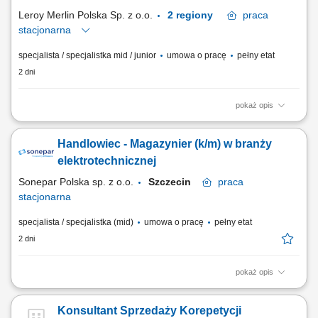
ich potrzeb biznesowych,...
Leroy Merlin Polska Sp. z o.o.
2 regiony
praca
stacjonarna
specjalista / specjalistka mid / junior
umowa o pracę
pełny etat
2 dni
pokaż opis
Co będziesz robić? Twój start z Buddym: przez pierwsze 4 miesiące
będziesz pracować na dziale oraz zdobywać wiedzę sprzedażową przy
Handlowiec - Magazynier (k/m) w branży
wsparciu opiekuna wdrożenia i zespołu, Aktywna sprzedaż i doradztwo:
będziesz sprzedawać i doradzać klientom w wyborze najlepszych
elektrotechnicznej
produktów i usług,...
Sonepar Polska sp. z o.o.
Szczecin
praca
stacjonarna
specjalista / specjalistka (mid)
umowa o pracę
pełny etat
2 dni
pokaż opis
Główny zakres obowiązków: przygotowanie kompleksowych ofert
handlowych dla klientów; prowadzenie gospodarki magazynowej;
Konsultant Sprzedaży Korepetycji
bezpośrednia obsługa klientów w oddziale.