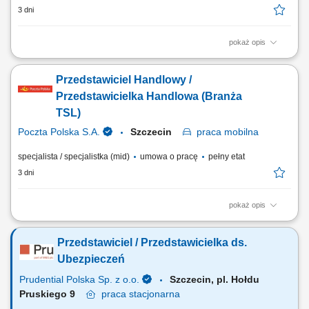
3 dni
pokaż opis
Identyfikowanie potrzeb klientów indywidualnych oraz sektora MŚP i
proponowanie dopasowanych rozwiązań finansowych; Aktywna
Przedstawiciel Handlowy /
sprzedaż produktów bankowych i realizacja wyznaczonych celów
sprzedażowych; Budowanie długofalowych relacji z klientami oraz
Przedstawicielka Handlowa (Branża
rozwijanie portfela współpracy;...
TSL)
Poczta Polska S.A.
Szczecin
praca
mobilna
specjalista / specjalistka (mid)
umowa o pracę
pełny etat
3 dni
pokaż opis
Miejsce pracy: Szczecin, obszar działania: woj. zachodniopomorskie
(bez powiatu Wałcz) oraz powiat słupski Rodzaj pracy: umowa o pracę,
Przedstawiciel / Przedstawicielka ds.
praca od poniedziałku do piątku Twoje zadania: pozyskiwanie nowych
klientów głównie na terenie woj.zachodniopomorskiego,
Ubezpieczeń
przygotowywanie ofert handlowych i...
Prudential Polska Sp. z o.o.
Szczecin, pl. Hołdu
Pruskiego 9
praca
stacjonarna