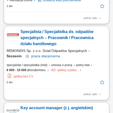
rekrutacja online
Szukamy kilku pracowników
2 dni
pokaż opis
Zakres obowiązków: Telefoniczny kontakt z klientami zainteresowanymi
produktami firmy. Sprzedaż usług finansowych oraz szkoleń z zakresu
Specjalista / Specjalistka ds. odpadów
edukacji finansowej. Pozyskiwanie nowych klientów oraz rozwijanie
relacji z obecnymi. Współpraca z kluczowymi partnerami biznesowymi.
specjalnych – Pracownik / Pracownica
Praca nad realizacją...
działu handlowego
REMONDIS Sp. z o.o. Dział Odpadów Specjalnych
Szczecin
praca
stacjonarna
specjalista / specjalistka (mid)
umowa o pracę
pełny etat
6 000 - 10 000 zł
brutto/mies.
aplikuj szybko
aplikuj bez CV
2 dni
pokaż opis
Twój dzień pracy będzie składał się z: nawiązywania kontaktów
handlowych; sporządzania ofert, umów i aneksów; udziału w
Key account manager (z j. angielskim)
przetargach; prac administracyjnych związanych z obsługą klientów