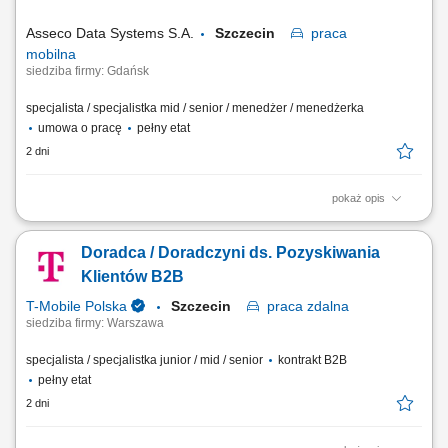
spółki; utrzymywania stałego kontaktu z obecnymi jak również
potencjalnymi klientami...
Asseco Data Systems S.A.
Szczecin
praca
mobilna
siedziba firmy: Gdańsk
specjalista / specjalistka mid / senior / menedżer / menedżerka
umowa o pracę
pełny etat
2 dni
pokaż opis
Zakres obowiązków: Aktywna sprzedaż produktów i usług dla uczelni
wyższych, zarówno w Polsce jak i za granicą, w tym: aktywna sprzedaż
Doradca / Doradczyni ds. Pozyskiwania
oprogramowania i usług wdrożeniowych dla uczelni wyższych, aktywne
poszukiwanie oraz pozyskiwanie nowych klientów, budowanie
Klientów B2B
długotrwałych relacji,...
T-Mobile Polska
Szczecin
praca
zdalna
siedziba firmy: Warszawa
specjalista / specjalistka junior / mid / senior
kontrakt B2B
pełny etat
2 dni