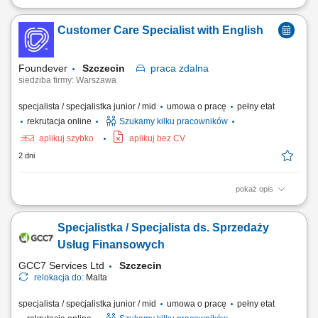
Profesjonalne prowadzenie firmowych mediów społecznościowych –
tworzenie angażujących treści, rolek, zdjęć i materiałów wideo,
Customer Care Specialist with English
budowanie wizerunku marki oraz wspieranie sprzedaży poprzez social
media;Prowadzenie prezentacji urządzeń oraz szkoleń dla gabinetów
kosmetycznych i klinik...
Foundever
Szczecin
praca
zdalna
siedziba firmy: Warszawa
specjalista / specjalistka junior / mid
umowa o pracę
pełny etat
rekrutacja online
Szukamy kilku pracowników
aplikuj szybko
aplikuj bez CV
2 dni
pokaż opis
Location: Gdańsk or Warsaw, Poland Contract type: Fixed-term contract
(3 months) Work model: On-site training followed by remote work Your
Specjalistka / Specjalista ds. Sprzedaży
responsibilities Provide premium customer care. Support customers with
product-related questions, orders, account inquiries, and general
Usług Finansowych
assistance. Guide...
GCC7 Services Ltd
Szczecin
relokacja do:
Malta
specjalista / specjalistka junior / mid
umowa o pracę
pełny etat