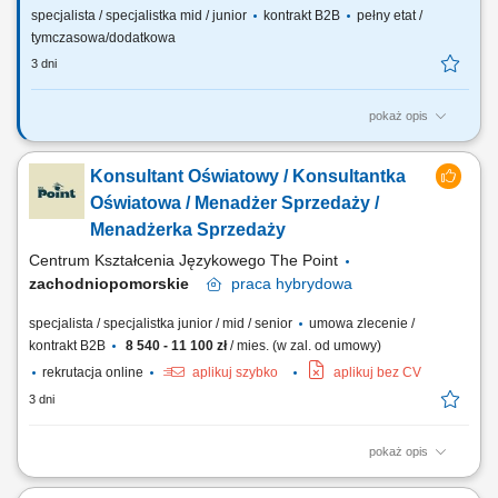
specjalista / specjalistka mid / junior
kontrakt B2B
pełny etat /
tymczasowa/dodatkowa
3 dni
pokaż opis
Twój zakres obowiązków: budowanie własnego biznesu przy wsparciu
solidnej marki, pozyskiwanie Klientów, sprzedaż ubezpieczeń na życie,
Konsultant Oświatowy / Konsultantka
organizacja własnej aktywności i kalendarza spotkań.
Oświatowa / Menadżer Sprzedaży /
Menadżerka Sprzedaży
Centrum Kształcenia Językowego The Point
zachodniopomorskie
praca
hybrydowa
specjalista / specjalistka junior / mid / senior
umowa zlecenie /
kontrakt B2B
8 540 - 11 100 zł
/ mies. (w zal. od umowy)
rekrutacja online
aplikuj szybko
aplikuj bez CV
3 dni
pokaż opis
Czym zajmuje się Konsultant Oświatowy / Konsultantka Oświatowa?
Przedstawianiem naszej oferty edukacyjnej społeczności