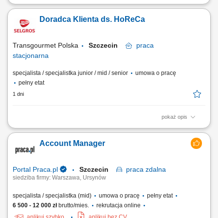
Twój zakres obowiązków diagnozowanie potrzeb i oczekiwań Klientów,
nawiązywanie i utrzymywanie relacji z Klientami, realizacja celów
Doradca Klienta ds. HoReCa
sprzedażowych, kształtowanie pozytywnego wizerunku Banku poprzez
wysoką jakość obsługi, operacyjna obsługa Klientów detalicznych,
małych i średnich firm.
Transgourmet Polska
Szczecin
praca
stacjonarna
specjalista / specjalistka junior / mid / senior
umowa o pracę
pełny etat
1 dni
pokaż opis
Twój zakres obowiązków pozyskiwanie klientów gastronomicznych, a
także utrzymywanie i rozwój współpracy, realizacja planów
Account Manager
sprzedażowych, profesjonalna obsługa klientów, mająca cechy
partnerstwa biznesowego, budowanie długotrwałych relacji z klientami,
prezentacja oferty firmy zgodna ze standardami.
Portal Praca.pl
Szczecin
praca
zdalna
siedziba firmy: Warszawa, Ursynów
specjalista / specjalistka (mid)
umowa o pracę
pełny etat
6 500 - 12 000 zł
brutto/mies.
rekrutacja online
aplikuj szybko
aplikuj bez CV