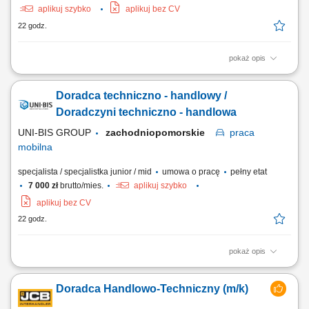
aplikuj szybko
aplikuj bez CV
22 godz.
pokaż opis
Opis stanowiska: Wizyty u Klientów biznesowych; Rozwiązywanie
problemów technicznych; Prowadzenie szkoleń dla klientów;
Doradca techniczno - handlowy /
Reagowanie na reklamacje; Wyjazdy w delegacje; Aktywne
pozyskiwanie klientów; Negocjacje handlowe; Raportowanie o swoich
Doradczyni techniczno - handlowa
działaniach;
UNI-BIS GROUP
zachodniopomorskie
praca
mobilna
specjalista / specjalistka junior / mid
umowa o pracę
pełny etat
7 000 zł
brutto/mies.
aplikuj szybko
aplikuj bez CV
22 godz.
pokaż opis
Opis stanowiska: aktywne pozyskiwanie nowych klientów oraz
rozwijanie współpracy z obecnymi partnerami, doradztwo w zakresie
Doradca Handlowo-Techniczny (m/k)
doboru rozwiązań technicznych dopasowanych do potrzeb klienta,
prezentowanie oferty produktowej oraz prowadzenie spotkań