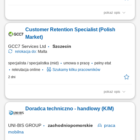
pokaż opis
Budowanie i pozyskiwanie własnego portfela klientów oraz relacji
biznesowych; Analiza potrzeb klientów oraz dobór rozwiązań
Customer Retention Specialist (Polish
ubezpieczeniowych; Prowadzenie spotkań handlowych w formie online
i stacjonarnej; Realizacja indywidualnych celów sprzedażowych przy
Market)
zachowaniu wysokiej jakości...
GCC7 Services Ltd
Szczecin
relokacja do:
Malta
specjalista / specjalistka (mid)
umowa o pracę
pełny etat
rekrutacja online
Szukamy kilku pracowników
2 dni
pokaż opis
Twoje zadania: Prowadzenie rozmów telefonicznych z klientami
zainteresowanymi ofertą. Doradztwo oraz sprzedaż usług związanych z
Doradca techniczno - handlowy (K/M)
edukacją finansową. Budowanie trwałych relacji z klientami i rozwijanie
współpracy z partnerami biznesowymi. Realizacja planów
sprzedażowych oraz dbanie o...
UNI-BIS GROUP
zachodniopomorskie
praca
mobilna