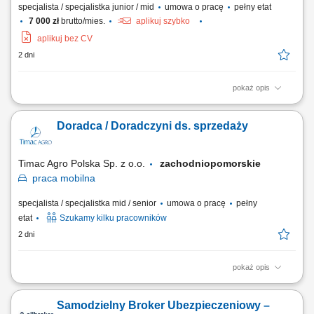
specjalista / specjalistka junior / mid
umowa o pracę
pełny etat
7 000 zł
brutto/mies.
aplikuj szybko
aplikuj bez CV
2 dni
pokaż opis
Zakres obowiązków: aktywne pozyskiwanie nowych klientów
(terenowe), oraz rozwój sprzedaży wśród obecnych klientów; doradztwo
Doradca / Doradczyni ds. sprzedaży
techniczne i dobór rozwiązań. prezentowanie produktów i usług firmy
oraz kompleksowych rozwiązań dla klientów; utrzymywanie
długofalowych relacji. Wymagania:...
Timac Agro Polska Sp. z o.o.
zachodniopomorskie
praca
mobilna
specjalista / specjalistka mid / senior
umowa o pracę
pełny
etat
Szukamy kilku pracowników
2 dni
pokaż opis
Teren pracy: 2-3 powiaty Zakres Obowiązków: Wizyty u Rolników i
budowanie zaufania; Ekspertyza: ocena upraw/zwierząt i rekomendacja
Samodzielny Broker Ubezpieczeniowy –
najlepszych rozwiązań; Codzienne wsparcie techniczne dla Klientów;