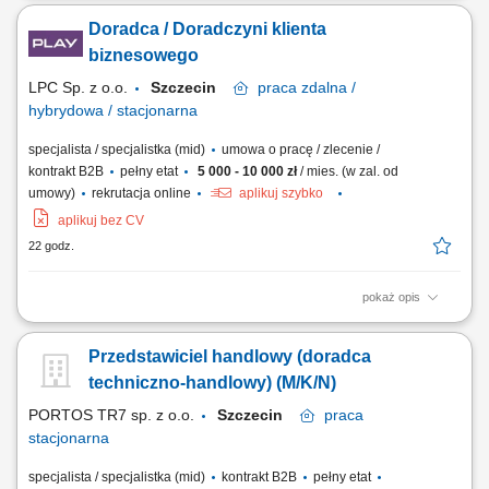
gospodarki magazynowej; Bezpośrednia obsługa klientów w oddziale;
Doradca / Doradczyni klienta
biznesowego
LPC Sp. z o.o.
Szczecin
praca
zdalna /
hybrydowa / stacjonarna
specjalista / specjalistka (mid)
umowa o pracę / zlecenie /
kontrakt B2B
pełny etat
5 000 - 10 000 zł
/ mies. (w zal. od
umowy)
rekrutacja online
aplikuj szybko
aplikuj bez CV
22 godz.
pokaż opis
Zakres obowiązków: Sprzedaż łączy światłowodowych —
standardowych i symetrycznych z SLA; Budowa własnego lejka: lista
Przedstawiciel handlowy (doradca
firm w terenie, sygnały zakupowe (nowa hala, nowy oddział, rekrutacja
informatyka), polecenia od obecnych klientów i od lokalnych firm IT;
techniczno-handlowy) (M/K/N)
Wizje lokalne i zbieranie...
PORTOS TR7 sp. z o.o.
Szczecin
praca
stacjonarna
specjalista / specjalistka (mid)
kontrakt B2B
pełny etat