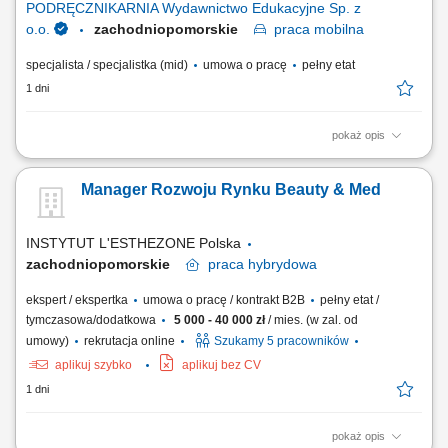
PODRĘCZNIKARNIA Wydawnictwo Edukacyjne Sp. z
o.o.
zachodniopomorskie
praca
mobilna
specjalista / specjalistka (mid)
umowa o pracę
pełny etat
1 dni
pokaż opis
Twoje zadania aktywne pozyskiwanie nowych klientów i rozwijanie
relacji z obecnymi placówkami, prowadzenie spotkań i prezentacji
Manager Rozwoju Rynku Beauty & Med
sprzedażowych u klientów, sprzedaż pakietów edukacyjnych, pomocy
dydaktycznych, zabawek, elektroniki i wybranych usług,
przygotowywanie ofert dopasowanych do...
INSTYTUT L'ESTHEZONE Polska
zachodniopomorskie
praca
hybrydowa
ekspert / ekspertka
umowa o pracę / kontrakt B2B
pełny etat /
tymczasowa/dodatkowa
5 000 - 40 000 zł
/ mies. (w zal. od
umowy)
rekrutacja online
Szukamy 5 pracowników
aplikuj szybko
aplikuj bez CV
1 dni
pokaż opis