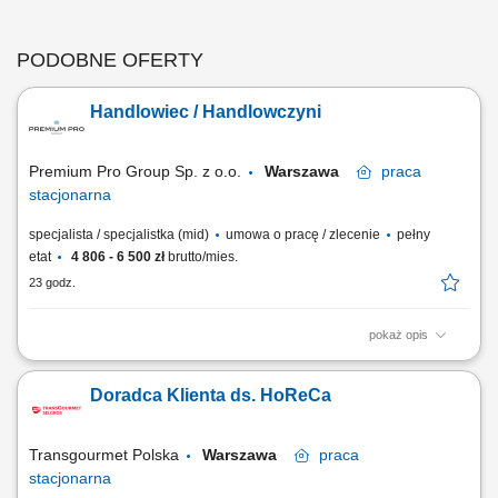
PODOBNE OFERTY
Handlowiec / Handlowczyni
Premium Pro Group Sp. z o.o.
Warszawa
praca
stacjonarna
specjalista / specjalistka (mid)
umowa o pracę / zlecenie
pełny
etat
4 806 - 6 500 zł
brutto/mies.
23 godz.
pokaż opis
Twoje zadania: Aktywne prowadzenie rozmów telefonicznych z
klientami, Budowanie i utrzymywanie relacji z klientami, Współpraca z
Doradca Klienta ds. HoReCa
zespołem sprzedażowym. Oczekujemy: Biegłej znajomości języka
polskiego, Otwartości na kontakt z ludźmi, Wysokiej kultury osobistej i
punktualności, Poszukujesz...
Transgourmet Polska
Warszawa
praca
stacjonarna