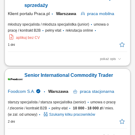
administracji i logistyki w celu...
sprzedaży
Klient portalu Praca.pl
Warszawa
praca
mobilna
młodszy specjalista / młodsza specjalistka (junior)
umowa o
pracę / kontrakt B2B
pełny etat
rekrutacja online
aplikuj bez CV
1 dni
pokaż opis
Aktywne pozyskiwanie nowych klientów w regionie województwa
mazowieckiego. Wsparcie w tworzeniu ofert handlowych i prezentacji
Senior International Commodity Trader
produktów. Utrzymywanie trwałych relacji z klientami i bieżąca obsługa
zapytań. Realizacja indywidualnych celów sprzedażowych pod
nadzorem starszego specjalisty....
Foodcom S.A.
Warszawa
praca
stacjonarna
starszy specjalista / starsza specjalistka (senior)
umowa o pracę
/ zlecenie / kontrakt B2B
pełny etat
10 000 - 18 000 zł
/ mies.
(w zal. od umowy)
Szukamy kilku pracowników
2 dni