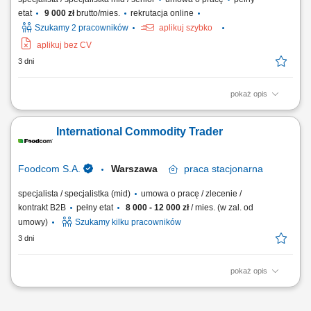
etat
9 000 zł
brutto/mies.
rekrutacja online
Szukamy 2 pracowników
aplikuj szybko
aplikuj bez CV
3 dni
pokaż opis
Opis stanowiska wyszukiwanie i analizowanie potencjalnych klientów
biznesowych na wybranych rynkach, identyfikowanie nowych szans
International Commodity Trader
sprzedażowych oraz kwalifikowanie leadów dla zespołu handlowego,
prowadzenie pierwszego kontaktu z potencjalnymi klientami i badanie
ich potrzeb biznesowych,...
Foodcom S.A.
Warszawa
praca
stacjonarna
specjalista / specjalistka (mid)
umowa o pracę / zlecenie /
kontrakt B2B
pełny etat
8 000 - 12 000 zł
/ mies. (w zal. od
umowy)
Szukamy kilku pracowników
3 dni
pokaż opis
Obowiązki: Nawiązywanie relacji handlowych z nowymi Klientami B2B
na podległych rynkach. Sprzedaż produktów