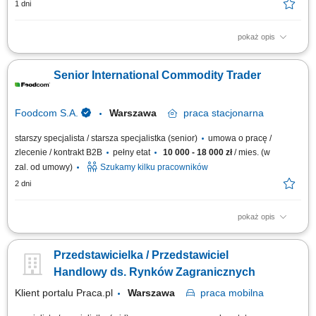
1 dni
pokaż opis
Aktywne pozyskiwanie nowych klientów w regionie województwa
mazowieckiego. Wsparcie w tworzeniu ofert handlowych i prezentacji
Senior International Commodity Trader
produktów. Utrzymywanie trwałych relacji z klientami i bieżąca obsługa
zapytań. Realizacja indywidualnych celów sprzedażowych pod nadzorem
starszego specjalisty....
Foodcom S.A.
Warszawa
praca
stacjonarna
starszy specjalista / starsza specjalistka (senior)
umowa o pracę /
zlecenie / kontrakt B2B
pełny etat
10 000 - 18 000 zł
/ mies. (w
zal. od umowy)
Szukamy kilku pracowników
2 dni
pokaż opis
Obowiązki: Nawiązywanie relacji biznesowych z Klientami B2B na
podległych rynkach; Sprzedaż i kupno produktów
Przedstawicielka / Przedstawiciel
paszowych/spożywczych/chemii przemysłowej/FMCG Klientom
specjalizującym się w branży produkcyjnej; Samodzielne prowadzenie
Handlowy ds. Rynków Zagranicznych
negocjacji biznesowych; Nadzorowanie procesu sprzedaży...
Klient portalu Praca.pl
Warszawa
praca
mobilna