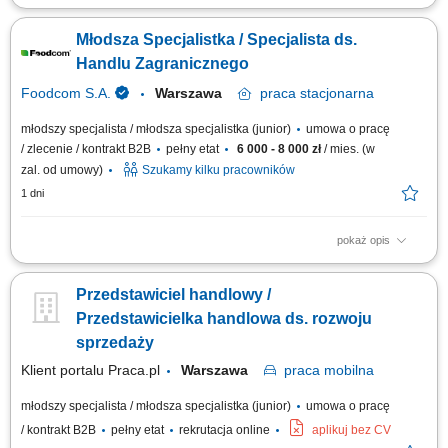
Twój zakres obowiązków pozyskiwanie klientów gastronomicznych, a
także utrzymywanie i rozwój współpracy, realizacja planów
Młodsza Specjalistka / Specjalista ds.
sprzedażowych, profesjonalna obsługa klientów, mająca cechy
partnerstwa biznesowego, budowanie długotrwałych relacji z klientami,
Handlu Zagranicznego
prezentacja oferty firmy zgodna ze standardami.
Foodcom S.A.
Warszawa
praca
stacjonarna
młodszy specjalista / młodsza specjalistka (junior)
umowa o pracę
/ zlecenie / kontrakt B2B
pełny etat
6 000 - 8 000 zł
/ mies. (w
zal. od umowy)
Szukamy kilku pracowników
1 dni
pokaż opis
Zakres obowiązków: Nawiązywanie i pielęgnowanie relacji handlowych
na rynkach zagranicznych. Kompleksowa obsługa transakcji handlowych
Przedstawiciel handlowy /
od zapytania po realizację. Poszukiwanie nowych źródeł zbytu i analiza
trendów rynkowych. Ścisła współpraca z działem administracji i logistyki
Przedstawicielka handlowa ds. rozwoju
w celu...
sprzedaży
Klient portalu Praca.pl
Warszawa
praca
mobilna
młodszy specjalista / młodsza specjalistka (junior)
umowa o pracę
/ kontrakt B2B
pełny etat
rekrutacja online
aplikuj bez CV