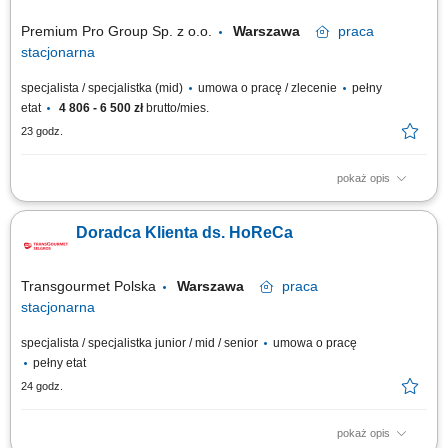
Premium Pro Group Sp. z o.o.
Warszawa
praca
stacjonarna
specjalista / specjalistka (mid)
umowa o pracę / zlecenie
pełny
etat
4 806 - 6 500 zł
brutto/mies.
23 godz.
pokaż opis
Twoje zadania: Aktywne prowadzenie rozmów telefonicznych z klientami,
Budowanie i utrzymywanie relacji z klientami, Współpraca z zespołem
Doradca Klienta ds. HoReCa
sprzedażowym. Oczekujemy: Biegłej znajomości języka polskiego,
Otwartości na kontakt z ludźmi, Wysokiej kultury osobistej i punktualności,
Poszukujesz...
Transgourmet Polska
Warszawa
praca
stacjonarna
specjalista / specjalistka junior / mid / senior
umowa o pracę
pełny etat
24 godz.
pokaż opis