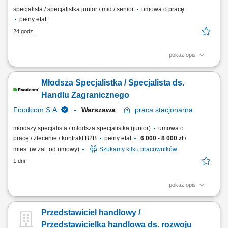
specjalista / specjalistka junior / mid / senior
umowa o pracę
pełny etat
24 godz.
pokaż opis
Twój zakres obowiązków pozyskiwanie klientów gastronomicznych, a
także utrzymywanie i rozwój współpracy, realizacja planów
Młodsza Specjalistka / Specjalista ds.
sprzedażowych, profesjonalna obsługa klientów, mająca cechy
partnerstwa biznesowego, budowanie długotrwałych relacji z klientami,
Handlu Zagranicznego
prezentacja oferty firmy zgodna ze standardami.
Foodcom S.A.
Warszawa
praca
stacjonarna
młodszy specjalista / młodsza specjalistka (junior)
umowa o
pracę / zlecenie / kontrakt B2B
pełny etat
6 000 - 8 000 zł
/
mies. (w zal. od umowy)
Szukamy kilku pracowników
1 dni
pokaż opis
Zakres obowiązków: Nawiązywanie i pielęgnowanie relacji handlowych
na rynkach zagranicznych. Kompleksowa obsługa transakcji
Przedstawiciel handlowy /
handlowych od zapytania po realizację. Poszukiwanie nowych źródeł
zbytu i analiza trendów rynkowych. Ścisła współpraca z działem
Przedstawicielka handlowa ds. rozwoju