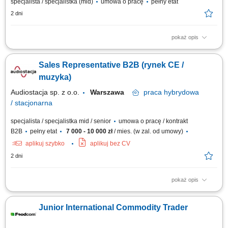
specjalista / specjalistka (mid)
umowa o pracę
pełny etat
2 dni
pokaż opis
Aktywne pozyskiwanie nowych klientów biznesowych oraz partnerów
handlowych na rynkach zagranicznych. Rozwijanie współpracy z
Sales Representative B2B (rynek CE /
obecnymi kontrahentami i budowanie długofalowych relacji.
Przygotowywanie ofert handlowych oraz prowadzenie negocjacji w
muzyka)
języku obcym. Realizacja celów sprzedażowych i...
Audiostacja sp. z o.o.
Warszawa
praca
hybrydowa
/ stacjonarna
specjalista / specjalistka mid / senior
umowa o pracę / kontrakt
B2B
pełny etat
7 000 - 10 000 zł
/ mies. (w zal. od umowy)
aplikuj szybko
aplikuj bez CV
2 dni
pokaż opis
Zakres obowiązków: opieka nad klientami B2B (sklepy muzyczne,
foto/video, komputerowe, Hi-Fi, gaming, sieci handlowe) codzienna,
Junior International Commodity Trader
aktywna współpraca z odbiorcami w całej Polsce; realizacja planów
sprzedażowych i działań ekspansyjnych; wizyty handlowe u klientów i
budowanie relacji;...