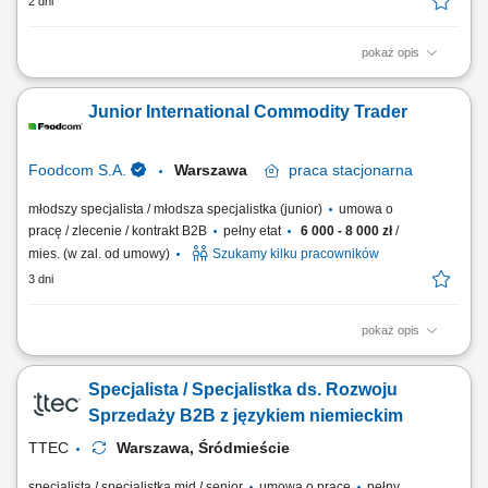
2 dni
pokaż opis
Zakres obowiązków: opieka nad klientami B2B (sklepy muzyczne,
foto/video, komputerowe, Hi-Fi, gaming, sieci handlowe) codzienna,
Junior International Commodity Trader
aktywna współpraca z odbiorcami w całej Polsce; realizacja planów
sprzedażowych i działań ekspansyjnych; wizyty handlowe u klientów i
budowanie relacji;...
Foodcom S.A.
Warszawa
praca
stacjonarna
młodszy specjalista / młodsza specjalistka (junior)
umowa o
pracę / zlecenie / kontrakt B2B
pełny etat
6 000 - 8 000 zł
/
mies. (w zal. od umowy)
Szukamy kilku pracowników
3 dni
pokaż opis
Obowiązki: Nawiązywanie relacji handlowych z Klientami B2B na
podległych rynkach; Samodzielne prowadzenie negocjacji handlowych;
Specjalista / Specjalistka ds. Rozwoju
Nadzorowanie procesu sprzedaży towaru do klienta; Utrzymywanie
dobrych relacji z dostawcami i Klientami; Badanie źródeł nowych
Sprzedaży B2B z językiem niemieckim
potencjalnych Klientów na...
TTEC
Warszawa, Śródmieście
specjalista / specjalistka mid / senior
umowa o pracę
pełny