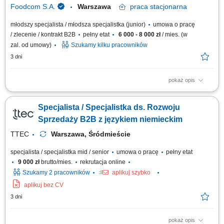
Foodcom S.A.
Warszawa
praca
stacjonarna
młodszy specjalista / młodsza specjalistka (junior)
umowa o pracę
/ zlecenie / kontrakt B2B
pełny etat
6 000 - 8 000 zł
/ mies. (w
zal. od umowy)
Szukamy kilku pracowników
3 dni
pokaż opis
Obowiązki: Nawiązywanie relacji handlowych z Klientami B2B na
podległych rynkach; Samodzielne prowadzenie negocjacji handlowych;
Specjalista / Specjalistka ds. Rozwoju
Nadzorowanie procesu sprzedaży towaru do klienta; Utrzymywanie
dobrych relacji z dostawcami i Klientami; Badanie źródeł nowych
Sprzedaży B2B z językiem niemieckim
potencjalnych Klientów na...
TTEC
Warszawa, Śródmieście
specjalista / specjalistka mid / senior
umowa o pracę
pełny etat
9 000 zł
brutto/mies.
rekrutacja online
Szukamy 2 pracowników
aplikuj szybko
aplikuj bez CV
3 dni
pokaż opis