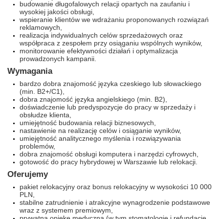
budowanie długofalowych relacji opartych na zaufaniu i
wysokiej jakości obsługi,
wspieranie klientów we wdrażaniu proponowanych rozwiązań
reklamowych,
realizacja indywidualnych celów sprzedażowych oraz
współpraca z zespołem przy osiąganiu wspólnych wyników,
monitorowanie efektywności działań i optymalizacja
prowadzonych kampanii.
Wymagania
bardzo dobra znajomość języka czeskiego lub słowackiego
(min. B2+/C1),
dobra znajomość języka angielskiego (min. B2),
doświadczenie lub predyspozycje do pracy w sprzedaży i
obsłudze klienta,
umiejętność budowania relacji biznesowych,
nastawienie na realizację celów i osiąganie wyników,
umiejętność analitycznego myślenia i rozwiązywania
problemów,
dobra znajomość obsługi komputera i narzędzi cyfrowych,
gotowość do pracy hybrydowej w Warszawie lub relokacji.
Oferujemy
pakiet relokacyjny oraz bonus relokacyjny w wysokości 10 000
PLN,
stabilne zatrudnienie i atrakcyjne wynagrodzenie podstawowe
wraz z systemem premiowym,
prywatną opiekę medyczną (w tym stomatologię i refundację