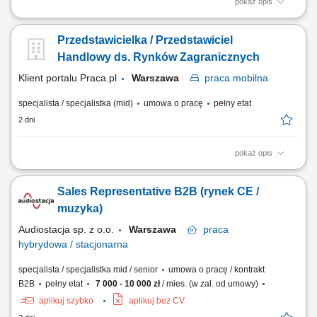
pokaż opis
Obowiązki: Nawiązywanie relacji biznesowych z Klientami B2B na
podległych rynkach; Sprzedaż i kupno produktów
Przedstawicielka / Przedstawiciel
paszowych/spożywczych/chemii przemysłowej/FMCG Klientom
specjalizującym się w branży produkcyjnej; Samodzielne prowadzenie
Handlowy ds. Rynków Zagranicznych
negocjacji biznesowych; Nadzorowanie procesu sprzedaży...
Klient portalu Praca.pl
Warszawa
praca
mobilna
specjalista / specjalistka (mid)
umowa o pracę
pełny etat
2 dni
pokaż opis
Aktywne pozyskiwanie nowych klientów biznesowych oraz partnerów
handlowych na rynkach zagranicznych. Rozwijanie współpracy z
Sales Representative B2B (rynek CE /
obecnymi kontrahentami i budowanie długofalowych relacji.
Przygotowywanie ofert handlowych oraz prowadzenie negocjacji w
muzyka)
języku obcym. Realizacja celów sprzedażowych i...
Audiostacja sp. z o.o.
Warszawa
praca
hybrydowa / stacjonarna
specjalista / specjalistka mid / senior
umowa o pracę / kontrakt
B2B
pełny etat
7 000 - 10 000 zł
/ mies. (w zal. od umowy)
aplikuj szybko
aplikuj bez CV