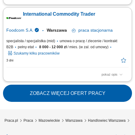
Opis stanowiska wyszukiwanie i analizowanie potencjalnych klientów
biznesowych na wybranych rynkach, identyfikowanie nowych szans
International Commodity Trader
sprzedażowych oraz kwalifikowanie leadów dla zespołu handlowego,
prowadzenie pierwszego kontaktu z potencjalnymi klientami i badanie ich
potrzeb biznesowych,...
Foodcom S.A.
Warszawa
praca
stacjonarna
specjalista / specjalistka (mid)
umowa o pracę / zlecenie / kontrakt
B2B
pełny etat
8 000 - 12 000 zł
/ mies. (w zal. od umowy)
Szukamy kilku pracowników
3 dni
pokaż opis
Obowiązki: Nawiązywanie relacji handlowych z nowymi Klientami B2B na
podległych rynkach. Sprzedaż produktów
paszowych/spożywczych/chemii przemysłowej/FMCG klientom
ZOBACZ WIĘCEJ OFERT PRACY
specjalizującym się w branży produkcyjnej. Samodzielne prowadzenie
negocjacji handlowych. Nadzorowania procesu sprzedaży...
Praca.pl
Praca
Mazowieckie
Warszawa
Handlowiec Warszawa
Sp