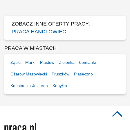
paszowych/spożywczych/chemii przemysłowej/FMCG klientom
specjalizującym się w branży produkcyjnej. Samodzielne prowadzenie
negocjacji handlowych. Nadzorowania procesu sprzedaży...
ZOBACZ INNE OFERTY PRACY:
PRACA HANDLOWIEC
PRACA W MIASTACH
Ząbki
Marki
Piastów
Zielonka
Łomianki
Ożarów Mazowiecki
Pruszków
Piaseczno
Konstancin-Jeziorna
Kobyłka