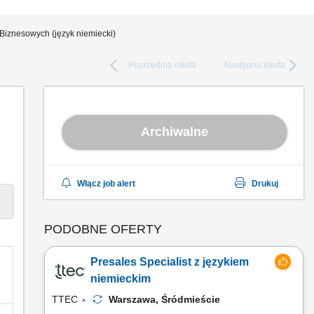
Biznesowych (język niemiecki)
Poprzednia
oferta
Następna
oferta
Archiwalne
Włącz job alert
Drukuj
PODOBNE OFERTY
Presales Specialist z językiem
niemieckim
TTEC
Warszawa, Śródmieście