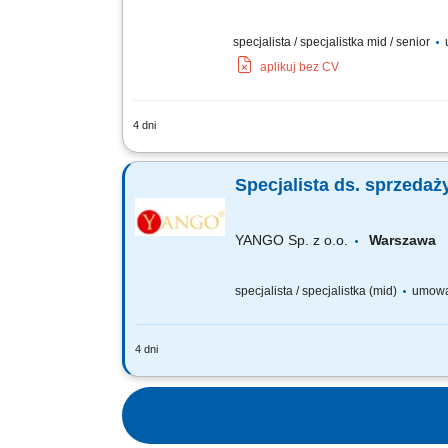
specjalista / specjalistka mid / senior
u
aplikuj bez CV
4 dni
Zakres obowiązków: Obsługa i rozwój re
współpraca z partnerami w całej Polsce
Specjalista ds. sprzeda
YANGO Sp. z o.o.
Warszaw
specjalista / specjalistka (mid)
umowa
4 dni
Zakres obowiązków: Aktywna sprzedaż 
analizowanie odchyleń od przypisanych