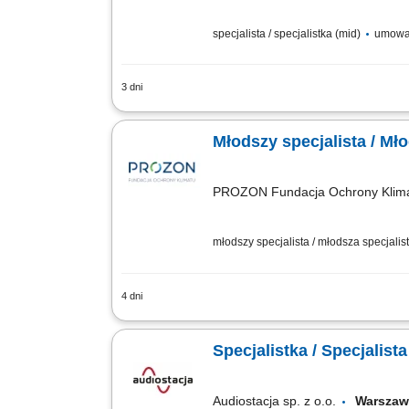
specjalista / specjalistka (mid)
umowa 
3 dni
Telefoniczny kontakt z klientami i akt
wyborze wydarzeń oraz obsługa pytań i 
Młodszy specjalista / Mło
PROZON Fundacja Ochrony Klim
młodszy specjalista / młodsza specjalist
4 dni
Opis stanowiska Nawiązywanie współpra
kontrahentami i zapewnianie wysokiego
Specjalistka / Specjalist
Audiostacja sp. z o.o.
Warsz