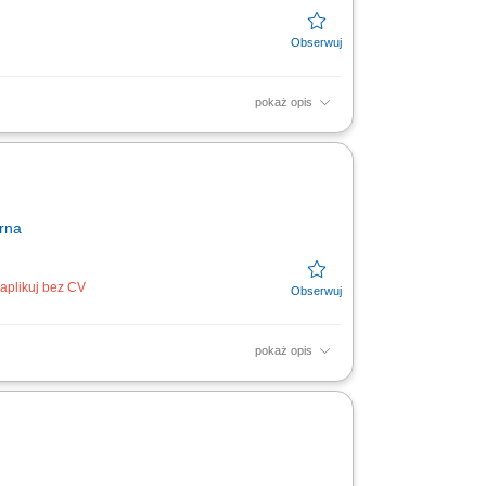
pokaż opis
ie o terminach i lokalizacjach; Doradztwo w
rna
aplikuj bez CV
pokaż opis
ymywanie regularnego kontaktu z obecnymi
klientów oraz prowadzenie...