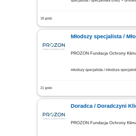
specjalista / specjalistka (mid)
umowa
18 godz.
Zakres obowiązków: Będziesz pierwszą o
rozwiązanie i odpowiednie wsparcie. s
Młodszy specjalista / Mł
gotowości klienta do...
PROZON Fundacja Ochrony Klim
młodszy specjalista / młodsza specjalist
21 godz.
Zakres obowiązków Pozyskiwanie nowych
kontrahentami. Przygotowywanie ofert 
Doradca / Doradczyni Kl
PROZON Fundacja Ochrony Klim