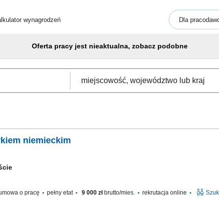
lkulator wynagrodzeń
Dla pracodaw
Oferta pracy jest nieaktualna, zobacz podobne
zykiem niemieckim
eście
umowa o pracę
pełny etat
9 000 zł
brutto/mies.
rekrutacja online
Szuk