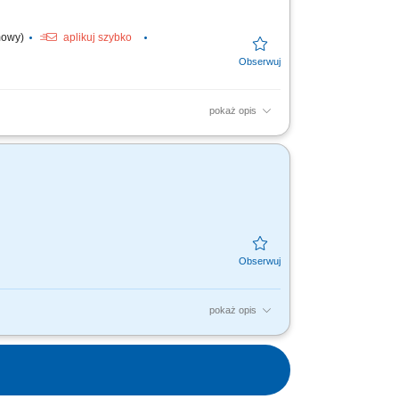
umowy)
aplikuj szybko
pokaż opis
-Fi, gaming, sieci handlowe) Aktywna
 ofert...
pokaż opis
 Stałe monitorowanie wyników sprzedaży,
az osobami...