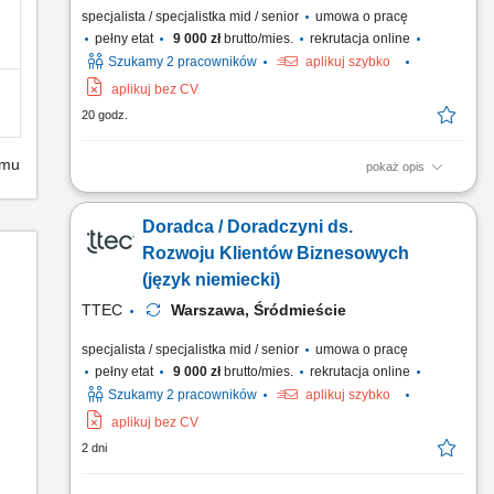
specjalista / specjalistka mid / senior
umowa o pracę
pełny etat
9 000 zł
brutto/mies.
rekrutacja online
Szukamy 2 pracowników
aplikuj szybko
aplikuj bez CV
20 godz.
emu
pokaż opis
As a Sales Representative (Presales) with German – Hybrid,
working on site in Warsaw, Poland, you’ll be a part of bringing
Doradca / Doradczyni ds.
humanity to business. #experienceTTEC Our employees have
spoken. Our purpose, team, and company culture are amazing
Rozwoju Klientów Biznesowych
and our Great Place to Work® certification in Poland...
(język niemiecki)
TTEC
Warszawa, Śródmieście
specjalista / specjalistka mid / senior
umowa o pracę
pełny etat
9 000 zł
brutto/mies.
rekrutacja online
Szukamy 2 pracowników
aplikuj szybko
aplikuj bez CV
2 dni