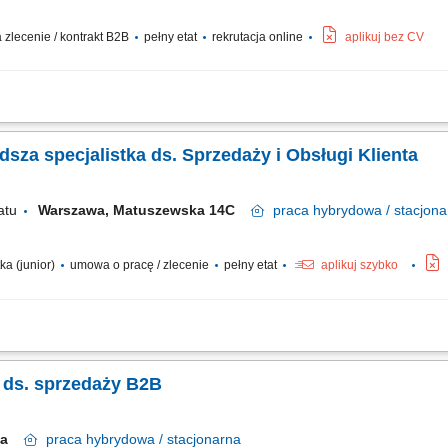
zlecenie / kontrakt B2B
pełny etat
rekrutacja online
aplikuj bez CV
ywna sprzedaż biletów na wydarzenia; Prezentowanie oferty koncertowej, informowan
obiekcji klientów; Prowadzenie rozmów sprzedażowych oraz realizacja transakcji;
dsza specjalistka ds. Sprzedaży i Obsługi Klienta
atu
Warszawa, Matuszewska 14C
praca
hybrydowa / stacjona
ka (junior)
umowa o pracę / zlecenie
pełny etat
aplikuj szybko
cy z nowymi klientami oraz rozwijanie długofalowych relacji biznesowych. Utrz
 standardu obsługi. Przygotowywanie ofert handlowych dopasowanych do potrzeb 
a ds. sprzedaży B2B
awa
praca
hybrydowa / stacjonarna