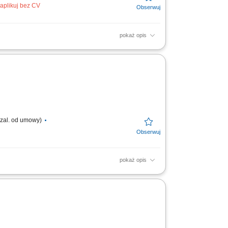
aplikuj bez CV
pokaż opis
 Telefoniczne i mailowe prowadzenie
unków współpracy....
 zal. od umowy)
pokaż opis
amodzielne prowadzenie negocjacji i
ynacja dokumentacji handlowej...