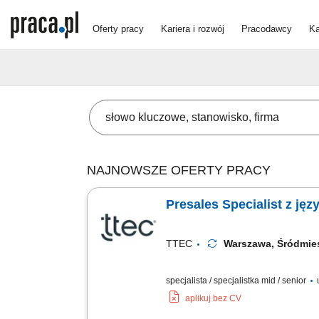
Oferty pracy
Kariera i rozwój
Pracodawcy
Ka
NAJNOWSZE OFERTY PRACY
Presales Specialist z ję
TTEC
Warszawa, Śródmi
specjalista / specjalistka mid / senior
aplikuj bez CV