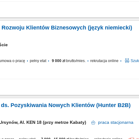
ith German – Hybrid, working on site in Warsaw, Poland, you’ll be a part of bring
, team, and company culture are amazing and our Great Place to Work® certificat
. Rozwoju Klientów Biznesowych (język niemiecki)
eście
umowa o pracę
pełny etat
9 000 zł
brutto/mies.
rekrutacja online
Szuk
i o potencjalnych klientach i analizowanie ich potrzeb biznesowych, inicjowanie 
 zespołem sprzedaży w zakresie przygotowywania nowych możliwości biznesowych, 
ka ds. Pozyskiwania Nowych Klientów (Hunter B2B)
Ursynów, Al. KEN 18 (przy metrze Kabaty)
praca
stacjonarna