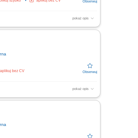
plikuj szybko
aplikuj bez CV
pokaż opis
 właściwe
 potrzeb i ocena
rna
aplikuj bez CV
pokaż opis
utrzymywanie relacji z obecnymi
łań konkurencji....
rna