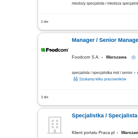
młodszy specjalista / młodsza specjalist
2 dni
Opis stanowiska Aktywne pozyskiwanie 
kontaktów z klientami w celu budowania
Manager / Senior Manage
Foodcom S.A.
Warszawa
specjalista / specjalistka mid / senior
u
Szukamy kilku pracowników
3 dni
Zadania: Pozyskiwanie nowych partner
monitorowanie całego procesu sprzedaż
Specjalistka / Specjalist
Klient portalu Praca.pl
Warsza