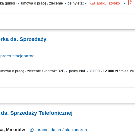
ka (junior)
umowa o pracę / zlecenie
pełny etat
aplikuj szybko
nowych klientów oraz rozwijanie współpracy z obecnymi partnerami biznesowymi.
 trwałych relacji. Opracowywanie ofert handlowych oraz udział w uzgadnianiu war
rka ds. Sprzedaży
praca
stacjonarna
mowa o pracę / zlecenie / kontrakt B2B
pełny etat
8 000 - 12 000 zł
/ mies. (w
ów biznesowych w branżach produkcyjnych (pasze, spożywcza, chemia, FMCG). S
y. Aktywne poszukiwanie nowych rynków zbytu oraz analiza ich potencjału. Koord
a ds. Sprzedaży Telefonicznej
wa, Mokotów
praca
zdalna / stacjonarna