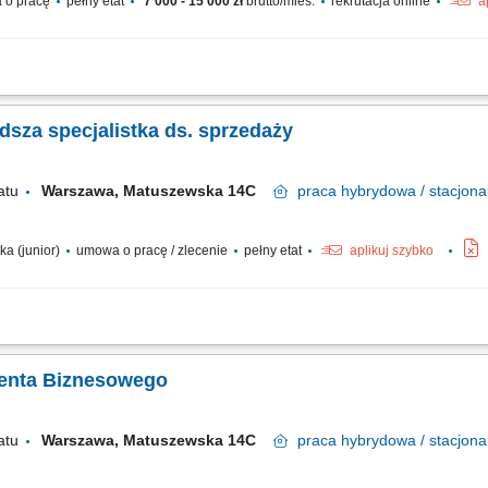
 o pracę
pełny etat
7 000 - 15 000 zł
brutto/mies.
rekrutacja online
a
sobą, z którą rozmawia klient. To od Ciebie będzie zależało, czy szybko otrzyma
zybkie nawiązywanie kontaktu z klientami przekazanymi do obsługi, diagnozowanie
odsza specjalistka ds. sprzedaży
atu
Warszawa, Matuszewska 14C
praca
hybrydowa / stacjona
ka (junior)
umowa o pracę / zlecenie
pełny etat
aplikuj szybko
 Klientów między innymi poprzez telefoniczny kontakt z Klientem oraz obsługa i 
handlowych oraz negocjowanie warunków umów. Analiza rynku i monitorowanie dzia
ienta Biznesowego
atu
Warszawa, Matuszewska 14C
praca
hybrydowa / stacjona