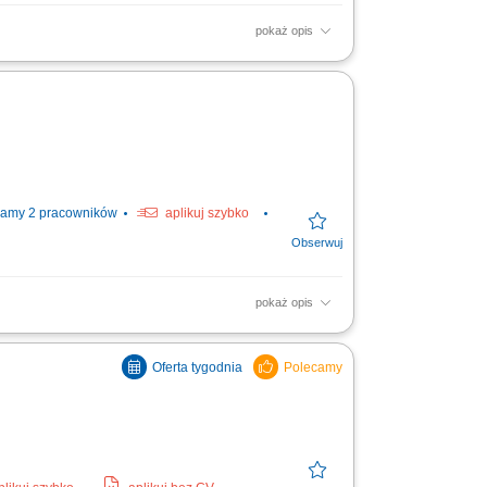
pokaż opis
ing humanity to business. #experienceTTEC
ion in Poland...
amy 2 pracowników
aplikuj szybko
pokaż opis
kontaktów z firmami oraz budowanie
umawianie spotkań...