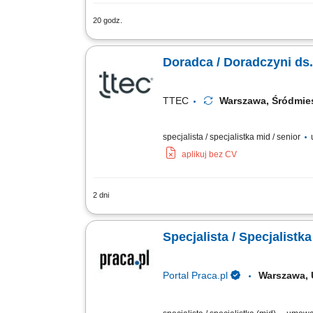
20 godz.
As a Sales Representative (Presales) w
Our employees have spoken. Our purpose
Doradca / Doradczyni ds
TTEC
Warszawa, Śródmi
specjalista / specjalistka mid / senior
aplikuj bez CV
2 dni
Opis stanowiska pozyskiwanie informacj
zainteresowania ofertą, współpraca z
Specjalista / Specjalist
Portal Praca.pl
Warszawa, 