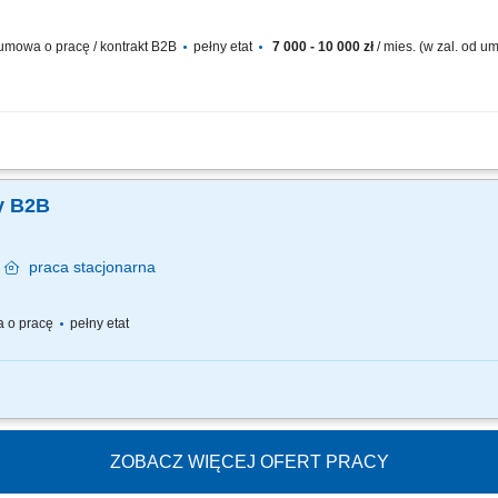
mowa o pracę / kontrakt B2B
pełny etat
7 000 - 10 000 zł
/ mies. (w zal. od 
lacji z klientami biznesowymi (m.in. sklepy muzyczne, foto/video, komputerowe, Hi
; Realizacja planów sprzedażowych; Spotkania i wizyty u klientów; Przygotowywanie
ży B2B
a
praca
stacjonarna
 o pracę
pełny etat
telefoniczna (wychodząca) do aptek zgodnie z obowiązującymi standardami firmy.
 celów sprzedażowych; Budowanie i utrzymywanie relacji z kierownikami aptek or
ZOBACZ WIĘCEJ OFERT PRACY