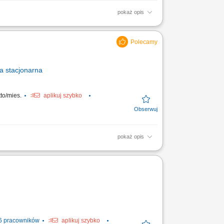
pokaż opis
ie dla nich dedykowanych rozwiązań
erowanie leadów i...
a
stacjonarna
to/mies.
aplikuj szybko
pokaż opis
owe produkty związane z tematyką
 obowiązków:...
6 pracowników
aplikuj szybko