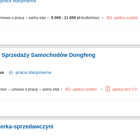
praca
stacjonarna
mowa o pracę
pełny etat
9 000 - 11 000 zł
brutto/mies.
aplikuj szybko
ientów, doradztwo w zakresie części zamiennych i akcesoriów; opieka nad stałymi
ennych na zlecenia serwisowe; prace w magazynie; realizacja przyjęcia towaru do
s. Sprzedaży Samochodów Dongfeng
awa
praca
stacjonarna
enior
umowa o pracę
pełny etat
aplikuj szybko
aplikuj bez CV
 daje Ci satysfakcję? Chcesz współtworzyć rozwój jednej z najszybciej rozwijają
ochodów marki Dongfeng, który z zaangażowaniem będzie budować relacje z klient
jerka-sprzedawczyni