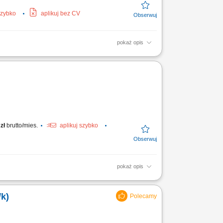
szybko
aplikuj bez CV
pokaż opis
ie sprzedaży przy użyciu kasy fiskalnej;
zł
brutto/mies.
aplikuj szybko
pokaż opis
 transakcji. Dbanie o właściwą ekspozycję
k)