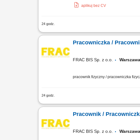
aplikuj bez CV
24 godz.
Prowadzenie sprzedaży i obsługa kasy f
Utrzymywanie porządku na terenie skle
Pracowniczka / Pracowni
FRAC BIS Sp. z o.o.
Warsza
pracownik fizyczny / pracowniczka fizy
24 godz.
Krojenie, pakowanie oraz wydawanie se
Utrzymywanie czystości i porządku na 
Pracownik / Pracownicz
FRAC BIS Sp. z o.o.
Warsza