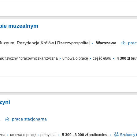
ałych więzi biznesowych. Dokonywanie audytu potrzeb klientów oraz projektowan
enie prezentacji i konsultacji w trybie online oraz stacjonarnie. Samodzielne gen
epie muzealnym
uzeum. Rezydencja Królów i Rzeczypospolitej
Warszawa
prac
wnik fizyczny / pracowniczka fizyczna
umowa o pracę
część etatu
4 300 zł
brut
edzin w Zamku – oferujemy starannie wyselekcjonowane pamiątki, książki i unikat
tóra z pasją pomoże naszym gościom zabrać cząstkę muzeum do domu. Twój zakres
zyni
wa
praca
stacjonarna
czna
umowa o pracę
pełny etat
5 300 - 8 000 zł
brutto/mies.
Szukamy 