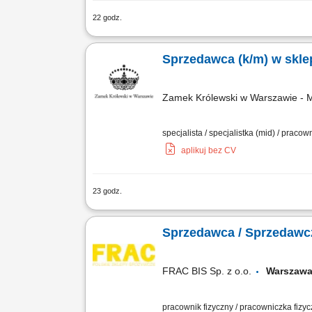
22 godz.
Zadania Tworzenie i pielęgnowanie trw
polisowych. Organizowanie oraz prowadz
Sprzedawca (k/m) w skl
Zamek Królewski w Warszawie - M
specjalista / specjalistka (mid) / praco
aplikuj bez CV
23 godz.
Nasz sklep muzealny jest częścią odwi
naszych ekspozycji. Szukamy osoby, k
Sprzedawca / Sprzedawc
FRAC BIS Sp. z o.o.
Warsza
pracownik fizyczny / pracowniczka fizy