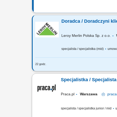
Doradca / Doradczyni kli
Leroy Merlin Polska Sp. z o.o.
specjalista / specjalistka (mid)
umowa
22 godz.
Co będziesz robić? Twój start z Budd
wdrożenia i zespołu, Aktywna sprzedaż
Specjalistka / Specjalis
Praca.pl
Warszawa
praca
specjalista / specjalistka junior / mid
u