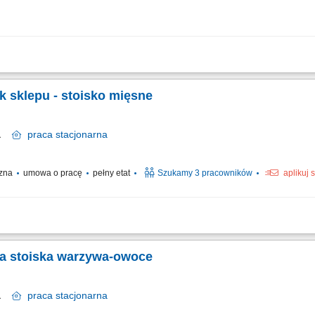
iskalnej; Wykładanie asortymentu oraz dbanie o estetyczny wygląd półek; Weryfik
pu;
k sklepu - stoisko mięsne
wa
praca
stacjonarna
czna
umowa o pracę
pełny etat
Szukamy 3 pracowników
aplikuj 
rów, mięsa i wędlin; Sprawna i miła obsługa klientów; Dbanie o prawidłową ekspo
stanowisku pracy;
ka stoiska warzywa-owoce
wa
praca
stacjonarna