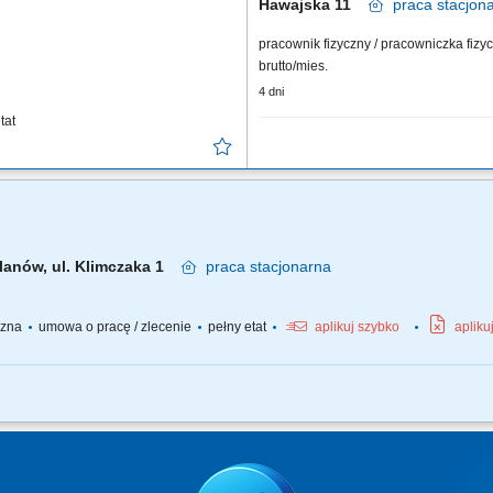
Hawajska 11
praca
stacjon
pracownik fizyczny / pracowniczka fiz
brutto/mies.
4 dni
tat
Twoje główne zadania: zapewnienie pro
sieci Topaz dbałość o właściwą ekspoz
itp. oraz monitorowanie terminów przy
dbałość o...
lanów, ul. Klimczaka 1
praca
stacjonarna
yczna
umowa o pracę / zlecenie
pełny etat
aplikuj szybko
apliku
bsługa klienta; obsługa kasy fiskalnej; dbałość o ekspozycje asortymentu i dobry