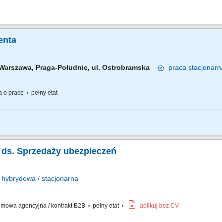
enta
Warszawa, Praga-Południe, ul. Ostrobramska
praca
stacjonarn
 o pracę
pełny etat
ym: przez pierwsze 4 miesiące będziesz pracować na dziale oraz zdobywać wiedzę
 i doradztwo: będziesz sprzedawać i doradzać klientom w wyborze najlepszych prod
ta ds. Sprzedaży ubezpieczeń
hybrydowa / stacjonarna
mowa agencyjna / kontrakt B2B
pełny etat
aplikuj bez CV