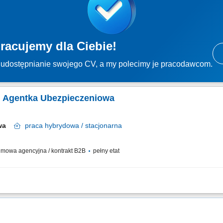
racujemy dla Ciebie!
udostępnianie swojego CV, a my polecimy je pracodawcom.
/ Agentka Ubezpieczeniowa
awa
praca
hybrydowa / stacjonarna
mowa agencyjna / kontrakt B2B
pełny etat
tfela klientów oraz relacji biznesowych; Analiza potrzeb klientów oraz dobór ro
tacjonarnej; Realizacja indywidualnych celów sprzedażowych przy zachowaniu wyso