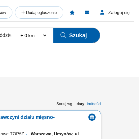
Zaloguj się
ców
Dodaj ogłoszenie
Szukaj
Sortuj wg.:
daty
trafności
awczyni działu mięsno-
ugowe TOPAZ
Warszawa, Ursynów, ul.