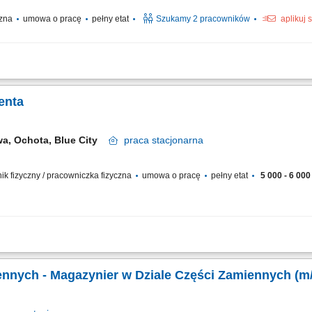
czna
umowa o pracę
pełny etat
Szukamy 2 pracowników
aplikuj 
ełnianie warzyw i owoców; Dbanie o świeży i estetyczny wygląd stoiska; Prowadzen
oboczej;
enta
a, Ochota, Blue City
praca
stacjonarna
wnik fizyczny / pracowniczka fizyczna
umowa o pracę
pełny etat
5 000 - 6 000 
ga klientów oraz doradztwo podczas zakupów. Obsługa kasy fiskalnej i realizacja
kładanie towaru oraz utrzymywanie porządku w sklepie. Kontrola jakości i stanu...
nnych - Magazynier w Dziale Części Zamiennych (m/