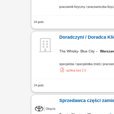
pracownik fizyczny / pracowniczka fizy
24 godz.
Sortowanie, wykładanie oraz stałe uzup
Utrzymywanie czystości w przestrzeni r
Doradczyni / Doradca Kli
The Whisky- Blue City
Warszaw
specjalista / specjalistka (mid) / praco
aplikuj bez CV
24 godz.
Zakres obowiązków: Profesjonalna obsłu
produktów i estetykę sali sprzedaży. Wy
Sprzedawca części zamie