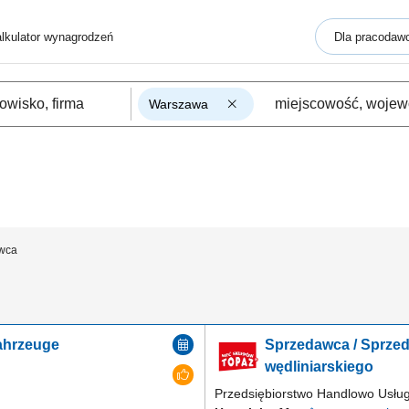
lkulator wynagrodzeń
Dla pracodaw
Warszawa
wca
ahrzeuge
Sprzedawca / Sprzed
wędliniarskiego
Przedsiębiorstwo Handlowo Usł