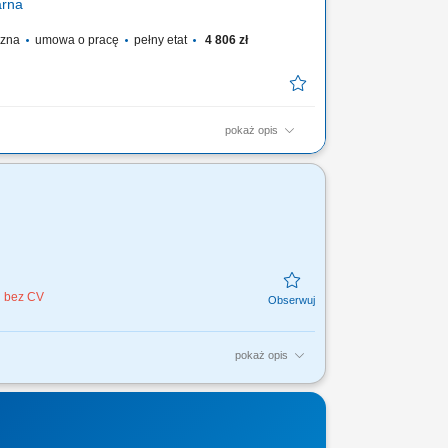
arna
yczna
umowa o pracę
pełny etat
4 806 zł
pokaż opis
fesjonalnej obsługi Klientów zgodnie ze standardami
ycję towarów na dziale świeżym - mięso, wędliny, sery
datności do spożycia aktywna sprzedaż produktów
j bez CV
pokaż opis
 wizerunek sklepu; bieżące uzupełnianie