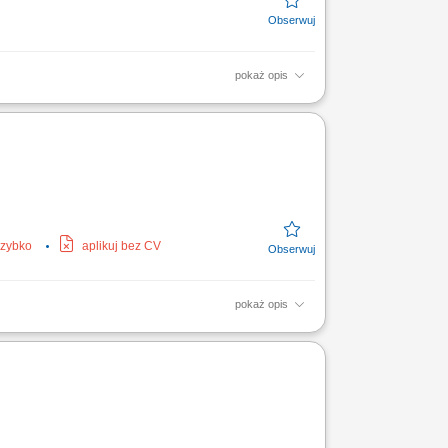
pokaż opis
acja terminów przydatności produktów;
szybko
aplikuj bez CV
pokaż opis
zycję towaru na ladach chłodniczych;