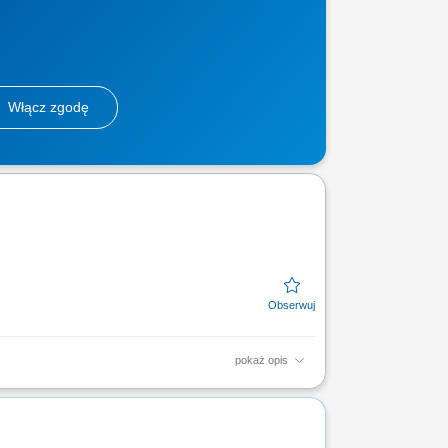
Włącz zgodę
pokaż opis
związań ubezpieczeniowych; Prowadzenie
kiej jakości...