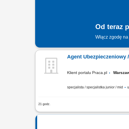
Od teraz p
Włącz zgodę na 
Agent Ubezpieczeniowy 
Klient portalu Praca.pl
Warsz
specjalista / specjalistka junior / mid
u
21 godz.
Budowanie i pozyskiwanie własnego por
spotkań handlowych w formie online i s