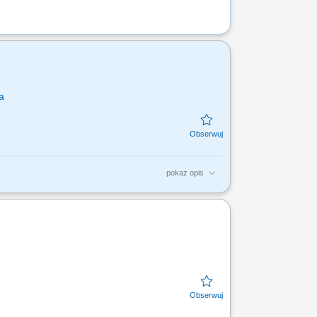
a
pokaż opis
 sprzedażową przy wsparciu opiekuna
uktów i usług,...