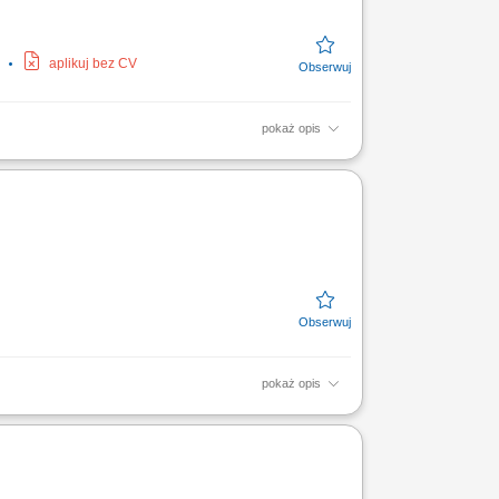
aplikuj bez CV
pokaż opis
 klientami i aktywne pozyskiwanie
 magazynu; realizacja...
pokaż opis
cych się marek motoryzacyjnych? Poszukujemy
ami i...