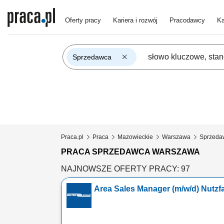
Oferty pracy
Kariera i rozwój
Pracodawcy
Ka
Sprzedawca
Praca.pl
Praca
Mazowieckie
Warszawa
Sprzeda
PRACA SPRZEDAWCA WARSZAWA
NAJNOWSZE OFERTY PRACY: 97
Area Sales Manager (m/w/d) Nutzf