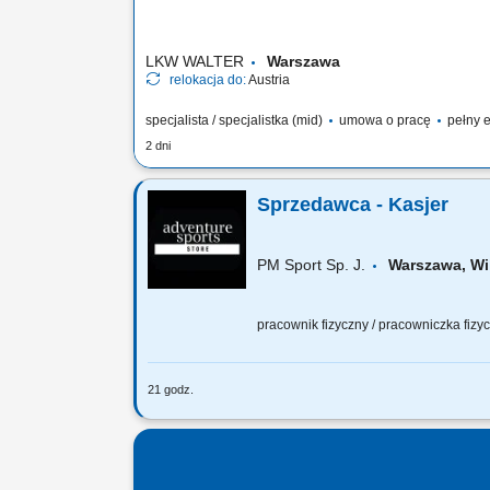
LKW WALTER
Warszawa
relokacja do:
Austria
specjalista / specjalistka (mid)
umowa o pracę
pełny e
2 dni
Sprzedawca - Kasjer
PM Sport Sp. J.
Warszawa, Wi
pracownik fizyczny / pracowniczka fiz
21 godz.
Twój zakres obowiązków profesjonalna o
asortymentu sprzedawanego towaru;