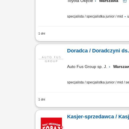
Toyota Okęcie
Warszawa
specjalista / specjalistka junior / mid
u
1 dni
Twoje zadania profesjonalna obsługa kl
nowych; obsługa wydawania części zami
Doradca / Doradczyni d
Auto Fus Group sp. J.
Warsz
specjalista / specjalistka junior / mid / s
1 dni
Motoryzacja to Twoja pasja, a sprzedaż
Doradcy/Doradczyni ds. Sprzedaży Sam
Kasjer-sprzedawca / Kas