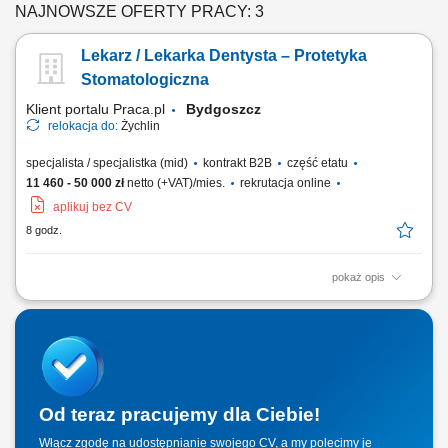
NAJNOWSZE OFERTY PRACY: 3
Lekarz / Lekarka Dentysta – Protetyka
Stomatologiczna
Klient portalu Praca.pl
Bydgoszcz
relokacja do:
Żychlin
specjalista / specjalistka (mid)
kontrakt B2B
część etatu
11 460 - 50 000 zł
netto (+VAT)/mies.
rekrutacja online
aplikuj bez CV
8 godz.
pokaż opis
Udzielanie świadczeń z zakresu protetyki stomatologicznej zgodnie z
obowiązującymi standardami. Prowadzenie konsultacji oraz
planowanie leczenia protetycznego pacjentów. Realizacja świadczeń
finansowanych przez NFZ oraz usług komercyjnych. Prowadzenie
dokumentacji medycznej zgodnie z...
Od teraz pracujemy dla Ciebie!
Włącz zgodę na udostępnianie swojego CV, a my polecimy je