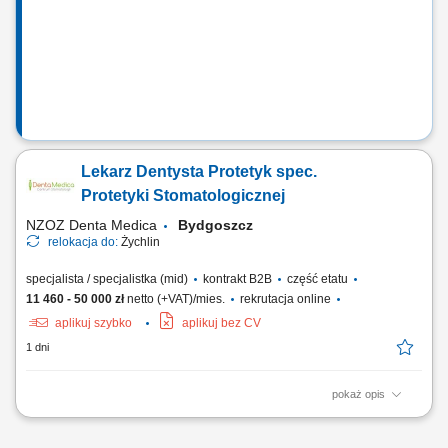
Lekarz Dentysta Protetyk spec.
Protetyki Stomatologicznej
NZOZ Denta Medica
Bydgoszcz
relokacja do:
Żychlin
specjalista / specjalistka (mid)
kontrakt B2B
część etatu
11 460 - 50 000 zł
netto (+VAT)/mies.
rekrutacja online
aplikuj szybko
aplikuj bez CV
1 dni
pokaż opis
Zadania: Udzielanie świadczeń stomatologicznych w ramach Poradni
Protetyki Stomatologicznej;