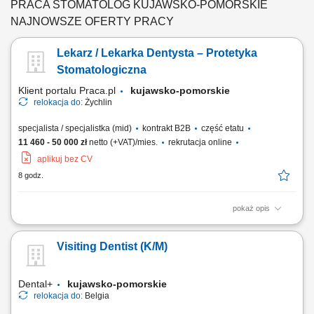
PRACA STOMATOLOG KUJAWSKO-POMORSKIE
NAJNOWSZE OFERTY PRACY
Lekarz / Lekarka Dentysta – Protetyka
Stomatologiczna
Klient portalu Praca.pl
kujawsko-pomorskie
relokacja do:
Żychlin
specjalista / specjalistka (mid)
kontrakt B2B
część etatu
11 460 - 50 000 zł
netto (+VAT)/mies.
rekrutacja online
aplikuj bez CV
8 godz.
pokaż opis
Udzielanie świadczeń z zakresu protetyki stomatologicznej zgodnie z
obowiązującymi standardami. Prowadzenie konsultacji oraz
Visiting Dentist (K/M)
planowanie leczenia protetycznego pacjentów. Realizacja świadczeń
finansowanych przez NFZ oraz usług komercyjnych. Prowadzenie
dokumentacji medycznej zgodnie z...
Dental+
kujawsko-pomorskie
relokacja do:
Belgia