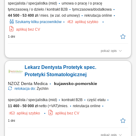
specjalista / specjalistka (mid)
umowa o pracę / o pracę
tymczasową / o dzieło / kontrakt B2B
tymczasowa/dodatkowa
44 500 - 53 400 zł
/ mies. (w zal. od umowy)
rekrutacja online
Szukamy kilku pracowników
aplikuj szybko
aplikuj bez CV
1 dni
pokaż opis
Work as an independent freelance dentist within a mobile dental team;
Mainly treat patients with substantial and often complex dental care
Lekarz Dentysta Protetyk spec.
needs; Assist with the practical organisation of the mobile dental unit;
Protetyki Stomatologicznej
NZOZ Denta Medica
kujawsko-pomorskie
relokacja do:
Żychlin
specjalista / specjalistka (mid)
kontrakt B2B
część etatu
11 460 - 50 000 zł
netto (+VAT)/mies.
rekrutacja online
aplikuj szybko
aplikuj bez CV
1 dni
pokaż opis