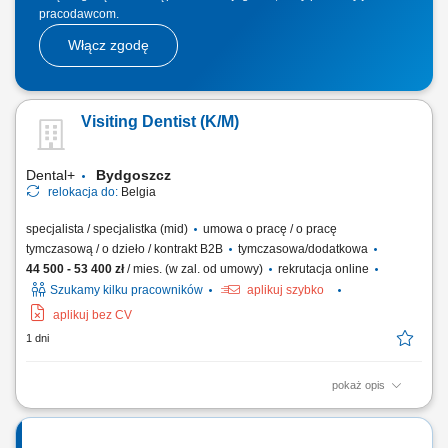
pracodawcom.
Włącz zgodę
Visiting Dentist (K/M)
Dental+
Bydgoszcz
relokacja do:
Belgia
specjalista / specjalistka (mid)
umowa o pracę / o pracę
tymczasową / o dzieło / kontrakt B2B
tymczasowa/dodatkowa
44 500 - 53 400 zł
/ mies. (w zal. od umowy)
rekrutacja online
Szukamy kilku pracowników
aplikuj szybko
aplikuj bez CV
1 dni
pokaż opis
Work as an independent freelance dentist within a mobile dental team;
Mainly treat patients with substantial and often complex dental care
needs; Assist with the practical organisation of the mobile dental unit;