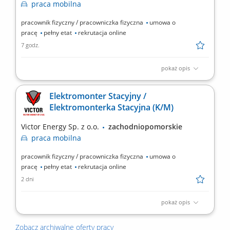
praca
mobilna
pracownik fizyczny / pracowniczka fizyczna
umowa o
pracę
pełny etat
rekrutacja online
7 godz.
pokaż opis
praca mobilna na terenie całego kraju Zadania: Montaż i
realizacja projektów stacji elektroenergetycznych w terenie;
Elektromonter Stacyjny /
Praca ze schematami elektrycznymi oraz dokumentacją
Elektromonterka Stacyjna (K/M)
montażową obwodów pierwotnych i wtórnych; Bieżące prace
elektroenergetyczne zgodnie z harmonogramem inwestycji;
Victor Energy Sp. z o.o.
zachodniopomorskie
Mobilna...
praca
mobilna
pracownik fizyczny / pracowniczka fizyczna
umowa o
pracę
pełny etat
rekrutacja online
2 dni
pokaż opis
praca mobilna na terenie całego kraju Zakres obowiązków: Prace
montażowe przy budowie stacji elektroenergetycznych w Polsce;
Zobacz archiwalne oferty pracy