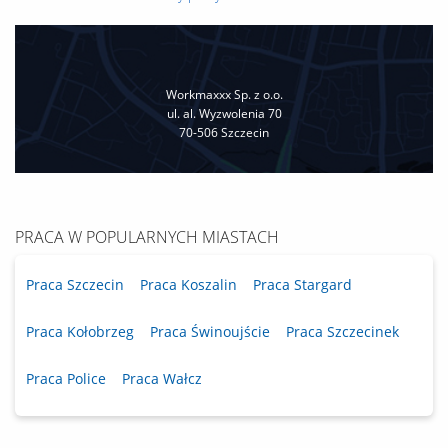
Workmaxxx Sp. z o.o.
ul. al. Wyzwolenia 70
70-506 Szczecin
PRACA W POPULARNYCH MIASTACH
Praca Szczecin
Praca Koszalin
Praca Stargard
Praca Kołobrzeg
Praca Świnoujście
Praca Szczecinek
Praca Police
Praca Wałcz