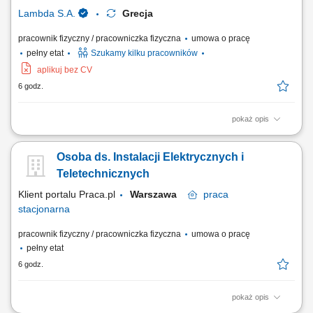
w zamówieniach publicznych lub...
Lambda S.A.
Grecja
pracownik fizyczny / pracowniczka fizyczna
umowa o pracę
pełny etat
Szukamy kilku pracowników
aplikuj bez CV
6 godz.
pokaż opis
Twój zakres obowiązków: Montaż ścian, sufitów oraz innych zabudów z
płyt gipsowo-kartonowych; Wykonywanie konstrukcji pod systemy
Osoba ds. Instalacji Elektrycznych i
suchej zabudowy; Szpachlowanie połączeń oraz przygotowanie
powierzchni do dalszych prac wykończeniowych; Prace przy realizacji
Teletechnicznych
inwestycji – budowa...
Klient portalu Praca.pl
Warszawa
praca
stacjonarna
pracownik fizyczny / pracowniczka fizyczna
umowa o pracę
pełny etat
6 godz.
pokaż opis
Wykonywanie instalacji elektrycznych i teletechnicznych na budowach.