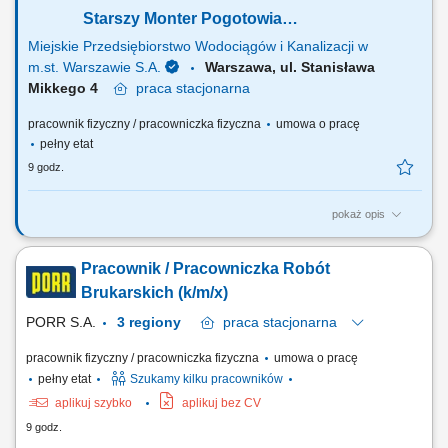
użytkownika...
Starszy Monter Pogotowia
Wodociągowego (k/m/n)
Miejskie Przedsiębiorstwo Wodociągów i Kanalizacji w
m.st. Warszawie S.A.
Warszawa, ul. Stanisława
Mikkego 4
praca
stacjonarna
pracownik fizyczny / pracowniczka fizyczna
umowa o pracę
pełny etat
9 godz.
pokaż opis
Jakie będą Twoje obowiązki? zamykanie i otwieranie zasuw na sieci
wodociągowej dla prac planowych oraz prac awaryjnych;
Pracownik / Pracowniczka Robót
powiadamianie Odbiorców wody w związku z planowym lub awaryjnym
wyłączeniem dostawy wody; poruszanie się w czynnym pasie ruchu
Brukarskich (k/m/x)
drogowego; praca na głębokości i...
PORR S.A.
3 regiony
praca
stacjonarna
pracownik fizyczny / pracowniczka fizyczna
umowa o pracę
pełny etat
Szukamy kilku pracowników
aplikuj szybko
aplikuj bez CV
9 godz.