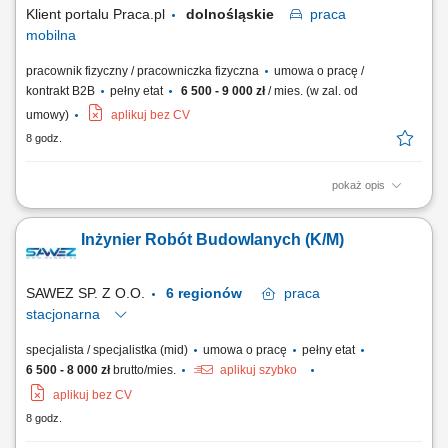
administracyjnych; zna przepisy ustaw: Prawo wodne,...
Klient portalu Praca.pl
dolnośląskie
praca
mobilna
pracownik fizyczny / pracowniczka fizyczna
umowa o pracę /
kontrakt B2B
pełny etat
6 500 - 9 000 zł
/ mies. (w zal. od
umowy)
aplikuj bez CV
8 godz.
pokaż opis
Montaż pergoli aluminiowych, zadaszeń tarasowych oraz elementów
wyposażenia dodatkowego. Montaż przeszkleń, rolet ZIP i innych
Inżynier Robót Budowlanych (K/M)
systemów stosowanych w konstrukcjach aluminiowych. Wykonywanie
prac montażowych zgodnie z dokumentacją techniczną. Przygotowanie
miejsca instalacji oraz kontrola...
SAWEZ SP. Z O.O.
6 regionów
praca
stacjonarna
specjalista / specjalistka (mid)
umowa o pracę
pełny etat
6 500 - 8 000 zł
brutto/mies.
aplikuj szybko
aplikuj bez CV
8 godz.