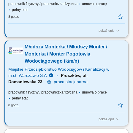
pracownik fizyczny / pracowniczka fizyczna
umowa o pracę
pełny etat
8 godz.
pokaż opis
Główny zakres obowiązków: zamykanie i otwieranie zasuw dla prac
planowych oraz prac awaryjnych; powiadamianie odbiorców wody w
Młodsza Monterka / Młodszy Monter /
związku z planowym lub awaryjnym wyłączeniem dostawy wody;
poruszanie się w czynnym pasie ruchu drogowego; praca na
Monterka / Monter Pogotowia
głębokości i wysokości powyżej 3m;...
Wodociągowego (k/m/n)
Miejskie Przedsiębiorstwo Wodociągów i Kanalizacji w
m.st. Warszawie S.A.
Pruszków, ul.
Domaniewska 23
praca
stacjonarna
pracownik fizyczny / pracowniczka fizyczna
umowa o pracę
pełny etat
8 godz.
pokaż opis
Jakie będą Twoje obowiązki? Zamykanie i otwieranie zasuw dla prac
planowych oraz prac awaryjnych; Powiadamianie Odbiorców wody w