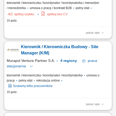
kierownik / kierowniczka / koordynator / koordynatorka / menedżer
/ menedżerka
umowa o pracę / kontrakt B2B
pełny etat
aplikuj szybko
aplikuj bez CV
10 godz.
pokaż opis
Zakres obowiązków: Nadzór i koordynacja robót elektrycznych od
przygotowania do odbiorów końcowych. Zarządzanie brygadami oraz
Kierownik / Kierowniczka Budowy - Site
podwykonawcami. Kontrola jakości, terminowości i zgodności prac z
dokumentacją oraz BHP. Tworzenie harmonogramów i monitorowanie
Manager (K/M)
postępu realizacji....
Murapol Venture Partner S.A.
4 regiony
praca
stacjonarna
kierownik / kierowniczka / koordynator / koordynatorka
umowa o
pracę
pełny etat
rekrutacja online
Szukamy kilku pracowników
10 godz.
pokaż opis
Zakres obowiązków: Prowadzenie budowy zgodnie z przepisami Prawa
Budowlanego. Kontrola jakości robót i zgodności z dokumentacją