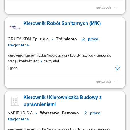
pokaż opis
Opis stanowiska: Kompleksowa realizacja nawierzchni zewnętrznych z
kostki oraz płyt brukarskich. Profesjonalne przygotowywanie
Kierownik Robót Sanitarnych (M/K)
podbudowy pod układane nawierzchnie. Montaż krawężników, obrzeży
oraz elementów odwodnienia terenowego. Realizacja sprawnych prac
terenowych zgodnie z harmonogramem...
GRUPA KDM Sp. z o.o.
Trójmiasto
praca
stacjonarna
kierownik / kierowniczka / koordynator / koordynatorka
umowa o
pracę / kontrakt B2B
pełny etat
9 godz.
pokaż opis
Twój zakres obowiązków Prowadzenie budowy w sposób zgodny z
wiedzą i sztuką budowlaną oraz prawem budowlanym Osiąganie w
Kierownik / Kierowniczka Budowy z
realizowanych projektach budowlanych / instalacyjnych wyznaczonych
celów Bezpośredni nadzór nad podwykonawcami wykonującymi roboty
uprawnieniami
instalacyjne Kontrola jakości i...
NAFIBUD S.A.
Warszawa, Bemowo
praca
stacjonarna
kierownik / kierowniczka / koordynator / koordynatorka
umowa o