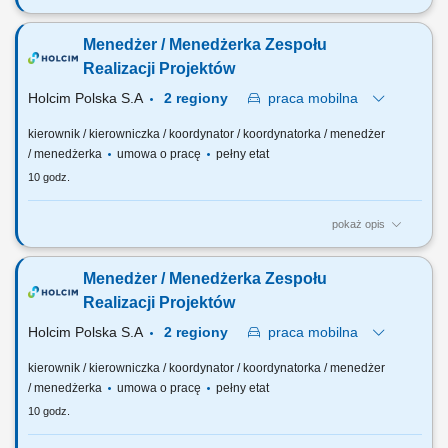
Na tym stanowisku będziesz odpowiedzialny(-a) m.in. za: Prowadzenie
spraw z zakresu mapy numerycznej, Prowadzenie i aktualizacja
Menedżer / Menedżerka Zespołu
numerycznej mapy linii kolejowych oraz bazy danych w systemie na
podstawie danych zasobu Kolejowego Ośrodka Dokumentacji,
Realizacji Projektów
Pozyskiwanie danych geodezyjnych i danych EGiB...
Holcim Polska S.A
2 regiony
praca
mobilna
kierownik / kierowniczka / koordynator / koordynatorka / menedżer
/ menedżerka
umowa o pracę
pełny etat
10 godz.
pokaż opis
Zakres obowiązków: Zarządzanie realizacją strategicznych projektów
inwestycyjnych w fazie budowy i wykonawstwa; Koordynowanie prac
Menedżer / Menedżerka Zespołu
na placach budowy oraz nadzór nad generalnymi wykonawcami,
dostawcami technologii i kontraktami EPC/EPCM; Kontrola
Realizacji Projektów
harmonogramów, kosztów i terminowej realizacji...
Holcim Polska S.A
2 regiony
praca
mobilna
kierownik / kierowniczka / koordynator / koordynatorka / menedżer
/ menedżerka
umowa o pracę
pełny etat
10 godz.