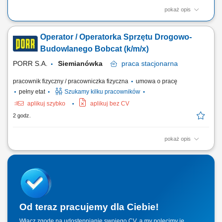
pokaż opis
Zakres obowiązków Obsługa maszyn zbrojarskich ‎( STEMA, Schnell,
Progress (PMA), Pedax, EVG, MEP)
Operator / Operatorka Sprzętu Drogowo-
Budowlanego Bobcat (k/m/x)
PORR S.A.
Siemianówka
praca
stacjonarna
pracownik fizyczny / pracowniczka fizyczna
umowa o pracę
pełny etat
Szukamy kilku pracowników
aplikuj szybko
aplikuj bez CV
2 godz.
pokaż opis
Opis stanowiska: Realizowanie zadań związanych z budową i
modernizacją infrastruktury drogowej. Sprawna obsługa
wielozadaniowych nośników osprzętu podczas prowadzenia prac
placowych i terenowych. Przeprowadzanie bezpiecznych rozładunków
palet oraz sprawny transport materiałów na terenie...
Od teraz pracujemy dla Ciebie!
Włącz zgodę na udostępnianie swojego CV, a my polecimy je