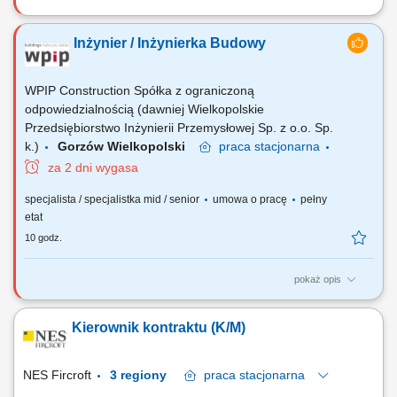
Montaż i budowa tras oraz linii kablowych. Instalacja gniazdek,
przełączników i kompletnych instalacji elektrycznych. Montaż urządzeń
Inżynier / Inżynierka Budowy
sterowania i oświetlenia. Montaż rozdzielnic i szaf sterowniczych.
WPIP Construction Spółka z ograniczoną
odpowiedzialnością (dawniej Wielkopolskie
Przedsiębiorstwo Inżynierii Przemysłowej Sp. z o.o. Sp.
k.)
Gorzów Wielkopolski
praca
stacjonarna
za 2 dni wygasa
specjalista / specjalistka mid / senior
umowa o pracę
pełny
etat
10 godz.
pokaż opis
Zakres obowiązków: prowadzenie dokumentacji budowy; bezpośredni
dozór nad wykonywanymi pracami budowlanymi; nadzór nad jakością i
Kierownik kontraktu (K/M)
terminowością wykonanych prac; weryfikacja dokumentacji projektowej
oraz zgłaszanie nieścisłości w dokumentacji; nadzór nad koordynacją
dostaw...
NES Fircroft
3 regiony
praca
stacjonarna