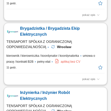
11 godz.
pokaż opis
Tworzenie inspirujących wizualizacji na indywidualne zamówienia
klientów. Zapewnienie profesjonalnej obsługi sprzedażowej,
Brygadzistka / Brygadzista Ekip
zorientowanej na najwyższe standardy jakości. Dbanie o doskonałą
prezencję i ekspozycję produktów w naszej strefie aranżacji.
Elektrycznych
TENSAPORT SPÓŁKA Z OGRANICZONĄ
ODPOWIEDZIALNOŚCIĄ
Wrocław
kierownik / kierowniczka / koordynator / koordynatorka
umowa o
pracę / kontrakt B2B
pełny etat
aplikuj bez CV
11 godz.
pokaż opis
Obowiązki: Organizowanie pracy podległego zespołu i bieżące nim
zarządzanie; Nadzorowanie robót na sieciach nN/SN pod kątem
Inżynierka / Inżynier Robót
dokumentacji, terminów oraz wymagań; Weryfikowanie jakości
wykonania prac i dbanie o przestrzeganie norm BHP; Sporządzanie
Elektrycznych
raportów z postępu prac na potrzeby...
TENSAPORT SPÓŁKA Z OGRANICZONĄ