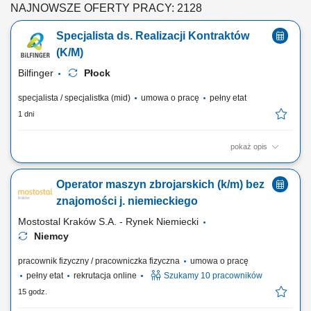
NAJNOWSZE OFERTY PRACY: 2128
Specjalista ds. Realizacji Kontraktów
(K/M)
Bilfinger
Płock
specjalista / specjalistka (mid)
umowa o pracę
pełny etat
1 dni
pokaż opis
Twój zakres obowiązków: koordynowanie i nadzorowanie prac na
budowie; zarządzanie zespołem pracowników; monitorowanie
Operator maszyn zbrojarskich (k/m) bez
harmonogramu robót oraz dbałość o terminową realizację zadań;
kontrola zgodności wykonywanych prac z dokumentacją techniczną i
znajomości j. niemieckiego
zasadami BHP; udział w prowadzeniu...
Mostostal Kraków S.A. - Rynek Niemiecki
Niemcy
pracownik fizyczny / pracowniczka fizyczna
umowa o pracę
pełny etat
rekrutacja online
Szukamy 10 pracowników
15 godz.