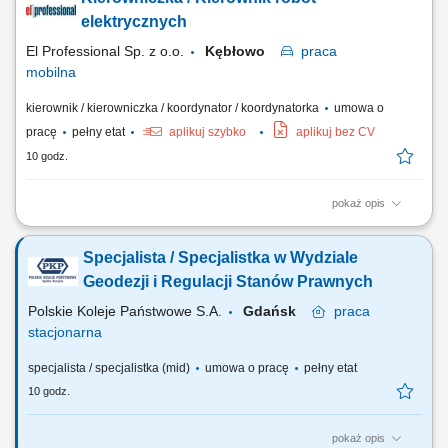
w zawodzie, mile widziane posiadanie prawa jazdy, znajomość języka
nie jest wymagana. Praca do końca roku 2026 z możliwością powrotu w
elektrycznych
2027. Wynagrodzenie:...
El Professional Sp. z o.o.
Kębłowo
praca
mobilna
kierownik / kierowniczka / koordynator / koordynatorka
umowa o
pracę
pełny etat
aplikuj szybko
aplikuj bez CV
10 godz.
pokaż opis
Zadania: Nadzorowanie i odbiór robót z branży elektrycznej i
energetycznej; Rozliczanie postępów prac (obmiary, przeglądy
Specjalista / Specjalistka w Wydziale
ilościowe, weryfikacja harmonogramów) Zarządzanie współpracą z
podwykonawcami i bieżąca kontrola budżetu; Prowadzenie
Geodezji i Regulacji Stanów Prawnych
dokumentacji technicznej, jakościowej oraz...
Polskie Koleje Państwowe S.A.
Gdańsk
praca
stacjonarna
specjalista / specjalistka (mid)
umowa o pracę
pełny etat
10 godz.
pokaż opis