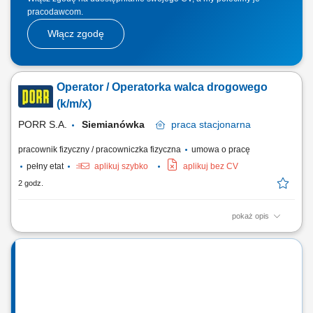
pracodawcom.
Włącz zgodę
Operator / Operatorka walca drogowego
(k/m/x)
PORR S.A.
Siemianówka
praca
stacjonarna
pracownik fizyczny / pracowniczka fizyczna
umowa o pracę
pełny etat
aplikuj szybko
aplikuj bez CV
2 godz.
pokaż opis
Opis stanowiska: Prowadzenie prac związanych z właściwym
zagęszczaniem warstw bitumicznych oraz podbudów konstrukcyjnych
podczas układania nawierzchni drogowych. Stała kontrola ciągłości i
dokładności procesu walcowania zgodna ze specyfikacją
technologiczną projektu. Dbanie o...