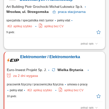
budowlanych. Przygotowywanie harmonogramów,...
Art Building Piotr Grochocki Michał Łukowicz Sp.k.
Wrocław, ul. Strzegomska
praca
stacjonarna
specjalista / specjalistka mid / junior
pełny etat
aplikuj szybko
aplikuj bez CV
9 godz.
pokaż opis
Twój zakres obowiązków wsparcie Działu Umów w bieżącej obsłudze
dokumentacji kontraktowej, przygotowywanie aneksów oraz innych
Elektromonter / Elektromonterka
dokumentów związanych z umowami, współudział w przygotowywaniu
dokumentów związanych z realizacją kontraktów budowlanych,
współpraca z Działem Umów...
Euro-Inwest Projekt Sp. J.
Wielka Brytania
za 2 dni wygasa
pracownik fizyczny / pracowniczka fizyczna
umowa o pracę
pełny etat
aplikuj szybko
aplikuj bez CV
10 godz.
pokaż opis