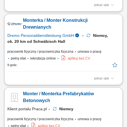
pokaż opis
Opis stanowiska Organizacja, prowadzenie i nadzór nad realizacją
robót budowlanych; Rozwiązywanie problemów technicznych
Monterka / Monter Konstrukcji
dotyczących rozwiązań konstrukcyjnych, technicznych; Prowadzenie
dokumentacji budowlanej i technicznej oraz korespondencji związanej
Drewnianych
z prowadzoną budową; Weryfikacja...
Dremo Personaldienstleistung GmbH
Niemcy,
ok. 20 km od Schwäbisch Hall
pracownik fizyczny / pracowniczka fizyczna
umowa o pracę
pełny etat
rekrutacja online
aplikuj bez CV
9 godz.
pokaż opis
Twoje zadania: Produkcja i montaż schodów drewnianych;
Przygotowywanie i składanie elementów stolarki budowlanej; Montaż
Monter / Monterka Prefabrykatów
okien, drzwi oraz drewnianych elementów wykończeniowych; Obsługa
urządzeń wykorzystywanych przy obróbce drewna; Szlifowanie,
Betonowych
wykańczanie i kontrola jakości gotowych elementów;
Klient portalu Praca.pl
Niemcy
pracownik fizyczny / pracowniczka fizyczna
umowa o pracę
pełny etat
aplikuj bez CV