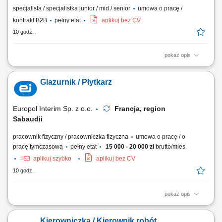
specjalista / specjalistka junior / mid / senior
umowa o pracę /
kontrakt B2B
pełny etat
aplikuj bez CV
10 godz.
pokaż opis
Zadania: Operacyjny nadzór nad robotami ziemnymi, żelbetowymi i
stalowymi pod kątem jakości, terminów i BHP; Koordynacja działań sił
Glazurnik / Płytkarz
własnych oraz brygad podwykonawczych na obiekcie; Sporządzanie
obmiarów, zestawień materiałowych, cenowych oraz rozliczanie sprzętu
i podwykonawców;...
Europol Interim Sp. z o.o.
Francja, region
Sabaudii
pracownik fizyczny / pracowniczka fizyczna
umowa o pracę / o
pracę tymczasową
pełny etat
15 000 - 20 000 zł
brutto/mies.
aplikuj szybko
aplikuj bez CV
10 godz.
pokaż opis
Poszukujemy od zaraz do pracy we Francji (73200 Albertville)
glazurników i płytkarzy. Poszukujemy osób z doświadczeniem min 2 lata
Kierowniczka / Kierownik robót