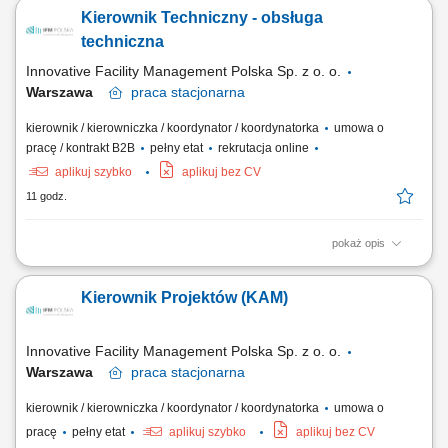
współpracy z kierownikiem budowy lub projektu; Nadzór nad pracami
Kierownik Techniczny - obsługa
podwykonawców w zakresie jakości, terminowości i przepisów BHP;
Wsparcie w organizacji przetargów, tworzeniu harmonogramów oraz
techniczna
odbiorach technicznych;...
Innovative Facility Management Polska Sp. z o. o.
Warszawa
praca
stacjonarna
kierownik / kierowniczka / koordynator / koordynatorka
umowa o
pracę / kontrakt B2B
pełny etat
rekrutacja online
aplikuj szybko
aplikuj bez CV
11 godz.
pokaż opis
Twój zakres obowiązków kierowanie zespołem odpowiedzialnym za
obsługę techniczną; budowanie i utrzymywanie relacji biznesowych z
Kierownik Projektów (KAM)
klientem; nadzór nad pracą podwykonawców tak aby zapewnić
najlepszą jakość serwisu; tworzenie planów inwestycyjnych;
optymalizacja kosztów eksploatacyjnych...
Innovative Facility Management Polska Sp. z o. o.
Warszawa
praca
stacjonarna
kierownik / kierowniczka / koordynator / koordynatorka
umowa o
pracę
pełny etat
aplikuj szybko
aplikuj bez CV