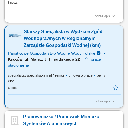
8 godz.
pokaż opis
Zadania: Budowa koryt, drabin kablowych i tras do urządzeń
elektrycznych; Prowadzenie i przyłączanie przewodów elektrycznych
Starszy Specjalista w Wydziale Zgód
oraz sterowniczych; Instalacja szaf sterowniczych, rozdzielnic oraz
osprzętu elektroinstalacyjnego; Praca z dokumentacją techniczną na
Wodnoprawnych w Regionalnym
obiektach przemysłowych;...
Zarządzie Gospodarki Wodnej (k/m)
Państwowe Gospodarstwo Wodne Wody Polskie
Kraków, ul. Marsz. J. Piłsudskiego 22
praca
stacjonarna
specjalista / specjalistka mid / senior
umowa o pracę
pełny
etat
8 godz.
pokaż opis
CZEKAMY NA OSOBĘ, KTÓRA: posiada wykształcenie wyższe,
preferowane z zakresu: gospodarki wodnej, ochrony środowiska,
Pracowniczka / Pracownik Montażu
inżynierii środowiska lub pokrewne; ma minimum 3 lata doświadczenia
zawodowego w/w obszarach i w prowadzeniu postępowań
Systemów Aluminiowych