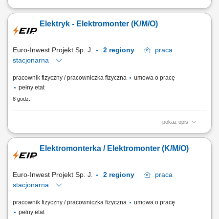
DO TWOICH ZADAŃ NALEŻEĆ BĘDZIE: Nadzorowanie i
koordynowanie prac na wszystkich etapach projektu – od
Elektryk - Elektromonter (K/M/O)
przygotowania, przez realizację, aż po uruchomienie i odbiór inwestycji
Nadzór nad jakością i terminowością wykonywanych prac oraz
regularne raportowanie postępów Zarządzanie...
Euro-Inwest Projekt Sp. J.
2 regiony
praca
stacjonarna
pracownik fizyczny / pracowniczka fizyczna
umowa o pracę
pełny etat
8 godz.
pokaż opis
Zakres obowiązków: kompleksowy montaż tras kablowych (koryta,
drabiny kablowe, konstrukcje wsporcze, trasy do urządzeń). układanie i
Elektromonterka / Elektromonter (K/M/O)
wyciąganie kabli WLZ, zasilających oraz sterowniczych. łączenie,
zarabianie i podłączanie przewodów oraz kabli elektrycznych. montaż
rozdzielnic, szaf...
Euro-Inwest Projekt Sp. J.
2 regiony
praca
stacjonarna
pracownik fizyczny / pracowniczka fizyczna
umowa o pracę
pełny etat