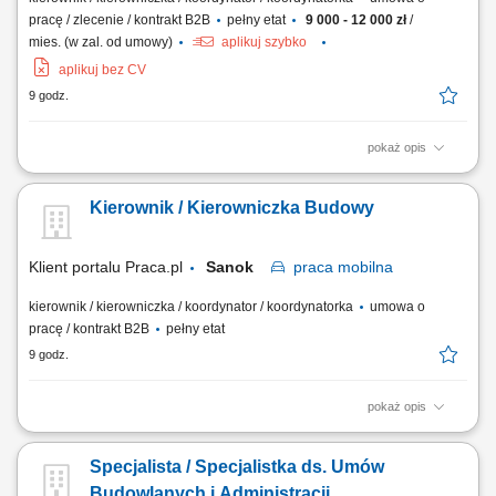
pracę / zlecenie / kontrakt B2B
pełny etat
9 000 - 12 000 zł
/
mies. (w zal. od umowy)
aplikuj szybko
aplikuj bez CV
9 godz.
pokaż opis
Zakres obowiązków: organizacja pracy na budowie zgodnie z
wymaganiami nowoczesnej organizacji pracy pod kierunkiem
Kierownik / Kierowniczka Budowy
bezpośredniego przełożonego, stworzenie harmonogramu rzeczowego
dla całej budowy; potwierdzanie protokołów zaawansowania dla
poszczególnych podwykonawców; udział przy...
Klient portalu Praca.pl
Sanok
praca
mobilna
kierownik / kierowniczka / koordynator / koordynatorka
umowa o
pracę / kontrakt B2B
pełny etat
9 godz.
pokaż opis
Kompleksowe prowadzenie inwestycji zgodnie z dokumentacją
techniczną, przepisami oraz zasadami sztuki budowlanej.
Specjalista / Specjalistka ds. Umów
Koordynowanie pracy podwykonawców i nadzorowanie zespołu
realizującego projekt. Kontrola jakości, terminowości oraz postępu robót
Budowlanych i Administracji