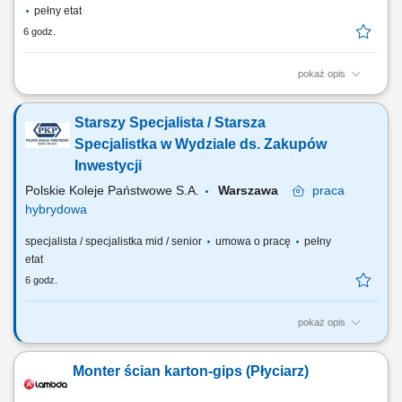
pełny etat
6 godz.
pokaż opis
Opis stanowiska koordynacja i nadzór nad realizacją robót w branży
SRK i teletechnicznej na kontrakcie kolejowym, wsparcie Dyrektora
Starszy Specjalista / Starsza
Kontraktu w zarządzaniu realizacją kontraktu zgodnie z
harmonogramem, budżetem oraz wymaganiami technicznymi,
Specjalistka w Wydziale ds. Zakupów
koordynacja współpracy pomiędzy branżami oraz...
Inwestycji
Polskie Koleje Państwowe S.A.
Warszawa
praca
hybrydowa
specjalista / specjalistka mid / senior
umowa o pracę
pełny
etat
6 godz.
pokaż opis
Pracujemy przy projektach związanych z inwestycjami o dużej skali, w
środowisku opartym na stabilnych i uporządkowanych procesach.
Monter ścian karton-gips (Płyciarz)
Prowadzimy postępowania związane z usługami oraz robotami
budowlanymi, np. na modernizację dworców. Jeśli masz doświadczenie