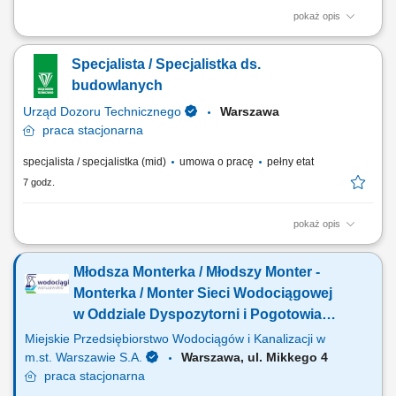
pokaż opis
Miejsce pracy: Zielona Góra, województwo lubuskie Co jest dla nas
ważne wykształcenie wyższe budowlane; doświadczenie na stanowisku
Specjalista / Specjalistka ds.
Kierownika Robót, prowadzenie robót mostowych będzie dodatkowym
atutem; znajomość przepisów prawa budowlanego, przepisów BHP;
budowlanych
bardzo dobra znajomość...
Urząd Dozoru Technicznego
Warszawa
praca
stacjonarna
specjalista / specjalistka (mid)
umowa o pracę
pełny etat
7 godz.
pokaż opis
Opis stanowiska: Koordynowanie remontów i inwestycji budowlanych
prowadzonych w obiektach firmy. Nadzór nad realizacją robót
Młodsza Monterka / Młodszy Monter -
budowlanych, odbiorami technicznymi oraz dokumentacją
powykonawczą. Weryfikacja kosztorysów i rozliczeń związanych z
Monterka / Monter Sieci Wodociągowej
realizowanymi inwestycjami. Ocena techniczna...
w Oddziale Dyspozytorni i Pogotowia
(k/m/n)
Miejskie Przedsiębiorstwo Wodociągów i Kanalizacji w
m.st. Warszawie S.A.
Warszawa, ul. Mikkego 4
praca
stacjonarna