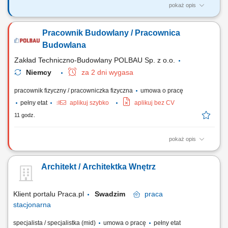
pokaż opis
Zakres obowiązków: Zarządzanie realizacją strategicznych projektów
inwestycyjnych w fazie budowy i wykonawstwa; Koordynowanie prac
Pracownik Budowlany / Pracownica
na placach budowy oraz nadzór nad generalnymi wykonawcami,
dostawcami technologii i kontraktami EPC/EPCM; Kontrola
Budowlana
harmonogramów, kosztów i terminowej realizacji...
Zakład Techniczno-Budowlany POLBAU Sp. z o.o.
Niemcy
za 2 dni wygasa
pracownik fizyczny / pracowniczka fizyczna
umowa o pracę
pełny etat
aplikuj szybko
aplikuj bez CV
11 godz.
pokaż opis
Zadania Montaż oraz demontaż systemowych szalunków budowlanych
PERI i DOKA; Kompleksowe wykonywanie prac betoniarskich i
Architekt / Architektka Wnętrz
żelbetowych na budowach w Niemczech; Prawidłowa realizacja
powierzonych robót budowlanych na podstawie dokumentacji
technicznej; Utrzymywanie porządku na stanowisku pracy...
Klient portalu Praca.pl
Swadzim
praca
stacjonarna
specjalista / specjalistka (mid)
umowa o pracę
pełny etat