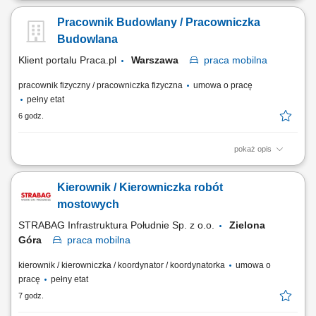
Realizacja pomiarów oraz diagnostyka instalacji elektrycznych.
Pracownik Budowlany / Pracowniczka
Usuwanie awarii i bieżąca konserwacja systemów elektrycznych.
Wykonywanie prac serwisowych oraz przeglądów technicznych.
Budowlana
Współpraca z zespołem serwisu oraz...
Klient portalu Praca.pl
Warszawa
praca
mobilna
pracownik fizyczny / pracowniczka fizyczna
umowa o pracę
pełny etat
6 godz.
pokaż opis
Wykonywanie prac ogólnobudowlanych przy realizacji inwestycji.
Udział w robotach ciesielskich, zbrojarskich, murarskich oraz
Kierownik / Kierowniczka robót
wykończeniowych. Usuwanie usterek i wykonywanie bieżących napraw
budowlanych. Realizacja zadań zgodnie z wytycznymi przełożonego
mostowych
oraz zasadami bezpieczeństwa.
STRABAG Infrastruktura Południe Sp. z o.o.
Zielona
Góra
praca
mobilna
kierownik / kierowniczka / koordynator / koordynatorka
umowa o
pracę
pełny etat
7 godz.