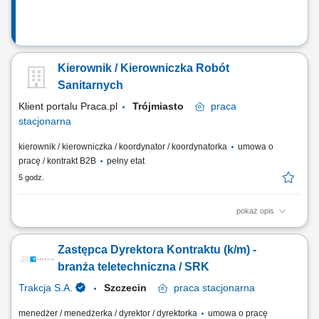
Kierownik / Kierowniczka Robót
Sanitarnych
Klient portalu Praca.pl
Trójmiasto
praca
stacjonarna
kierownik / kierowniczka / koordynator / koordynatorka
umowa o
pracę / kontrakt B2B
pełny etat
5 godz.
pokaż opis
odpowiedzialność za realizację robót instalacyjnych na prowadzonych
inwestycjach nadzorowanie przebiegu prac budowlanych pod kątem
Zastępca Dyrektora Kontraktu (k/m) -
jakości, terminowości i zgodności z dokumentacją; koordynowanie
działań ekip wykonawczych oraz podwykonawców branży sanitarnej;
branża teletechniczna / SRK
organizowanie pracy zespołu...
Trakcja S.A.
Szczecin
praca
stacjonarna
menedżer / menedżerka / dyrektor / dyrektorka
umowa o pracę