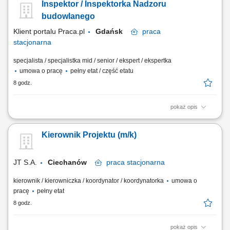
Inspektor / Inspektorka Nadzoru
związku z planowym lub awaryjnym wyłączeniem dostawy wody;
Poruszanie się w czynnym pasie ruchu drogowego; Praca na
budowlanego
głębokości i wysokości powyżej 3m;...
Klient portalu Praca.pl
Gdańsk
praca
stacjonarna
specjalista / specjalistka mid / senior / ekspert / ekspertka
umowa o pracę
pełny etat / część etatu
8 godz.
pokaż opis
Wykonywanie oraz czynny udział w przeprowadzaniu okresowych
przeglądów ogólnobudowlanych nieruchomości. Przygotowywanie
Kierownik Projektu (m/k)
projektów uchwał, kosztorysów oraz pozostałej dokumentacji
technicznej dotyczącej planowanych remontów i konserwacji. Udział w
zebraniach wspólnot mieszkaniowych oraz...
JT S.A.
Ciechanów
praca
stacjonarna
kierownik / kierowniczka / koordynator / koordynatorka
umowa o
pracę
pełny etat
8 godz.
pokaż opis