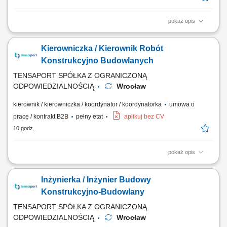
pokaż opis
Stanowisko: Kierownik Budowy / Kierowniczka Budowy / Osoba
Kierująca Budową (Branża Elektryczna) Zadania: Nadzór techniczny
Kierowniczka / Kierownik Robót
oraz koordynacja robót elektrycznych i instalacyjnych; Zarządzanie
zespołami własnymi i podwykonawczymi na obiekcie; Weryfikacja
Konstrukcyjno Budowlanych
dokumentacji projektowej, optymalizacja...
TENSAPORT SPÓŁKA Z OGRANICZONĄ
ODPOWIEDZIALNOŚCIĄ
Wrocław
kierownik / kierowniczka / koordynator / koordynatorka
umowa o
pracę / kontrakt B2B
pełny etat
aplikuj bez CV
10 godz.
pokaż opis
Zadania: Nadzór techniczny nad pracami ziemnymi, żelbetowymi i
stalowymi na obiektach elektroenergetycznych; Koordynowanie
Inżynierka / Inżynier Budowy
wykonania fundamentów pod słupy SN, aparaturę, kontenery BESS i
obiekty kubaturowe; Organizacja pracy zespołów własnych oraz
Konstrukcyjno-Budowlany
podwykonawców z branży budowlanej;...
TENSAPORT SPÓŁKA Z OGRANICZONĄ
ODPOWIEDZIALNOŚCIĄ
Wrocław