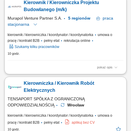
Kierownik / Kierowniczka Projektu
projektową. Nadzór nad przestrzeganiem zasad BHP. Organizacja i
realizacja inwestycji zgodnie z harmonogramem. Egzekwowanie
Budowlanego (m/k)
terminowego i prawidłowego wykonania...
Murapol Venture Partner S.A.
5 regionów
praca
stacjonarna
kierownik / kierowniczka / koordynator / koordynatorka
umowa o
pracę / kontrakt B2B
pełny etat
rekrutacja online
Szukamy kilku pracowników
10 godz.
pokaż opis
Obowiązki: Koordynowanie całego procesu budowy od przygotowania
po zakończenie inwestycji. Poszukiwanie i wybór podwykonawców,
Kierowniczka / Kierownik Robót
negocjowanie umów i warunków współpracy. Kontrola dokumentacji
technicznej, formalnej i prawnej. Opracowanie i kompletowanie
Elektrycznych
materiałów do uzyskania pozwolenia na...
TENSAPORT SPÓŁKA Z OGRANICZONĄ
ODPOWIEDZIALNOŚCIĄ
Wrocław
kierownik / kierowniczka / koordynator / koordynatorka
umowa o
pracę / kontrakt B2B
pełny etat
aplikuj bez CV
10 godz.