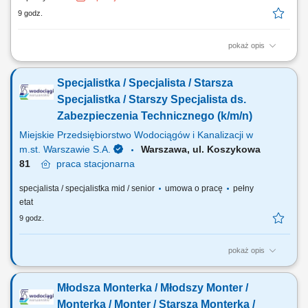
9 godz.
pokaż opis
Udział w produkcji prefabrykatów betonowych. Obsługa maszyn i
urządzeń wykorzystywanych w procesie produkcji. Wykonywanie prac
Specjalistka / Specjalista / Starsza
betoniarskich zgodnie z dokumentacją i wytycznymi. Pomoc przy
przygotowaniu szalunków i zbrojeń. Dbanie o jakość wykonywanej
Specjalistka / Starszy Specjalista ds.
pracy oraz przestrzeganie zasad bezpieczeństwa.
Zabezpieczenia Technicznego (k/m/n)
Miejskie Przedsiębiorstwo Wodociągów i Kanalizacji w
m.st. Warszawie S.A.
Warszawa, ul. Koszykowa
81
praca
stacjonarna
specjalista / specjalistka mid / senior
umowa o pracę
pełny
etat
9 godz.
pokaż opis
Jakie będą Twoje obowiązki? prowadzenie i nadzór nad dokumentacją
związaną z przeglądami infrastruktury kubaturowej i liniowej Zakładu w
Młodsza Monterka / Młodszy Monter /
tym: prowadzenie Książek Obiektów Budowlanych w systemie C-KOB;
nadzór nad dokumentacją związaną z UDT; nadzorowanie ze strony
Monterka / Monter / Starsza Monterka /