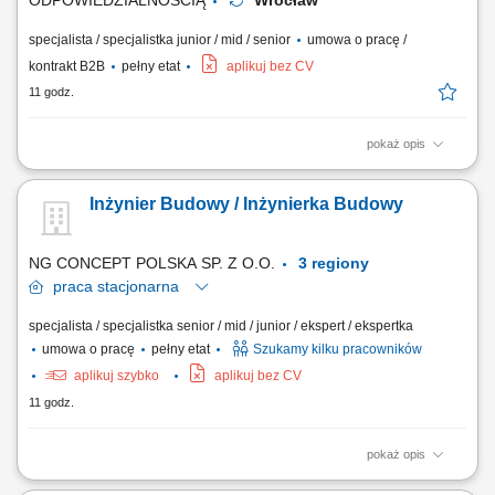
ODPOWIEDZIALNOŚCIĄ
Wrocław
specjalista / specjalistka junior / mid / senior
umowa o pracę /
kontrakt B2B
pełny etat
aplikuj bez CV
11 godz.
pokaż opis
Zadania: Bezpośrednie nadzorowanie robót elektroenergetycznych pod
kątem technicznym, jakościowym i BHP; Koordynowanie działań sił
Inżynier Budowy / Inżynierka Budowy
własnych oraz podwykonawców na terenie budowy; Przygotowywanie
obmiarów, kosztorysów, zestawień sprzętowo-materiałowych i rozliczeń;
Tworzenie...
NG CONCEPT POLSKA SP. Z O.O.
3 regiony
praca
stacjonarna
specjalista / specjalistka senior / mid / junior / ekspert / ekspertka
umowa o pracę
pełny etat
Szukamy kilku pracowników
aplikuj szybko
aplikuj bez CV
11 godz.
pokaż opis
Opis stanowiska Przygotowywanie i koordynacja procesu budowy we