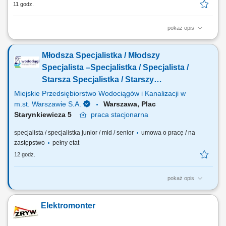
11 godz.
pokaż opis
Twój zakres obowiązków: Strategiczne zarządzanie relacjami z
kluczowymi klientami (Key Account Management): budowanie
Młodsza Specjalistka / Młodszy
długotrwałych i partnerskich relacji z kluczowymi klientami, zrozumienie
ich strategicznych celów i potrzeb. Rozwój biznesu i identyfikacja
Specjalista –Specjalistka / Specjalista /
nowych możliwości: aktywne...
Starsza Specjalistka / Starszy
Specjalista w Pionie Zamówień
Miejskie Przedsiębiorstwo Wodociągów i Kanalizacji w
Publicznych (k/m/n)
m.st. Warszawie S.A.
Warszawa, Plac
Starynkiewicza 5
praca
stacjonarna
specjalista / specjalistka junior / mid / senior
umowa o pracę / na
zastępstwo
pełny etat
12 godz.
pokaż opis
Jakie będą Twoje obowiązki? sporządzanie - zgodnie z
obowiązującymi regulacjami - dokumentacji oraz prowadzenie
Elektromonter
całokształtu spraw mających na celu wyłonienie wykonawcy
zewnętrznego w procesie realizacji zakupów ogólnych na potrzeby
Spółki; sporządzanie kalkulacji wartości...