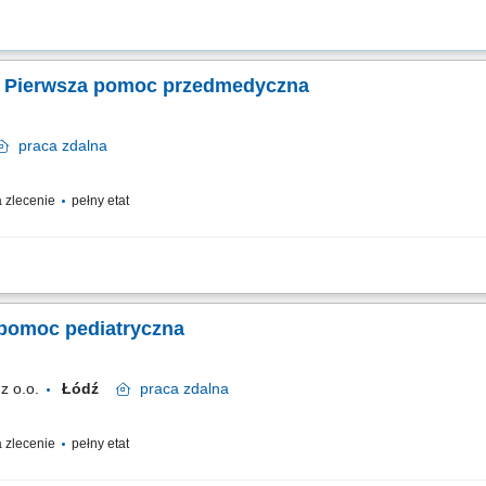
 – Pierwsza pomoc przedmedyczna
praca
zdalna
zlecenie
pełny etat
su - Pierwsza pomoc przedmedyczna; Czas trwania: 8 godzin dydaktycznych; Obszar
 pomoc pediatryczna
z o.o.
Łódź
praca
zdalna
zlecenie
pełny etat