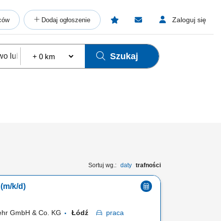
Zaloguj się
ców
Dodaj ogłoszenie
Szukaj
Sortuj wg.:
daty
trafności
(m/k/d)
kehr GmbH & Co. KG
Łódź
praca