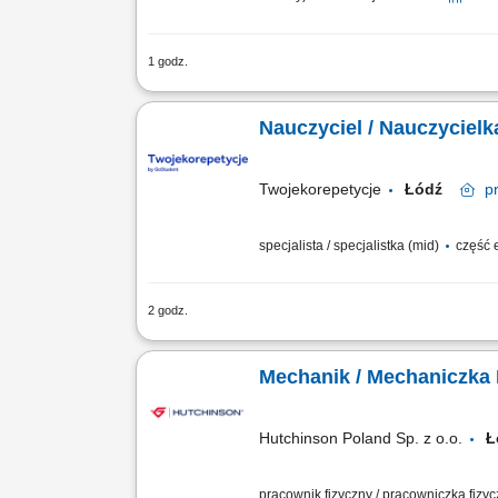
1 godz.
Zakres obowiązków Odbieranie i dostar
klientami;
Nauczyciel / Nauczycielk
Twojekorepetycje
Łódź
p
specjalista / specjalistka (mid)
część 
2 godz.
Opis stanowiska Prowadzenie lekcji jęz
językowych; Realizacja zajęć w formule
Mechanik / Mechaniczka
Hutchinson Poland Sp. z o.o.
Ł
pracownik fizyczny / pracowniczka fizy