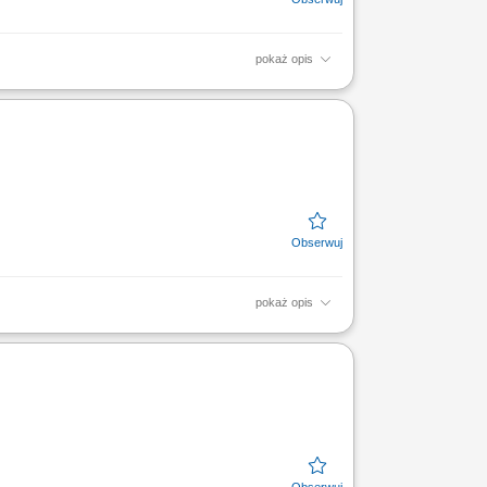
pokaż opis
niami; Utrzymywanie dobrych relacji z
pokaż opis
egzaminów oraz rozwijanie umiejętności
dzielne...