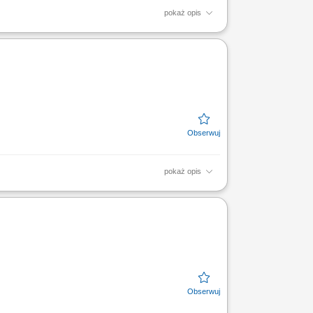
pokaż opis
olski, matematyka, j. angielski) do
ieżek nauczania, mapowaniu...
pokaż opis
wadzący/a lekcje online dla uczniów klas 7–8
a...