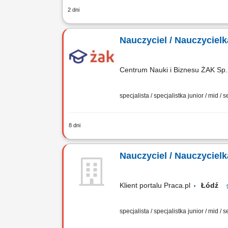
2 dni
Miejsce pracy: Online Szukamy metodyk
konsultacji w zakresie oceny i rozwoj
Nauczyciel / Nauczycielk
Centrum Nauki i Biznesu ŻAK Sp. 
specjalista / specjalistka junior / mid / 
8 dni
Poszukujemy nauczyciela/ki do prowadze
(j. polski / matematyka / j. angielski)
Nauczyciel / Nauczycielk
Klient portalu Praca.pl
Łódź
specjalista / specjalistka junior / mid / 