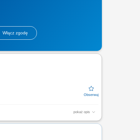
Włącz zgodę
pokaż opis
 zajęć: cała Polska;