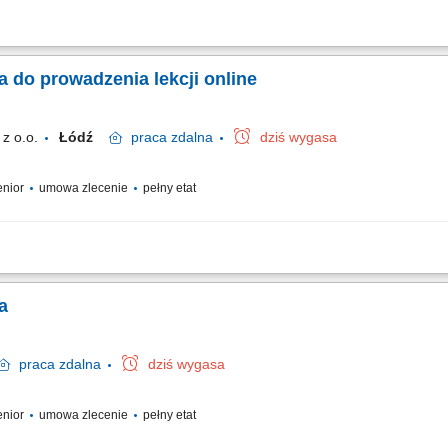
a/eksperta z doświadczeniem dydaktycznym w nauczaniu w szkole podstawowej (j. p
u produktu edukacyjnego online. Osoba będzie współpracować przy opracowaniu śc
a do prowadzenia lekcji online
z o.o.
Łódź
praca
zdalna
dziś wygasa
senior
umowa zlecenie
pełny etat
nia lekcji online dla uczniów klas 7–8 na platformie edukacyjnej. Student/ka pro
 Opis stanowiska: Poszukujemy studentów ostatnich lat do prowadzenia dyżurów 1:1 dl
a
praca
zdalna
dziś wygasa
senior
umowa zlecenie
pełny etat