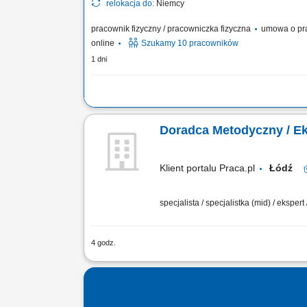
relokacja do:
Niemcy
pracownik fizyczny / pracowniczka fizyczna
umowa o pr
online
Szukamy 10 pracowników
1 dni
Zakres obowiązków Spawanie konstrukcji stalowych (MA
i czołowych w różnych pozycjach.
Doradca Metodyczny / Eks
Klient portalu Praca.pl
Łódź
specjalista / specjalistka (mid) / ekspert
4 godz.
Opracowanie ścieżek edukacyjnych w 3
trudności i dydaktyki; Dopasowanie i 