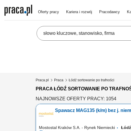
Oferty pracy
Kariera i rozwój
Pracodawcy
Ka
Praca.pl
Praca
Łódź sortowanie po trafności
PRACA ŁÓDŹ SORTOWANIE PO TRAFNOŚ
NAJNOWSZE OFERTY PRACY: 1054
Spawacz MAG135 (k/m) bez j. niem
Mostostal Kraków S.A. - Rynek Niemiecki
Łód