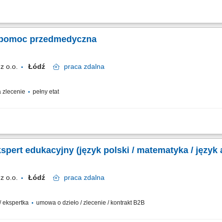
zna Czas trwania: 6 godzin dydaktycznych Region: cała Polska
a pomoc przedmedyczna
z o.o.
Łódź
praca
zdalna
zlecenie
pełny etat
yczna Czas trwania: 8 godzin dydaktycznych Region: cała Polska
pert edukacyjny (język polski / matematyka / język 
z o.o.
Łódź
praca
zdalna
 / ekspertka
umowa o dzieło / zlecenie / kontrakt B2B