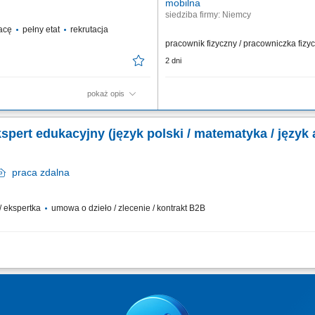
mobilna
siedziba firmy: Niemcy
acę
pełny etat
rekrutacja
pracownik fizyczny / pracowniczka fiz
2 dni
pokaż opis
G 135), Spawanie spoin pachwinowych
Twoje obowiązki Przeprowadzanie zał
transportowych; Czyszczenie naczep (s
pert edukacyjny (język polski / matematyka / język 
zewnątrz;
praca
zdalna
 / ekspertka
umowa o dzieło / zlecenie / kontrakt B2B
 wariantach czasowych z uwzględnieniem egzaminu ósmoklasisty; Merytoryczna oc
mapowanie treści do aktualnej podstawy programowej; Przygotowanie rekomendacji 