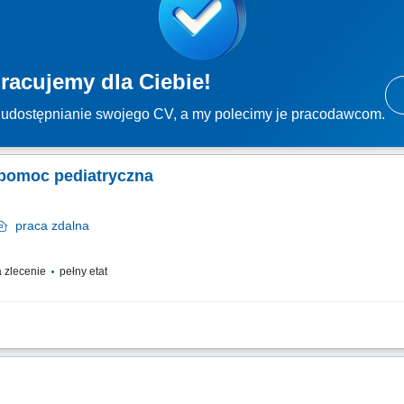
racujemy dla Ciebie!
udostępnianie swojego CV, a my polecimy je pracodawcom.
 pomoc pediatryczna
praca
zdalna
zlecenie
pełny etat
za pomoc pediatryczna; Czas trwania: 6 godzin dydaktycznych; Obszar prowadzenia