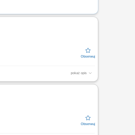
pokaż opis
 działania: cała Polska;