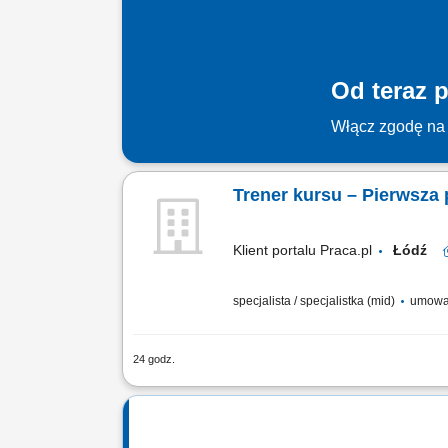
Od teraz p
Włącz zgodę na 
Trener kursu – Pierwsza
Klient portalu Praca.pl
Łódź
specjalista / specjalistka (mid)
umowa 
24 godz.
Prowadzenie kursu / szkolenia: Pierws