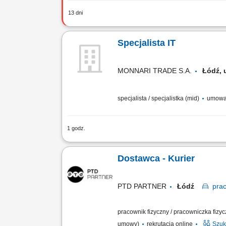
13 dni
Prowadzenie regularnych indywidualnyc
rzeczywistym z wybranego przedmiotu (j
Specjalista IT
MONNARI TRADE S.A.
Łódź,
specjalista / specjalistka (mid)
umowa
1 godz.
Zakres obowiązków: Zapewnianie bieżą
księgowych oraz aplikacji biurowych. Ob
Dostawca - Kurier
PTD PARTNER
Łódź
pra
pracownik fizyczny / pracowniczka fizy
umowy)
rekrutacja online
Szuk