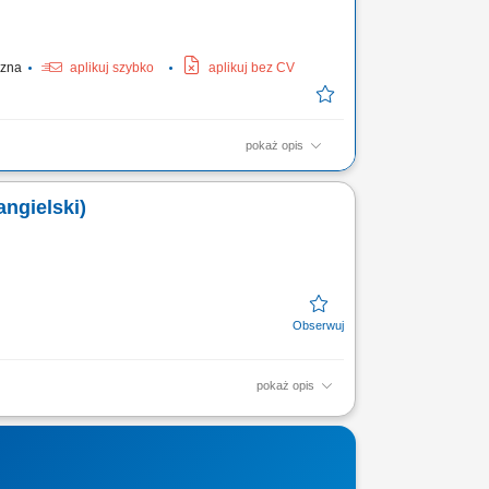
yczna
aplikuj szybko
aplikuj bez CV
pokaż opis
adunku i rozładunku; Przetwarzanie dokumentów
ilos/cysterna) Utrzymanie pojazdu wewnątrz i na
angielski)
pokaż opis
ena produktu online pod kątem treści,
metryk oraz pomysłów na...