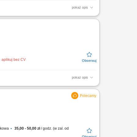
pokaż opis
żurów edukacyjnych 1:1 w czasie
ujących materiałów...
aplikuj bez CV
pokaż opis
cu) w zakresie systemów sprzedażowych,
nozowanie i...
atkowa
35,00 - 50,00 zł
/ godz. (w zal. od