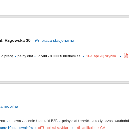
h oraz grupowych lekcji online dla uczniów klas 7-8 na platformie; Realizacja dy
. polski, matematyka lub j. angielski) Przygotowywanie planów dostępności, angaż
 ul. Rzgowska 30
praca
stacjonarna
 o pracę
pełny etat
7 500 - 8 000 zł
brutto/mies.
aplikuj szybko
cego wsparcia technicznego dla użytkowników końcowych (zdalnie oraz na miejs
sługa zgłoszeń IT w ramach pierwszej linii wsparcia (1st Line Support), w tym diag
ca
mobilna
czna
umowa zlecenie / kontrakt B2B
pełny etat / część etatu / tymczasowa/dod
amy 10 pracowników
aplikuj szybko
aplikuj bez CV