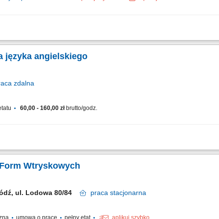
czanie posiłków/zakupów; Zabezpieczanie przesyłek przed ewentualnymi uszkodze
a języka angielskiego
raca
zdalna
etatu
60,00 - 160,00 zł
brutto/godz.
yka angielskiego dla dzieci, młodzieży i dorosłych; Przygotowywanie uczniów do 
 online lub stacjonarnej; Tworzenie przyjaznej atmosfery wspierającej naukę; Samo
 Form Wtryskowych
ódź, ul. Lodowa 80/84
praca
stacjonarna
czna
umowa o pracę
pełny etat
aplikuj szybko