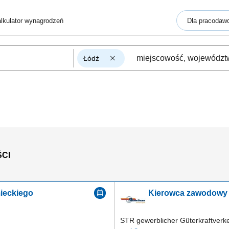
lkulator wynagrodzeń
Dla pracodaw
Łódź
CI
ieckiego
Kierowca zawodowy 
STR gewerblicher Güterkraftver
ź