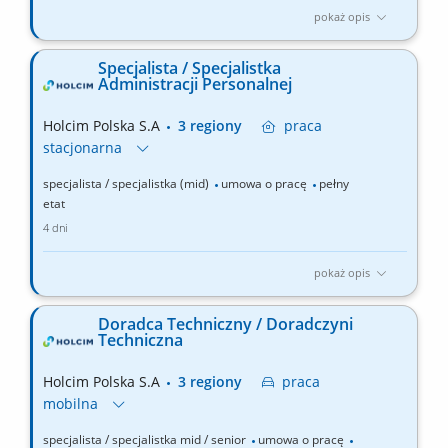
pokaż opis
Zakres obowiązków: Telefoniczna i systemowa obsługa klientów,
przyjmowanie, modyfikacja i anulowanie zamówień. Bieżąca
Specjalista / Specjalistka
kontrola realizacji zleceń oraz informowanie klientów o statusie
Administracji Personalnej
dostaw, opóźnieniach, reklamacjach i płatnościach. Współpraca
z działami: Sprzedaży, Planowania,...
Holcim Polska S.A
3 regiony
praca
stacjonarna
specjalista / specjalistka (mid)
umowa o pracę
pełny
etat
4 dni
pokaż opis
Zakres obowiązków: Kompleksowa obsługa administracji
personalnej i prowadzenie dokumentacji pracowniczej.
Doradca Techniczny / Doradczyni
Przygotowywanie dokumentów związanych z zatrudnieniem,
Techniczna
zmianami warunków pracy i zakończeniem współpracy.
Rozliczanie czasu pracy, przygotowywanie danych do naliczania
Holcim Polska S.A
3 regiony
praca
wynagrodzeń,...
mobilna
specjalista / specjalistka mid / senior
umowa o pracę