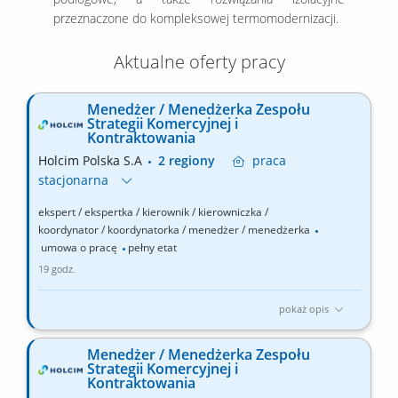
przeznaczone do kompleksowej termomodernizacji.
Aktualne oferty pracy
Menedżer / Menedżerka Zespołu
Strategii Komercyjnej i
Kontraktowania
Holcim Polska S.A
2 regiony
praca
stacjonarna
ekspert / ekspertka / kierownik / kierowniczka /
koordynator / koordynatorka / menedżer / menedżerka
umowa o pracę
pełny etat
19 godz.
pokaż opis
Zakres obowiązków: Zarządzanie zespołem odpowiedzialnym za
strategię komercyjną, zakupy inwestycyjne i kontraktowanie.
Menedżer / Menedżerka Zespołu
Tworzenie strategii zakupowych i modeli kontraktowania dla
Strategii Komercyjnej i
strategicznych projektów inwestycyjnych. Prowadzenie analiz
Kontraktowania
rynku oraz pozyskiwanie dostawców technologii, firm...