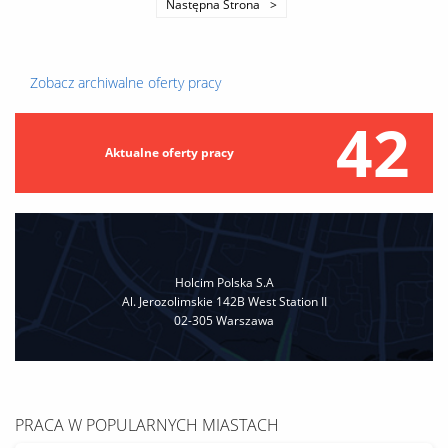
Następna Strona
oszczędnościowych. Kompleksowe zarządzanie kategorią
zakupową, w tym odpowiedzialność za budżet, koszty i wskaźniki
KPI. Konsolidowanie potrzeb zakupowych...
Zobacz archiwalne oferty pracy
42
Aktualne oferty pracy
Holcim Polska S.A
Al. Jerozolimskie 142B West Station II
02-305 Warszawa
PRACA W POPULARNYCH MIASTACH