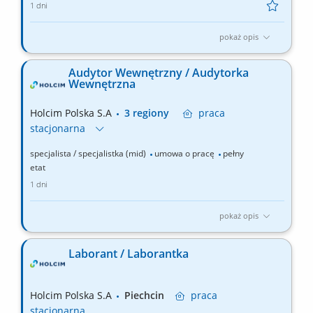
1 dni
pokaż opis
Zakres obowiązków: Realizacja założonych budżetów sprzedaży
na podległym terenie: wielkopolskie, łódzkie, lubuskie,
Audytor Wewnętrzny / Audytorka
zachodniopomorskie.​ Budowanie strategii sprzedaży w regionie:
Wewnętrzna
tworzenie i wdrażanie indywidualnych planów rozwoju dla
kluczowych klientów (Key Account Plans)​ w celu...
Holcim Polska S.A
3 regiony
praca
stacjonarna
specjalista / specjalistka (mid)
umowa o pracę
pełny
etat
1 dni
pokaż opis
Zakres obowiązków: Testowanie efektywności procesów (CT) –
opracowywanie i realizacja testów kontrolnych,
Laborant / Laborantka
przygotowywanie rekomendacji oraz nadzór nad wdrażaniem
działań naprawczych. Nadzór nad projektowaniem kontroli
(CDA) – wdrażanie standardów Grupy, weryfikacja opisów
Holcim Polska S.A
Piechcin
praca
kontroli z...
stacjonarna