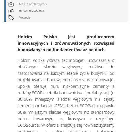
42 aktualne oferty pracy
od 1001 do 2000 prac.
Produkcja
Holcim Polska jest producentem
innowacyjnych i zrównoważonych rozwiązań
budowlanych od fundamentów aż po dach.
Holcim Polska wdraża technologie i rozwiązania o
obniżonym śladzie węglowym, możliwe do
zastosowania na każdym etapie życia budynku, od
projektowania i budowy po naprawy oraz renowacje.
Spółka oferuje m.in. niskoemisyjne cementy z
rodziny ECOPlanet dla budownictwa i prefabrykacji (o
30-50% mniejszym śladzie węglowym niż czysty
cement portlandzki CEM), beton ECOPact (o prawie
50% mniejszym śladzie węglowym niż standardowy
beton towarowy), czy kruszywo z recyklingu
ECOSource. W ofercie znajdują się również systemy
podłogowe, a także rozwiązania izolacyjne