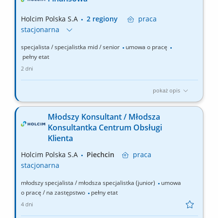
Aktywny udział w procesie zamknięcia miesiąca, zapewniając
kompletność i dokładność danych...
Holcim Polska S.A
2 regiony
praca
stacjonarna
specjalista / specjalistka mid / senior
umowa o pracę
pełny etat
2 dni
pokaż opis
Zakres obowiązków: Współtworzenie oraz nadzór nad realizacją
budżetu rocznego, planów wieloletnich i prognoz finansowych
Młodszy Konsultant / Młodsza
(forecastów). Kontrola realizacji budżetu i wyjaśnianie odchyleń.
Konsultantka Centrum Obsługi
Aktywny udział w procesie zamknięcia miesiąca, zapewniając
Klienta
kompletność i dokładność danych...
Holcim Polska S.A
Piechcin
praca
stacjonarna
młodszy specjalista / młodsza specjalistka (junior)
umowa
o pracę / na zastępstwo
pełny etat
4 dni