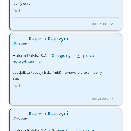
pełny etat
4 dni
pokaż opis
Zakres obowiązków: Szkolenie klientów wewnętrznych oraz
zewnętrznych. Aktywne wsparcie sprzedaży na powierzonym
Kupiec / Kupczyni
rynku. Przygotowywanie systemów naprawczych na potrzeby
reklamacji. Wykonywanie badań na potrzeby inwestycji.
Wsparcie przy odbiorach prac na inwestycjach; Monitorowanie
Holcim Polska S.A
2 regiony
praca
produktów...
hybrydowa
specjalista / specjalistka (mid)
umowa o pracę
pełny
etat
4 dni
pokaż opis
Zakres obowiązków: prowadzenie projektów zakupowych
dotyczących materiałów, surowców i usług wykorzystywanych w
Kupiec / Kupczyni
zakładach produkcyjnych, w tym projektów inwestycyjnych
CAPEX; organizowanie postępowań ofertowych, przetargów i
aukcji zakupowych; przygotowywanie modeli kosztowych oraz...
Holcim Polska S.A
2 regiony
praca