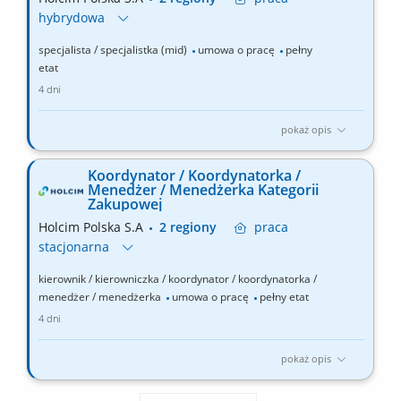
hybrydowa
specjalista / specjalistka (mid)
umowa o pracę
pełny
etat
4 dni
pokaż opis
Zakres obowiązków: prowadzenie projektów zakupowych
dotyczących materiałów, surowców i usług wykorzystywanych w
Koordynator / Koordynatorka /
zakładach produkcyjnych, w tym projektów inwestycyjnych
Menedżer / Menedżerka Kategorii
CAPEX; organizowanie postępowań ofertowych, przetargów i
Zakupowej
aukcji zakupowych; przygotowywanie modeli kosztowych oraz...
Holcim Polska S.A
2 regiony
praca
stacjonarna
kierownik / kierowniczka / koordynator / koordynatorka /
menedżer / menedżerka
umowa o pracę
pełny etat
4 dni
pokaż opis
Zakres obowiązków: Tworzenie i realizacja strategii zakupowych
dla powierzonych kategorii oraz osiąganie założonych celów