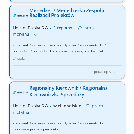
Zakres obowiązków: Zarządzanie realizacją strategicznych
projektów inwestycyjnych w fazie budowy i wykonawstwa;
Menedżer / Menedżerka Zespołu
Koordynowanie prac na placach budowy oraz nadzór nad
Realizacji Projektów
generalnymi wykonawcami, dostawcami technologii i
kontraktami EPC/EPCM; Kontrola harmonogramów, kosztów i
Holcim Polska S.A
2 regiony
praca
terminowej realizacji...
mobilna
kierownik / kierowniczka / koordynator / koordynatorka /
menedżer / menedżerka
umowa o pracę
pełny etat
21 godz.
pokaż opis
Zakres obowiązków: Zarządzanie realizacją strategicznych
projektów inwestycyjnych w fazie budowy i wykonawstwa;
Regionalny Kierownik / Regionalna
Koordynowanie prac na placach budowy oraz nadzór nad
Kierowniczka Sprzedaży
generalnymi wykonawcami, dostawcami technologii i
kontraktami EPC/EPCM; Kontrola harmonogramów, kosztów i
Holcim Polska S.A
wielkopolskie
praca
terminowej realizacji...
mobilna
kierownik / kierowniczka / koordynator / koordynatorka
umowa o pracę
pełny etat