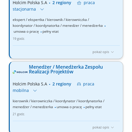
Holcim Polska S.A
2 regiony
praca
stacjonarna
ekspert / ekspertka / kierownik / kierowniczka /
koordynator / koordynatorka / menedżer / menedżerka
umowa o pracę
pełny etat
19 godz.
pokaż opis
Zakres obowiązków: Zarządzanie zespołem odpowiedzialnym za
strategię komercyjną, zakupy inwestycyjne i kontraktowanie.
Menedżer / Menedżerka Zespołu
Tworzenie strategii zakupowych i modeli kontraktowania dla
Realizacji Projektów
strategicznych projektów inwestycyjnych. Prowadzenie analiz
rynku oraz pozyskiwanie dostawców technologii, firm...
Holcim Polska S.A
2 regiony
praca
mobilna
kierownik / kierowniczka / koordynator / koordynatorka /
menedżer / menedżerka
umowa o pracę
pełny etat
21 godz.
pokaż opis