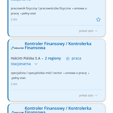
pracownik fizyczny / pracowniczka fizyczna
umowa o
pracę
pełny etat
2 dni
pokaż opis
Zakres obowiązków: Wykonywanie badań laboratoryjnych
kruszyw i mieszanek kruszyw zgodnie z obowiązującymi
Kontroler Finansowy / Kontrolerka
normami. Kontrola jakości produktów oraz analiza wyników
Finansowa
badań. Sporządzanie raportów, deklaracji i świadectw jakości.
Zgłaszanie niezgodności jakościowych. Nadzór nad sprzętem...
Holcim Polska S.A
2 regiony
praca
stacjonarna
specjalista / specjalistka mid / senior
umowa o pracę
pełny etat
2 dni
pokaż opis
Zakres obowiązków: Współtworzenie oraz nadzór nad realizacją
budżetu rocznego, planów wieloletnich i prognoz finansowych
Kontroler Finansowy / Kontrolerka
(forecastów). Kontrola realizacji budżetu i wyjaśnianie odchyleń.
Finansowa