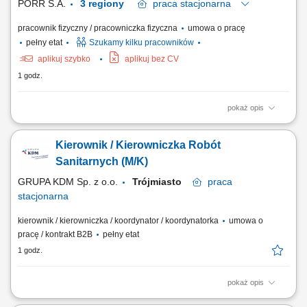
PORR S.A.
3 regiony
praca
stacjonarna
pracownik fizyczny / pracowniczka fizyczna
umowa o pracę
pełny etat
Szukamy kilku pracowników
aplikuj szybko
aplikuj bez CV
1 godz.
pokaż opis
Zadania: Profilowanie i układanie zróżnicowanych nawierzchni
brukarskich na obiektach przemysłowych i drogowych. Osadzanie
Kierownik / Kierowniczka Robót
elementów oporowych, wykonywanie korytowania podbudów oraz prac
przygotowawczych. Dbanie o właściwy stan techniczny i czystość
Sanitarnych (M/K)
powierzonych urządzeń i...
GRUPA KDM Sp. z o.o.
Trójmiasto
praca
stacjonarna
kierownik / kierowniczka / koordynator / koordynatorka
umowa o
pracę / kontrakt B2B
pełny etat
1 godz.
pokaż opis
Opis stanowiska: Nadzorowanie całościowego przebiegu robót w