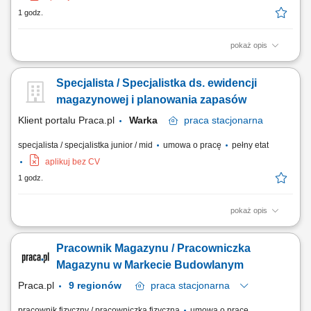
1 godz.
pokaż opis
nadzór nad prawidłowością wykonywania operacji magazynowych w
programie przez magazynierów oraz sporządzania dokumentacji
Specjalista / Specjalistka ds. ewidencji
magazynowej w programie magazynowym typu SAP; współpraca z
koordynatorem zakupu i sprzedaży w zakresie sporządzania
magazynowej i planowania zapasów
tygodniowego planu produkcji; zarządzanie stokiem...
Klient portalu Praca.pl
Warka
praca
stacjonarna
specjalista / specjalistka junior / mid
umowa o pracę
pełny etat
aplikuj bez CV
1 godz.
pokaż opis
Odpowiedzialność za efektywne zarządzanie stanami magazynowymi w
kategorii produktów świeżych o wysokiej rotacji. Ścisłe współdziałanie z
Pracownik Magazynu / Pracowniczka
działem zakupów, sprzedaży oraz handlowcami w celu zapewnienia
bezproblemowej i terminowej wysyłki zamówień. Nadzorowanie
Magazynu w Markecie Budowlanym
prawidłowego obiegu...
Praca.pl
9 regionów
praca
stacjonarna
pracownik fizyczny / pracowniczka fizyczna
umowa o pracę