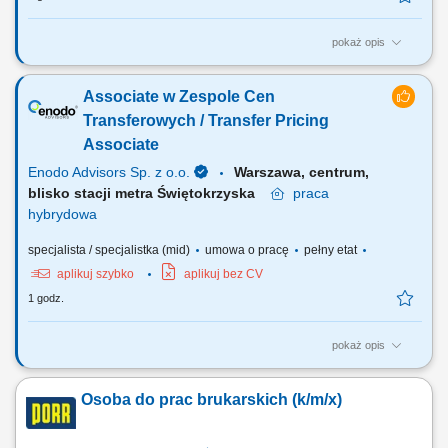
pokaż opis
Zadania: Spawanie metodą MAG 135 (drut lity w osłonie gazu
aktywnego) Samodzielna realizacja powierzonych zadań zgodnie z
Associate w Zespole Cen
dokumentacją techniczną; Dbanie o jakość wykonywanych spoin;
Transferowych / Transfer Pricing
Associate
Enodo Advisors Sp. z o.o.
Warszawa, centrum,
blisko stacji metra Świętokrzyska
praca
hybrydowa
specjalista / specjalistka (mid)
umowa o pracę
pełny etat
aplikuj szybko
aplikuj bez CV
1 godz.
pokaż opis
Co będziesz robić? W skrócie: rozwiązywać ciekawe problemy
biznesowe i podatkowe. Na co dzień będziesz: wspierać klientów w
Osoba do prac brukarskich (k/m/x)
realizacji obowiązków TP, tworzyć analizy benchmarkingowe z
wykorzystaniem profesjonalnych baz danych i narzędzi analitycznych,
uczestniczyć w projektowaniu...