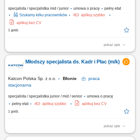
specjalista / specjalistka mid / junior
umowa o pracę
pełny etat
Szukamy kilku pracowników
aplikuj szybko
aplikuj bez CV
1 godz.
pokaż opis
Co będzie należeć do Twoich obowiązków? Bieżąca kontrola jakości
wyrobów w trakcie procesu produkcji, Końcowa kontrola produktów
Młodszy specjalista ds. Kadr i Płac (m/k)
finalnych schodzących z linii produkcyjnej, Współpraca z innymi
działami w celu rozwiązywania problemów jakościowych, Dbałość o
zgodność produktów...
Katcon Polska Sp. z o.o.
Błonie
praca
stacjonarna
specjalista / specjalistka junior / mid / senior
umowa o pracę
pełny etat
aplikuj szybko
aplikuj bez CV
1 godz.
pokaż opis
Zadania: prowadzenie dokumentacji kadrowej pracowników, wsparcie
w naliczaniu wynagrodzeń oraz przygotowywaniu list płac,