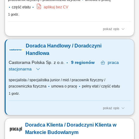
część etatu
aplikuj bez CV
1 godz.
pokaż opis
Opis stanowiska Kompletowanie i przygotowywanie zamówień dla
klientów zgodnie z obowiązującymi standardami. Obsługa zamówień
Doradca Handlowy / Doradczyni
internetowych oraz terminowe wydawanie towarów. Przyjmowanie
dostaw, kontrola zgodności produktów i ich właściwe rozmieszczanie w
Handlowa
magazynie oraz na sali...
Castorama Polska Sp. z o.o.
9 regionów
praca
stacjonarna
specjalista / specjalistka junior / mid / pracownik fizyczny /
pracowniczka fizyczna
umowa o pracę
pełny etat / część etatu
1 godz.
pokaż opis
Twój zakres obowiązków aktywne doradztwo i sprzedaż produktów i
usług, dopasowanych do indywidualnych potrzeb klientów; budowanie
Doradca Klienta / Doradczyni Klienta w
pozytywnych relacji z klientami oraz wsparcie ich w wyborze
najlepszych produktów i rozwiązań; zapewnienie dostępności
Markecie Budowlanym
produktów na półkach oraz realizacja...