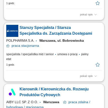
1 godz.
pokaż opis
Opis stanowiska: wykonywanie badań pracowników w ramach
medycyny pracy (wstępne, okresowe, kontrolne) prowadzenie
Starszy Specjalista / Starsza
konsultacji profilaktycznych, w tym dla osób pracujących w warunkach
narażenia zawodowego; ocena zdolności do pracy na określonych
Specjalistka ds. Zarządzania Dostępami
stanowiskach; realizacja badań...
POLPHARMA S.A.
Warszawa, ul. Bobrowiecka
praca
stacjonarna
specjalista / specjalistka mid / senior
umowa o pracę
pełny
etat
1 godz.
pokaż opis
Zakres obowiązków: Projektowanie i rozwijanie modeli zarządzania
tożsamością oraz dostępami użytkowników. Opracowywanie wymagań
Kierownik / Kierowniczka ds. Rozwoju
IAM dla nowych systemów i rozwiązań IT. Zarządzanie ryzykiem
związanym z segregacją uprawnień (SoD). Optymalizacja,
Produktów Cyfrowych
automatyzacja oraz nadzór nad...
AIBY LLC SP. Z O.O.
Warszawa
praca
zdalna /
hybrydowa / stacjonarna