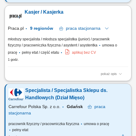
Twój zakres obowiązków obsługa klientów zgodnie z obowiązującymi
procedurami i standardami firmy; realizacja i fiskalizacja sprzedaży
Kasjer / Kasjerka
(obsługa kasy fiskalnej), zwrotów z uwzględnieniem różnych form
finansowania; obsługa reklamacji i zapewnienie prawidłowego obiegu
dokumentów;...
Praca.pl
9 regionów
praca
stacjonarna
młodszy specjalista / młodsza specjalistka (junior) / pracownik
fizyczny / pracowniczka fizyczna / asystent / asystentka
umowa o
pracę
pełny etat / część etatu
aplikuj bez CV
1 godz.
pokaż opis
Opis stanowiska Profesjonalna obsługa klientów zgodnie z
obowiązującymi standardami obsługi. Realizacja sprzedaży oraz
Specjalista / Specjalistka Sklepu ds.
obsługa kasy fiskalnej i różnych form płatności. Przyjmowanie zwrotów
oraz obsługa reklamacji zgodnie z obowiązującymi procedurami.
Handlowych (Dział Mięso)
Wspieranie klientów podczas...
Carrefour Polska Sp. z o.o.
Gdańsk
praca
stacjonarna
pracownik fizyczny / pracowniczka fizyczna
umowa o pracę
pełny etat