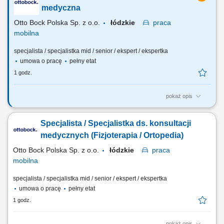
wykorzystywanymi w produkcji. Współpraca z zespołem w celu
medyczna
zapewnienia sprawnej realizacji zadań.
Otto Bock Polska Sp. z o.o.
łódzkie
praca
mobilna
specjalista / specjalistka mid / senior / ekspert / ekspertka
umowa o pracę
pełny etat
1 godz.
pokaż opis
Do Twoich obowiązków będzie należało: Promowanie produktów i
usług Firmy na podległym obszarze (woj. łódzkie); Budowanie i
Specjalista / Specjalistka ds. konsultacji
utrzymywanie współpracy ze środowiskiem medycznym,
reprezentowanie firmy; Prowadzenie prezentacji produktowych i
medycznych (Fizjoterapia / Ortopedia)
organizacja spotkań z personelem medycznym;...
Otto Bock Polska Sp. z o.o.
łódzkie
praca
mobilna
specjalista / specjalistka mid / senior / ekspert / ekspertka
umowa o pracę
pełny etat
1 godz.
pokaż opis