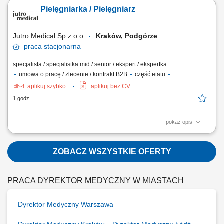
obszarze sieci i instalacji budowlanych zgodnie z przepisami prawa i
Pielęgniarka / Pielęgniarz
wymaganiami sztuki inżynieryjnej. Kierowanie zespołem inżynierów
oraz bieżąca koordynacja zadań realizowanych przez firmy
podwykonawcze. Kontrolowanie...
Jutro Medical Sp z o.o.
Kraków, Podgórze
praca
stacjonarna
specjalista / specjalistka mid / senior / ekspert / ekspertka
umowa o pracę / zlecenie / kontrakt B2B
część etatu
aplikuj szybko
aplikuj bez CV
1 godz.
pokaż opis
Opis stanowiska: Prowadzenie zabiegów pielęgniarskich i
diagnostycznych u dzieci oraz dorosłych w komfortowych warunkach
gabinetowych. Pobieranie próbek krwi oraz materiałów do analiz
ZOBACZ WSZYSTKIE OFERTY
biologicznych z wykorzystaniem bezpiecznego sprzętu (igły motylkowe,
próżnia). Wykonywanie zapisów EKG z...
PRACA DYREKTOR MEDYCZNY W MIASTACH
Dyrektor Medyczny Warszawa