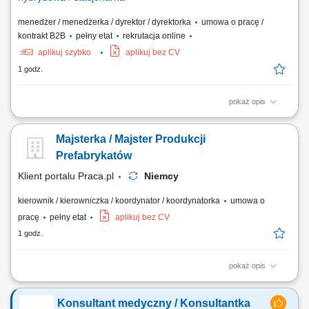
menedżer / menedżerka / dyrektor / dyrektorka
umowa o pracę /
kontrakt B2B
pełny etat
rekrutacja online
aplikuj szybko
aplikuj bez CV
1 godz.
pokaż opis
Opis stanowiska opracowywanie i realizacja strategii wzrostu dla
produktów subskrypcyjnych z naciskiem na kanał web, analizowanie
Majsterka / Majster Produkcji
wyników biznesowych oraz identyfikowanie obszarów zwiększających
przychody i konwersję, rozwijanie modelu web-to-web oraz
Prefabrykatów
optymalizacja ścieżki użytkownika na...
Klient portalu Praca.pl
Niemcy
kierownik / kierowniczka / koordynator / koordynatorka
umowa o
pracę
pełny etat
aplikuj bez CV
1 godz.
pokaż opis
Nadzorowanie prac w zakładzie prefabrykacji. Prowadzenie
dokumentacji pracowniczej. Monitorowanie wydajności i organizacji
Konsultant medyczny / Konsultantka
pracy zespołu. Nadzór nad sprzętem oraz narzędziami