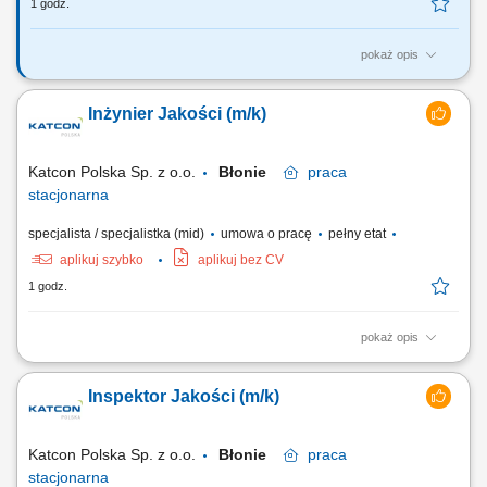
1 godz.
pokaż opis
Twoje zadania: Produkcja i rozbiór mięsa. Dostarczanie, układanie i
dbanie o porządek towarów na półkach. Przygotowywanie produktów
Inżynier Jakości (m/k)
do sprzedaży. Obsługa klientów przy stoisku i bezpośrednia sprzedaż.
Sprzedaż internetowa (realizacja zamówień online). Przyjmowanie
dostaw (terminowo i...
Katcon Polska Sp. z o.o.
Błonie
praca
stacjonarna
specjalista / specjalistka (mid)
umowa o pracę
pełny etat
aplikuj szybko
aplikuj bez CV
1 godz.
pokaż opis
Twój zakres obowiązków Doskonalenie procesów produkcyjnych,
Monitorowanie i analizowanie wskaźników jakościowych (PPM, FTQ,
Inspektor Jakości (m/k)
koszty braków) o Inicjowanie i koordynacja działań dla osiągnięcia
celów jakościowych, Podejmowanie działań dla redukcji poziomu
braków, Współpraca z innymi...
Katcon Polska Sp. z o.o.
Błonie
praca
stacjonarna