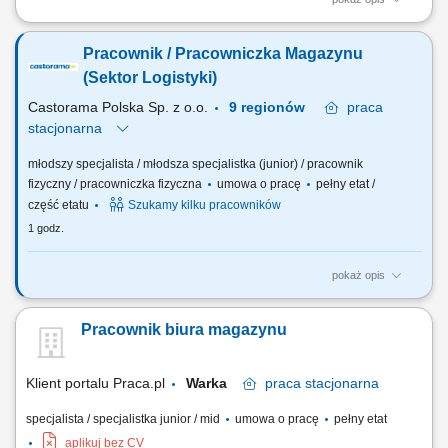
Do Twoich obowiązków będzie należało: Budowanie silnej pozycji
rynkowej produktów poprzez promowanie oferty firmy na terenie całego
Pracownik / Pracowniczka Magazynu
województwa łódzkiego. Nawiązywanie i aktywne rozwijanie
współpracy z lekarzami, rehabilitantami oraz placówkami ochrony
(Sektor Logistyki)
zdrowia. Przeprowadzanie...
Castorama Polska Sp. z o.o.
9 regionów
praca
stacjonarna
młodszy specjalista / młodsza specjalistka (junior) / pracownik
fizyczny / pracowniczka fizyczna
umowa o pracę
pełny etat /
część etatu
Szukamy kilku pracowników
1 godz.
pokaż opis
Twój zakres obowiązków kompletowanie, obsługa oraz wydawanie
zamówień klientów; obsługa zamówień internetowych; wyjaśnianie
Pracownik biura magazynu
niezgodności; przyjmowanie, rozpoznawanie i weryfikacja dostaw
towaru; właściwe rozmieszczenie produktów w sklepie i magazynie;
zapewnienie właściwego obiegu...
Klient portalu Praca.pl
Warka
praca
stacjonarna
specjalista / specjalistka junior / mid
umowa o pracę
pełny etat
aplikuj bez CV