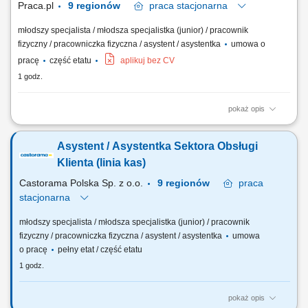
Praca.pl
9 regionów
praca
stacjonarna
młodszy specjalista / młodsza specjalistka (junior) / pracownik
fizyczny / pracowniczka fizyczna / asystent / asystentka
umowa o
pracę
część etatu
aplikuj bez CV
1 godz.
pokaż opis
Opis stanowiska Obsługa klientów zgodnie z obowiązującymi
standardami sprzedaży oraz zasadami obsługi w sklepie. Realizacja
Asystent / Asystentka Sektora Obsługi
transakcji sprzedażowych przy użyciu kasy fiskalnej oraz obsługa
zwrotów i reklamacji. Pomoc klientom podczas korzystania z kas
Klienta (linia kas)
samoobsługowych oraz wyjaśnianie...
Castorama Polska Sp. z o.o.
9 regionów
praca
stacjonarna
młodszy specjalista / młodsza specjalistka (junior) / pracownik
fizyczny / pracowniczka fizyczna / asystent / asystentka
umowa
o pracę
pełny etat / część etatu
1 godz.
pokaż opis