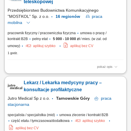
teleskopowej
Przedsiębiorstwo Budownictwa Komunikacyjnego
"MOSTKOL" Sp. z o.o.
16 regionów
praca
mobilna
pracownik fizyczny / pracowniczka fizyczna
umowa o pracę /
kontrakt B2B
pełny etat
5 000 - 10 000 zł
/ mies. (w zal. od
umowy)
aplikuj szybko
aplikuj bez CV
1 godz.
pokaż opis
ZADANIA: Obsługa koparki kołowej, koparko-ładowarki, ładowarki
teleskopowej (mile widziane uprawnienia na więcej niż jedną maszynę)
Lekarz / Lekarka medycyny pracy –
Praca przy wykonywaniu obiektów mostowych Wykonywanie prac
ziemnych i transportowych na terenie prowadzonych robót Bieżąca
konsultacje profilaktyczne
obsługa oraz podstawowa...
Jutro Medical Sp z o.o.
Tarnowskie Góry
praca
stacjonarna
specjalista / specjalistka (mid)
umowa zlecenie / kontrakt B2B
część etatu / tymczasowa/dodatkowa
aplikuj szybko
aplikuj bez CV