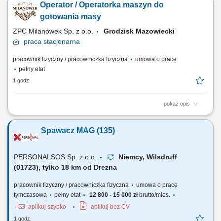
Operator / Operatorka maszyn do
elektroniczna ewidencja czasu pracy, urlopów i zwolnień lekarskich,
przygotowywanie dokumentów związanych z zatrudnieniem i
gotowania masy
rozwiązaniem umów, współpraca z ZUS, US...
ZPC Milanówek Sp. z o.o.
Grodzisk Mazowiecki
praca
stacjonarna
pracownik fizyczny / pracowniczka fizyczna
umowa o pracę
pełny etat
1 godz.
pokaż opis
Obsługa procesu gotowania mas mlecznych według standardowych
receptur; Dozowanie i przygotowanie surowców do produkcji oraz
Spawacz MAG (135)
rejestracja ich zużycia; Kontrola parametrów procesu i raportowanie
awarii lub odchyleń do przełożonego; Sporządzanie dokumentacji i
raportów po zakończeniu zmiany;...
PERSONALSOS Sp. z o.o.
Niemcy, Wilsdruff
(01723), tylko 18 km od Drezna
pracownik fizyczny / pracowniczka fizyczna
umowa o pracę
tymczasową
pełny etat
12 800 - 15 000 zł
brutto/mies.
aplikuj szybko
aplikuj bez CV
1 godz.