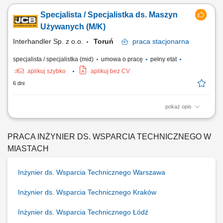
Specjalista / Specjalistka ds. Maszyn
Używanych (M/K)
Interhandler Sp. z o.o.
Toruń
praca
stacjonarna
specjalista / specjalistka (mid)
umowa o pracę
pełny etat
aplikuj szybko
aplikuj bez CV
6 dni
pokaż opis
Kogo szukamy: Poszukujemy Specjalisty/Specjalistki ds. Maszyn
Używanych, który/a łączy podejście handlowe z zainteresowaniem
zagadnieniami technicznymi. Zadania: Zarządzanie ofertą maszyn
PRACA INŻYNIER DS. WSPARCIA TECHNICZNEGO W
używanych – analiza, wycena, comiesięczna aktualizacja oferty;
MIASTACH
Przygotowywanie specyfikacji...
Inżynier ds. Wsparcia Technicznego Warszawa
Inżynier ds. Wsparcia Technicznego Kraków
Inżynier ds. Wsparcia Technicznego Łódź