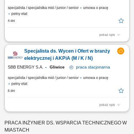
specjalista / specjalistka mid / junior / senior
umowa o pracę
pełny etat
4 dni
pokaż opis
Obowiązki: Analiza techniczna oraz organizacyjna zapytań ofertowych
w obszarze elektryki i AKPiA; Opracowywanie kalkulacji kosztowych i
Specjalista ds. Wycen i Ofert w branży
przygotowywanie ofert techniczno-handlowych po polsku i angielsku;
Pozyskiwanie, weryfikacja oraz porównywanie ofert od
elektrycznej i AKPiA (M / K / N)
podwykonawców i dostawców urządzeń;...
SBB ENERGY S.A.
Gliwice
praca
stacjonarna
specjalista / specjalistka mid / junior / senior
umowa o pracę
pełny etat
6 dni
pokaż opis
Twoje zadania analiza zapytań ofertowych pod kątem technicznym i
organizacyjnym; przygotowywanie kalkulacji oraz wycen dla projektów z
branży elektrycznej i AKPiA; współpraca z dostawcami,
PRACA INŻYNIER DS. WSPARCIA TECHNICZNEGO W
podwykonawcami oraz partnerami technicznymi; pozyskiwanie i
MIASTACH
weryfikacja ofert od dostawców urządzeń,...