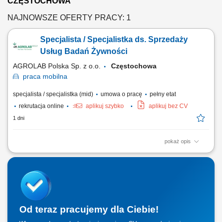
CZĘSTOCHOWA
NAJNOWSZE OFERTY PRACY: 1
Specjalista / Specjalistka ds. Sprzedaży
Usług Badań Żywności
AGROLAB Polska Sp. z o.o.
Częstochowa
praca
mobilna
specjalista / specjalistka (mid)
umowa o pracę
pełny etat
rekrutacja online
aplikuj szybko
aplikuj bez CV
1 dni
pokaż opis
Twoje zadania: Rozwijanie sprzedaży usług badań żywności na
powierzonym terenie; Utrzymywanie relacji z obecnymi klientami oraz
aktywne pozyskiwanie nowych kontrahentów; Przygotowywanie ofert,
prowadzenie rozmów handlowych i negocjowanie warunków
współpracy; Doradztwo klientom w zakresie...
Od teraz pracujemy dla Ciebie!