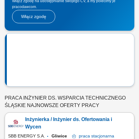
Włącz zgodę na udostępnianie swojego CV, a my polecimy je
pracodawcom.
Włącz zgodę
PRACA INŻYNIER DS. WSPARCIA TECHNICZNEGO
ŚLĄSKIE NAJNOWSZE OFERTY PRACY
Inżynierka / Inżynier ds. Ofertowania i
Wycen
SBB ENERGY S.A.
Gliwice
praca
stacjonarna