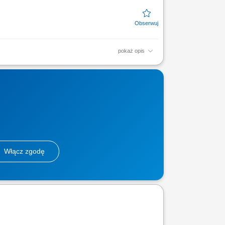
pokaż opis
nych relacji oraz wspieranie klientów w ich
nie u klientów...
Włącz zgodę