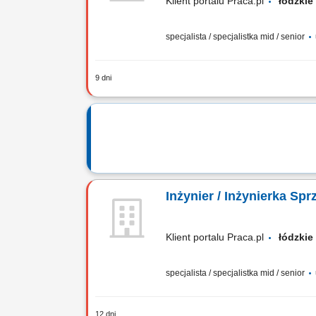
Klient portalu Praca.pl
łódzk
specjalista / specjalistka mid / senior
9 dni
Realizacja strategii sprzedażowej w 
technologicznych klientów oraz doradz
Inżynier / Inżynierka Sp
Klient portalu Praca.pl
łódzk
specjalista / specjalistka mid / senior
12 dni