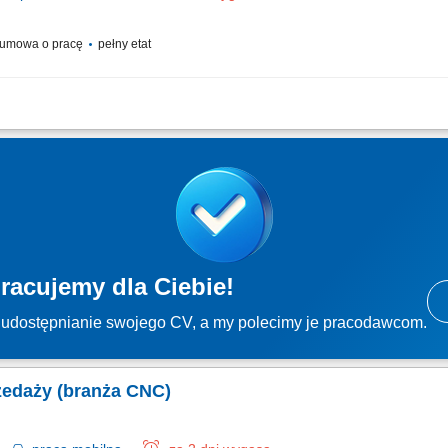
umowa o pracę
pełny etat
aży narzędzi i oprzyrządowania CNC w podległym regionie; Budowanie profesjonal
h klientów; Doradztwo w doborze optymalnych rozwiązań do maszyn CNC; Prowadze
racujemy dla Ciebie!
udostępnianie swojego CV, a my polecimy je pracodawcom.
rzedaży (branża CNC)