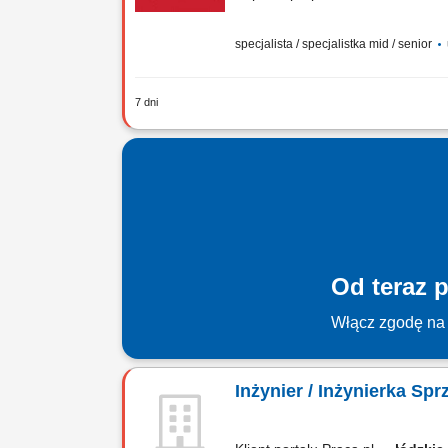
specjalista / specjalistka mid / senior
7 dni
Twój zakres obowiązków: Rozwój sprzed
rozwoju; Pozyskanie w regionie nowyc
Od teraz p
Włącz zgodę na 
Inżynier / Inżynierka Sp