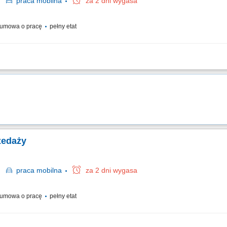
ie
praca
mobilna
za 2 dni wygasa
umowa o pracę
pełny etat
zakresie nowoczesnego wyposażenia i akcesoriów do obrabiarek CNC na wyznaczon
two techniczno-handlowe ukierunkowane na optymalizację kosztów produkcji. Wdr
rzedaży
ie
praca
mobilna
za 2 dni wygasa
umowa o pracę
pełny etat