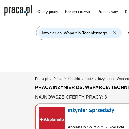
Oferty pracy
Kariera i rozwój
Pracodawcy
Ka
Inżynier ds. Wsparcia Technicznego
Praca.pl
Praca
Łódzkie
Łódź
Inżynier ds. Wspar
PRACA INŻYNIER DS. WSPARCIA TECHN
NAJNOWSZE OFERTY PRACY: 3
Inżynier Sprzedaży
Abplanalp Sp. z o.o.
łódzkie