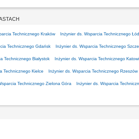
ie sieci sprzedaży narzędzi oraz oprzyrządowania do obrabiarek CNC w wyznacz
nie trwałych relacji z obecnymi klientami. Doradztwo techniczne w zakresie opt
IASTACH
sparcia Technicznego Kraków
Inżynier ds. Wsparcia Technicznego Łó
rcia Technicznego Gdańsk
Inżynier ds. Wsparcia Technicznego Szcze
ia Technicznego Białystok
Inżynier ds. Wsparcia Technicznego Katow
ia Technicznego Kielce
Inżynier ds. Wsparcia Technicznego Rzeszów
 Wsparcia Technicznego Zielona Góra
Inżynier ds. Wsparcia Technicz