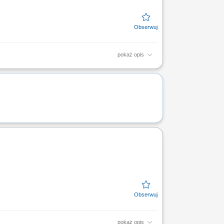
pokaż opis
ym obszarze. Identyfikowanie potrzeb
ażanie rozwiązań...
pokaż opis