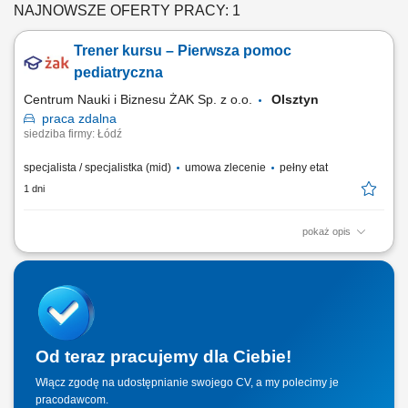
NAJNOWSZE OFERTY PRACY: 1
Trener kursu – Pierwsza pomoc
pediatryczna
Centrum Nauki i Biznesu ŻAK Sp. z o.o.
Olsztyn
praca
zdalna
siedziba firmy: Łódź
specjalista / specjalistka (mid)
umowa zlecenie
pełny etat
1 dni
pokaż opis
Nazwa kursu: Pierwsza pomoc pediatryczna Czas trwania: 6 godzin
dydaktycznych Region: cała Polska
Od teraz pracujemy dla Ciebie!
Włącz zgodę na udostępnianie swojego CV, a my polecimy je
pracodawcom.