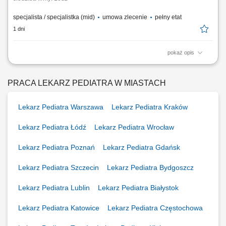
specjalista / specjalistka (mid)
umowa zlecenie
pełny etat
1 dni
pokaż opis
Nazwa kursu: Pierwsza pomoc pediatryczna Czas trwania: 6 godzin
dydaktycznych Region: cała Polska
PRACA LEKARZ PEDIATRA W MIASTACH
Lekarz Pediatra Warszawa
Lekarz Pediatra Kraków
Lekarz Pediatra Łódź
Lekarz Pediatra Wrocław
Lekarz Pediatra Poznań
Lekarz Pediatra Gdańsk
Lekarz Pediatra Szczecin
Lekarz Pediatra Bydgoszcz
Lekarz Pediatra Lublin
Lekarz Pediatra Białystok
Lekarz Pediatra Katowice
Lekarz Pediatra Częstochowa