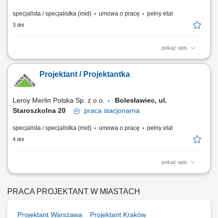
specjalista / specjalistka (mid)
umowa o pracę
pełny etat
3 dni
pokaż opis
przygotowywanie kompleksowych projektów aranżacji wnętrz zgodnie z
oczekiwaniami klientów, tworzenie dokumentacji technicznej oraz
Projektant / Projektantka
wizualizacji projektowych, opracowywanie ofert cenowych i zestawień
produktowych, doradztwo w zakresie funkcjonalnych i estetycznych
rozwiązań wnętrzarskich,...
Leroy Merlin Polska Sp. z o.o.
Bolesławiec, ul.
Staroszkolna 20
praca
stacjonarna
specjalista / specjalistka (mid)
umowa o pracę
pełny etat
4 dni
pokaż opis
Jakie zadania na Ciebie czekają? opracowywanie kompleksowych
projektów wnętrz (kuchnie, łazienki etc.) dostosowanych do
indywidualnych potrzeb klienta, uwzględniając parametry techniczne,
PRACA PROJEKTANT W MIASTACH
ergonomię i trendy; prowadzenie spotkań projektowych z klientami,
podczas których przygotowujesz...
Projektant Warszawa
Projektant Kraków