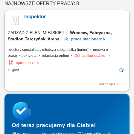
NAJNOWSZE OFERTY PRACY: 8
Inspektor
ZARZĄD ZIELENI MIEJSKIEJ
Wrocław, Fabryczna,
Stadion Tarczyński Arena
praca
stacjonarna
młodszy specjalista / młodsza specjalistka (junior)
umowa o
pracę
pełny etat
rekrutacja online
aplikuj szybko
aplikuj bez CV
19 godz.
pokaż opis
Udział w opracowywaniu perspektywicznych i okresowych planów
dotyczących przygotowania dokumentacji projektowo - kosztorysowych.
Udział w opracowywaniu perspektywicznych i okresowych planów
dotyczących realizacji zadań inwestycyjnych i remontowych dla terenów
zieleni miejskiej. Udział w...
Od teraz pracujemy dla Ciebie!
Włącz zgodę na udostępnianie swojego CV, a my polecimy je