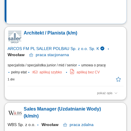
Architekt / Planista (k/m)
ARCOS FM PL SALLER POLBAU Sp. z o.o. Sp. K
Wrocław
praca
stacjonarna
specjalista / specjalistka junior / mid / senior
umowa o pracę
pełny etat
aplikuj szybko
aplikuj bez CV
1 dni
pokaż opis
Ciekawe projekty Tworzenie koncepcji i projektowanie nieruchomości
komercyjnych Sporządzanie koncepcji wynajmu dla potencjalnych
Sales Manager (Uzdatnianie Wody)
najemców Wizualizacja i rzuty 3D naszych nieruchomości Współpraca
przy uzyskiwaniu pozwoleń; Komunikacja z urzędami i zewnętrznymi
(k/m/n)
biurami architektonicznymi...
WBS Sp. z o.o.
Wrocław
praca
zdalna