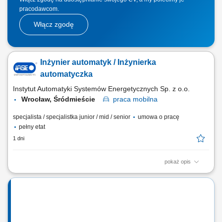
pracodawcom.
Włącz zgodę
Inżynier automatyk / Inżynierka
automatyczka
Instytut Automatyki Systemów Energetycznych Sp. z o.o.
Wrocław, Śródmieście
praca
mobilna
specjalista / specjalistka junior / mid / senior
umowa o pracę
pełny etat
1 dni
pokaż opis
Zakres obowiązków: Projektowanie systemów automatyki oraz dobór
aparatury AKPiA i rozwiązań technicznych. Przygotowywanie
dokumentacji projektowej, kosztorysów inwestorskich oraz przedmiarów
robót. Programowanie sterowników PLC oraz paneli operatorskich
(HMI). Tworzenie instrukcji obsługi...