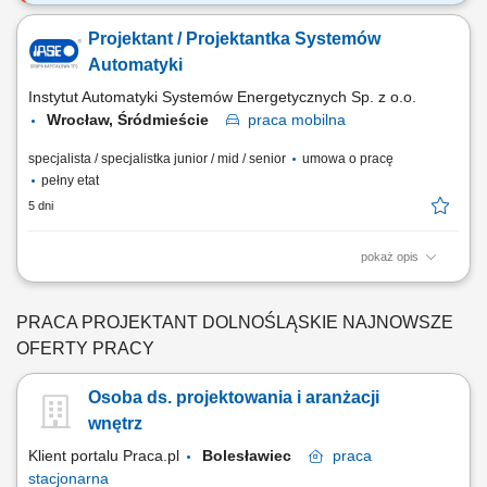
Podstawowe obowiązki na stanowisku: Bieżące monitorowanie stanu
drzew na cmentarzach komunalnych, gospodarka drzewostanem, stały
Projektant / Projektantka Systemów
nadzór, typowanie drzew do wycinki i pielęgnacji, Wykonywanie oraz
prowadzenie inwentaryzacji zieleni i gospodarki drzewostanem (w
Automatyki
bazach danych oraz podkładach...
Instytut Automatyki Systemów Energetycznych Sp. z o.o.
Wrocław, Śródmieście
praca
mobilna
specjalista / specjalistka junior / mid / senior
umowa o pracę
pełny etat
5 dni
pokaż opis
Kluczowe zadania: Kompleksowe opracowywanie projektów systemów
automatyki i sterowania. Dobór optymalnych urządzeń pomiarowych
oraz elementów wykonawczych. Tworzenie oprogramowania
PRACA PROJEKTANT DOLNOŚLĄSKIE NAJNOWSZE
sterującego dla sterowników przemysłowych i wizualizacji.
OFERTY PRACY
Przeprowadzanie testów oprogramowania i asysta przy...
Osoba ds. projektowania i aranżacji
wnętrz
Klient portalu Praca.pl
Bolesławiec
praca
stacjonarna