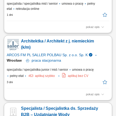
specjalista / specjalistka mid / senior
umowa o pracę
pełny
etat
rekrutacja online
1 dni
pokaż opis
Opis stanowiska pracy/zadania: Aktywne pozyskiwanie nowych klientów
i rozwijanie sieci partnerów. Utrzymywanie stałego kontaktu z obecnymi
Architektka / Architekt z j. niemieckim
klientami oraz zapewnianie im bieżącego wsparcia. Prowadzenie
negocjacji handlowych oraz przygotowywanie ofert dopasowanych do
(k/m)
potrzeb klientów i celów...
ARCOS FM PL SALLER POLBAU Sp. z o.o. Sp. K
Wrocław
praca
stacjonarna
specjalista / specjalistka junior / mid / senior
umowa o pracę
pełny etat
aplikuj szybko
aplikuj bez CV
3 dni
pokaż opis
Zakres obowiązków: Projektowanie koncepcji nieruchomości
komercyjnych. Tworzenie projektów wynajmu dla potencjalnych
Specjalista / Specjalistka ds. Sprzedaży
najemców. Przygotowanie wizualizacji i rzutów 3D. Wspomaganie
procesu uzyskiwania pozwoleń budowlanych. Kontakt z urzędami i
B2B – Uzdatnianie Wody