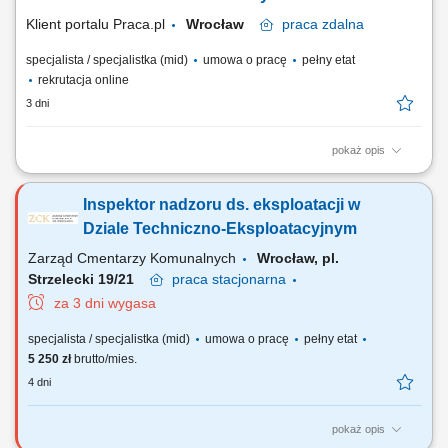
współpraca z biurami architektonicznymi....
Klient portalu Praca.pl
Wrocław
praca
zdalna
specjalista / specjalistka (mid)
umowa o pracę
pełny etat
rekrutacja online
3 dni
pokaż opis
aktywne pozyskiwanie nowych klientów B2B i rozwijanie sieci
partnerów handlowych, utrzymywanie kontaktu z obecnymi klientami
Inspektor nadzoru ds. eksploatacji w
oraz zapewnianie im wsparcia, prowadzenie negocjacji handlowych i
przygotowywanie ofert dopasowanych do potrzeb klientów, współpraca
Dziale Techniczno-Eksploatacyjnym
z działem serwisowym w zakresie...
Zarząd Cmentarzy Komunalnych
Wrocław, pl.
Strzelecki 19/21
praca
stacjonarna
za 3 dni wygasa
specjalista / specjalistka (mid)
umowa o pracę
pełny etat
5 250 zł
brutto/mies.
4 dni
pokaż opis