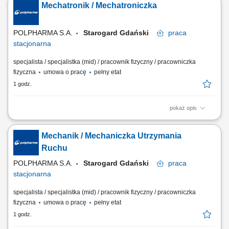
Mechatronik / Mechatroniczka
prac konserwacyjnych. Kalibracja urządzeń kontrolno-pomiarowych.
Serwis i konserwacja instalacji technicznych, w tym systemów HVAC,
sprężonego powietrza i...
POLPHARMA S.A.
Starogard Gdański
praca
stacjonarna
specjalista / specjalistka (mid) / pracownik fizyczny / pracowniczka
fizyczna
umowa o pracę
pełny etat
1 godz.
pokaż opis
Twój zakres obowiązków: Nadzór i kontrola nad pracą urządzeń i
instalacji pomocniczych w obszarze ZPFP. Zapewnienie ciągłej
Mechanik / Mechaniczka Utrzymania
sprawności technicznej maszyn, urządzeń i instalacji – usuwanie awarii,
usterek oraz nieprawidłowości pracy. Obsługa systemów IT: TrackWise,
Ruchu
Maximo, SAP...
POLPHARMA S.A.
Starogard Gdański
praca
stacjonarna
specjalista / specjalistka (mid) / pracownik fizyczny / pracowniczka
fizyczna
umowa o pracę
pełny etat
1 godz.