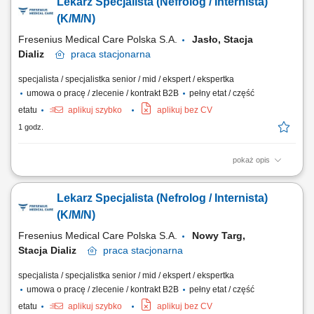
Lekarz Specjalista (Nefrolog / Internista)
schyłkową niewydolność nerek, aż po monitorowanie powikłań
narządowych; Nadzorowanie indywidualnych planów leczenia,
(K/M/N)
obejmujących: kwalifikację do dializ, dobór...
Fresenius Medical Care Polska S.A.
Jasło, Stacja
Dializ
praca
stacjonarna
specjalista / specjalistka senior / mid / ekspert / ekspertka
umowa o pracę / zlecenie / kontrakt B2B
pełny etat / część
etatu
aplikuj szybko
aplikuj bez CV
1 godz.
pokaż opis
Zakres obowiązków: Kompleksowa opieka nad pacjentami z chorobami
nerek w różnych stadiach zaawansowania. Nadzorowanie
Lekarz Specjalista (Nefrolog / Internista)
indywidualnych planów leczenia, kwalifikacja do dializ oraz dobór
metod leczenia. Prowadzenie diagnostyki, zlecanie i interpretacja
(K/M/N)
badań oraz wdrażanie farmakoterapii i...
Fresenius Medical Care Polska S.A.
Nowy Targ,
Stacja Dializ
praca
stacjonarna
specjalista / specjalistka senior / mid / ekspert / ekspertka
umowa o pracę / zlecenie / kontrakt B2B
pełny etat / część
etatu
aplikuj szybko
aplikuj bez CV