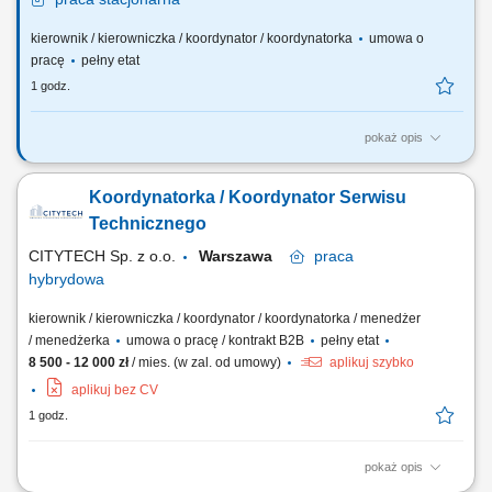
kierownik / kierowniczka / koordynator / koordynatorka
umowa o
pracę
pełny etat
1 godz.
pokaż opis
TWOJA ROLA Czy posiadasz umiejętności przywódcze, aby pracować i
komunikować się z zespołem? Czy posiadasz umiejętności
Koordynatorka / Koordynator Serwisu
zarządzania i planowania procesów przychodzących i wychodzących w
magazynie? Cóż, być może to właśnie Ciebie szukamy. CZYM
Technicznego
BĘDZIESZ SIĘ ZAJMOWAĆ?...
CITYTECH Sp. z o.o.
Warszawa
praca
hybrydowa
kierownik / kierowniczka / koordynator / koordynatorka / menedżer
/ menedżerka
umowa o pracę / kontrakt B2B
pełny etat
8 500 - 12 000 zł
/ mies. (w zal. od umowy)
aplikuj szybko
aplikuj bez CV
1 godz.
pokaż opis
Zakres obowiązków: nadzór nad realizacją zgłoszeń technicznych,