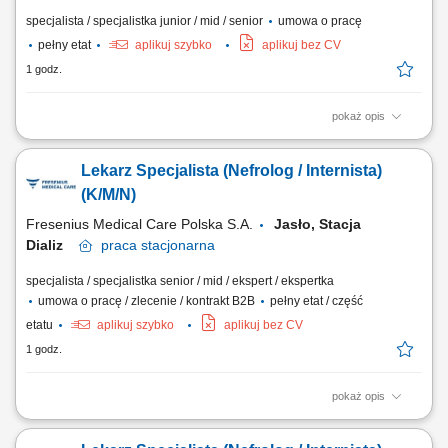
specjalista / specjalistka junior / mid / senior
umowa o pracę
pełny etat
aplikuj szybko
aplikuj bez CV
1 godz.
pokaż opis
Ciekawe projekty Tworzenie koncepcji i projektowanie nieruchomości
komercyjnych Sporządzanie koncepcji wynajmu dla potencjalnych
Lekarz Specjalista (Nefrolog / Internista)
najemców Wizualizacja i rzuty 3D naszych nieruchomości Współpraca
przy uzyskiwaniu pozwoleń; Komunikacja z urzędami i zewnętrznymi
(K/M/N)
biurami architektonicznymi...
Fresenius Medical Care Polska S.A.
Jasło, Stacja
Dializ
praca
stacjonarna
specjalista / specjalistka senior / mid / ekspert / ekspertka
umowa o pracę / zlecenie / kontrakt B2B
pełny etat / część
etatu
aplikuj szybko
aplikuj bez CV
1 godz.
pokaż opis
Opis stanowiska: Kompleksowa opieka nad pacjentami z chorobami
nerek - od wczesnych stadiów przewlekłej choroby nerek, przez