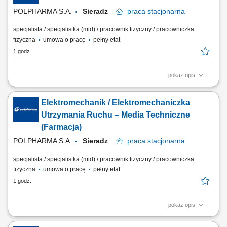
o porządek na stanowisku pracy.
POLPHARMA S.A.
Sieradz
praca
stacjonarna
specjalista / specjalistka (mid) / pracownik fizyczny / pracowniczka
fizyczna
umowa o pracę
pełny etat
1 godz.
pokaż opis
Twój zakres obowiązków: Zapewnienie ciągłej sprawności i
odpowiedniego stanu technicznego maszyn, urządzeń, instalacji i
Elektromechanik / Elektromechaniczka
systemów automatyki; Przeprowadzanie koniecznych napraw,
konserwacji, Przeprowadzanie przeglądów, regularnych kontroli
Utrzymania Ruchu – Media Techniczne
urządzeń i maszyn; Wykonywanie przydzielonych...
(Farmacja)
POLPHARMA S.A.
Sieradz
praca
stacjonarna
specjalista / specjalistka (mid) / pracownik fizyczny / pracowniczka
fizyczna
umowa o pracę
pełny etat
1 godz.
pokaż opis
Zakres obowiązków: Utrzymywanie maszyn, urządzeń i instalacji w
pełnej sprawności technicznej. Realizacja napraw, przeglądów oraz