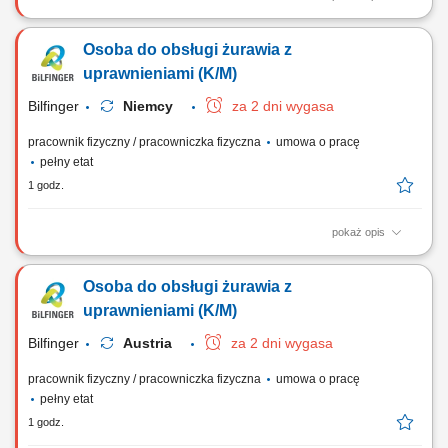
Opis stanowiska Przyjmowanie dostaw oraz przygotowywanie towarów
do wysyłki; Załadunek i rozładunek produktów przy wykorzystaniu
Osoba do obsługi żurawia z
dostępnych narzędzi magazynowych; Kompletacja zamówień i
przygotowywanie paczek dla klientów; Sortowanie oraz kontrola jakości
uprawnieniami (K/M)
produktów; Dbanie o...
Bilfinger
Niemcy
za 2 dni wygasa
pracownik fizyczny / pracowniczka fizyczna
umowa o pracę
pełny etat
1 godz.
pokaż opis
Zadania Płynna oraz profesjonalna obsługa żurawia dolnoobrotowego
IŻ na terenie inwestycji; Przemieszczanie ładunków i gabarytów
Osoba do obsługi żurawia z
zgodnie z otrzymanymi wytycznymi kierownictwa; Przeprowadzanie
codziennych kontroli stanu technicznego i zgłaszanie ewentualnych
uprawnieniami (K/M)
usterek osprzętu; Udział w...
Bilfinger
Austria
za 2 dni wygasa
pracownik fizyczny / pracowniczka fizyczna
umowa o pracę
pełny etat
1 godz.