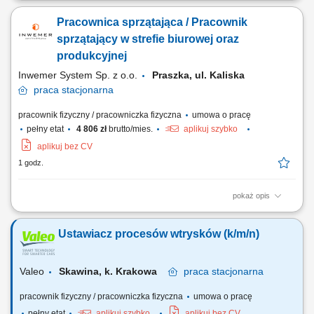
planowanie pracy i delegowanie zadań zespołom technicznym, kontrola
Pracownica sprzątająca / Pracownik
jakości i terminowości wykonywanych prac, organizacja przeglądów,
konserwacji i napraw, współpraca z podwykonawcami i dostawcami,
sprzątający w strefie biurowej oraz
przygotowywanie...
produkcyjnej
Inwemer System Sp. z o.o.
Praszka, ul. Kaliska
praca
stacjonarna
pracownik fizyczny / pracowniczka fizyczna
umowa o pracę
pełny etat
4 806 zł
brutto/mies.
aplikuj szybko
aplikuj bez CV
1 godz.
pokaż opis
Praca zmianowa, od pon. do pt. I zmiana Godziny pracy: od 6.00 do
14.00 II zmiana Godziny pracy: od 14.00 do 22.00 Zakres obowiązków:
Ustawiacz procesów wtrysków (k/m/n)
sprzątanie powierzchni produkcyjnych, biurowych, serwis toalet oraz
zapleczy socjalnych; inne prace porządkowe;
Valeo
Skawina, k. Krakowa
praca
stacjonarna
pracownik fizyczny / pracowniczka fizyczna
umowa o pracę
pełny etat
aplikuj szybko
aplikuj bez CV