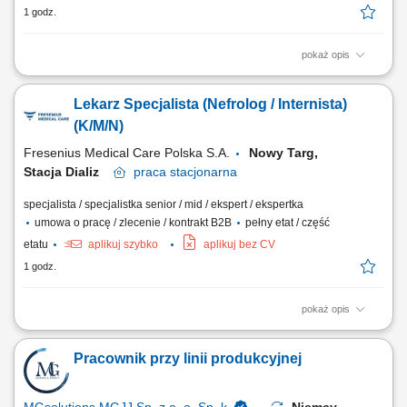
1 godz.
pokaż opis
Opis stanowiska: Kompleksowa opieka nad pacjentami z chorobami
nerek - od wczesnych stadiów przewlekłej choroby nerek, przez
Lekarz Specjalista (Nefrolog / Internista)
schyłkową niewydolność nerek, aż po monitorowanie powikłań
narządowych; Nadzorowanie indywidualnych planów leczenia,
(K/M/N)
obejmujących: kwalifikację do dializ, dobór...
Fresenius Medical Care Polska S.A.
Nowy Targ,
Stacja Dializ
praca
stacjonarna
specjalista / specjalistka senior / mid / ekspert / ekspertka
umowa o pracę / zlecenie / kontrakt B2B
pełny etat / część
etatu
aplikuj szybko
aplikuj bez CV
1 godz.
pokaż opis
Zadania: Diagnostyka, profilaktyka i leczenie pacjentów z
niewydolnością nerek oraz prowadzenie terapii nerkozastępczych.
Pracownik przy linii produkcyjnej
Przygotowywanie chorych do procedur transplantacyjnych i
koordynacja planów leczenia. Współpraca z interdyscyplinarnym
zespołem medycznym i wspieranie pacjentów w...