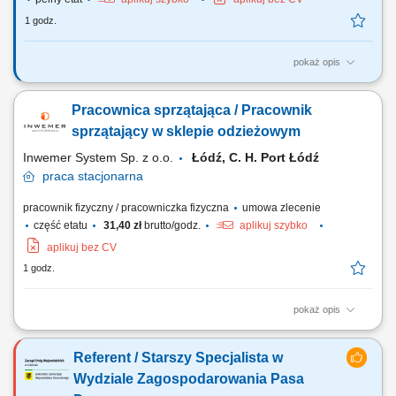
1 godz.
pokaż opis
Twój zakres obowiązków Uruchamianie procesu produkcji i
monitorowanie parametrów procesu; urządzeń do suszenia, przesyłu
Pracownica sprzątająca / Pracownik
granulatów, temperatur na formach, weryfikacja obiegów chłodzenia;
Przygotowanie urządzeń systemu podawania granulatu do planowanej
sprzątający w sklepie odzieżowym
produkcji: czyszczenie zasypników,...
Inwemer System Sp. z o.o.
Łódź, C. H. Port Łódź
praca
stacjonarna
pracownik fizyczny / pracowniczka fizyczna
umowa zlecenie
część etatu
31,40 zł
brutto/godz.
aplikuj szybko
aplikuj bez CV
1 godz.
pokaż opis
ok. 4 godziny dziennie​​, ok. 24 godziny tygodniowo, od pon. do sob.​
Zakres zlecenia: utrzymanie porządku i czystości w sklepie
Referent / Starszy Specjalista w
odzieżowym: odkurzanie, mycie podłogi, mycie drzwi wejściowych oraz
luster, serwis zaplecza socjalnego, wyrzucanie śmieci inne prace
Wydziale Zagospodarowania Pasa
porządkowe