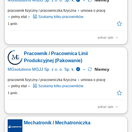
MGsolutions MGJJ Sp. z o. o. Sp. k.
Niemcy
pracownik fizyczny / pracowniczka fizyczna
umowa o pracę
pełny etat
Szukamy kilku pracowników
1 godz.
pokaż opis
Opis stanowiska: Proste i powtarzalne prace produkcyjne
niewymagające doświadczenia Pakowanie / układanie produkutów;
Pracownik / Pracownica Linii
Inne prace pomocniczne, np. podstawowa kontrola jakości;
Produkcyjnej (Pakowanie)
MGsolutions MGJJ Sp. z o. o. Sp. k.
Niemcy
pracownik fizyczny / pracowniczka fizyczna
umowa o pracę
pełny etat
Szukamy kilku pracowników
1 godz.
pokaż opis
Zakres obowiązków: Proste, powtarzalne prace przy linii produkcyjnej
niewymagające doświadczenia. Pakowanie oraz układanie produktów
Mechatronik / Mechatroniczka
zgodnie z wytycznymi. Wsparcie procesu produkcji poprzez prace
pomocnicze. Podstawowa kontrola jakości gotowych wyrobów. Dbanie