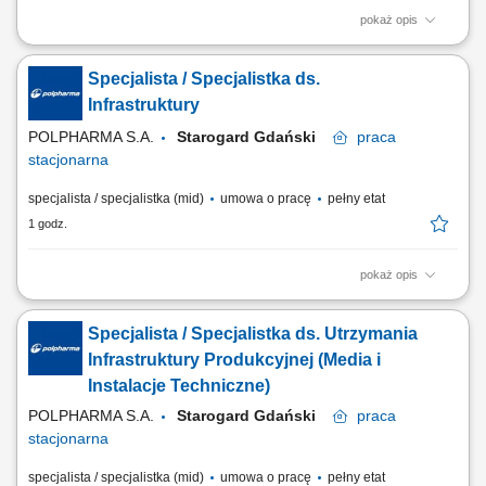
pokaż opis
Zakres obowiązków: Zapewnienie ciągłej sprawności technicznej
maszyn, urządzeń oraz infrastruktury produkcyjnej. Realizacja
Specjalista / Specjalistka ds.
bieżących napraw, przeglądów i prac konserwacyjnych. Monitorowanie
pracy instalacji automatyki, elektrycznych oraz systemów kontrolno-
Infrastruktury
pomiarowych. Wykonywanie...
POLPHARMA S.A.
Starogard Gdański
praca
stacjonarna
specjalista / specjalistka (mid)
umowa o pracę
pełny etat
1 godz.
pokaż opis
Twój zakres obowiązków: Nadzór i kontrola nad pracą urządzeń i
instalacji pomocniczych w obszarze produkcyjnym. Usuwanie na
Specjalista / Specjalistka ds. Utrzymania
bieżąco zaistniałych awarii i nieprawidłowości oraz wykonywanie
niezbędnych regulacji w nadzorowanych instalacjach i urządzeniach w
Infrastruktury Produkcyjnej (Media i
celu zapewnienia ciągłości...
Instalacje Techniczne)
POLPHARMA S.A.
Starogard Gdański
praca
stacjonarna
specjalista / specjalistka (mid)
umowa o pracę
pełny etat