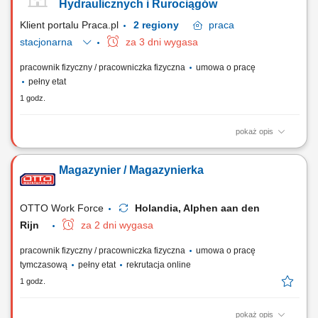
Hydraulicznych i Rurociągów
Klient portalu Praca.pl
2 regiony
praca
stacjonarna
za 3 dni wygasa
pracownik fizyczny / pracowniczka fizyczna
umowa o pracę
pełny etat
1 godz.
pokaż opis
Wykonywanie instalacji hydrauliki siłowej na podstawie rysunków
technicznych i schematów hydraulicznych; Montaż przemysłowych
Magazynier / Magazynierka
systemów rurowych; Terminowa realizacja procesów technologicznych
oraz wyznaczonych zadań produkcyjnych; Nadzór nad prawidłowym
stanem i eksploatacją przyrządów,...
OTTO Work Force
Holandia, Alphen aan den
Rijn
za 2 dni wygasa
pracownik fizyczny / pracowniczka fizyczna
umowa o pracę
tymczasową
pełny etat
rekrutacja online
1 godz.
pokaż opis