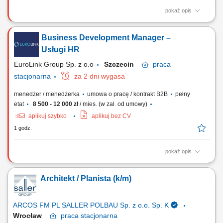
pokaż opis
Zadania Płynna oraz profesjonalna obsługa żurawia dolnoobrotowego
IŻ na terenie inwestycji; Przemieszczanie ładunków i gabarytów
Business Development Manager –
zgodnie z otrzymanymi wytycznymi kierownictwa; Przeprowadzanie
codziennych kontroli stanu technicznego i zgłaszanie ewentualnych
Usługi HR
usterek osprzętu; Udział w...
EuroLink Group Sp. z o.o
Szczecin
praca
stacjonarna
za 2 dni wygasa
menedżer / menedżerka
umowa o pracę / kontrakt B2B
pełny
etat
8 500 - 12 000 zł
/ mies. (w zal. od umowy)
aplikuj szybko
aplikuj bez CV
1 godz.
pokaż opis
Opis stanowiska Rozwijanie sprzedaży usług HR poprzez aktywne
pozyskiwanie klientów biznesowych. Nawiązywanie kontaktów z
Architekt / Planista (k/m)
firmami poszukującymi wsparcia w zakresie rekrutacji, outsourcingu
oraz pracowników tymczasowych. Identyfikowanie potrzeb klientów i
proponowanie dopasowanych...
ARCOS FM PL SALLER POLBAU Sp. z o.o. Sp. K
Wrocław
praca
stacjonarna