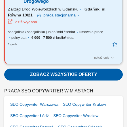
Drogowego
Zarząd Dróg Wojewódzkich w Gdańsku
Gdańsk, ul.
Równa 19/21
praca
stacjonarna
dziś wygasa
specjalista / specjalistka junior / mid / senior
umowa o pracę
pełny etat
6 000 - 7 500 zł
brutto/mies.
1 godz.
pokaż opis
Zakres wykonywanych zadań na stanowisku: Uzgadnianie projektów
miejscowych planów zagospodarowania przestrzennego oraz
projektów planów ogólnych. Uzgadnianie projektów decyzji o ustaleniu
ZOBACZ WSZYSTKIE OFERTY
lokalizacji inwestycji celu publicznego oraz projektów decyzji o
warunkach zabudowy w odniesieniu do...
PRACA SEO COPYWRITER W MIASTACH
SEO Copywriter Warszawa
SEO Copywriter Kraków
SEO Copywriter Łódź
SEO Copywriter Wrocław