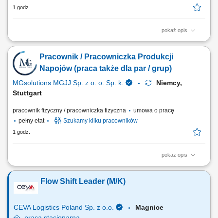
1 godz.
pokaż opis
Zakres obowiązków: Zapewnienie sprawnego funkcjonowania
infrastruktury technicznej oraz urządzeń wspierających procesy
Pracownik / Pracowniczka Produkcji
produkcyjne. Kontrola pracy instalacji pomocniczych, reagowanie na
usterki oraz wykonywanie bieżących napraw i regulacji. Współpraca
Napojów (praca także dla par / grup)
przy utrzymaniu wymaganych parametrów...
MGsolutions MGJJ Sp. z o. o. Sp. k.
Niemcy,
Stuttgart
pracownik fizyczny / pracowniczka fizyczna
umowa o pracę
pełny etat
Szukamy kilku pracowników
1 godz.
pokaż opis
Twoje zadania: Obsługa prostych procesów produkcyjnych przy taśmie;
Pakowanie gotowych produktów oraz przygotowywanie ich do wysyłki;
Flow Shift Leader (M/K)
Naklejanie etykiet i kontrola poprawności oznaczeń; Kontrola jakości
wyrobów; Wsparcie prac pomocniczych na hali produkcyjnej;
CEVA Logistics Poland Sp. z o.o.
Magnice
praca
stacjonarna