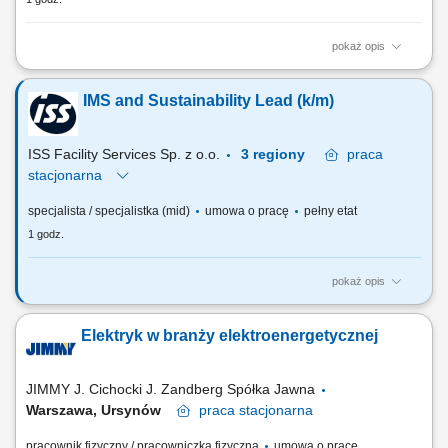
pokaż opis
Teren pracy: 2-3 powiaty Zakres Obowiązków: Wizyty u Rolników i
budowanie zaufania; Ekspertyza: ocena upraw/zwierząt i rekomendacja
IMS and Sustainability Lead​ (k/m)​
najlepszych rozwiązań; Codzienne wsparcie techniczne dla Klientów;
Realizacja planów sprzedażowych;
ISS Facility Services Sp. z o.o.
3 regiony
praca
stacjonarna
specjalista / specjalistka (mid)
umowa o pracę
pełny etat
1 godz.
pokaż opis
Zakres obowiązków: Nadzór nad dokumentacją systemową i
jakościową oraz zapewnienie jej zgodności ze standardami Grupy ISS.
Elektryk w branży elektroenergetycznej
Przygotowywanie organizacji do audytów certyfikujących, audytów
klientów oraz kontroli jednostek zewnętrznych. Analiza niezgodności
oraz koordynowanie działań...
JIMMY J. Cichocki J. Zandberg Spółka Jawna
Warszawa, Ursynów
praca
stacjonarna
pracownik fizyczny / pracowniczka fizyczna
umowa o pracę