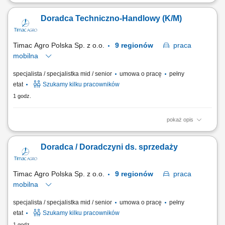
Zakres obowiązków: Zarządzanie bazą obecnych dostawców oraz
pozyskiwanie nowych partnerów biznesowych; Procesowanie zapytań
Doradca Techniczno-Handlowy (K/M)
ofertowych oraz szczegółowa analiza i porównywanie ofert;
Prowadzenie negocjacji handlowych z dostawcami polskimi i
zagranicznymi; Nadzór nad terminowością dostaw,...
Timac Agro Polska Sp. z o.o.
9 regionów
praca
mobilna
specjalista / specjalistka mid / senior
umowa o pracę
pełny
etat
Szukamy kilku pracowników
1 godz.
pokaż opis
Teren pracy: 2-3 powiaty Twój zakres obowiązków: Odwiedzasz
gospodarstwa rolne i budujesz partnerskie relacje z rolnikami,
Doradca / Doradczyni ds. sprzedaży
Analizujesz kondycję upraw i dobrostan zwierząt, aby proponować
skuteczne rozwiązania, Udzielasz wsparcia technicznego i doradztwa w
codziennych wyzwaniach, Realizujesz...
Timac Agro Polska Sp. z o.o.
9 regionów
praca
mobilna
specjalista / specjalistka mid / senior
umowa o pracę
pełny
etat
Szukamy kilku pracowników
1 godz.