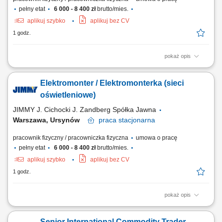
pełny etat
6 000 - 8 400 zł
brutto/mies.
aplikuj szybko
aplikuj bez CV
1 godz.
pokaż opis
Opis stanowiska: Praca przy budowie i konserwacji sieci oświetlenia
ulicznego i linii energetycznych na terenie Warszawy i przylegających
Elektromonter / Elektromonterka (sieci
powiatów – bez delegacji.
oświetleniowe)
JIMMY J. Cichocki J. Zandberg Spółka Jawna
Warszawa, Ursynów
praca
stacjonarna
pracownik fizyczny / pracowniczka fizyczna
umowa o pracę
pełny etat
6 000 - 8 400 zł
brutto/mies.
aplikuj szybko
aplikuj bez CV
1 godz.
pokaż opis
Zadania: Budowa oraz konserwacja sieci oświetlenia ulicznego. Prace
przy liniach energetycznych na terenie Warszawy i okolicznych
Senior International Commodity Trader