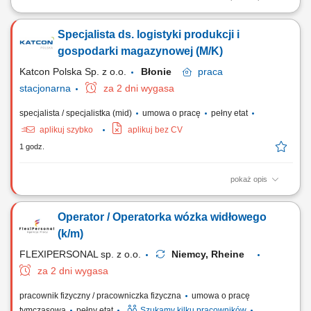
Opis stanowiska rozwój aplikacji backendowych w technologii C++,
projektowanie i implementacja rozwiązań wspierających logikę
Specjalista ds. logistyki produkcji i
biznesową systemu, współpraca z zespołami projektowymi pracującymi
w metodyce Scrum, przygotowywanie testów jednostkowych oraz
gospodarki magazynowej (M/K)
dokumentacji technicznej, udział w...
Katcon Polska Sp. z o.o.
Błonie
praca
stacjonarna
za 2 dni wygasa
specjalista / specjalistka (mid)
umowa o pracę
pełny etat
aplikuj szybko
aplikuj bez CV
1 godz.
pokaż opis
Opis stanowiska Zapewnianie płynności procesów produkcyjnych
poprzez optymalne utrzymanie stanów magazynowych; Prognozowanie
Operator / Operatorka wózka widłowego
zapotrzebowania na materiały i minimalizowanie ryzyka niedoborów na
stocku; Dbanie o spójność i poprawność bazy danych materiałowych w
(k/m)
oprogramowaniu operacyjnym...
FLEXIPERSONAL sp. z o.o.
Niemcy, Rheine
za 2 dni wygasa
pracownik fizyczny / pracowniczka fizyczna
umowa o pracę
tymczasową
pełny etat
Szukamy kilku pracowników