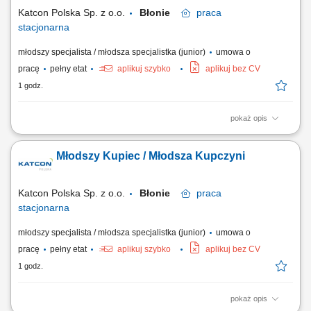
Sporządzanie deklaracji podatkowych...
Katcon Polska Sp. z o.o.
Błonie
praca
stacjonarna
młodszy specjalista / młodsza specjalistka (junior)
umowa o
pracę
pełny etat
aplikuj szybko
aplikuj bez CV
1 godz.
pokaż opis
Zadania: Współpraca z aktualnymi dostawcami, wyszukiwanie i selekcja
nowych dostawców, wysyłanie zapytań ofertowych, analiza i
Młodszy Kupiec / Młodsza Kupczyni
porównanie otrzymanych ofert. Prowadzenie negocjacji warunków
zakupu z dostawcami krajowymi i zagranicznymi. Monitorowanie
przebiegu procesu zakupu dla...
Katcon Polska Sp. z o.o.
Błonie
praca
stacjonarna
młodszy specjalista / młodsza specjalistka (junior)
umowa o
pracę
pełny etat
aplikuj szybko
aplikuj bez CV
1 godz.
pokaż opis