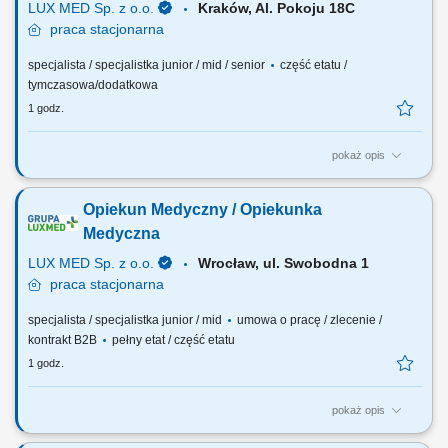
LUX MED Sp. z o.o.
Kraków, Al. Pokoju 18C
praca
stacjonarna
specjalista / specjalistka junior / mid / senior
część etatu /
tymczasowa/dodatkowa
1 godz.
pokaż opis
Nasze oczekiwania wobec Ciebie: wykształcenie wyższe kierunkowe –
tytuł magistra fizjoterapii; minimum roczne doświadczenie zawodowe w
Opiekun Medyczny / Opiekunka
pracy na stanowisku fizjoterapeuty; praktyczna znajomość diagnostyki
funkcjonalnej oraz prowadzenia indywidualnej terapii pacjenta, w tym
Medyczna
terapii manualnej i...
LUX MED Sp. z o.o.
Wrocław, ul. Swobodna 1
praca
stacjonarna
specjalista / specjalistka junior / mid
umowa o pracę / zlecenie /
kontrakt B2B
pełny etat / część etatu
1 godz.
pokaż opis
Nasze oczekiwania wobec Ciebie: wykształcenie min. średnie;