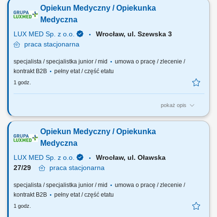
ukończona policealna szkoła medyczna oraz uzyskany dyplom
Opiekun Medyczny / Opiekunka
opiekuna medycznego - do współpracy zapraszamy osoby, które
ukończyły szkołę i uzyskały dyplom po 1 września 2021 roku lub
Medyczna
wcześniej, ale dodatkowo odbyły kurs...
LUX MED Sp. z o.o.
Wrocław, ul. Szewska 3
praca
stacjonarna
specjalista / specjalistka junior / mid
umowa o pracę / zlecenie /
kontrakt B2B
pełny etat / część etatu
1 godz.
pokaż opis
Nasze oczekiwania wobec Ciebie: wykształcenie min. średnie;
ukończona policealna szkoła medyczna oraz uzyskany dyplom
Opiekun Medyczny / Opiekunka
opiekuna medycznego - do współpracy zapraszamy osoby, które
ukończyły szkołę i uzyskały dyplom po 1 września 2021 roku lub
Medyczna
wcześniej, ale dodatkowo odbyły kurs...
LUX MED Sp. z o.o.
Wrocław, ul. Oławska
27/29
praca
stacjonarna
specjalista / specjalistka junior / mid
umowa o pracę / zlecenie /
kontrakt B2B
pełny etat / część etatu
1 godz.