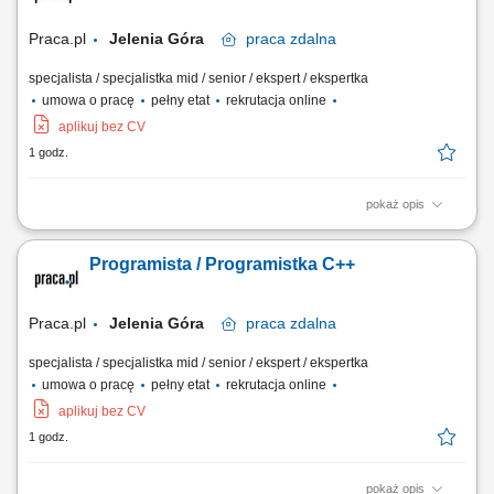
Praca.pl
Jelenia Góra
praca
zdalna
specjalista / specjalistka mid / senior / ekspert / ekspertka
umowa o pracę
pełny etat
rekrutacja online
aplikuj bez CV
1 godz.
pokaż opis
Opis stanowiska rozwijanie specjalistycznego oprogramowania w
środowisku .NET, implementacja nowych modułów oraz usług opartych
Programista / Programistka C++
na architekturze Microservices, projektowanie rozwiązań zgodnych z
wymaganiami biznesowymi i technicznymi, współpraca z Product
Managerami oraz ekspertami...
Praca.pl
Jelenia Góra
praca
zdalna
specjalista / specjalistka mid / senior / ekspert / ekspertka
umowa o pracę
pełny etat
rekrutacja online
aplikuj bez CV
1 godz.
pokaż opis