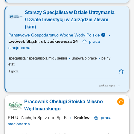
ZADANIA: kontrola stanów magazynowych, nadzór i codzienna
inwentaryzacja stanów magazynowych „stocku” Nadzór i prawidłowe
Starszy Specjalista w Dziale Utrzymania
archiwizowanie stworzonej dokumentacji magazynowej; Raportowanie
i informowanie o niezgodności;
/ Dziale Inwestycji w Zarządzie Zlewni
(k/m)
Państwowe Gospodarstwo Wodne Wody Polskie
Lwówek Śląski, ul. Jaśkiewicza 24
praca
stacjonarna
specjalista / specjalistka mid / senior
umowa o pracę
pełny
etat
1 godz.
pokaż opis
OSOBA NA TYM STANOWISKU BĘDZIE ODPOWIEDZIALNA ZA:
przygotowywanie i realizację projektów inwestycyjnych,
Pracownik Obsługi Stoiska Mięsno-
opracowywanie planów i harmonogramów realizacji projektów,
przygotowywanie zamówień publicznych związanych z projektami,
Wędliniarskiego
prowadzenie kontraktów i nadzór nad realizacją projektów,...
P.H.U. Zachęta Sp. z o.o. Sp. K.
Kraków
praca
stacjonarna