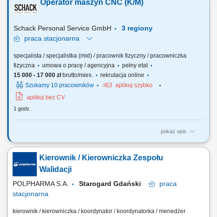
Operator maszyn CNC (K/M)
sprzedażowych. Dbanie o estetyczny wygląd i właściwą ekspozycję
towarów w punkcie sprzedaży. Obsługa kasy fiskalnej oraz terminala
płatniczego. Przyjmowanie i właściwe...
Schack Personal Service GmbH
3 regiony
praca
stacjonarna
specjalista / specjalistka (mid) / pracownik fizyczny / pracowniczka
fizyczna
umowa o pracę / agencyjna
pełny etat
15 000 - 17 000 zł
brutto/mies.
rekrutacja online
Szukamy 10 pracowników
aplikuj szybko
aplikuj bez CV
1 godz.
pokaż opis
Opis stanowiska: Samodzielna obsługa i nadzór nad pracą maszyn
CNC (tokarek i frezarek). Ustawianie parametrów obróbki i
Kierownik / Kierowniczka Zespołu
monitorowanie procesu produkcji. Kontrola jakości wykonanych
elementów zgodnie z rysunkiem technicznym i normami. Wykonywanie
Walidacji
bieżących korekt i drobnych prac...
POLPHARMA S.A.
Starogard Gdański
praca
stacjonarna
kierownik / kierowniczka / koordynator / koordynatorka / menedżer