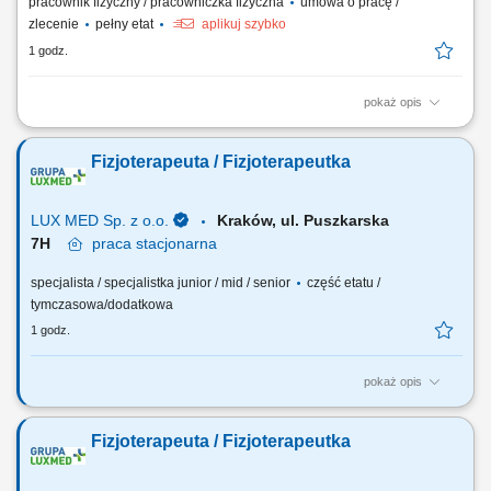
pracownik fizyczny / pracowniczka fizyczna
umowa o pracę /
zlecenie
pełny etat
aplikuj szybko
1 godz.
pokaż opis
Polska Sieć Handlowa Lewiatan (sklepy Zachęta oraz Koral) poszukuje
uśmiechniętych, zaangażowanych i odpowiedzialnych osób do
Fizjoterapeuta / Fizjoterapeutka
naszego zespołu. Jeśli lubisz kontakt z ludźmi, zależy Ci na stabilnej
pracy i chcesz współtworzyć przyjazną atmosferę w tradycyjnym,
polskim sklepie –...
LUX MED Sp. z o.o.
Kraków, ul. Puszkarska
7H
praca
stacjonarna
specjalista / specjalistka junior / mid / senior
część etatu /
tymczasowa/dodatkowa
1 godz.
pokaż opis
Nasze oczekiwania wobec Ciebie: wykształcenie wyższe kierunkowe –
tytuł magistra fizjoterapii; minimum roczne doświadczenie zawodowe w
Fizjoterapeuta / Fizjoterapeutka
pracy na stanowisku fizjoterapeuty; praktyczna znajomość diagnostyki
funkcjonalnej oraz prowadzenia indywidualnej terapii pacjenta, w tym
terapii manualnej i...