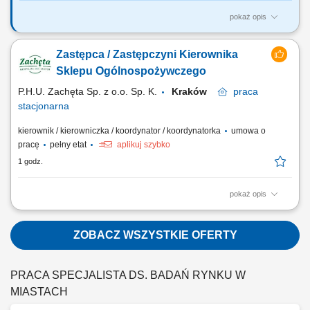
pokaż opis
Nasze oczekiwania wobec Ciebie: wykształcenie min. średnie;
ukończona policealna szkoła medyczna oraz uzyskany dyplom
Zastępca / Zastępczyni Kierownika
opiekuna medycznego - do współpracy zapraszamy osoby, które
ukończyły szkołę i uzyskały dyplom po 1 września 2021 roku lub
Sklepu Ogólnospożywczego
wcześniej, ale dodatkowo odbyły kurs...
P.H.U. Zachęta Sp. z o.o. Sp. K.
Kraków
praca
stacjonarna
kierownik / kierowniczka / koordynator / koordynatorka
umowa o
pracę
pełny etat
aplikuj szybko
1 godz.
pokaż opis
Polska Sieć Handlowa Lewiatan (sklepy Zachęta oraz Koral) poszukuje
uśmiechniętych, zaangażowanych i odpowiedzialnych osób do
naszego zespołu. Jeśli lubisz kontakt z ludźmi, zależy Ci na stabilnej
ZOBACZ WSZYSTKIE OFERTY
pracy i chcesz współtworzyć przyjazną atmosferę w tradycyjnym,
polskim sklepie –...
PRACA SPECJALISTA DS. BADAŃ RYNKU W
MIASTACH