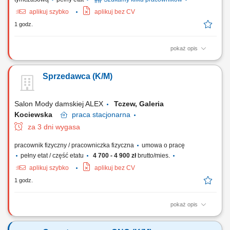
aplikuj szybko
aplikuj bez CV
1 godz.
pokaż opis
Opis stanowiska Przemieszczanie komponentów oraz wyrobów
gotowych w przestrzeni magazynu wysokiego składowania;
Sprzedawca (K/M)
Prowadzenie prac przeładunkowych przy dostawach i wysyłkach
towarowych; Skanowanie, weryfikacja i przygotowywanie pakietów
wysyłkowych zgodnie ze specyfikacją; Optymalne...
Salon Mody damskiej ALEX
Tczew, Galeria
Kociewska
praca
stacjonarna
za 3 dni wygasa
pracownik fizyczny / pracowniczka fizyczna
umowa o pracę
pełny etat / część etatu
4 700 - 4 900 zł
brutto/mies.
aplikuj szybko
aplikuj bez CV
1 godz.
pokaż opis
Aktywna obsługa klienta i profesjonalne doradztwo w wyborze
produktów. Realizacja indywidualnych i zespołowych celów