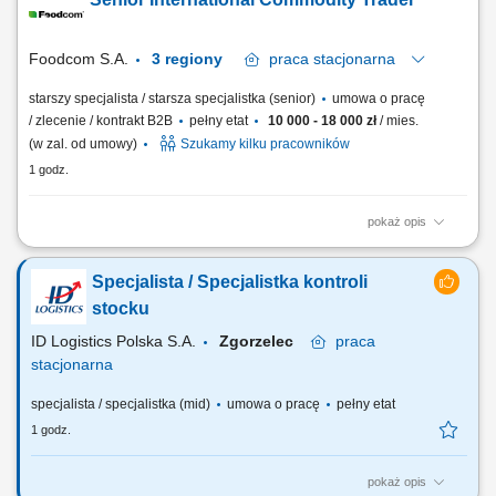
powiatów. Bieżące usuwanie awarii i przeglądy infrastruktury
oświetleniowej. Realizacja prac w stałym regionie, bez konieczności
wyjazdów w delegacje.
Foodcom S.A.
3 regiony
praca
stacjonarna
starszy specjalista / starsza specjalistka (senior)
umowa o pracę
/ zlecenie / kontrakt B2B
pełny etat
10 000 - 18 000 zł
/ mies.
(w zal. od umowy)
Szukamy kilku pracowników
1 godz.
pokaż opis
Obowiązki: Nawiązywanie relacji biznesowych z Klientami B2B na
podległych rynkach; Sprzedaż i kupno produktów
Specjalista / Specjalistka kontroli
paszowych/spożywczych/chemii przemysłowej/FMCG Klientom
specjalizującym się w branży produkcyjnej; Samodzielne prowadzenie
stocku
negocjacji biznesowych; Nadzorowanie procesu sprzedaży...
ID Logistics Polska S.A.
Zgorzelec
praca
stacjonarna
specjalista / specjalistka (mid)
umowa o pracę
pełny etat
1 godz.
pokaż opis