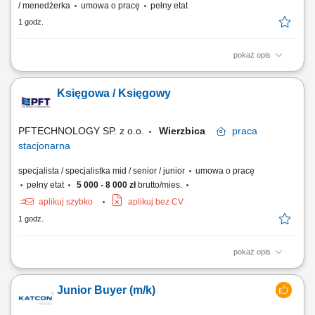
/ menedżerka
umowa o pracę
pełny etat
1 godz.
pokaż opis
Zakres obowiązków: Koordynowanie i realizacja projektów
walidacyjnych zgodnie z wymaganiami GMP. Współpraca z partnerami
Księgowa / Księgowy
zewnętrznymi przy opracowywaniu i wdrażaniu rozwiązań
walidacyjnych zgodnych z obowiązującymi przepisami i wytycznymi.
Udział w audytach wewnętrznych, zewnętrznych...
PFTECHNOLOGY SP. z o.o.
Wierzbica
praca
stacjonarna
specjalista / specjalistka mid / senior / junior
umowa o pracę
pełny etat
5 000 - 8 000 zł
brutto/mies.
aplikuj szybko
aplikuj bez CV
1 godz.
pokaż opis
Zakres obowiązków: Prowadzenie pełnej księgowości zgodnie z
obowiązującymi przepisami. Dekretowanie i księgowanie dokumentów,
Junior Buyer (m/k)
w tym faktur, wyciągów bankowych oraz dokumentów magazynowych.
Weryfikacja dokumentów pod względem formalnym i rachunkowym.