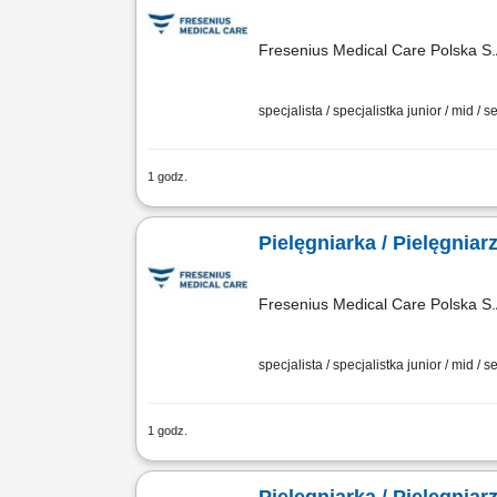
Fresenius Medical Care Polska S.
specjalista / specjalistka junior / mid / s
1 godz.
Opis stanowiska: Prowadzenie i archiw
zabiegowego, weryfikacja aparatury me
Pielęgniarka / Pielęgniar
Fresenius Medical Care Polska S.
specjalista / specjalistka junior / mid / s
1 godz.
Opis stanowiska: prowadzenie zabiegów
Oczekujemy: aktualnego prawa wykonywa