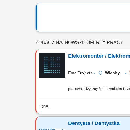
ZOBACZ NAJNOWSZE OFERTY PRACY
Elektromonter / Elektro
Emc Projects
Włochy
pracownik fizyczny / pracowniczka fiz
1 godz.
Zakres obowiązków: Realizacja prac m
zgodnie z obowiązującymi standardami
Dentysta / Dentystka