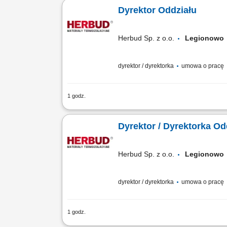
technicznego w powierzonym obszarze 
Dyrektor Oddziału
Herbud Sp. z o.o.
Legionow
dyrektor / dyrektorka
umowa o pracę
1 godz.
Twój zakres obowiązków: organizacja p
niż w dziale handlowym i logistycznym
Dyrektor / Dyrektorka Od
Herbud Sp. z o.o.
Legionow
dyrektor / dyrektorka
umowa o pracę
1 godz.
Opis stanowiska Nadzór nad prawidłow