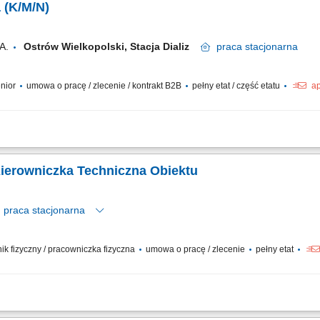
a (K/M/N)
A.
Ostrów Wielkopolski, Stacja Dializ
praca
stacjonarna
enior
umowa o pracę / zlecenie / kontrakt B2B
pełny etat / część etatu
ap
iegowego, aparatury oraz dializatorów. Kwalifikacja pacjenta do zabiegu poprze
jentów do dializy za pomocą cewników lub przetok zgodnie ze zleceniem. Bieżąc
czny / Kierowniczka Techniczna Obiektu
praca
stacjonarna
wnik fizyczny / pracowniczka fizyczna
umowa o pracę / zlecenie
pełny etat
sów operacyjnych w Spółce w zakresie utrzymania jakości obsługi, zgodności reali