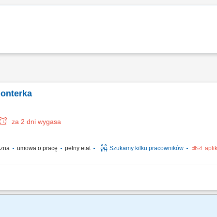
monterka
za 2 dni wygasa
yczna
umowa o pracę
pełny etat
Szukamy kilku pracowników
apli
ontażowych oraz serwisowych przy instalacjach elektrycznych na projektach prz
 i wymaganiami technicznymi. Współpraca z zespołem oraz dbałość o bezpieczeńs