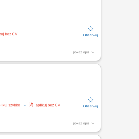
kuj bez CV
pokaż opis
 hemodializowanymi; Prowadzenie bieżącej
likuj szybko
aplikuj bez CV
pokaż opis
go, przygotowanie maszyny do dializy oraz
y, ocena dostępu...