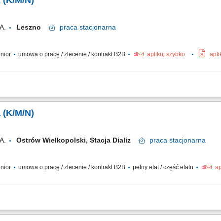
z (K/M/N)
A.
Leszno
praca
stacjonarna
enior
umowa o pracę / zlecenie / kontrakt B2B
aplikuj szybko
apli
alizy u pacjentów stacji dializ; Kompleksowa opieka pielęgniarska nad osobami
;
a (K/M/N)
A.
Ostrów Wielkopolski, Stacja Dializ
praca
stacjonarna
enior
umowa o pracę / zlecenie / kontrakt B2B
pełny etat / część etatu
ap
iegu dializy i procesów pielęgnacyjnych; Przygotowanie stanowiska dializacyjne
dializy zgodnie z obowiązującym protokołem (kontrola wagi, CTK, tętna, temperatur