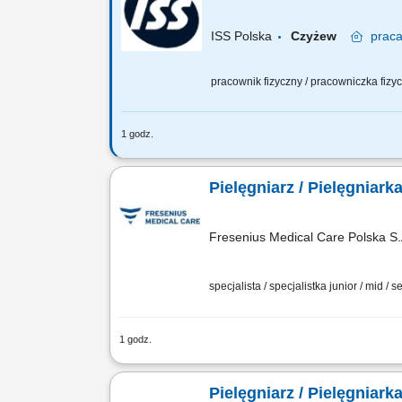
ISS Polska
Czyżew
prac
pracownik fizyczny / pracowniczka fiz
1 godz.
Godziny pracy: 6:00 - 14:00 lub 14:00 
pojemników) Powierzchni biurowej (dban
Pielęgniarz / Pielęgniark
Fresenius Medical Care Polska S.
specjalista / specjalistka junior / mid / s
1 godz.
Opis stanowiska: Dokumentowanie przeb
dializatora; Przygotowanie pacjenta do 
Pielęgniarz / Pielęgniark