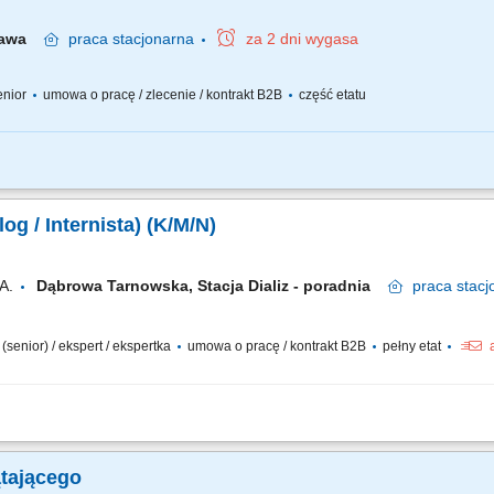
zawa
praca
stacjonarna
za 2 dni wygasa
senior
umowa o pracę / zlecenie / kontrakt B2B
część etatu
ztałcenie kierunkowe - ukończenie studiów na kierunku lekarsko dentystyczny
ii: stomatologia zachowawcza, protetyka, endodoncja (także pod mikroskopem), chir
og / Internista) (K/M/N)
A.
Dąbrowa Tarnowska, Stacja Dializ - poradnia
praca
stacj
 (senior) / ekspert / ekspertka
umowa o pracę / kontrakt B2B
pełny etat
ad pacjentami z chorobami nerek - od wczesnych stadiów przewlekłej choroby ne
; Nadzorowanie indywidualnych planów leczenia, obejmujących: kwalifikację do di
tającego