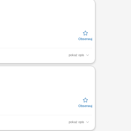
racy,...
pokaż opis
waniem rynku organizacja pracy i nadzór nad
i...
pokaż opis
cznego. Wspieranie podległych handlowców