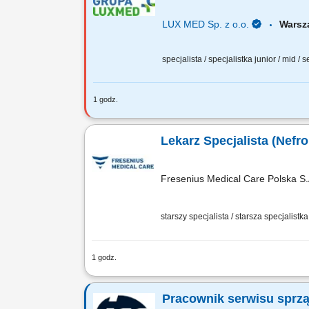
LUX MED Sp. z o.o.
Wars
specjalista / specjalistka junior / mid / 
1 godz.
Nasze oczekiwania wobec Ciebie: wyks
zakresie wybranej dziedziny stomatolog
Lekarz Specjalista (Nefrol
Fresenius Medical Care Polska S.
starszy specjalista / starsza specjalistka
1 godz.
Opis stanowiska: Kompleksowa opieka n
po monitorowanie powikłań narządowych
Pracownik serwisu sprzą