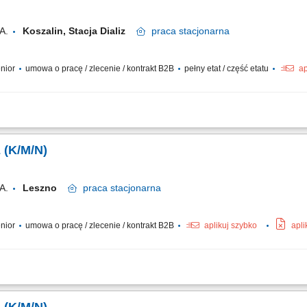
A.
Koszalin, Stacja Dializ
praca
stacjonarna
enior
umowa o pracę / zlecenie / kontrakt B2B
pełny etat / część etatu
ap
izacja dokumentacji medycznej oraz kart przebiegu zabiegu i opieki pielęgniarsk
dycznej oraz przygotowywanie dializatorów Kwalifikacja pacjenta do procedury po
z (K/M/N)
A.
Leszno
praca
stacjonarna
enior
umowa o pracę / zlecenie / kontrakt B2B
aplikuj szybko
apli
 hemodializy, opieka pielęgniarska nad pacjentami hemodializowanymi, prowadzeni
nia zawodu pielęgniarka/ pielęgniarz, zaangażowania i chęci rozwoju.​