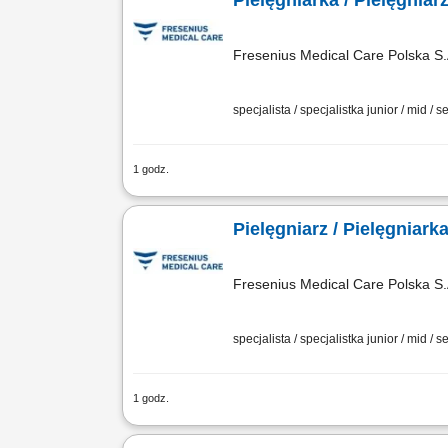
Pielęgniarka / Pielęgniar
Fresenius Medical Care Polska S.
specjalista / specjalistka junior / mid / s
1 godz.
Zadania: Prowadzenie zabiegów hemodi
elektronicznej dokumentacji medycznej
Pielęgniarz / Pielęgniark
Fresenius Medical Care Polska S.
specjalista / specjalistka junior / mid / s
1 godz.
Opis stanowiska: Dokumentowanie przeb
dializatora; Przygotowanie pacjenta do 