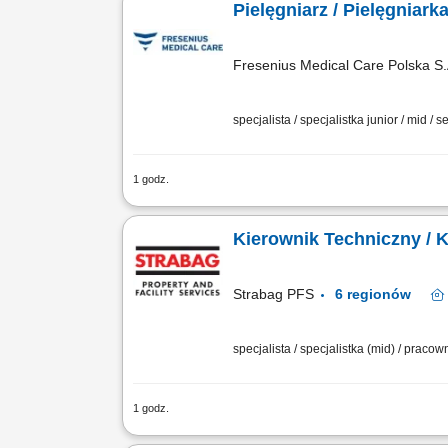
Pielęgniarz / Pielęgniark
Fresenius Medical Care Polska S.
specjalista / specjalistka junior / mid / s
1 godz.
Zadania: Przygotowanie stanowiska zab
dostępu naczyniowego. Podłączanie pac
Kierownik Techni
Strabag PFS
6 regionów
specjalista / specjalistka (mid) / praco
1 godz.
Zadania: nadzór nad przebiegiem proce