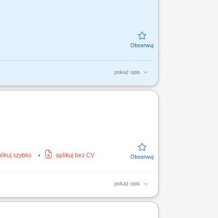
pokaż opis
ycie i czyszczenie: podłóg, maszyn,
 o tereny...
likuj szybko
aplikuj bez CV
pokaż opis
go, przygotowanie maszyny do dializy oraz
y, ocena dostępu...