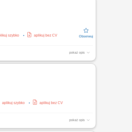
likuj szybko
aplikuj bez CV
pokaż opis
z pomiar parametrów życiowych i ocenę
y nadzór nad stanem...
aplikuj szybko
aplikuj bez CV
pokaż opis
zacji usługi z umową, wsparcia operacyjnego i