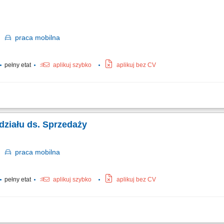
( branża Facility Management) zarządzanie zespołem pracowników – planowanie p
o
praca
mobilna
pełny etat
aplikuj szybko
aplikuj bez CV
racy zespołu handlowców, nadzór nad realizacją celów handlowych oraz monitoro
 zarządzanie polityką handlową oddziału handlowego aktywny udział w rozwoju mark
działu ds. Sprzedaży
o
praca
mobilna
pełny etat
aplikuj szybko
aplikuj bez CV
ym funkcjonowaniem działu handlowego oraz powiązanego z nim obszaru logisty