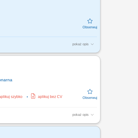
pokaż opis
m, doceniamy doświadczenie zawodowe w
urgia, implantologia,...
onarna
aplikuj szybko
aplikuj bez CV
pokaż opis
rek, przez schyłkową niewydolność nerek, aż
aliz, dobór...