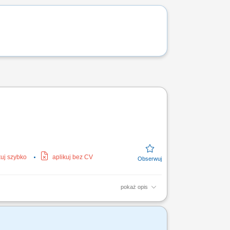
kuj szybko
aplikuj bez CV
pokaż opis
emysłowych w Europie. Wykonywanie prac
two podczas realizacji zadań.