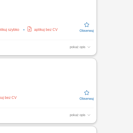
likuj szybko
aplikuj bez CV
pokaż opis
iej Kompleksowe uzbrajanie stanowiska
przez pomiar parametrów...
kuj bez CV
pokaż opis
e elektronicznej dokumentacji medycznej​​​.