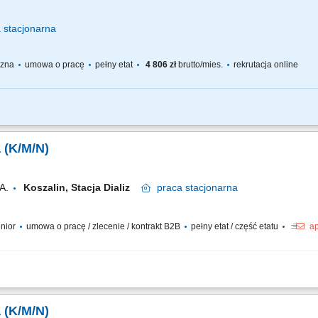
a
stacjonarna
yczna
umowa o pracę
pełny etat
4 806 zł
brutto/mies.
rekrutacja online
- 22:00 Zakres obowiązków: Utrzymanie czystości w obszarze: Hali produkcyjnej (m
ie o części wspólne, sprzątanie pomieszczeń biurowych, sprzątanie toalet) Dbanie
a (K/M/N)
A.
Koszalin, Stacja Dializ
praca
stacjonarna
enior
umowa o pracę / zlecenie / kontrakt B2B
pełny etat / część etatu
ap
iegu dializy i procesów pielęgnacyjnych; Przygotowanie stanowiska dializacyjne
dializy zgodnie z obowiązującym protokołem (kontrola wagi, CTK, tętna, temperatur
a (K/M/N)