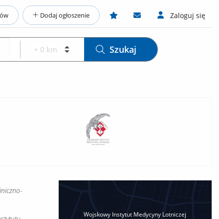
ców
Dodaj ogłoszenie
Zaloguj się
Szukaj
iniczno-
Wojskowy Instytut Medycyny Lotniczej
tytutu,