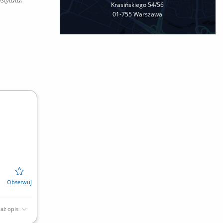
Krasińskiego 54/56
01-755 Warszawa
aż opis