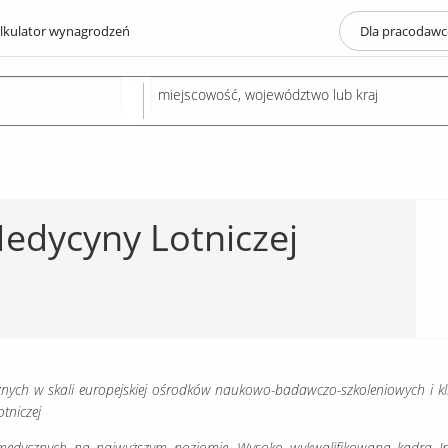
lkulator wynagrodzeń
Dla pracodaw
edycyny Lotniczej
cznych w skali europejskiej ośrodków naukowo-badawczo-szkoleniowych i kl
tniczej
medycznych na najwyższym poziomie. Wysoko wykwalifikowana kadra Ins