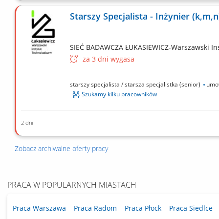
Zakres obowiązków prowadzenie oraz udział w projekt
tematyki egzaminacyjnej; przygotowywanie dokumentacj
Starszy Specjalista - Inżynier (k,m,n
koordynacja pracy egzaminatorów; organizowanie...
SIEĆ BADAWCZA ŁUKASIEWICZ-Warszawski Ins
za 3 dni wygasa
starszy specjalista / starsza specjalistka (senior)
umow
Szukamy kilku pracowników
2 dni
Zakres obowiązków prowadzenie oraz udział w projekt
tematyki egzaminacyjnej; przygotowywanie dokumentacj
Zobacz archiwalne oferty pracy
koordynacja pracy egzaminatorów; organizowanie...
PRACA W POPULARNYCH MIASTACH
Praca Warszawa
Praca Radom
Praca Płock
Praca Siedlce