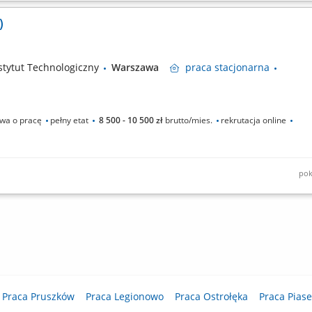
ach technicznych realizowanych przez Centrum; opracowywanie i aktualizacja
i procesowej, instrukcji, regulaminów oraz materiałów szkoleniowych;
)
tytut Technologiczny
Warszawa
praca
stacjonarna
a o pracę
pełny etat
8 500 - 10 500 zł
brutto/mies.
rekrutacja online
pok
ach technicznych realizowanych przez Centrum; opracowywanie i aktualizacja
i procesowej, instrukcji, regulaminów oraz materiałów szkoleniowych;
Praca Pruszków
Praca Legionowo
Praca Ostrołęka
Praca Pias