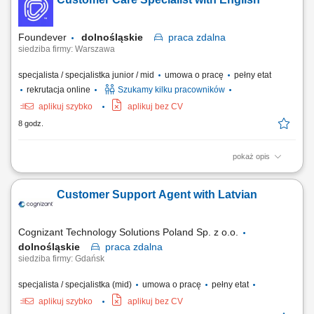
użytkowników; odpowiadanie na pytania klientów i pomoc w
rozwiązywaniu bieżących problemów; diagnozowanie podstawowych
zgłoszeń dotyczących produktów i...
Foundever
dolnośląskie
praca
zdalna
siedziba firmy: Warszawa
specjalista / specjalistka junior / mid
umowa o pracę
pełny etat
rekrutacja online
Szukamy kilku pracowników
aplikuj szybko
aplikuj bez CV
8 godz.
pokaż opis
Location: Gdańsk or Warsaw, Poland Contract type: Fixed-term contract
(3 months) Work model: On-site training followed by remote work Your
Customer Support Agent with Latvian
responsibilities Provide premium customer care. Support customers with
product-related questions, orders, account inquiries, and general
assistance. Guide...
Cognizant Technology Solutions Poland Sp. z o.o.
dolnośląskie
praca
zdalna
siedziba firmy: Gdańsk
specjalista / specjalistka (mid)
umowa o pracę
pełny etat
aplikuj szybko
aplikuj bez CV