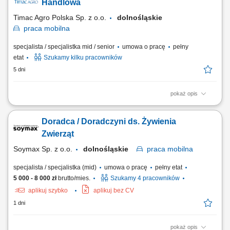
skuteczne rozwiązania, Udzielasz wsparcia technicznego i doradztwa w
Handlowa
codziennych wyzwaniach, Realizujesz...
Timac Agro Polska Sp. z o.o.
dolnośląskie
praca
mobilna
specjalista / specjalistka mid / senior
umowa o pracę
pełny
etat
Szukamy kilku pracowników
5 dni
pokaż opis
Teren pracy: 2-3 powiaty Twoja Misja: Budowanie partnerskich relacji z
Rolnikami; Analiza upraw/hodowli i doradztwo techniczne; Sprzedaż
Doradca / Doradczyni ds. Żywienia
rozwiązań wspierających efektywność gospodarstw; Osiąganie celów
sprzedażowych z zachowaniem jakości obsługi;
Zwierząt
Soymax Sp. z o.o.
dolnośląskie
praca
mobilna
specjalista / specjalistka (mid)
umowa o pracę
pełny etat
5 000 - 8 000 zł
brutto/mies.
Szukamy 4 pracowników
aplikuj szybko
aplikuj bez CV
1 dni
pokaż opis