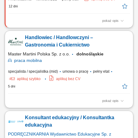
12 dni
pokaż opis
Prowadzenie procesów rekrutacyjnych Kształtowanie zespołu
Doradców Ubezpieczeniowych. Zarządzanie i rozwijanie kompetencji
Handlowiec / Handlowczyni –
podległego zespołu. Wdrażanie nowych Doradców i wsparcie ich w
zakresie sprzedaży ubezpieczeń. Realizacja celów sprzedażowych.
Gastronomia i Cukiernictwo
Monitorowanie wyników i jakości...
Master Martini Polska Sp. z o.o.
dolnośląskie
praca
mobilna
specjalista / specjalistka (mid)
umowa o pracę
pełny etat
aplikuj szybko
aplikuj bez CV
5 dni
pokaż opis
Opis stanowiska: Aktywna współpraca z klientami biznesowymi oraz
rozwijanie długofalowych relacji. Doradzanie w zakresie produktów i
Konsultant edukacyjny / Konsultantka
prezentowanie ich zastosowania. Organizowanie pokazów oraz
spotkań handlowych u klientów. Udział w targach, szkoleniach i
edukacyjna
wydarzeniach branżowych....
PODRĘCZNIKARNIA Wydawnictwo Edukacyjne Sp. z