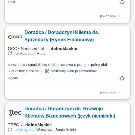
2 dni
pokaż opis
What we do We are dedicated to helping the world's leading companies
build stronger businesses — helping them go from doing digital to being
Doradca / Doradczyni Klienta ds.
digital. Cognizant Poland offices are located in Gdańsk, Wrocław, and
Kraków. With the capacity to support various clients, we offer a world of...
Sprzedaży (Rynek Finansowy)
GCC7 Services Ltd
dolnośląskie
relokacja do:
Malta
specjalista / specjalistka (mid)
umowa o pracę
pełny etat
rekrutacja online
Szukamy kilku pracowników
3 godz.
pokaż opis
Zakres obowiązków: Telefoniczny kontakt z klientami zainteresowanymi
ofertą. Sprzedaż usług z obszaru finansów, w tym szkoleń dotyczących
Doradca / Doradczyni ds. Rozwoju
edukacji finansowej. Budowanie długofalowych relacji z klientami oraz
pozyskiwanie nowych odbiorców dla partnerów biznesowych.
Klientów Biznesowych (język niemiecki)
Realizacja celów...
TTEC
dolnośląskie
relokacja do:
Warszawa, Śródmieście