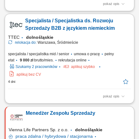
pokaż opis
Opis stanowiska: Budowanie i rozwijanie długoterminowych relacji z
klientami z branży cukierniczej i gastronomicznej. Doradztwo
Specjalista / Specjalistka ds. Rozwoju
produktowe oraz prezentowanie rozwiązań dopasowanych do potrzeb
klientów. Prowadzenie pokazów i spotkań handlowych w siedzibach
Sprzedaży B2B z językiem niemieckim
klientów. Reprezentowanie firmy...
TTEC
dolnośląskie
relokacja do:
Warszawa, Śródmieście
specjalista / specjalistka mid / senior
umowa o pracę
pełny
etat
9 000 zł
brutto/mies.
rekrutacja online
Szukamy 2 pracowników
aplikuj szybko
aplikuj bez CV
4 dni
pokaż opis
Opis stanowiska wyszukiwanie i analizowanie potencjalnych klientów
biznesowych na wybranych rynkach, identyfikowanie nowych szans
Menedżer Zespołu Sprzedaży
sprzedażowych oraz kwalifikowanie leadów dla zespołu handlowego,
prowadzenie pierwszego kontaktu z potencjalnymi klientami i badanie
ich potrzeb biznesowych,...
Vienna Life Partners Sp. z o.o.
dolnośląskie
praca
zdalna / hybrydowa / stacjonarna