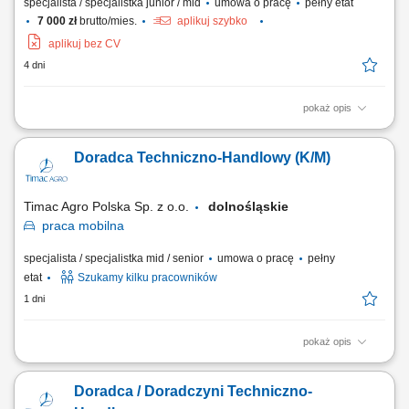
specjalista / specjalistka junior / mid
umowa o pracę
pełny etat
7 000 zł
brutto/mies.
aplikuj szybko
aplikuj bez CV
4 dni
pokaż opis
Zakres obowiązków: aktywne pozyskiwanie nowych klientów
(terenowe), oraz rozwój sprzedaży wśród obecnych klientów; doradztwo
Doradca Techniczno-Handlowy (K/M)
techniczne i dobór rozwiązań. prezentowanie produktów i usług firmy
oraz kompleksowych rozwiązań dla klientów; utrzymywanie
długofalowych relacji. Wymagania:...
Timac Agro Polska Sp. z o.o.
dolnośląskie
praca
mobilna
specjalista / specjalistka mid / senior
umowa o pracę
pełny
etat
Szukamy kilku pracowników
1 dni
pokaż opis
Teren pracy: 2-3 powiaty Twój zakres obowiązków: Odwiedzasz
gospodarstwa rolne i budujesz partnerskie relacje z rolnikami,
Doradca / Doradczyni Techniczno-
Analizujesz kondycję upraw i dobrostan zwierząt, aby proponować