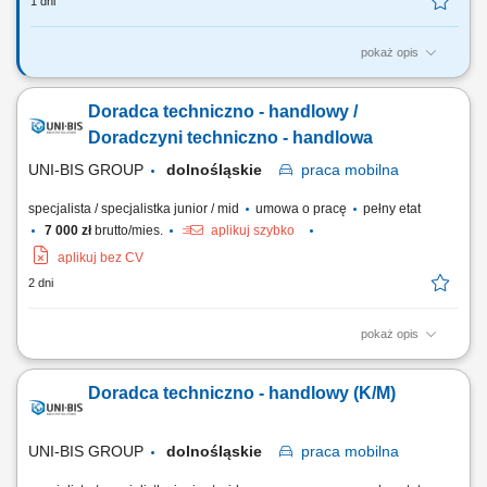
1 dni
pokaż opis
Co będziesz robić? Doradzać firmom – pomagasz klientowi
biznesowemu znaleźć najlepsze oferty energii elektrycznej i gazu,
Doradca techniczno - handlowy /
dopasowane do ich potrzeb i profilu zużycia; Budować relacje –
pracujesz z klientami przez wiele lat, nie tylko na „jedną transakcję”
Doradczyni techniczno - handlowa
Pozyskiwać nowych...
UNI-BIS GROUP
dolnośląskie
praca
mobilna
specjalista / specjalistka junior / mid
umowa o pracę
pełny etat
7 000 zł
brutto/mies.
aplikuj szybko
aplikuj bez CV
2 dni
pokaż opis
Opis stanowiska: aktywne pozyskiwanie nowych klientów oraz
rozwijanie współpracy z obecnymi partnerami, doradztwo w zakresie
Doradca techniczno - handlowy (K/M)
doboru rozwiązań technicznych dopasowanych do potrzeb klienta,
prezentowanie oferty produktowej oraz prowadzenie spotkań
handlowych, budowanie i utrzymywanie...
UNI-BIS GROUP
dolnośląskie
praca
mobilna