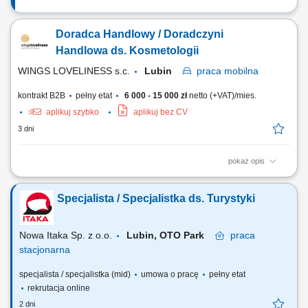
Doradca Handlowy / Doradczyni
Handlowa ds. Kosmetologii
WINGS LOVELINESS s.c.
Lubin
praca
mobilna
kontrakt B2B
pełny etat
6 000 - 15 000 zł
netto (+VAT)/mies.
aplikuj szybko
aplikuj bez CV
3 dni
pokaż opis
rozwijanie sprzedaży profesjonalnych produktów z obszaru
kosmetologii i medycyny estetycznej, budowanie długofalowej
Specjalista / Specjalistka ds. Turystyki
współpracy z gabinetami kosmetologicznymi oraz klinikami,
prowadzenie prezentacji produktów i szkoleń dla partnerów
biznesowych, pozyskiwanie nowych klientów oraz rozwijanie...
Nowa Itaka Sp. z o.o.
Lubin, OTO Park
praca
stacjonarna
specjalista / specjalistka (mid)
umowa o pracę
pełny etat
rekrutacja online
2 dni