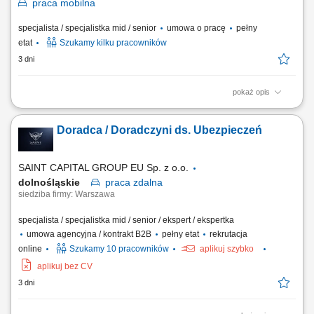
praca
mobilna
specjalista / specjalistka mid / senior
umowa o pracę
pełny
etat
Szukamy kilku pracowników
3 dni
pokaż opis
Teren pracy: 2-3 powiaty Zakres Obowiązków: Wizyty u Rolników i
budowanie zaufania; Ekspertyza: ocena upraw/zwierząt i rekomendacja
Doradca / Doradczyni ds. Ubezpieczeń
najlepszych rozwiązań; Codzienne wsparcie techniczne dla Klientów;
Realizacja planów sprzedażowych;
SAINT CAPITAL GROUP EU Sp. z o.o.
dolnośląskie
praca
zdalna
siedziba firmy: Warszawa
specjalista / specjalistka mid / senior / ekspert / ekspertka
umowa agencyjna / kontrakt B2B
pełny etat
rekrutacja
online
Szukamy 10 pracowników
aplikuj szybko
aplikuj bez CV
3 dni