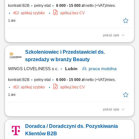
kontrakt B2B
pełny etat
6 000 - 15 000 zł
netto (+VAT)/mies.
aplikuj szybko
aplikuj bez CV
1 dni
pokaż opis
aktywne rozwijanie sieci klientów na powierzonym obszarze, sprzedaż
profesjonalnych produktów dla gabinetów kosmetologicznych i klinik,
Szkoleniowiec i Przedstawiciel ds.
organizowanie prezentacji oraz szkoleń produktowych, utrzymywanie
trwałych relacji z partnerami biznesowymi, realizowanie założonych
sprzedaży w branży Beauty
celów sprzedażowych,...
WINGS LOVELINESS s.c.
Lubin
praca
mobilna
kontrakt B2B
pełny etat
6 000 - 15 000 zł
netto (+VAT)/mies.
aplikuj szybko
aplikuj bez CV
1 dni
pokaż opis
Aktywna sprzedaż oraz promocja kosmeceutyków w wyznaczonym
regionie; Praca w terenie obejmująca regularne spotkania z klientami;
Doradca / Doradczyni ds. Pozyskiwania
Prowadzenie prezentacji oraz szkoleń produktowych dla partnerów
biznesowych; Aktywne pozyskiwanie nowych klientów (kliniki medycyny
Klientów B2B
estetycznej, gabinety...