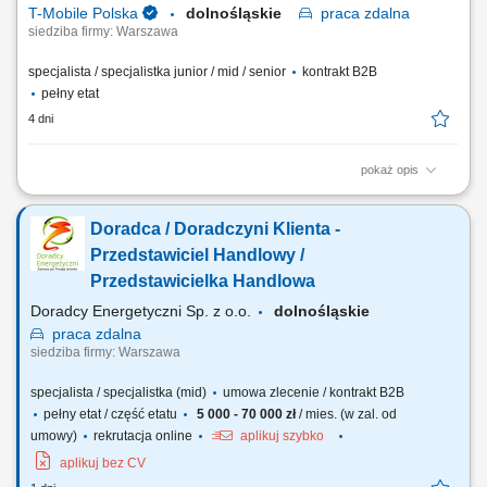
T-Mobile Polska
dolnośląskie
praca
zdalna
siedziba firmy: Warszawa
specjalista / specjalistka junior / mid / senior
kontrakt B2B
pełny etat
4 dni
pokaż opis
Zadania, które na Ciebie czekają: Aktywne pozyskiwanie nowych
klientów biznesowych; Docieranie do właścicieli firm i decydentów
Doradca / Doradczyni Klienta -
odpowiedzialnych za decyzje zakupowe; Prowadzenie rozmów
handlowych, spotkań oraz negocjacji z klientami; Identyfikacja potrzeb
Przedstawiciel Handlowy /
biznesowych klienta i przygotowanie...
Przedstawicielka Handlowa
Doradcy Energetyczni Sp. z o.o.
dolnośląskie
praca
zdalna
siedziba firmy: Warszawa
specjalista / specjalistka (mid)
umowa zlecenie / kontrakt B2B
pełny etat / część etatu
5 000 - 70 000 zł
/ mies. (w zal. od
umowy)
rekrutacja online
aplikuj szybko
aplikuj bez CV