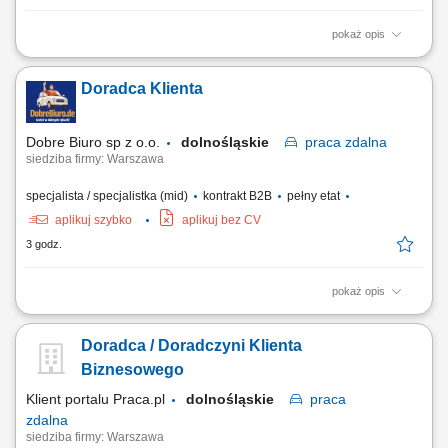
pokaż opis
aktywne pozyskiwanie nowych klientów B2B i rozwijanie sieci
partnerów handlowych, utrzymywanie kontaktu z obecnymi klientami
Doradca Klienta
oraz zapewnianie im wsparcia, prowadzenie negocjacji handlowych i
przygotowywanie ofert dopasowanych do potrzeb klientów, współpraca
z działem serwisowym w zakresie...
Dobre Biuro sp z o.o.
dolnośląskie
praca
zdalna
siedziba firmy: Warszawa
specjalista / specjalistka (mid)
kontrakt B2B
pełny etat
aplikuj szybko
aplikuj bez CV
3 godz.
pokaż opis
Twój zakres obowiązków: Telefoniczna obsługa klientów polskich;
Prowadzenie pierwszych rozmów z interesantami umawiającymi się z
Doradca / Doradczyni Klienta
nami na rozmowy przez naszą stronę www; zawieranie umów z
klientami na realizację naszych usług; nadzorowanie płatności;
Biznesowego
zbieranie niezbędnych informacji...
Klient portalu Praca.pl
dolnośląskie
praca
zdalna
siedziba firmy: Warszawa