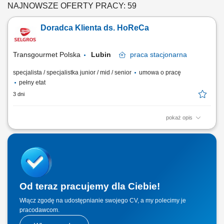
NAJNOWSZE OFERTY PRACY: 59
Doradca Klienta ds. HoReCa
Transgourmet Polska
Lubin
praca
stacjonarna
specjalista / specjalistka junior / mid / senior
umowa o pracę
pełny etat
3 dni
pokaż opis
Twój zakres obowiązków pozyskiwanie klientów gastronomicznych, a
także utrzymywanie i rozwój współpracy, realizacja planów
sprzedażowych, profesjonalna obsługa klientów, mająca cechy
partnerstwa biznesowego, budowanie długotrwałych relacji z klientami,
prezentacja oferty firmy zgodna ze standardami.
Od teraz pracujemy dla Ciebie!
Włącz zgodę na udostępnianie swojego CV, a my polecimy je
pracodawcom.