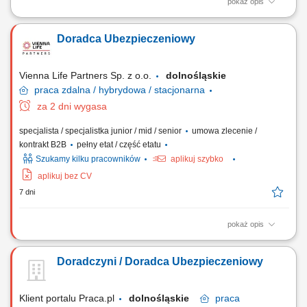
pokaż opis
Opis stanowiska: Rozwijanie współpracy z obecnymi klientami oraz
pozyskiwanie nowych odbiorców usług. Doradztwo w zakresie
Doradca Ubezpieczeniowy
ubezpieczeń na życie, majątkowych, komunikacyjnych i dla firm.
Budowanie długofalowych relacji oraz dopasowywanie rozwiązań do
potrzeb klientów. Rozwijanie własnego...
Vienna Life Partners Sp. z o.o.
dolnośląskie
praca
zdalna / hybrydowa / stacjonarna
za 2 dni wygasa
specjalista / specjalistka junior / mid / senior
umowa zlecenie /
kontrakt B2B
pełny etat / część etatu
Szukamy kilku pracowników
aplikuj szybko
aplikuj bez CV
7 dni
pokaż opis
Twój zakres obowiązków: Będziesz aktywnie poszukiwać nowych
klientów i oferować im produkty ubezpieczeniowe (ubezpieczenia na
Doradczyni / Doradca Ubezpieczeniowy
życie, majątkowe, grupowe). Będziesz przygotowywać oferty
ubezpieczeniowe i prowadzić spotkania z klientami. Twoim zadaniem
będzie doradzanie klientom jak...
Klient portalu Praca.pl
dolnośląskie
praca