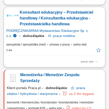
Opis stanowiska: Kontaktowanie się z klientami z przypisanego portfolio
telefonicznie i mailowo w celu umawiania konsultacji i dosprzedaży;
Konsultant edukacyjny – Przedstawiciel
Analizowanie i opracowywanie strategii zarządzania i dosprzedaży kont
klientów; Rozwiązywanie problemów i doradzanie klientom w celu
handlowy / Konsultantka edukacyjna -
zapewnienia...
Przedstawicielka handlowa
PODRĘCZNIKARNIA Wydawnictwo Edukacyjne Sp. z
o.o.
dolnośląskie
praca
mobilna
specjalista / specjalistka (mid)
umowa o pracę
pełny etat
2 dni
pokaż opis
Twoje zadania aktywne pozyskiwanie nowych klientów i rozwijanie
relacji z obecnymi placówkami, prowadzenie spotkań i prezentacji
Menedżerka / Menedżer Zespołu
sprzedażowych u klientów, sprzedaż pakietów edukacyjnych, pomocy
dydaktycznych, zabawek, elektroniki i wybranych usług,
Sprzedaży
przygotowywanie ofert dopasowanych do...
Klient portalu Praca.pl
dolnośląskie
praca
zdalna / hybrydowa / stacjonarna
za 2 dni wygasa
kierownik / kierowniczka / koordynator / koordynatorka / menedżer
/ menedżerka
kontrakt B2B
pełny etat
aplikuj bez CV