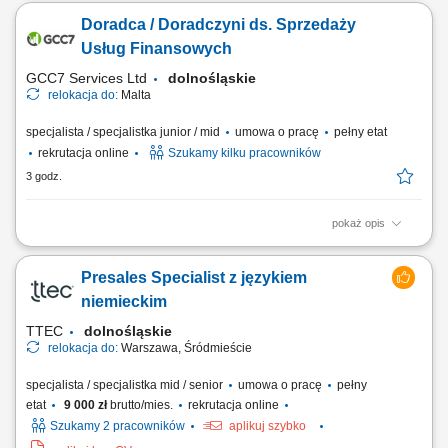
majątkowe, grupowe). Przygotowywanie indywidualnych ofert
Doradca / Doradczyni ds. Sprzedaży
ubezpieczeniowych Spotkania z klientami. Doradztwo w wyborze
najlepszych rozwiązań ubezpieczeniowych. Budowanie trwałych relacji
Usług Finansowych
z klientami. Rozwój umiejętności...
GCC7 Services Ltd
dolnośląskie
relokacja do:
Malta
specjalista / specjalistka junior / mid
umowa o pracę
pełny etat
rekrutacja online
Szukamy kilku pracowników
3 godz.
pokaż opis
Zakres obowiązków: Prowadzenie telefonicznych rozmów z klientami
zainteresowanymi ofertą. Sprzedaż usług związanych z finansami, w
Presales Specialist z językiem
tym szkoleń z zakresu edukacji finansowej. Budowanie relacji z
klientami oraz pozyskiwanie nowych kontaktów dla partnerów
niemieckim
biznesowych. Realizacja celów...
TTEC
dolnośląskie
relokacja do:
Warszawa, Śródmieście
specjalista / specjalistka mid / senior
umowa o pracę
pełny
etat
9 000 zł
brutto/mies.
rekrutacja online
Szukamy 2 pracowników
aplikuj szybko