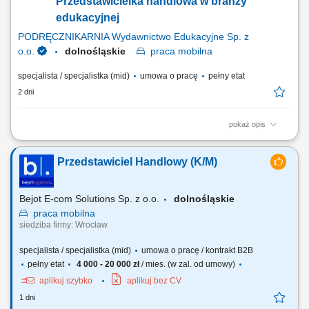
Przedstawicielka handlowa w branży
procesem sprzedaży – od...
edukacyjnej
PODRĘCZNIKARNIA Wydawnictwo Edukacyjne Sp. z
o.o.
dolnośląskie
praca
mobilna
specjalista / specjalistka (mid)
umowa o pracę
pełny etat
2 dni
pokaż opis
Opis stanowiska: Aktywne pozyskiwanie klientów instytucjonalnych i
realizowanie polityki sprzedażowej w przydzielonym rejonie;
Przedstawiciel Handlowy (K/M)
Prowadzenie prezentacji rozwiązań edukacyjnych, asortymentu
rozwojowego oraz nowoczesnych elektroniki i wyposażenia dla
placówek; Przygotowywanie ofert dostosowanych...
Bejot E-com Solutions Sp. z o.o.
dolnośląskie
praca
mobilna
siedziba firmy: Wrocław
specjalista / specjalistka (mid)
umowa o pracę / kontrakt B2B
pełny etat
4 000 - 20 000 zł
/ mies. (w zal. od umowy)
aplikuj szybko
aplikuj bez CV
1 dni