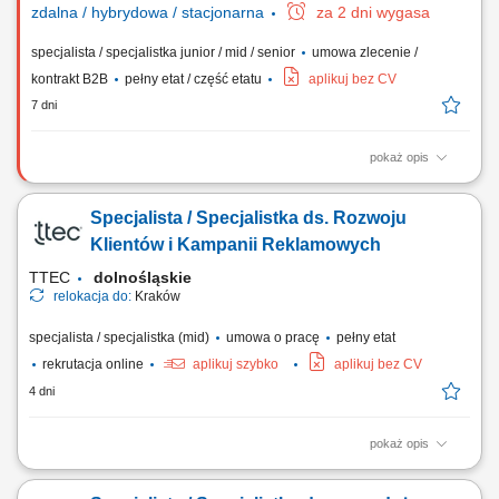
zdalna / hybrydowa / stacjonarna
za 2 dni wygasa
specjalista / specjalistka junior / mid / senior
umowa zlecenie /
kontrakt B2B
pełny etat / część etatu
aplikuj bez CV
7 dni
pokaż opis
Aktywne pozyskiwanie klientów i sprzedaż produktów
ubezpieczeniowych (na życie, majątkowych, grupowych).
Specjalista / Specjalistka ds. Rozwoju
Przygotowywanie ofert i prowadzenie spotkań sprzedażowych. Analiza
potrzeb klienta i rekomendowanie dopasowanych rozwiązań.
Klientów i Kampanii Reklamowych
Budowanie długofalowych relacji i opieka posprzedażowa....
TTEC
dolnośląskie
relokacja do:
Kraków
specjalista / specjalistka (mid)
umowa o pracę
pełny etat
rekrutacja online
aplikuj szybko
aplikuj bez CV
4 dni
pokaż opis
Opis stanowiska rozwijanie współpracy z klientami biznesowymi
poprzez regularny kontakt telefoniczny i mailowy, analizowanie wyników