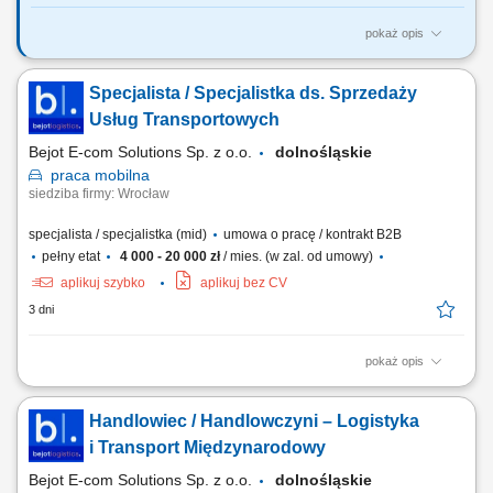
pokaż opis
Twój zakres obowiązków: Aktywne pozyskiwanie nowych klientów
biznesowych; Sprzedaż usług transportu międzynarodowego oraz
Specjalista / Specjalistka ds. Sprzedaży
rozwiązań logistycznych; Budowanie i rozwijanie długofalowych relacji
z klientami; Prowadzenie spotkań handlowych i prezentacji oferty firmy;
Usług Transportowych
Negocjowanie warunków...
Bejot E-com Solutions Sp. z o.o.
dolnośląskie
praca
mobilna
siedziba firmy: Wrocław
specjalista / specjalistka (mid)
umowa o pracę / kontrakt B2B
pełny etat
4 000 - 20 000 zł
/ mies. (w zal. od umowy)
aplikuj szybko
aplikuj bez CV
3 dni
pokaż opis
Opis stanowiska: Pozyskiwanie nowych klientów biznesowych oraz
rozwój współpracy z obecnymi partnerami. Sprzedaż usług z zakresu
Handlowiec / Handlowczyni – Logistyka
transportu międzynarodowego i rozwiązań logistycznych. Prowadzenie
rozmów handlowych, spotkań oraz prezentowanie oferty firmy.
i Transport Międzynarodowy
Negocjowanie warunków...
Bejot E-com Solutions Sp. z o.o.
dolnośląskie