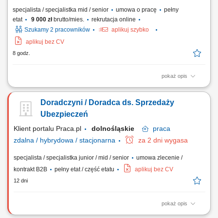
specjalista / specjalistka mid / senior
umowa o pracę
pełny
etat
9 000 zł
brutto/mies.
rekrutacja online
Szukamy 2 pracowników
aplikuj szybko
aplikuj bez CV
8 godz.
pokaż opis
Opis stanowiska pozyskiwanie informacji o potencjalnych klientach i
analizowanie ich potrzeb biznesowych, inicjowanie kontaktów z firmami
Doradczyni / Doradca ds. Sprzedaży
oraz budowanie zainteresowania ofertą, współpraca z zespołem
sprzedaży w zakresie przygotowywania nowych możliwości
Ubezpieczeń
biznesowych, umawianie spotkań...
Klient portalu Praca.pl
dolnośląskie
praca
zdalna / hybrydowa / stacjonarna
za 2 dni wygasa
specjalista / specjalistka junior / mid / senior
umowa zlecenie /
kontrakt B2B
pełny etat / część etatu
aplikuj bez CV
12 dni
pokaż opis
Pozyskiwanie nowych klientów i oferta ubezpieczeń (na życie,