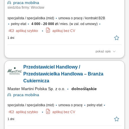
praca
mobilna
siedziba firmy: Wrocław
specjalista / specjalistka (mid)
umowa o pracę / kontrakt B2B
pełny etat
4 000 - 20 000 zł
/ mies. (w zal. od umowy)
aplikuj szybko
aplikuj bez CV
1 dni
pokaż opis
Opis stanowiska: Aktywne pozyskiwanie klientów z rynku B2B oraz
rozwój sprzedaży usług transportowych. Prowadzenie pełnego procesu
Przedstawiciel Handlowy /
sprzedażowego – od pierwszego kontaktu po finalizację umowy.
Budowanie długofalowych relacji z klientami oraz partnerami
Przedstawicielka Handlowa – Branża
biznesowymi. Negocjowanie warunków...
Cukiernicza
Master Martini Polska Sp. z o.o.
dolnośląskie
praca
mobilna
specjalista / specjalistka (mid)
umowa o pracę
pełny etat
aplikuj szybko
aplikuj bez CV
1 dni