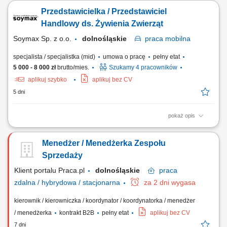
Przedstawianiem naszej oferty edukacyjnej społeczności
Przedstawicielka / Przedstawiciel
szkolnej/akademickiej na spotkaniach w placówkach oświatowych
umówionych przez The Point. Umawianiem i przeprowadzaniem
Handlowy ds. Żywienia Zwierząt
rozmów online z osobami, które są zainteresowane...
Soymax Sp. z o.o.
dolnośląskie
praca
mobilna
specjalista / specjalistka (mid)
umowa o pracę
pełny etat
5 000 - 8 000 zł
brutto/mies.
Szukamy 4 pracowników
aplikuj szybko
aplikuj bez CV
5 dni
pokaż opis
Poszukujemy Konsultantów ds. Żywienia w kilku lokalizacjach w Polsce.
Zakres obowiązków: Rozwijanie sprzedaży dodatków paszowych dla
Menedżer / Menedżerka Zespołu
bydła na wyznaczonym obszarze. Aktywne pozyskiwanie nowych
klientów oraz utrzymywanie długofalowych relacji z obecnymi
Sprzedaży
kontrahentami. Doradzanie klientom w...
Klient portalu Praca.pl
dolnośląskie
praca
zdalna / hybrydowa / stacjonarna
za 2 dni wygasa
kierownik / kierowniczka / koordynator / koordynatorka / menedżer
/ menedżerka
kontrakt B2B
pełny etat
aplikuj bez CV
7 dni