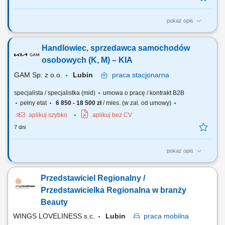
pokaż opis
Dołącz do naszego nowego salonu sprzedaży w Lubinie, którego
otwarcie planujemy w październiku. Jakie zadania na Ciebie czekają
Handlowiec, sprzedawca samochodów
Intensywna nauka w ramach procesu wdrożenia; Sprzedaż
nowoczesnych usług turystycznych; Budowanie trwałych relacji z
osobowych (K, M) – KIA
klientami naszej firmy; Bezpośrednia,...
GAM Sp. z o.o.
Lubin
praca
stacjonarna
specjalista / specjalistka (mid)
umowa o pracę / kontrakt B2B
pełny etat
6 850 - 18 500 zł
/ mies. (w zal. od umowy)
aplikuj szybko
aplikuj bez CV
7 dni
pokaż opis
Twój zakres obowiązków Aktywne pozyskiwanie Klientów oraz
rozwijanie współpracy z obecnymi partnerami. Sprzedaż samochodów
Przedstawiciel Regionalny /
marki KIA dla firm. Budowanie długofalowych relacji biznesowych.
Kompleksowe prowadzenie procesu sprzedaży – od pierwszego
Przedstawicielka Regionalna w branży
kontaktu po finalizację umowy i wydanie...
Beauty
WINGS LOVELINESS s.c.
Lubin
praca
mobilna