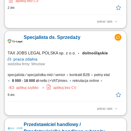
aplikuj bez CV
2 dni
pokaż opis
As a Sales Representative (Presales) with German – Hybrid, working on
site in Warsaw, Poland, you’ll be a part of bringing humanity to business.
Specjalista ds. Sprzedaży
#experienceTTEC Our employees have spoken. Our purpose, team,
and company culture are amazing and our Great Place to Work®
certification in Poland...
TAX JOBS LEGAL POLSKA sp. z o.o.
dolnośląskie
praca
zdalna
siedziba firmy: Wrocław
specjalista / specjalistka mid / senior
kontrakt B2B
pełny etat
8 000 - 18 000 zł
netto (+VAT)/mies.
rekrutacja online
aplikuj szybko
aplikuj bez CV
9 dni
pokaż opis
Samodzielne pozyskiwanie nowych klientów B2B poprzez aktywne
działania outbound (cold calling, cold mailing, LinkedIn) oraz praca z
Przedstawiciel handlowy /
przekazanymi kontaktami (ciepłe leady) - Prezentacja oferty firmy i
wsparcie klientów przy składaniu wniosków; Kompleksowe zarządzanie