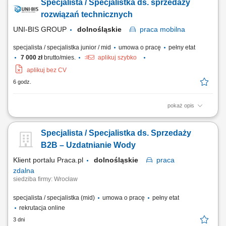
Specjalista / Specjalistka ds. sprzedaży
kampanii reklamowych oraz rekomendowanie działań zwiększających
ich skuteczność, identyfikowanie możliwości rozwoju kont i
rozwiązań technicznych
pozyskiwania dodatkowych...
UNI-BIS GROUP
dolnośląskie
praca
mobilna
specjalista / specjalistka junior / mid
umowa o pracę
pełny etat
7 000 zł
brutto/mies.
aplikuj szybko
aplikuj bez CV
6 godz.
pokaż opis
Opis stanowiska: rozwijanie sprzedaży poprzez aktywne działania w
terenie i obsługę klientów biznesowych, identyfikowanie potrzeb
Specjalista / Specjalistka ds. Sprzedaży
klientów oraz proponowanie dopasowanych rozwiązań, prowadzenie
prezentacji i negocjacji handlowych, utrzymywanie trwałych relacji i
B2B – Uzdatnianie Wody
dbanie o wysoki poziom...
Klient portalu Praca.pl
dolnośląskie
praca
zdalna
siedziba firmy: Wrocław
specjalista / specjalistka (mid)
umowa o pracę
pełny etat
rekrutacja online
3 dni