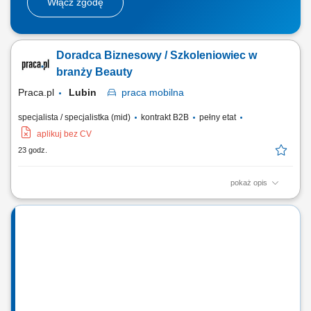
Włącz zgodę
Doradca Biznesowy / Szkoleniowiec w
branży Beauty
Praca.pl
Lubin
praca
mobilna
specjalista / specjalistka (mid)
kontrakt B2B
pełny etat
aplikuj bez CV
23 godz.
pokaż opis
Zadania Rozwijanie dystrybucji specjalistycznych preparatów
pielęgnacyjnych w przydzielonym rejonie. Realizacja bezpośrednich
wizyt handlowo-doradczych u partnerów biznesowych. Prowadzenie
warsztatów praktycznych oraz prezentacji produktowych dla personelu
gabinetów i klinik. Pozyskiwanie do...