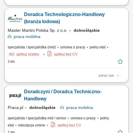
Poszukujemy Konsultantów ds. Żywienia w kilku lokalizacjach w Polsce.
Zakres obowiązków: Sprzedaż dodatków paszowych dla bydła na
Doradca Technologiczno-Handlowy
powierzonym terenie. Pozyskiwanie nowych klientów oraz rozwijanie
współpracy z obecnymi partnerami. Budowanie długofalowych relacji z
(branża lodowa)
hodowcami i...
Master Martini Polska Sp. z o.o.
dolnośląskie
praca
mobilna
specjalista / specjalistka (mid)
umowa o pracę
pełny etat
aplikuj szybko
aplikuj bez CV
3 dni
pokaż opis
Twój obszar odpowiedzialności: Budowanie długofalowych,
partnerskich relacji z klientami B2B (cukiernie, lodziarnie). Aktywne
Doradczyni / Doradca Techniczno-
doradztwo produktowe oraz prowadzenie prezentacji i pokazów u
klientów. Udział w targach, szkoleniach oraz kluczowych wydarzeniach
Handlowy
branżowych. Współpraca z zespołem...
Praca.pl
dolnośląskie
praca
mobilna
specjalista / specjalistka mid / senior
umowa o pracę
pełny
etat
rekrutacja online
aplikuj bez CV
7 dni