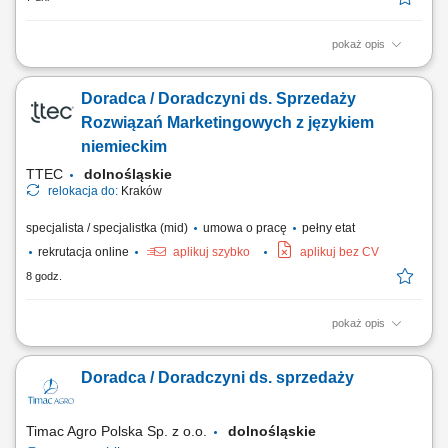
pokaż opis
Zakres obowiązków: Budowanie i rozwijanie relacji z klientami z sektora
rolniczego. Regularne wizyty w gospodarstwach na wyznaczonym
Doradca / Doradczyni ds. Sprzedaży
terenie. Analiza potrzeb klientów oraz ocena upraw i hodowli.
Doradztwo w zakresie doboru odpowiednich rozwiązań. Realizacja
Rozwiązań Marketingowych z językiem
planów sprzedażowych i zapewnianie...
niemieckim
TTEC
dolnośląskie
relokacja do:
Kraków
specjalista / specjalistka (mid)
umowa o pracę
pełny etat
rekrutacja online
aplikuj szybko
aplikuj bez CV
8 godz.
pokaż opis
Opis stanowiska prowadzenie konsultacji z klientami i rozwijanie
powierzonych kont biznesowych, rekomendowanie działań
Doradca / Doradczyni ds. sprzedaży
zwiększających skuteczność kampanii reklamowych, analizowanie
wyników marketingowych oraz proponowanie nowych możliwości
rozwoju, aktywne budowanie relacji z klientami i...
Timac Agro Polska Sp. z o.o.
dolnośląskie