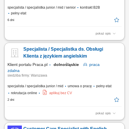
specjalista / specjalistka junior / mid / senior
kontrakt B2B
pełny etat
6 dni
pokaż opis
Aktywne pozyskiwanie nowych klientów z sektora MŚP. Budowanie
relacji z właścicielami firm i osobami decyzyjnymi. Prowadzenie spotkań
Specjalista / Specjalistka ds. Obsługi
handlowych, prezentacji oraz negocjacji biznesowych. Analiza potrzeb
klientów i przygotowywanie dopasowanych rozwiązań z zakresu usług
Klienta z językiem angielskim
mobilnych oraz ICT....
Klient portalu Praca.pl
dolnośląskie
praca
zdalna
siedziba firmy: Warszawa
specjalista / specjalistka junior / mid
umowa o pracę
pełny etat
rekrutacja online
aplikuj bez CV
2 dni
pokaż opis
zapewnianie profesjonalnej obsługi klienta w języku angielskim
udzielanie wsparcia w zakresie produktów, zamówień oraz kont
Customer Care Specialist with English