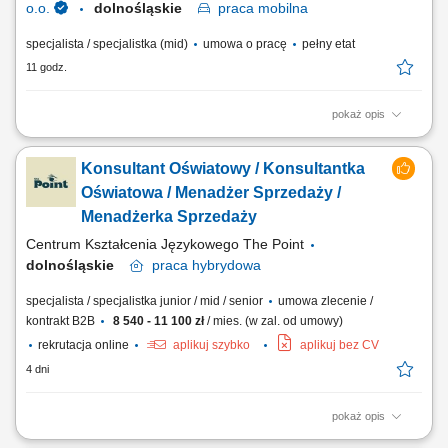
o.o.
dolnośląskie
praca
mobilna
specjalista / specjalistka (mid)
umowa o pracę
pełny etat
11 godz.
pokaż opis
Opis stanowiska: Pozyskiwanie nowych partnerów biznesowych oraz
wielopłaszczyznowa rozbudowa portfela podmiotów z sektora
Konsultant Oświatowy / Konsultantka
oświatowo-wychowawczego; Przeprowadzanie bezpośrednich spotkań
handlowych i prezentacja asortymentu wyposażenia, sprzętu
Oświatowa / Menadżer Sprzedaży /
multimedialnego oraz materiałów wspierających...
Menadżerka Sprzedaży
Centrum Kształcenia Językowego The Point
dolnośląskie
praca
hybrydowa
specjalista / specjalistka junior / mid / senior
umowa zlecenie /
kontrakt B2B
8 540 - 11 100 zł
/ mies. (w zal. od umowy)
rekrutacja online
aplikuj szybko
aplikuj bez CV
4 dni
pokaż opis
Czym zajmuje się Konsultant Oświatowy / Konsultantka Oświatowa?