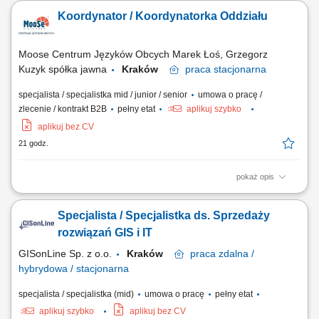
wielopłaszczyznowa rozbudowa portfela podmiotów z sektora
Koordynator / Koordynatorka Oddziału
oświatowo-wychowawczego; Przeprowadzanie bezpośrednich spotkań
handlowych i prezentacja asortymentu wyposażenia, sprzętu
multimedialnego oraz materiałów wspierających...
Moose Centrum Języków Obcych Marek Łoś, Grzegorz
Kuzyk spółka jawna
Kraków
praca
stacjonarna
specjalista / specjalistka mid / junior / senior
umowa o pracę /
zlecenie / kontrakt B2B
pełny etat
aplikuj szybko
aplikuj bez CV
21 godz.
pokaż opis
Opis stanowiska: Nadzór nad sprawną organizacją pracy oddziału.
Wsparcie zespołu w codziennych obowiązkach oraz koordynacja
Specjalista / Specjalistka ds. Sprzedaży
działań operacyjnych. Obsługa bieżących spraw administracyjnych.
Dbanie o prawidłową komunikację wewnątrz oddziału. Współpraca z
rozwiązań GIS i IT
innymi działami firmy w...
GISonLine Sp. z o.o.
Kraków
praca
zdalna /
hybrydowa / stacjonarna
specjalista / specjalistka (mid)
umowa o pracę
pełny etat
aplikuj szybko
aplikuj bez CV