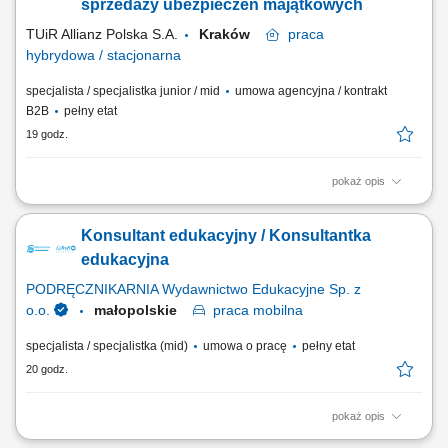
przedstawicielami firm – online oraz bezpośrednio, budowanie i
sprzedaży ubezpieczeń majątkowych
rozwijanie długofalowych relacji z...
TUiR Allianz Polska S.A.
Kraków
praca
hybrydowa / stacjonarna
specjalista / specjalistka junior / mid
umowa agencyjna / kontrakt
B2B
pełny etat
19 godz.
pokaż opis
Zakres obowiązków: Budowanie i rozwijanie relacji z klientami; Analiza
potrzeb klientów i dobór odpowiednich rozwiązań ubezpieczeniowych;
Konsultant edukacyjny / Konsultantka
Prowadzenie spotkań online i stacjonarnych; Rozwijanie własnego
portfela klientów; Aktywne pozyskiwanie nowych kontaktów
edukacyjna
biznesowych; Realizacja...
PODRĘCZNIKARNIA Wydawnictwo Edukacyjne Sp. z
o.o.
małopolskie
praca
mobilna
specjalista / specjalistka (mid)
umowa o pracę
pełny etat
20 godz.
pokaż opis
Opis stanowiska: Pozyskiwanie nowych partnerów biznesowych oraz