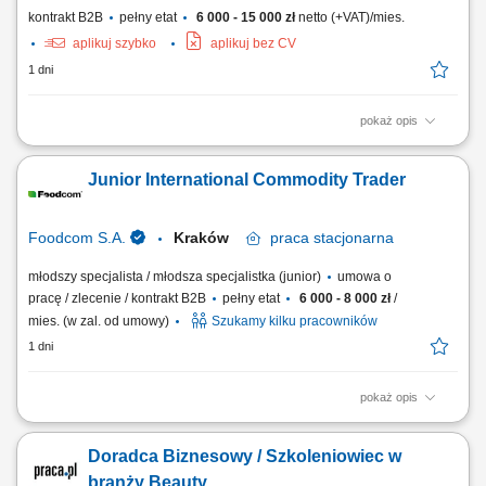
kontrakt B2B
pełny etat
6 000 - 15 000 zł
netto (+VAT)/mies.
aplikuj szybko
aplikuj bez CV
1 dni
pokaż opis
aktywne rozwijanie sieci klientów na powierzonym obszarze, sprzedaż
profesjonalnych produktów dla gabinetów kosmetologicznych i klinik,
Junior International Commodity Trader
organizowanie prezentacji oraz szkoleń produktowych, utrzymywanie
trwałych relacji z partnerami biznesowymi, realizowanie założonych
celów sprzedażowych,...
Foodcom S.A.
Kraków
praca
stacjonarna
młodszy specjalista / młodsza specjalistka (junior)
umowa o
pracę / zlecenie / kontrakt B2B
pełny etat
6 000 - 8 000 zł
/
mies. (w zal. od umowy)
Szukamy kilku pracowników
1 dni
pokaż opis
Obowiązki: Nawiązywanie relacji handlowych z Klientami B2B na
podległych rynkach; Samodzielne prowadzenie negocjacji handlowych;
Doradca Biznesowy / Szkoleniowiec w
Nadzorowanie procesu sprzedaży towaru do klienta; Utrzymywanie
dobrych relacji z dostawcami i Klientami; Badanie źródeł nowych
branży Beauty