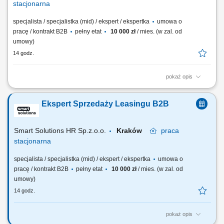
stacjonarna
specjalista / specjalistka (mid) / ekspert / ekspertka
umowa o
pracę / kontrakt B2B
pełny etat
10 000 zł
/ mies. (w zal. od
umowy)
14 godz.
pokaż opis
Opis stanowiska: Rozwijanie sprzedaży usług leasingowych poprzez
aktywne pozyskiwanie nowych klientów. Analiza potrzeb
Ekspert Sprzedaży Leasingu B2B
przedsiębiorców i dobór optymalnych rozwiązań finansowych.
Przygotowywanie ofert handlowych oraz prowadzenie negocjacji.
Współpraca z partnerami biznesowymi oraz budowanie...
Smart Solutions HR Sp.z.o.o.
Kraków
praca
stacjonarna
specjalista / specjalistka (mid) / ekspert / ekspertka
umowa o
pracę / kontrakt B2B
pełny etat
10 000 zł
/ mies. (w zal. od
umowy)
14 godz.
pokaż opis