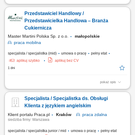
Poszukujemy Konsultantów ds. Żywienia w kilku lokalizacjach w Polsce.
Zakres obowiązków: Sprzedaż dodatków paszowych dla bydła na
Przedstawiciel Handlowy /
powierzonym terenie. Pozyskiwanie nowych klientów oraz rozwijanie
współpracy z obecnymi partnerami. Budowanie długofalowych relacji z
Przedstawicielka Handlowa – Branża
hodowcami i...
Cukiernicza
Master Martini Polska Sp. z o.o.
małopolskie
praca
mobilna
specjalista / specjalistka (mid)
umowa o pracę
pełny etat
aplikuj szybko
aplikuj bez CV
1 dni
pokaż opis
Opis stanowiska: Budowanie i rozwijanie długoterminowych relacji z
klientami z branży cukierniczej i gastronomicznej. Doradztwo
Specjalista / Specjalistka ds. Obsługi
produktowe oraz prezentowanie rozwiązań dopasowanych do potrzeb
klientów. Prowadzenie pokazów i spotkań handlowych w siedzibach
Klienta z językiem angielskim
klientów. Reprezentowanie firmy...
Klient portalu Praca.pl
Kraków
praca
zdalna
siedziba firmy: Warszawa
specjalista / specjalistka junior / mid
umowa o pracę
pełny etat