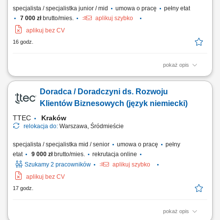
specjalista / specjalistka junior / mid
umowa o pracę
pełny etat
7 000 zł
brutto/mies.
aplikuj szybko
aplikuj bez CV
16 godz.
pokaż opis
Opis stanowiska: rozwijanie sprzedaży poprzez aktywne działania w
terenie i obsługę klientów biznesowych, identyfikowanie potrzeb
Doradca / Doradczyni ds. Rozwoju
klientów oraz proponowanie dopasowanych rozwiązań, prowadzenie
prezentacji i negocjacji handlowych, utrzymywanie trwałych relacji i
Klientów Biznesowych (język niemiecki)
dbanie o wysoki poziom...
TTEC
Kraków
relokacja do:
Warszawa, Śródmieście
specjalista / specjalistka mid / senior
umowa o pracę
pełny
etat
9 000 zł
brutto/mies.
rekrutacja online
Szukamy 2 pracowników
aplikuj szybko
aplikuj bez CV
17 godz.
pokaż opis