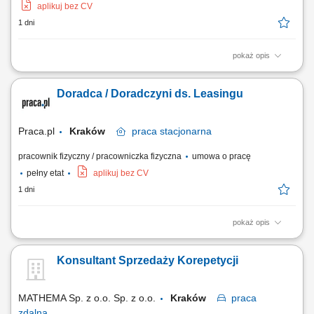
aplikuj bez CV
1 dni
pokaż opis
aktywne pozyskiwanie ofert sprzedaży i wynajmu nieruchomości,
kompleksowa obsługa klientów podczas transakcji kupna, sprzedaży i
Doradca / Doradczyni ds. Leasingu
najmu, prezentowanie nieruchomości zainteresowanym klientom,
prowadzenie negocjacji oraz przygotowywanie do finalizacji transakcji,
budowanie i utrzymywanie...
Praca.pl
Kraków
praca
stacjonarna
pracownik fizyczny / pracowniczka fizyczna
umowa o pracę
pełny etat
aplikuj bez CV
1 dni
pokaż opis
Opis stanowiska: Pozyskiwanie nowych klientów z sektora biznesowego
zainteresowanych leasingiem i finansowaniem. Kompleksowa obsługa
Konsultant Sprzedaży Korepetycji
procesu sprzedaży – od pierwszego kontaktu do zawarcia umowy.
Budowanie i rozwijanie współpracy z przedsiębiorcami oraz partnerami
handlowymi. Przygotowywanie...
MATHEMA Sp. z o.o. Sp. z o.o.
Kraków
praca
zdalna