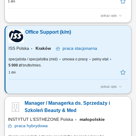
1 dni
pokaż opis
Twój zakres obowiązków aktywne pozyskiwanie nowych klientów B2B
(salony fryzjerskie) budowanie i rozwijanie długofalowych relacji
Office Support (k/m)
biznesowych opieka nad obecnymi klientami prezentacja
profesjonalnych produktów i nowości realizacja planów sprzedażowych
reprezentowanie firmy podczas spotkań...
ISS Polska
Kraków
praca
stacjonarna
specjalista / specjalistka (mid)
umowa o pracę
pełny etat
5 000 zł
brutto/mies.
1 dni
pokaż opis
Zakres obowiązków: Obsługa recepcji: awizacja i witanie gości,
prowadzenie Księgi gości. Obsługa poczty przychodzącej i
Manager / Managerka ds. Sprzedaży i
wychodzącej, prowadzenie rejestru. Przyjmowanie i wydawanie paczek
oraz przesyłek kurierskich. Zamawianie artykułów biurowych i
Szkoleń Beauty & Med
spożywczych do biura. Planowanie...
INSTYTUT L'ESTHEZONE Polska
małopolskie
praca
hybrydowa