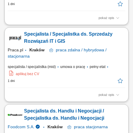
1 dni
pokaż opis
Miejsce pracy: Biuro w Krakowie / Zdalnie / Hybrydowo Szukamy
partnera dla naszych klientów – osoby, która razem z nami pomoże im
Specjalista / Specjalistka ds. Sprzedaży
wykorzystać rozwiązania GIS i dane przestrzenne do efektywniejszej
realizacji celów biznesowych. W GISonLine projektujemy i wdrażamy
Rozwiązań IT i GIS
systemy GIS oraz...
Praca.pl
Kraków
praca
zdalna / hybrydowa /
stacjonarna
specjalista / specjalistka (mid)
umowa o pracę
pełny etat
aplikuj bez CV
1 dni
pokaż opis
Zakres obowiązków: Pozyskiwanie nowych klientów B2B (w Polsce i za
granicą) oraz rozwój relacji z obecnymi partnerami; Prowadzenie
Specjalista ds. Handlu i Negocjacji /
pełnego procesu sprzedaży: od analizy potrzeb (discovery), przez
prezentacje i ofertowanie, po negocjacje i podpisanie umowy; Obsługa
Specjalistka ds. Handlu i Negocjacji
zapytań przychodzących...
Foodcom S.A.
Kraków
praca
stacjonarna