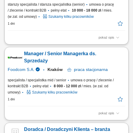
starszy specjalista / starsza specjalistka (senior)
umowa o pracę
/ zlecenie / kontrakt B2B
pełny etat
10 000 - 18 000 zł
/ mies.
(w zal. od umowy)
Szukamy kilku pracowników
1 dni
pokaż opis
Kluczowe obowiązki: Nawiązywanie i pielęgnowanie długofalowych
relacji biznesowych z Klientami produkcyjnymi. Identyfikacja potencjału
Manager / Senior Managerka ds.
nowych rynków oraz aktywne poszukiwanie kontrahentów. Koordynacja
pełnego procesu handlowego – od zapytania po finalizację dostawy.
Sprzedaży
Analiza trendów...
Foodcom S.A.
Kraków
praca
stacjonarna
specjalista / specjalistka mid / senior
umowa o pracę / zlecenie /
kontrakt B2B
pełny etat
8 000 - 12 000 zł
/ mies. (w zal. od
umowy)
Szukamy kilku pracowników
1 dni
pokaż opis
Zadania: Pozyskiwanie nowych partnerów biznesowych w branżach
produkcyjnych (pasze, spożywcza, chemia, FMCG). Samodzielne
Doradca / Doradczyni Klienta – branża
prowadzenie negocjacji i monitorowanie całego procesu sprzedaży.