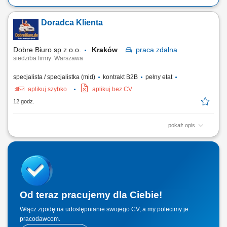
Doradca Klienta
Dobre Biuro sp z o.o.
Kraków
praca
zdalna
siedziba firmy: Warszawa
specjalista / specjalistka (mid)
kontrakt B2B
pełny etat
aplikuj szybko
aplikuj bez CV
12 godz.
pokaż opis
Twój zakres obowiązków: Telefoniczna obsługa klientów polskich;
Prowadzenie pierwszych rozmów z interesantami umawiającymi się z
nami na rozmowy przez naszą stronę www; zawieranie umów z
klientami na realizację naszych usług; nadzorowanie płatności;
zbieranie niezbędnych informacji...
Od teraz pracujemy dla Ciebie!
Włącz zgodę na udostępnianie swojego CV, a my polecimy je
pracodawcom.