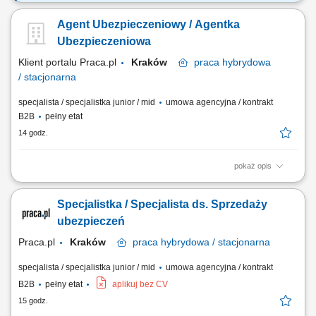
Twój zakres zadań aktywne pozyskiwanie klientów biznesowych
zainteresowanych leasingiem i finansowaniem, budowanie oraz
Agent Ubezpieczeniowy / Agentka
rozwijanie długofalowych relacji z przedsiębiorcami, prowadzenie
całego procesu sprzedaży – od pierwszego kontaktu z klientem do
Ubezpieczeniowa
finalizacji umowy, analiza potrzeb...
Klient portalu Praca.pl
Kraków
praca
hybrydowa
/ stacjonarna
specjalista / specjalistka junior / mid
umowa agencyjna / kontrakt
B2B
pełny etat
14 godz.
pokaż opis
Budowanie i pozyskiwanie własnego portfela klientów oraz relacji
biznesowych; Analiza potrzeb klientów oraz dobór rozwiązań
Specjalistka / Specjalista ds. Sprzedaży
ubezpieczeniowych; Prowadzenie spotkań handlowych w formie online
i stacjonarnej; Realizacja indywidualnych celów sprzedażowych przy
ubezpieczeń
zachowaniu wysokiej jakości...
Praca.pl
Kraków
praca
hybrydowa / stacjonarna
specjalista / specjalistka junior / mid
umowa agencyjna / kontrakt
B2B
pełny etat
aplikuj bez CV
15 godz.