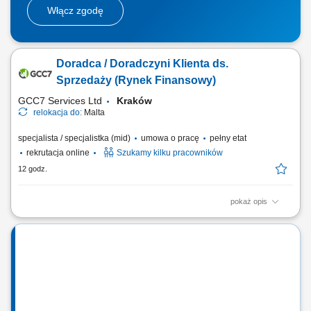
Włącz zgodę
Doradca / Doradczyni Klienta ds.
Sprzedaży (Rynek Finansowy)
GCC7 Services Ltd
Kraków
relokacja do:
Malta
specjalista / specjalistka (mid)
umowa o pracę
pełny etat
rekrutacja online
Szukamy kilku pracowników
12 godz.
pokaż opis
Zakres obowiązków: Telefoniczny kontakt z klientami zainteresowanymi
ofertą. Sprzedaż usług z obszaru finansów, w tym szkoleń dotyczących
edukacji finansowej. Budowanie długofalowych relacji z klientami oraz
pozyskiwanie nowych odbiorców dla partnerów biznesowych.
Realizacja celów...