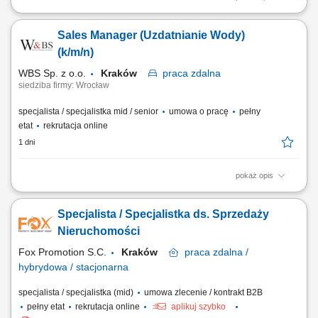
obsługa klientów; utrzymywanie dobrych relacji z klientami; realizacja
celów sprzedażowych; dbałość o wysoką jakość obsługi klientów oraz
Sales Manager (Uzdatnianie Wody)
firm;
(k/m/n)
WBS Sp. z o.o.
Kraków
praca
zdalna
siedziba firmy: Wrocław
specjalista / specjalistka mid / senior
umowa o pracę
pełny
etat
rekrutacja online
1 dni
pokaż opis
Opis stanowiska pracy/zadania: Aktywne pozyskiwanie nowych klientów
i rozwijanie sieci partnerów. Utrzymywanie stałego kontaktu z obecnymi
Specjalista / Specjalistka ds. Sprzedaży
klientami oraz zapewnianie im bieżącego wsparcia. Prowadzenie
negocjacji handlowych oraz przygotowywanie ofert dopasowanych do
Nieruchomości
potrzeb klientów i celów...
Fox Promotion S.C.
Kraków
praca
zdalna /
hybrydowa / stacjonarna
specjalista / specjalistka (mid)
umowa zlecenie / kontrakt B2B
pełny etat
rekrutacja online
aplikuj szybko