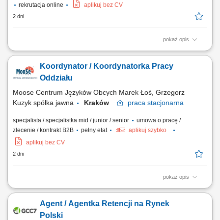
rekrutacja online
aplikuj bez CV
2 dni
pokaż opis
zapewnianie profesjonalnej obsługi klienta w języku angielskim
udzielanie wsparcia w zakresie produktów, zamówień oraz kont
Koordynator / Koordynatorka Pracy
użytkowników; odpowiadanie na pytania klientów i pomoc w
rozwiązywaniu bieżących problemów; diagnozowanie podstawowych
Oddziału
zgłoszeń dotyczących produktów i...
Moose Centrum Języków Obcych Marek Łoś, Grzegorz
Kuzyk spółka jawna
Kraków
praca
stacjonarna
specjalista / specjalistka mid / junior / senior
umowa o pracę /
zlecenie / kontrakt B2B
pełny etat
aplikuj szybko
aplikuj bez CV
2 dni
pokaż opis
Opis stanowiska: Organizowanie i koordynowanie bieżącej pracy
oddziału. Wsparcie w realizacji codziennych zadań operacyjnych i
Agent / Agentka Retencji na Rynek
administracyjnych. Dbanie o sprawny przepływ informacji oraz
prawidłową organizację pracy. Współpraca z zespołem oraz dbanie o
Polski