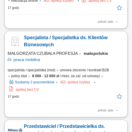
rekrutacja online
aplikuj szybko
aplikuj bez CV
17 godz.
pokaż opis
Opis stanowiska prowadzenie konsultacji z klientami i rozwijanie
powierzonych kont biznesowych, rekomendowanie działań
Specjalista / Specjalistka ds. Klientów
zwiększających skuteczność kampanii reklamowych, analizowanie
wyników marketingowych oraz proponowanie nowych możliwości
Biznesowych
rozwoju, aktywne budowanie relacji z klientami i...
MAŁGORZATA CZUBAŁA PROFESJA
małopolskie
praca
mobilna
specjalista / specjalistka (mid)
umowa zlecenie / kontrakt B2B
pełny etat
8 000 - 12 000 zł
/ mies. (w zal. od umowy)
Szukamy 2 pracowników
aplikuj szybko
aplikuj bez CV
17 godz.
pokaż opis
doradztwo dla klientów biznesowych w zakresie doboru odpowiednich
programów pracowniczych, analiza potrzeb organizacji oraz
Przedstawiciel / Przedstawicielka ds.
rekomendowanie dopasowanych rozwiązań, prowadzenie spotkań z