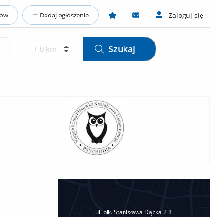
ców
Dodaj ogłoszenie
Zaloguj się
Szukaj
ul. płk. Stanisława Dąbka 2 B