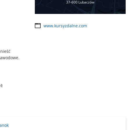
37-600 Lubaczów
www.kursyzdalne.com
dnieść
 zawodowe.
zą
Sanok