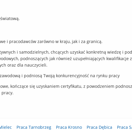
oświatową.
e i pracodawców zarówno w kraju, jak i za granicą.
tywnych i samodzielnych, chcących uzyskać konkretną wiedzę i po
awodowych, podnoszących jak również uzupełniających kwalifikacje
ch oraz dla nauczycieli.
ć zawodową i podniosą Twoją konkurencyjność na rynku pracy
towe, kończące się uzyskaniem certyfikatu, z powodzeniem podnos
 pracy.
Mielec
Praca Tarnobrzeg
Praca Krosno
Praca Dębica
Praca 