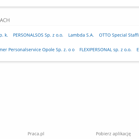
CACH
p. k.
PERSONALSOS Sp. z o.o.
Lambda S.A.
OTTO Special Staff
er Personalservice Opole Sp. z. o o
FLEXIPERSONAL sp. z o.o.
E
Praca.pl
Pobierz aplikację