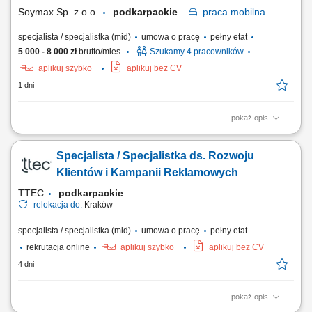
rozwoju, aktywne budowanie relacji z klientami i...
Soymax Sp. z o.o.
podkarpackie
praca
mobilna
specjalista / specjalistka (mid)
umowa o pracę
pełny etat
5 000 - 8 000 zł
brutto/mies.
Szukamy 4 pracowników
aplikuj szybko
aplikuj bez CV
1 dni
pokaż opis
Poszukujemy Konsultantów ds. Żywienia w kilku lokalizacjach w Polsce.
Zakres obowiązków: Sprzedaż dodatków paszowych dla bydła na
Specjalista / Specjalistka ds. Rozwoju
powierzonym terenie. Pozyskiwanie nowych klientów oraz rozwijanie
współpracy z obecnymi partnerami. Budowanie długofalowych relacji z
Klientów i Kampanii Reklamowych
hodowcami i...
TTEC
podkarpackie
relokacja do:
Kraków
specjalista / specjalistka (mid)
umowa o pracę
pełny etat
rekrutacja online
aplikuj szybko
aplikuj bez CV
4 dni
pokaż opis