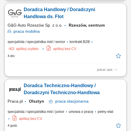
Opis stanowiska rozwijanie współpracy z klientami biznesowymi
poprzez regularny kontakt telefoniczny i mailowy, analizowanie wyników
Doradca Handlowy / Doradczyni
kampanii reklamowych oraz rekomendowanie działań zwiększających
ich skuteczność, identyfikowanie możliwości rozwoju kont i
Handlowa ds. Flot
pozyskiwania dodatkowych...
G&G Auto Rzeszów Sp. z o.o.
Rzeszów, centrum
praca
mobilna
specjalista / specjalistka mid / senior
kontrakt B2B
aplikuj szybko
aplikuj bez CV
4 dni
pokaż opis
Opis stanowiska Aktywne rozwijanie współpracy z klientami
biznesowymi oraz budowanie własnego portfela kontrahentów.
Doradca Techniczno-Handlowy /
Doradztwo w zakresie doboru rozwiązań odpowiadających potrzebom
firm i przedsiębiorców. Przygotowywanie ofert handlowych oraz
Doradczyni Techniczno-Handlowa
prowadzenie negocjacji sprzedażowych....
Praca.pl
Olsztyn
praca
stacjonarna
specjalista / specjalistka mid / junior
umowa o pracę
pełny etat
aplikuj bez CV
4 godz.