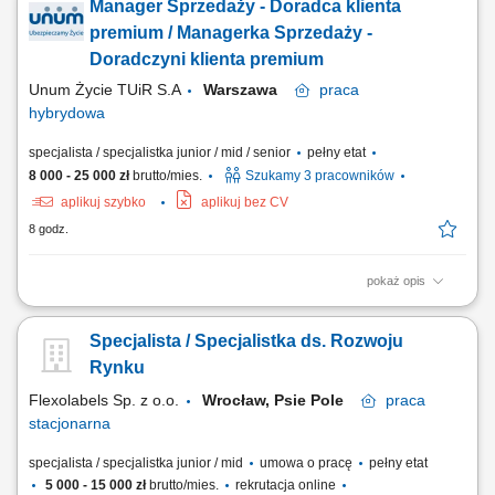
Manager Sprzedaży - Doradca klienta
meblowych, nawiązywanie i rozwijanie relacji z klientami, pozyskiwanie
nowych odbiorców oraz rozwijanie współpracy z obecnymi klientami,
premium / Managerka Sprzedaży -
reprezentowanie firmy podczas...
Doradczyni klienta premium
Unum Życie TUiR S.A
Warszawa
praca
hybrydowa
specjalista / specjalistka junior / mid / senior
pełny etat
8 000 - 25 000 zł
brutto/mies.
Szukamy 3 pracowników
aplikuj szybko
aplikuj bez CV
8 godz.
pokaż opis
Zakres obowiązków: Prowadzenie profesjonalnych spotkań z klientami
indywidualnymi oraz biznesowymi; Analizowanie potrzeb klientów i
Specjalista / Specjalistka ds. Rozwoju
precyzyjne dobieranie rozwiązań finansowych; Aktywne budowanie
oraz rozwijanie własnego portfela klientów; Tworzenie długofalowych
Rynku
relacji opartych na zaufaniu...
Flexolabels Sp. z o.o.
Wrocław, Psie Pole
praca
stacjonarna
specjalista / specjalistka junior / mid
umowa o pracę
pełny etat
5 000 - 15 000 zł
brutto/mies.
rekrutacja online