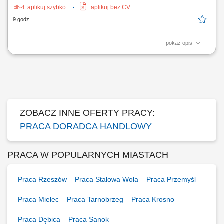
aplikuj szybko
aplikuj bez CV
9 godz.
pokaż opis
wyszukiwanie nowych kontaktów handlowych i nawiązywanie relacji
biznesowych, umawianie spotkań z klientami i partnerami,
reprezentowanie firmy podczas targów oraz spotkań branżowych,
analiza rynku i proponowanie usprawnień wspierających rozwój
sprzedaży, aktywne pozyskiwanie nowych rynków...
ZOBACZ INNE OFERTY PRACY:
PRACA DORADCA HANDLOWY
PRACA W POPULARNYCH MIASTACH
Praca Rzeszów
Praca Stalowa Wola
Praca Przemyśl
Praca Mielec
Praca Tarnobrzeg
Praca Krosno
Praca Dębica
Praca Sanok