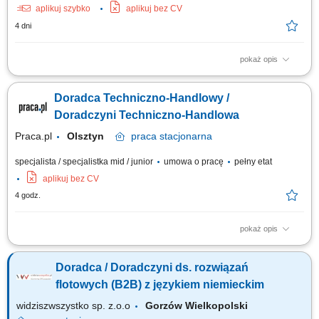
aplikuj szybko
aplikuj bez CV
4 dni
pokaż opis
Opis stanowiska Aktywne rozwijanie współpracy z klientami biznesowymi
oraz budowanie własnego portfela kontrahentów. Doradztwo w zakresie
Doradca Techniczno-Handlowy /
doboru rozwiązań odpowiadających potrzebom firm i przedsiębiorców.
Przygotowywanie ofert handlowych oraz prowadzenie negocjacji
Doradczyni Techniczno-Handlowa
sprzedażowych....
Praca.pl
Olsztyn
praca
stacjonarna
specjalista / specjalistka mid / junior
umowa o pracę
pełny etat
aplikuj bez CV
4 godz.
pokaż opis
Opis stanowiska: Aktywne pozyskiwanie nowych klientów i rozwijanie
współpracy z obecnymi kontrahentami. Doradztwo w zakresie rozwiązań
Doradca / Doradczyni ds. rozwiązań
technicznych dla firm produkcyjnych. Przygotowywanie ofert oraz
negocjowanie warunków współpracy. Analiza potrzeb klientów i
flotowych (B2B) z językiem niemieckim
proponowanie optymalnych...
widziszwszystko sp. z.o.o
Gorzów Wielkopolski