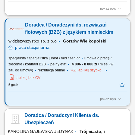
pokaż opis
Opis stanowiska: Aktywne pozyskiwanie nowych klientów i rozwijanie
współpracy z obecnymi kontrahentami. Doradztwo w zakresie
Doradca / Doradczyni ds. rozwiązań
rozwiązań technicznych dla firm produkcyjnych. Przygotowywanie ofert
oraz negocjowanie warunków współpracy. Analiza potrzeb klientów i
flotowych (B2B) z językiem niemieckim
proponowanie optymalnych...
widziszwszystko sp. z.o.o
Gorzów Wielkopolski
praca
stacjonarna
specjalista / specjalistka junior / mid / senior
umowa o pracę /
zlecenie / kontrakt B2B
pełny etat
4 806 - 8 000 zł
/ mies. (w
zal. od umowy)
rekrutacja online
aplikuj szybko
aplikuj bez CV
5 godz.
pokaż opis
Opis stanowiska Poszukujemy osoby nastawionej na realizację celów
sprzedażowych. Zakres obowiązków obejmuje aktywne pozyskiwanie
Doradca / Doradczyni Klienta ds.
nowych klientów B2B oraz budowanie własnej bazy kontaktów. Do
zadań należeć będzie m.in. pozyskiwanie nowych klientów
Ubezpieczeń
biznesowych, sprzedaż systemów...
KAROLINA GAJEWSKA-JEDYNAK
Trójmiasto, i