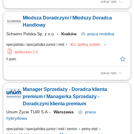
pokaż opis
Nie wymagamy doświadczenia w branży ubezpieczeniowej – liczy się
Twoje doświadczenie w pracy z klientem, umiejętność budowania relacji
Młodsza Doradczyni / Młodszy Doradca
oraz zaangażowanie w rozwój zawodowy. Jeśli pracujesz obecnie w
sprzedaży, bankowości, nieruchomościach, OZE, telekomunikacji,
Handlowy
leasingu, motoryzacji...
Schwinn Polska Sp. z o.o.
Kraków
praca
mobilna
specjalista / specjalistka junior / mid
aplikuj szybko
aplikuj bez CV
5 godz.
pokaż opis
Zakres obowiązków: odwiedzanie stolarzy, biur projektowych oraz
salonów i producentów mebli, prezentowanie oferty akcesoriów
Manager Sprzedaży - Doradca klienta
meblowych, nawiązywanie i rozwijanie relacji z klientami, pozyskiwanie
nowych odbiorców oraz rozwijanie współpracy z obecnymi klientami,
premium / Managerka Sprzedaży -
reprezentowanie firmy podczas...
Doradczyni klienta premium
Unum Życie TUiR S.A
Warszawa
praca
hybrydowa
specjalista / specjalistka junior / mid / senior
pełny etat