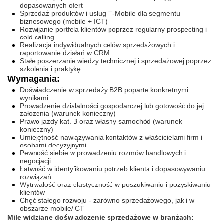
dopasowanych ofert
Sprzedaż produktów i usług T‑Mobile dla segmentu
biznesowego (mobile + ICT)
Rozwijanie portfela klientów poprzez regularny prospecting i
cold calling
Realizacja indywidualnych celów sprzedażowych i
raportowanie działań w CRM
Stałe poszerzanie wiedzy technicznej i sprzedażowej poprzez
szkolenia i praktykę
Wymagania:
Doświadczenie w sprzedaży B2B poparte konkretnymi
wynikami
Prowadzenie działalności gospodarczej lub gotowość do jej
założenia (warunek konieczny)
Prawo jazdy kat. B oraz własny samochód (warunek
konieczny)
Umiejętność nawiązywania kontaktów z właścicielami firm i
osobami decyzyjnymi
Pewność siebie w prowadzeniu rozmów handlowych i
negocjacji
Łatwość w identyfikowaniu potrzeb klienta i dopasowywaniu
rozwiązań
Wytrwałość oraz elastyczność w poszukiwaniu i pozyskiwaniu
klientów
Chęć stałego rozwoju - zarówno sprzedażowego, jak i w
obszarze mobile/ICT
Mile widziane doświadczenie sprzedażowe w branżach: