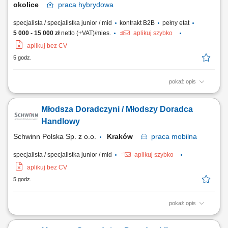
okolice
praca
hybrydowa
specjalista / specjalistka junior / mid
kontrakt B2B
pełny etat
5 000 - 15 000 zł
netto (+VAT)/mies.
aplikuj szybko
aplikuj bez CV
5 godz.
pokaż opis
Nie wymagamy doświadczenia w branży ubezpieczeniowej – liczy się
Twoje doświadczenie w pracy z klientem, umiejętność budowania
Młodsza Doradczyni / Młodszy Doradca
relacji oraz zaangażowanie w rozwój zawodowy. Jeśli pracujesz
obecnie w sprzedaży, bankowości, nieruchomościach, OZE,
Handlowy
telekomunikacji, leasingu, motoryzacji...
Schwinn Polska Sp. z o.o.
Kraków
praca
mobilna
specjalista / specjalistka junior / mid
aplikuj szybko
aplikuj bez CV
5 godz.
pokaż opis
Zakres obowiązków: odwiedzanie stolarzy, biur projektowych oraz
salonów i producentów mebli, prezentowanie oferty akcesoriów