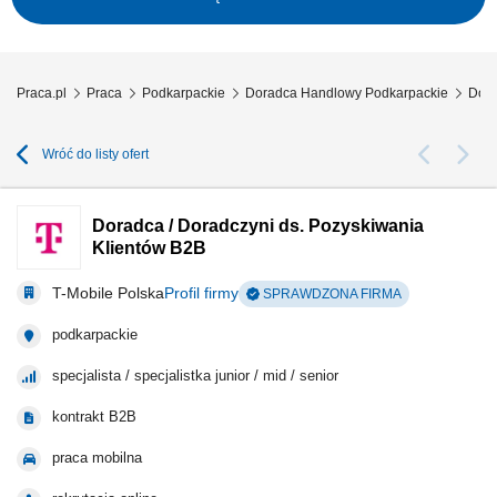
rynku i proponowanie usprawnień wspierających rozwój sprzedaży,
aktywne pozyskiwanie nowych rynków...
Praca.pl
Praca
Podkarpackie
Doradca Handlowy Podkarpackie
Dora
Wróć do listy ofert
Doradca / Doradczyni ds. Pozyskiwania
Klientów B2B
T-Mobile Polska
Profil firmy
SPRAWDZONA FIRMA
podkarpackie
specjalista / specjalistka junior / mid / senior
kontrakt B2B
praca mobilna