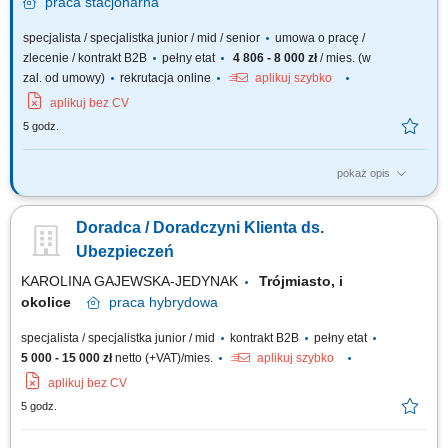
praca
stacjonarna
specjalista / specjalistka junior / mid / senior
umowa o pracę /
zlecenie / kontrakt B2B
pełny etat
4 806 - 8 000 zł
/ mies. (w
zal. od umowy)
rekrutacja online
aplikuj szybko
aplikuj bez CV
5 godz.
pokaż opis
Opis stanowiska Poszukujemy osoby nastawionej na realizację celów
sprzedażowych. Zakres obowiązków obejmuje aktywne pozyskiwanie
Doradca / Doradczyni Klienta ds.
nowych klientów B2B oraz budowanie własnej bazy kontaktów. Do zadań
należeć będzie m.in. pozyskiwanie nowych klientów biznesowych,
Ubezpieczeń
sprzedaż systemów...
KAROLINA GAJEWSKA-JEDYNAK
Trójmiasto, i
okolice
praca
hybrydowa
specjalista / specjalistka junior / mid
kontrakt B2B
pełny etat
5 000 - 15 000 zł
netto (+VAT)/mies.
aplikuj szybko
aplikuj bez CV
5 godz.