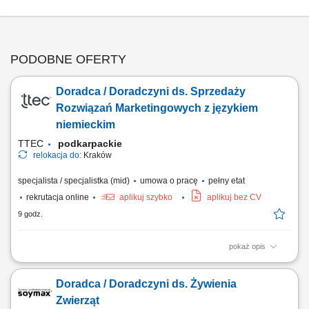
PODOBNE OFERTY
Doradca / Doradczyni ds. Sprzedaży
Rozwiązań Marketingowych z językiem
niemieckim
TTEC
podkarpackie
relokacja do:
Kraków
specjalista / specjalistka (mid)
umowa o pracę
pełny etat
rekrutacja online
aplikuj szybko
aplikuj bez CV
9 godz.
pokaż opis
Opis stanowiska prowadzenie konsultacji z klientami i rozwijanie
powierzonych kont biznesowych, rekomendowanie działań
Doradca / Doradczyni ds. Żywienia
zwiększających skuteczność kampanii reklamowych, analizowanie
wyników marketingowych oraz proponowanie nowych możliwości
Zwierząt