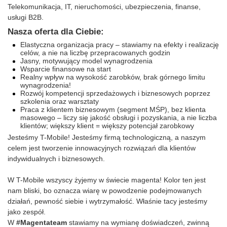
Telekomunikacja, IT, nieruchomości, ubezpieczenia, finanse,
usługi B2B.
Nasza oferta dla Ciebie:
Elastyczna organizacja pracy – stawiamy na efekty i realizację
celów, a nie na liczbę przepracowanych godzin
Jasny, motywujący model wynagrodzenia
Wsparcie finansowe na start
Realny wpływ na wysokość zarobków, brak górnego limitu
wynagrodzenia!
Rozwój kompetencji sprzedażowych i biznesowych poprzez
szkolenia oraz warsztaty
Praca z klientem biznesowym (segment MŚP), bez klienta
masowego – liczy się jakość obsługi i pozyskania, a nie liczba
klientów; większy klient = większy potencjał zarobkowy
Jesteśmy T-Mobile! Jesteśmy firmą technologiczną, a naszym
celem jest tworzenie innowacyjnych rozwiązań dla klientów
indywidualnych i biznesowych.
W T-Mobile wszyscy żyjemy w świecie magenta! Kolor ten jest
nam bliski, bo oznacza wiarę w powodzenie podejmowanych
działań, pewność siebie i wytrzymałość. Właśnie tacy jesteśmy
jako zespół.
W
#Magentateam
stawiamy na wymianę doświadczeń, zwinną