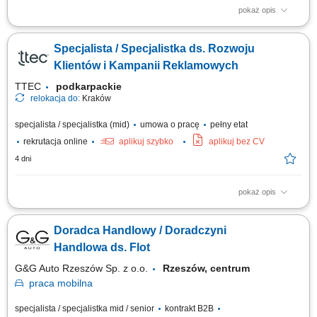
pokaż opis
Poszukujemy Konsultantów ds. Żywienia w kilku lokalizacjach w Polsce.
Zakres obowiązków: Sprzedaż dodatków paszowych dla bydła na
Specjalista / Specjalistka ds. Rozwoju
powierzonym terenie. Pozyskiwanie nowych klientów oraz rozwijanie
współpracy z obecnymi partnerami. Budowanie długofalowych relacji z
Klientów i Kampanii Reklamowych
hodowcami i...
TTEC
podkarpackie
relokacja do:
Kraków
specjalista / specjalistka (mid)
umowa o pracę
pełny etat
rekrutacja online
aplikuj szybko
aplikuj bez CV
4 dni
pokaż opis
Opis stanowiska rozwijanie współpracy z klientami biznesowymi poprzez
regularny kontakt telefoniczny i mailowy, analizowanie wyników kampanii
Doradca Handlowy / Doradczyni
reklamowych oraz rekomendowanie działań zwiększających ich
skuteczność, identyfikowanie możliwości rozwoju kont i pozyskiwania
Handlowa ds. Flot
dodatkowych...
G&G Auto Rzeszów Sp. z o.o.
Rzeszów, centrum
praca
mobilna
specjalista / specjalistka mid / senior
kontrakt B2B