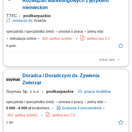
Rozwiązań Marketingowych z językiem
niemieckim
TTEC
podkarpackie
relokacja do:
Kraków
specjalista / specjalistka (mid)
umowa o pracę
pełny etat
rekrutacja online
aplikuj szybko
aplikuj bez CV
9 godz.
pokaż opis
Opis stanowiska prowadzenie konsultacji z klientami i rozwijanie
powierzonych kont biznesowych, rekomendowanie działań
Doradca / Doradczyni ds. Żywienia
zwiększających skuteczność kampanii reklamowych, analizowanie
wyników marketingowych oraz proponowanie nowych możliwości
Zwierząt
rozwoju, aktywne budowanie relacji z klientami i...
Soymax Sp. z o.o.
podkarpackie
praca
mobilna
specjalista / specjalistka (mid)
umowa o pracę
pełny etat
5 000 - 8 000 zł
brutto/mies.
Szukamy 4 pracowników
aplikuj szybko
aplikuj bez CV
1 dni