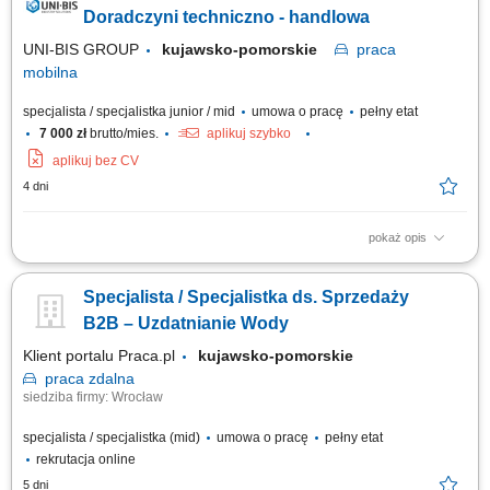
Doradztwo techniczne i wsparcie klientów w doborze najlepszych
Doradczyni techniczno - handlowa
rozwiązań. Budowanie i...
UNI-BIS GROUP
kujawsko-pomorskie
praca
mobilna
specjalista / specjalistka junior / mid
umowa o pracę
pełny etat
7 000 zł
brutto/mies.
aplikuj szybko
aplikuj bez CV
4 dni
pokaż opis
Opis stanowiska: aktywne pozyskiwanie nowych klientów oraz rozwijanie
współpracy z obecnymi partnerami, doradztwo w zakresie doboru
Specjalista / Specjalistka ds. Sprzedaży
rozwiązań technicznych dopasowanych do potrzeb klienta,
prezentowanie oferty produktowej oraz prowadzenie spotkań
B2B – Uzdatnianie Wody
handlowych, budowanie i utrzymywanie...
Klient portalu Praca.pl
kujawsko-pomorskie
praca
zdalna
siedziba firmy: Wrocław
specjalista / specjalistka (mid)
umowa o pracę
pełny etat
rekrutacja online
5 dni