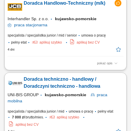
Doradca Handlowo-Techniczny (m/k)
Analizujesz kondycję upraw i dobrostan zwierząt, aby proponować
skuteczne rozwiązania, Udzielasz wsparcia technicznego i doradztwa w
codziennych wyzwaniach, Realizujesz...
Interhandler Sp. z o.o.
kujawsko-pomorskie
praca
stacjonarna
specjalista / specjalistka junior / mid / senior
umowa o pracę
pełny etat
aplikuj szybko
aplikuj bez CV
4 dni
pokaż opis
Twoje zadania: Sprzedaż osprzętu, opon i gąsienic, umów serwisowych,
agregatów oraz usług najmu maszyn. Aktywne pozyskiwanie nowych
Doradca techniczno - handlowy /
klientów oraz rozwijanie współpracy z obecnymi partnerami
biznesowymi. Doradztwo techniczne i wsparcie klientów w doborze
Doradczyni techniczno - handlowa
najlepszych rozwiązań. Budowanie i...
UNI-BIS GROUP
kujawsko-pomorskie
praca
mobilna
specjalista / specjalistka junior / mid
umowa o pracę
pełny etat
7 000 zł
brutto/mies.
aplikuj szybko
aplikuj bez CV