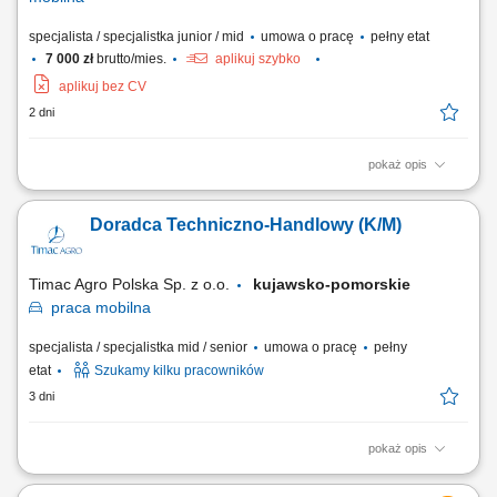
specjalista / specjalistka junior / mid
umowa o pracę
pełny etat
7 000 zł
brutto/mies.
aplikuj szybko
aplikuj bez CV
2 dni
pokaż opis
Opis stanowiska: rozwijanie sprzedaży poprzez aktywne działania w
terenie i obsługę klientów biznesowych, identyfikowanie potrzeb
Doradca Techniczno-Handlowy (K/M)
klientów oraz proponowanie dopasowanych rozwiązań, prowadzenie
prezentacji i negocjacji handlowych, utrzymywanie trwałych relacji i
dbanie o wysoki poziom...
Timac Agro Polska Sp. z o.o.
kujawsko-pomorskie
praca
mobilna
specjalista / specjalistka mid / senior
umowa o pracę
pełny
etat
Szukamy kilku pracowników
3 dni
pokaż opis
Teren pracy: 2-3 powiaty Twój zakres obowiązków: Odwiedzasz
gospodarstwa rolne i budujesz partnerskie relacje z rolnikami,