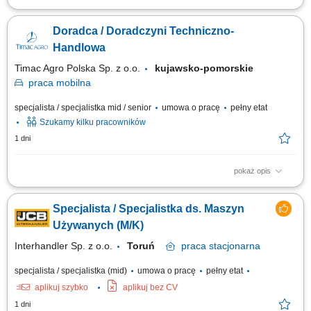
Zakres obowiązków: aktywne pozyskiwanie nowych klientów (terenowe),
oraz rozwój sprzedaży wśród obecnych klientów; doradztwo techniczne i
Doradca / Doradczyni Techniczno-
dobór rozwiązań. prezentowanie produktów i usług firmy oraz
kompleksowych rozwiązań dla klientów; utrzymywanie długofalowych
Handlowa
relacji. Wymagania:...
Timac Agro Polska Sp. z o.o.
kujawsko-pomorskie
praca
mobilna
specjalista / specjalistka mid / senior
umowa o pracę
pełny etat
Szukamy kilku pracowników
1 dni
pokaż opis
Teren pracy: 2-3 powiaty Twoja Misja: Budowanie partnerskich relacji z
Rolnikami; Analiza upraw/hodowli i doradztwo techniczne; Sprzedaż
Specjalista / Specjalistka ds. Maszyn
rozwiązań wspierających efektywność gospodarstw; Osiąganie celów
sprzedażowych z zachowaniem jakości obsługi;
Używanych (M/K)
Interhandler Sp. z o.o.
Toruń
praca
stacjonarna
specjalista / specjalistka (mid)
umowa o pracę
pełny etat
aplikuj szybko
aplikuj bez CV
1 dni