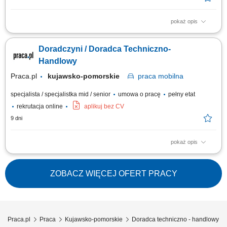
pokaż opis
aktywne pozyskiwanie nowych klientów B2B i rozwijanie sieci partnerów
handlowych, utrzymywanie kontaktu z obecnymi klientami oraz
Doradczyni / Doradca Techniczno-
zapewnianie im wsparcia, prowadzenie negocjacji handlowych i
przygotowywanie ofert dopasowanych do potrzeb klientów, współpraca z
Handlowy
działem serwisowym w zakresie...
Praca.pl
kujawsko-pomorskie
praca
mobilna
specjalista / specjalistka mid / senior
umowa o pracę
pełny etat
rekrutacja online
aplikuj bez CV
9 dni
pokaż opis
Zakres obowiązków: Budowanie i rozwijanie relacji z klientami z sektora
rolniczego. Regularne wizyty w gospodarstwach na wyznaczonym
terenie. Analiza potrzeb klientów oraz ocena upraw i hodowli. Doradztwo
ZOBACZ WIĘCEJ OFERT PRACY
w zakresie doboru odpowiednich rozwiązań. Realizacja planów
sprzedażowych i zapewnianie...
Praca.pl
Praca
Kujawsko-pomorskie
Doradca techniczno - handlowy K