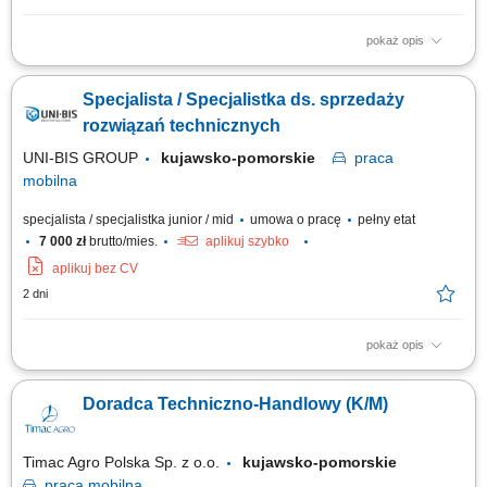
pokaż opis
Kogo szukamy: Poszukujemy Specjalisty/Specjalistki ds. Maszyn
Używanych, który/a łączy podejście handlowe z zainteresowaniem
Specjalista / Specjalistka ds. sprzedaży
zagadnieniami technicznymi. Zadania: Zarządzanie ofertą maszyn
używanych – analiza, wycena, comiesięczna aktualizacja oferty;
rozwiązań technicznych
Przygotowywanie specyfikacji...
UNI-BIS GROUP
kujawsko-pomorskie
praca
mobilna
specjalista / specjalistka junior / mid
umowa o pracę
pełny etat
7 000 zł
brutto/mies.
aplikuj szybko
aplikuj bez CV
2 dni
pokaż opis
Opis stanowiska: rozwijanie sprzedaży poprzez aktywne działania w
terenie i obsługę klientów biznesowych, identyfikowanie potrzeb klientów
Doradca Techniczno-Handlowy (K/M)
oraz proponowanie dopasowanych rozwiązań, prowadzenie prezentacji i
negocjacji handlowych, utrzymywanie trwałych relacji i dbanie o wysoki
poziom...
Timac Agro Polska Sp. z o.o.
kujawsko-pomorskie
praca
mobilna