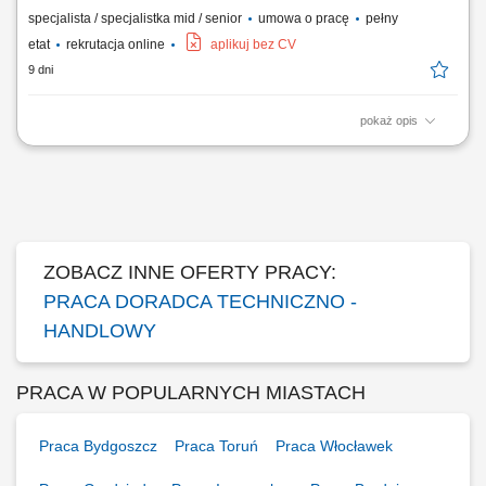
specjalista / specjalistka mid / senior
umowa o pracę
pełny
etat
rekrutacja online
aplikuj bez CV
9 dni
pokaż opis
Zakres obowiązków: Budowanie i rozwijanie relacji z klientami z sektora
rolniczego. Regularne wizyty w gospodarstwach na wyznaczonym
terenie. Analiza potrzeb klientów oraz ocena upraw i hodowli.
Doradztwo w zakresie doboru odpowiednich rozwiązań. Realizacja
planów sprzedażowych i zapewnianie...
ZOBACZ INNE OFERTY PRACY:
PRACA DORADCA TECHNICZNO -
HANDLOWY
PRACA W POPULARNYCH MIASTACH
Praca Bydgoszcz
Praca Toruń
Praca Włocławek