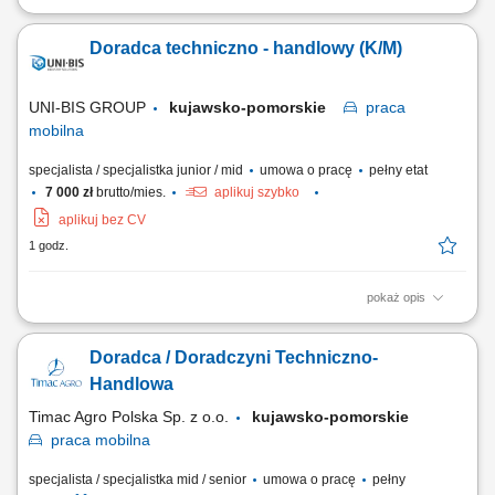
Główny zakres obowiązków: przygotowanie kompleksowych ofert
handlowych dla klientów; prowadzenie gospodarki magazynowej;
Doradca techniczno - handlowy (K/M)
bezpośrednia obsługa klientów w oddziale.
UNI-BIS GROUP
kujawsko-pomorskie
praca
mobilna
specjalista / specjalistka junior / mid
umowa o pracę
pełny etat
7 000 zł
brutto/mies.
aplikuj szybko
aplikuj bez CV
1 godz.
pokaż opis
Zakres obowiązków: aktywne pozyskiwanie nowych klientów
(terenowe), oraz rozwój sprzedaży wśród obecnych klientów; doradztwo
Doradca / Doradczyni Techniczno-
techniczne i dobór rozwiązań. prezentowanie produktów i usług firmy
oraz kompleksowych rozwiązań dla klientów; utrzymywanie
Handlowa
długofalowych relacji. Wymagania:...
Timac Agro Polska Sp. z o.o.
kujawsko-pomorskie
praca
mobilna
specjalista / specjalistka mid / senior
umowa o pracę
pełny