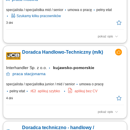
specjalista / specjalistka mid / senior
umowa o pracę
pełny etat
Szukamy kilku pracowników
3 dni
pokaż opis
Teren pracy: 2-3 powiaty Twój zakres obowiązków: Odwiedzasz
gospodarstwa rolne i budujesz partnerskie relacje z rolnikami, Analizujesz
Doradca Handlowo-Techniczny (m/k)
kondycję upraw i dobrostan zwierząt, aby proponować skuteczne
rozwiązania, Udzielasz wsparcia technicznego i doradztwa w
codziennych wyzwaniach, Realizujesz...
Interhandler Sp. z o.o.
kujawsko-pomorskie
praca
stacjonarna
specjalista / specjalistka junior / mid / senior
umowa o pracę
pełny etat
aplikuj szybko
aplikuj bez CV
4 dni
pokaż opis
Twoje zadania: Sprzedaż osprzętu, opon i gąsienic, umów serwisowych,
agregatów oraz usług najmu maszyn. Aktywne pozyskiwanie nowych
Doradca techniczno - handlowy /
klientów oraz rozwijanie współpracy z obecnymi partnerami biznesowymi.