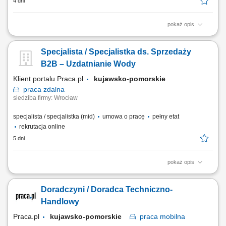
4 dni
pokaż opis
Opis stanowiska: aktywne pozyskiwanie nowych klientów oraz
rozwijanie współpracy z obecnymi partnerami, doradztwo w zakresie
Specjalista / Specjalistka ds. Sprzedaży
doboru rozwiązań technicznych dopasowanych do potrzeb klienta,
prezentowanie oferty produktowej oraz prowadzenie spotkań
B2B – Uzdatnianie Wody
handlowych, budowanie i utrzymywanie...
Klient portalu Praca.pl
kujawsko-pomorskie
praca
zdalna
siedziba firmy: Wrocław
specjalista / specjalistka (mid)
umowa o pracę
pełny etat
rekrutacja online
5 dni
pokaż opis
aktywne pozyskiwanie nowych klientów B2B i rozwijanie sieci
partnerów handlowych, utrzymywanie kontaktu z obecnymi klientami
Doradczyni / Doradca Techniczno-
oraz zapewnianie im wsparcia, prowadzenie negocjacji handlowych i
przygotowywanie ofert dopasowanych do potrzeb klientów, współpraca
Handlowy
z działem serwisowym w zakresie...
Praca.pl
kujawsko-pomorskie
praca
mobilna