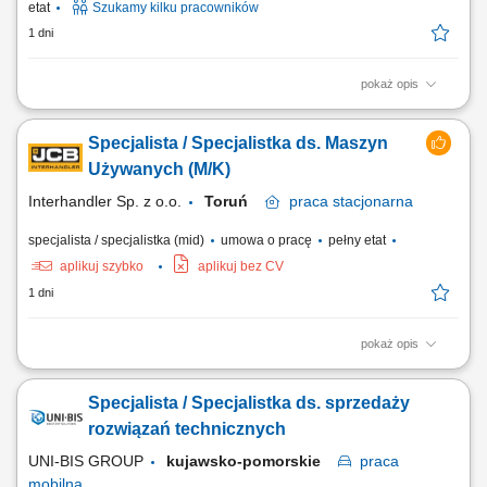
etat
Szukamy kilku pracowników
1 dni
pokaż opis
Teren pracy: 2-3 powiaty Twoja Misja: Budowanie partnerskich relacji z
Rolnikami; Analiza upraw/hodowli i doradztwo techniczne; Sprzedaż
Specjalista / Specjalistka ds. Maszyn
rozwiązań wspierających efektywność gospodarstw; Osiąganie celów
sprzedażowych z zachowaniem jakości obsługi;
Używanych (M/K)
Interhandler Sp. z o.o.
Toruń
praca
stacjonarna
specjalista / specjalistka (mid)
umowa o pracę
pełny etat
aplikuj szybko
aplikuj bez CV
1 dni
pokaż opis
Kogo szukamy: Poszukujemy Specjalisty/Specjalistki ds. Maszyn
Używanych, który/a łączy podejście handlowe z zainteresowaniem
Specjalista / Specjalistka ds. sprzedaży
zagadnieniami technicznymi. Zadania: Zarządzanie ofertą maszyn
używanych – analiza, wycena, comiesięczna aktualizacja oferty;
rozwiązań technicznych
Przygotowywanie specyfikacji...
UNI-BIS GROUP
kujawsko-pomorskie
praca
mobilna