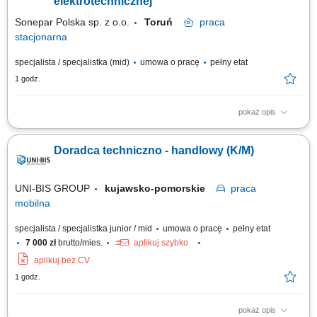
elektrotechnicznej
Sonepar Polska sp. z o.o.
Toruń
praca
stacjonarna
specjalista / specjalistka (mid)
umowa o pracę
pełny etat
1 godz.
pokaż opis
Główny zakres obowiązków: przygotowanie kompleksowych ofert
handlowych dla klientów; prowadzenie gospodarki magazynowej;
Doradca techniczno - handlowy (K/M)
bezpośrednia obsługa klientów w oddziale.
UNI-BIS GROUP
kujawsko-pomorskie
praca
mobilna
specjalista / specjalistka junior / mid
umowa o pracę
pełny etat
7 000 zł
brutto/mies.
aplikuj szybko
aplikuj bez CV
1 godz.
pokaż opis