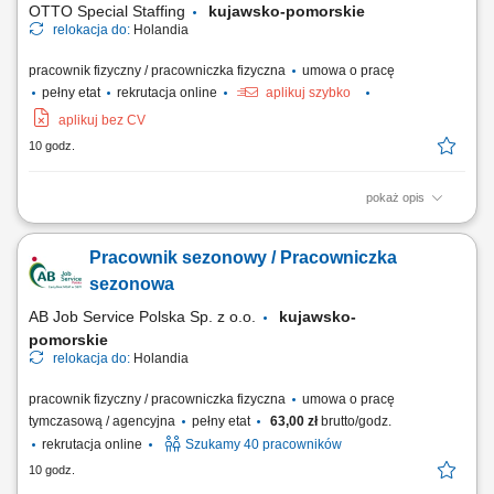
OTTO Special Staffing
kujawsko-pomorskie
relokacja do:
Holandia
pracownik fizyczny / pracowniczka fizyczna
umowa o pracę
pełny etat
rekrutacja online
aplikuj szybko
aplikuj bez CV
10 godz.
pokaż opis
Twoje codzienne zadania Ty będziesz być odpowiedzialnym za
naprawa i kontrola ciężkiego sprzętu do recyklingu . Będziesz:
Pracownik sezonowy / Pracowniczka
Diagnozować i usuwać usterki w złożonych układach hydraulicznych i
mechanicznych; Serwisować i naprawiać elektryczne układy napędowe
sezonowa
oraz komponenty...
AB Job Service Polska Sp. z o.o.
kujawsko-
pomorskie
relokacja do:
Holandia
pracownik fizyczny / pracowniczka fizyczna
umowa o pracę
tymczasową / agencyjna
pełny etat
63,00 zł
brutto/godz.
rekrutacja online
Szukamy 40 pracowników
10 godz.