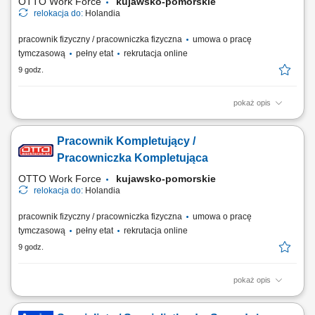
OTTO Work Force
kujawsko-pomorskie
relokacja do:
Holandia
pracownik fizyczny / pracowniczka fizyczna
umowa o pracę
tymczasową
pełny etat
rekrutacja online
9 godz.
pokaż opis
Twoje codzienne zadania Przygotowujesz zamówienia hurtowe dla
sklepów Albert Heijn. Będziesz: Kompletować produkty za pomocą
Pracownik Kompletujący /
skanera ręcznego lub systemu voice pickingu; Podnosić i przenosić
paczki o różnej wadze; Zabezpieczać palety i przygotowywać je do
Pracowniczka Kompletująca
wysyłki; Prowadzić wózek EPT...
OTTO Work Force
kujawsko-pomorskie
relokacja do:
Holandia
pracownik fizyczny / pracowniczka fizyczna
umowa o pracę
tymczasową
pełny etat
rekrutacja online
9 godz.
pokaż opis
Opis stanowiska: Realizacja zamówień dla klientów poprzez
kompletację produktów w magazynie. Obsługa skanerów