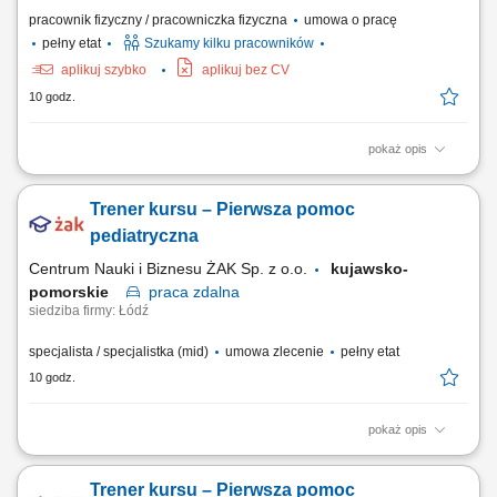
pracownik fizyczny / pracowniczka fizyczna
umowa o pracę
pełny etat
Szukamy kilku pracowników
aplikuj szybko
aplikuj bez CV
10 godz.
pokaż opis
Zakres obowiązków: Realizacja prac szalunkowych przy ścianach,
stropach i słupach. Obsługa systemów szalunkowych oraz praca przy
Trener kursu – Pierwsza pomoc
montażu prefabrykatów betonowych. Wsparcie prac betonowych na
placu budowy. Wykonywanie zadań zgodnie z dokumentacją
pediatryczna
techniczną i budowlaną.
Centrum Nauki i Biznesu ŻAK Sp. z o.o.
kujawsko-
pomorskie
praca
zdalna
siedziba firmy: Łódź
specjalista / specjalistka (mid)
umowa zlecenie
pełny etat
10 godz.
pokaż opis
Nazwa kursu: Pierwsza pomoc pediatryczna Czas trwania: 6 godzin
dydaktycznych Region: cała Polska
Trener kursu – Pierwsza pomoc