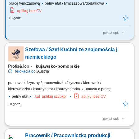
pracę tymczasową
pełny etat / tymczasowa/dodatkowa
aplikuj bez CV
10 godz.
pokaż opis
Praca sezonowa - sadzenie, zbiór warzyw od 12 sierpnia 2026 Wymiar
pracy: sezonowa, umowa o pracę Opis stanowiska: Praca odbywa się w
Szefowa / Szef Kuchni ze znajomością j.
systemie akordu grupowego, indywidualnego (zbiór warzyw, sadzenie)
oraz na godziny (od 13,90€/godz. netto-inne prace np. kierowca,
niemieckiego
brygadzista,…) Wymagania:...
Profis&Job
kujawsko-pomorskie
relokacja do:
Austria
pracownik fizyczny / pracowniczka fizyczna / kierownik /
kierowniczka / koordynator / koordynatorka
umowa o pracę
pełny etat
aplikuj szybko
aplikuj bez CV
10 godz.
pokaż opis
Wymagania: Doświadczenie jako szef kuchni. Znajomość kuchni
według menu naszego lokalu. Umiejętność pracy w zespole i
Pracownik / Pracowniczka produkcji
odpowiedzialne wykonywanie zadań. Przestrzeganie przepisów