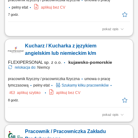
pracownik fizyczny / pracowniczka fizyczna
umowa o pracę
pełny etat
aplikuj bez CV
7 godz.
pokaż opis
Opis stanowiska: Kompleksowe wykonywanie prac malarskich i
remontowo-wykończeniowych. Przygotowanie powierzchni poprzez
Kucharz / Kucharka z językiem
szlifowanie i szpachlowanie. Malowanie wnętrz oraz fasad budynków.
Realizacja prac elewacyjnych i dociepleniowych dla obiektów
angielskim lub niemieckim k/m
budowlanych. Praca zgodnie z projektem oraz...
FLEXIPERSONAL sp. z o.o.
kujawsko-pomorskie
relokacja do:
Niemcy
pracownik fizyczny / pracowniczka fizyczna
umowa o pracę
tymczasową
pełny etat
Szukamy kilku pracowników
aplikuj szybko
aplikuj bez CV
8 godz.
pokaż opis
Opis stanowiska Kompleksowe przyrządzanie oraz estetyczne
serwowanie potraw z menu à la carte. Nadzorowanie najwyższej
Pracownik / Pracowniczka Zakładu
jakości, walorów smakowych oraz prezentacji wydawanych dań.