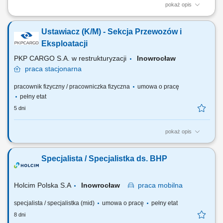
pokaż opis
Zakres obowiązków Odbieranie i dostarczanie posiłków/zakupów;
Zabezpieczanie przesyłek przed ewentualnymi uszkodzeniami;
Ustawiacz (K/M) - Sekcja Przewozów i
Utrzymywanie dobrych relacji z klientami;
Eksploatacji
PKP CARGO S.A. w restrukturyzacji
Inowrocław
praca
stacjonarna
pracownik fizyczny / pracowniczka fizyczna
umowa o pracę
pełny etat
5 dni
pokaż opis
Wyzwania jakie na Ciebie czekają: Organizowanie i nadzorowanie prac
drużyny manewrowej; Koordynacja prac lokomotyw podczas
Specjalista / Specjalistka ds. BHP
wykonywania czynności przy zestawianiu wagonów w składy
pociągowe zgodnie z zasadami prowadzenia ruchu kolejowego i
sygnalizacji; Kierowanie pracą manewrową zgodnie z...
Holcim Polska S.A
Inowrocław
praca
mobilna
specjalista / specjalistka (mid)
umowa o pracę
pełny etat
8 dni