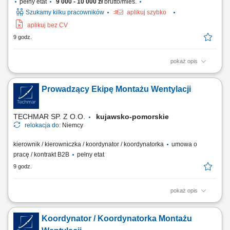
pełny etat
9 000 - 10 000 zł
brutto/mies.
Szukamy kilku pracowników
aplikuj szybko
aplikuj bez CV
9 godz.
pokaż opis
Opis stanowiska: obsługa wózka transportowego lub pojazdu
logistycznego na terenie zakładu, dostarczanie komponentów i
Prowadzący Ekipę Montażu Wentylacji
materiałów na linię produkcyjną, realizacja bieżących zadań
magazynowych i logistycznych, dbanie o ciągłość pracy produkcji oraz
terminową realizację zadań,...
TECHMAR SP. Z O.O.
kujawsko-pomorskie
relokacja do:
Niemcy
kierownik / kierowniczka / koordynator / koordynatorka
umowa o
pracę / kontrakt B2B
pełny etat
9 godz.
pokaż opis
Miejsce pracy: Niemcy Twoje zadania: Organizacja i koordynacja pracy
ekipy monterów wentylacji. Współpraca z niemieckim Bauleiterem.
Koordynator / Koordynatorka Montażu
Nadzór nad jakością i terminowością prac. Wsparcie zespołu podczas
montażu. Przygotowywanie obmiarów (Aufmaß). Przygotowywanie