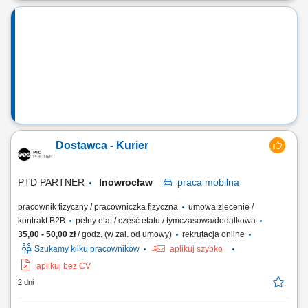
oparciu o sprawdzony model biznesowy. Dbanie o wysoką jakość
obsługi. Monitorowanie stanów magazynowych i zamówień.
Dostosowywanie asortymentu sklepu do potrzeb lokalnego rynku.
Współpraca z centralą w zakresie działań...
Dostawca - Kurier
PTD PARTNER
Inowrocław
praca
mobilna
pracownik fizyczny / pracowniczka fizyczna
umowa zlecenie /
kontrakt B2B
pełny etat / część etatu / tymczasowa/dodatkowa
35,00 - 50,00 zł
/ godz. (w zal. od umowy)
rekrutacja online
Szukamy kilku pracowników
aplikuj szybko
aplikuj bez CV
2 dni