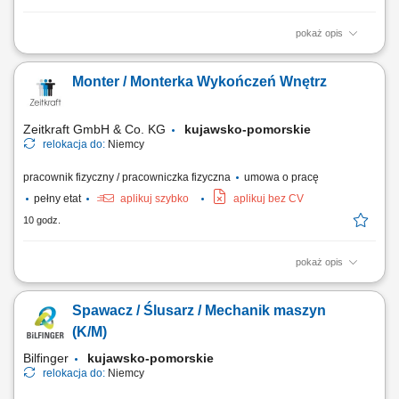
pokaż opis
Zakres obowiązków Doświadczenie oraz samodzielność w pracach:
malarskich (malowanie tradycyjne i natryskowe), tapeciarskich (raufaza
Monter / Monterka Wykończeń Wnętrz
i flizelina), przygotowanie podłoża (szlifowanie, gruntowanie,
szpachlowanie, akrylowanie).
Zeitkraft GmbH & Co. KG
kujawsko-pomorskie
relokacja do:
Niemcy
pracownik fizyczny / pracowniczka fizyczna
umowa o pracę
pełny etat
aplikuj szybko
aplikuj bez CV
10 godz.
pokaż opis
Opis stanowiska: Wykonywanie prac malarskich i natryskowych zgodnie
ze standardami, Tapetowanie oraz przygotowanie powierzchni do
Spawacz / Ślusarz / Mechanik maszyn
wykończenia, Szlifowanie, szpachlowanie i inne prace
przygotowawcze, Dbałość o terminową realizację zadań i wysoką
(K/M)
jakość wykonania, Udział w projektach...
Bilfinger
kujawsko-pomorskie
relokacja do:
Niemcy