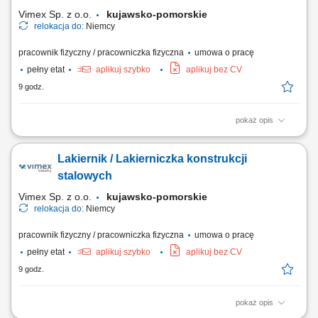
ślusarskich; Montaż konstrukcji stalowych,...
Vimex Sp. z o.o.
kujawsko-pomorskie
relokacja do:
Niemcy
pracownik fizyczny / pracowniczka fizyczna
umowa o pracę
pełny etat
aplikuj szybko
aplikuj bez CV
9 godz.
pokaż opis
Zakres obowiązków: oczyszczanie i wykańczanie odlewów wykonanych
z aluminium; wykonywanie prac szlifierskich przy użyciu podstawowych
Lakiernik / Lakierniczka konstrukcji
narzędzi i urządzeń; kontrola jakości wykonywanych elementów na
swoim stanowisku pracy; dbanie o wysoką jakość oraz zgodność
stalowych
produktu z wymaganiami.
Vimex Sp. z o.o.
kujawsko-pomorskie
relokacja do:
Niemcy
pracownik fizyczny / pracowniczka fizyczna
umowa o pracę
pełny etat
aplikuj szybko
aplikuj bez CV
9 godz.
pokaż opis