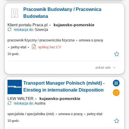
Zadania: obsługa wózków widłowych wysokiego składu; obsługa
wózków czołowych (frontowych) transport oraz składowanie części do
Pracownik Budowlany / Pracownica
wagonów kolejowych; załadunek i rozładunek towarów; przestrzeganie
zasad bezpieczeństwa oraz obowiązujących procedur;
Budowlana
Klient portalu Praca.pl
kujawsko-pomorskie
relokacja do:
Szwecja
pracownik fizyczny / pracowniczka fizyczna
umowa o pracę
pełny etat
aplikuj bez CV
10 godz.
pokaż opis
Asystowanie przy montażu konstrukcji ciesielskich, przygotowywaniu
zbrojeń oraz wylewaniu elementów żelbetowych. Realizowanie zadań z
Transport Manager Polnisch (m/w/d) -
zakresu prac wykończeniowych, naprawczych i kosmetyki budowlanej
na obiekcie. Dbaniu o stały ład, porządek i bezpieczeństwo w obszarze
Einstieg in internationale Disposition
prowadzenia robót....
LKW WALTER
kujawsko-pomorskie
relokacja do:
Austria
specjalista / specjalistka (mid)
umowa o pracę
pełny etat
10 godz.