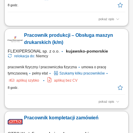
8 godz.
pokaż opis
Opis stanowiska obsługa wózków widłowych typu reachtruck oraz
heftruck, transport palet z produktami spożywczymi pomiędzy strefami
Pracownik produkcji – Obsługa maszyn
magazynu i chłodni, rozmieszczanie towarów na regałach wysokiego
składowania, załadunek i rozładunek pojazdów dostawczych,
drukarskich (k/m)
kompletowanie zamówień zgodnie...
FLEXIPERSONAL sp. z o.o.
kujawsko-pomorskie
relokacja do:
Niemcy
pracownik fizyczny / pracowniczka fizyczna
umowa o pracę
tymczasową
pełny etat
Szukamy kilku pracowników
aplikuj szybko
aplikuj bez CV
8 godz.
pokaż opis
Zakres obowiązków Obsługa i ustawianie maszyn drukarskich;
Przygotowywanie maszyn do realizacji zleceń produkcyjnych; Kontrola
Pracownik kompletacji zamówień
jakości wykonywanych wydruków oraz bieżące usuwanie niezgodności
jakościowych; Nadzór nad prawidłowym przebiegiem procesu
produkcyjnego; Dbanie o sprawność...