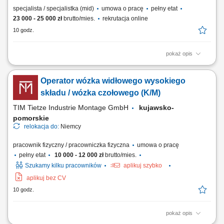
specjalista / specjalistka (mid)
umowa o pracę
pełny etat
23 000 - 25 000 zł
brutto/mies.
rekrutacja online
10 godz.
pokaż opis
Realizacja pomiarów detali i narzędzi przy wykorzystaniu
nowoczesnych systemów metrologicznych. Programowanie i obsługa
Operator wózka widłowego wysokiego
maszyn współrzędnościowych oraz analiza uzyskanych wyników.
Przygotowywanie raportów jakościowych i dokumentacji kontrolnej.
składu / wózka czołowego (K/M)
Współpraca z działami produkcyjnymi w...
TIM Tietze Industrie Montage GmbH
kujawsko-
pomorskie
relokacja do:
Niemcy
pracownik fizyczny / pracowniczka fizyczna
umowa o pracę
pełny etat
10 000 - 12 000 zł
brutto/mies.
Szukamy kilku pracowników
aplikuj szybko
aplikuj bez CV
10 godz.
pokaż opis