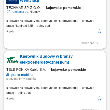
Wentylacji
robót dodatkowych...
TECHMAR SP. Z O.O.
kujawsko-pomorskie
relokacja do:
Niemcy
kierownik / kierowniczka / koordynator / koordynatorka
umowa o
pracę / kontrakt B2B
pełny etat
9 godz.
pokaż opis
Miejsce pracy: Niemcy Zakres obowiązków: Zarządzanie pracą ekipy
realizującej montaż instalacji wentylacyjnych. Koordynowanie działań z
Kierownik Budowy w branży
przedstawicielami inwestycji i kierownictwem budowy. Kontrola jakości
wykonania oraz terminowości prowadzonych robót. Udział w pracach
elektroenergetycznej (k/m)
montażowych i...
TELE-FONIKA Kable S.A.
kujawsko-pomorskie
praca
mobilna
siedziba firmy: Kraków
kierownik / kierowniczka / koordynator / koordynatorka
umowa o
pracę
pełny etat
9 godz.