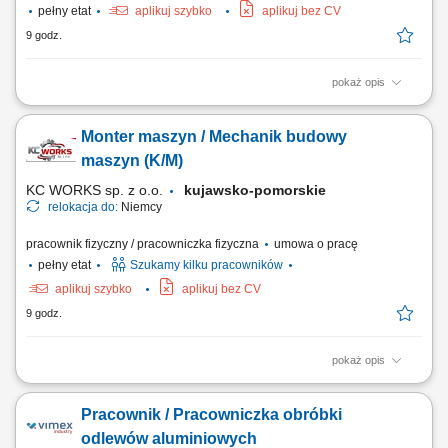
pełny etat
aplikuj szybko
aplikuj bez CV
9 godz.
pokaż opis
ЗВАРЮВАЛЬНИКИ - зварювання напівавтоматом MAG 135 всі
позиції; СЛЮСАР – шліфування, зачистка зварних швів; МОНТАЖ –
Monter maszyn / Mechanik budowy
уміння читати технічний рисунок; монтаж металоконструкцій;
ФАРБУВАЛЬНИК - фарбування пістолетом; ЕЛЕКТРИК -
maszyn (K/M)
МОНТАЖНИК - монтаж електроустановки.
KC WORKS sp. z o.o.
kujawsko-pomorskie
relokacja do:
Niemcy
pracownik fizyczny / pracowniczka fizyczna
umowa o pracę
pełny etat
Szukamy kilku pracowników
aplikuj szybko
aplikuj bez CV
9 godz.
pokaż opis
Praca będzie wykonywana w naszej lokalizacji produkcyjnej i
montażowej w Lindern w Niemczech. Zakres obowiązków: Montaż
Pracownik / Pracowniczka obróbki
maszyn oraz podzespołów mechanicznych; Montaż elementów zgodnie
z dokumentacją techniczną; Wykonywanie prac mechanicznych i
odlewów aluminiowych