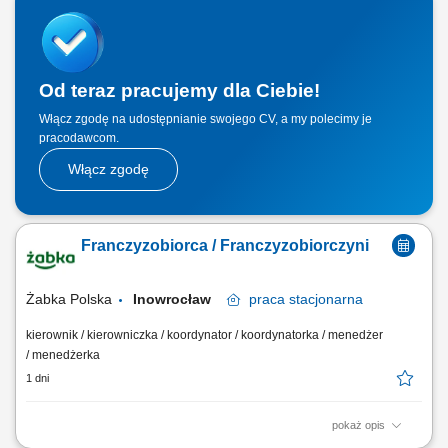
dotarły w nienaruszonym stanie, utrzymywanie pozytywnych relacji z
klientami i dbanie o wysoką jakość obsługi, realizacja dostaw w
systemie Xpress Delivery...
Od teraz pracujemy dla Ciebie!
Włącz zgodę na udostępnianie swojego CV, a my polecimy je
pracodawcom.
Włącz zgodę
Franczyzobiorca / Franczyzobiorczyni
Żabka Polska
Inowrocław
praca
stacjonarna
kierownik / kierowniczka / koordynator / koordynatorka / menedżer
/ menedżerka
1 dni
pokaż opis
Główne zadania: Prowadzenie własnej działalności gospodarczej w