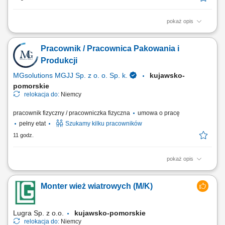
pokaż opis
Opis stanowiska: Prowadzenie konsultacji i wsparcia psychologicznego
zgodnie z zakresem psychologii transportu. Budowanie profesjonalnych
Pracownik / Pracownica Pakowania i
relacji z klientami oraz dbanie o wysoką jakość obsługi. Korzystanie z
nowoczesnych narzędzi cyfrowych wspierających codzienną pracę.
Produkcji
Udział w...
MGsolutions MGJJ Sp. z o. o. Sp. k.
kujawsko-
pomorskie
relokacja do:
Niemcy
pracownik fizyczny / pracowniczka fizyczna
umowa o pracę
pełny etat
Szukamy kilku pracowników
11 godz.
pokaż opis
Zakres obowiązków: Wykonywanie prostych prac produkcyjnych przy
linii. Pakowanie, sortowanie i układanie produktów. Wsparcie procesu
Monter wież wiatrowych (M/K)
produkcyjnego w zadaniach pomocniczych. Kontrola wizualna jakości
produktów. Utrzymanie porządku na stanowisku pracy.
Lugra Sp. z o.o.
kujawsko-pomorskie
relokacja do:
Niemcy