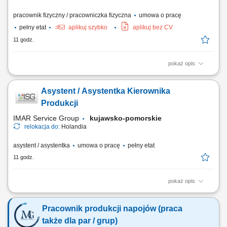
pracownik fizyczny / pracowniczka fizyczna
umowa o pracę
pełny etat
aplikuj szybko
aplikuj bez CV
11 godz.
pokaż opis
Twój zakres obowiązków montaż wież wiatrowych, montaż
prefabrykowanych elementów betonowych; Wymagania brak
Asystent / Asystentka Kierownika
przeciwwskazań do pracy na wysokości; prawo jazdy kat.B;
odpowiedzialność, umiejętność pracy w zespole; mile widziane
Produkcji
doświadczenie w branży budowlanej lub montażowej (dla...
IMAR Service Group
kujawsko-pomorskie
relokacja do:
Holandia
asystent / asystentka
umowa o pracę
pełny etat
11 godz.
pokaż opis
Opis stanowiska: Planowanie i bieżąca koordynacja procesów
produkcyjnych w zakładzie. Zarządzanie zespołem produkcyjnym i
Pracownik produkcji napojów (praca
logistycznym liczącym 10–20 osób. Nadzór nad realizacją planów
produkcyjnych oraz terminowością zadań. Kontrola jakości produktów
także dla par / grup)