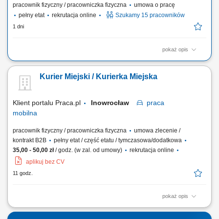
pracownik fizyczny / pracowniczka fizyczna
umowa o pracę
pełny etat
rekrutacja online
Szukamy 15 pracowników
1 dni
pokaż opis
Zakres obowiązków Wiązanie zbrojenia cęgami;
Kurier Miejski / Kurierka Miejska
Klient portalu Praca.pl
Inowrocław
praca
mobilna
pracownik fizyczny / pracowniczka fizyczna
umowa zlecenie /
kontrakt B2B
pełny etat / część etatu / tymczasowa/dodatkowa
35,00 - 50,00 zł
/ godz. (w zal. od umowy)
rekrutacja online
aplikuj bez CV
11 godz.
pokaż opis
odbiór i dostarczanie posiłków, zakupów oraz drobnych przesyłek na
wskazany adres, zabezpieczanie przesyłek podczas transportu, aby