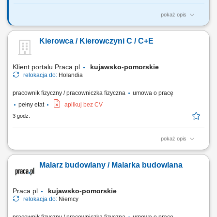
pokaż opis
Zakres obowiązków: Wykonywanie zadań służb BHP, w tym
promowanie i wdrażanie polityki bezpieczeństwa pracy i ochrony
Kierowca / Kierowczyni C / C+E
zdrowia, a także środowiska. Prowadzenie postępowań
powypadkowych oraz analiz zdarzeń potencjalnie wypadkowych (near
miss). Opracowywanie i aktualizacja ocen ryzyka...
Klient portalu Praca.pl
kujawsko-pomorskie
relokacja do:
Holandia
pracownik fizyczny / pracowniczka fizyczna
umowa o pracę
pełny etat
aplikuj bez CV
3 godz.
pokaż opis
Codzienne trasy lokalne na terenie Holandii i Beneluksu; Dostawy do
sklepów, obsługa chłodni, recykling lub praca na placu (Terberg) Praca
Malarz budowlany / Malarka budowlana
w trybie zmianowym – zgodnie z ustalonym grafikiem;
Praca.pl
kujawsko-pomorskie
relokacja do:
Niemcy