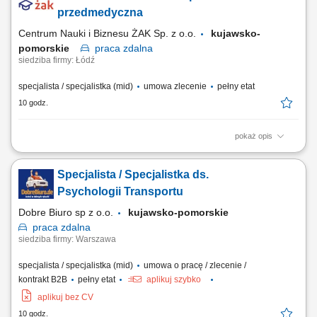
przedmedyczna
Centrum Nauki i Biznesu ŻAK Sp. z o.o.
kujawsko-
pomorskie
praca
zdalna
siedziba firmy: Łódź
specjalista / specjalistka (mid)
umowa zlecenie
pełny etat
10 godz.
pokaż opis
Nazwa kursu: Pierwsza pomoc przedmedyczna Czas trwania: 8 godzin
dydaktycznych Region: cała Polska
Specjalista / Specjalistka ds.
Psychologii Transportu
Dobre Biuro sp z o.o.
kujawsko-pomorskie
praca
zdalna
siedziba firmy: Warszawa
specjalista / specjalistka (mid)
umowa o pracę / zlecenie /
kontrakt B2B
pełny etat
aplikuj szybko
aplikuj bez CV
10 godz.