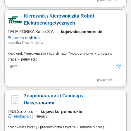
pokaż opis
Miejsce pracy stacjonarnej: Kraków lub Myślenice oraz budowy na
terenie całej Polski Forma zatrudnienia: umowa o pracę Twój zakres
Kierownik / Kierowniczka Robót
obowiązków Pełnienie funkcji Kierownika Budowy podczas realizacji
obiektów elektroenergetycznych, szczególne budowy linii kablowych
Elektroenergetycznych
elektroenergetycznych min...
TELE-FONIKA Kable S.A.
kujawsko-pomorskie
praca
mobilna
siedziba firmy: Kraków
kierownik / kierowniczka / koordynator / koordynatorka
umowa o
pracę
pełny etat
9 godz.
pokaż opis
Miejsce pracy stacjonarnej: Kraków lub Myślenice oraz budowy na
terenie całej Polski Forma zatrudnienia: umowa o pracę Opis
Зварювальник / Слюсар /
stanowiska kompleksowe prowadzenie projektów
elektroenergetycznych związanych z liniami kablowymi WN i
Лакувальник
magazynami energii; nadzór nad realizacją robót elektrycznych...
TNS Sp. z o.o.
kujawsko-pomorskie
relokacja do:
Niemcy
pracownik fizyczny / pracowniczka fizyczna
umowa o pracę