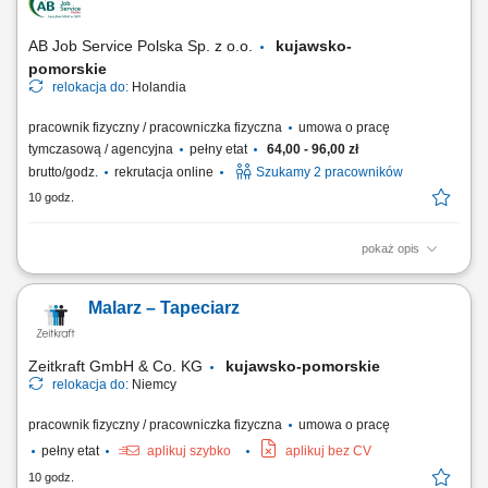
higieny. Mile widziane wykształcenie kucharskie, jednak doświadczenie
jest kluczowe. Podstawowa znajomość...
AB Job Service Polska Sp. z o.o.
kujawsko-
pomorskie
relokacja do:
Holandia
pracownik fizyczny / pracowniczka fizyczna
umowa o pracę
tymczasową / agencyjna
pełny etat
64,00 - 96,00 zł
brutto/godz.
rekrutacja online
Szukamy 2 pracowników
10 godz.
pokaż opis
Opis stanowiska Praca przy produkcji gotowych produktów
spożywczych, takich jak naleśniki i poffertjes. Pakowanie wyrobów oraz
Malarz – Tapeciarz
przygotowywanie produktów do dalszej wysyłki. Kontrola jakości
produktów zgodnie z obowiązującymi standardami. Dbanie o czystość i
porządek na stanowisku pracy....
Zeitkraft GmbH & Co. KG
kujawsko-pomorskie
relokacja do:
Niemcy
pracownik fizyczny / pracowniczka fizyczna
umowa o pracę
pełny etat
aplikuj szybko
aplikuj bez CV
10 godz.