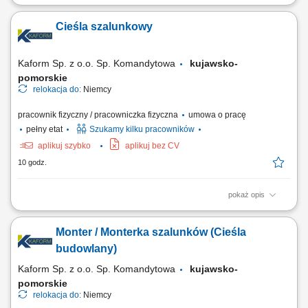
Sprzedaż szerokiej gamy nowych i używanych pojazdów użytkowych
(ciągniki siodłowe, naczepy) bez ograniczeń co do marki; Kompleksowe
Cieśla szalunkowy
doradztwo dla klientów B2B w zakresie zarządzania flotą oraz
finansowania; Aktywne rozwijanie i pozyskiwanie nowych rynków
sprzedażowych; Współpraca z...
Kaform Sp. z o.o. Sp. Komandytowa
kujawsko-
pomorskie
relokacja do:
Niemcy
pracownik fizyczny / pracowniczka fizyczna
umowa o pracę
pełny etat
Szukamy kilku pracowników
aplikuj szybko
aplikuj bez CV
10 godz.
pokaż opis
Opis stanowiska: Szalowanie: ścian, stropów, słupów - praca
samodzielna i w zespołach; Praca z systemami szalunkowymi; Montaż
Monter / Monterka szalunków (Cieśla
prefabrykatów betonowych; Betonowanie;
budowlany)
Kaform Sp. z o.o. Sp. Komandytowa
kujawsko-
pomorskie
relokacja do:
Niemcy