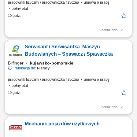
pracownik fizyczny / pracowniczka fizyczna
umowa o pracę
pełny etat
10 godz.
pokaż opis
Twój zakres obowiązków: spawanie konstrukcji stalowych;
przygotowanie elementów do spawania według rysunku; naprawa
Serwisant / Serwisantka Maszyn
sprzętu ciężkiego (koparek, ładowarek, wiertnic, torkretnic i innego
sprzętu stosowanego przy budowie tuneli) usuwanie usterek napędów
Budowlanych – Spawacz / Spawaczka
hydraulicznych; kontrola stanu...
Bilfinger
kujawsko-pomorskie
relokacja do:
Niemcy
pracownik fizyczny / pracowniczka fizyczna
umowa o pracę
pełny etat
10 godz.
pokaż opis
Opis stanowiska: Wykonywanie prac spawalniczych przy konstrukcjach
stalowych i elementach maszyn. Przygotowywanie części do spawania
Mechanik pojazdów użytkowych
na podstawie rysunku technicznego. Naprawa i konserwacja sprzętu
budowlanego oraz urządzeń wykorzystywanych podczas realizacji
inwestycji. Usuwanie usterek...