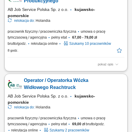
Bieżące zarządzanie stanem magazynowym oraz optymalizacja
Produkcyjnego
wykorzystania składników kuchennych. Ścisła...
AB Job Service Polska Sp. z o.o.
kujawsko-
pomorskie
relokacja do:
Holandia
pracownik fizyczny / pracowniczka fizyczna
umowa o pracę
tymczasową / agencyjna
pełny etat
67,00 - 79,00 zł
brutto/godz.
rekrutacja online
Szukamy 10 pracowników
8 godz.
pokaż opis
Opis stanowiska wykonywanie prac produkcyjnych w zakładzie
przetwórstwa drobiu, zawieszanie drobiu na linii produkcyjnej zgodnie z
Operator / Operatorka Wózka
obowiązującymi procedurami, dbanie o porządek i czystość stanowiska
pracy, przestrzeganie zasad bezpieczeństwa oraz standardów jakości,
Widłowego Reachtruck
współpraca z...
AB Job Service Polska Sp. z o.o.
kujawsko-
pomorskie
relokacja do:
Holandia
pracownik fizyczny / pracowniczka fizyczna
umowa o pracę
tymczasową / agencyjna
pełny etat
69,00 zł
brutto/godz.
rekrutacja online
Szukamy 2 pracowników