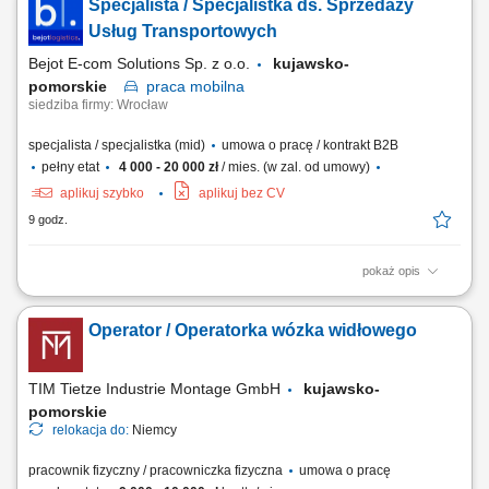
Specjalista / Specjalistka ds. Sprzedaży
magazynowych i systemów wspierających kompletację. Transport
produktów przy wykorzystaniu wózków magazynowych.
Usług Transportowych
Przygotowywanie przesyłek i palet do wysyłki. Kontrola jakości...
Bejot E-com Solutions Sp. z o.o.
kujawsko-
pomorskie
praca
mobilna
siedziba firmy: Wrocław
specjalista / specjalistka (mid)
umowa o pracę / kontrakt B2B
pełny etat
4 000 - 20 000 zł
/ mies. (w zal. od umowy)
aplikuj szybko
aplikuj bez CV
9 godz.
pokaż opis
Opis stanowiska: Pozyskiwanie nowych klientów biznesowych oraz
rozwój współpracy z obecnymi partnerami. Sprzedaż usług z zakresu
Operator / Operatorka wózka widłowego
transportu międzynarodowego i rozwiązań logistycznych. Prowadzenie
rozmów handlowych, spotkań oraz prezentowanie oferty firmy.
Negocjowanie warunków...
TIM Tietze Industrie Montage GmbH
kujawsko-
pomorskie
relokacja do:
Niemcy
pracownik fizyczny / pracowniczka fizyczna
umowa o pracę