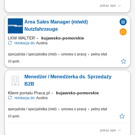
pokaż opis
Stellenbeschreibung Deine Aufgaben Transportabwicklung: Nach der
übergeordneten Transportplanung übernimmst du die tägliche
Area Sales Manager (m/w/d)
Disposition und begleitest internationale Transporte zuverlässig durch
die operative Abwicklung; Wirtschaftliche Entscheidungen: Du
Nutzfahrzeuge
vergleichst verfügbare...
LKW WALTER
kujawsko-pomorskie
relokacja do:
Austria
specjalista / specjalistka (mid)
umowa o pracę
pełny etat
10 godz.
Menedżer / Menedżerka ds. Sprzedaży
B2B
Klient portalu Praca.pl
kujawsko-pomorskie
relokacja do:
Austria
specjalista / specjalistka (mid)
umowa o pracę
pełny etat
10 godz.
pokaż opis