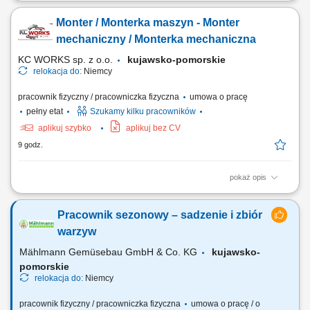
Zakres obowiązków: przygotowywanie elementów stalowych do
procesu śrutowania; oczyszczanie powierzchni konstrukcji stalowych z
Monter / Monterka maszyn - Monter
rdzy i innych zanieczyszczeń; wykonywanie prac związanych ze
śrutowaniem konstrukcji stalowych; przygotowanie elementów do
mechaniczny / Monterka mechaniczna
dalszej obróbki, w tym zabezpieczanie i...
KC WORKS sp. z o.o.
kujawsko-pomorskie
relokacja do:
Niemcy
pracownik fizyczny / pracowniczka fizyczna
umowa o pracę
pełny etat
Szukamy kilku pracowników
aplikuj szybko
aplikuj bez CV
9 godz.
pokaż opis
Praca obejmuje międzynarodowe montaże, instalacje oraz prace
serwisowe u klientów, głównie na terenie Europy. Zakres obowiązków
Pracownik sezonowy – sadzenie i zbiór
Montaż mechaniczny maszyn i urządzeń przemysłowych; Montaż
podzespołów mechanicznych, konstrukcji stalowych, rurociągów,
warzyw
wentylatorów, zaworów oraz innych...
Mählmann Gemüsebau GmbH & Co. KG
kujawsko-
pomorskie
relokacja do:
Niemcy
pracownik fizyczny / pracowniczka fizyczna
umowa o pracę / o