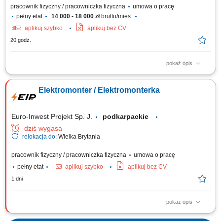
pracownik fizyczny / pracowniczka fizyczna
umowa o pracę
pełny etat
14 000 - 18 000 zł
brutto/mies.
aplikuj szybko
aplikuj bez CV
20 godz.
pokaż opis
Zakres obowiązków: Wykonywanie instalacji elektrycznych w obiektach
mieszkalnych i biurowych. Układanie nowych przewodów oraz wymiana
Elektromonter / Elektromonterka
starych instalacji. Montaż i podłączanie szaf sterowniczych. Realizacja
prostych prac montażowych. Praca w zespole polsko-niemieckim.
Euro-Inwest Projekt Sp. J.
podkarpackie
dziś wygasa
relokacja do:
Wielka Brytania
pracownik fizyczny / pracowniczka fizyczna
umowa o pracę
pełny etat
aplikuj szybko
aplikuj bez CV
1 dni
pokaż opis
Montaż i budowa tras oraz linii kablowych. Instalacja gniazdek,