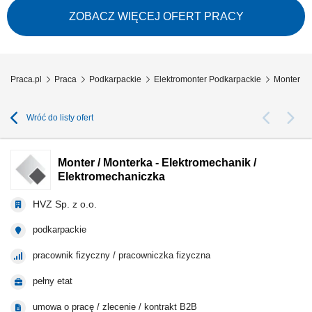
przełączników i kompletnych instalacji elektrycznych. Montaż urządzeń
sterowania i oświetlenia. Montaż rozdzielnic i szaf sterowniczych.
ZOBACZ WIĘCEJ OFERT PRACY
Praca.pl
Praca
Podkarpackie
Elektromonter Podkarpackie
Monter / 
Wróć do listy ofert
Monter / Monterka - Elektromechanik /
Elektromechaniczka
HVZ Sp. z o.o.
podkarpackie
pracownik fizyczny / pracowniczka fizyczna
pełny etat
umowa o pracę / zlecenie / kontrakt B2B