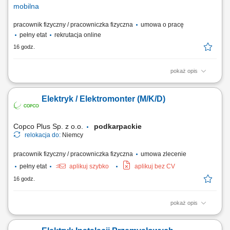
mobilna
pracownik fizyczny / pracowniczka fizyczna
umowa o pracę
pełny etat
rekrutacja online
16 godz.
pokaż opis
praca mobilna na terenie całego kraju Zakres obowiązków: Prace
montażowe przy budowie stacji elektroenergetycznych w Polsce;
Elektryk / Elektromonter (M/K/D)
Copco Plus Sp. z o.o.
podkarpackie
relokacja do:
Niemcy
pracownik fizyczny / pracowniczka fizyczna
umowa zlecenie
pełny etat
aplikuj szybko
aplikuj bez CV
16 godz.
pokaż opis
Obowiązki: Montaż instalacji elektrycznych w obiektach przemysłowych
i handlowych; Uruchomienia instalacji elektrycznych; Pomiary