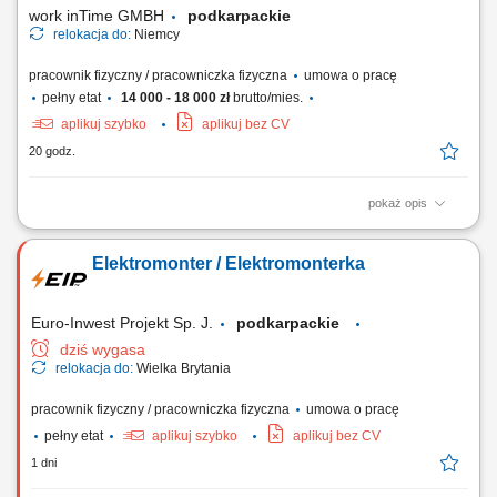
work inTime GMBH
podkarpackie
relokacja do:
Niemcy
pracownik fizyczny / pracowniczka fizyczna
umowa o pracę
pełny etat
14 000 - 18 000 zł
brutto/mies.
aplikuj szybko
aplikuj bez CV
20 godz.
pokaż opis
Zakres obowiązków: Wykonywanie instalacji elektrycznych w obiektach
mieszkalnych i biurowych. Układanie nowych przewodów oraz wymiana
Elektromonter / Elektromonterka
starych instalacji. Montaż i podłączanie szaf sterowniczych. Realizacja
prostych prac montażowych. Praca w zespole polsko-niemieckim.
Euro-Inwest Projekt Sp. J.
podkarpackie
dziś wygasa
relokacja do:
Wielka Brytania
pracownik fizyczny / pracowniczka fizyczna
umowa o pracę
pełny etat
aplikuj szybko
aplikuj bez CV
1 dni