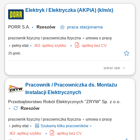
Elektryk / Elektryczka (AKPiA) (k/m/x)
PORR S.A.
Rzeszów
praca
stacjonarna
pracownik fizyczny / pracowniczka fizyczna
umowa o pracę
pełny etat
aplikuj szybko
aplikuj bez CV
15 godz.
pokaż opis
Opis stanowiska: Prowadzenie bieżących prac serwisowych i
konserwacyjnych w zakresie instalacji zasilania oraz układów
Pracownik / Pracowniczka ds. Montażu
pomiarowo-kontrolnych. Szybka diagnostyka, lokalizowanie przyczyn
usterek i naprawa aparatury AKPiA oraz podzespołów elektrycznych.
Instalacji Elektrycznych
Wykonywanie planowych przeglądów...
Przedsiębiorstwo Robót Elektrycznych "ZRYW" Sp. z o.o.
Rzeszów
pracownik fizyczny / pracowniczka fizyczna
umowa o pracę
pełny etat
Szukamy kilku pracowników
aplikuj szybko
aplikuj bez CV