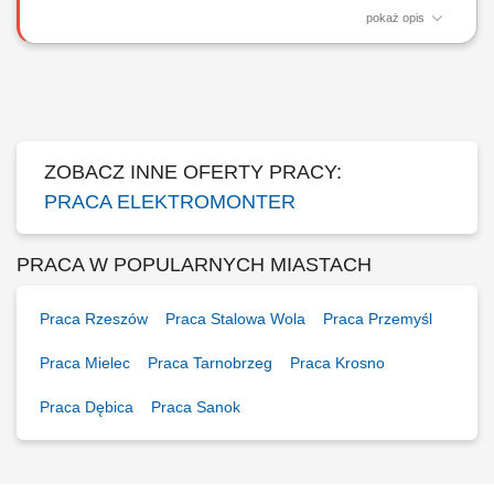
pokaż opis
Montaż i budowa tras oraz linii kablowych. Instalacja gniazdek,
przełączników i kompletnych instalacji elektrycznych. Montaż urządzeń
sterowania i oświetlenia. Montaż rozdzielnic i szaf sterowniczych.
ZOBACZ INNE OFERTY PRACY:
PRACA ELEKTROMONTER
PRACA W POPULARNYCH MIASTACH
Praca Rzeszów
Praca Stalowa Wola
Praca Przemyśl
Praca Mielec
Praca Tarnobrzeg
Praca Krosno
Praca Dębica
Praca Sanok