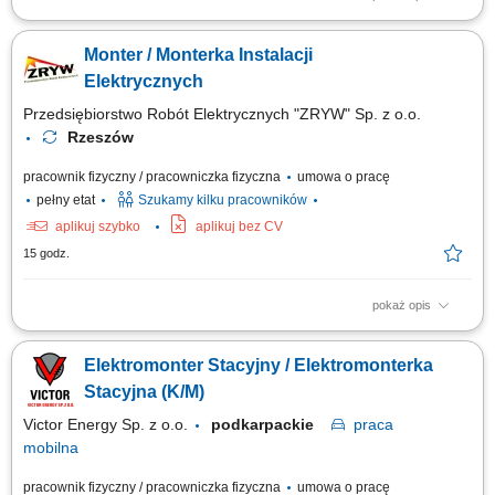
Montaż instalacji elektrycznych zgodnie z dokumentacją techniczną.
Dbanie o jakość i bezpieczeństwo wykonywanych prac. Współpraca z
Monter / Monterka Instalacji
zespołem podczas realizacji inwestycji.
Elektrycznych
Przedsiębiorstwo Robót Elektrycznych "ZRYW" Sp. z o.o.
Rzeszów
pracownik fizyczny / pracowniczka fizyczna
umowa o pracę
pełny etat
Szukamy kilku pracowników
aplikuj szybko
aplikuj bez CV
15 godz.
pokaż opis
Montaż instalacji elektrycznych zgodnie z dokumentacją i obowiązującymi
standardami. Wykonywanie prac montażowych na realizowanych
Elektromonter Stacyjny / Elektromonterka
inwestycjach. Dbanie o jakość i terminowość wykonywanych prac.
Przestrzeganie zasad bezpieczeństwa podczas realizacji zadań.
Stacyjna (K/M)
Victor Energy Sp. z o.o.
podkarpackie
praca
mobilna
pracownik fizyczny / pracowniczka fizyczna
umowa o pracę