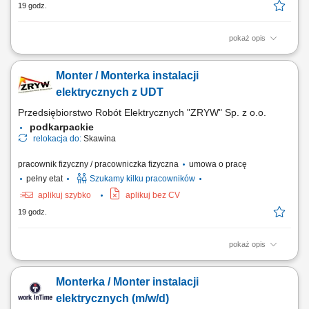
19 godz.
pokaż opis
montaż instalacji elektrycznych
Monter / Monterka instalacji
elektrycznych z UDT
Przedsiębiorstwo Robót Elektrycznych "ZRYW" Sp. z o.o.
podkarpackie
relokacja do:
Skawina
pracownik fizyczny / pracowniczka fizyczna
umowa o pracę
pełny etat
Szukamy kilku pracowników
aplikuj szybko
aplikuj bez CV
19 godz.
pokaż opis
Wykonywanie montażu i serwisu instalacji elektrycznych na obiektach
budowlanych. Kontrola poprawności wykonania połączeń i zgodności z
Monterka / Monter instalacji
projektem. Współpraca z brygadzistą i pozostałymi członkami zespołu.
elektrycznych (m/w/d)