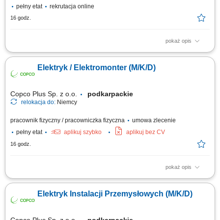
pełny etat
rekrutacja online
16 godz.
pokaż opis
praca mobilna na terenie całego kraju Zakres obowiązków: Prace
montażowe przy budowie stacji elektroenergetycznych w Polsce;
Elektryk / Elektromonter (M/K/D)
Copco Plus Sp. z o.o.
podkarpackie
relokacja do:
Niemcy
pracownik fizyczny / pracowniczka fizyczna
umowa zlecenie
pełny etat
aplikuj szybko
aplikuj bez CV
16 godz.
pokaż opis
Obowiązki: Montaż instalacji elektrycznych w obiektach przemysłowych i
handlowych; Uruchomienia instalacji elektrycznych; Pomiary elektryczne;
Elektryk Instalacji Przemysłowych (M/K/D)
Wymagania: Wykształcenie elektryczne lub w trakcie nauki;
Doświadczenie zawodowe na podobnym stanowisku; Uprawnienia
elektryczne kat. E1; Umiejętność...