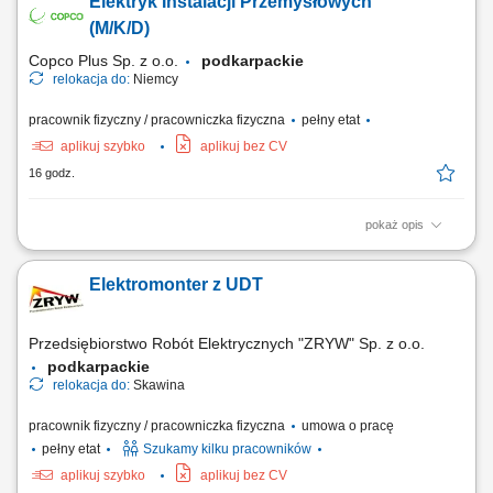
Elektryk Instalacji Przemysłowych
elektryczne; Wymagania: Wykształcenie elektryczne lub w trakcie nauki;
Doświadczenie zawodowe na podobnym stanowisku; Uprawnienia
(M/K/D)
elektryczne kat. E1; Umiejętność...
Copco Plus Sp. z o.o.
podkarpackie
relokacja do:
Niemcy
pracownik fizyczny / pracowniczka fizyczna
pełny etat
aplikuj szybko
aplikuj bez CV
16 godz.
pokaż opis
Obowiązki: Montaż instalacji elektrycznych w różnych typach obiektów:
przemysłowych i handlowych. Uruchamianie instalacji elektrycznych.
Elektromonter z UDT
Wykonywanie pomiarów elektrycznych.
Przedsiębiorstwo Robót Elektrycznych "ZRYW" Sp. z o.o.
podkarpackie
relokacja do:
Skawina
pracownik fizyczny / pracowniczka fizyczna
umowa o pracę
pełny etat
Szukamy kilku pracowników
aplikuj szybko
aplikuj bez CV