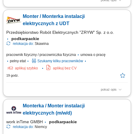
pokaż opis
montaż instalacji elektrycznych
Monter / Monterka instalacji
elektrycznych z UDT
Przedsiębiorstwo Robót Elektrycznych "ZRYW" Sp. z o.o.
podkarpackie
relokacja do:
Skawina
pracownik fizyczny / pracowniczka fizyczna
umowa o pracę
pełny etat
Szukamy kilku pracowników
aplikuj szybko
aplikuj bez CV
19 godz.
pokaż opis
Wykonywanie montażu i serwisu instalacji elektrycznych na obiektach
budowlanych. Kontrola poprawności wykonania połączeń i zgodności z
Monterka / Monter instalacji
projektem. Współpraca z brygadzistą i pozostałymi członkami zespołu.
elektrycznych (m/w/d)
work inTime GMBH
podkarpackie
relokacja do:
Niemcy