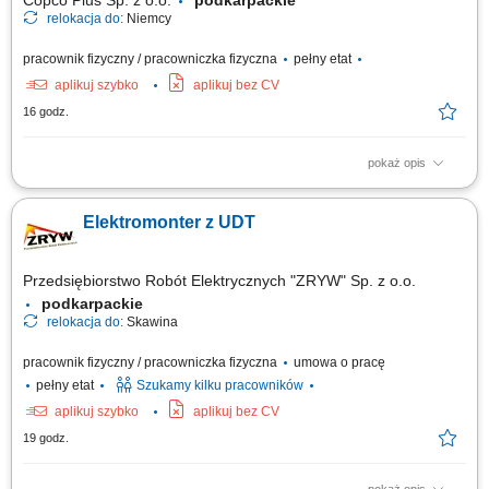
Copco Plus Sp. z o.o.
podkarpackie
relokacja do:
Niemcy
pracownik fizyczny / pracowniczka fizyczna
pełny etat
aplikuj szybko
aplikuj bez CV
16 godz.
pokaż opis
Obowiązki: Montaż instalacji elektrycznych w różnych typach obiektów:
przemysłowych i handlowych. Uruchamianie instalacji elektrycznych.
Elektromonter z UDT
Wykonywanie pomiarów elektrycznych.
Przedsiębiorstwo Robót Elektrycznych "ZRYW" Sp. z o.o.
podkarpackie
relokacja do:
Skawina
pracownik fizyczny / pracowniczka fizyczna
umowa o pracę
pełny etat
Szukamy kilku pracowników
aplikuj szybko
aplikuj bez CV
19 godz.