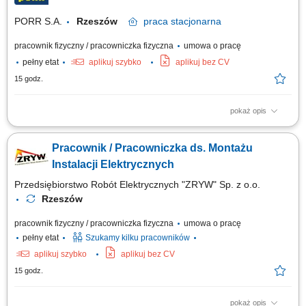
PORR S.A.
Rzeszów
praca
stacjonarna
pracownik fizyczny / pracowniczka fizyczna
umowa o pracę
pełny etat
aplikuj szybko
aplikuj bez CV
15 godz.
pokaż opis
Opis stanowiska: Prowadzenie bieżących prac serwisowych i
konserwacyjnych w zakresie instalacji zasilania oraz układów
Pracownik / Pracowniczka ds. Montażu
pomiarowo-kontrolnych. Szybka diagnostyka, lokalizowanie przyczyn
usterek i naprawa aparatury AKPiA oraz podzespołów elektrycznych.
Instalacji Elektrycznych
Wykonywanie planowych przeglądów...
Przedsiębiorstwo Robót Elektrycznych "ZRYW" Sp. z o.o.
Rzeszów
pracownik fizyczny / pracowniczka fizyczna
umowa o pracę
pełny etat
Szukamy kilku pracowników
aplikuj szybko
aplikuj bez CV
15 godz.
pokaż opis