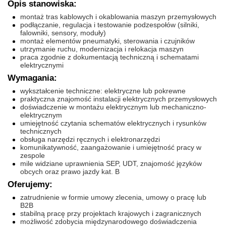
Opis stanowiska:
montaż tras kablowych i okablowania maszyn przemysłowych
podłączanie, regulacja i testowanie podzespołów (silniki,
falowniki, sensory, moduły)
montaż elementów pneumatyki, sterowania i czujników
utrzymanie ruchu, modernizacja i relokacja maszyn
praca zgodnie z dokumentacją techniczną i schematami
elektrycznymi
Wymagania:
wykształcenie techniczne: elektryczne lub pokrewne
praktyczna znajomość instalacji elektrycznych przemysłowych
doświadczenie w montażu elektrycznym lub mechaniczno-
elektrycznym
umiejętność czytania schematów elektrycznych i rysunków
technicznych
obsługa narzędzi ręcznych i elektronarzędzi
komunikatywność, zaangażowanie i umiejętność pracy w
zespole
mile widziane uprawnienia SEP, UDT, znajomość języków
obcych oraz prawo jazdy kat. B
Oferujemy:
zatrudnienie w formie umowy zlecenia, umowy o pracę lub
B2B
stabilną pracę przy projektach krajowych i zagranicznych
możliwość zdobycia międzynarodowego doświadczenia