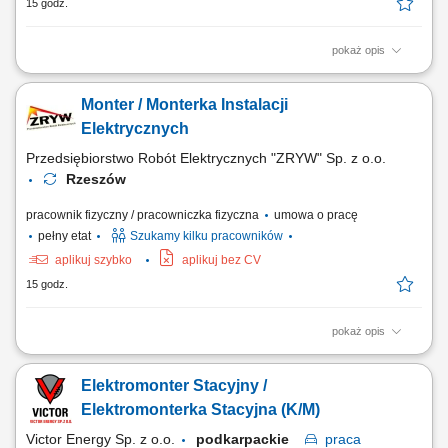
15 godz.
pokaż opis
Montaż instalacji elektrycznych zgodnie z dokumentacją techniczną.
Dbanie o jakość i bezpieczeństwo wykonywanych prac. Współpraca z
Monter / Monterka Instalacji
zespołem podczas realizacji inwestycji.
Elektrycznych
Przedsiębiorstwo Robót Elektrycznych "ZRYW" Sp. z o.o.
Rzeszów
pracownik fizyczny / pracowniczka fizyczna
umowa o pracę
pełny etat
Szukamy kilku pracowników
aplikuj szybko
aplikuj bez CV
15 godz.
pokaż opis
Montaż instalacji elektrycznych zgodnie z dokumentacją i
obowiązującymi standardami. Wykonywanie prac montażowych na
Elektromonter Stacyjny /
realizowanych inwestycjach. Dbanie o jakość i terminowość
wykonywanych prac. Przestrzeganie zasad bezpieczeństwa podczas
Elektromonterka Stacyjna (K/M)
realizacji zadań.
Victor Energy Sp. z o.o.
podkarpackie
praca