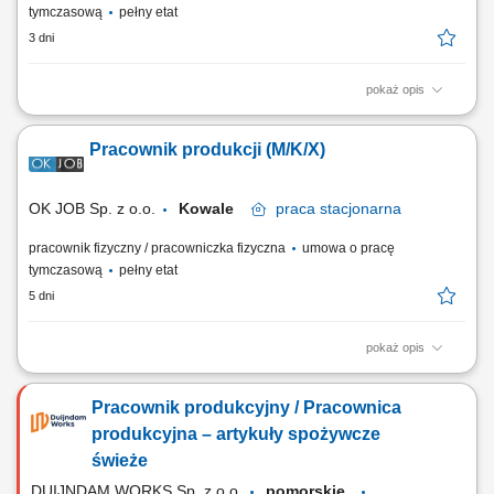
tymczasową
pełny etat
3 dni
pokaż opis
Twój zakres obowiązków realizacja kontroli jakościowej i wizualnej
wyrobów zgodnie z przyjętymi standardami, pakowanie produktów do
Pracownik produkcji (M/K/X)
opakowań zbiorczych oraz przygotowanie ich do wysyłki, wykonywanie
bieżących prac produkcyjnych wspierających proces wytwarzania,
dbanie o porządek na...
OK JOB Sp. z o.o.
Kowale
praca
stacjonarna
pracownik fizyczny / pracowniczka fizyczna
umowa o pracę
tymczasową
pełny etat
5 dni
pokaż opis
Twój zakres obowiązków kontrola wizualna i jakościowa opakowań;
pakowanie wyprodukowanych opakowań w kartony zbiorcze i
Pracownik produkcyjny / Pracownica
przygotowanie do wysyłki zgodnie ze specyfikacją; zlecone prace
produkcyjne
produkcyjna – artykuły spożywcze
świeże
DUIJNDAM WORKS Sp. z o.o.
pomorskie