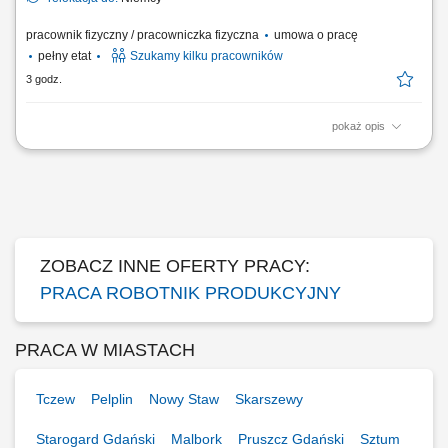
pracownik fizyczny / pracowniczka fizyczna
umowa o pracę
pełny etat
Szukamy kilku pracowników
3 godz.
pokaż opis
Zadania Przygotowywanie i kompletowanie części oraz wyposażenia
dla branży motoryzacyjnej. Realizacja prostych, powtarzalnych prac
wspomagających procesy produkcyjne. Składanie, układanie oraz
pakowanie wyprodukowanych materiałów.
ZOBACZ INNE OFERTY PRACY:
PRACA ROBOTNIK PRODUKCYJNY
PRACA W MIASTACH
Tczew
Pelplin
Nowy Staw
Skarszewy
Starogard Gdański
Malbork
Pruszcz Gdański
Sztum