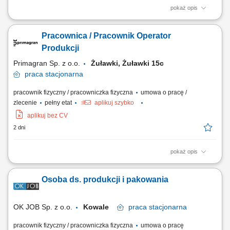
pokaż opis
Dodatkowe informacje: praca zmianowa: tak, 2 zmiany; dni pracy: dni
robocze (poniedziałek - piątek) godziny pracy: 6:00-14:00, 14:00-22:00;
Pracownica / Pracownik Operator
tryb wypłaty: miesięczna. Twój zakres obowiązków: praca na stanowisku
produkcyjnym - produkcja zlewozmywaków granitowych; obsługa
Produkcji
maszyn i urządzeń;...
Primagran Sp. z o.o.
Żuławki, Żuławki 15c
praca
stacjonarna
pracownik fizyczny / pracowniczka fizyczna
umowa o pracę /
zlecenie
pełny etat
aplikuj szybko
aplikuj bez CV
2 dni
pokaż opis
Zakres obowiązków: Produkcja zlewozmywaków granitowych na
stanowisku produkcyjnym. Bieżąca obsługa maszyn i urządzeń
Osoba ds. produkcji i pakowania
technicznych. Realizacja norm jakościowych oraz planów
wydajnościowych. Dbanie o bezpieczeństwo pracy i porządek na
stanowisku.
OK JOB Sp. z o.o.
Kowale
praca
stacjonarna
pracownik fizyczny / pracowniczka fizyczna
umowa o pracę