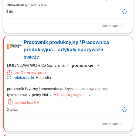
tymczasową
pełny etat
5 dni
pokaż opis
Twój zakres obowiązków kontrola wizualna i jakościowa opakowań;
pakowanie wyprodukowanych opakowań w kartony zbiorcze i
Pracownik produkcyjny / Pracownica
przygotowanie do wysyłki zgodnie ze specyfikacją; zlecone prace
produkcyjne
produkcyjna – artykuły spożywcze
świeże
DUIJNDAM WORKS Sp. z o.o.
pomorskie
za 2 dni wygasa
relokacja do:
Holandia
pracownik fizyczny / pracowniczka fizyczna
umowa o pracę
tymczasową
pełny etat
aplikuj szybko
aplikuj bez CV
2 godz.
pokaż opis
Zadania Ocena jakościowa dostarczanych warzyw i owoców oraz ich