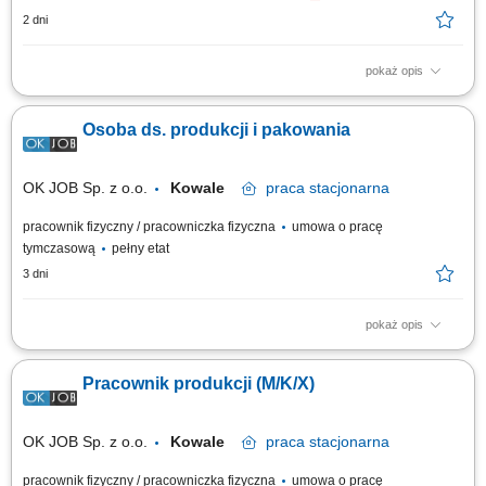
2 dni
pokaż opis
Zakres obowiązków: Produkcja zlewozmywaków granitowych na
stanowisku produkcyjnym. Bieżąca obsługa maszyn i urządzeń
Osoba ds. produkcji i pakowania
technicznych. Realizacja norm jakościowych oraz planów
wydajnościowych. Dbanie o bezpieczeństwo pracy i porządek na
stanowisku.
OK JOB Sp. z o.o.
Kowale
praca
stacjonarna
pracownik fizyczny / pracowniczka fizyczna
umowa o pracę
tymczasową
pełny etat
3 dni
pokaż opis
Twój zakres obowiązków realizacja kontroli jakościowej i wizualnej
wyrobów zgodnie z przyjętymi standardami, pakowanie produktów do
Pracownik produkcji (M/K/X)
opakowań zbiorczych oraz przygotowanie ich do wysyłki, wykonywanie
bieżących prac produkcyjnych wspierających proces wytwarzania, dbanie
o porządek na...
OK JOB Sp. z o.o.
Kowale
praca
stacjonarna
pracownik fizyczny / pracowniczka fizyczna
umowa o pracę