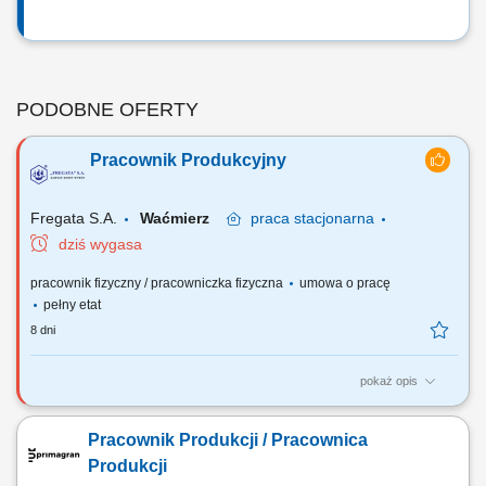
PODOBNE OFERTY
Pracownik Produkcyjny
Fregata S.A.
Waćmierz
praca
stacjonarna
dziś wygasa
pracownik fizyczny / pracowniczka fizyczna
umowa o pracę
pełny etat
8 dni
pokaż opis
Wymagania: umiejętność pracy w zespole, zaangażowanie w
wykonywaną pracę, mile widziane uprawnienia na wózki widłowe,
Pracownik Produkcji / Pracownica
dyspozycyjność.
Produkcji