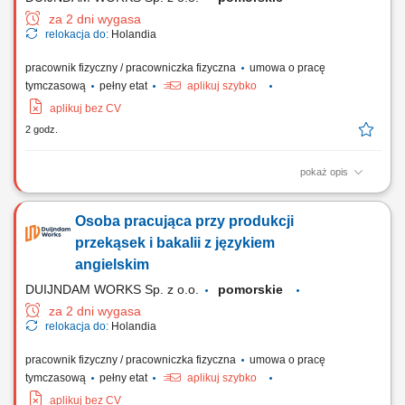
za 2 dni wygasa
relokacja do:
Holandia
pracownik fizyczny / pracowniczka fizyczna
umowa o pracę
tymczasową
pełny etat
aplikuj szybko
aplikuj bez CV
2 godz.
pokaż opis
Zadania Ocena jakościowa dostarczanych warzyw i owoców oraz ich
selekcja; Konfekcjonowanie i zabezpieczanie artykułów spożywczych w
Osoba pracująca przy produkcji
opakowaniach docelowych; Prace magazynowe związane z
układaniem palet oraz pojemników z towarem; Współpraca w zespole
przekąsek i bakalii z językiem
przy realizowaniu dziennych planów wysyłkowych;
angielskim
DUIJNDAM WORKS Sp. z o.o.
pomorskie
za 2 dni wygasa
relokacja do:
Holandia
pracownik fizyczny / pracowniczka fizyczna
umowa o pracę
tymczasową
pełny etat
aplikuj szybko
aplikuj bez CV