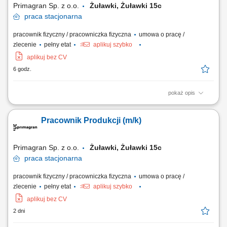
Primagran Sp. z o.o.
Żuławki, Żuławki 15c
praca
stacjonarna
pracownik fizyczny / pracowniczka fizyczna
umowa o pracę /
zlecenie
pełny etat
aplikuj szybko
aplikuj bez CV
6 godz.
pokaż opis
Twoje zadania: Realizacja procesów produkcyjnych zgodnie ze
standardami jakości. Obsługa oprzyrządowania i dbanie o efektywność
Pracownik Produkcji (m/k)
pracy. Przestrzeganie zasad BHP i utrzymywanie czystości w miejscu
pracy.
Primagran Sp. z o.o.
Żuławki, Żuławki 15c
praca
stacjonarna
pracownik fizyczny / pracowniczka fizyczna
umowa o pracę /
zlecenie
pełny etat
aplikuj szybko
aplikuj bez CV
2 dni