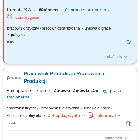
Fregata S.A.
Waćmierz
praca
stacjonarna
dziś wygasa
pracownik fizyczny / pracowniczka fizyczna
umowa o pracę
pełny etat
8 dni
pokaż opis
Wymagania: umiejętność pracy w zespole, zaangażowanie w
wykonywaną pracę, mile widziane uprawnienia na wózki widłowe,
Pracownik Produkcji / Pracownica
dyspozycyjność.
Produkcji
Primagran Sp. z o.o.
Żuławki, Żuławki 15c
praca
stacjonarna
pracownik fizyczny / pracowniczka fizyczna
umowa o pracę /
zlecenie
pełny etat
aplikuj szybko
aplikuj bez CV
6 godz.
pokaż opis