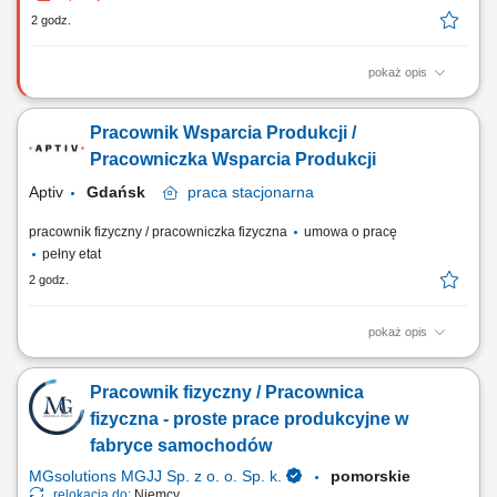
2 godz.
pokaż opis
Zadania Rozpakowywanie kartonów oraz przygotowywanie przekąsek i
bakalii do dalszych etapów; Dozowanie, ważenie oraz
Pracownik Wsparcia Produkcji /
konfekcjonowanie miksów orzechowych i słodkich produktów;
Znakowanie paczek etykietami oraz przygotowanie towaru do wysyłki
Pracowniczka Wsparcia Produkcji
na paletach; Kontrolowanie, czy gotowe wyroby nie...
Aptiv
Gdańsk
praca
stacjonarna
pracownik fizyczny / pracowniczka fizyczna
umowa o pracę
pełny etat
2 godz.
pokaż opis
Zakres obowiązków: realizacja wsparcia technicznego w obszarze
SMT/CBA, przygotowanie i utrzymanie stanowisk produkcyjnych,
Pracownik fizyczny / Pracownica
wymiana materiałów eksploatacyjnych oraz konserwacja urządzeń,
pomoc w przezbrojeniach i ustawieniach maszyn, wsparcie działu
fizyczna - proste prace produkcyjne w
utrzymania ruchu w pracach serwisowych,...
fabryce samochodów
MGsolutions MGJJ Sp. z o. o. Sp. k.
pomorskie
relokacja do:
Niemcy