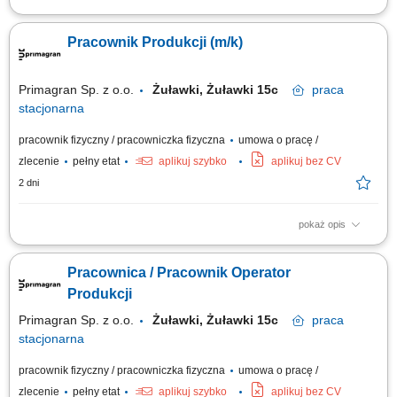
Twoje zadania: Realizacja procesów produkcyjnych zgodnie ze
standardami jakości. Obsługa oprzyrządowania i dbanie o efektywność
Pracownik Produkcji (m/k)
pracy. Przestrzeganie zasad BHP i utrzymywanie czystości w miejscu
pracy.
Primagran Sp. z o.o.
Żuławki, Żuławki 15c
praca
stacjonarna
pracownik fizyczny / pracowniczka fizyczna
umowa o pracę /
zlecenie
pełny etat
aplikuj szybko
aplikuj bez CV
2 dni
pokaż opis
Dodatkowe informacje: praca zmianowa: tak, 2 zmiany; dni pracy: dni
robocze (poniedziałek - piątek) godziny pracy: 6:00-14:00, 14:00-22:00;
Pracownica / Pracownik Operator
tryb wypłaty: miesięczna. Twój zakres obowiązków: praca na stanowisku
produkcyjnym - produkcja zlewozmywaków granitowych; obsługa maszyn
Produkcji
i urządzeń;...
Primagran Sp. z o.o.
Żuławki, Żuławki 15c
praca
stacjonarna
pracownik fizyczny / pracowniczka fizyczna
umowa o pracę /
zlecenie
pełny etat
aplikuj szybko
aplikuj bez CV