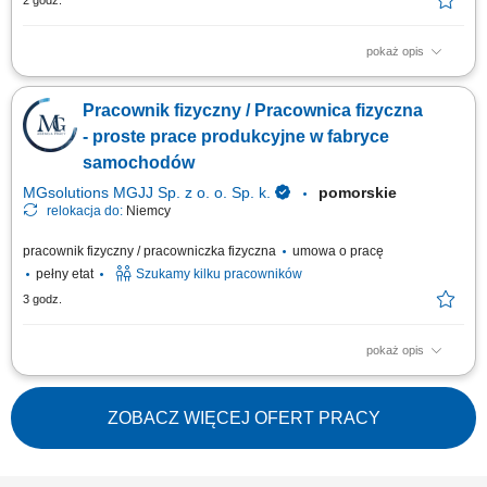
2 godz.
pokaż opis
Zakres obowiązków: realizacja wsparcia technicznego w obszarze
SMT/CBA, przygotowanie i utrzymanie stanowisk produkcyjnych,
Pracownik fizyczny / Pracownica fizyczna
wymiana materiałów eksploatacyjnych oraz konserwacja urządzeń,
pomoc w przezbrojeniach i ustawieniach maszyn, wsparcie działu
- proste prace produkcyjne w fabryce
utrzymania ruchu w pracach serwisowych,...
samochodów
MGsolutions MGJJ Sp. z o. o. Sp. k.
pomorskie
relokacja do:
Niemcy
pracownik fizyczny / pracowniczka fizyczna
umowa o pracę
pełny etat
Szukamy kilku pracowników
3 godz.
pokaż opis
Zadania Przygotowywanie i kompletowanie części oraz wyposażenia dla
branży motoryzacyjnej. Realizacja prostych, powtarzalnych prac
wspomagających procesy produkcyjne. Składanie, układanie oraz
ZOBACZ WIĘCEJ OFERT PRACY
pakowanie wyprodukowanych materiałów.