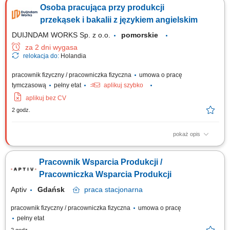
selekcja; Konfekcjonowanie i zabezpieczanie artykułów spożywczych w
Osoba pracująca przy produkcji
opakowaniach docelowych; Prace magazynowe związane z układaniem
palet oraz pojemników z towarem; Współpraca w zespole przy
przekąsek i bakalii z językiem angielskim
realizowaniu dziennych planów wysyłkowych;
DUIJNDAM WORKS Sp. z o.o.
pomorskie
za 2 dni wygasa
relokacja do:
Holandia
pracownik fizyczny / pracowniczka fizyczna
umowa o pracę
tymczasową
pełny etat
aplikuj szybko
aplikuj bez CV
2 godz.
pokaż opis
Zadania Rozpakowywanie kartonów oraz przygotowywanie przekąsek i
bakalii do dalszych etapów; Dozowanie, ważenie oraz konfekcjonowanie
Pracownik Wsparcia Produkcji /
miksów orzechowych i słodkich produktów; Znakowanie paczek
etykietami oraz przygotowanie towaru do wysyłki na paletach;
Pracowniczka Wsparcia Produkcji
Kontrolowanie, czy gotowe wyroby nie...
Aptiv
Gdańsk
praca
stacjonarna
pracownik fizyczny / pracowniczka fizyczna
umowa o pracę
pełny etat