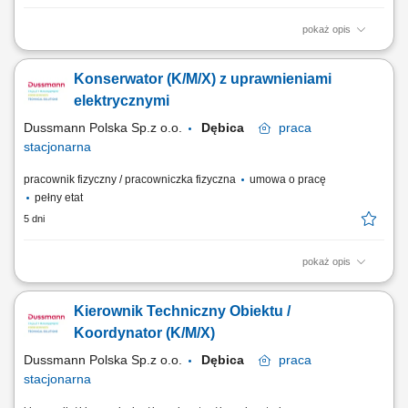
pokaż opis
Odświeżanie i renowacja domków kempingowych na podstawie listy
zadań; Malowanie drzwi, sufitów oraz tarasów zewnętrznych; Montaż
Konserwator (K/M/X) z uprawnieniami
listew narożnych, zestawów prysznicowych oraz wymiana oświetlenia i
osprzętu elektrycznego; Układanie wykładzin podłogowych oraz
elektrycznymi
linoleum; Czas pracy: 35...
Dussmann Polska Sp.z o.o.
Dębica
praca
stacjonarna
pracownik fizyczny / pracowniczka fizyczna
umowa o pracę
pełny etat
5 dni
pokaż opis
Bieżąca obsługa techniczna budynku produkcyjnego, Kontrole instalacji
obiektowych i pomieszczeń technicznych, Konserwacja systemów
Kierownik Techniczny Obiektu /
technicznych, Usuwanie awarii i usterek, wykonywanie drobnych
napraw, Raportowanie prac serwisowych.
Koordynator (K/M/X)
Dussmann Polska Sp.z o.o.
Dębica
praca
stacjonarna