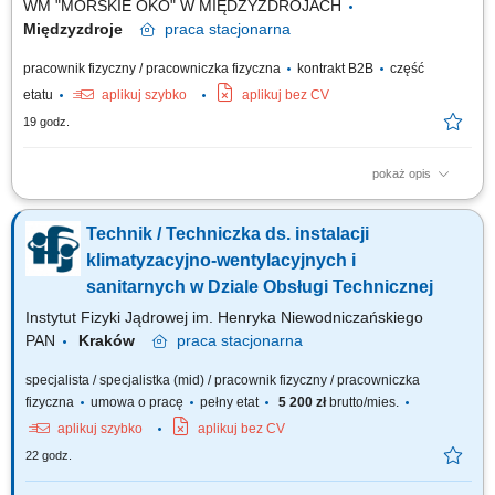
WM "MORSKIE OKO" W MIĘDZYZDROJACH
Międzyzdroje
praca
stacjonarna
pracownik fizyczny / pracowniczka fizyczna
kontrakt B2B
część
etatu
aplikuj szybko
aplikuj bez CV
19 godz.
pokaż opis
Nadzór nad infrastrukturą techniczną budynku oraz regularne obchody;
Bieżące usuwanie usterek, awarii oraz wykonywanie drobnych napraw;
Technik / Techniczka ds. instalacji
Współpraca z zewnętrznymi firmami serwisowymi i remontowymi;
Utrzymanie terenu wokół budynku (prace ogrodnicze i porządkowe)
klimatyzacyjno-wentylacyjnych i
Zimowe utrzymanie terenu...
sanitarnych w Dziale Obsługi Technicznej
Instytut Fizyki Jądrowej im. Henryka Niewodniczańskiego
PAN
Kraków
praca
stacjonarna
specjalista / specjalistka (mid) / pracownik fizyczny / pracowniczka
fizyczna
umowa o pracę
pełny etat
5 200 zł
brutto/mies.
aplikuj szybko
aplikuj bez CV
22 godz.