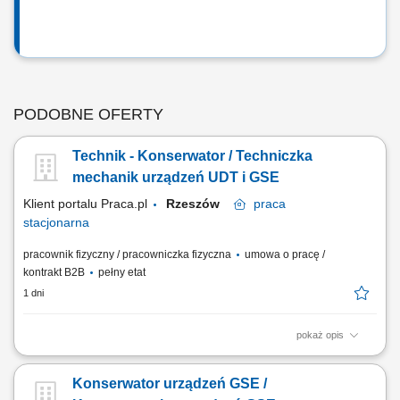
PODOBNE OFERTY
Technik - Konserwator / Techniczka
mechanik urządzeń UDT i GSE
Klient portalu Praca.pl
Rzeszów
praca
stacjonarna
pracownik fizyczny / pracowniczka fizyczna
umowa o pracę /
kontrakt B2B
pełny etat
1 dni
pokaż opis
Konserwacja, serwisowanie oraz bieżąca obsługa sprzętu GSE
służącego do naziemnej obsługi statków powietrznych.
Konserwator urządzeń GSE /
Przeprowadzanie okresowych przeglądów oraz napraw urządzeń