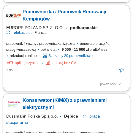
Konserwacja oraz utrzymanie sprawności technicznej sprzętu GSE do
naziemnej obsługi statków powietrznych. Wykonywanie przeglądów i
Pracowniczka / Pracownik Renowacji
napraw urządzeń podlegających nadzorowi UDT (suwnice, podesty,
wózki widłowe, dźwigniki, żurawie). Diagnostyka, przeglądy oraz naprawy
Kempingów
maszyn i urządzeń,...
EUROPP POLAND SP. Z. O O.
podkarpackie
relokacja do:
Francja
pracownik fizyczny / pracowniczka fizyczna
umowa o pracę / o
pracę tymczasową
pełny etat
9 000 - 11 000 zł
brutto/mies.
rekrutacja online
Szukamy 20 pracowników
aplikuj szybko
aplikuj bez CV
1 dni
pokaż opis
Odświeżanie i renowacja domków kempingowych na podstawie listy
zadań; Malowanie drzwi, sufitów oraz tarasów zewnętrznych; Montaż
Konserwator (K/M/X) z uprawnieniami
listew narożnych, zestawów prysznicowych oraz wymiana oświetlenia i
osprzętu elektrycznego; Układanie wykładzin podłogowych oraz linoleum;
elektrycznymi
Czas pracy: 35...
Dussmann Polska Sp.z o.o.
Dębica
praca
stacjonarna