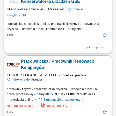
objętych dozorem technologicznym UDT (podestów, wózków, suwnic,
Konserwatorka urządzeń GSE
żurawi, dźwigników). Diagnozowanie,...
Klient portalu Praca.pl
Rzeszów
praca
stacjonarna
specjalista / specjalistka (mid) / pracownik fizyczny / pracowniczka
fizyczna
umowa o pracę / kontrakt B2B
pełny etat
1 dni
pokaż opis
Konserwacja oraz utrzymanie sprawności technicznej sprzętu GSE do
naziemnej obsługi statków powietrznych. Wykonywanie przeglądów i
Pracowniczka / Pracownik Renowacji
napraw urządzeń podlegających nadzorowi UDT (suwnice, podesty,
wózki widłowe, dźwigniki, żurawie). Diagnostyka, przeglądy oraz
Kempingów
naprawy maszyn i urządzeń,...
EUROPP POLAND SP. Z. O O.
podkarpackie
relokacja do:
Francja
pracownik fizyczny / pracowniczka fizyczna
umowa o pracę / o
pracę tymczasową
pełny etat
9 000 - 11 000 zł
brutto/mies.
rekrutacja online
Szukamy 20 pracowników
aplikuj szybko
aplikuj bez CV
1 dni