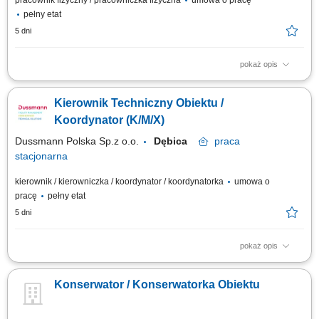
pracownik fizyczny / pracowniczka fizyczna
umowa o pracę
pełny etat
5 dni
pokaż opis
Bieżąca obsługa techniczna budynku produkcyjnego, Kontrole instalacji
obiektowych i pomieszczeń technicznych, Konserwacja systemów
Kierownik Techniczny Obiektu /
technicznych, Usuwanie awarii i usterek, wykonywanie drobnych napraw,
Raportowanie prac serwisowych.
Koordynator (K/M/X)
Dussmann Polska Sp.z o.o.
Dębica
praca
stacjonarna
kierownik / kierowniczka / koordynator / koordynatorka
umowa o
pracę
pełny etat
5 dni
pokaż opis
Realizacja usługi i zarządzania serwisem w zakresie technicznej obsługi
obiektu. Dbałość o najwyższe standardy obsługi w celu zapewnienia
Konserwator / Konserwatorka Obiektu
bezpieczeństwa i komfortu użytkowników obiektu. Zakres obowiązków:
Utrzymanie w prawidłowym stanie systemów i urządzeń technicznych;
Wykonywanie...