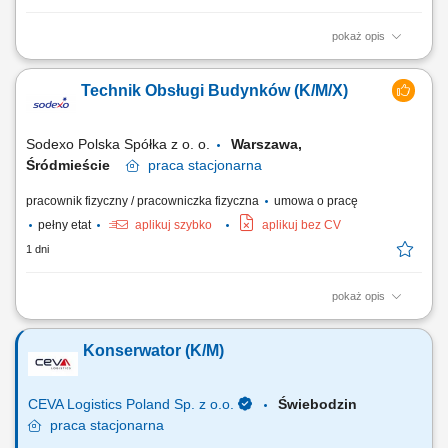
pokaż opis
Zapewnienie sprawnej obsługi technicznej obiektu oraz prawidłowej
eksploatacji infrastruktury. Koordynowanie pracy zespołu technicznego i
Technik Obsługi Budynków (K/M/X)
nadzorowanie realizacji powierzonych zadań. Kontrola prac
wykonywanych przez podwykonawców oraz pracowników
technicznych. Organizowanie i nadzorowanie...
Sodexo Polska Spółka z o. o.
Warszawa,
Śródmieście
praca
stacjonarna
pracownik fizyczny / pracowniczka fizyczna
umowa o pracę
pełny etat
aplikuj szybko
aplikuj bez CV
1 dni
pokaż opis
Zakres obowiązków: Wykonywanie prac konserwacyjno-remontowych
na terenie obiektu; Planowanie przeglądów, obsługa systemu zgłoszeń
Konserwator (K/M)
awarii / usterek; Monitorowanie stanu technicznego i eksploatacyjnego
urządzeń oraz sieci technicznych; Zapewnienie prawidłowego
funkcjonowania instalacji i...
CEVA Logistics Poland Sp. z o.o.
Świebodzin
praca
stacjonarna