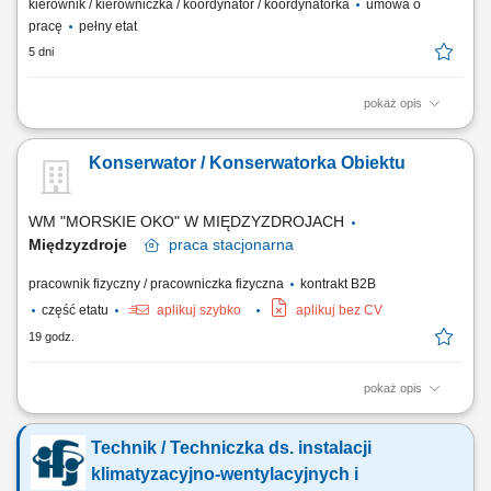
kierownik / kierowniczka / koordynator / koordynatorka
umowa o
pracę
pełny etat
5 dni
pokaż opis
Realizacja usługi i zarządzania serwisem w zakresie technicznej
obsługi obiektu. Dbałość o najwyższe standardy obsługi w celu
Konserwator / Konserwatorka Obiektu
zapewnienia bezpieczeństwa i komfortu użytkowników obiektu. Zakres
obowiązków: Utrzymanie w prawidłowym stanie systemów i urządzeń
technicznych; Wykonywanie...
WM "MORSKIE OKO" W MIĘDZYZDROJACH
Międzyzdroje
praca
stacjonarna
pracownik fizyczny / pracowniczka fizyczna
kontrakt B2B
część etatu
aplikuj szybko
aplikuj bez CV
19 godz.
pokaż opis
Nadzór nad infrastrukturą techniczną budynku oraz regularne obchody;
Bieżące usuwanie usterek, awarii oraz wykonywanie drobnych napraw;
Technik / Techniczka ds. instalacji
Współpraca z zewnętrznymi firmami serwisowymi i remontowymi;
Utrzymanie terenu wokół budynku (prace ogrodnicze i porządkowe)
klimatyzacyjno-wentylacyjnych i