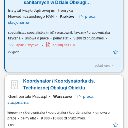
Zimowe utrzymanie terenu...
sanitarnych w Dziale Obsługi
Technicznej
Instytut Fizyki Jądrowej im. Henryka
Niewodniczańskiego PAN
Kraków
praca
stacjonarna
specjalista / specjalistka (mid) / pracownik fizyczny / pracowniczka
fizyczna
umowa o pracę
pełny etat
5 200 zł
brutto/mies.
aplikuj szybko
aplikuj bez CV
22 godz.
pokaż opis
OPIS ZADAŃ/ STANOWISKA PRACY: czuwanie nad bieżącą
eksploatacją budynków, budowli i instalacji wentylacji i klimatyzacji, CO,
Koordynator / Koordynatorka ds.
WOD-KAN, realizacja prac montażowych instalacji sanitarnych zgodnie
z dokumentacją techniczną, wykonywanie samodzielnie lub w grupie
Technicznej Obsługi Obiektu
prac technicznych i montażowych...
Klient portalu Praca.pl
Warszawa
praca
stacjonarna
kierownik / kierowniczka / koordynator / koordynatorka
umowa o
pracę
pełny etat
9 000 - 10 000 zł
brutto/mies.
1 dni