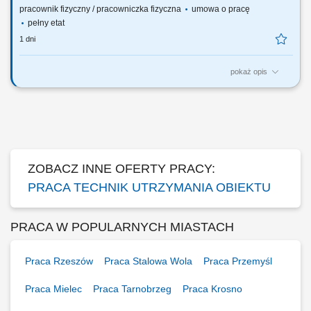
pracownik fizyczny / pracowniczka fizyczna
umowa o pracę
pełny etat
1 dni
pokaż opis
Twój zakres obowiązków: Realizacja prac konserwacyjnych oraz
remontowych przenośników taśmowych; Wykonywanie prac
konserwacyjno - remontowych instalacji elektrycznych; Monitorowanie,
demontowanie oraz instalowanie różnego typu opraw oświetleniowych
oraz ich konserwacja; Diagnozowanie,...
ZOBACZ INNE OFERTY PRACY:
PRACA TECHNIK UTRZYMANIA OBIEKTU
PRACA W POPULARNYCH MIASTACH
Praca Rzeszów
Praca Stalowa Wola
Praca Przemyśl
Praca Mielec
Praca Tarnobrzeg
Praca Krosno