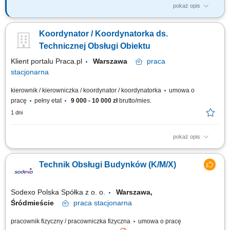
pokaż opis
OPIS ZADAŃ/ STANOWISKA PRACY: czuwanie nad bieżącą eksploatacją
budynków, budowli i instalacji wentylacji i klimatyzacji, CO, WOD-KAN,
Koordynator / Koordynatorka ds.
realizacja prac montażowych instalacji sanitarnych zgodnie z
dokumentacją techniczną, wykonywanie samodzielnie lub w grupie prac
Technicznej Obsługi Obiektu
technicznych i montażowych...
Klient portalu Praca.pl
Warszawa
praca
stacjonarna
kierownik / kierowniczka / koordynator / koordynatorka
umowa o
pracę
pełny etat
9 000 - 10 000 zł
brutto/mies.
1 dni
pokaż opis
Zapewnienie sprawnej obsługi technicznej obiektu oraz prawidłowej
eksploatacji infrastruktury. Koordynowanie pracy zespołu technicznego i
Technik Obsługi Budynków (K/M/X)
nadzorowanie realizacji powierzonych zadań. Kontrola prac
wykonywanych przez podwykonawców oraz pracowników technicznych.
Organizowanie i nadzorowanie...
Sodexo Polska Spółka z o. o.
Warszawa,
Śródmieście
praca
stacjonarna
pracownik fizyczny / pracowniczka fizyczna
umowa o pracę