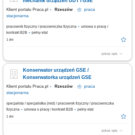
mechanik urządzeń UDT i GSE
Klient portalu Praca.pl
Rzeszów
praca
stacjonarna
pracownik fizyczny / pracowniczka fizyczna
umowa o pracę /
kontrakt B2B
pełny etat
1 dni
pokaż opis
Konserwacja, serwisowanie oraz bieżąca obsługa sprzętu GSE
służącego do naziemnej obsługi statków powietrznych. Przeprowadzanie
Konserwator urządzeń GSE /
okresowych przeglądów oraz napraw urządzeń objętych dozorem
technologicznym UDT (podestów, wózków, suwnic, żurawi, dźwigników).
Konserwatorka urządzeń GSE
Diagnozowanie,...
Klient portalu Praca.pl
Rzeszów
praca
stacjonarna
specjalista / specjalistka (mid) / pracownik fizyczny / pracowniczka
fizyczna
umowa o pracę / kontrakt B2B
pełny etat
1 dni
pokaż opis