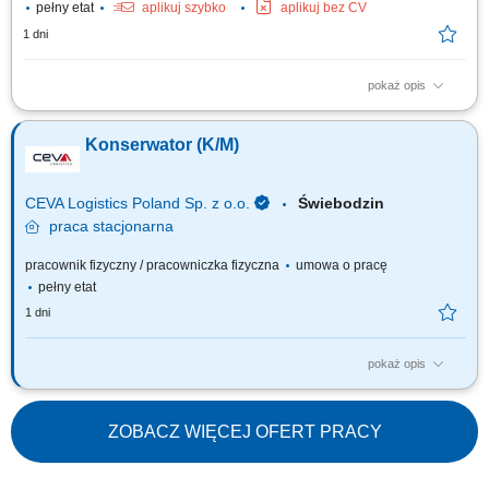
pełny etat
aplikuj szybko
aplikuj bez CV
1 dni
pokaż opis
Zakres obowiązków: Wykonywanie prac konserwacyjno-remontowych na
terenie obiektu; Planowanie przeglądów, obsługa systemu zgłoszeń
Konserwator (K/M)
awarii / usterek; Monitorowanie stanu technicznego i eksploatacyjnego
urządzeń oraz sieci technicznych; Zapewnienie prawidłowego
funkcjonowania instalacji i...
CEVA Logistics Poland Sp. z o.o.
Świebodzin
praca
stacjonarna
pracownik fizyczny / pracowniczka fizyczna
umowa o pracę
pełny etat
1 dni
pokaż opis
Twój zakres obowiązków: Realizacja prac konserwacyjnych oraz
remontowych przenośników taśmowych; Wykonywanie prac
konserwacyjno - remontowych instalacji elektrycznych; Monitorowanie,
ZOBACZ WIĘCEJ OFERT PRACY
demontowanie oraz instalowanie różnego typu opraw oświetleniowych
oraz ich konserwacja; Diagnozowanie,...