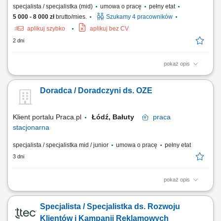
specjalista / specjalistka (mid)
umowa o pracę
pełny etat
5 000 - 8 000 zł
brutto/mies.
Szukamy 4 pracowników
aplikuj szybko
aplikuj bez CV
2 dni
pokaż opis
Poszukujemy Konsultantów ds. Żywienia w kilku lokalizacjach w Polsce.
Zakres obowiązków: Sprzedaż dodatków paszowych dla bydła na
Doradca / Doradczyni ds. OZE
powierzonym terenie. Pozyskiwanie nowych klientów oraz rozwijanie
współpracy z obecnymi partnerami. Budowanie długofalowych relacji z
hodowcami i...
Klient portalu Praca.pl
Łódź, Bałuty
praca
stacjonarna
specjalista / specjalistka mid / junior
umowa o pracę
pełny etat
3 dni
pokaż opis
Diagnozowanie potrzeb klientów w celu doboru optymalnych systemów
energooszczędnych. Projektowanie i sprzedaż indywidualnych
Specjalista / Specjalistka ds. Rozwoju
rozwiązań z zakresu odnawialnych źródeł energii. Tworzenie trwałych
relacji z kontrahentami przy wykorzystaniu systemów lojalnościowych.
Klientów i Kampanii Reklamowych