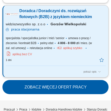
Twój obszar odpowiedzialności: Budowanie długofalowych, partnerskich
relacji z klientami B2B (cukiernie, lodziarnie). Aktywne doradztwo
Doradca / Doradczyni ds. rozwiązań
produktowe oraz prowadzenie prezentacji i pokazów u klientów. Udział w
targach, szkoleniach oraz kluczowych wydarzeniach branżowych.
flotowych (B2B) z językiem niemieckim
Współpraca z zespołem...
widziszwszystko sp. z.o.o
Gorzów Wielkopolski
praca
stacjonarna
specjalista / specjalistka junior / mid / senior
umowa o pracę /
zlecenie / kontrakt B2B
pełny etat
4 806 - 8 000 zł
/ mies. (w
zal. od umowy)
rekrutacja online
aplikuj szybko
aplikuj bez CV
1 dni
pokaż opis
Opis stanowiska Poszukujemy osoby nastawionej na realizację celów
sprzedażowych. Zakres obowiązków obejmuje aktywne pozyskiwanie
nowych klientów B2B oraz budowanie własnej bazy kontaktów. Do zadań
ZOBACZ WIĘCEJ OFERT PRACY
należeć będzie m.in. pozyskiwanie nowych klientów biznesowych,
sprzedaż systemów...
Praca.pl
Praca
łódzkie
Doradca Handlowy łódzkie
Starszy Doradca 