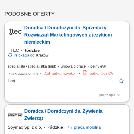
PODOBNE OFERTY
Doradca / Doradczyni ds. Sprzedaży
Rozwiązań Marketingowych z językiem
niemieckim
TTEC
łódzkie
relokacja do:
Kraków
specjalista / specjalistka (mid)
umowa o pracę
pełny etat
rekrutacja online
aplikuj szybko
aplikuj bez CV
1 dni
pokaż opis
Opis stanowiska prowadzenie konsultacji z klientami i rozwijanie
powierzonych kont biznesowych, rekomendowanie działań
Doradca / Doradczyni ds. Żywienia
zwiększających skuteczność kampanii reklamowych, analizowanie
wyników marketingowych oraz proponowanie nowych możliwości
Zwierząt
rozwoju, aktywne budowanie relacji z klientami i...
Soymax Sp. z o.o.
łódzkie
praca
mobilna