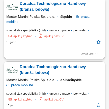
przygotowywanie spersonalizowanych rozwiązań z zakresu
Doradca Technologiczno-Handlowy
termomodernizacją, OZE i ich sprzedaż; budowanie relacji z klientami i
wzmacnianie ich poprzez programy partnerskie i lojalnościowe;
(branża lodowa)
szkolenie współpracowników oraz...
Master Martini Polska Sp. z o.o.
śląskie
praca
mobilna
specjalista / specjalistka (mid)
umowa o pracę
pełny etat
aplikuj szybko
aplikuj bez CV
13 godz.
pokaż opis
Twój obszar odpowiedzialności: Budowanie długofalowych,
partnerskich relacji z klientami B2B (cukiernie, lodziarnie). Aktywne
Doradca Technologiczno-Handlowy
doradztwo produktowe oraz prowadzenie prezentacji i pokazów u
klientów. Udział w targach, szkoleniach oraz kluczowych wydarzeniach
(branża lodowa)
branżowych. Współpraca z zespołem...
Master Martini Polska Sp. z o.o.
dolnośląskie
praca
mobilna
specjalista / specjalistka (mid)
umowa o pracę
pełny etat
aplikuj szybko
aplikuj bez CV
13 godz.