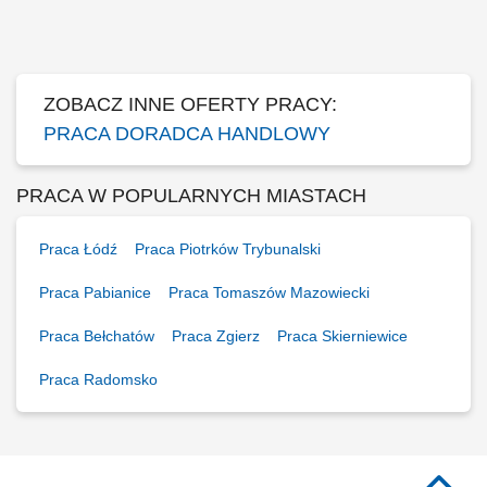
nowych klientów B2B oraz budowanie własnej bazy kontaktów. Do
zadań należeć będzie m.in. pozyskiwanie nowych klientów
biznesowych, sprzedaż systemów...
ZOBACZ INNE OFERTY PRACY:
PRACA DORADCA HANDLOWY
PRACA W POPULARNYCH MIASTACH
Praca Łódź
Praca Piotrków Trybunalski
Praca Pabianice
Praca Tomaszów Mazowiecki
Praca Bełchatów
Praca Zgierz
Praca Skierniewice
Praca Radomsko