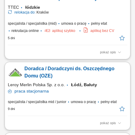
Edukowanie zespołu sklepu...
TTEC
łódzkie
relokacja do:
Kraków
specjalista / specjalistka (mid)
umowa o pracę
pełny etat
rekrutacja online
aplikuj szybko
aplikuj bez CV
5 dni
pokaż opis
Opis stanowiska rozwijanie współpracy z klientami biznesowymi
poprzez regularny kontakt telefoniczny i mailowy, analizowanie wyników
Doradca / Doradczyni ds. Oszczędnego
kampanii reklamowych oraz rekomendowanie działań zwiększających
ich skuteczność, identyfikowanie możliwości rozwoju kont i
Domu (OZE)
pozyskiwania dodatkowych...
Leroy Merlin Polska Sp. z o.o.
Łódź, Bałuty
praca
stacjonarna
specjalista / specjalistka mid / junior
umowa o pracę
pełny etat
9 dni
pokaż opis
Jakie zadania na Ciebie czekają? analizowanie potrzeb klientów;