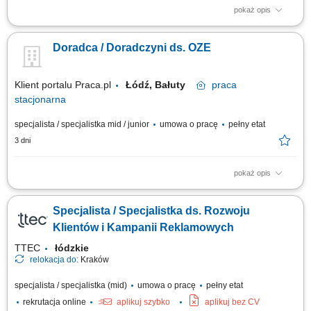
pokaż opis
Poszukujemy Konsultantów ds. Żywienia w kilku lokalizacjach w Polsce.
Zakres obowiązków: Sprzedaż dodatków paszowych dla bydła na
Doradca / Doradczyni ds. OZE
powierzonym terenie. Pozyskiwanie nowych klientów oraz rozwijanie
współpracy z obecnymi partnerami. Budowanie długofalowych relacji z
hodowcami i...
Klient portalu Praca.pl
Łódź, Bałuty
praca
stacjonarna
specjalista / specjalistka mid / junior
umowa o pracę
pełny etat
3 dni
pokaż opis
Diagnozowanie potrzeb klientów w celu doboru optymalnych systemów
energooszczędnych. Projektowanie i sprzedaż indywidualnych rozwiązań
Specjalista / Specjalistka ds. Rozwoju
z zakresu odnawialnych źródeł energii. Tworzenie trwałych relacji z
kontrahentami przy wykorzystaniu systemów lojalnościowych.
Klientów i Kampanii Reklamowych
Edukowanie zespołu sklepu...
TTEC
łódzkie
relokacja do:
Kraków
specjalista / specjalistka (mid)
umowa o pracę
pełny etat
rekrutacja online
aplikuj szybko
aplikuj bez CV