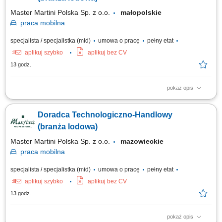
Współpraca z zespołem...
Master Martini Polska Sp. z o.o.
małopolskie
praca
mobilna
specjalista / specjalistka (mid)
umowa o pracę
pełny etat
aplikuj szybko
aplikuj bez CV
13 godz.
pokaż opis
Twój obszar odpowiedzialności: Budowanie długofalowych, partnerskich
relacji z klientami B2B (cukiernie, lodziarnie). Aktywne doradztwo
Doradca Technologiczno-Handlowy
produktowe oraz prowadzenie prezentacji i pokazów u klientów. Udział w
targach, szkoleniach oraz kluczowych wydarzeniach branżowych.
(branża lodowa)
Współpraca z zespołem...
Master Martini Polska Sp. z o.o.
mazowieckie
praca
mobilna
specjalista / specjalistka (mid)
umowa o pracę
pełny etat
aplikuj szybko
aplikuj bez CV
13 godz.
pokaż opis