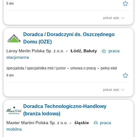
5 dni
pokaż opis
Opis stanowiska rozwijanie współpracy z klientami biznesowymi poprzez
regularny kontakt telefoniczny i mailowy, analizowanie wyników kampanii
Doradca / Doradczyni ds. Oszczędnego
reklamowych oraz rekomendowanie działań zwiększających ich
skuteczność, identyfikowanie możliwości rozwoju kont i pozyskiwania
Domu (OZE)
dodatkowych...
Leroy Merlin Polska Sp. z o.o.
Łódź, Bałuty
praca
stacjonarna
specjalista / specjalistka mid / junior
umowa o pracę
pełny etat
9 dni
pokaż opis
Jakie zadania na Ciebie czekają? analizowanie potrzeb klientów;
przygotowywanie spersonalizowanych rozwiązań z zakresu
Doradca Technologiczno-Handlowy
termomodernizacją, OZE i ich sprzedaż; budowanie relacji z klientami i
wzmacnianie ich poprzez programy partnerskie i lojalnościowe; szkolenie
(branża lodowa)
współpracowników oraz...
Master Martini Polska Sp. z o.o.
śląskie
praca
mobilna