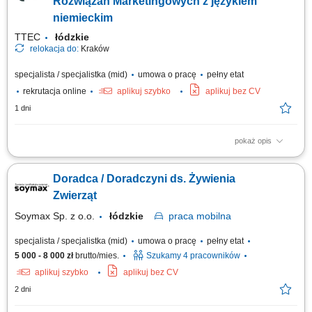
Rozwiązań Marketingowych z językiem
niemieckim
TTEC
łódzkie
relokacja do:
Kraków
specjalista / specjalistka (mid)
umowa o pracę
pełny etat
rekrutacja online
aplikuj szybko
aplikuj bez CV
1 dni
pokaż opis
Opis stanowiska prowadzenie konsultacji z klientami i rozwijanie
powierzonych kont biznesowych, rekomendowanie działań
Doradca / Doradczyni ds. Żywienia
zwiększających skuteczność kampanii reklamowych, analizowanie
wyników marketingowych oraz proponowanie nowych możliwości
Zwierząt
rozwoju, aktywne budowanie relacji z klientami i...
Soymax Sp. z o.o.
łódzkie
praca
mobilna
specjalista / specjalistka (mid)
umowa o pracę
pełny etat
5 000 - 8 000 zł
brutto/mies.
Szukamy 4 pracowników
aplikuj szybko
aplikuj bez CV
2 dni