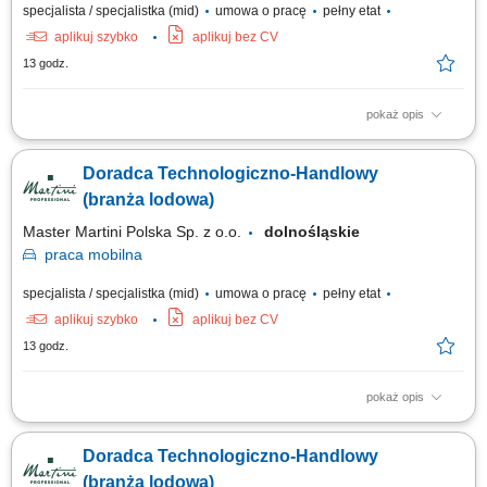
specjalista / specjalistka (mid)
umowa o pracę
pełny etat
aplikuj szybko
aplikuj bez CV
13 godz.
pokaż opis
Twój obszar odpowiedzialności: Budowanie długofalowych, partnerskich
relacji z klientami B2B (cukiernie, lodziarnie). Aktywne doradztwo
Doradca Technologiczno-Handlowy
produktowe oraz prowadzenie prezentacji i pokazów u klientów. Udział w
targach, szkoleniach oraz kluczowych wydarzeniach branżowych.
(branża lodowa)
Współpraca z zespołem...
Master Martini Polska Sp. z o.o.
dolnośląskie
praca
mobilna
specjalista / specjalistka (mid)
umowa o pracę
pełny etat
aplikuj szybko
aplikuj bez CV
13 godz.
pokaż opis
Twój obszar odpowiedzialności: Budowanie długofalowych, partnerskich
relacji z klientami B2B (cukiernie, lodziarnie). Aktywne doradztwo
Doradca Technologiczno-Handlowy
produktowe oraz prowadzenie prezentacji i pokazów u klientów. Udział w
targach, szkoleniach oraz kluczowych wydarzeniach branżowych.
(branża lodowa)