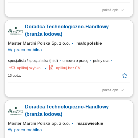
pokaż opis
Twój obszar odpowiedzialności: Budowanie długofalowych,
partnerskich relacji z klientami B2B (cukiernie, lodziarnie). Aktywne
Doradca Technologiczno-Handlowy
doradztwo produktowe oraz prowadzenie prezentacji i pokazów u
klientów. Udział w targach, szkoleniach oraz kluczowych wydarzeniach
(branża lodowa)
branżowych. Współpraca z zespołem...
Master Martini Polska Sp. z o.o.
małopolskie
praca
mobilna
specjalista / specjalistka (mid)
umowa o pracę
pełny etat
aplikuj szybko
aplikuj bez CV
13 godz.
pokaż opis
Twój obszar odpowiedzialności: Budowanie długofalowych,
partnerskich relacji z klientami B2B (cukiernie, lodziarnie). Aktywne
Doradca Technologiczno-Handlowy
doradztwo produktowe oraz prowadzenie prezentacji i pokazów u
klientów. Udział w targach, szkoleniach oraz kluczowych wydarzeniach
(branża lodowa)
branżowych. Współpraca z zespołem...
Master Martini Polska Sp. z o.o.
mazowieckie
praca
mobilna