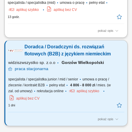
specjalista / specjalistka (mid)
umowa o pracę
pełny etat
aplikuj szybko
aplikuj bez CV
13 godz.
pokaż opis
Twój obszar odpowiedzialności: Budowanie długofalowych,
partnerskich relacji z klientami B2B (cukiernie, lodziarnie). Aktywne
Doradca / Doradczyni ds. rozwiązań
doradztwo produktowe oraz prowadzenie prezentacji i pokazów u
klientów. Udział w targach, szkoleniach oraz kluczowych wydarzeniach
flotowych (B2B) z językiem niemieckim
branżowych. Współpraca z zespołem...
widziszwszystko sp. z.o.o
Gorzów Wielkopolski
praca
stacjonarna
specjalista / specjalistka junior / mid / senior
umowa o pracę /
zlecenie / kontrakt B2B
pełny etat
4 806 - 8 000 zł
/ mies. (w
zal. od umowy)
rekrutacja online
aplikuj szybko
aplikuj bez CV
1 dni
pokaż opis
Opis stanowiska Poszukujemy osoby nastawionej na realizację celów
sprzedażowych. Zakres obowiązków obejmuje aktywne pozyskiwanie