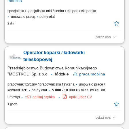
mobilna
specjalista / specjalistka mid / senior / ekspert / ekspertka
umowa o pracę
pełny etat
2 dni
pokaż opis
Do Twoich obowiązków będzie należało: Prowadzenie indywidualnych
konsultacji z pacjentami w celu doboru najlepszych rozwiązań z
Operator koparki / ładowarki
zakresu ortopedii, które realnie poprawią ich codzienną mobilność.
Edukowanie pacjentów oraz ich rodzin w obszarze właściwego
teleskopowej
przygotowania się do...
Przedsiębiorstwo Budownictwa Komunikacyjnego
"MOSTKOL" Sp. z o.o.
łódzkie
praca
mobilna
pracownik fizyczny / pracowniczka fizyczna
umowa o pracę /
kontrakt B2B
pełny etat
5 000 - 10 000 zł
/ mies. (w zal. od
umowy)
aplikuj szybko
aplikuj bez CV
1 godz.
pokaż opis
ZADANIA: Obsługa koparki kołowej, koparko-ładowarki, ładowarki