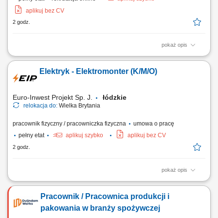
aplikuj bez CV
2 godz.
pokaż opis
Zakres obowiązków Bezpieczny transport towarów ciągnikami
siodłowymi z naczepami oraz zestawami pojazdów na terenie Holandii.
Elektryk - Elektromonter (K/M/O)
Załadunek, rozładunek oraz kontrola ładunku i dokumentacji
transportowej. Profesjonalna obsługa klientów i reprezentowanie firmy.
Bieżące zgłaszanie...
Euro-Inwest Projekt Sp. J.
łódzkie
relokacja do:
Wielka Brytania
pracownik fizyczny / pracowniczka fizyczna
umowa o pracę
pełny etat
aplikuj szybko
aplikuj bez CV
2 godz.
pokaż opis
Budowa i montaż tras kablowych. Montaż linii kablowych. Montaż
gniazdek, przełączników. Montaż instalacji elektrycznych. Montaż
Pracownik / Pracownica produkcji i
urządzeń sterowania i oświetlenia. Montaż rozdzielnic i szaf
sterowniczych.
pakowania w branży spożywczej