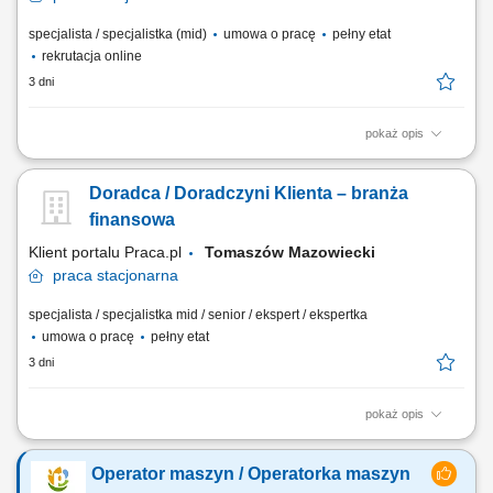
specjalista / specjalistka (mid)
umowa o pracę
pełny etat
rekrutacja online
3 dni
pokaż opis
obsługa klientów; utrzymywanie dobrych relacji z klientami; realizacja
celów sprzedażowych; dbałość o wysoką jakość obsługi klientów oraz
Doradca / Doradczyni Klienta – branża
firm;
finansowa
Klient portalu Praca.pl
Tomaszów Mazowiecki
praca
stacjonarna
specjalista / specjalistka mid / senior / ekspert / ekspertka
umowa o pracę
pełny etat
3 dni
pokaż opis
Aktywne pozyskiwanie klientów i budowanie z nimi długofalowych
relacji. Diagnozowanie potrzeb klientów i dopasowywanie
Operator maszyn / Operatorka maszyn
odpowiednich rozwiązań finansowych. Sprzedaż produktów