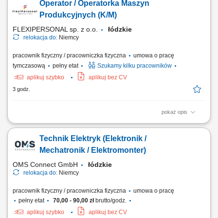
Operator / Operatorka Maszyn
konfekcjonowanie miksów orzechowych i słodkich produktów;
Znakowanie paczek etykietami oraz przygotowanie towaru do wysyłki
Produkcyjnych (K/M)
na paletach; Kontrolowanie, czy gotowe wyroby nie...
FLEXIPERSONAL sp. z o.o.
łódzkie
relokacja do:
Niemcy
pracownik fizyczny / pracowniczka fizyczna
umowa o pracę
tymczasową
pełny etat
Szukamy kilku pracowników
aplikuj szybko
aplikuj bez CV
3 godz.
pokaż opis
Opis stanowiska Obsługa maszyn wykorzystywanych w produkcji
opakowań kartonowych. Przygotowywanie urządzeń do realizacji
Technik Elektryk (Elektronik /
bieżących zleceń. Kontrola jakości gotowych wyrobów zgodnie z
obowiązującymi standardami. Nadzorowanie prawidłowego przebiegu
Mechatronik / Elektromonter)
procesu produkcyjnego. Wykonywanie...
OMS Connect GmbH
łódzkie
relokacja do:
Niemcy
pracownik fizyczny / pracowniczka fizyczna
umowa o pracę
pełny etat
70,00 - 90,00 zł
brutto/godz.
aplikuj szybko
aplikuj bez CV