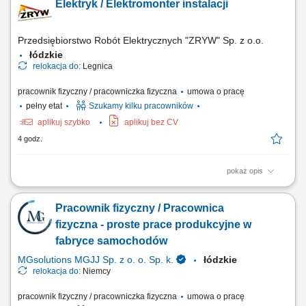
Elektryk / Elektromonter instalacji
półautomatycznej linii montażowej; Nadruk na elementach metodą hot-
print, tampodruk oraz laser; Raportowanie bieżących operacji;
Przedsiębiorstwo Robót Elektrycznych "ZRYW" Sp. z o.o.
łódzkie
relokacja do:
Legnica
pracownik fizyczny / pracowniczka fizyczna
umowa o pracę
pełny etat
Szukamy kilku pracowników
aplikuj szybko
aplikuj bez CV
4 godz.
pokaż opis
Montaż i podłączanie instalacji elektrycznych zgodnie z dokumentacją
techniczną. Dbanie o jakość i bezpieczeństwo wykonywanych prac.
Pracownik fizyczny / Pracownica
Współpraca z zespołem na etapie realizacji inwestycji.
fizyczna - proste prace produkcyjne w
fabryce samochodów
MGsolutions MGJJ Sp. z o. o. Sp. k.
łódzkie
relokacja do:
Niemcy
pracownik fizyczny / pracowniczka fizyczna
umowa o pracę