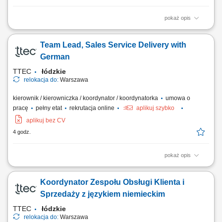
pokaż opis
Wykonywanie prac montażowych przy nowo powstających obiektach
użytkowych i rekreacyjnych. Udział w realizacji projektów
Team Lead, Sales Service Delivery with
prowadzonych w kraju oraz podczas wyjazdów zagranicznych. Montaż
elementów konstrukcyjnych zgodnie z dokumentacją i wytycznymi
German
zespołu. Praca w terenie z wykorzystaniem...
TTEC
łódzkie
relokacja do:
Warszawa
kierownik / kierowniczka / koordynator / koordynatorka
umowa o
pracę
pełny etat
rekrutacja online
aplikuj szybko
aplikuj bez CV
4 godz.
pokaż opis
Opis stanowiska: Wspieranie i motywowanie zespołu w osiąganiu
celów; Odpowiadanie na pytania współpracowników, rozwiązywanie
Koordynator Zespołu Obsługi Klienta i
problemów i eskalacji klientów; Zapewnianie wysokiej jakości obsługi
klienta podczas każdej rozmowy; Pełnienie roli menedżera pierwszej
Sprzedaży z językiem niemieckim
linii dla zespołu;...
TTEC
łódzkie
relokacja do:
Warszawa