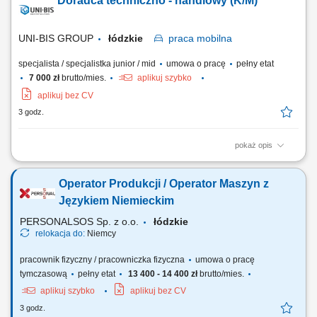
Doradca techniczno - handlowy (K/M)
wysyłki. Wykonywanie prostych prac pomocniczych wspierających
proces magazynowy. Dbanie o sprawny przebieg pracy zgodnie z
wyznaczonymi zadaniami.
UNI-BIS GROUP
łódzkie
praca
mobilna
specjalista / specjalistka junior / mid
umowa o pracę
pełny etat
7 000 zł
brutto/mies.
aplikuj szybko
aplikuj bez CV
3 godz.
pokaż opis
Zakres obowiązków: aktywne pozyskiwanie nowych klientów
(terenowe), oraz rozwój sprzedaży wśród obecnych klientów; doradztwo
Operator Produkcji / Operator Maszyn z
techniczne i dobór rozwiązań. prezentowanie produktów i usług firmy
oraz kompleksowych rozwiązań dla klientów; utrzymywanie
Językiem Niemieckim
długofalowych relacji. Wymagania:...
PERSONALSOS Sp. z o.o.
łódzkie
relokacja do:
Niemcy
pracownik fizyczny / pracowniczka fizyczna
umowa o pracę
tymczasową
pełny etat
13 400 - 14 400 zł
brutto/mies.
aplikuj szybko
aplikuj bez CV
3 godz.