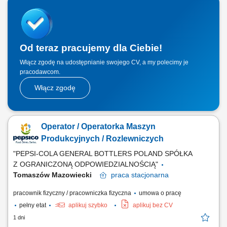
Utrzymywanie dobrych relacji z klientami;
Od teraz pracujemy dla Ciebie!
Włącz zgodę na udostępnianie swojego CV, a my polecimy je
pracodawcom.
Włącz zgodę
Operator / Operatorka Maszyn
Produkcyjnych / Rozlewniczych
"PEPSI-COLA GENERAL BOTTLERS POLAND SPÓŁKA
Z OGRANICZONĄ ODPOWIEDZIALNOŚCIĄ"
Tomaszów Mazowiecki
praca
stacjonarna
pracownik fizyczny / pracowniczka fizyczna
umowa o pracę
pełny etat
aplikuj szybko
aplikuj bez CV
1 dni