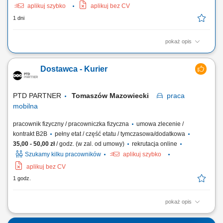
aplikuj szybko
aplikuj bez CV
1 dni
pokaż opis
Zadania: Wykonywanie konstrukcji żelbetowych w stanach surowych
budowli. Praca z rysunkiem technicznym.
Dostawca - Kurier
PTD PARTNER
Tomaszów Mazowiecki
praca
mobilna
pracownik fizyczny / pracowniczka fizyczna
umowa zlecenie /
kontrakt B2B
pełny etat / część etatu / tymczasowa/dodatkowa
35,00 - 50,00 zł
/ godz. (w zal. od umowy)
rekrutacja online
Szukamy kilku pracowników
aplikuj szybko
aplikuj bez CV
1 godz.
pokaż opis
Zakres obowiązków Odbieranie i dostarczanie posiłków/zakupów;
Zabezpieczanie przesyłek przed ewentualnymi uszkodzeniami;