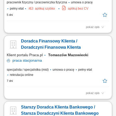
pracownik fizyczny / pracowniczka fizyczna
umowa o pracę
pełny etat
aplikuj szybko
aplikuj bez CV
5 dni
pokaż opis
Zakres obowiązków: Zapewnianie prawidłowej pracy maszyn i
urządzeń produkcyjnych. Kontrola parametrów procesu oraz
Doradca Finansowy Klienta /
reagowanie na ewentualne nieprawidłowości. Obsługa nowoczesnych
stanowisk wyposażonych w panele sterujące. Uzupełnianie
Doradczyni Finansowa Klienta
dokumentacji produkcyjnej i raportowanie wyników....
Klient portalu Praca.pl
Tomaszów Mazowiecki
praca
stacjonarna
specjalista / specjalistka (mid)
umowa o pracę
pełny etat
rekrutacja online
7 dni
pokaż opis
Identyfikowanie potrzeb klientów indywidualnych oraz sektora MŚP i
proponowanie dopasowanych rozwiązań finansowych; Aktywna
Starszy Doradca Klienta Bankowego /
sprzedaż produktów bankowych i realizacja wyznaczonych celów
sprzedażowych; Budowanie długofalowych relacji z klientami oraz
Starsza Doradczyni Klienta Bankowego