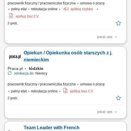
pracownik fizyczny / pracowniczka fizyczna
umowa o pracę
pełny etat
rekrutacja online
aplikuj szybko
aplikuj bez CV
2 godz.
pokaż opis
Zakres obowiązków Realizacja kompletacji zamówień na rury i
elementy stalowe zgodnie z listą. Przygotowanie towaru do wysyłki i
Opiekun / Opiekunka osób starszych z j.
załadunek na transport. Obsługa suwnicy oraz przemieszczanie
ciężkich materiałów w magazynie. Kontrola zgodności i poprawności
niemieckim
przygotowanych zamówień....
Praca.pl
łódzkie
relokacja do:
Niemcy
pracownik fizyczny / pracowniczka fizyczna
umowa o pracę
pełny etat
rekrutacja online
aplikuj bez CV
2 godz.
pokaż opis
Zakres obowiązków: wykonywanie czynności higieniczno-
pielęgnacyjnych, pomoc przy spożywaniu posiłków, monitorowanie
Team Leader with French
stanu zdrowia (waga, ciśnienie, temperatura, poziom cukru), realizacja