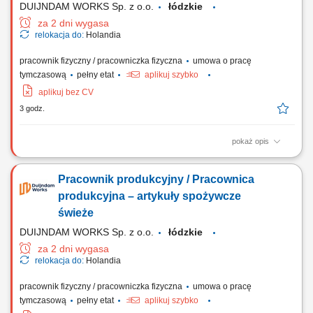
DUIJNDAM WORKS Sp. z o.o.
łódzkie
za 2 dni wygasa
relokacja do:
Holandia
pracownik fizyczny / pracowniczka fizyczna
umowa o pracę
tymczasową
pełny etat
aplikuj szybko
aplikuj bez CV
3 godz.
pokaż opis
Zadania Prace produkcyjne, pakowanie i naklejanie etykiet na gotowe
dania; Nadzorowanie prawidłowego działania maszyn produkcyjnych;
Pracownik produkcyjny / Pracownica
Weryfikacja standardów jakościowych gotowych wyrobów;
Utrzymywanie porządku w miejscu wykonywania obowiązków;
produkcyjna – artykuły spożywcze
świeże
DUIJNDAM WORKS Sp. z o.o.
łódzkie
za 2 dni wygasa
relokacja do:
Holandia
pracownik fizyczny / pracowniczka fizyczna
umowa o pracę
tymczasową
pełny etat
aplikuj szybko