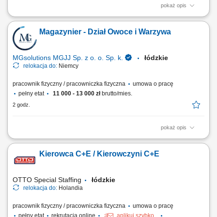
pokaż opis
Opis stanowiska Magazynowanie towaru - załadunek oraz rozładunek
towarów dostarczanych do magazynu; Przyjmowanie dostaw;
Magazynier - Dział Owoce i Warzywa
Przygotowywanie towaru do dalszej wysyłki; Proste prace pomocnicze
na terenie magazynu logistycznego;
MGsolutions MGJJ Sp. z o. o. Sp. k.
łódzkie
relokacja do:
Niemcy
pracownik fizyczny / pracowniczka fizyczna
umowa o pracę
pełny etat
11 000 - 13 000 zł
brutto/mies.
2 godz.
pokaż opis
Opis stanowiska Realizacja zamówień (Order Picker, Komisjonowanie)
w dziale Obst und Gemuse (owoce i warzywa) - możliwość pracy na
Kierowca C+E / Kierowczyni C+E
systemie w języku polskim. Opieka polskojęzycznego Koordynatora i
szkoleniowca! Układanie towaru; Kontrola jakości; Inne proste prace na
terenie magazynu;
OTTO Special Staffing
łódzkie
relokacja do:
Holandia
pracownik fizyczny / pracowniczka fizyczna
umowa o pracę
pełny etat
rekrutacja online
aplikuj szybko