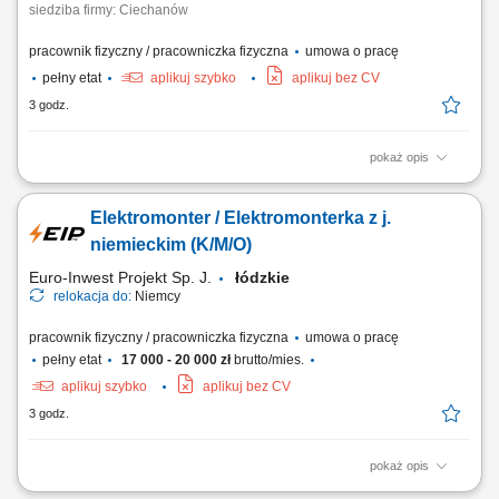
siedziba firmy: Ciechanów
pracownik fizyczny / pracowniczka fizyczna
umowa o pracę
pełny etat
aplikuj szybko
aplikuj bez CV
3 godz.
pokaż opis
Zakres obowiązków: spawanie metodą TIG konstrukcji i instalacji ze
stali nierdzewnej, montaż maszyn i urządzeń dla przemysłu
Elektromonter / Elektromonterka z j.
spożywczego, montaż konstrukcji oraz rurociągów technologicznych,
praca zgodnie z dokumentacją techniczną.
niemieckim (K/M/O)
Euro-Inwest Projekt Sp. J.
łódzkie
relokacja do:
Niemcy
pracownik fizyczny / pracowniczka fizyczna
umowa o pracę
pełny etat
17 000 - 20 000 zł
brutto/mies.
aplikuj szybko
aplikuj bez CV
3 godz.
pokaż opis
Montaż i budowa tras oraz linii kablowych. Montaż instalacji