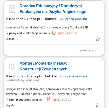
elektrycznych, gniazdek i przełączników. Montaż urządzeń sterowania,
Doradca Edukacyjny / Doradczyni
oświetlenia oraz rozdzielnic/szaf sterowniczych. Codzienna
komunikacja z Kierownictwem w języku niemieckim.
Edukacyjna ds. Języka Angielskiego
Klient portalu Praca.pl
łódzkie
praca
mobilna
specjalista / specjalistka (mid)
umowa o pracę / kontrakt B2B
pełny etat
rekrutacja online
aplikuj bez CV
3 godz.
pokaż opis
Rozwijanie współpracy z placówkami edukacyjnymi (szkoły
podstawowe, ponadpodstawowe, szkoły językowe, uczelnie),
Monter / Monterka Instalacji i
Prowadzenie prezentacji oferty edukacyjnej oraz warsztatów
metodycznych w szkołach i online, Budowanie długofalowych relacji z
Konstrukcji Zewnętrznych
nauczycielami i kadrą zarządzającą, Realizacja...
Klient portalu Praca.pl
łódzkie
praca
mobilna
siedziba firmy: Warszawa
specjalista / specjalistka (mid) / pracownik fizyczny / pracowniczka
fizyczna
umowa o pracę / zlecenie
pełny etat / część etatu
7 500 - 9 000 zł
brutto/mies.
aplikuj bez CV
4 godz.