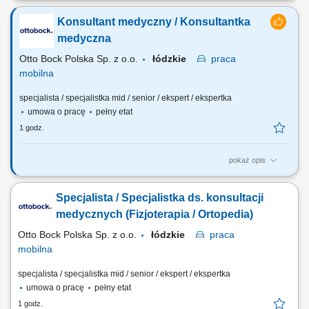
urządzeń produkcyjnych. Kontrola prawidłowego przebiegu procesu
Konsultant medyczny / Konsultantka
produkcyjnego. Dbanie o sprawność techniczną obsługiwanych
maszyn. Obsługa paneli dotykowych oraz praca na hali produkcyjnej.
medyczna
Prowadzenie dokumentacji dotyczącej...
Otto Bock Polska Sp. z o.o.
łódzkie
praca
mobilna
specjalista / specjalistka mid / senior / ekspert / ekspertka
umowa o pracę
pełny etat
1 godz.
pokaż opis
Do Twoich obowiązków będzie należało: Promowanie produktów i
usług Firmy na podległym obszarze (woj. łódzkie); Budowanie i
Specjalista / Specjalistka ds. konsultacji
utrzymywanie współpracy ze środowiskiem medycznym,
reprezentowanie firmy; Prowadzenie prezentacji produktowych i
medycznych (Fizjoterapia / Ortopedia)
organizacja spotkań z personelem medycznym;...
Otto Bock Polska Sp. z o.o.
łódzkie
praca
mobilna
specjalista / specjalistka mid / senior / ekspert / ekspertka
umowa o pracę
pełny etat
1 godz.