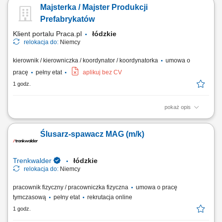
teleskopowej (mile widziane uprawnienia na więcej niż jedną maszynę)
Majsterka / Majster Produkcji
Praca przy wykonywaniu obiektów mostowych Wykonywanie prac
ziemnych i transportowych na terenie prowadzonych robót Bieżąca
Prefabrykatów
obsługa oraz podstawowa...
Klient portalu Praca.pl
łódzkie
relokacja do:
Niemcy
kierownik / kierowniczka / koordynator / koordynatorka
umowa o
pracę
pełny etat
aplikuj bez CV
1 godz.
pokaż opis
Nadzorowanie prac w zakładzie prefabrykacji. Prowadzenie
dokumentacji pracowniczej. Monitorowanie wydajności i organizacji
Ślusarz-spawacz MAG (m/k)
pracy zespołu. Nadzór nad sprzętem oraz narzędziami
wykorzystywanymi w produkcji. Współpraca z zespołem w celu
zapewnienia sprawnej realizacji zadań.
Trenkwalder
łódzkie
relokacja do:
Niemcy
pracownik fizyczny / pracowniczka fizyczna
umowa o pracę
tymczasową
pełny etat
rekrutacja online
1 godz.