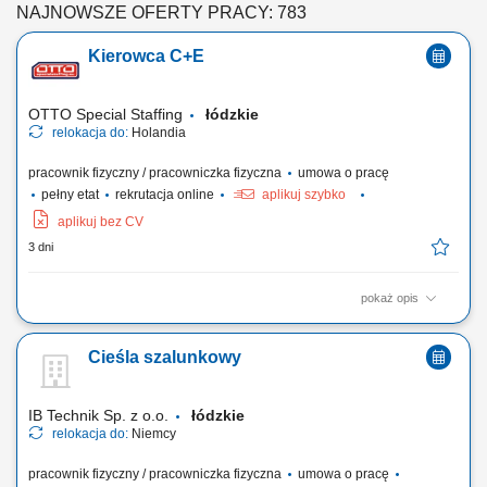
NAJNOWSZE OFERTY PRACY: 783
Kierowca C+E
OTTO Special Staffing
łódzkie
relokacja do:
Holandia
pracownik fizyczny / pracowniczka fizyczna
umowa o pracę
pełny etat
rekrutacja online
aplikuj szybko
aplikuj bez CV
3 dni
pokaż opis
Jako kierowca C+E odpowiada Pan/Pani za bezpieczną, efektywną i
zorientowaną na klienta realizację zleceń transportowych z
Cieśla szalunkowy
wykorzystaniem ciągników siodłowych z naczepami oraz zestawów
pojazdów, zgodnie z obowiązującymi przepisami prawa, umowami z
klientami oraz wytycznymi firmy....
IB Technik Sp. z o.o.
łódzkie
relokacja do:
Niemcy
pracownik fizyczny / pracowniczka fizyczna
umowa o pracę