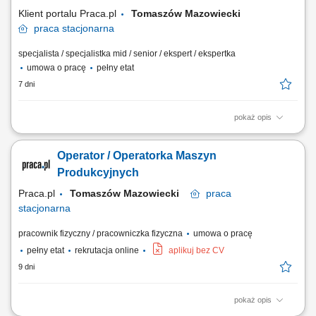
rozwijanie portfela współpracy;...
Klient portalu Praca.pl
Tomaszów Mazowiecki
praca
stacjonarna
specjalista / specjalistka mid / senior / ekspert / ekspertka
umowa o pracę
pełny etat
7 dni
pokaż opis
Analiza potrzeb finansowych klientów indywidualnych oraz sektora MŚP
i proponowanie dopasowanych rozwiązań; Aktywne pozyskiwanie
Operator / Operatorka Maszyn
nowych klientów oraz budowanie długoterminowych relacji
biznesowych; Sprzedaż produktów i usług bankowych, w tym funduszy
Produkcyjnych
inwestycyjnych; Umawianie i prowadzenie...
Praca.pl
Tomaszów Mazowiecki
praca
stacjonarna
pracownik fizyczny / pracowniczka fizyczna
umowa o pracę
pełny etat
rekrutacja online
aplikuj bez CV
9 dni
pokaż opis
Zakres obowiązków: Obsługa oraz nadzorowanie pracy maszyn i