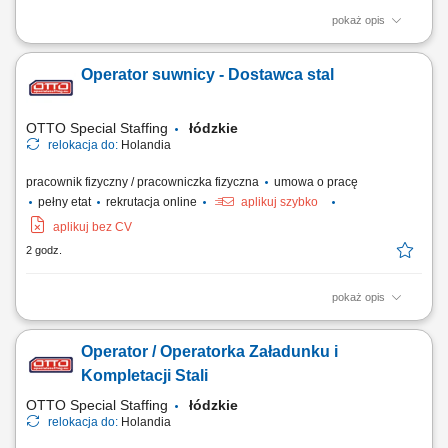
pokaż opis
Twoje zadania spawanie metodą MAG oraz sczepianie dużych i małych
elementów wykorzystywanych przy produkcji zbiorników, wykańczanie
Operator suwnicy - Dostawca stal
wcześniej zespawanych konstrukcji, kontrola jakości wykonanych
elementów, prowadzenie podstawowej dokumentacji produkcyjnej.
OTTO Special Staffing
łódzkie
relokacja do:
Holandia
pracownik fizyczny / pracowniczka fizyczna
umowa o pracę
pełny etat
rekrutacja online
aplikuj szybko
aplikuj bez CV
2 godz.
pokaż opis
Twoje codzienne zadania Będziesz obsługiwać zamówienia klientów i
przenosić ciężkie stalowe elementy. Będziesz kompletować wszystkie
Operator / Operatorka Załadunku i
zamówienia na metalowe rury i rurki na podstawie otrzymanej listy.
Umieszczaj produkty stalowe na ciężarówkach lub paletach, w
Kompletacji Stali
zależności od ich...
OTTO Special Staffing
łódzkie
relokacja do:
Holandia