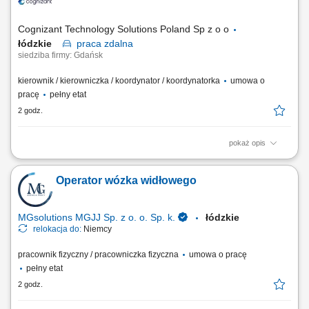
zaleceń medycznych zgodnie z procedurami, wsparcie seniorów w
codziennym funkcjonowaniu.
Cognizant Technology Solutions Poland Sp z o o
łódzkie
praca
zdalna
siedziba firmy: Gdańsk
kierownik / kierowniczka / koordynator / koordynatorka
umowa o
pracę
pełny etat
2 godz.
pokaż opis
Work model: Remote About the role We are looking for an experienced
Team Lead to oversee a group of teams working on social media
Operator wózka widłowego
monitoring, content quality and localization support across multiple
markets. You'll be responsible for team performance, service delivery
and continuous improvement....
MGsolutions MGJJ Sp. z o. o. Sp. k.
łódzkie
relokacja do:
Niemcy
pracownik fizyczny / pracowniczka fizyczna
umowa o pracę
pełny etat
2 godz.