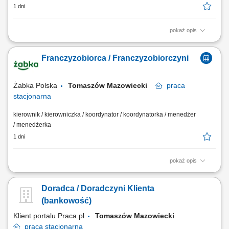
1 dni
pokaż opis
odbiór i dostarczanie posiłków, zakupów oraz drobnych przesyłek na
wskazany adres, zabezpieczanie przesyłek podczas transportu, aby
Franczyzobiorca / Franczyzobiorczyni
dotarły w nienaruszonym stanie, utrzymywanie pozytywnych relacji z
klientami i dbanie o wysoką jakość obsługi, realizacja dostaw w
systemie Xpress Delivery...
Żabka Polska
Tomaszów Mazowiecki
praca
stacjonarna
kierownik / kierowniczka / koordynator / koordynatorka / menedżer
/ menedżerka
1 dni
pokaż opis
Główne zadania: Prowadzenie własnej działalności gospodarczej w
oparciu o sprawdzony model biznesowy. Dbanie o wysoką jakość
Doradca / Doradczyni Klienta
obsługi. Monitorowanie stanów magazynowych i zamówień.
Dostosowywanie asortymentu sklepu do potrzeb lokalnego rynku.
(bankowość)
Współpraca z centralą w zakresie działań...
Klient portalu Praca.pl
Tomaszów Mazowiecki
praca
stacjonarna