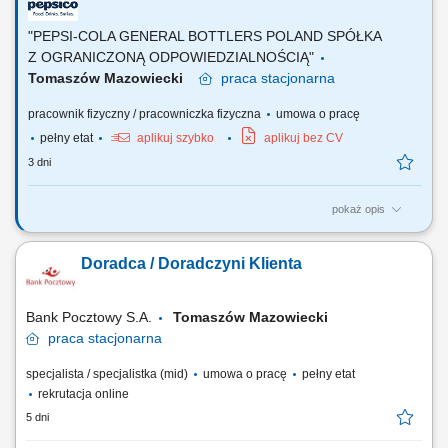
bankowych, w tym funduszy inwestycyjnych. Operacyjna obsługa
klientów indywidualnych i firm z sektora MŚP....
"PEPSI-COLA GENERAL BOTTLERS POLAND SPÓŁKA
Z OGRANICZONĄ ODPOWIEDZIALNOŚCIĄ"
Tomaszów Mazowiecki
praca
stacjonarna
pracownik fizyczny / pracowniczka fizyczna
umowa o pracę
pełny etat
aplikuj szybko
aplikuj bez CV
3 dni
pokaż opis
ZAKRES OBOWIĄZKÓW: nadzorowanie pracy maszyn i urządzeń
produkcyjnych oraz utrzymanie ich w sprawności technicznej;
Doradca / Doradczyni Klienta
monitorowanie poprawności pracy maszyn i urządzeń; utrzymanie
uporządkowanego i czystego stanowiska pracy zgodnie z
obowiązującymi procedurami; praca na dużym obszarze...
Bank Pocztowy S.A.
Tomaszów Mazowiecki
praca
stacjonarna
specjalista / specjalistka (mid)
umowa o pracę
pełny etat
rekrutacja online
5 dni