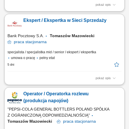
pokaż opis
Twój zakres obowiązków diagnozowanie potrzeb i oczekiwań Klientów,
nawiązywanie i utrzymywanie relacji z Klientami, realizacja celów
Ekspert / Ekspertka w Sieci Sprzedaży
sprzedażowych, kształtowanie pozytywnego wizerunku Banku poprzez
wysoką jakość obsługi, operacyjna obsługa Klientów detalicznych,
małych i średnich firm.
Bank Pocztowy S.A.
Tomaszów Mazowiecki
praca
stacjonarna
specjalista / specjalistka mid / senior / ekspert / ekspertka
umowa o pracę
pełny etat
5 dni
pokaż opis
Twój zakres obowiązków Diagnozowanie potrzeb i oczekiwań Klientów;
Aktywne pozyskiwanie Klientów i utrzymywanie z nimi pozytywnych
Operator / Operatorka rozlewu
relacji; Realizacja celów sprzedażowych; Kształtowanie pozytywnego
wizerunku Banku poprzez wysoką jakość obsługi; Operacyjna obsługa
(produkcja napojów)
Klientów...
"PEPSI-COLA GENERAL BOTTLERS POLAND SPÓŁKA
Z OGRANICZONĄ ODPOWIEDZIALNOŚCIĄ"
Tomaszów Mazowiecki
praca
stacjonarna