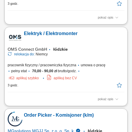
3 godz.
pokaż opis
Twoje zadania jako Technik Elektryk/ Elektronik/ Mechatronik/
Elektromonter: Kontrola sprzętu typu: sprzęt biurowy, maszyny, złącza,
Elektryk / Elektromonter
kable; Wykonywanie podstawowych pomiarów przy użyciu miernika;
Dojazd do klienta z biura firmy samochodem służbowym; Twoje
kwalifikacje jako Technik Elektryk/...
OMS Connect GmbH
łódzkie
relokacja do:
Niemcy
pracownik fizyczny / pracowniczka fizyczna
umowa o pracę
pełny etat
70,00 - 90,00 zł
brutto/godz.
aplikuj szybko
aplikuj bez CV
3 godz.
pokaż opis
Opis stanowiska: Sprawdzanie bezpieczeństwa sprzętu elektrycznego
w różnych lokalizacjach. Kontrole techniczne sprzętu biurowego,
Order Picker - Komisjoner (k/m)
maszyn, złączy, kabli. Używanie mierników do podstawowych
pomiarów. Przejazdy samochodem służbowym do klientów.
MGsolutions MGJJ Sp. z o. o. Sp. k.
łódzkie