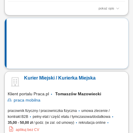
pokaż opis
Zakres obowiązków: Obsługa oraz nadzorowanie pracy maszyn i
urządzeń produkcyjnych. Monitorowanie prawidłowego przebiegu
procesu produkcyjnego. Obsługa paneli dotykowych na hali
produkcyjnej. Prowadzenie dokumentacji dotyczącej wydajności oraz
zużycia materiałów. Utrzymywanie maszyn i...
Kurier Miejski / Kurierka Miejska
Klient portalu Praca.pl
Tomaszów Mazowiecki
praca
mobilna
pracownik fizyczny / pracowniczka fizyczna
umowa zlecenie /
kontrakt B2B
pełny etat / część etatu / tymczasowa/dodatkowa
35,00 - 50,00 zł
/ godz. (w zal. od umowy)
rekrutacja online
aplikuj bez CV