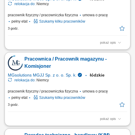
relokacja do:
Niemcy
pracownik fizyczny / pracowniczka fizyczna
umowa o pracę
pełny etat
Szukamy kilku pracowników
3 godz.
pokaż opis
Opis stanowiska Konfekcjonawanie towaru w magazynie Układanie
towaru; Inne prace pomocnicze;
Pracownica / Pracownik magazynu -
Komisjoner
MGsolutions MGJJ Sp. z o. o. Sp. k.
łódzkie
relokacja do:
Niemcy
pracownik fizyczny / pracowniczka fizyczna
umowa o pracę
pełny etat
Szukamy kilku pracowników
3 godz.
pokaż opis
Zakres obowiązków: Kompletowanie i konfekcjonowanie towarów w
magazynie. Układanie oraz przygotowywanie produktów do dalszej