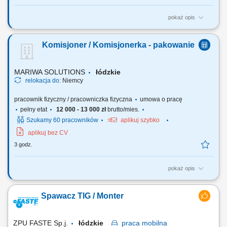
pokaż opis
Zadania: obsługa nowoczesnych maszyn produkcyjnych; ustawianie
parametrów procesu i wykonywanie przezbrojenia; kontrola jakość
Komisjoner / Komisjonerka - pakowanie
produktów; podstawowa konserwacja i czyszczenie maszyn; transport
materiałów przy użyciu paleciaka lub wózka; praca z prostą
dokumentacją produkcyjną na...
MARIWA SOLUTIONS
łódzkie
relokacja do:
Niemcy
pracownik fizyczny / pracowniczka fizyczna
umowa o pracę
pełny etat
12 000 - 13 000 zł
brutto/mies.
Szukamy 60 pracowników
aplikuj szybko
aplikuj bez CV
3 godz.
pokaż opis
Opis stanowiska Precyzyjne komisjonowanie: zbieranie artykułów
magazynowych z kategorii non-food, dbając o każdy szczegół.
Spawacz TIG / Monter
Mistrzostwo w pakowaniu: staranne pakowanie i przygotowywanie
towaru, tak aby bezpiecznie dotarł do celu. Obsługa systemu: intuicyjna
obsługa prostego systemu...
ZPU FASTE Sp.j.
łódzkie
praca
mobilna