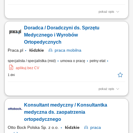
pokaż opis
Do Twoich obowiązków będzie należało: Budowanie silnej pozycji
rynkowej produktów poprzez promowanie oferty firmy na terenie całego
Doradca / Doradczyni ds. Sprzętu
województwa łódzkiego. Nawiązywanie i aktywne rozwijanie
współpracy z lekarzami, rehabilitantami oraz placówkami ochrony
Medycznego i Wyrobów
zdrowia. Przeprowadzanie...
Ortopedycznych
Praca.pl
łódzkie
praca
mobilna
specjalista / specjalistka (mid)
umowa o pracę
pełny etat
aplikuj bez CV
1 dni
pokaż opis
Zakres obowiązków: Prowadzenie indywidualnych konsultacji z
pacjentami w celu doboru profesjonalnych rozwiązań wspierających
Konsultant medyczny / Konsultantka
narząd ruchu; Budowanie długofalowych relacji ze środowiskiem
medycznym oraz placówkami na terenie województwa łódzkiego;
medyczna ds. zaopatrzenia
Przeprowadzanie pokazów produktowych i...
ortopedycznego
Otto Bock Polska Sp. z o.o.
łódzkie
praca