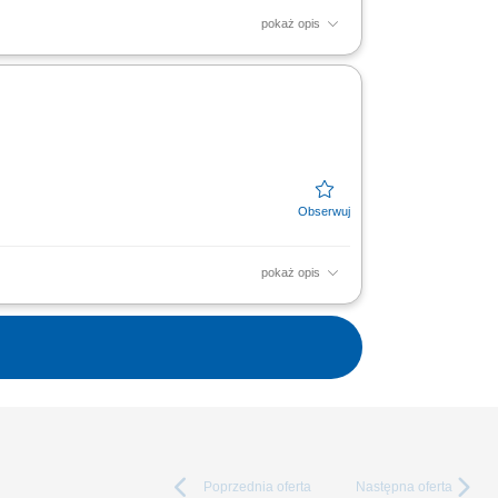
pokaż opis
budowa bazy klientów w regionie.
 dopasowywanie działań...
pokaż opis
w portalach internetowych oraz mediach
ów do projektów...
Poprzednia
oferta
Następna
oferta