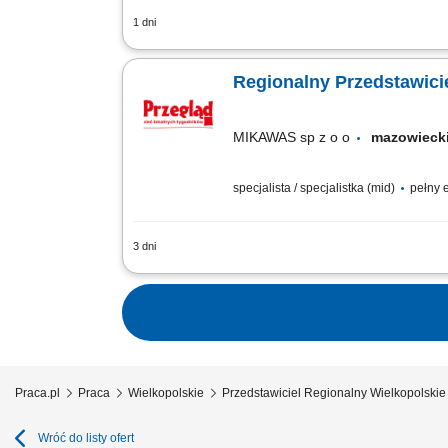
1 dni
Opis stanowiska Utrzymywanie stałego 
Wykonywanie zadań sprzedażowych zgodn
Regionalny Przedstawici
MIKAWAS sp z o o
mazowiec
specjalista / specjalistka (mid)
pełny e
3 dni
Twoje zadania aktywne pozyskiwanie no
regionalnych, sprzedaż artykułów spons
Praca.pl
Praca
Wielkopolskie
Przedstawiciel Regionalny Wielkopolskie
Wróć do listy ofert