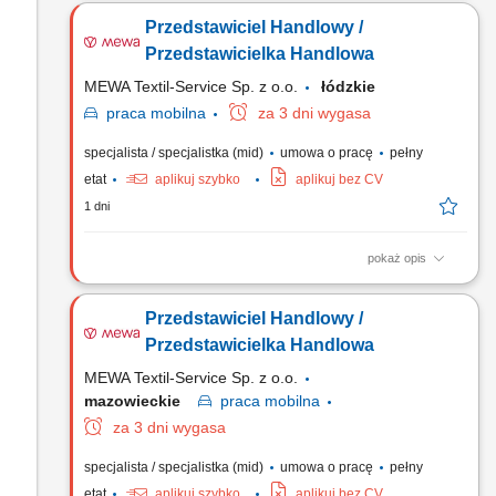
Przedstawiciel Handlowy /
Przedstawicielka Handlowa
MEWA Textil-Service Sp. z o.o.
łódzkie
praca
mobilna
za 3 dni wygasa
specjalista / specjalistka (mid)
umowa o pracę
pełny
etat
aplikuj szybko
aplikuj bez CV
1 dni
pokaż opis
Zadania: Aktywne budowanie bazy klientów biznesowych w
podległym regionie. Realizacja wyznaczonych celów
Przedstawiciel Handlowy /
sprzedażowych i rozwój portfela zleceń. Samodzielne
planowanie działań i strategiczne zarządzanie sprzedażą na
Przedstawicielka Handlowa
powierzonym terenie.
MEWA Textil-Service Sp. z o.o.
mazowieckie
praca
mobilna
za 3 dni wygasa
specjalista / specjalistka (mid)
umowa o pracę
pełny
etat
aplikuj szybko
aplikuj bez CV