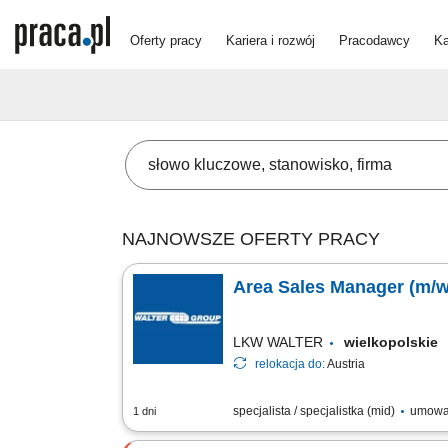
Oferty pracy
Kariera i rozwój
Pracodawcy
Ka
NAJNOWSZE OFERTY PRACY
Area Sales Manager (m/w
LKW WALTER
wielkopolskie
relokacja do:
Austria
specjalista / specjalistka (mid)
umowa
1 dni