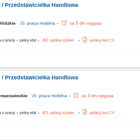
 / Przedstawicielka Handlowa
łódzkie
praca
mobilna
za 3 dni wygasa
 o pracę
pełny etat
aplikuj szybko
aplikuj bez CV
ntów biznesowych w podległym regionie. Realizacja wyznaczonych celów sprzedaż
ządzanie sprzedażą na powierzonym terenie.
 / Przedstawicielka Handlowa
mazowieckie
praca
mobilna
za 3 dni wygasa
 o pracę
pełny etat
aplikuj szybko
aplikuj bez CV
ntów biznesowych w podległym regionie. Realizacja wyznaczonych celów sprzedaż