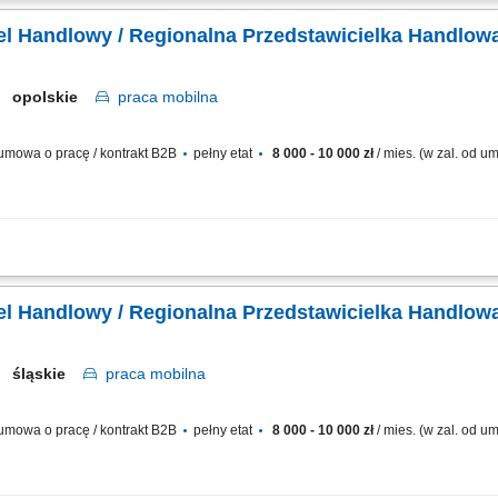
ządzanie sprzedażą na powierzonym terenie.
el Handlowy / Regionalna Przedstawicielka Handlowa
opolskie
praca
mobilna
mowa o pracę / kontrakt B2B
pełny etat
8 000 - 10 000 zł
/ mies. (w zal. od 
kontaktu z dotychczasowymi kontrahentami biznesowymi (salony partnerskie) i roz
ie z przyjętą polityką finansową przedsiębiorstwa. Analiza potencjału regionu i
el Handlowy / Regionalna Przedstawicielka Handlowa
śląskie
praca
mobilna
mowa o pracę / kontrakt B2B
pełny etat
8 000 - 10 000 zł
/ mies. (w zal. od 