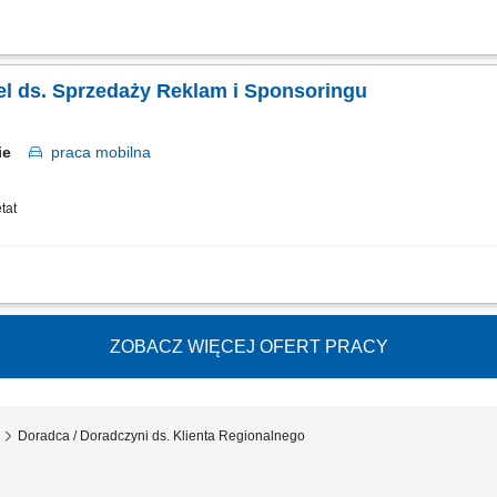
kontaktu z dotychczasowymi kontrahentami biznesowymi (salony partnerskie) i roz
ie z przyjętą polityką finansową przedsiębiorstwa. Analiza potencjału regionu i
el ds. Sprzedaży Reklam i Sponsoringu
kie
praca
mobilna
tat
wych klientów biznesowych na powierzonym terenie, sprzedaż reklam i kampanii 
orowanych, pakietów social media, video i formatów online, pozyskiwanie sponsor
ZOBACZ WIĘCEJ OFERT PRACY
Doradca / Doradczyni ds. Klienta Regionalnego