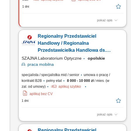
1 dni
pokaż opis
Zadania: Aktywne budowanie bazy klientów biznesowych w
podległym regionie. Realizacja wyznaczonych celów
Regionalny Przedstawiciel
sprzedażowych i rozwój portfela zleceń. Samodzielne
planowanie działań i strategiczne zarządzanie sprzedażą na
Handlowy / Regionalna
powierzonym terenie.
Przedstawicielka Handlowa ds.
Optyki Okularowej
SZAJNA Laboratorium Optyczne
opolskie
praca
mobilna
specjalista / specjalistka mid / senior
umowa o pracę /
kontrakt B2B
pełny etat
8 000 - 10 000 zł
/ mies. (w
zal. od umowy)
aplikuj szybko
aplikuj bez CV
1 dni
pokaż opis
Opis stanowiska Utrzymywanie stałego kontaktu z
dotychczasowymi kontrahentami biznesowymi (salony
Regionalny Przedstawiciel