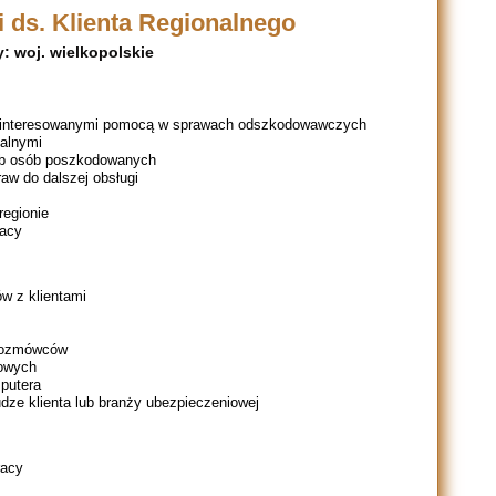
 ds. Klienta Regionalnego
: woj. wielkopolskie
zainteresowanymi pomocą w sprawach odszkodowawczych
kalnymi
eb osób poszkodowanych
w do dalszej obsługi
regionie
racy
w z klientami
 rozmówców
bowych
putera
dze klienta lub branży ubezpieczeniowej
racy