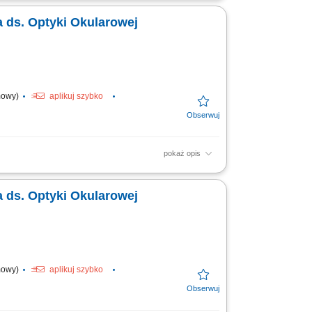
 ds. Optyki Okularowej
umowy)
aplikuj szybko
pokaż opis
budowa bazy klientów w regionie.
 dopasowywanie działań...
 ds. Optyki Okularowej
umowy)
aplikuj szybko