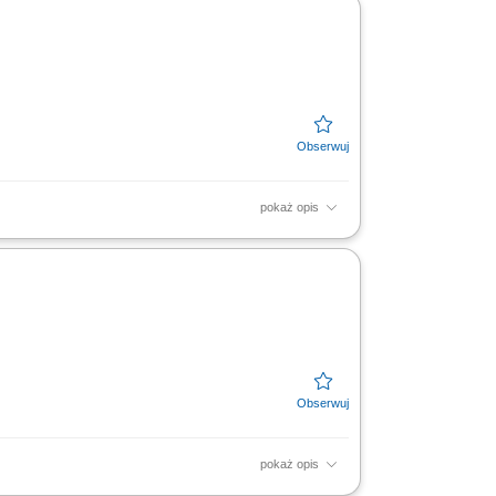
pokaż opis
owych i rozwój portfela zleceń. Samodzielne
pokaż opis
owych i rozwój portfela zleceń. Samodzielne