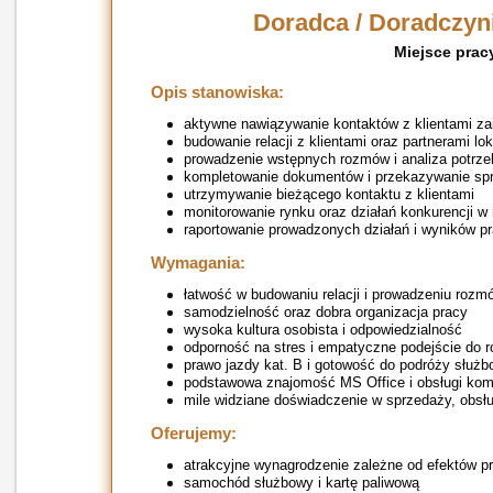
Doradca / Doradczyni
Miejsce pracy
Opis stanowiska:
aktywne nawiązywanie kontaktów z klientami 
budowanie relacji z klientami oraz partnerami lo
prowadzenie wstępnych rozmów i analiza potrz
kompletowanie dokumentów i przekazywanie spra
utrzymywanie bieżącego kontaktu z klientami
monitorowanie rynku oraz działań konkurencji w 
raportowanie prowadzonych działań i wyników p
Wymagania:
łatwość w budowaniu relacji i prowadzeniu rozmó
samodzielność oraz dobra organizacja pracy
wysoka kultura osobista i odpowiedzialność
odporność na stres i empatyczne podejście do
prawo jazdy kat. B i gotowość do podróży służ
podstawowa znajomość MS Office i obsługi kom
mile widziane doświadczenie w sprzedaży, obsłu
Oferujemy:
atrakcyjne wynagrodzenie zależne od efektów p
samochód służbowy i kartę paliwową