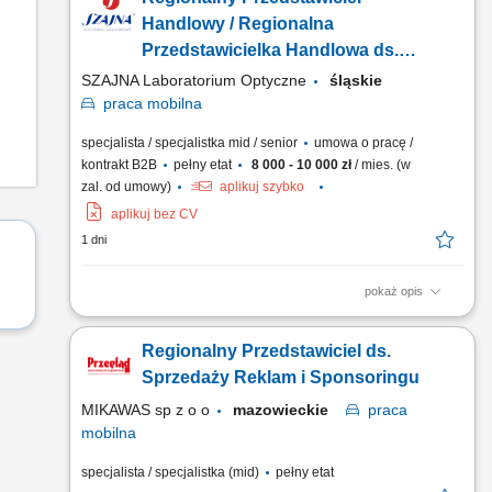
partnerskie) i rozbudowa bazy klientów w regionie.
Wykonywanie zadań sprzedażowych zgodnie z przyjętą
Handlowy / Regionalna
polityką finansową przedsiębiorstwa. Analiza potencjału
Przedstawicielka Handlowa ds.
regionu i dopasowywanie działań...
Optyki Okularowej
SZAJNA Laboratorium Optyczne
śląskie
praca
mobilna
specjalista / specjalistka mid / senior
umowa o pracę /
kontrakt B2B
pełny etat
8 000 - 10 000 zł
/ mies. (w
zal. od umowy)
aplikuj szybko
aplikuj bez CV
1 dni
pokaż opis
Opis stanowiska Utrzymywanie stałego kontaktu z
dotychczasowymi kontrahentami biznesowymi (salony
Regionalny Przedstawiciel ds.
partnerskie) i rozbudowa bazy klientów w regionie.
Wykonywanie zadań sprzedażowych zgodnie z przyjętą
Sprzedaży Reklam i Sponsoringu
polityką finansową przedsiębiorstwa. Analiza potencjału
MIKAWAS sp z o o
mazowieckie
praca
regionu i dopasowywanie działań...
mobilna
specjalista / specjalistka (mid)
pełny etat