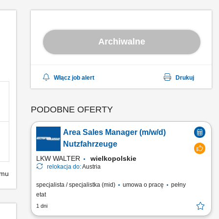
Archiwalne
Włącz job alert
Drukuj
PODOBNE OFERTY
Area Sales Manager (m/w/d)
Nutzfahrzeuge
LKW WALTER
wielkopolskie
relokacja do:
Austria
emu
specjalista / specjalistka (mid)
umowa o pracę
pełny
etat
1 dni