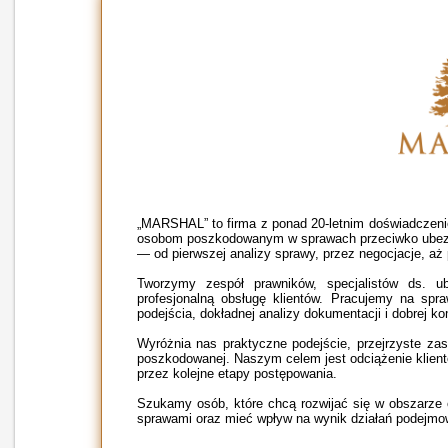
„MARSHAL” to firma z ponad 20-letnim doświadcz
osobom poszkodowanym w sprawach przeciwko ubezp
— od pierwszej analizy sprawy, przez negocjacje, a
Tworzymy zespół prawników, specjalistów ds. u
profesjonalną obsługę klientów. Pracujemy na spr
podejścia, dokładnej analizy dokumentacji i dobrej ko
Wyróżnia nas praktyczne podejście, przejrzyste za
poszkodowanej. Naszym celem jest odciążenie klien
przez kolejne etapy postępowania.
Szukamy osób, które chcą rozwijać się w obszarze
sprawami oraz mieć wpływ na wynik działań podejmow