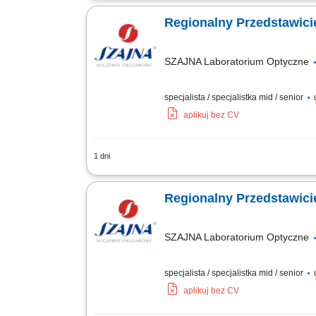
planowanie działań i strategiczne zar
Regionalny Przedstawici
SZAJNA Laboratorium Optyczne
specjalista / specjalistka mid / senior
u
aplikuj bez CV
1 dni
Opis stanowiska Utrzymywanie stałego 
Wykonywanie zadań sprzedażowych zgodn
Regionalny Przedstawici
SZAJNA Laboratorium Optyczne
specjalista / specjalistka mid / senior
u
aplikuj bez CV