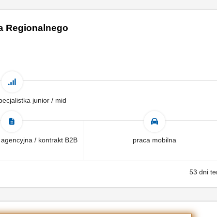
ta Regionalnego
pecjalistka junior / mid
 agencyjna / kontrakt B2B
praca mobilna
53 dni t