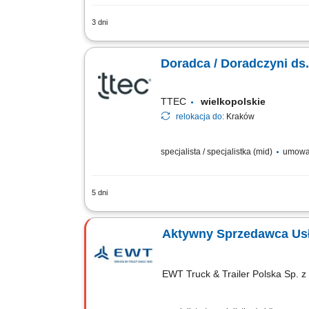
3 dni
Opis stanowiska rozwijanie współpracy
rekomendowanie działań zwiększających
Doradca / Doradczyni ds
TTEC
wielkopolskie
relokacja do:
Kraków
specjalista / specjalistka (mid)
umowa
5 dni
Opis stanowiska prowadzenie konsultac
reklamowych, analizowanie wyników mar
Aktywny Sprzedawca Usł
EWT Truck & Trailer Polska Sp. z 