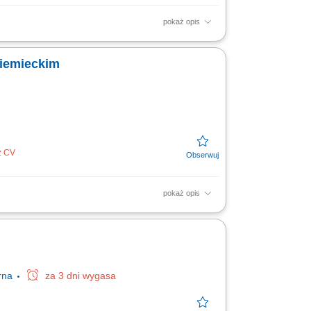
pokaż opis
izowanie wyników kampanii reklamowych oraz
owych...
niemieckim
z CV
pokaż opis
łań zwiększających skuteczność kampanii
acji z klientami i...
rna
za 3 dni wygasa