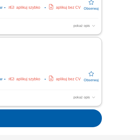
ów
aplikuj szybko
aplikuj bez CV
pokaż opis
ch dla bydła na powierzonym terenie.
owcami i...
ów
aplikuj szybko
aplikuj bez CV
pokaż opis
ch dla bydła na powierzonym terenie.
owcami i...