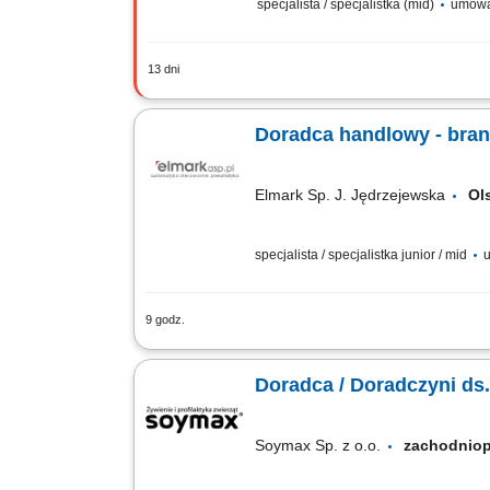
specjalista / specjalistka (mid)
umowa
13 dni
Obowiązki: Aktywne pozyskiwanie i spr
relacji handlowych; Komunikacja wewnę
Doradca handlowy - bra
Elmark Sp. J. Jędrzejewska
Ol
specjalista / specjalistka junior / mid
u
9 godz.
Twój zakres obowiązków: Reprezentowan
producentami maszyn. Pozyskiwanie nowyc
Doradca / Doradczyni ds.
Soymax Sp. z o.o.
zachodni