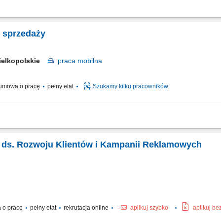
 w kilku lokalizacjach w Polsce. Zakres obowiązków: Sprzedaż dodatków paszowy
wijanie współpracy z obecnymi partnerami. Budowanie długofalowych relacji z hod
. sprzedaży
ielkopolskie
praca
mobilna
umowa o pracę
pełny etat
Szukamy kilku pracowników
ązków: Wizyty u Rolników i budowanie zaufania; Ekspertyza: ocena upraw/zwierząt
ientów; Realizacja planów sprzedażowych;
ka ds. Rozwoju Klientów i Kampanii Reklamowych
 o pracę
pełny etat
rekrutacja online
aplikuj szybko
aplikuj be