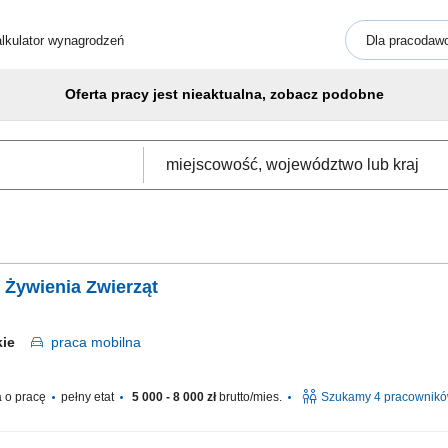
lkulator wynagrodzeń
Dla pracodaw
Oferta pracy jest nieaktualna, zobacz podobne
 Żywienia Zwierząt
skie
praca
mobilna
 o pracę
pełny etat
5 000 - 8 000 zł
brutto/mies.
Szukamy 4 pracownik