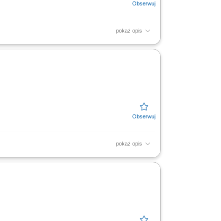
pokaż opis
rwisu; Wizyty u Klientów - podtrzymywanie
...
pokaż opis
mi i średnimi firmami produkcyjnymi oraz
gii i planów...