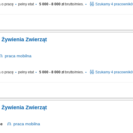
 o pracę
pełny etat
5 000 - 8 000 zł
brutto/mies.
Szukamy 4 pracownik
 w kilku lokalizacjach w Polsce. Zakres obowiązków: Sprzedaż dodatków paszowy
wijanie współpracy z obecnymi partnerami. Budowanie długofalowych relacji z hod
 Żywienia Zwierząt
praca
mobilna
 o pracę
pełny etat
5 000 - 8 000 zł
brutto/mies.
Szukamy 4 pracownik
 w kilku lokalizacjach w Polsce. Zakres obowiązków: Sprzedaż dodatków paszowy
wijanie współpracy z obecnymi partnerami. Budowanie długofalowych relacji z hod
 Żywienia Zwierząt
kie
praca
mobilna