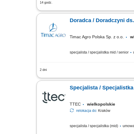
14 godz.
Poszukujemy Konsultantów ds. Żywienia
Pozyskiwanie nowych klientów oraz roz
Doradca / Doradczyni ds
Timac Agro Polska Sp. z o.o.
w
specjalista / specjalistka mid / senior
2 dni
Teren pracy: 2-3 powiaty Zakres Obowi
Codzienne wsparcie techniczne dla Kl
Specjalista / Specjalist
TTEC
wielkopolskie
relokacja do:
Kraków
specjalista / specjalistka (mid)
umowa