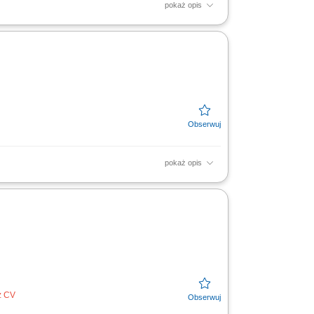
pokaż opis
ch dla bydła na powierzonym terenie.
owcami i...
pokaż opis
 i rekomendacja najlepszych rozwiązań;
z CV