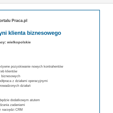
ortalu Praca.pl
yni klienta biznesowego
acy: wielkopolskie
 aktywne pozyskiwanie nowych kontrahentów
eb klientów
ji biznesowych
ółpraca z działami operacyjnymi
prowadzonych działań
w będzie dodatkowym atutem
ądzania zadaniami
z narzędzi CRM