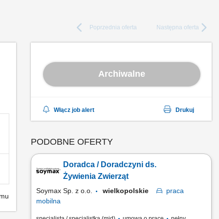
Poprzednia
oferta
Następna
oferta
Archiwalne
Włącz job alert
Drukuj
PODOBNE OFERTY
Doradca / Doradczyni ds.
Żywienia Zwierząt
Soymax Sp. z o.o.
wielkopolskie
praca
emu
mobilna
specjalista / specjalistka (mid)
umowa o pracę
pełny