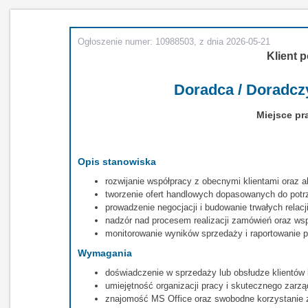
Ogłoszenie numer: 10988503, z dnia 2026-05-21
Klient p
Doradca / Doradcz
Miejsce pr
Opis stanowiska
rozwijanie współpracy z obecnymi klientami oraz
tworzenie ofert handlowych dopasowanych do potrz
prowadzenie negocjacji i budowanie trwałych relac
nadzór nad procesem realizacji zamówień oraz wsp
monitorowanie wyników sprzedaży i raportowanie 
Wymagania
doświadczenie w sprzedaży lub obsłudze klientó
umiejętność organizacji pracy i skutecznego zarz
znajomość MS Office oraz swobodne korzystanie 