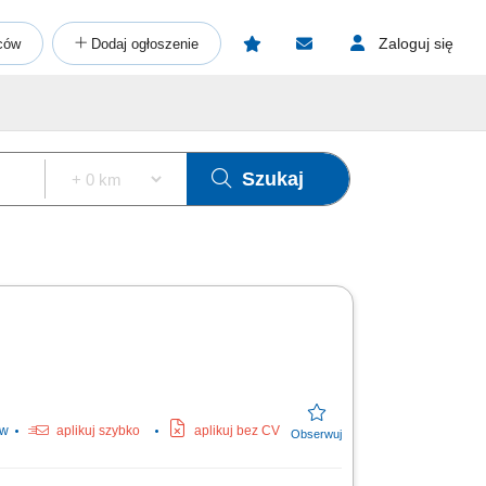
Zaloguj się
ców
Dodaj ogłoszenie
Szukaj
ów
aplikuj szybko
aplikuj bez CV