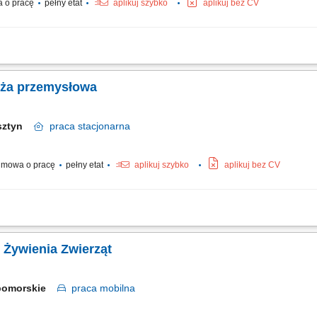
 o pracę
pełny etat
aplikuj szybko
aplikuj bez CV
zedaż usług serwisowych oraz części zamiennych; Analiza baz danych Klientów se
trzna z innymi działami (Sprzedaż, Serwis, Części Zamienne, Dział powypadkowy)
nża przemysłowa
sztyn
praca
stacjonarna
mowa o pracę
pełny etat
aplikuj szybko
aplikuj bez CV
ie firmy w kontaktach handlowych oraz doradztwo techniczne. Współpraca z duży
h klientów oraz kontakt z istniejącymi i potencjalnymi klientami. Realizacja strate
 Żywienia Zwierząt
opomorskie
praca
mobilna