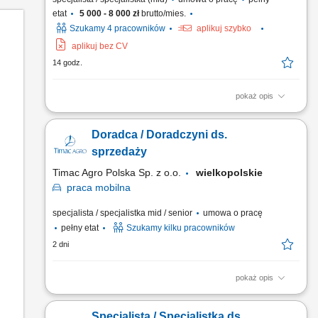
etat
5 000 - 8 000 zł
brutto/mies.
Szukamy 4 pracowników
aplikuj szybko
aplikuj bez CV
14 godz.
pokaż opis
Poszukujemy Konsultantów ds. Żywienia w kilku lokalizacjach
w Polsce. Zakres obowiązków: Sprzedaż dodatków paszowych
Doradca / Doradczyni ds.
dla bydła na powierzonym terenie. Pozyskiwanie nowych
klientów oraz rozwijanie współpracy z obecnymi partnerami.
sprzedaży
Budowanie długofalowych relacji z hodowcami i...
Timac Agro Polska Sp. z o.o.
wielkopolskie
praca
mobilna
specjalista / specjalistka mid / senior
umowa o pracę
pełny etat
Szukamy kilku pracowników
2 dni
pokaż opis
Teren pracy: 2-3 powiaty Zakres Obowiązków: Wizyty u
Rolników i budowanie zaufania; Ekspertyza: ocena
Specjalista / Specjalistka ds.