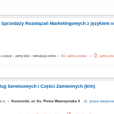
 z klientami biznesowymi poprzez regularny kontakt telefoniczny i mailowy, anal
 ich skuteczność, identyfikowanie możliwości rozwoju kont i pozyskiwania dodatk
. Sprzedaży Rozwiązań Marketingowych z językiem 
 o pracę
pełny etat
rekrutacja online
aplikuj szybko
aplikuj be
ji z klientami i rozwijanie powierzonych kont biznesowych, rekomendowanie dzia
ketingowych oraz proponowanie nowych możliwości rozwoju, aktywne budowanie rel
ug Serwisowych i Części Zamiennych (k/m)
o.o.
Komorniki, ul. Ks. Piotra Wawrzyniaka 3
praca
stacjona