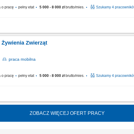
 o pracę
pełny etat
5 000 - 8 000 zł
brutto/mies.
Szukamy 4 pracownik
 w kilku lokalizacjach w Polsce. Zakres obowiązków: Sprzedaż dodatków paszowy
wijanie współpracy z obecnymi partnerami. Budowanie długofalowych relacji z hod
 Żywienia Zwierząt
e
praca
mobilna
 o pracę
pełny etat
5 000 - 8 000 zł
brutto/mies.
Szukamy 4 pracownik
 w kilku lokalizacjach w Polsce. Zakres obowiązków: Sprzedaż dodatków paszowy
wijanie współpracy z obecnymi partnerami. Budowanie długofalowych relacji z hod
ZOBACZ WIĘCEJ OFERT PRACY