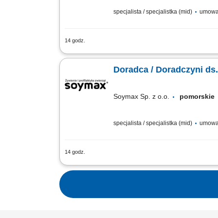
specjalista / specjalistka (mid)
umowa
14 godz.
Poszukujemy Konsultantów ds. Żywienia
Pozyskiwanie nowych klientów oraz roz
Doradca / Doradczyni ds.
Soymax Sp. z o.o.
pomorski
specjalista / specjalistka (mid)
umowa
14 godz.
Poszukujemy Konsultantów ds. Żywienia
Pozyskiwanie nowych klientów oraz roz