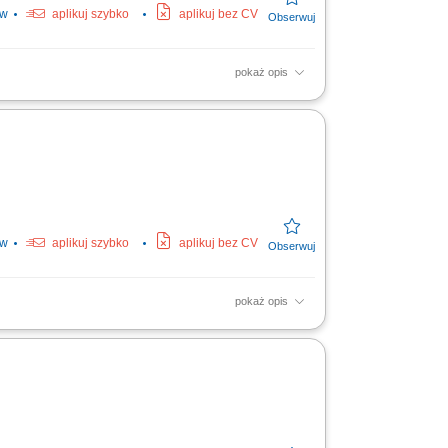
ów
aplikuj szybko
aplikuj bez CV
pokaż opis
ch dla bydła na powierzonym terenie.
owcami i...
ów
aplikuj szybko
aplikuj bez CV
pokaż opis
ch dla bydła na powierzonym terenie.
owcami i...