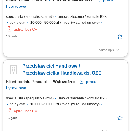
Klient portalu Praca.pl
Lidzbark Warmiński
praca
hybrydowa
specjalista / specjalistka (mid)
umowa zlecenie / kontrakt B2B
pełny etat
10 000 - 50 000 zł
/ mies. (w zal. od umowy)
aplikuj bez CV
16 godz.
pokaż opis
Doradzanie klientom w zakresie nowoczesnych rozwiązań z obszaru
odnawialnych źródeł energii. Aktywne pozyskiwanie klientów oraz
Przedstawiciel Handlowy /
prowadzenie spotkań handlowych. Przygotowywanie ofert i finalizowanie
sprzedaży. Budowanie długofalowych relacji z klientami. Raportowanie
Przedstawicielka Handlowa ds. OZE
prowadzonych działań...
Klient portalu Praca.pl
Wąbrzeźno
praca
hybrydowa
specjalista / specjalistka (mid)
umowa zlecenie / kontrakt B2B
pełny etat
10 000 - 50 000 zł
/ mies. (w zal. od umowy)
aplikuj bez CV
16 godz.