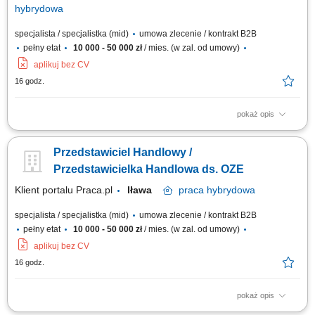
hybrydowa
specjalista / specjalistka (mid)
umowa zlecenie / kontrakt B2B
pełny etat
10 000 - 50 000 zł
/ mies. (w zal. od umowy)
aplikuj bez CV
16 godz.
pokaż opis
Doradzanie klientom w zakresie nowoczesnych rozwiązań z obszaru
odnawialnych źródeł energii. Aktywne pozyskiwanie klientów oraz
Przedstawiciel Handlowy /
prowadzenie spotkań handlowych. Przygotowywanie ofert i finalizowanie
sprzedaży. Budowanie długofalowych relacji z klientami. Raportowanie
Przedstawicielka Handlowa ds. OZE
prowadzonych działań...
Klient portalu Praca.pl
Iława
praca
hybrydowa
specjalista / specjalistka (mid)
umowa zlecenie / kontrakt B2B
pełny etat
10 000 - 50 000 zł
/ mies. (w zal. od umowy)
aplikuj bez CV
16 godz.
pokaż opis
Doradzanie klientom w zakresie nowoczesnych rozwiązań z obszaru