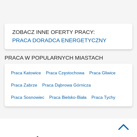
odnawialnych źródeł energii. Aktywne pozyskiwanie klientów oraz
prowadzenie spotkań handlowych. Przygotowywanie ofert i
finalizowanie sprzedaży. Budowanie długofalowych relacji z klientami.
Raportowanie prowadzonych działań...
ZOBACZ INNE OFERTY PRACY:
PRACA DORADCA ENERGETYCZNY
PRACA W POPULARNYCH MIASTACH
Praca Katowice
Praca Częstochowa
Praca Gliwice
Praca Zabrze
Praca Dąbrowa Górnicza
Praca Sosnowiec
Praca Bielsko-Biała
Praca Tychy