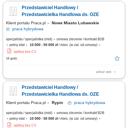
odnawialnych źródeł energii. Aktywne pozyskiwanie klientów oraz
Przedstawiciel Handlowy /
prowadzenie spotkań handlowych. Przygotowywanie ofert i finalizowanie
sprzedaży. Budowanie długofalowych relacji z klientami. Raportowanie
Przedstawicielka Handlowa ds. OZE
prowadzonych działań...
Klient portalu Praca.pl
Nowe Miasto Lubawskie
praca
hybrydowa
specjalista / specjalistka (mid)
umowa zlecenie / kontrakt B2B
pełny etat
10 000 - 50 000 zł
/ mies. (w zal. od umowy)
aplikuj bez CV
16 godz.
pokaż opis
Doradzanie klientom w zakresie nowoczesnych rozwiązań z obszaru
odnawialnych źródeł energii. Aktywne pozyskiwanie klientów oraz
Przedstawiciel Handlowy /
prowadzenie spotkań handlowych. Przygotowywanie ofert i finalizowanie
sprzedaży. Budowanie długofalowych relacji z klientami. Raportowanie
Przedstawicielka Handlowa ds. OZE
prowadzonych działań...
Klient portalu Praca.pl
Rypin
praca
hybrydowa
specjalista / specjalistka (mid)
umowa zlecenie / kontrakt B2B
pełny etat
10 000 - 50 000 zł
/ mies. (w zal. od umowy)
aplikuj bez CV