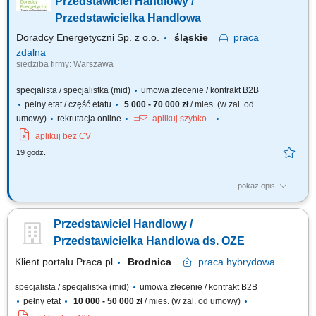
Przedstawiciel Handlowy /
Przedstawicielka Handlowa
Doradcy Energetyczni Sp. z o.o.
śląskie
praca
zdalna
siedziba firmy: Warszawa
specjalista / specjalistka (mid)
umowa zlecenie / kontrakt B2B
pełny etat / część etatu
5 000 - 70 000 zł
/ mies. (w zal. od
umowy)
rekrutacja online
aplikuj szybko
aplikuj bez CV
19 godz.
pokaż opis
Co będziesz robić? Doradzać firmom – pomagasz klientowi
biznesowemu znaleźć najlepsze oferty energii elektrycznej i gazu,
Przedstawiciel Handlowy /
dopasowane do ich potrzeb i profilu zużycia; Budować relacje –
pracujesz z klientami przez wiele lat, nie tylko na „jedną transakcję”
Przedstawicielka Handlowa ds. OZE
Pozyskiwać nowych...
Klient portalu Praca.pl
Brodnica
praca
hybrydowa
specjalista / specjalistka (mid)
umowa zlecenie / kontrakt B2B
pełny etat
10 000 - 50 000 zł
/ mies. (w zal. od umowy)