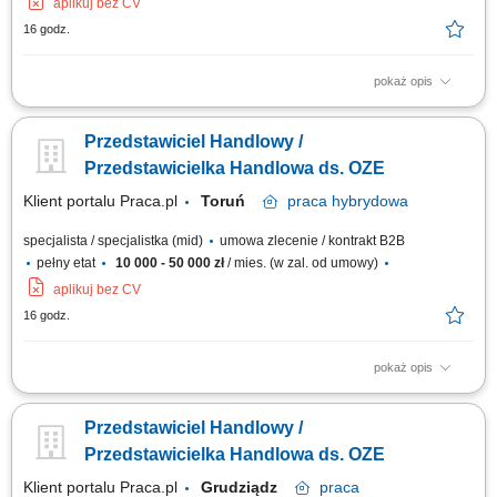
aplikuj bez CV
16 godz.
pokaż opis
Doradzanie klientom w zakresie nowoczesnych rozwiązań z obszaru
odnawialnych źródeł energii. Aktywne pozyskiwanie klientów oraz
Przedstawiciel Handlowy /
prowadzenie spotkań handlowych. Przygotowywanie ofert i finalizowanie
sprzedaży. Budowanie długofalowych relacji z klientami. Raportowanie
Przedstawicielka Handlowa ds. OZE
prowadzonych działań...
Klient portalu Praca.pl
Toruń
praca
hybrydowa
specjalista / specjalistka (mid)
umowa zlecenie / kontrakt B2B
pełny etat
10 000 - 50 000 zł
/ mies. (w zal. od umowy)
aplikuj bez CV
16 godz.
pokaż opis
Doradzanie klientom w zakresie nowoczesnych rozwiązań z obszaru
odnawialnych źródeł energii. Aktywne pozyskiwanie klientów oraz
Przedstawiciel Handlowy /
prowadzenie spotkań handlowych. Przygotowywanie ofert i finalizowanie
sprzedaży. Budowanie długofalowych relacji z klientami. Raportowanie
Przedstawicielka Handlowa ds. OZE
prowadzonych działań...
Klient portalu Praca.pl
Grudziądz
praca