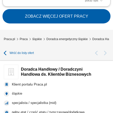
pokaż opis
Doradzanie klientom w zakresie nowoczesnych rozwiązań z obszaru
odnawialnych źródeł energii. Aktywne pozyskiwanie klientów oraz
prowadzenie spotkań handlowych. Przygotowywanie ofert i finalizowanie
ZOBACZ WIĘCEJ OFERT PRACY
sprzedaży. Budowanie długofalowych relacji z klientami. Raportowanie
prowadzonych działań...
Praca.pl
Praca
śląskie
Doradca energetyczny śląskie
Doradca Handl
Wróć do listy ofert
Doradca Handlowy / Doradczyni
Handlowa ds. Klientów Biznesowych
Klient portalu Praca.pl
śląskie
specjalista / specjalistka (mid)
pełny etat / część etatu / tymczasowa/dodatkowa