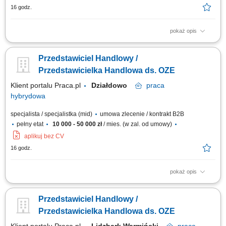
16 godz.
pokaż opis
Doradzanie klientom w zakresie nowoczesnych rozwiązań z obszaru
odnawialnych źródeł energii. Aktywne pozyskiwanie klientów oraz
Przedstawiciel Handlowy /
prowadzenie spotkań handlowych. Przygotowywanie ofert i finalizowanie
sprzedaży. Budowanie długofalowych relacji z klientami. Raportowanie
Przedstawicielka Handlowa ds. OZE
prowadzonych działań...
Klient portalu Praca.pl
Działdowo
praca
hybrydowa
specjalista / specjalistka (mid)
umowa zlecenie / kontrakt B2B
pełny etat
10 000 - 50 000 zł
/ mies. (w zal. od umowy)
aplikuj bez CV
16 godz.
pokaż opis
Doradzanie klientom w zakresie nowoczesnych rozwiązań z obszaru
odnawialnych źródeł energii. Aktywne pozyskiwanie klientów oraz
Przedstawiciel Handlowy /
prowadzenie spotkań handlowych. Przygotowywanie ofert i finalizowanie
sprzedaży. Budowanie długofalowych relacji z klientami. Raportowanie
Przedstawicielka Handlowa ds. OZE
prowadzonych działań...