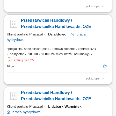
pokaż opis
Doradzanie klientom w zakresie nowoczesnych rozwiązań z obszaru
odnawialnych źródeł energii. Aktywne pozyskiwanie klientów oraz
Przedstawiciel Handlowy /
prowadzenie spotkań handlowych. Przygotowywanie ofert i
finalizowanie sprzedaży. Budowanie długofalowych relacji z klientami.
Przedstawicielka Handlowa ds. OZE
Raportowanie prowadzonych działań...
Klient portalu Praca.pl
Działdowo
praca
hybrydowa
specjalista / specjalistka (mid)
umowa zlecenie / kontrakt B2B
pełny etat
10 000 - 50 000 zł
/ mies. (w zal. od umowy)
aplikuj bez CV
16 godz.
pokaż opis
Doradzanie klientom w zakresie nowoczesnych rozwiązań z obszaru
odnawialnych źródeł energii. Aktywne pozyskiwanie klientów oraz
Przedstawiciel Handlowy /
prowadzenie spotkań handlowych. Przygotowywanie ofert i
finalizowanie sprzedaży. Budowanie długofalowych relacji z klientami.
Przedstawicielka Handlowa ds. OZE
Raportowanie prowadzonych działań...
Klient portalu Praca.pl
Lidzbark Warmiński
praca
hybrydowa