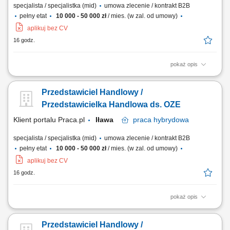
specjalista / specjalistka (mid)
umowa zlecenie / kontrakt B2B
pełny etat
10 000 - 50 000 zł
/ mies. (w zal. od umowy)
aplikuj bez CV
16 godz.
pokaż opis
Doradzanie klientom w zakresie nowoczesnych rozwiązań z obszaru
odnawialnych źródeł energii. Aktywne pozyskiwanie klientów oraz
Przedstawiciel Handlowy /
prowadzenie spotkań handlowych. Przygotowywanie ofert i
finalizowanie sprzedaży. Budowanie długofalowych relacji z klientami.
Przedstawicielka Handlowa ds. OZE
Raportowanie prowadzonych działań...
Klient portalu Praca.pl
Iława
praca
hybrydowa
specjalista / specjalistka (mid)
umowa zlecenie / kontrakt B2B
pełny etat
10 000 - 50 000 zł
/ mies. (w zal. od umowy)
aplikuj bez CV
16 godz.
pokaż opis
Doradzanie klientom w zakresie nowoczesnych rozwiązań z obszaru
odnawialnych źródeł energii. Aktywne pozyskiwanie klientów oraz
Przedstawiciel Handlowy /
prowadzenie spotkań handlowych. Przygotowywanie ofert i