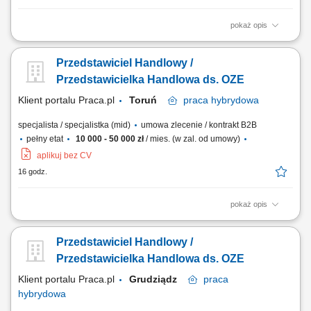
pokaż opis
Doradzanie klientom w zakresie nowoczesnych rozwiązań z obszaru
odnawialnych źródeł energii. Aktywne pozyskiwanie klientów oraz
Przedstawiciel Handlowy /
prowadzenie spotkań handlowych. Przygotowywanie ofert i
finalizowanie sprzedaży. Budowanie długofalowych relacji z klientami.
Przedstawicielka Handlowa ds. OZE
Raportowanie prowadzonych działań...
Klient portalu Praca.pl
Toruń
praca
hybrydowa
specjalista / specjalistka (mid)
umowa zlecenie / kontrakt B2B
pełny etat
10 000 - 50 000 zł
/ mies. (w zal. od umowy)
aplikuj bez CV
16 godz.
pokaż opis
Doradzanie klientom w zakresie nowoczesnych rozwiązań z obszaru
odnawialnych źródeł energii. Aktywne pozyskiwanie klientów oraz
Przedstawiciel Handlowy /
prowadzenie spotkań handlowych. Przygotowywanie ofert i
finalizowanie sprzedaży. Budowanie długofalowych relacji z klientami.
Przedstawicielka Handlowa ds. OZE
Raportowanie prowadzonych działań...
Klient portalu Praca.pl
Grudziądz
praca
hybrydowa