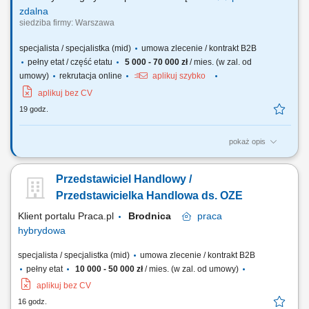
zdalna
siedziba firmy: Warszawa
specjalista / specjalistka (mid)
umowa zlecenie / kontrakt B2B
pełny etat / część etatu
5 000 - 70 000 zł
/ mies. (w zal. od
umowy)
rekrutacja online
aplikuj szybko
aplikuj bez CV
19 godz.
pokaż opis
Co będziesz robić? Doradzać firmom – pomagasz klientowi
biznesowemu znaleźć najlepsze oferty energii elektrycznej i gazu,
Przedstawiciel Handlowy /
dopasowane do ich potrzeb i profilu zużycia; Budować relacje –
pracujesz z klientami przez wiele lat, nie tylko na „jedną transakcję”
Przedstawicielka Handlowa ds. OZE
Pozyskiwać nowych...
Klient portalu Praca.pl
Brodnica
praca
hybrydowa
specjalista / specjalistka (mid)
umowa zlecenie / kontrakt B2B
pełny etat
10 000 - 50 000 zł
/ mies. (w zal. od umowy)
aplikuj bez CV
16 godz.