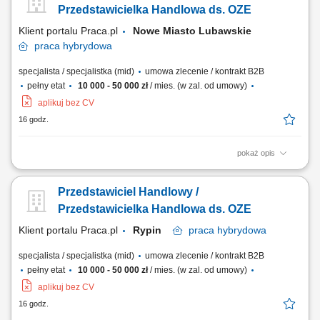
finalizowanie sprzedaży. Budowanie długofalowych relacji z klientami.
Przedstawicielka Handlowa ds. OZE
Raportowanie prowadzonych działań...
Klient portalu Praca.pl
Nowe Miasto Lubawskie
praca
hybrydowa
specjalista / specjalistka (mid)
umowa zlecenie / kontrakt B2B
pełny etat
10 000 - 50 000 zł
/ mies. (w zal. od umowy)
aplikuj bez CV
16 godz.
pokaż opis
Doradzanie klientom w zakresie nowoczesnych rozwiązań z obszaru
odnawialnych źródeł energii. Aktywne pozyskiwanie klientów oraz
Przedstawiciel Handlowy /
prowadzenie spotkań handlowych. Przygotowywanie ofert i
finalizowanie sprzedaży. Budowanie długofalowych relacji z klientami.
Przedstawicielka Handlowa ds. OZE
Raportowanie prowadzonych działań...
Klient portalu Praca.pl
Rypin
praca
hybrydowa
specjalista / specjalistka (mid)
umowa zlecenie / kontrakt B2B
pełny etat
10 000 - 50 000 zł
/ mies. (w zal. od umowy)
aplikuj bez CV
16 godz.