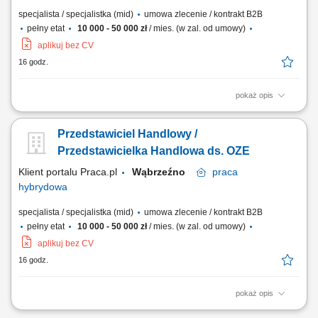
specjalista / specjalistka (mid)
umowa zlecenie / kontrakt B2B
pełny etat
10 000 - 50 000 zł
/ mies. (w zal. od umowy)
aplikuj bez CV
16 godz.
pokaż opis
Doradzanie klientom w zakresie nowoczesnych rozwiązań z obszaru
odnawialnych źródeł energii. Aktywne pozyskiwanie klientów oraz
Przedstawiciel Handlowy /
prowadzenie spotkań handlowych. Przygotowywanie ofert i
finalizowanie sprzedaży. Budowanie długofalowych relacji z klientami.
Przedstawicielka Handlowa ds. OZE
Raportowanie prowadzonych działań...
Klient portalu Praca.pl
Wąbrzeźno
praca
hybrydowa
specjalista / specjalistka (mid)
umowa zlecenie / kontrakt B2B
pełny etat
10 000 - 50 000 zł
/ mies. (w zal. od umowy)
aplikuj bez CV
16 godz.
pokaż opis
Doradzanie klientom w zakresie nowoczesnych rozwiązań z obszaru